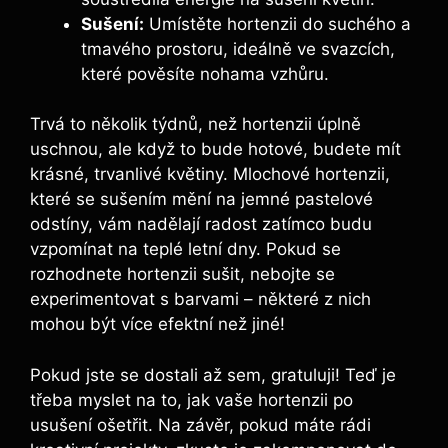
Sušení:
⁢Umístěte hortenzii do‌ suchého a
tmavého prostoru, ideálně ve svazcích,
‌které pověsíte nohama vzhůru.
Trvá to několik týdnů, než hortenzii úplně
uschnou, ⁣ale když to bude ⁣hotové, budete mít
krásné, trvanlivé květiny. Mlochové hortenzii,
které se sušením ⁤mění na jemné pastelové
odstíny, vám nadělají radost ​zatímco budu
vzpomínat ‌na teplé letní dny. Pokud⁤ se
rozhodnete hortenzii sušit, nebojte se
experimentovat s barvami – některé z nich
mohou být více efektní než jiné!
Pokud jste se dostali až sem, gratuluji! Teď je
třeba myslet na to, jak vaše hortenzii po
usušení ošetřit. Na závěr, pokud máte rádi