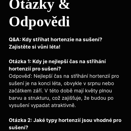
Otázky &
Odpovědi
Q&A:​ Kdy stříhat hortenzie‍ na sušení?
Zajistěte ‌si vůni léta!
Otázka‌ 1: Kdy je nejlepší čas ​na stříhání
hortenzií pro sušení?
Odpověď: ‍Nejlepší čas na stříhání​ hortenzií pro
sušení je na konci léta, obvykle v srpnu ⁢nebo
začátkem září. V této době mají květy plnou
barvu a strukturu, což zajišťuje, že budou po⁣
vysušení​ vypadat atraktivně.
Otázka 2: Jaké⁣ typy ⁣hortenzií⁢ jsou vhodné pro
sušení?