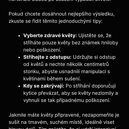
Pokud chcete dosáhnout nejlepšího výsledku,
zkuste se řídit těmito jednoduchými tipy:
Vyberte zdravé ‌květy:
Ujistěte ⁣se, ‍že
stříháte pouze květy bez známek hniloby
nebo poškození.
Stříhejte z odstupu:
Udržujte si odstup
od květů a ⁣nechte⁢ několik centimetrů
stonku, abyste ‍usnadnili manipulaci s
květinami během sušení.
Kdy‌ se zakrývají:
Po stříhání doporučuji
kytice převázat, aby se květy nezlomily a
⁣vyhnuli se tak ⁤případnému poškození.
Jakmile máte ⁤květy ⁣připravené, nezapomeňte je‍
sušit na tmavém, suchém ‍místě, ideálně viset⁤