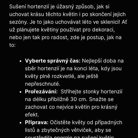
Sušení hortenzií je⁢ úžasný způsob, jak si
uchovat krásu těchto květin i po skončení jejich
sezóny. Je to jako uchovávat ⁣léto ve sklenici! Ať⁤
už ​plánujete květiny ​používat pro dekoraci,
nebo⁢ jen tak pro radost, zde je postup, jak na
to:
Vyberte správný čas:
Nejlepší doba‌ na
sběr hortenzií je na ⁤konci ‍léta, kdy jsou
květy plně rozkvetlé, ale ještě
nepřeschnuté.
Prořezávání:
⁣ Stříhejte stonky hortenzií
na délku přibližně 30 cm. ‍Snažte se
zachovat co nejvíce květin pro krásný
efekt.
Příprava:
Očistěte květy od případných
listů⁤ a zbytečných větviček, aby se
soustředila energie ‌na sušení květin.