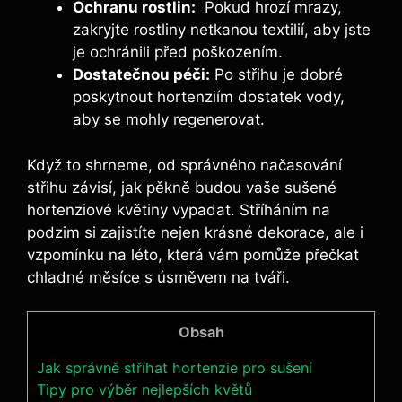
Ochranu rostlin:
⁤ Pokud⁣ hrozí mrazy,
zakryjte rostliny netkanou textilií, aby jste
je ochránili​ před poškozením.
Dostatečnou péči:
Po střihu je dobré
poskytnout ⁣hortenziím dostatek vody,
aby se ‌mohly regenerovat.
Když to ‍shrneme, od správného načasování
střihu závisí, jak pěkně budou vaše ⁤sušené
hortenziové květiny vypadat. Stříháním na
podzim si zajistíte nejen krásné dekorace, ale i
vzpomínku na léto, která vám ‍pomůže přečkat
chladné měsíce ⁢s úsměvem na tváři.
Obsah
Jak správně stříhat hortenzie pro sušení
Tipy pro výběr nejlepších květů