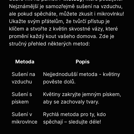
Nejznámější je samozřejmě sušení na ‍vzduchu,
ale pokud ⁤spěcháte, můžete zkusit i mikrovlnku!
Ukažte svým přátelům, že tvůrčí přístup je
klíčem a stvořte z květin skvostné vázy, které
promění každý kout vašeho domova. Zde je
stručný ⁢přehled některých metod:
Metoda
Popis
Sušení na
Nejjednodušší metoda -⁣ květiny
vzduchu
pověste dolů.
Sušení s
Květiny zakryjte jemným pískem,
pískem
aby se zachovaly tvary.
Sušení ⁣v
Rychlá metoda pro ty, kdo
mikrovlnce
‍spěchají – sledujte déle!