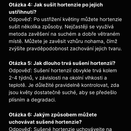
Otázka 4: Jak sušit hortenzie po jejich
ustřihnutí?
Odpověď: Po ustřižení květiny ‌můžete hortenzie
sušit několika‌ způsoby. Nejčastěji se⁣ využívá
metoda ⁢zavěšení⁣ na suchém a dobře větraném
místě. Můžete je zavěsit vzhůru nohama, čímž
zvýšíte pravděpodobnost zachování jejich tvaru.
Otázka 5: Jak dlouho trvá sušení hortenzií?
Odpověď: Sušení‌ hortenzií obvykle trvá kolem
⁢2-4 týdnů, v závislosti na okolní vlhkosti a
teplotě. Je důležité​ pravidelně kontrolovat, zda
jsou květy dostatečně suché, aby se předešlo
plísním a⁣ degradaci.
Otázka 6: Jakým způsobem můžete
uchovávat sušené hortenzie?
Odpověď:‍ Sušené ‌hortenzie uchovávejte na