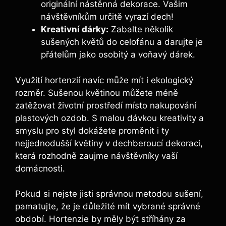
originální nástěnná dekorace. Vašim
návštěvníkům určitě vyrazí dech!
Kreativní dárky:
⁤Zabalte několik
sušených květů do celofánu a darujte je
přátelům jako osobitý a voňavý dárek.
Využití hortenzií navíc může mít i ekologický
⁤rozměr. Sušenou květinou můžete méně
zatěžovat životní prostředí‍ místo nakupování
⁣plastových ​ozdob. S malou​ dávkou kreativity a
smyslu pro styl​ dokážete proměnit i ty
nejjednodušší květiny v dechberoucí dekoraci,
která rozhodně zaujme návštěvníky vaší
domácnosti.
Pokud si nejste ‍jisti správnou metodou sušení,
‌pamatujte, že⁢ je důležité mít vybrané správné
období. Hortenzie by ⁢měly být stříhány za