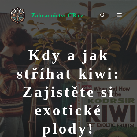
Přeskočit
na
Zahradnictví-CB.cz
Menu
obsah
Kdy a jak
stříhat kiwi:
Zajistěte si
exotické
plody!