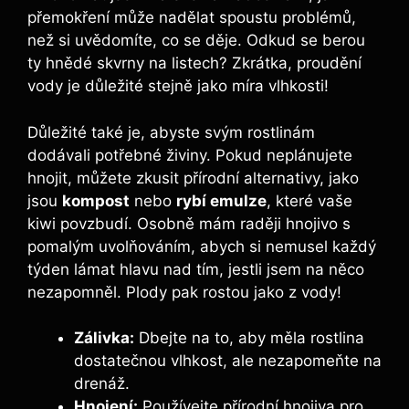
přemokření může nadělat spoustu problémů,
než si uvědomíte, co se děje. Odkud se berou
ty hnědé skvrny na listech? Zkrátka, proudění
vody je důležité stejně jako míra vlhkosti!
Důležité také je, abyste svým rostlinám
dodávali potřebné živiny. Pokud neplánujete
hnojit, můžete zkusit přírodní alternativy, jako
jsou
kompost
nebo
rybí emulze
, které vaše
kiwi povzbudí. Osobně mám raději hnojivo s
pomalým uvolňováním, abych si nemusel každý
týden lámat hlavu nad tím, jestli jsem na něco
nezapomněl. Plody pak rostou jako z vody!
Zálivka:
Dbejte na to, aby měla rostlina
dostatečnou vlhkost, ale nezapomeňte na
drenáž.
Hnojení:
Používejte přírodní hnojiva pro