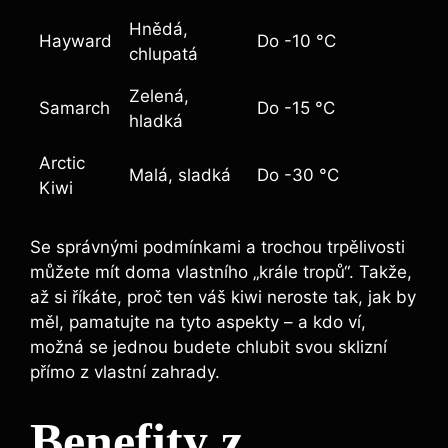
Hnědá,
Hayward
Do -10 °C
chlupatá
Zelená,
Samarch
Do -15 °C
hladká
Arctic
Malá, sladká
Do -30 °C
Kiwi
Se správnými podmínkami a trochou trpělivosti
můžete mít doma vlastního „krále tropů“. Takže,
až si říkáte, proč ten váš kiwi neroste tak, jak by
měl, pamatujte na tyto aspekty – a kdo ví,
možná se jednou budete chlubit svou sklizní
přímo z vlastní zahrady.
Benefity z