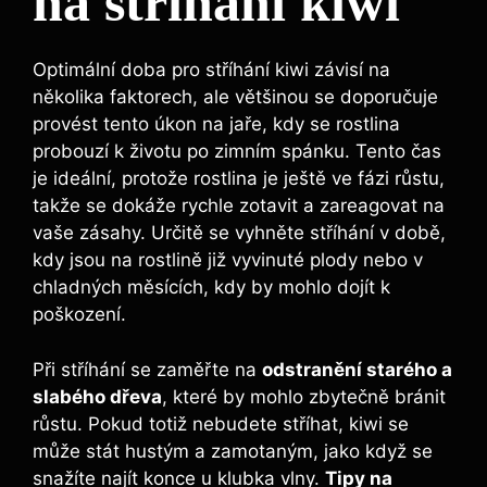
na stříhání kiwi
Optimální doba pro stříhání kiwi závisí na
několika faktorech, ale většinou se doporučuje
provést tento úkon na jaře, kdy se rostlina
probouzí k životu po zimním spánku. Tento čas
je ideální, protože rostlina je ještě ve fázi růstu,
takže se dokáže rychle zotavit a zareagovat na
vaše zásahy. Určitě se vyhněte stříhání v době,
kdy jsou na rostlině již vyvinuté plody nebo v
chladných měsících, kdy by mohlo dojít k
poškození.
Při stříhání se zaměřte na
odstranění starého a
slabého dřeva
, které by mohlo zbytečně bránit
růstu. Pokud totiž nebudete stříhat, kiwi se
může stát hustým a zamotaným, jako když se
snažíte najít konce u klubka vlny.
Tipy na