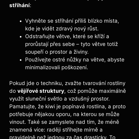
stříhání
:
Vyhněte se stříhání příliš blízko místa,
kde je vidět zdravý nový růst.
Odstraňujte větve, které se kříží a
prorůstají přes sebe – tyto větve totiž
soupeří o prostor a živiny.
Používejte ostré nůžky na větve, abyste
minimalizovali poškození.
Pokud jde o techniku, zvažte tvarování rostliny
do
vějířové struktury
, což pomůže maximálně
využít sluneční světlo a vzdušný prostor.
Pamatujte, že kiwi je popínavá rostlina, a proto
potřebuje nějakou oporu, na kterou se může
vinout. Také se zamyslete nad tím, že méně
znamená více: raději stříhejte mírně a
pravidelně než jednou za čas drasticky. To