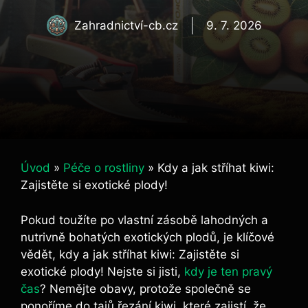
Zahradnictví-cb.cz
9. 7. 2026
Úvod
»
Péče o rostliny
»
Kdy a jak stříhat kiwi:
Zajistěte si exotické plody!
Pokud toužíte po vlastní zásobě lahodných a
nutrivně bohatých exotických plodů, je klíčové
vědět, kdy a jak stříhat kiwi: Zajistěte si
exotické plody! Nejste si jisti,
kdy je ten pravý
čas
? Nemějte obavy, protože společně se
ponoříme do tajů řezání kiwi, které zajistí, že