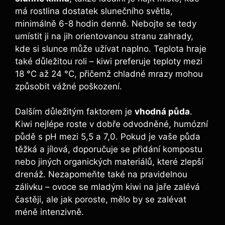
má rostlina dostatek slunečního světla,
minimálně 6-8 hodin denně. Nebojte se tedy
umístit ji na jih orientovanou stranu zahrady,
kde si slunce může užívat naplno. Teplota hraje
také důležitou roli – kiwi preferuje teploty mezi
18 °C až 24 °C, přičemž chladné mrazy mohou
způsobit vážné poškození.
Dalším důležitým faktorem je
vhodná půda
.
Kiwi nejlépe roste v dobře odvodněné, humózní
půdě s pH mezi 5,5 a 7,0. Pokud je vaše půda
těžká a jílová, doporučuje se přidání kompostu
nebo jiných organických materiálů, které zlepší
drenáž. Nezapomeňte také na pravidelnou
zálivku – ovoce se mladým kiwi na jaře zalévá
častěji, ale jak poroste, mělo by se zalévat
méně intenzivně.