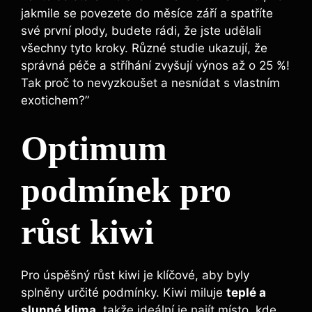
jakmile se povezete do měsíce září a spatříte
své první plody, budete rádi, že jste udělali
všechny tyto kroky. Různé studie ukazují, že
správná péče a stříhání zvyšují výnos až o 25 %!
Tak proč to nevyzkoušet a nesnídat s vlastním
exotichem?”
Optimum
podmínek pro
růst kiwi
Pro úspěšný růst kiwi je klíčové, aby byly
splněny určité podmínky. Kiwi miluje
teplé a
slunné klima
, takže ideální je najít místo, kde