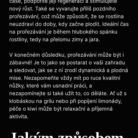
čase, podpoříte její regeneraci a stimulujete
nový růst. Také se vyvarujte příliš pozdního
prořezávání, což může způsobit, že se rostlina
neuzdraví do doby, kdy začne plodit. Ideální čas
na prořezávání je během hlubokého spánku
rostliny, tedy na přelomu zimy a jara.
V konečném důsledku, prořezávání může být i
zábavné! Je to jako se postarat o vaši zahradu
a sledovat, jak se z ní zrodí dynamická a plodná
mise. Nezapomeňte vždy mít po ruce kvalitní
nůžky, které vám usnadní práci, a
nezapomínejte si také užít to, co děláte. Ať už s
klobáskou na grilu nebo při popíjení limonády,
péče o kiwi může být relaxační a příjemná
aktivita.
Jakým způsobem