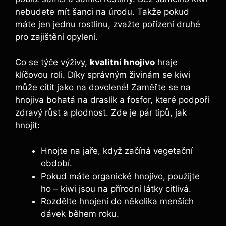
nebudete mít šanci na úrodu. Takže pokud
máte jen jednu rostlinu, zvažte pořízení druhé
pro zajištění opylení.
Co se týče výživy,
kvalitní hnojivo
hraje
klíčovou roli. Díky správným živinám se kiwi
může cítit jako na dovolené! Zaměřte se na
hnojiva bohatá na draslík a fosfor, které podpoří
zdravý růst a plodnost. Zde je pár tipů, jak
hnojit:
Hnojte na jaře, když začíná vegetační
období.
Pokud máte organické hnojivo, použijte
ho – kiwi jsou na přírodní látky citlivá.
Rozdělte hnojení do několika menších
dávek během roku.