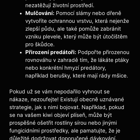
nezatěžují životní prostředí.
Mulčování:
Pomocí slámy nebo dřeně
vytvoříte ochrannou vrstvu, která nejenže
zlepší půdu, ale také pomůže zabránit
vzniku plevele, který může být útočištěm
pro škůdce.
Přirození predátoři:
Podpořte přirozenou
rovnováhu v zahradě tím, že lákáte ptáky
nebo konkrétní hmyzí predátory,
například berušky, které mají rády mšice.
Pokud už se vám nepodařilo vyhnout se
nákaze, nezoufejte! Existují obecně uznávané
strategie, jak s nimi bojovat. Například, pokud
se na vašem kiwi objeví plíseň, může být
prospěšné ošetřit rostliny sírou nebo jinými
fungicidními prostředky, ale pamatujte, že je
důležité dodržovat doporučené dávkování.