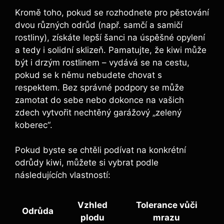
Kromě toho, pokud se rozhodnete pro pěstování
dvou různých odrůd (např. samčí a samičí
rostliny), získáte lepší šanci na úspěšné opylení
a tedy i solidní sklizeň. Pamatujte, že kiwi může
být i drzým rostlinem – vydává se na cestu,
pokud se k němu nebudete chovat s
respektem. Bez správné podpory se může
zamotat do sebe nebo dokonce na vašich
zdech vytvořit nechtěný garážový „zelený
koberec“.
Pokud byste se chtěli podívat na konkrétní
odrůdy kiwi, můžete si vybrat podle
následujících vlastností:
Vzhled
Tolerance vůči
Odrůda
plodu
mrazu