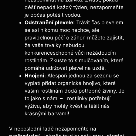
déšť nepadá každý týden, nezapomeňte
je občas potěšit vodou.
Odstranění plevele:
Trávit čas plevelem
se asi nikomu moc nechce, ale
pravidelnou péčí o záhon můžete zajistit,
že vaše trvalky nebudou
konkurenceschopné vůči nežádoucím
rostlinám. Zkuste to s mulčováním, které
pomáhá udržovat plevel na uzdě.
Hnojení:
Alespoň jednou za sezonu se
vyplatí přidat organické hnojivo, které
vašim rostlinám dodá potřebné živiny. Je
to jako s námi – i rostlinky potřebují
výživu, aby mohly kvést a těšit nás
krásnými barvami!
V neposlední řadě nezapomeňte na