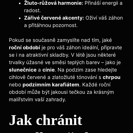
Žluto-růžová harmonie:
Přináší energii a
radost.
Zářivé červené akcenty:
Oživí váš záhon
a přitáhnou pozornost.
Pokud se současně zamyslíte nad tím, jaké
roční období
je pro váš záhon ideální, připravte
se i na atraktivní skladby. V létě jsou některé
trvalky úžasné ve směsi teplých barev – jako je
slunečnice
a
cínie
. Na podzim zase hledejte
cihlově červené a zlatožluté tónování s
chrpou
nebo
podzimním karafiátem
. Každé roční
období může být jakousi tečkou za krásným
malířstvím vaší zahrady.
Jak chránit