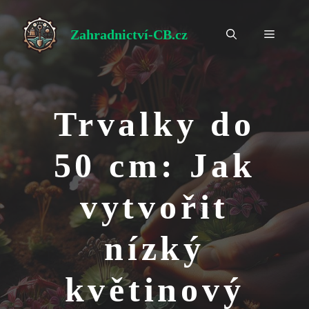
Přeskočit
na
Zahradnictví-CB.cz
Menu
obsah
Trvalky do
50 cm: Jak
vytvořit
nízký
květinový