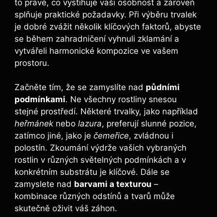
to pravé, co vystihuje vaši osobnost a zároveň
splňuje praktické požadavky. Při výběru trvalek
je dobré zvážit několik klíčových faktorů, abyste
se během zahradničení vyhnuli zklamání a
vytvářeli harmonické kompozice ve vašem
prostoru.
Začněte tím, že se zamyslíte nad
půdními
podmínkami
. Ne všechny rostliny snesou
stejné prostředí. Některé trvalky, jako například
heřmánek
nebo
lazura
, preferují slunné pozice,
zatímco jiné, jako je
čemeřice
, zvládnou i
polostín. Zkoumání výdrže vašich vybraných
rostlin v různých světelných podmínkách a v
konkrétním substrátu je klíčové. Dále se
zamyslete nad
barvami a texturou
–
kombinace různých odstínů a tvarů může
skutečně oživit váš záhon.