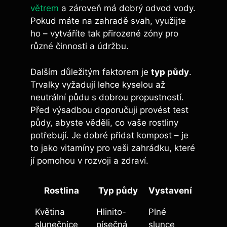
větrem
a zároveň má dobrý odvod vody.
Pokud máte na zahradě svah, využijte
ho – vytváříte tak přirozené zóny pro
různé činnosti a údržbu.
Dalším důležitým faktorem je
typ půdy
.
Trvalky vyžadují lehce kyselou až
neutrální půdu s dobrou propustností.
Před výsadbou doporučuji provést test
půdy, abyste věděli, co vaše rostliny
potřebují. Je dobré přidat kompost – je
to jako vitamíny pro vaši zahrádku, které
jí pomohou v rozvoji a zdraví.
Rostlina
Typ půdy
Vystavení
Květina
Hlinito-
Plné
slunečnice
písečná
slunce