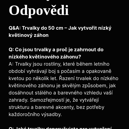
Odpovědi
Q&A: Trvalky do 50 cm – Jak vytvořit nízký
květinový záhon
Q: Co jsou trvalky a proč je zahrnout do
nízkého květinového záhonu?
A: Trvalky jsou rostliny, které během letního
období vyhrávají boj s počasím a opakovaně
kvetou po několik let. Řazení trvalek do nízkého
květinového záhonu je skvělým způsobem, jak
dosáhnout stálého a barevného vzhledu vaší
zahrady. Samozřejmostí je, že vytvářejí
strukturu a barevné akcenty, bez potřeby
každoročního výsadby.
Q: Jaké trvalky doporučujete pro vytvoření