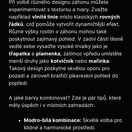
Při volbě různého designu záhonu můžete
experimentovat s texturou a tvary. Zvažte
například
vlnité linie
místo klasických
rovných
řádků
, což pomůže vytvořit dynamičtější efekt.
Různé výšky rostlin v záhonu mohou také
poskytnout zajímavý pohled. V zadní části těsně
vedle sebe vysaďte vysoké trvalky jako je
třapatka
a
plamenka
, zatímco vpředu umístěte
menší druhy jako
kotvičník
nebo
mařinka
.
Takový design poskytne skvělou oporu pro
pozadí a zároveň bratřičí pikareskní pohled do
popředí.
A jaké barvy kombinovat? Zde je pár tipů, které
měly úspěch i v místních zahradách:
Modro-bílá kombinace:
Skvělá volba pro
klidné a harmonické prostředí.