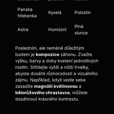
Panska
Kyselá
Polostín
hřebenka
Plné
Astra
Humózní
slunce
Posledním, ale neméně důležitým
bodem je
kompozice
záhonu. Zvažte
výšku, barvy a doby kvetení jednotlivých
rostlin. Střídejte vyšší a nižší trvalky,
abyste dosáhli různorodosti a vizuálního
zájmu. Například, když vedle sebe
zasadíte
magnólii květinovou
a
bělorůžového chrastavce
, můžete
dosáhnout krásného kontrastu.