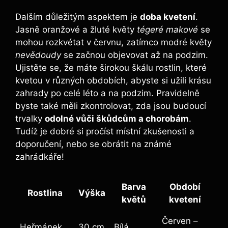
Dalším důležitým aspektem je
doba kvetení
.
Jasně oranžové a žluté květy
tégeré makové
se
mohou rozkvétat v červnu, zatímco modré květy
nevědoudy
se začnou objevovat až na podzim.
Ujistěte se, že máte širokou škálu rostlin, které
kvetou v různých obdobích, abyste si užili krásu
zahrady po celé léto a na podzim. Pravidelně
byste také měli zkontrolovat, zda jsou budoucí
trvalky
odolné vůči škůdcům a chorobám
.
Tudíž je dobré si pročíst místní zkušenosti a
doporučení, nebo se obrátit na známé
zahrádkáře!
Barva
Období
Rostlina
Výška
květů
kvetení
Červen –
Heřmánek
30 cm
Bílá