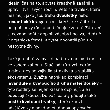
ideální čas na to, abyste kreativně zasáhli a
upravili tvar svých rostlin. Většina trvalek, které
nezimují, jako jsou třeba
dvouletky
nebo
romantické krasy
, ocení, když je zkrátíte. To
podpoří nový růst a podněcuje kvetení. Zároveň
si nezapomeňte doplnit zásoby hnojiva, ideálně
v organické formě, abyste obohatili půdu o
nezbytné živiny.
Také je dobré zamyslet nad rozmanitostí rostlin
ve vašem záhonu. Stačí pár různých odrůd
trvalek, aby se zajistila atraktivita a stabilita
ekosystému. Zvažte například kombinaci
lavandule
a
kvetoucího druhu mateřídoušky
–
tyto rostliny se nejen krásně doplňují, ale i
odpuzují škůdce. Do vaší palety přidejte také
pestře kvetoucí trvalky
, které okouzlí
návštěvníky a snadno přitáhnou opylovače.