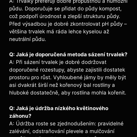
A: Trvalky preferují dobře propustnou a humózní
půdu. Doporučuje se přidat do půdy kompost,
což podpoří úrodnost a zlepší strukturu půdy.
Před výsadbou je dobré zkontrolovat pH půdy –
většina trvalek má ráda lehce kyselou až
neutrální půdu.
Q: Jaká je doporučená metoda sázení trvalek?
A: Při sázení trvalek je dobré dodržovat
doporučené rozestupy, abyste zajistili dostatek
prostoru pro růst. Vyhloubené jámy by měly být
asi dvakrát širší než kořenový bal rostliny a
hluboké dostatečně, aby rostlina mohla kořenit.
Q: Jaká je údržba nízkého květinového
záhonu?
A: Údržba roste se zjednodušením: pravidelné
zalévání, odstraňování plevele a mulčování