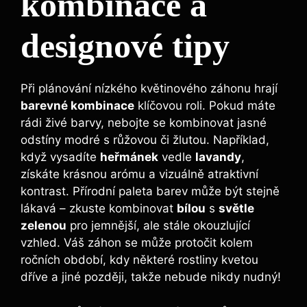
kombinace a
designové tipy
Při plánování nízkého květinového záhonu hrají
barevné kombinace
klíčovou roli. Pokud máte
rádi živé barvy, nebojte se kombinovat jasné
odstíny modré s růžovou či žlutou. Například,
když vysadíte
heřmánek
vedle
lavandy
,
získáte krásnou arómu a vizuálně atraktivní
kontrast. Přírodní paleta barev může být stejně
lákavá – zkuste kombinovat
bílou
s
světle
zelenou
pro jemnější, ale stále okouzlující
vzhled. Váš záhon se může protočit kolem
ročních období, kdy některé rostliny kvetou
dříve a jiné později, takže nebude nikdy nudný!