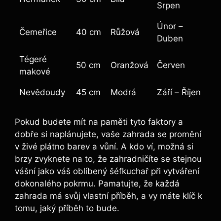
Srpen
Únor –
Čemeřice
40 cm
Růžová
Duben
Tégeré
50 cm
Oranžová
Červen
makové
Nevědoudy
45 cm
Modrá
Září – Říjen
Pokud budete mít na paměti tyto faktory a
dobře si naplánujete, vaše zahrada se promění
v živé plátno barev a vůní. A kdo ví, možná si
brzy zvyknete na to, že zahradničíte se stejnou
vášní jako váš oblíbený šéfkuchař při vytváření
dokonalého pokrmu. Pamatujte, že každá
zahrada má svůj vlastní příběh, a vy máte klíč k
tomu, jaký příběh to bude.