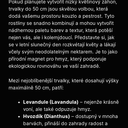
Pokud plánujete vytvořit nízký květinový záhon,
trvalky do 50 cm jsou skvělou volbou, která
dodá vašemu prostoru kouzlo a pestrost. Tyto
rostliny se snadno kombinují a mohou vytvořit
nádhernou paletu barev a textur, která potěší
nejen vás, ale i kolemjdoucí. Představte si, jak
se v letní slunečný den rozkvétají květy a lákají
včely svým neodolatelným nektarem. Je to jako
přírodní magnet pro hmyz, který podporuje
ekologickou rovnováhu ve vaší zahradě.
Mezi nejoblíbenější trvalky, které dosahují výšky
maximálně 50 cm, patří:
Levandule (Lavandula)
– nejenže krásně
voní, ale také odpuzuje hmyz.
Hvozdík (Dianthus)
– dostupný v mnoha
barvách, přináší do zahrady radost a