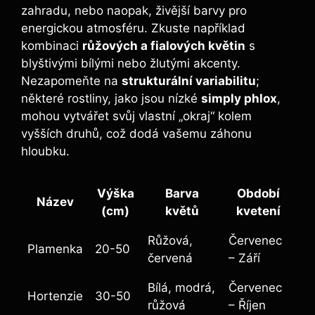
zahradu, nebo naopak, živější barvy pro
energickou atmosféru. Zkuste například
kombinaci
růžových a fialových květin
s
blyštivými bílými nebo žlutými akcenty.
Nezapomeňte na
strukturální variabilitu
;
některé rostliny, jako jsou nízké
simply phlox
,
mohou vytvářet svůj vlastní „okraj“ kolem
vyšších druhů, což dodá vašemu záhonu
hloubku.
Výška
Barva
Období
Název
(cm)
květů
kvetení
Růžová,
Červenec
Plamenka
20-50
červená
– Září
Bílá, modrá,
Červenec
Hortenzie
30-50
růžová
– Říjen