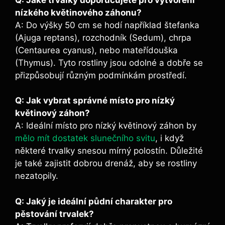
nízkého květinového záhonu?
A: Do výšky 50 cm se hodí například štefanka
(Ajuga reptans), rozchodník (Sedum), chrpa
(Centaurea cyanus), nebo mateřídouška
(Thymus). Tyto rostliny jsou odolné a dobře se
přizpůsobují různým podmínkám prostředí.
Q: Jak vybrat správné místo pro nízký
květinový záhon?
A: Ideální místo pro nízký květinový záhon by
mělo mít dostatek slunečního svitu
, i když
některé trvalky snesou mírný polostín. Důležité
je také zajistit dobrou drenáž, aby se rostliny
nezatopily.
Q: Jaký je ideální půdní charakter pro
pěstování trvalek?