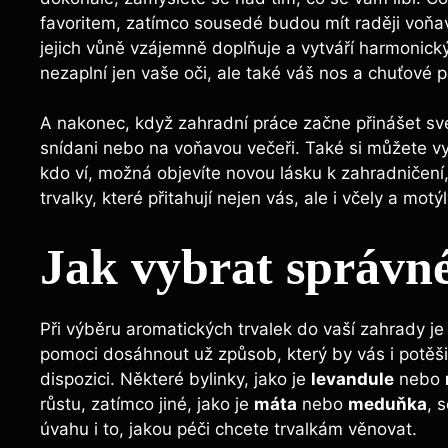
favoritem, zatímco sousedé budou mít raději voňavé
jejich vůně vzájemně doplňuje a vytváří harmonick
nezaplní jen vaše oči, ale také váš nos a chuťové 
A nakonec, když zahradní práce začne přinášet své
snídani nebo na voňavou večeři. Také si můžete vyr
kdo ví, možná objevíte novou lásku k zahradničení,
trvalky, které přitahují nejen vás, ale i včely a motýl
Jak vybrat správné
Při výběru aromatických trvalek do vaší zahrady je
pomoci dosáhnout už způsob, který by vás i potěšil.
dispozici. Některé bylinky, jako je
levandule
nebo
růstu, zatímco jiné, jako je
máta
nebo
meduňka
, 
úvahu i to, jakou péči chcete trvalkám věnovat.