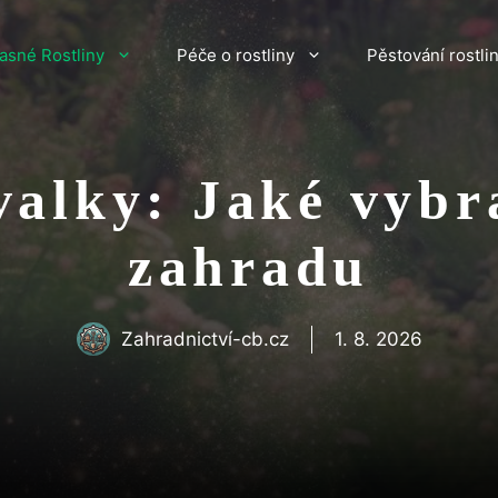
asné Rostliny
Péče o rostliny
Pěstování rostli
valky: Jaké vybr
zahradu
Zahradnictví-cb.cz
1. 8. 2026