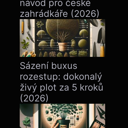
návod pro české
zahrádkáře (2026)
Sázení buxus
rozestup: dokonalý
živý plot za 5 kroků
(2026)