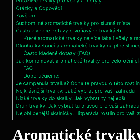
Přitažlivé trvalky pro včely a motýly
Otázky a Odpovědi
Závěrem
Suchomilné aromatické trvalky pro slunná místa
Často kladené dotazy o voňavých trvalkách
Které aromatické trvalky nejvíce lákají včely a m
Dlouho kvetoucí a aromatické trvalky na plné slunc
Často kladené dotazy (FAQ)
Jak kombinovat aromatické trvalky pro celoroční ef
FAQ
Doporučujeme:
Je campanula trvalka? Odhalte pravdu o této rostli
Nejkrásnější trvalky: Jaké vybrat pro vaši zahradu
Nízké trvalky do skalky: Jak vybrat ty nejlepší
Druh trvalky: Jak vybrat tu pravou pro vaši zahradu
Nejoblíbenější skalničky: Hitparáda rostlin pro vaši
Aromatické trvalk