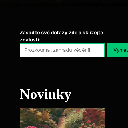
Zasaďte své dotazy zde a sklízejte
znalosti:
Vyhle
Novinky