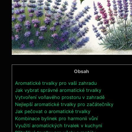
Obsah
Aromatické trvalky pro vaši zahradu
Jak vybrat správné aromatické trvalky
Vytvoření voňavého prostoru v zahradě
Nejlepší aromatické trvalky pro začátečníky
Jak pečovat o aromatické trvalky
Kombinace bylinek pro harmonii vůní
Využití aromatických trvalek v kuchyni