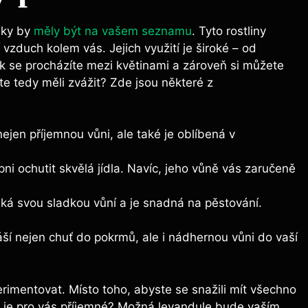
lky by
měly být na vašem seznamu
. Tyto rostliny
 vzduch kolem vás. Jejich využití je široké – od
k se procházíte mezi květinami a zároveň si můžete
ste tedy měli zvážit? Zde jsou některé z
ejen příjemnou vůni, ale také je oblíbená v
pni ochutit skvělá jídla. Navíc, jeho vůně vás zaručeně
ká svou sladkou vůní a je snadná na pěstování.
náší nejen chuť do pokrmů, ale i nádhernou vůni do vaší
rimentovat. Místo toho, abyste se snažili mít všechno
o je pro vás příjemné? Možná levandule bude vaším