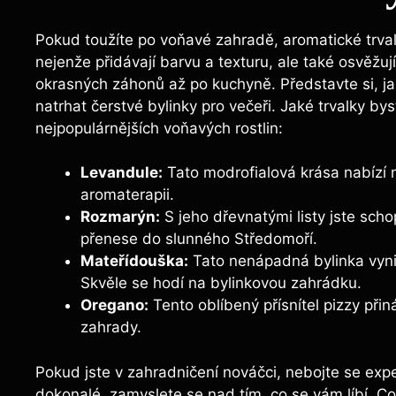
Pokud toužíte po voňavé zahradě, aromatické trva
nejenže přidávají barvu a texturu, ale také osvěžují
okrasných záhonů až po kuchyně. Představte si, ja
natrhat čerstvé bylinky pro večeři. Jaké trvalky by
nejpopulárnějších voňavých rostlin:
Levandule:
Tato modrofialová krása nabízí n
aromaterapii.
Rozmarýn:
S jeho dřevnatými listy jste scho
přenese do slunného Středomoří.
Mateřídouška:
Tato nenápadná bylinka vyni
Skvěle se hodí na bylinkovou zahrádku.
Oregano:
Tento oblíbený přísnítel pizzy při
zahrady.
Pokud jste v zahradničení nováčci, nebojte se expe
dokonalé, zamyslete se nad tím, co se vám líbí. C