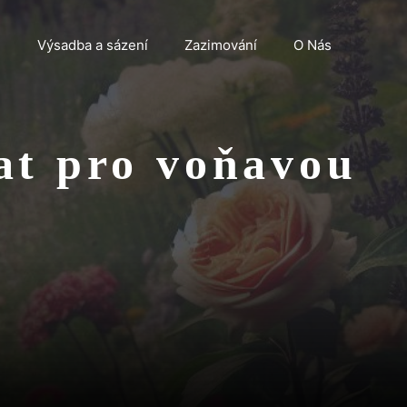
n
Výsadba a sázení
Zazimování
O Nás
at pro voňavou