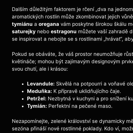
Dalším důležitým faktorem je rčení „dva na jednom
aromatických rostlin může zkombinovat jejich vůně
tymiánu
a
oregana
vám poskytne širokou škálu možn
saturejky
nebo
estragonu
můžete vaší zahradě do
se inspirovat a nebojte se s rostlinami „hrávat“, aby
Pokud se obáváte, že váš prostor neumožňuje růst 
květináče; mohou být zajímavým designovým prvkem.
svou chutí, ale i krásou:
Levandule:
Skvělá na potpourri a voňavé ole
Meduňka:
K přípravě uklidňujícího čaje.
Petržel:
Nezbytná v kuchyni a pro snížení k
Tymián:
Perfektní na pečené maso.
Nezapomínejte, zelené království se dynamicky měn
sezóna přináší nové rostlinné poklady. Kdo ví, možn