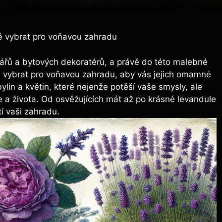
ké vybrat pro voňavou zahradu
řů a bytových dekoratérů, a právě do této malebné
aké vybrat pro voňavou zahradu, aby vás jejich omamné
lin a květin, které nejenže potěší vaše smysly, ale
 a života. Od osvěžujících mát až po krásné levandule
í vaši zahradu.