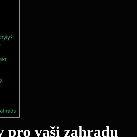
otýly?
e
ekt
ně
 zahradu
y pro vaši zahradu