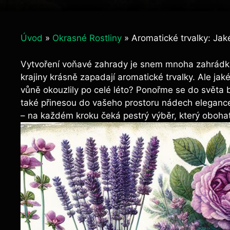
Úvod
»
Okrasné Rostliny
»
Aromatické trvalky: Ja
Vytvoření voňavé zahrady je snem mnoha zahrádká
krajiny krásně zapadají aromatické trvalky. Ale j
vůně okouzlily po celé léto? Ponořme se do světa by
také přinesou do vašeho prostoru nádech elegance
– na každém kroku čeká pestrý výběr, který obohat