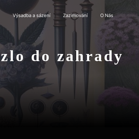
n
Výsadba a sázení
Zazimování
O Nás
uzlo do zahrady