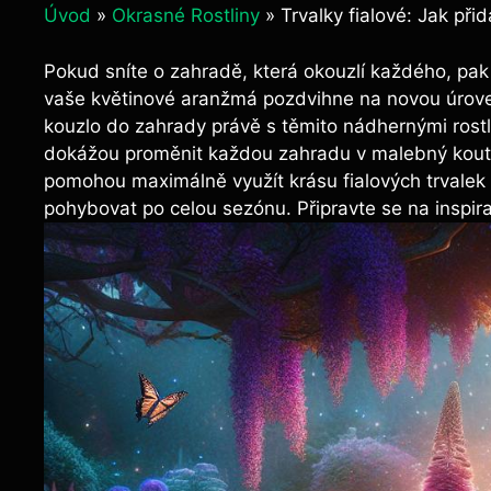
Úvod
»
Okrasné Rostliny
»
Trvalky fialové: Jak při
Pokud‌ sníte o zahradě, ‌která okouzlí každého, pak‌
vaše květinové aranžmá pozdvihne na novou ⁢úrove
kouzlo do zahrady​ právě ‌s těmito nádhernými ⁤rostl
dokážou proměnit každou zahradu v malebný kout.​ 
‌pomohou maximálně využít krásu fialových trvalek a
pohybovat po celou sezónu. Připravte se ⁣na inspirac