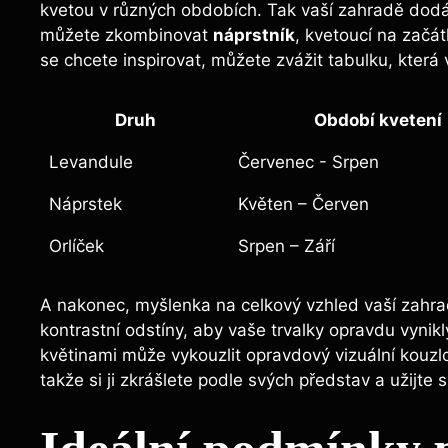
kvetou v různých obdobích. Tak vaší zahradě dodáte 
můžete⁢ zkombinovat
náprstník
, kvetoucí na začátk
se chcete inspirovat, můžete ⁤zvážit tabulku, kter
Druh
Období kvetení
Levandule
Červenec ‍-⁢ Srpen
Náprstek
Květen – Červen
Orlíček
Srpen – Září
A⁤ nakonec, myšlenka na celkový vzhled vaší zahrady!
kontrastní odstíny, ⁤aby ‌vaše trvalky opravdu vynik
květinami​ může vykouzlit opravdový vizuální‌ kouzl
takže si ji‍ zkrášlete⁤ podle ⁤svých představ ⁢a užijte 