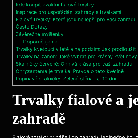
Kde koupit ⁢kvalitní ​fialové trvalky
Inspirace pro uspořádání ‍zahrady s trvalkami
Fialové trvalky: Které jsou nejlepší pro ⁢vaši ⁢zahradu
Časté⁣ Dotazy
Závěrečné‌ myšlenky
Doporučujeme:
Trvalky kvetoucí v létě a na podzim: Jak prodloužit
Trvalky na záhon: Jaké vybrat pro krásný květinov
Skalničky červené: Ohnivá krása pro vaši zahradu
Chryzantéma je trvalka: Pravda o této květině
Popínavé skalničky: Zelená stěna za 30 dní
Trvalky fialové ​a‌ 
zahradě
Fialové trvalky přinášejí do‍ zahrady jedinečné kou