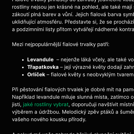
rostliny nejsou jen krásné na pohled, ale také maj
zákoutí plná barev a ⁤vůní. Jejich​ fialová barva sym
uklidňující atmosféru. Představte si, ⁢že se procház
a podzimními ⁤listy přitom vytvářejí nádherné kontra
Mezi ⁣nejpopulárnější fialové trvalky ‌patří:
Levandule
⁣ – nejenže láká včely, ale také vo
Třapatkovka
– ‌její výrazné květy dodají za
Orlíček
–​ fialové⁣ květy s ‍neobvyklým tvare
Při pěstování fialových trvalek ​je​ dobré mít na‍ pa
Například levandule miluje ⁢slunná místa, zatímco⁢ or
jisti,
jaké rostliny vybrat
,⁤ doporučuji ​navštívit‌ mís
výběrem a údržbou. Melodický zpěv⁢ ptáků a šumění 
vašeho nového​ kousku přírody.