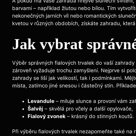
A ‌pokud má vaše zahrada⁤ hřejivé sluneční svitění,‌ 
⁢barvami – například žlutou nebo bílou. Tím vytvoř
nekonečných jarních víl nebo romantických slunečný
kvetou v různých obdobích, získáte zahradu,⁤ která⁢
Jak vybrat⁢ správné
Výběr správných fialových trvalek do vaší zahrady m
zároveň‌ vyžaduje trochu⁣ zamyšlení. Nejprve si pol
zahrady se liší​ jak ​velikostí, tak i⁢ podmínkami. Měj
místa, zatímco jiné⁣ snesou⁣ i ⁤částečný stín. Příklad
Levandule
– ‌miluje slunce a provoní vám‌ z
Šalvěj
– skvělá ⁣pro včely a další opylovače,
Fialový zvonek
‌– krásný do stinných koutů.
Při ​výběru fialových ⁢trvalek nezapomeňte ⁣také na ro