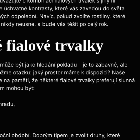
uvažujte o kombinaci⁣ fialových trvalek s jinými
íte úchvatné kontrasty, které vás zavedou do světa
ch odpolední.‍ Navíc, pokud zvolíte rostliny, které
 nikdy neusne, a bude vás těšit ⁣po celý rok.
 fialové trvalky
ůže být jako ​hledání‍ pokladu – je to zábavné, ⁢ale
ožme otázku: jaký prostor máme k ⁢dispozici?⁣ Naše
te⁤ na paměti, že některé fialové​ trvalky preferují slunná
em ​mohou⁤ být:
ahradu,
ční⁣ období. Dobrým ⁢tipem je zvolit ⁤druhy,‍ které