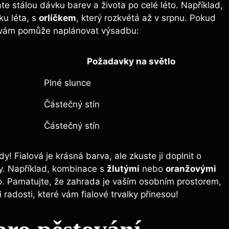
stálou dávku barev a života po ⁣celé ‍léto. Například,⁣
u léta, s‍
orlíčkem
, který rozkvétá až v srpnu. ‍Pokud
á‍ vám⁣ pomůže naplánovat výsadbu:
Požadavky na​ světlo
Plné slunce
Částečný stín
Částečný stín
 Fialová je ‍krásná barva, ale zkuste ji ⁣doplnit o
ly. Například, kombinace s⁣
žlutými
⁤nebo
oranžovými
o. ⁣Pamatujte, že ‌zahrada‌ je vaším osobním prostorem,
si radosti, které vám fialové trvalky ⁣přinesou!