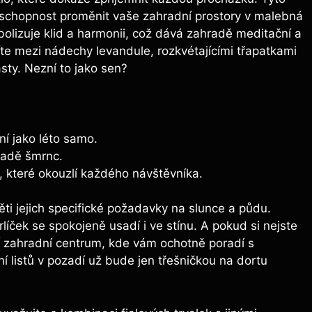
í schopnost proměnit vaše zahradní⁢ prostory v malebná
bolizuje klid a harmonii, ⁣což ⁣dává zahradě meditační⁣ a
íte mezi nádechy levandule, rozkvétajícími⁢ třapatkami‍
sty. Nezní to ⁣jako sen?
ní jako⁤ léto samo.
hradě šmrnc.
m, které okouzlí ⁣každého návštěvníka.
měti jejich specifické požadavky na slunce ‍a půdu.​
líček⁢ se​ spokojeně usadí i ve⁤ stínu. A pokud si nejste
tní zahradní ​centrum, kde​ vám ochotně ​poradí ⁣s
listů v⁤ pozadí už bude jen třešničkou na dortu⁢