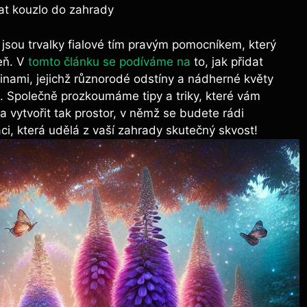
dat kouzlo do zahrady
 jsou trvalky fialové‌ tím pravým pomocníkem,​ který
ň. V‍
tomto článku se podíváme na
to, jak přidat⁢
inami, ‍jejichž různorodé odstíny⁣ a nádherné květy
Společně‌ prozkoumáme tipy a triky, ⁣které vám
 vytvořit tak⁣ prostor, v němž se budete rádi
i, která udělá z‌ vaší zahrady skutečný ⁣skvost!