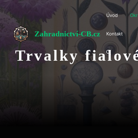
Přeskočit
na
Úvod
Okr
obsah
Zahradnictví-CB.cz
Kontakt
Trvalky fialov