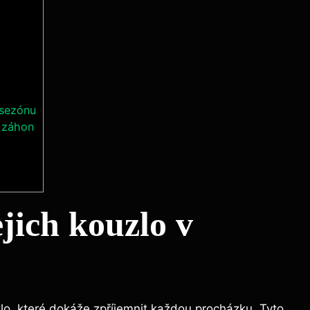
 sezónu
ý záhon
jejich kouzlo v
zlo,⁢ které dokáže zpříjemnit každou procházku. Tyto