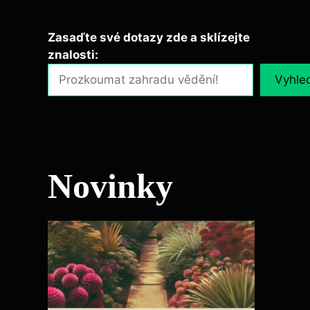
Zasaďte své dotazy zde a sklízejte
znalosti:
Vyhle
Novinky