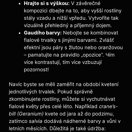
Hrajte⁢ si s výškou:
V závěrečné
kompozici dbejte na to, aby vyšší‌ rostliny
stály​ vzadu a ⁣nižší vpředu. Vytvoříte tak ​
vizuálně přehledný a​ příjemný dojem.
Gaudího barvy:
Nebojte se kombinovat
fialové trvalky s jinými barvami. Zvlášť
efektní jsou páry s žlutou nebo oranžovou
– pamatujte ⁤na pravidlo „opozice“. Чím
více kontrastují, tím více vzbuzují
pozornost!
Navíc byste se‌ měli zaměřit na období kvetení
jednotlivých ⁤trvalek. Pokud správně
zkombinujete rostliny,⁢ můžete si vychutnávat
fialové ⁤květy přes‌ celé léto. Například
crane’s-
bill (Geranium)
kvete od jara až do podzimu,
zatímco
salvia
dodává nádherné barvy a vůni v
letních měsících. Důležitá je také údržba: