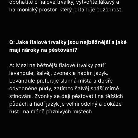
obohatíte o fialové trvalky, ‌vytvoříte lákavý a
harmonický prostor, který přitahuje pozornost.
Q: Jaké fialové ‌trvalky jsou nejběžnější a jaké
mají nároky na pěstování?
A: Mezi nejběžnější fialové trvalky ‍patří
levandule, šalvěj, zvonek ⁢a hadím jazyk.
Levandule preferuje slunná místa a dobře
odvodněné půdy, zatímco šalvěj snáší mírné
stínování. Zvonky se dají pěstovat‍ i na těžších
půdách a​ hadí​ jazyk je velmi odolný a dokáže
růst i na méně příznivých místech.