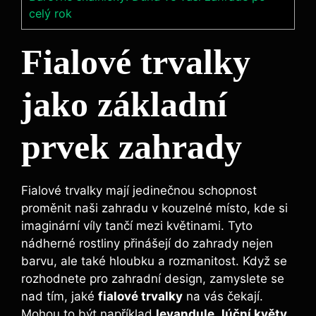
celý rok
Fialové trvalky
jako základní
prvek zahrady
Fialové trvalky mají jedinečnou schopnost
proměnit naši zahradu v kouzelné místo, ⁤kde si
imaginární víly tančí mezi⁤ květinami. Tyto⁢
nádherné ⁢rostliny přinášejí do zahrady nejen
barvu, ale také hloubku a rozmanitost. Když se
rozhodnete pro zahradní design, zamyslete se
⁣nad ‌tím, jaké‍
fialové trvalky
na vás čekají.
Mohou to být například
levandule
,
lúční květy
,