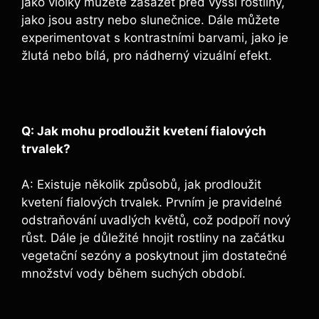
jako⁤ violky můžete zasázet před vyšší rostliny, ​
jako jsou astry nebo slunečnice. Dále můžete
experimentovat s kontrastními ⁤barvami,‌ jako je
žlutá nebo bílá, pro nádherný vizuální efekt.
Q: Jak mohu prodloužit kvetení fialových
trvalek?
A: Existuje několik způsobů, jak prodloužit
kvetení fialových trvalek. Prvním je pravidelné
odstraňování uvadlých květů, což podpoří nový
růst. Dále je důležité hnojit rostliny na začátku
vegetační sezóny a poskytnout jim dostatečné
množství vody během suchých období.