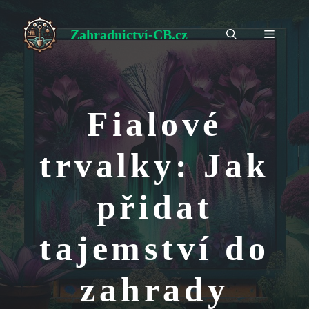
Přeskočit
na
Zahradnictví-CB.cz
Menu
obsah
Fialové
trvalky: Jak
přidat
tajemství do
zahrady