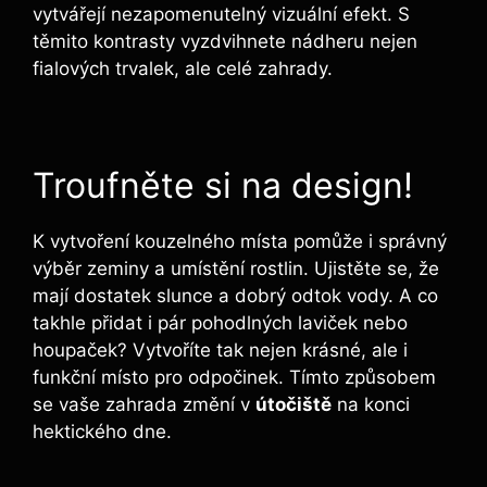
vytvářejí nezapomenutelný​ vizuální efekt. S
těmito kontrasty vyzdvihnete nádheru nejen
fialových trvalek, ale celé zahrady.
Troufněte si na design!
K vytvoření kouzelného ⁢místa pomůže i správný
výběr zeminy a umístění rostlin.‍ Ujistěte‌ se, že
mají dostatek slunce a dobrý odtok vody. A co
takhle přidat⁤ i pár pohodlných⁤ laviček nebo
houpaček? Vytvoříte tak nejen krásné, ale i
funkční místo pro odpočinek. Tímto způsobem
se vaše zahrada ⁣změní v
útočiště
na konci
hektického dne.