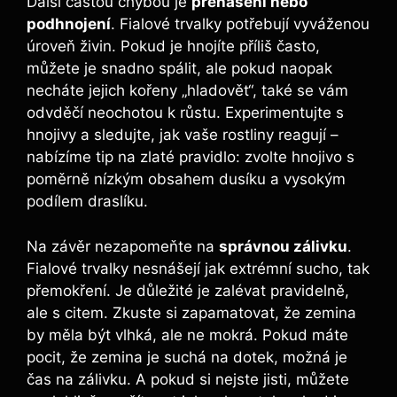
Další častou⁣ chybou je
přehašení nebo
podhnojení
. Fialové​ trvalky potřebují vyváženou
úroveň živin. Pokud je hnojíte příliš často,​
můžete je​ snadno ​spálit, ale pokud naopak
necháte jejich ‌kořeny „hladovět“, také se vám
odvděčí neochotou k růstu. ⁤Experimentujte s
hnojivy a sledujte, jak vaše rostliny reagují –
nabízíme tip na zlaté pravidlo: zvolte hnojivo s
poměrně nízkým obsahem dusíku a vysokým
podílem draslíku.
Na závěr nezapomeňte na
správnou zálivku
.
Fialové trvalky ‍nesnášejí jak extrémní sucho, tak
přemokření. Je důležité je zalévat pravidelně,
ale s citem. Zkuste si zapamatovat,⁢ že zemina
by měla být vlhká, ale ne mokrá. Pokud máte
pocit, že zemina je suchá na dotek, možná je‍
čas na ​zálivku. A pokud si nejste jisti, můžete