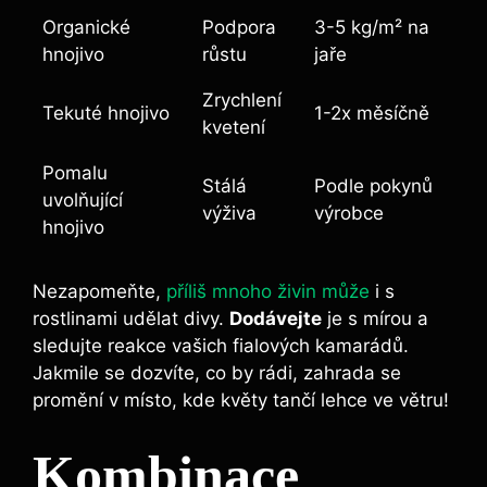
Organické
Podpora⁣
3-5 kg/m² na
hnojivo
růstu
jaře
Zrychlení
Tekuté‌ hnojivo
1-2x měsíčně
kvetení
Pomalu
Stálá
Podle pokynů
uvolňující
výživa
výrobce
hnojivo
Nezapomeňte,
příliš mnoho živin může
i s
rostlinami udělat divy.
Dodávejte
je s mírou ⁢a ​
sledujte reakce vašich fialových kamarádů.
Jakmile se dozvíte, co by rádi, zahrada se
promění v místo,‍ kde květy tančí lehce​ ve větru!
Kombinace