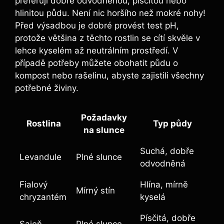
preferují dobře odvodněnou, písčitou nebo‍
hlinitou půdu. Není nic horšího než mokré nohy!
Před ⁢výsadbou je dobré‌ provést test pH,
protože většina z těchto rostlin se cítí skvěle v
lehce kyselém až neutrálním prostředí. V
případě potřeby můžete obohatit půdu o
kompost nebo ⁣rašelinu,​ abyste zajistili všechny
potřebné živiny.
Požadavky
Rostlina
Typ půdy
na slunce
Suchá, dobře
Levandule
Plné slunce
odvodněná
Fialový⁢
Hlína, mírně
Mírný​ stín
chryzantém
kyselá
Písčitá, dobře