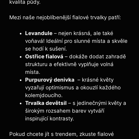
kvalita půdy.
Mezi naše ⁢nejoblíbenější fialové trvalky patří:
Levandule
–⁢ nejen krásná, ale také
voňavá! Ideální pro slunné místa a skvěle
⁤se hodí k sušení.
Ostřice fialová
– dokáže dodat⁢ zahradě
strukturu a‍ efektivně​ vyplňuje volná
místa.
Purpurový denivka
‍ – krásné květy⁢
vyzařují ⁢optimismus a ⁤okouzlí každého
kolemjdoucího.
Trvalka devětsil
– s⁢ jedinečnými květy a
‍širokým ⁤rozsahem barev vytváří⁢
inspirující kontrasty.
Pokud chcete⁤ jít s trendem, zkuste fialové​