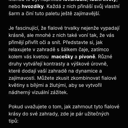
nebo
hvozdíky
. ⁤Každá z nich přináší svůj vlastní
šarm a činí tuto paletu ještě zajímavější.
Je fascinující, že fialové trvalky‌ nejenže vypadají‌
krásně, ale ​mnohé z nich také voní tak, že vás
přimějí přivřít oči a snít. Představte si, jak
relaxujete v⁢ zahradě s‌ šálkem čaje, zatímco
kolem vás kvetou ‌
macešky
a
pivoně
. Různé
druhy ⁣vytvářejí kontrasty a výškové úrovně,
které dodají vaší zahradě na dynamice ​a
zajímavosti. Můžete zkusit zkombinovat fialové
květiny s bílými a žlutými, ‍aby se vytvořil
‍nádherný vizuální zážitek.
Pokud uvažujete o tom, jak zahrnout tyto fialové
krásy do své ‌zahrady, zde je pár užitečných
tipů: