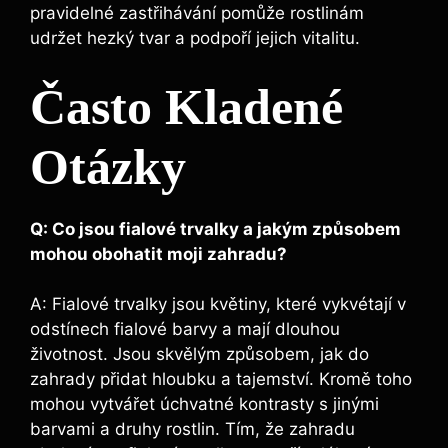
pravidelné zastřihávání pomůže rostlinám
⁢udržet hezký tvar a podpoří jejich vitalitu.
Často Kladené⁢
Otázky
Q: Co jsou fialové trvalky a jakým způsobem
mohou obohatit ‌moji⁢ zahradu?
A: Fialové ⁣trvalky jsou ⁤květiny,⁤ které vykvétají v
odstínech fialové barvy a mají dlouhou
životnost. Jsou skvělým způsobem, jak do
zahrady přidat hloubku⁢ a tajemství. Kromě toho
mohou⁢ vytvářet‍ úchvatné kontrasty s jinými
barvami a druhy rostlin. Tím, že zahradu