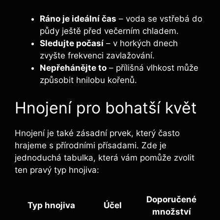
Ráno je ideální čas
– voda se ‍vstřebá do
půdy​ ještě před večerním chladem.
Sledujte počasí
– v horkých dnech
zvyšte frekvenci zavlažování.
Nepřehánějte to
– přílišná vlhkost může
způsobit hnilobu kořenů.
Hnojení ​pro bohatší květ
Hnojení je také zásadní prvek, který často
hrajeme s přírodními přísadami. Zde je
jednoduchá ‍tabulka, která vám ‍pomůže zvolit
ten pravý typ hnojiva:
Doporučené
Typ hnojiva
Účel
množství