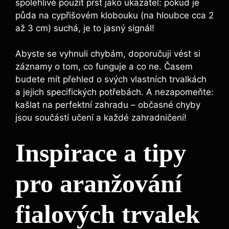
spolehlivě použít⁤ prst jako ukazatel: pokud je
půda na cypřišovém klobouku (na hloubce cca 2
až‌ 3 cm) suchá, je to jasný signál!
Abyste se vyhnuli chybám, doporučuji vést si‍
záznamy o tom, co‍ funguje ⁢a co ne. Časem
budete mít přehled o⁣ svých vlastních trvalkách
a jejich specifických‌ potřebách. A nezapomeňte:
kašlat na perfektní zahradu – občasné chyby
jsou součástí učení a ​každé zahradničení!
Inspirace a tipy
pro aranžování
fialových trvalek