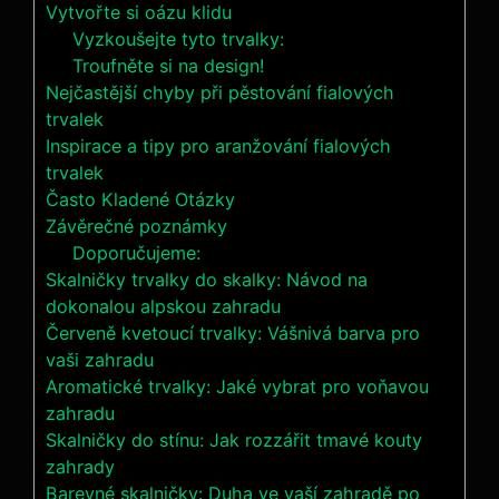
Vytvořte ⁢si oázu klidu
Vyzkoušejte tyto trvalky:
Troufněte si na design!
Nejčastější chyby při ⁢pěstování fialových
trvalek
Inspirace a tipy pro aranžování fialových
trvalek
Často Kladené⁢ Otázky
Závěrečné poznámky
Doporučujeme:
Skalničky trvalky do skalky: Návod na
dokonalou alpskou zahradu
Červeně kvetoucí trvalky: Vášnivá barva pro
vaši zahradu
Aromatické trvalky: Jaké vybrat pro voňavou
zahradu
Skalničky do stínu: Jak rozzářit tmavé kouty
zahrady
Barevné skalničky: Duha ve vaší zahradě po