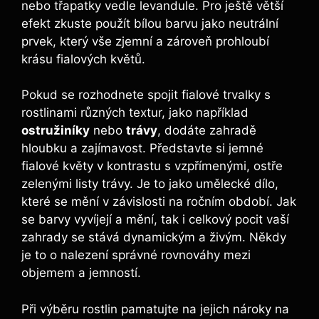
nebo třapatky vedle ⁣levandule. Pro ještě větší
efekt zkuste‌ použít bílou barvu jako neutrální
prvek, který vše zjemní‌ a zároveň prohloubí
krásu fialových květů.
Pokud se rozhodnete spojit ⁢fialové trvalky s
rostlinami různých textur, jako například
ostružiníky
⁣nebo
trávy
, dodáte zahradě‍
hloubku a zajímavost. Představte si jemné
fialové květy⁤ v kontrastu s vzpřímenými, ostře
zelenými listy trávy. Je to jako umělecké dílo,
které se mění v závislosti na ročním​ období. Jak
se barvy vyvíjejí a mění, tak i celkový pocit vaší
zahrady se⁢ stává dynamickým​ a živým. Někdy
je to o nalezení správné rovnováhy‌ mezi
objemem ‌a jemností.
Při výběru rostlin pamatujte na jejich nároky na