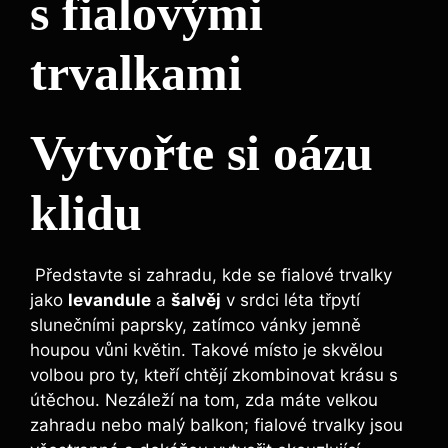
s fialovými
trvalkami
Vytvořte ⁢si oázu
klidu
⁤ Představte si zahradu, kde se fialové⁣ trvalky
jako
levandule
a
šalvěj
v srdci ​léta ​třpytí
slunečními paprsky, zatímco vánky jemně
houpou vůni květin. Takové místo je skvělou
‍volbou pro ty, kteří chtějí zkombinovat krásu s
útěchou. Nezáleží na tom, zda⁢ máte velkou
zahradu nebo malý balkon; fialové ⁣trvalky jsou