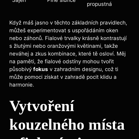
Sajeň
Plné slunce
propustná
Když máš jasno v ⁣těchto⁤ základních pravidlech,
můžeš experimentovat s uspořádáním oken
nebo ⁣záhonů. Fialové trvalky krásně kontrastují
s žlutými nebo oranžovými květinami, takže
neváhej‍ a zkus‍ kombinace, které tě osloví. Měj
na paměti, že fialové odstíny⁢ mohou tvořit
působivý
fokus
v zahradním designu, což ti
může pomoci⁢ získat v ⁤zahradě ‍pocit klidu a ​
harmonie.
Vytvoření
kouzelného místa