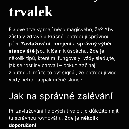
trvalek
Fialové trvalky mají ‌něco magického, že? ⁤Aby
zůstaly zdravé a krásné,⁣ potřebují správnou⁣
péči.
Zavlažování
,
hnojení
a
správný výběr
stanoviště
jsou klíčem ‍k úspěchu. Zde je
několik tipů, které mi fungovaly: vždy sledujte,
jak se rostliny chovají – pokud⁤ začínají
žloutnout, může to být signál,⁤ že potřebují více
vody nebo naopak méně slunce.
Jak na správné zalévání
Při⁣ zavlažování fialových trvalek je důležité najít
tu správnou rovnováhu. Zde je
několik
doporučení
: