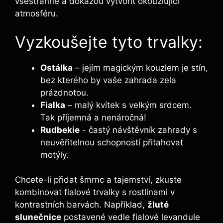
‍všestranné a dokážou vytvořit okouzlující
atmosféru.
Vyzkoušejte tyto trvalky:
Ostálka
– jejím magickým kouzlem je stín,
bez kterého by vaše zahrada zela​
prázdnotou.
Fialka
– malý kvítek s velkým srdcem.
Tak příjemná ‍a nenáročná!
Rudbekie
-⁤ častý návštěvník zahrady s
neuvěřitelnou‌ schopností⁤ přitahovat
motýly.
Chcete-li přidat šmrnc a tajemství, zkuste
kombinovat fialové trvalky s rostlinami v
kontrastních barvách. Například,
žluté‌
slunečnice
postavené ⁣vedle fialové levandule