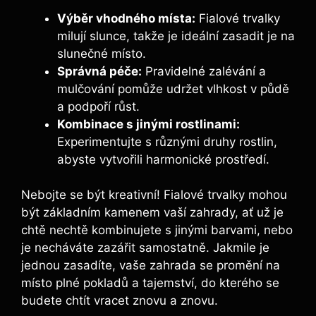
Výběr vhodného ⁢místa:
Fialové trvalky
milují slunce, takže je ideální zasadit je na
slunečné místo.
Správná péče:
Pravidelné zalévání a
mulčování pomůže udržet‍ vlhkost v půdě
a podpoří růst.
Kombinace s jinými rostlinami:
Experimentujte s různými druhy rostlin,
abyste vytvořili harmonické prostředí.
Nebojte se být kreativní! Fialové trvalky mohou
být základním kamenem vaší zahrady, ať už je
chtě nechtě kombinujete⁤ s jinými barvami, nebo
je necháváte zazářit ‌samostatně. Jakmile je
jednou zasadíte, vaše zahrada se​ promění na
místo plné pokladů a tajemství, do ‍kterého se
budete ⁢chtít vracet znovu a ⁣znovu.