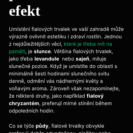
efekt
Umístění fialových trvalek ve vaší zahradě může
výrazně ⁢ovlivnit estetiku i zdraví rostlin.‍ Jednou
z nejdůležitějších věcí,
které je třeba mít na
paměti
, je
slunce
. Většina fialových trvalek,
jako třeba
levandule
‌ nebo
sajeň
,​ miluje
slunečné pozice. Když je umístíte do oblasti‌ s
minimálně šesti hodinami slunečního svitu
denně, odmění vás‍ nádhernými květy a
⁤voňavým aroma. Zároveň však nezapomínejte,
že některé druhy, ‍jako například
fialový
‌chryzantém
, preferují mírné stínění během
odpoledních hodin.
Co ​se týče
půdy
,​ fialové trvalky obvykle