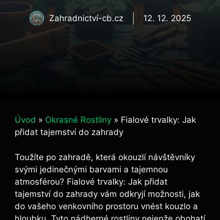
Zahradnictví-cb.cz
12. 12. 2025
Úvod
»
Okrasné Rostliny
»
Fialové trvalky: Jak
přidat tajemství do zahrady
Toužíte po zahradě, která okouzlí návštěvníky
svými jedinečnými barvami a tajemnou
atmosférou? Fialové​ trvalky: Jak přidat
tajemství do zahrady vám odkryjí možnosti, jak
do vašeho venkovního prostoru vnést kouzlo⁣ a
hloubku. Tyto ⁤nádherné rostliny nejenže obohatí