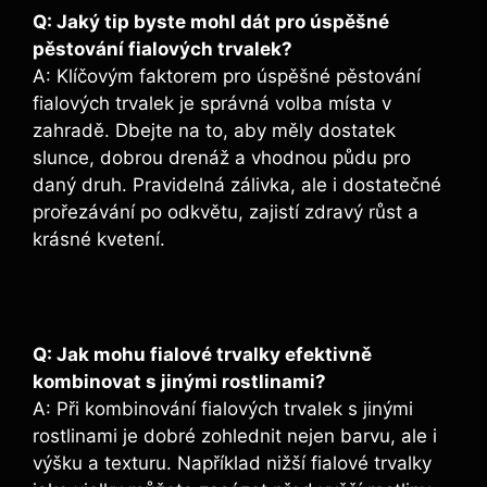
Q: Jaký tip byste mohl dát ‍pro úspěšné
pěstování fialových trvalek?
A: Klíčovým faktorem pro úspěšné pěstování
fialových trvalek je ​správná volba místa v
zahradě. Dbejte na to, aby měly dostatek
slunce, dobrou⁢ drenáž a vhodnou půdu pro
daný druh. Pravidelná ‌zálivka, ale i dostatečné
prořezávání po odkvětu, ⁤zajistí zdravý růst a
krásné ​kvetení.
Q: Jak mohu ‍fialové trvalky efektivně
kombinovat s jinými rostlinami?
A: Při kombinování fialových trvalek s jinými
rostlinami je dobré zohlednit nejen⁣ barvu, ale ⁢i
výšku a texturu. Například nižší fialové trvalky