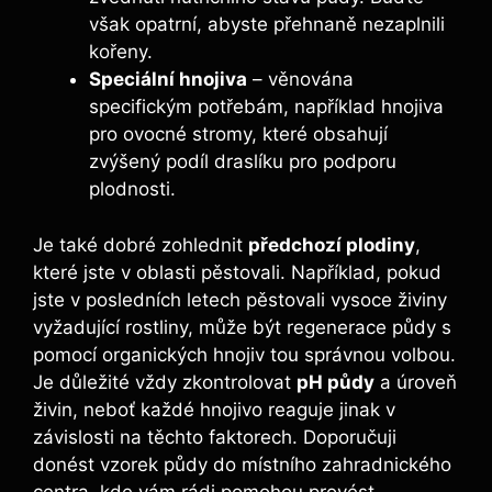
však ‍opatrní, abyste⁢ přehnaně nezaplnili
kořeny.
Speciální hnojiva
– věnována
specifickým potřebám, ⁤například hnojiva
⁣pro ovocné stromy, které obsahují
zvýšený podíl draslíku pro ⁢podporu
plodnosti.
Je také dobré zohlednit
předchozí plodiny
,
⁣které jste v oblasti pěstovali. Například, pokud
jste v⁤ posledních letech pěstovali ‌vysoce živiny
vyžadující⁤ rostliny, může být‌ regenerace půdy s
pomocí organických hnojiv tou správnou volbou.
Je důležité vždy zkontrolovat
pH‌ půdy
a úroveň
živin, neboť každé hnojivo reaguje jinak v
závislosti na těchto⁤ faktorech. Doporučuji
donést vzorek půdy do místního zahradnického
centra, kde vám rádi‌ pomohou provést