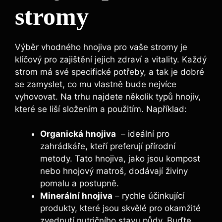
‌stromy
Výběr vhodného hnojiva pro vaše stromy je
klíčový pro zajištění jejich zdraví ⁢a vitality. Každý
strom⁣ má své specifické potřeby, a tak je dobré
se zamyslet, co mu vlastně bude nejvíce
vyhovovat. Na ​trhu najdete několik typů hnojiv,
které se liší složením a použitím. Například:
Organická hnojiva
​ – ideální pro
zahrádkáře, kteří preferují přírodní‌
metody. Tato hnojiva, jako jsou kompost
nebo ‌hnojový matroš, dodávají ⁤živiny
‍pomalu a postupně.
Minerální hnojiva
– rychle účinkující‍
produkty, které jsou skvělé pro okamžité
zvednutí ​nutričního stavu ‌půdy. Buďte