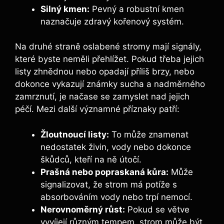
Silný kmen:
Pevný a robustní kmen
naznačuje ⁣zdravý kořenový systém.
Na druhé straně oslabené stromy mají signály,
které byste neměli přehlížet. Pokud třeba jejich
listy zhnědnou nebo opadají příliš brzy,⁤ nebo
‌dokonce vykazují známky ⁣sucha a nadměrného
zamrznutí, je načase se zamyslet nad jejich
péčí. Mezi‌ další významné​ příznaky patří:
Žloutnoucí‍ listy:
To může znamenat
nedostatek živin, ⁤vody nebo dokonce
škůdců, kteří na ně útočí.
Prašná nebo popraskaná kůra:
Může
signalizovat, že strom​ má potíže s⁢
absorbováním vody ‌nebo ‌trpí nemocí.
Nerovnoměrný růst:
Pokud⁤ se větve
vyvíjejí různým tempem, strom může být