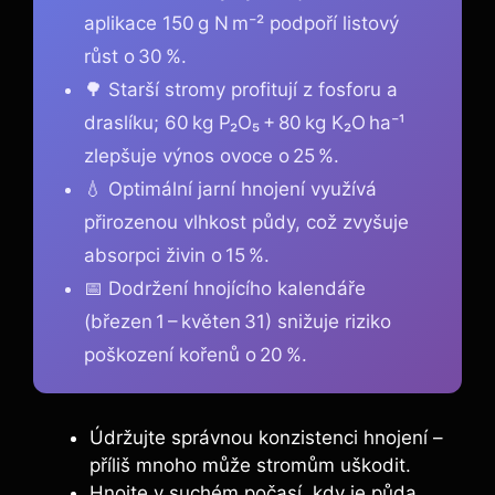
aplikace 150 g N m⁻² podpoří listový
růst o 30 %.
🌳 Starší stromy profitují z fosforu a
draslíku; 60 kg P₂O₅ + 80 kg K₂O ha⁻¹
zlepšuje výnos ovoce o 25 %.
💧 Optimální jarní hnojení využívá
přirozenou vlhkost půdy, což zvyšuje
absorpci živin o 15 %.
📅 Dodržení hnojícího kalendáře
(březen 1 – květen 31) snižuje riziko
poškození kořenů o 20 %.
Údržujte správnou konzistenci hnojení –
příliš mnoho může stromům uškodit.
Hnojte v suchém počasí, kdy je‌ půda ​