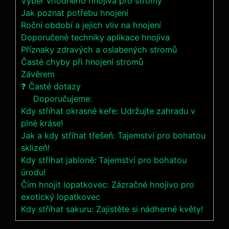
Výběr vhodného hnojiva pro ‌stromy
Jak poznat potřebu hnojení
Roční období‌ a jejich vliv na hnojení
Doporučené techniky aplikace ​hnojiva
Příznaky zdravých a oslabených stromů
Časté chyby při hnojení ⁤stromů
Závěrem
❓ Časté dotazy
Doporučujeme:
Kdy stříhat okrasné keře: Udržujte zahradu v
plné kráse!
Jak a kdy stříhat třešeň: Tajemství pro bohatou
sklizeň!
Kdy stříhat jabloně: Tajemství pro bohatou
úrodu!
Čím hnojit lopatkovec: Zázračné hnojivo pro
exotický lopatkovec
Kdy stříhat sakuru: Zajistěte si nádherné květy!