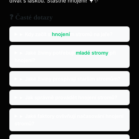
dívat s láskou. Šťastné hnojení! 🌳✨
❓ Časté dotazy
▸
Kdy začít s
hnojení
m stromů na jaře?
▸
Jaké živiny potřebují
mladé stromy
při
hnojení?
▸
Jaké živiny prospívají starším stromům?
▸
Jak správně provádět hnojení stromů?
▸
Jaké faktory ovlivňují načasování hnojení
stromů?