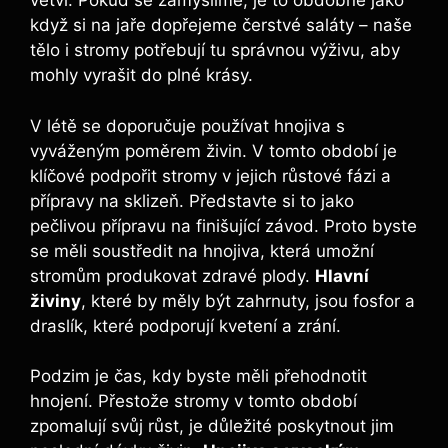
větví. Pokud se zamyslíme, je to obdobné jako
když‌ si na ⁣jaře⁣ dopřejeme čerstvé saláty – ‌naše
tělo i stromy potřebují ​tu správnou výživu, aby
mohly vyrašit do plné​ krásy.
V létě se ⁤doporučuje používat hnojiva s
vyváženým ⁢poměrem živin. V tomto období je
klíčové podpořit stromy v jejich⁤ růstové fázi a
přípravy na sklizeň. Představte​ si⁣ to⁢ jako
pečlivou přípravu na finišující závod. Proto byste
se měli soustředit⁣ na hnojiva, ‍která ⁣umožní
stromům produkovat zdravé plody.
Hlavní
živiny
, které by měly být zahrnuty, jsou fosfor a
draslík, které podporují kvetení a zrání.
Podzim je čas, kdy byste měli přehodnotit
hnojení. Přestože stromy v tomto ‌období
⁤zpomalují svůj růst, je důležité ​poskytnout jim