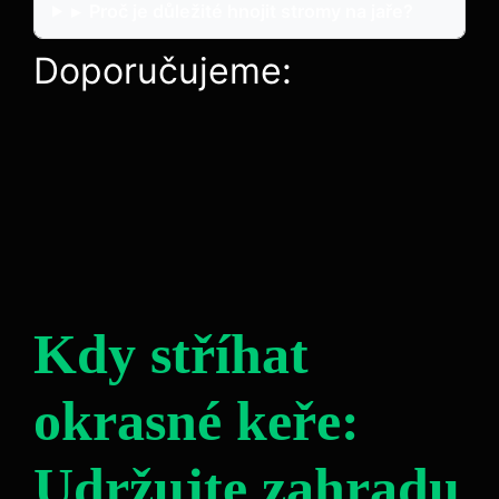
▸
Proč je důležité hnojit stromy na jaře?
Doporučujeme:
Kdy stříhat
okrasné keře:
Udržujte zahradu