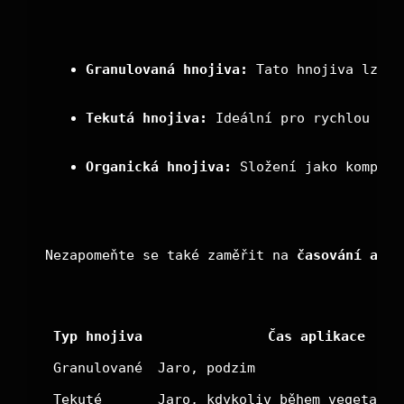
Granulovaná hnojiva:
 Tato hnojiva lze s
Tekutá hnojiva:
 Ideální pro rychlou abs
Organická hnojiva:
 Složení jako kompost
Nezapomeňte se také zaměřit na 
časování a mn
Typ hnojiva
Čas aplikace
Granulované
Jaro, podzim
Tekuté
Jaro, kdykoliv během vegetační