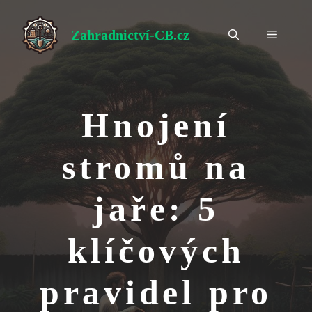
Přeskočit
na
Zahradnictví-CB.cz
Menu
obsah
Hnojení
stromů na
jaře: 5
klíčových
pravidel pro