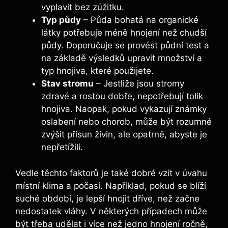
vyplavit bez zúžitku.
Typ půdy
– Půda bohatá na organické
látky potřebuje méně hnojení než chudší
půdy. Doporučuje se ​provést‌ půdní test a
na⁣ základě ​výsledků upravit množství a
typ hnojiva, které použijete.
Stav ‍stromu
– Jestliže jsou stromy
‍zdravé a rostou dobře, nepotřebují tolik ​
hnojiva. Naopak, pokud vykazují známky
oslabení nebo chorob, může být rozumné
zvýšit přísun živin, ale opatrně,⁤ abyste je
nepřetížili.
Vedle těchto​ faktorů je také dobré vzít v úvahu⁣
místní klima a počasí. Například,​ pokud⁤ se blíží
‍suché období, je lepší hnojit dříve,⁣ než začne‍
nedostatek vláhy. V některých ⁣případech může
být třeba udělat i více než jedno hnojení ročně,