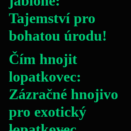
jabloně:
Tajemství pro
bohatou úrodu!
Čím hnojit
lopatkovec:
Zázračné hnojivo
pro exotický
lopatkovec