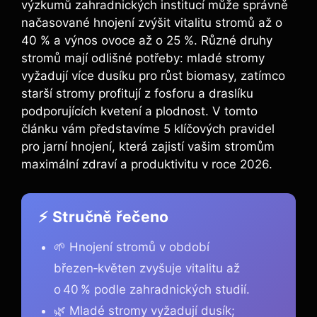
výzkumů zahradnických institucí může správně
načasované hnojení zvýšit vitalitu stromů až o
40 % a výnos ovoce až o 25 %. Různé druhy
stromů mají odlišné potřeby: mladé stromy
vyžadují více dusíku pro růst biomasy, zatímco
starší stromy profitují z fosforu a draslíku
podporujících kvetení a plodnost. V tomto
článku vám představíme 5 klíčových pravidel
pro jarní hnojení, která zajistí vašim stromům
maximální zdraví a produktivitu v roce 2026.
⚡ Stručně řečeno
🌱 Hnojení stromů v období
březen‑květen zvyšuje vitalitu až
o 40 % podle zahradnických studií.
🌿 Mladé stromy vyžadují dusík;