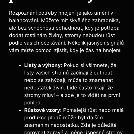
Rozpoznání potřeby hnojení je⁣ jako umění v
balancování. Můžete mít skvělého zahradníka,
ale bez schopnosti odhadnout,⁤ kdy je potřeba
dodat rostlinám živiny, stromy nebudou růst
podle vašich očekávání. Několik jasných signálů⁤
vám může pomoci zjistit, kdy je čas na hnojení:
Listy a výhony:
Pokud si všimnete,‍ že
listy vašich stromů začínají žloutnout ​
nebo se ‍zahýbají, může to znamenat
nedostatek živin. Lidé často říkají, ⁤že
stromy mluví – a zde je to vidět na první
⁤pohled.
Růstové vzory:
‍Pomalejší ‍růst nebo⁢ malá
produkce plodů⁤ může být dalším
znamením nedostatku.‍ Zde‍ je důležité
porovnat zdravé a ⁤méně ⁣úspěšné stromy