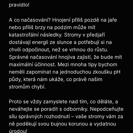
pravidlo!
A co načasování? Hnojení příliš pozdě na jaře
nebo příliš brzy na ⁢podzim může mít
katastrofální následky. Stromy v předjaří
dostávají energii ze slunce a potřebují si na
chvíli odpočinout, než se vrhnou do růstu.
Správné​ načasování hnojiva ‌zajistí, že bude⁤ mít
maximální účinnost. Mezi mnoha tipy bychom
neměli zapomínat na jednoduchou zkoušku pH
půdy, která nám ukáže, co⁢ právě našim
stromům chybí.
Proto se⁣ vždy zamyslete nad tím, co děláte, a
neváhejte se poradit s odborníky. Nepodceňujte
sílu správných rozhodnutí​ –⁣ vaše stromy vám ​za
ně poděkují svou bujnou korunou a vydatnou
úrodou!