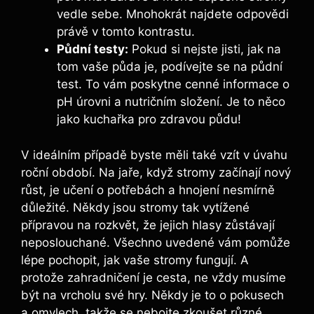
vedle sebe. Mnohokrát najdete odpovědi
⁤právě v tomto ​kontrastu.
Půdní testy:
⁢Pokud si nejste jisti, jak na
tom vaše půda je, podívejte se na půdní
test. To vám poskytne cenné⁤ informace o
pH úrovni a nutričním složení.⁤ Je to⁣ něco
jako ⁤kuchařka‌ pro zdravou půdu!
V ideálním ⁣případě byste měli také vzít v úvahu⁢
roční období. Na jaře, když stromy začínají nový‍
růst, je učení o​ potřebách a hnojení nesmírně
důležité. Někdy jsou stromy⁤ tak vytížené
přípravou na rozkvět, že jejich hlasy zůstávají
neposlouchané. Všechno uvedené vám‌ pomůže
lépe pochopit, jak vaše stromy fungují. A
protože zahradničení je cesta, ne vždy musíme
být na vrcholu ‍své hry. Někdy je to⁤ o pokusech
a ​omylech, takže se nebojte⁢ zkoušet různé