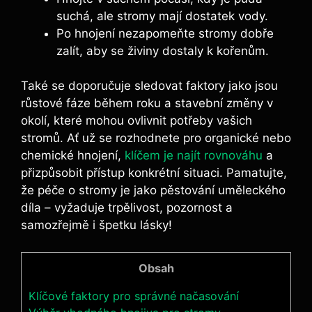
suchá, ale stromy mají dostatek vody.
Po hnojení nezapomeňte stromy dobře
zalít,​ aby se ​živiny dostaly k kořenům.
Také se doporučuje sledovat faktory⁢ jako jsou
růstové fáze během roku a stavební změny ⁢v
okolí, které mohou ovlivnit potřeby​ vašich
stromů. Ať už ​se rozhodnete pro organické nebo
chemické hnojení,
klíčem je najít rovnováhu
a
přizpůsobit přístup konkrétní situaci. Pamatujte,
že péče o stromy​ je jako⁣ pěstování uměleckého⁤
díla – vyžaduje trpělivost, pozornost ⁢a
samozřejmě i špetku lásky!
Obsah
Klíčové faktory pro správné načasování