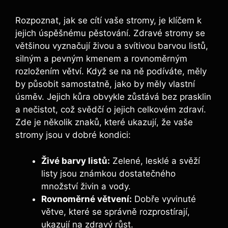
Rozpoznat, jak se cítí vaše stromy, je klíčem ‌k
jejich‍ úspěšnému pěstování. Zdravé stromy se
většinou ⁤vyznačují živou a svítivou barvou listů,
silným‌ a ⁣pevným kmenem a rovnoměrným
rozložením větví.‍ Když se na ně podíváte, měly
by působit samostatně,⁤ jako‌ by měly vlastní
úsměv. Jejich‍ kůra obvykle zůstává​ bez prasklin
a nečistot, což svědčí⁢ o jejich ⁣celkovém zdraví.
Zde je několik znaků, které ukazují,​ že vaše
stromy jsou ‌v dobré kondici:
Živé​ barvy listů:
Zelené, lesklé a svěží
listy jsou‌ známkou dostatečného
množství⁤ živin​ a vody.
Rovnoměrné větvení:
Dobře vyvinuté ​
větve, které​ se správně rozprostírají,
ukazují na zdravý⁣ růst.