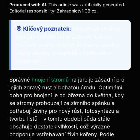
Produced with AI.
This article was artificially generated.
Editorial responsibility: Zahradnictví-CB.cz.
🎯 Klíčový poznatek:
Hnojení stromů na
jaře provádějte od března do května,
přičemž mladé stromy potřebují dusík a
starší stromy prospívají s fosforem a
draslíkem.
Správné
hnojení stromů
na jaře je zásadní pro
jejich zdravý růst a bohatou úrodu. Optimální
doba pro hnojení je od března do května, kdy
se stromy probouzejí ze zimního spánku a
potřebují živiny pro nový růst, fotosyntézu a
tvorbu listů – v tomto období půda stále
obsahuje dostatek vlhkosti, což výrazně
podporuje vstřebávání živin kořeny. Podle