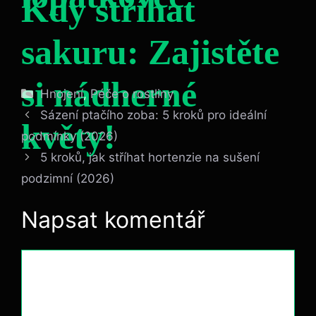
Kdy stříhat
sakuru: Zajistěte
si nádherné
Rubriky
Hnojení
,
Péče o rostliny
Sázení ptačího zoba: 5 kroků pro ideální
květy!
podmínky (2026)
5 kroků, jak stříhat hortenzie na sušení
podzimní (2026)
Napsat komentář
Komentář