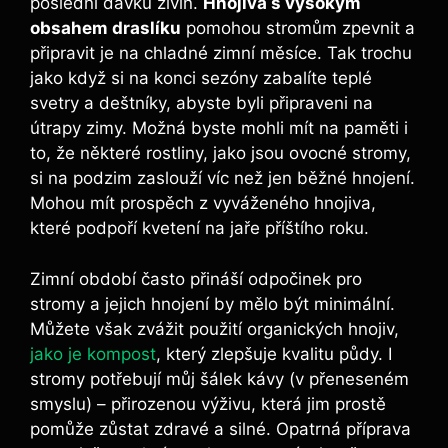
poslední dávku živin.
Hnojiva‍ s vysokým
obsahem draslíku
‌pomohou stromům ⁣zpevnit a
připravit je na chladné zimní měsíce.‍ Tak trochu
jako⁤ když si na konci sezóny zabalíte teplé‌
svetry ​a deštníky, abyste byli připraveni ​na
útrapy zimy. Možná ‌byste mohli mít na paměti i
to, že⁢ některé⁤ rostliny, jako jsou ovocné stromy,
si na podzim zaslouží víc než‍ jen běžné hnojení.
Mohou mít ⁤prospěch z vyváženého hnojiva,
které podpoří ⁤kvetení na jaře příštího roku.
Zimní období‌ často přináší odpočinek pro
stromy a jejich hnojení by mělo ‍být minimální.
Můžete však ⁢zvážit použití organických hnojiv,
jako je kompost
, který zlepšuje kvalitu půdy. I
stromy potřebují můj šálek kávy (v přeneseném
smyslu) – přirozenou výživu,⁢ která jim prostě
pomůže zůstat zdravé ⁣a silné. ⁤Opatrná příprava