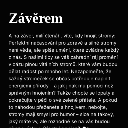
Závěrem
A‍ na závěr, milí čtenáři, víte, kdy hnojit stromy:
Perfektní načasování pro⁤ zdravé a silné stromy
není věda, ale spíše umění, které zvládne každý
⁣z ‌nás. S našimi tipy se váš zahradní ráj promění
v oázu plnou vitálních stromů, které vám budou
dělat radost⁣ po mnoho let. Nezapomeňte, že
‌každý stromeček se občas potřebuje naplnit
energiemi přírody – a ​jak jinak mu pomoci než
správným hnojením? Takže chopte se lopaty‍ a
pokračujte v⁣ péči o své zelené přátele. A‌ pokud
to náhodou přeženete s hnojivem, nebojte,
stromy mají‍ smysl pro humor – sice​ ne takový,
jaký máte vy, ale rozhodně se na⁢ vás budou