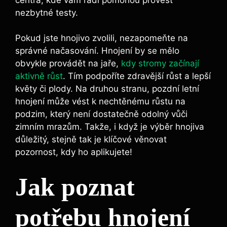
nezbytné testy.
Pokud jste hnojivo zvolili, nezapomeňte na
správné načasování. Hnojení by se mělo
obvykle provádět na jaře, ⁣
kdy stromy začínají
aktivně růst
. Tím podpoříte zdravější růst a⁢ lepší
květy⁢ či plody.‍ Na druhou stranu, pozdní⁤ letní
hnojení může vést k nechtěnému růstu na
podzim, který není‍ dostatečně⁢ odolný vůči
zimním mrazům. Takže,⁢ i když je výběr hnojiva
důležitý, stejně‌ tak ‍je klíčové věnovat
pozornost, kdy ho aplikujete!
Jak poznat
potřebu hnojení