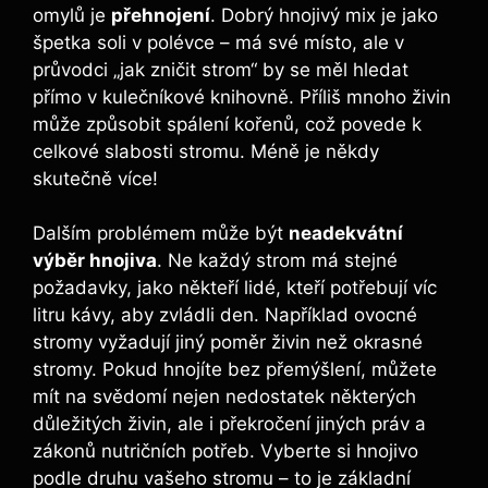
omylů je
přehnojení
. Dobrý ⁤hnojivý‌ mix je ‌jako
špetka soli v polévce ⁢– má ​své místo, ale v
průvodci ‌„jak zničit strom“ by se​ měl hledat
přímo v kulečníkové knihovně. Příliš mnoho živin
‌může způsobit spálení kořenů, což povede k
celkové slabosti stromu. Méně ‍je někdy
skutečně více!
Dalším problémem ‍může být
neadekvátní
výběr hnojiva
. Ne každý strom má stejné⁢
požadavky,⁢ jako někteří​ lidé, kteří potřebují ⁣víc
litru kávy, aby zvládli den. Například ovocné‌
stromy vyžadují jiný poměr živin než okrasné
stromy. Pokud hnojíte bez přemýšlení, můžete
mít na svědomí nejen nedostatek některých
důležitých živin, ale i překročení jiných práv ‌a
zákonů nutričních potřeb. Vyberte si hnojivo
podle druhu vašeho stromu⁣ – to⁢ je základní