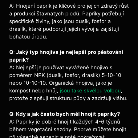
A: Hnojení paprik je ‍klíčové​ pro jejich zdravý ⁣růst
‍a produkci šťavnatých plodů. ⁢Papriky potřebují
‍specifické živiny,⁤ jako jsou dusík,⁢ fosfor a
draslík, které podporují jejich vývoj a zajišťují
bohatou⁤ úrodu.
Q: Jaký typ hnojiva⁢ je nejlepší pro pěstování
paprik?
A: Nejlepší je používat vyvážené⁣ hnojivo s
poměrem NPK (dusík, fosfor, draslík) 5-10-10‍
nebo 10-10-10. Organická hnojiva, ⁢jako je
kompost nebo hnůj,
jsou také skvělou volbou
,
protože ⁣zlepšují strukturu půdy⁣ a zadržují vláhu.
Q: Kdy a jak​ často‌ bych měl hnojit papriky?
A: Papriky je dobré‌ hnojit‌ každých 4-6 týdnů
během vegetační sezóny. ‌Poprvé můžete⁣ hnojit
při výsadbě sazenic a poté pokračovat