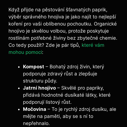
Když přijde na⁤ pěstování šťavnatých paprik,
výběr správného hnojiva je jako najít to ‍nejlepší
koření ⁣pro vaši oblíbenou⁤ pochoutku. Organické
hnojivo je skvělou volbou, protože⁤ poskytuje
rostlinám​ potřebné živiny bez ⁤zbytečné chemie.
⁤Co tedy použít? Zde je pár tipů,
které vám
mohou pomoci
:
Kompost
–⁣ Bohatý ‌zdroj‍ živin, který‌
podporuje zdravý růst a zlepšuje
‍strukturu půdy.
Jatrní ‍hnojivo
– Skvělé pro papriky,
přidává hodnotné ⁤dusíkaté‍ látky, které
podporují listový růst.
Močovina
– To je‍ rychlý zdroj dusíku, ale
mějte na‍ paměti, aby se ‌s ní to
nepřehnalo.