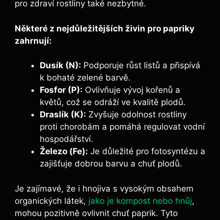
pro ⁤zdraví rostliny také nezbytné.
Některé z nejdůležitějších živin pro ‍papriky
zahrnují:
Dusík ⁢(N):
Podporuje růst listů ‌a přispívá
k bohaté⁣ zelené barvě.
Fosfor (P):
Ovlivňuje vývoj‌ kořenů a
květů, což ​se odráží ve kvalitě plodů.
Draslík (K):
⁤Zvyšuje odolnost​ rostliny
proti‍ chorobám a pomáhá‌ regulovat vodní
hospodářství.
Železo (Fe):
Je důležité pro fotosyntézu a
zajišťuje dobrou ⁣barvu a ⁤chuť plodů.
Je zajímavé, ⁢že i ​hnojiva⁣ s vysokým ⁤obsahem
organických látek,
jako je kompost nebo hnůj
,‌
mohou pozitivně ‌ovlivnit chuť paprik. Tyto