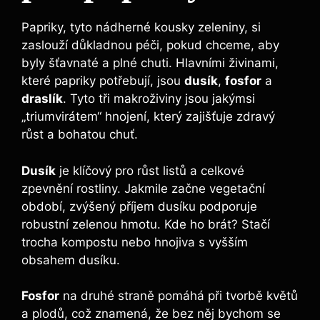
Papriky, tyto nádherné kousky zeleniny, si
zaslouží ⁢důkladnou péči, pokud chceme, aby
byly šťavnaté⁢ a⁢ plné chuti. ⁣Hlavními živinami,
které papriky potřebují, jsou
dusík
,
fosfor
a ‍
draslík
. Tyto tři makroživiny jsou jakýmsi
„triumvirátem“ hnojení, který zajišťuje zdravý
růst ‍a⁣ bohatou⁢ chuť.
Dusík
je klíčový pro růst listů a celkové
zpevnění rostliny. Jakmile začne vegetační
období, zvýšený příjem dusíku podporuje
robustní zelenou hmotu. Kde⁣ ho brát?⁣ Stačí ​
trocha kompostu nebo hnojiva‍ s⁣ vyšším
⁢obsahem dusíku.
Fosfor
na ⁣druhé straně pomáhá​ při ‌tvorbě květů
a plodů, což‌ znamená, že‍ bez něj⁢ bychom se