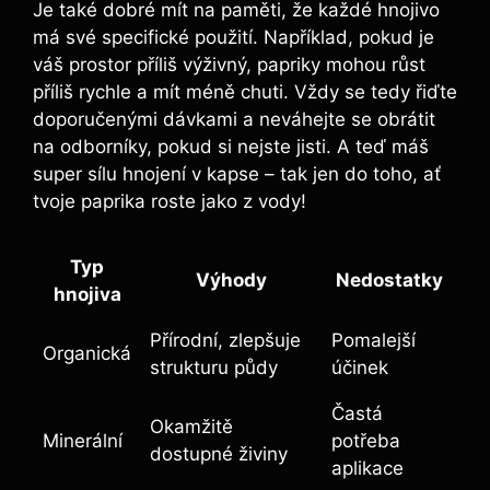
Je také dobré mít na paměti, že‍ každé​ hnojivo
má své specifické použití. Například, pokud je
váš prostor příliš ‍výživný, papriky mohou⁤ růst
příliš rychle a‌ mít méně chuti. Vždy se ⁣tedy řiďte
doporučenými dávkami a neváhejte‌ se obrátit
na odborníky, pokud ​si nejste jisti. A⁢ teď máš
super sílu hnojení​ v⁤ kapse – tak jen⁤ do toho, ať
tvoje paprika ⁢roste ⁤jako‍ z vody!
Typ‍
Výhody
Nedostatky
hnojiva
Přírodní, zlepšuje
Pomalejší
Organická
strukturu půdy
účinek
Častá
Okamžitě
Minerální
potřeba
dostupné živiny
aplikace