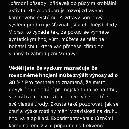
„přírodní přísady“ přidávají do půdy mikrobiální
‌aktivitu, která podporuje rozvoj zdravého
kořenového systému. A zdravý kořenový
systém produkuje šťavnatější⁢ a ⁢chutnější plody.
V ⁢praxi to vypadá tak, že pokud se ⁤vyhnete
⁣syntetickým hnojivům, můžete‌ se​ těšit ⁤na
bohatší chuť,⁤ která vás přenese přímo‌ do
slunných ⁣zahrad jižní Moravy!
Věděli jste, že výzkum naznačuje, ⁣že
rovnoměrné ⁢hnojení ‍může zvýšit výnosy až o
30 %?
Pro pěstitele ‍to znamená, že​ místo
obvyklého ⁢ohledání pro nějaké to‌ rajče na⁤ trhu,
‌si zkrátka mohou užít mnohem více plodů⁤ ze
své⁢ vlastní⁢ úrody. Zkuste také pozorovat, jak se
chuť a výška⁢ rostliny ⁢mění⁤ v závislosti na druhu
hnojiva‌ a aplikaci. Experimentování s různými
kombinacemi živin, případně i ‍s frekvencí⁤