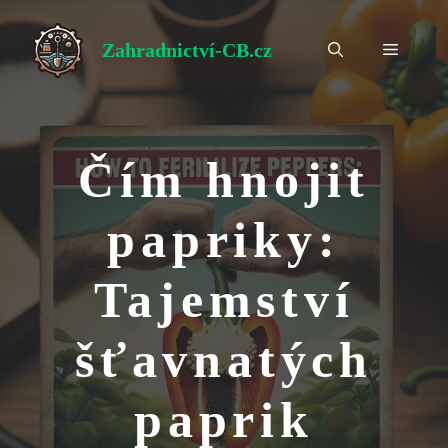
Přeskočit
na
Zahradnictví-CB.cz
Menu
obsah
Čím hnojit
papriky:
Tajemství
šťavnatých
paprik