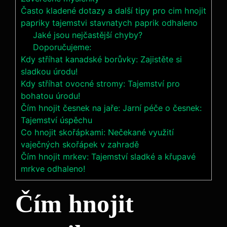
Často kladené dotazy a další tipy pro cim hnojit
papriky tajemstvi stavnatych paprik odhaleno
Jaké jsou nejčastější chyby?
Doporučujeme:
Kdy stříhat kanadské borůvky: Zajistěte si
sladkou úrodu!
Kdy stříhat ovocné stromy: Tajemství pro
bohatou úrodu!
Čím hnojit česnek na jaře: Jarní péče o česnek:
Tajemství úspěchu
Co hnojit skořápkami: Nečekané využití
vaječných skořápek v zahradě
Čím hnojit mrkev: Tajemství sladké a křupavé
mrkve odhaleno!
Čím hnojit