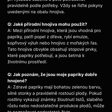
pravidelně podle potřeby. Vždy se říďte⁤ pokyny‌
uvedenými na obalu hnojiva.
Q:‍ Jaké přírodní hnojiva mohu použít?
A: Mezi ‍přírodní ‍hnojiva, ‌která ⁢jsou vhodná pro
papriky, patří ⁢popel z dřeva, rybí⁤ emulze,⁢
kopřivový výluh nebo‍ hnojivo ​z mořských řas.
Tato hnojiva obvykle obsahují⁢ stopové prvky,
které papriky ​potřebují, ‌a jsou šetrná k
životnímu prostředí.
Q: Jak poznám, že jsou moje papriky dobře
hnojené?
A: Zdravé papriky mají bohatou zelenou ‍barvu,
silné stonky a pravidelně rostoucí ‍plody. ‌Pokud
rostliny⁣ vykazují známky žloutnutí listů, slabého
růstu ⁤nebo nedostatečné produkce plodů, může
to naznačovat nedostatek živin.