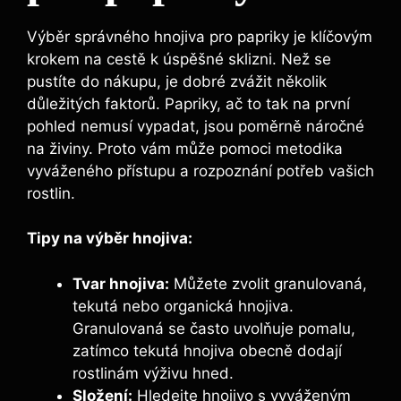
Výběr správného hnojiva pro papriky je ⁤klíčovým
krokem na⁢ cestě k ⁤úspěšné sklizni. Než se
pustíte do nákupu, je dobré zvážit ‌několik
důležitých faktorů. Papriky, ač to tak ⁤na první⁣
pohled nemusí vypadat, jsou ⁣poměrně náročné
na živiny. ⁣Proto⁣ vám může pomoci metodika
vyváženého‌ přístupu a rozpoznání potřeb ‌vašich
rostlin.
Tipy na výběr hnojiva:
Tvar‌ hnojiva:
Můžete zvolit ⁢granulovaná,
tekutá nebo organická hnojiva.
Granulovaná​ se často uvolňuje​ pomalu,
zatímco tekutá hnojiva‍ obecně dodají
rostlinám​ výživu hned.
Složení:
Hledejte hnojivo s vyváženým ​