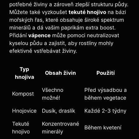
potřebné živiny a zároveň zlepší strukturu půdy.
Můžete také vyzkoušet
tekuté hnojivo
na bázi
mořských řas, které ⁢obsahuje široké spektrum
minerálů ⁤a dá vašim ‍paprikám extra boost.
Přidání
vápence
může pomoci neutralizovat
kyselou ⁣půdu ​a ⁢zajistit, aby rostliny mohly
‍efektivně vstřebávat ‍živiny.
Typ
Obsah živin
Použití
hnojiva
Všechno
Před výsadbou a
Kompost
možné!
​během⁢ vegetace
Hnojovice
Dusík, draslík
Každé 2-3 týdny
Tekuté
Konzentrované
Během kvetení
⁤hnojivo
minerály