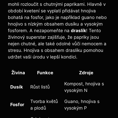
mohli rozloučit ​s chutnými paprikami. Hlavně v
⁤období ‌kvetení se vyplatí‍ přidávat⁤ hnojiva
bohatá na ‍fosfor, jako je například guano nebo
hnojivo s nízkým obsahem dusíku a vysokým
fosforem. A nezapomeňte na
draslík
! Tento‍
živinový superstar zajišťuje, že ‌papriky jsou
nejen chutné, ‍ale‌ také odolné vůči​ nemocem a
stresu. Hnojiva s obsahem draslíku pomohou
⁣udržet vaši úrodu ⁢v​ lepší kondici.
Živina
Funkce
Zdroje
Kompost, hnojiva s
Dusík
Růst listů
vysokým N
Tvorba ‍květů⁤
Guano, hnojiva s
Fosfor
a⁢ plodů
vysokým P