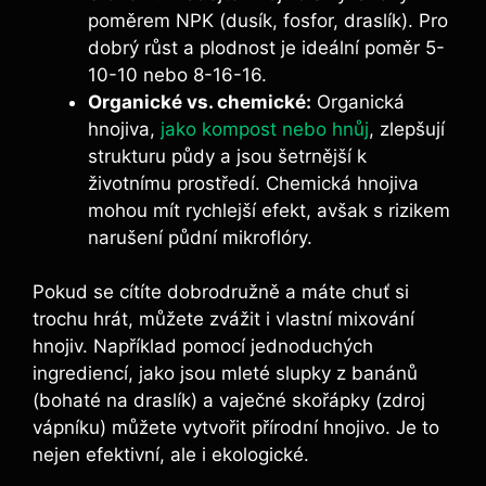
poměrem NPK (dusík, fosfor, draslík). Pro
dobrý růst a plodnost je⁤ ideální ‍poměr 5-
10-10 nebo 8-16-16.
Organické vs. chemické:
Organická
hnojiva,
jako kompost nebo hnůj
,⁣ zlepšují
strukturu‌ půdy a jsou šetrnější k​
životnímu prostředí. Chemická hnojiva
mohou mít rychlejší efekt, avšak s rizikem‍
narušení půdní​ mikroflóry.
Pokud ⁢se cítíte dobrodružně a máte chuť si
⁢trochu hrát, můžete zvážit i vlastní mixování
⁢hnojiv. Například​ pomocí jednoduchých‍
ingrediencí, jako jsou mleté slupky z banánů ​
(bohaté na draslík) a vaječné⁤ skořápky​ (zdroj
vápníku) můžete vytvořit ⁤přírodní hnojivo. Je to
nejen efektivní, ale i⁣ ekologické.