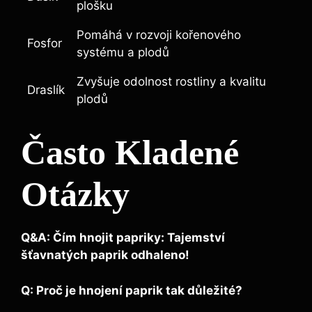
plošku
Pomáhá v rozvoji‍ kořenového
Fosfor
systému a ⁣plodů
Zvyšuje odolnost rostliny a kvalitu
Draslík
plodů
Často Kladené
Otázky
Q&A: Čím hnojit ‍papriky: Tajemství
šťavnatých paprik odhaleno!
Q: Proč je hnojení​ paprik tak důležité?
‍ ⁣