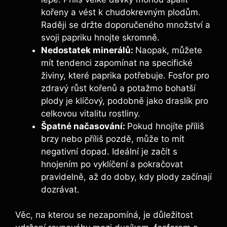
kořeny a vést ‍k chudokrevným plodům.
Raději se držte doporučeného množství a
⁣svoji papriku⁤ hnojte skromně.
Nedostatek minerálů:⁣
Naopak, můžete
mít‍ tendenci zapomínat ​na ‍specifické
‍živiny, které paprika ​potřebuje. Fosfor pro
‍zdravý růst kořenů⁤ a potažmo bohatší
plody je klíčový, podobně jako⁢ draslík pro
celkovou⁤ vitalitu rostliny.
Špatné ‍načasování:
Pokud hnojíte příliš
brzy nebo příliš⁤ pozdě,⁢ může to mít⁢
negativní dopad. Ideální je ​začít s
hnojením‍ po vyklíčení​ a pokračovat
pravidelně, až do doby, kdy‍ plody začínají
dozrávat.
Věc, na kterou se nezapomíná, je důležitost