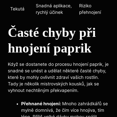
Snadná aplikace,
Riziko
Tekutá
rychlý účinek
přehnojení
Časté chyby‍ při
‌hnojení paprik
Když se dostanete do procesu‌ hnojení paprik, je
snadné se unést a udělat ​některé časté chyby,⁣
které by mohly ovlivnit zdraví vašich rostlin.
Tady ​je několik mistrovských kousků, jak se
vyhnout nechtěným překvapením.
Přehnané ⁢hnojení:
Mnoho zahrádkářů‍ se⁣
mylně domnívá, že čím více ​hnojiva,‍ tím
lépe.⁤ Příliš velké ⁣dávky mohou spálit