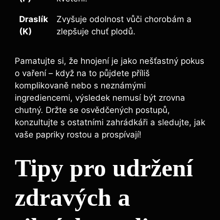
Draslík
Zvyšuje odolnost vůči chorobám a
(K)
zlepšuje chuť plodů.
Pamatujte​ si, že⁢ hnojení ⁤je jako nešťastný pokus
o ​vaření – když ⁤na to ⁤půjdete příliš‍
komplikovaně nebo s neznámými
‍ingrediencemi, výsledek nemusí ​být zrovna
⁢chutný. Držte se osvědčených‌ postupů,
konzultujte ⁢s ostatními zahrádkáři a sledujte, jak
⁢vaše papriky rostou a prospívají!
Tipy ⁤pro udržení
zdravých a⁤