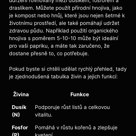
udržení ​rovnováhy mezi ⁤dusíkem, fosforem a
draslíkem. ⁢Můžete použít přírodní hnojiva, jako
⁤je⁤ kompost nebo hnůj, které jsou‌ nejen​ šetrné k
životnímu prostředí, ale také pomáhají udržet‍
zdravou‍ půdu. ‍Například použití organického
hnojiva s poměrem 5-10-10 může ‌být ideální
pro vaši papriku, a⁣ máte tak zaručeno, že
dostane⁤ přesně⁤ to, ‍co potřebuje.
Pokud byste​ si chtěli​ udělat rychlý přehled, tady
je zjednodušená tabulka živin a⁢ jejich funkcí:
Živina
Funkce
Dusík
Podporuje růst listů a celkovou
(N)
vitalitu.
Fosfor
Pomáhá v​ růstu kořenů a zlepšuje ​
(P)
kvetení.