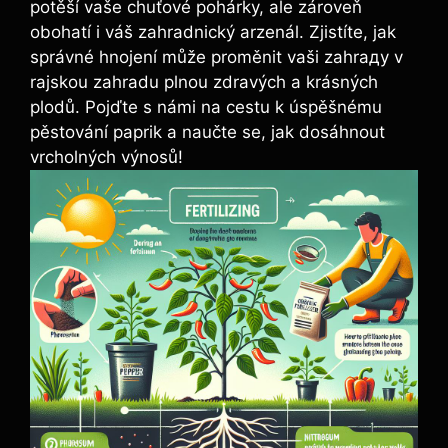
potěší vaše⁤ chuťové ‍pohárky, ale⁢ zároveň
obohatí i váš zahradnický arzenál. Zjistíte, jak
správné ⁣hnojení může proměnit vaši ⁤zahrаду v
rajskou zahradu⁤ plnou zdravých a krásných
plodů. Pojďte s námi na cestu k ⁤úspěšnému
pěstování ⁣paprik a naučte se,​ jak dosáhnout
‌vrcholných výnosů!