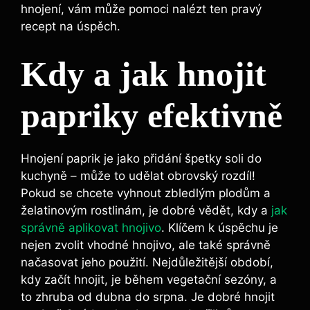
hnojení, vám může pomoci nalézt ten pravý
recept⁣ na úspěch.
Kdy a jak hnojit
papriky efektivně
Hnojení paprik ​je jako⁢ přidání špetky​ soli⁢ do⁣
kuchyně – ​může to udělat obrovský⁢ rozdíl!
Pokud se chcete vyhnout zbledlým plodům a
želatinovým​ rostlinám, je dobré vědět, kdy a
jak
‌správně aplikovat hnojivo
.⁣ Klíčem k úspěchu je
nejen zvolit vhodné hnojivo, ⁣ale také ⁣správně
načasovat jeho použití. ⁣Nejdůležitější ‍období,
kdy začít ⁣hnojit, je ​během ⁣vegetační sezóny, a
to⁢ zhruba od‍ dubna do srpna. ⁢Je ⁤dobré hnojit