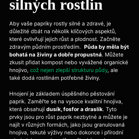
silných rostlin
Aby vaše papriky rostly⁣ silné‌ a ⁣zdravé,⁣ je
důležité dbát na několik klíčových aspektů,
které ovlivňují jejich‍ růst ⁢a plodnost. Začněte
zdravým půdním ​prostředím. ​
Půda ​by měla být
bohatá‍ na⁣ živiny a dobře⁤ propustná
. ⁤Můžete
zkusit přidat kompost nebo vyvážené ⁣organické
⁢hnojivo,
což nejen zlepší strukturu půdy
, ale
také dodá⁣ rostlinám‌ potřebné živiny.
Hnojení ⁣je‌ základem úspěšného ​pěstování
paprik. Zaměřte se na ⁣vysoce kvalitní⁣ hnojiva,
která obsahují
dusík, ‌fosfor a draslík
. Tyto
prvky jsou pro růst⁢ paprik nezbytné⁢ a můžete je
‍najít v různých formách, ‍jako ‌jsou granulovaná‌
hnojiva, tekuté výživy nebo dokonce i přírodní⁣