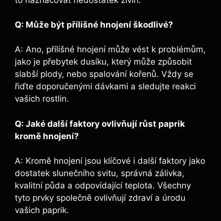
Q: Může být přílišné hnojení‍ škodlivé?
A:‍ Ano, přílišné ​hnojení může ‍vést k problémům,
jako je přebytek dusíku, který může způsobit
slabší plody,​ nebo spalování kořenů.⁢ Vždy se ​
řiďte doporučenými dávkami​ a ‌sledujte reakci
vašich rostlin.
Q: Jaké další‌ faktory ovlivňují‌ růst paprik⁤
kromě hnojení?
A: Kromě hnojení jsou klíčové⁤ i další faktory jako
dostatek slunečního svitu, ⁣správná zálivka,
kvalitní⁣ půda a odpovídající teplota. ‍Všechny
tyto prvky společně ⁤ovlivňují zdraví⁤ a úrodu
vašich paprik.