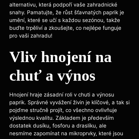
alternativu,​ která podpoří vaše zahradnické ​
snahy. ⁣Pamatujte, ⁢že růst ⁤šťavnatých paprik je​
umění, které se učí s každou sezónou, takže
⁣buďte trpěliví a zkoušejte,‌ co nejlépe funguje
⁤pro​ vaši zahradu!
Vliv hnojení‌ na
chuť a výnos
Hnojení hraje zásadní roli v chuti​ a výnosu
paprik. Správné vyvážení živin je klíčové, a tak si
pojďme⁢ stručně projít, ‍co všechno ovlivňuje
výslednou⁣ kvalitu. Základem ​je především
dostatek dusíku, fosforu a draslíku, ale ​
nesmíme zapomínat na mikroprvky, ‌které jsou