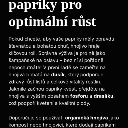
papriky pro
optimální ⁢růst
Pokud chcete, aby vaše ​papriky měly ‍opravdu
šťavnatou a bohatou⁢ chuť,‌ hnojivo hraje​
klíčovou roli. ⁤Správná výživa je pro ně jako
šampaňské ⁤na oslavu – bez ⁤ní ‍si pořádně ​
nepochutnáte! ⁣V první řadě se zaměřte na⁣
hnojiva bohatá na
dusík
, který⁣ podporuje
zdravý růst listů a ‍celkové‌ vitality rostlin.
Jakmile začnou papriky kvést,‍ přejděte ‍na
hnojiva s vyšším obsahem
fosforu
a⁢
draslíku
,
což podpoří kvetení ⁤a kvalitní plody.
Doporučuje se používat ​
organická hnojiva
jako
kompost nebo⁤ hnojovici, které dodají paprikám