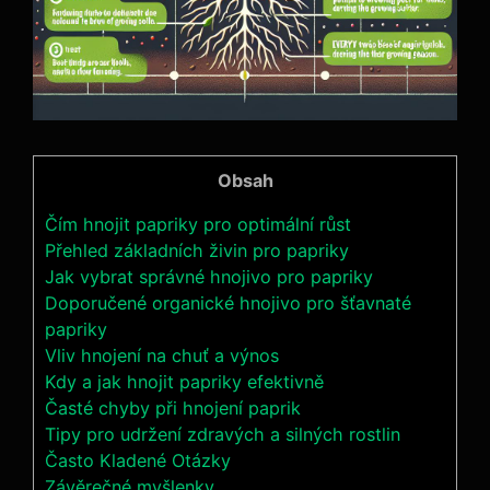
Obsah
Čím hnojit papriky pro optimální ⁢růst
Přehled základních živin ‌pro papriky
Jak vybrat správné hnojivo pro papriky
Doporučené organické hnojivo pro šťavnaté
papriky
Vliv hnojení‌ na chuť a výnos
Kdy a jak hnojit papriky efektivně
Časté chyby‍ při ‌hnojení paprik
Tipy ⁤pro udržení zdravých a⁤ silných rostlin
Často Kladené Otázky
Závěrečné myšlenky