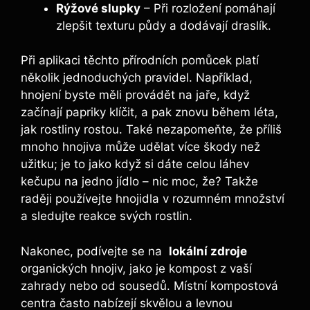
Rýžové slupky
– Při rozložení ‌pomáhají
zlepšit texturu půdy ‌a dodávají draslík.
Při ⁢aplikaci těchto přírodních pomůcek platí⁣
několik jednoduchých pravidel. Například,⁣
hnojení‍ byste‍ měli provádět na jaře, když
začínají papriky klíčit, a pak znovu ⁢během léta,
jak rostliny rostou. Také nezapomeňte, že příliš
mnoho hnojiva může udělat více škody než
užitku; je to jako když si dáte celou ‍láhev
kečupu na jedno jídlo ⁤– nic moc, že? Takže
raději používejte ⁢hnojidla​ v rozumném množství‌
a‍ sledujte reakce ⁣svých ⁢rostlin.
Nakonec, podívejte se na ⁤
lokální zdroje
organických hnojiv, jako je kompost ​z vaší
‍zahrady nebo od sousedů. Místní kompostová ​
centra často nabízejí⁤ skvělou ​a⁣ levnou