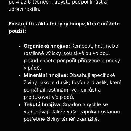
po 4 až 6 týdnech, abyste podpořili růst a
zdraví rostlin.
Existují ⁢tři⁤ základní typy hnojiv,⁢ které můžete
použít:
Organická hnojiva:
Kompost, hnůj⁢ nebo
rostlinné výlisky jsou skvělou⁣ volbou,⁢
pokud⁤ chcete podpořit přirozené procesy
⁤v půdě.
Minerální⁤ hnojiva:
Obsahují specifické
živiny, jako je dusík, fosfor a draslík, které
pomáhají rostlinám ‍rychleji růst a
produkovat víc plodů.
Tekutá hnojiva:
Snadno a rychle se
⁤vstřebávají, takže vaše papriky dostanou
potřebné ‌živiny⁤ téměř okamžitě.