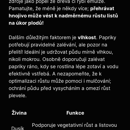
zdroje ​jako popel ze⁤ dřeva⁣ či rybí emulze.
Pamatujte, že ​méně je ‌někdy více;⁢
přehrávat
hnojivo může vést ⁤k nadměrnému růstu⁢ listů
na úkor plodů!
Dalším důležitým​ faktorem je
vlhkost
. Papriky
potřebují pravidelné​ zalévání, ‍ale pozor na
přelití!‌ Ideální je‌ udržovat půdu⁤ mírně ⁤vlhkou,‍
nikoli mokrou. Osobně doporučuji ‌zalévat
papriky ráno,‍ kdy se rostlina lépe⁤ zotaví a vodu
‌efektivně vstřebá. A‌ nezapomeňte, že k
optimalizaci růstu ⁢může pomoci i mulčování;
ochrání půdu ⁤před vysycháním a omezí růst
plevele.
Živina
Funkce
Podporuje‌ vegetativní růst ​a listovou
Dusík