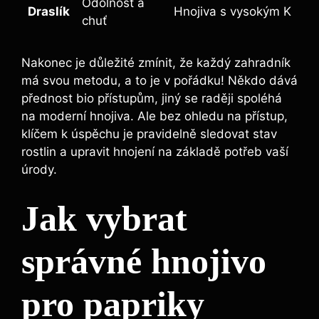
Odolnost a
Draslík
Hnojiva s vysokým‌ K
chuť
Nakonec je důležité zmínit, že každý zahradník
má svou metodu, a to je v pořádku! Někdo dává
přednost‌ bio přístupům, jiný⁢ se raději ⁣spoléhá⁣
na moderní‌ hnojiva. Ale bez ohledu na ⁢přístup,
klíčem k úspěchu ⁤je pravidelně sledovat⁢ stav
rostlin​ a upravit hnojení ⁣na základě potřeb vaší
úrody.
Jak vybrat
správné hnojivo
pro papriky