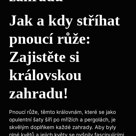
Jak a kdy stříhat⁤
pnoucí růže:
Zajistěte si
královskou
zahradu!
Pnoucí růže, těmto královnám, které⁣ se jako
opulentní‍ šaty šíří po mřížích a pergolách,‍ je
skvělým doplňkem každé ​zahrady. Aby⁢ byly
plné květů a ​jejich květy se pyšnily⁢ fascinujícími