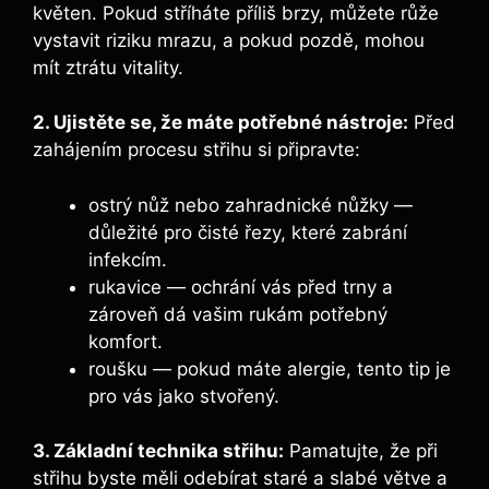
květen. Pokud⁢ stříháte příliš brzy, ‍můžete růže
vystavit riziku mrazu, a pokud pozdě, mohou
mít ztrátu vitality.
2. Ujistěte se, že máte potřebné nástroje:
Před
zahájením procesu střihu si ⁢připravte:
ostrý nůž ‍nebo zahradnické nůžky —
důležité pro čisté⁣ řezy, které zabrání
infekcím.
rukavice ⁢— ochrání vás před trny a
zároveň ⁣dá vašim rukám potřebný
komfort.
roušku ‌—‍ pokud máte⁤ alergie, tento tip je
pro vás jako stvořený.
3. Základní⁣ technika střihu:
Pamatujte, že při
střihu byste měli odebírat staré ‍a slabé ‌větve⁣ a