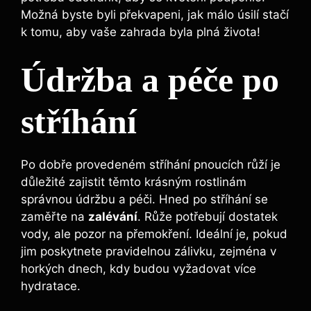
Možná byste byli překvapeni, jak málo ‌úsilí ⁣stačí
‌k tomu,‌ aby vaše zahrada byla plná života!
Údržba a⁣ péče po
stříhání
Po dobře provedeném ‌stříhání pnoucích⁣ růží je
důležité zajistit​ těmto krásným rostlinám​
správnou údržbu a péči. Hned ⁤po stříhání se
zaměřte na
zalévání
. Růže⁢ potřebují⁢ dostatek
vody, ale⁢ pozor na‌ přemokření. Ideální je, pokud
⁤jim poskytnete pravidelnou zálivku, zejména v
horkých dnech, kdy⁣ budou vyžadovat více
hydratace.