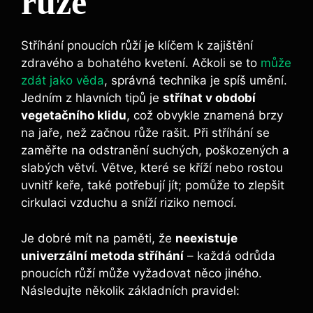
‌růže
Stříhání​ pnoucích ⁤růží je klíčem k zajištění
zdravého a bohatého kvetení. Ačkoli⁣ se to
může
zdát jako věda
, ​správná technika ⁢je spíš umění.
Jedním z hlavních‌ tipů ⁣je
stříhat ‌v období
vegetačního⁣ klidu
, ​což obvykle znamená brzy
na jaře, než začnou růže rašit. Při stříhání se
⁤zaměřte na odstranění‍ suchých, poškozených a‍
slabých ⁣větví. ‌Větve, ⁢které se ⁣kříží nebo rostou
uvnitř keře, také potřebují jít;‌ pomůže to zlepšit
‍cirkulaci vzduchu a sníží riziko ⁣nemocí.
Je dobré mít na paměti, že
neexistuje
univerzální metoda stříhání
– každá odrůda‍
pnoucích růží může⁤ vyžadovat ⁣něco⁤ jiného.
Následujte několik základních ​pravidel: