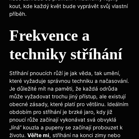
kout, kde každý květ bude vyprávět ‌svůj ​vlastní
příběh.
Frekvence a‌
techniky stříhání
Stříhání pnoucích růží je⁢ jak věda, tak umění,⁣
které vyžaduje správnou ⁤techniku‌ a načasování.
⁤Je důležité mít na⁢ paměti, že každá odrůda
může‌ vyžadovat ⁤trochu ⁢jiný přístup,​ ale existují
obecné⁢ zásady, ⁣které platí ⁢pro většinu. Ideálním
obdobím pro stříhání je brzké jaro, kdy již⁤
pnoucí‌ růže začínají​ vykonávat ​svá obvyklá
„líná“ kouzla a pupeny se začínají probouzet k
životu.
Věřte mi
, stříhání na konci zimy nebo​