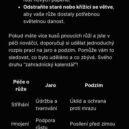
Odstraňte ‌staré nebo křížící se větve
,
aby vaše růže dostaly potřebnou
světelnou danost.
Pokud ⁤máte​ více ‌kusů pnoucích růží a jste v
⁤péči⁢ nováčci, doporučuji si ⁤udělat⁢ jednoduchý
rozpis prací na ​jaro ⁣a podzim. Pomůže vám to
sledovat, co bylo uděláno a co zbývá. Svého
druhu “zahradnický kalendář”!
Péče o
Jaro
Podzim
růže
Údržba a
Úklid a ochrana
Stříhání
‌tvarování
proti mrazu
Podpora
Hnojení
Posílení před zimou
růstu