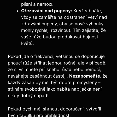
plísní⁤ a nemocí.
Ořezávání nad pupeny:
Když stříháte,
vždy se zaměřte na odstranění větví nad
zdravými pupeny, aby se nové výhonky
⁢mohly rychleji rozvinout. ‍Tím zajistíte, ⁢že
vaše růže budou produkovat hojnost
květů.
Pokud jde⁢ o frekvenci, většinou se‍ doporučuje⁣
pnoucí růže⁣ stříhat jednou ročně, ale ​v případě,
⁢že si všimnete přílišného růstu⁣ nebo nemocí,
neváhejte zasáhnout častěji.
Nezapomeňte
, že
každý zásah‍ by měl být dobře⁢ promyšlený ‍–
‍stříhání svobodně jako nabitá nabíječka není⁣
nikdy dobrý nápad!
Pokud bych ‌měl‌ shrnout doporučení, ​vytvořil‍
bych tabulku ​pro přehlednost: