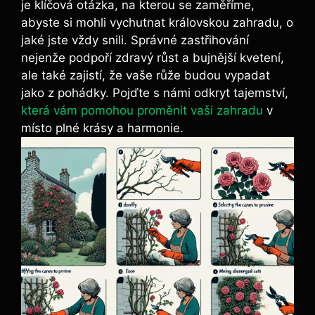
je klíčová otázka, na kterou se zaměříme,
abyste ​si⁣ mohli vychutnat královskou zahradu, o
jaké ⁤jste vždy ⁤snili. Správné ⁤zastřihování
‌nejenže podpoří zdravý‍ růst a bujnější kvetení,⁣
ale také zajistí, že vaše‌ růže budou vypadat
jako⁣ z⁢ pohádky. Pojďte s námi ⁤odkryt ‍tajemství,
která vám pomohou ‍proměnit vaši zahradu
v
⁢místo plné krásy a harmonie.