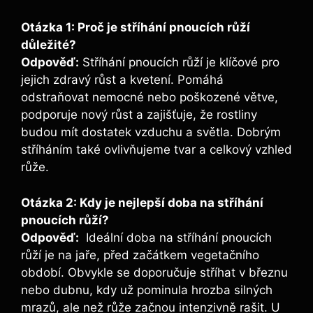
Otázka 1: Proč je stříhání pnoucích růží
‌důležité?
Odpověď:
Stříhání pnoucích růží je ⁣klíčové pro
jejich zdravý růst ‌a kvetení. Pomáhá
odstraňovat nemocné‍ nebo poškozené větve,
podporuje nový‍ růst a zajišťuje, ‌že rostliny
budou mít dostatek vzduchu a světla.⁢ Dobrým
stříháním také ovlivňujeme tvar a celkový vzhled
růže.
Otázka ‌2: Kdy je nejlepší‌ doba‍ na ⁤stříhání
pnoucích růží?
Odpověď:
‌ Ideální⁤ doba ‌na stříhání​ pnoucích
růží ‌je ‍na jaře, před začátkem vegetačního
období. ‌Obvykle ⁢se doporučuje stříhat v ‌březnu
nebo‌ dubnu, kdy už pominula hrozba ⁤silných
mrazů, ale než růže začnou intenzivně rašit.‌ U