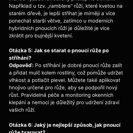
Například u tzv. „ramblere“ růží, které kvetou na
⁢starém dřevě, je lepší stříhat je ​mírněji​ a více⁢
ponechat starší větve, zatímco u moderních ​
hybridních​ pnoucích​ růží‌ je důležité je⁣ více
zkrátit pro bujnější ⁢kvetení.
Otázka 5: Jak ​se starat o pnoucí růže po
stříhání?
Odpověď:
​Po⁤ stříhání je dobré pnoucí růže‍ zalít
a přidat ‍mulč ‌kolem​ rostliny, ​což pomůže udržet​
vlhkost a potlačit plevel. Můžete ⁣také aplikovat
hnojivo určené⁤ pro růže, ⁤aby se podpořil nový
růst. Pravidelná‌ péče a monitoring okenních
klepání a nemocí je důležitý pro udržení zdraví
vašich ⁢růží.
Otázka 6: ⁣Jaký je nejlepší způsob, jak pnoucí
růže tvarovat?