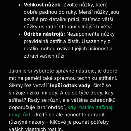
Velikost nůžek:
Zvolte nůžky, které⁣
dobře padnou do ruky.​ Menší nůžky jsou
skvělé ⁤pro detailní práci, zatímco‌ větší
nůžky usnadní‍ střihání silnějších‌ větví.
Údržba nástrojů:
Nezapomeňte nůžky
pravidelně ‌ostřit ⁤a ⁣čistit. Usazeniny‌ z
rostlin mohou ovlivnit jejich účinnost a⁤
zdraví vašich⁤ růží.
Jakmile si vyberete⁤ správné nástroje, ⁢je ‌dobré
mít na paměti také správnou techniku stříhání.
Šikmý​ řez vytváří
lepší odtok vody
, ⁣čímž se
snižuje riziko‌ hniloby.⁤ A co se týče doby, ⁣kdy​
stříhat? Rady⁤ se ⁤různí, ale většina⁤ zahradníků‌
doporučuje jarní období,
kdy rostliny začínají
nový růst
. Určitě se ale nenechte odradit⁢
různými názory⁣ –‍ klíčové je⁢ poznat potřeby
⁢vašich vlastních rostlin.