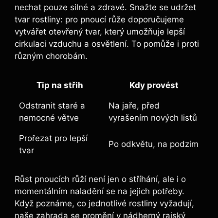
nechat pouze silné a zdravé. ​Snažte se‍ udržet
tvar rostliny: pro pnoucí růže doporučujeme ​
vytvářet otevřený⁢ tvar, který umožňuje lepší⁤
cirkulaci vzduchu‍ a osvětlení. To pomůže⁤ i proti
různým chorobám.
Tip na střih
Kdy provést
Odstranit staré⁢ a
Na jaře, před
nemocné větve
vyrašením nových ⁢listů
Prořezat ‍pro lepší‍
Po odkvětu, na podzim
tvar
Růst pnoucích růží není jen o⁣ stříhání, ale i ⁣o
momentálním naladění se na jejich potřeby.
Když ⁤poznáme, co jednotlivé rostliny vyžadují,
‍naše zahrada se promění v nádherný rajský