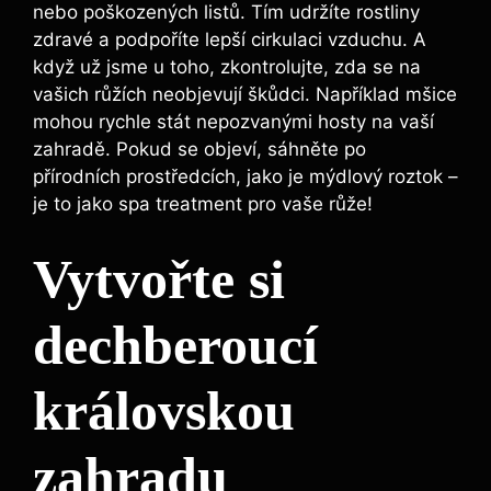
nebo poškozených listů. Tím⁣ udržíte ‍rostliny
zdravé a podpoříte lepší cirkulaci⁤ vzduchu. A‍
když už⁣ jsme ⁣u toho, zkontrolujte, zda se‍ na‍
vašich ⁢růžích neobjevují škůdci. ‌Například mšice
mohou⁢ rychle stát nepozvanými hosty na vaší
zahradě. Pokud se objeví, sáhněte po
přírodních prostředcích, jako je mýdlový roztok –
je to jako spa treatment pro vaše růže!
Vytvořte si
dechberoucí
⁤královskou
zahradu