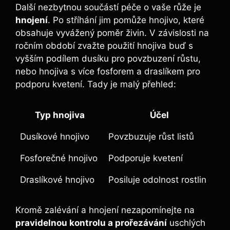
Další⁤ nezbytnou ‍součástí péče o vaše růže ‍je
hnojení
. Po stříhání ⁤jim pomůže hnojivo, které‍
obsahuje vyvážený poměr živin. V závislosti na
ročním období⁢ zvažte použití hnojiva buď s
vyšším podílem dusíku pro povzbuzení růstu,
nebo hnojiva s⁢ více fosforem a ‌draslíkem pro
⁤podporu kvetení.⁢ Tady je malý přehled:
Typ hnojiva
Účel
Dusíkové hnojivo
Povzbuzuje růst ‌listů
Fosforečné⁢ hnojivo
Podporuje‍ kvetení
Draslíkové⁣ hnojivo
Posiluje odolnost rostlin
Kromě⁢ zalévání a hnojení nezapomínejte na
pravidelnou kontrolu a prořezávání
uschlých