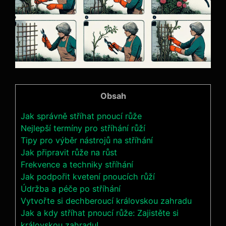
Obsah
Jak správně stříhat ​pnoucí ‌růže
Nejlepší termíny pro stříhání růží
Tipy pro výběr ‍nástrojů na stříhání
Jak připravit růže na růst
Frekvence a‌ techniky stříhání
Jak podpořit kvetení pnoucích růží
Údržba a⁣ péče po stříhání
Vytvořte si dechberoucí ⁤královskou zahradu
Jak a kdy stříhat⁤ pnoucí růže: Zajistěte si
královskou zahradu!