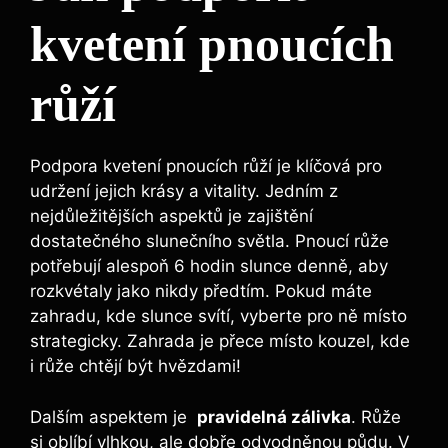
kvetení pnoucích
růží
Podpora kvetení pnoucích růží‌ je ⁤klíčová pro
udržení jejich krásy a⁣ vitality. Jedním z
nejdůležitějších aspektů je zajištění
dostatečného​ slunečního světla. Pnoucí růže
potřebují alespoň 6 hodin‍ slunce denně, aby
rozkvétaly​ jako nikdy předtím. Pokud máte
zahradu, kde slunce svítí, vyberte pro ně místo
‍strategicky. Zahrada je přece ⁣místo kouzel, ‌kde
i růže chtějí být hvězdami!
Dalším aspektem je ​
pravidelná ​zálivka
. Růže
si ​oblíbí vlhkou, ale dobře ​odvodněnou půdu. V