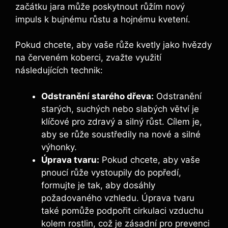
začátku jara může poskytnout růžím nový
⁤impuls k bujnému růstu a hojnému kvetení.
Pokud chcete, aby vaše‍ růže kvetly jako hvězdy
na‍ červeném koberci, zvažte využití
‌následujících technik:
Odstranění starého dřeva:
Odstranění
starých, suchých nebo‌ slabých větví je
klíčové⁣ pro zdravý a ‌silný růst. Cílem je,
aby se růže soustředily na nové a ‌silné
výhonky.
Úprava ​tvaru:
Pokud chcete, aby vaše
pnoucí růže ​vystoupily do popředí,
formujte je tak, aby dosáhly
požadovaného ​vzhledu. Úprava tvaru
také pomůže podpořit‍ cirkulaci vzduchu
‍kolem rostlin, což je zásadní pro prevenci