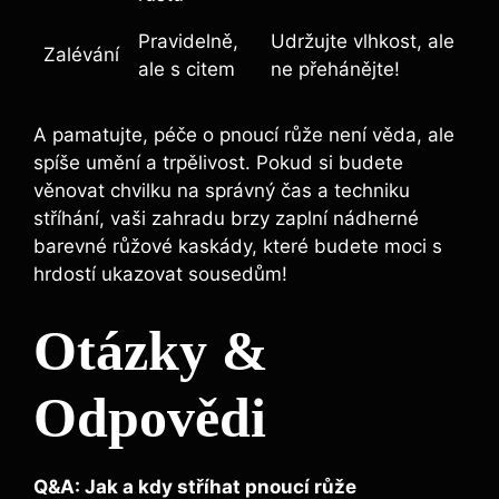
Pravidelně,
Udržujte vlhkost, ale
Zalévání
ale s citem
ne přehánějte!
A pamatujte, péče o pnoucí​ růže není věda, ale⁢
spíše umění a trpělivost. Pokud si budete⁤
věnovat ⁢chvilku na ⁣správný čas a techniku
stříhání, vaši zahradu brzy zaplní nádherné
⁢barevné růžové kaskády, které budete moci s⁤
hrdostí ukazovat sousedům!
Otázky &
Odpovědi
Q&A: Jak a kdy stříhat pnoucí růže