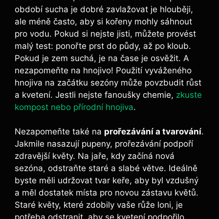
období sucha je dobré⁢ zavlažovat je hlouběji,
ale méně​ často, aby​ si kořeny mohly sáhnout
⁣pro vodu. Pokud‌ si nejste jisti, můžete provést
malý test: ‌ponořte prst ‍do půdy, až po kloub. ​
Pokud‍ je zem suchá, je na čase je osvěžit. ⁤A
nezapomeňte na hnojivo! Použití vyváženého
hnojiva na začátku sezóny může povzbudit růst
⁣a ⁢kvetení. Jestli nejste‍ fanoušky chemie,
zkuste
kompost nebo přírodní hnojiva
.
Nezapomeňte ⁣také na
prořezávání a ​tvarování
.
Jakmile nasazují pupeny, prořezávání podpoří
zdravější květy. Na jaře,⁤ kdy začíná nová
sezóna, odstraňte staré ‌a slabé větve. Ideálně⁣
byste ​měli udržovat⁢ tvar ⁤keře, aby byl vzdušný
⁢a měl dostatek místa ⁢pro ⁣novou zástavu květů.
Staré květy, ‌které zdobily vaše růže ​loni, je
potřeba odstranit, aby‍ se​ kvetení podpořilo.