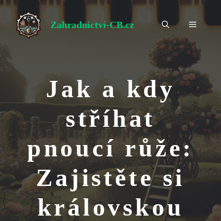
Přeskočit
na
Zahradnictví-CB.cz
Menu
obsah
Jak a kdy
stříhat
pnoucí růže:
Zajistěte si
královskou