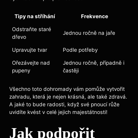
Tipy na ⁢stříhání
Frekvence
Odstraňte ⁢staré
Jednou ročně na jaře
dřevo
Upravujte tvar
Podle potřeby
Ořezávejte nad
Jednou ročně, případně ⁢i
pupeny
⁢častěji
Všechno toto dohromady vám pomůže vytvořit
⁤zahradu, která je ‌nejen‍ krásná, ale také zdravá.
⁤A jaké to bude radosti, když své pnoucí růže
uvidíte⁢ kvést ⁣v celé​ jejich majestátnosti!
Jak podpořit