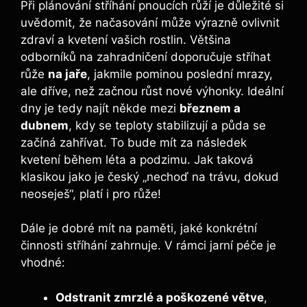
Při plánování stříhání ⁢pnoucích růží je důležité si
uvědomit, ⁤že⁣ načasování může výrazně ovlivnit⁤
zdraví a kvetení vašich rostlin. Většina
odborníků na ‍zahradničení doporučuje stříhat
růže
na jaře
, jakmile pominou‌ poslední mrazy,
ale dříve, než začnou růst nové ​výhonky. ⁣Ideální
​dny je tedy ⁣najít někde mezi
březnem a
dubnem
, kdy se teploty ​stabilizují a půda se
začíná zahřívat. To bude mít za následek
kvetení‌ během léta a podzimu. Jak taková
klasikou jako je český „nechoď ‍na trávu, dokud
neoseješ“, platí i pro růže!
Dále je dobré mít ⁤na paměti, ‌jaké konkrétní
činnosti stříhání zahrnuje. V rámci⁤ jarní péče je
vhodné:
Odstranit zmrzlé a poškozené ⁤větve
,