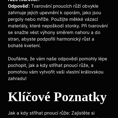
Odpověď:
⁢Tvarování pnoucích růží ​obvykle
zahrnuje jejich upevnění k oporám, ‍jako jsou
pergoly nebo mříže. Použijte měkké vázací
materiály, které nepoškodí ​stonky. Při tvarování
se snažte vést ⁢výhony směrem nahoru a⁢ do
stran, abyste ⁤podpořili harmonický​ růst a
bohaté kvetení.
Doufáme, že vám naše odpovědi​ pomohly lépe
pochopit, jak a kdy stříhat pnoucí růže, a
pomohou‍ vám vytvořit vaši vlastní královskou
⁤zahradu! ⁣
Klíčové ⁤Poznatky
Jak a kdy stříhat pnoucí růže: Zajistěte ‍si