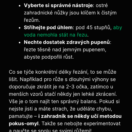
Vyberte‍ si správné nástroje
: ostré
zahradnické nůžky⁣ jsou klíčem k čistým
řezům.
Stříhejte‌ pod ‌úhlem
: pod 45 ⁤stupňů,
aby
voda nemohla stát na řezu
.
Nechte dostatek zdravých pupenů
:
řezte těsně nad jemným pupenem,
abyste podpořili růst.
Co se týče konkrétní délky řezání, to se může
lišit. Například⁣ pro růže s dlouhými výhony ​se⁤
doporučuje ‍zkrátit ⁣je na 2-3 očka, ⁣zatímco u
⁤menších ⁢vzorů⁤ stačí někdy jen lehké zkrácení.
Vše je o tom najít ten správný​ balans. ‌Pokud si
nejste jisti a​ máte strach, že uděláte chybu,
pamatujte ‌–
i⁤ zahradník ‍se někdy‌ učí metodou
pokus-omyl
. Takže se nebojte experimentovat
a naučte se spolu se svými růžemi!