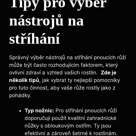
Tipy pro výběr
‍nástrojů na
stříhání
Správný výběr nástrojů na stříhání pnoucích ‌růží
může být často⁢ rozhodujícím faktorem, který
ovlivní ​zdraví a vzhled vašich rostlin. ⁤
Zde ⁤je
několik ‍tipů
, jak vybrat ty ⁣nejlepší pomocníky
⁢pro ​tuto činnost, aby vaše růže rostly jako‍ z
pohádky.
Typ ‍nožnic:
Pro střihání pnoucích růží‌
doporučuji použít kvalitní zahradnické‌
nůžky s obloukovým⁢ ostřím. Ty jsou
efektivní a zároveň šetrné k rostlinám.