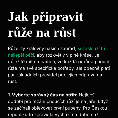
Jak připravit
růže na růst
Růže, ty‍ královny‍ našich zahrad,
si⁢ zaslouží ⁤tu
nejlepší péči
, aby rozkvětly v plné⁤ kráse.‌ Je⁣
důležité mít na paměti, že každá odrůda⁣ pnoucí ​
růže má své⁢ specifické potřeby,⁣ ale obecně platí
pár základních pravidel pro jejich přípravu na
rust.
1. Vyberte správný čas na střih:
Nejlepší
období⁢ pro‍ řezání pnoucích růží je na jaře,⁤ když‍
se začínají objevovat ​první pupeny. Pro Českou
republiku ⁣to⁤ zpravidla ⁤vychází na⁢ duben až