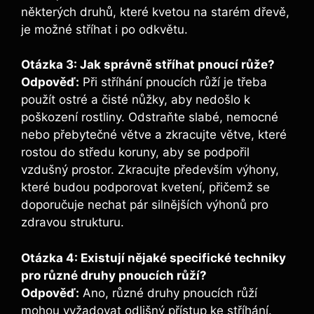
některých ‌druhů, ⁢které kvetou na starém dřevě,
je možné stříhat⁢ i po odkvětu.
Otázka 3: Jak správně ‌stříhat pnoucí růže?
Odpověď:
Při⁢ stříhání pnoucích růží je⁣ třeba
použít ostré ‌a‌ čisté‍ nůžky, aby​ nedošlo k ​
poškození rostliny. Odstraňte slabé, nemocné
nebo přebytečné větve ‍a zkracujte větve, které
rostou do středu ‍koruny, aby se podpořil
vzdušný prostor.⁣ Zkracujte především⁢ výhony,⁤
které budou podporovat kvetení, přičemž se
doporučuje nechat pár silnějších výhonů ⁤pro
zdravou strukturu.
Otázka 4:⁣ Existují ⁤nějaké ‌specifické techniky
pro různé druhy pnoucích růží?
Odpověď:
Ano, různé‌ druhy pnoucích růží
mohou vyžadovat odlišný přístup ke stříhání.