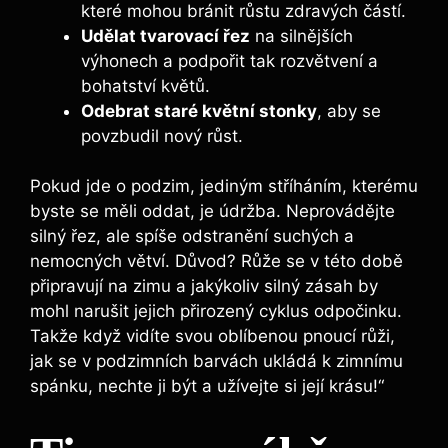
které ​mohou bránit růstu⁢ zdravých částí.
Udělat tvarovací řez
na silnějších⁣
výhonech⁤ a podpořit tak rozvětvení a
bohatství květů.
Odebrat staré květní stonky
, aby ‍se
povzbudil‌ nový růst.
Pokud⁢ jde o podzim, jediným stříháním, kterému
byste se měli oddat, je‌ údržba. Neprovádějte
silný řez, ale ‌spíše odstranění suchých a
nemocných​ větví. Důvod? Růže se v této době⁣
připravují na ⁤zimu⁢ a jakýkoliv silný zásah by ​
mohl narušit jejich přirozený cyklus odpočinku.
Takže když vidíte svou oblíbenou pnoucí růži,
‍jak ⁣se v podzimních barvách ukládá ​k zimnímu
spánku, nechte ji být a ​užívejte si⁢ její krásu!“