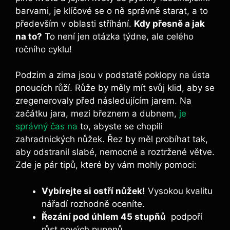
barvami, je ‌klíčové se o ně správně‌ starat, a to⁣
především v oblasti stříhání.
Kdy přesně a jak
na to?
To⁢ není jen otázka týdne, ale celého
ročního cyklu!
Podzim a zima jsou v podstatě poklopy na ústa
pnoucích růží. Růže ⁣by měly mít svůj ⁢klid, aby se⁣
zregenerovaly před následujícím‍ jarem. ⁤Na ​
začátku jara, ​mezi⁢ březnem​ a dubnem,
je
správný čas na
⁣ to, abyste se chopili
zahradnických ⁤nůžek.‌ Řez by měl‍ probíhat​ tak,
aby odstranil slabé, ⁣nemocné a ‌roztržené větve.
Zde je pár‍ tipů,⁤ které by vám mohly pomoci:
Vybírejte ‌si ostří nůžek!
Vysokou ‍kvalitu⁢
nářadí rozhodně ⁤oceníte.
Řezání pod‌ úhlem ​45 stupňů
⁣ podpoří
růst nových pupenů.