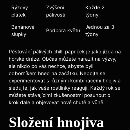
Rýžový⁢
Zvýšení
Každé 2
plátek
pálivosti
týdny
Banánové
Jednou za 3 ​
Podpora ‌květu
slupky
týdny
Pěstování pálivých chilli⁤ papriček je jako jízda na
horské dráze. Občas můžete narazit na výzvy,
ale nikdo po ‌vás nechce, abyste byli
odborníkem hned na začátku. Nebojte se
experimentovat s‌ různými kombinacemi​ hnojiv a
sledujte, jak⁤ vaše rostlinky reagují. Každý rok ⁢se
můžete stávajícími‌ zkušenostmi posunout ⁣o
krok dále ‍a⁤ objevovat ⁤nové chutě a ​vůně.
Složení hnojiva ​