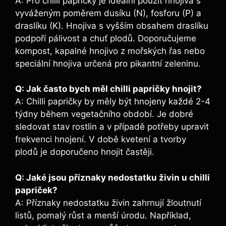
A: Pro chilli papričky‌ je ideální‌ použít​ hnojiva ⁣s
⁣vyváženým poměrem dusíku‌ (N), fosforu​ (P) ⁣a
draslíku (K). ‌Hnojiva s vyšším ​obsahem draslíku
podpoří pálivost a chuť plodů. Doporučujeme⁤
kompost,‌ kapalné hnojivo z ⁤mořských řas nebo​
speciální hnojiva určená pro pikantní zeleninu.
Q: Jak často bych měl chilli papričky hnojit?
A: Chilli papričky by měly​ být ​hnojeny každé ‌2-4⁤
týdny během vegetačního období. Je dobré
sledovat ‍stav rostlin a ⁢v případě potřeby upravit⁣
frekvenci hnojení. V době kvetení a tvorby
plodů ‌je doporučeno ⁤hnojit častěji.
Q: Jaké jsou příznaky nedostatku živin u ‌chilli
papriček?
A: Příznaky nedostatku živin zahrnují žloutnutí‌
listů, pomalý růst‍ a menší úrodu. Například,