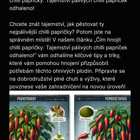
chilli papričky: Tajemství pálivých chilli papriček
odhaleno!
Chcete znát tajemství, ⁣jak pěstovat ty
nejpálivější chilli papričky? Potom jste na
správném místě! V našem ​článku „Čím hnojit
chilli​ papričky: Tajemství pálivých chilli papriček
odhaleno!“ vám‌ odhalíme ⁣klíčové tipy a ‍triky,​
které vám pomohou hnojení⁢ přizpůsobit
potřebám​ těchto ohnivých‍ plodin. Připravte se
‍na ​dobrodružství plné​ chuti⁢ a výživy, které
povznese vaše zahradničení na novou úroveň!