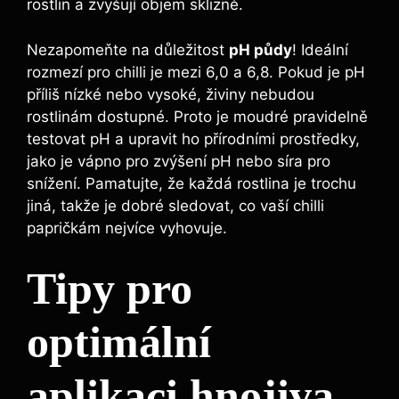
rostlin ​a zvyšují⁣ objem sklizně.
Nezapomeňte na důležitost
pH půdy
! Ideální
rozmezí ⁤pro chilli‌ je mezi 6,0 a 6,8. Pokud je pH
příliš nízké​ nebo vysoké, živiny nebudou
rostlinám dostupné. Proto je moudré pravidelně
testovat pH ‌a upravit ho přírodními⁣ prostředky,
jako ⁤je ⁢vápno pro zvýšení pH ⁤nebo síra pro
snížení. Pamatujte, že každá rostlina⁤ je trochu
jiná, ‌takže je dobré sledovat, co ⁢vaší chilli​
papričkám nejvíce vyhovuje.
Tipy pro
optimální
aplikaci‌ hnojiva