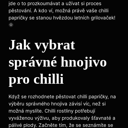
jde o to prozkoumávat ⁢a užívat si proces
pěstování. A kdo ​ví, možná právě vaše chilli
papričky se ‌stanou hvězdou ⁣letních grilovaček!
🌞
Jak vybrat
správné hnojivo
pro chilli
Když se‍ rozhodnete‌ pěstovat chilli papričky, na‌
výběru správného hnojiva závisí víc, než si
⁤možná ⁢myslíte.‌ Chilli rostliny potřebují
‍vyváženou výživu, aby produkovaly šťavnaté a
⁢pálivé plody. Začněte tím, že se seznámíte se