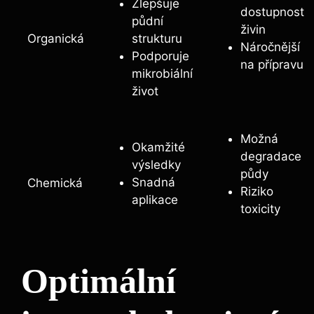
Zlepšuje⁤
dostupnost‌
půdní
živin
Organická
strukturu
Náročnější
Podporuje
na přípravu
mikrobiální
život
Možná
Okamžité
degradace
výsledky
půdy
Snadná
Chemická
Riziko
aplikace
toxicity
Optimální