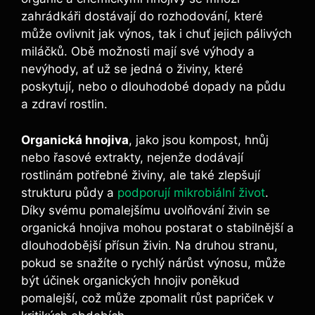
zahrádkáři dostávají⁣ do rozhodování, ‍které
může ovlivnit⁣ jak výnos, tak i chuť⁢ jejich pálivých
miláčků.‌ Obě možnosti mají své výhody a ​
nevýhody, ať už se ⁤jedná o ⁢živiny, které
‍poskytují, nebo o dlouhodobé dopady na půdu
a zdraví rostlin.
Organická hnojiva
, jako jsou ​kompost, hnůj
nebo ‌řasové extrakty, ‍nejenže dodávají
⁤rostlinám potřebné živiny, ale také zlepšují
⁢strukturu půdy a
podporují mikrobiální život
.
Díky svému pomalejšímu uvolňování živin se
organická hnojiva⁢ mohou postarat o stabilnější a
dlouhodobější přísun⁤ živin.⁢ Na ‌druhou stranu,
‍pokud se snažíte o rychlý nárůst ‍výnosu, může
být účinek organických hnojiv poněkud
pomalejší, což ‍může zpomalit ‌růst papriček v