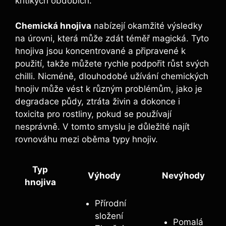
kritikých ⁤obdobích.
Chemická hnojiva
nabízejí okamžité výsledky
na úrovni, ⁣která může zdát téměř‌ magická. Tyto
hnojiva jsou koncentrované a připravené k
použití, takže můžete rychle podpořit růst svých
chilli. Nicméně, dlouhodobé užívání chemických
hnojiv může vést⁢ k různým problémům,⁤ jako je
‍degradace půdy, ztráta živin a dokonce i
toxicita‌ pro rostliny, pokud⁣ se používají
nesprávně. V tomto ⁣smyslu ​je důležité​ najít
rovnováhu mezi oběma typy hnojiv.
Typ
Výhody
Nevýhody
hnojiva
Přírodní
složení
Pomalá