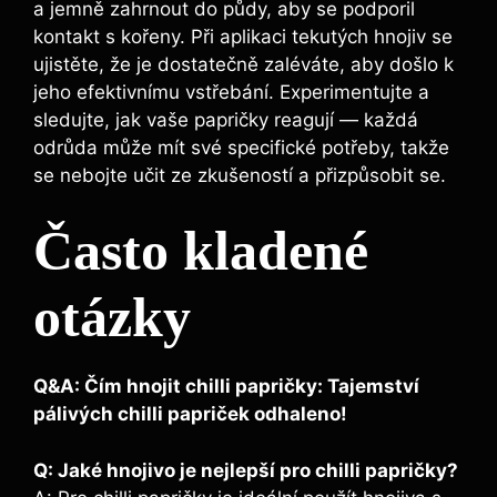
a jemně zahrnout do půdy, aby se‌ podporil
‍kontakt‌ s kořeny. Při aplikaci⁢ tekutých hnojiv se
ujistěte, že je⁤ dostatečně ⁢zaléváte, ‍aby došlo k
jeho⁤ efektivnímu vstřebání. ‍Experimentujte a
sledujte, jak vaše papričky reagují⁢ — každá
odrůda může mít své ⁣specifické potřeby, takže
se nebojte učit ze zkušeností a přizpůsobit se.
Často‍ kladené
otázky
Q&A: Čím hnojit chilli papričky: Tajemství
pálivých ‍chilli papriček odhaleno!
Q:​ Jaké hnojivo je ⁤nejlepší pro chilli⁤ papričky?