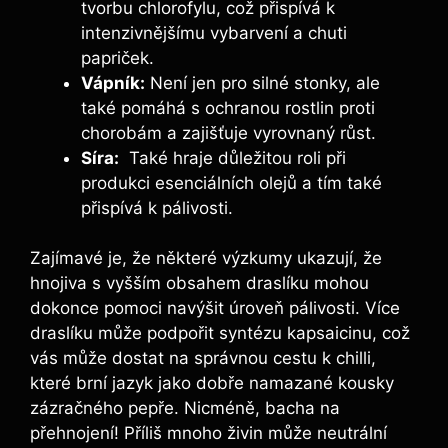
tvorbu chlorofylu, což přispívá k
⁢intenzivnějšímu‌ vybarvení a⁣ chuti
papriček.
Vápník:
Není jen pro ⁤silné stonky, ale
také pomáhá s ochranou rostlin proti⁤
chorobám⁣ a zajišťuje ‌vyrovnaný růst.
Síra:
⁣ Také hraje důležitou roli ‌při
produkci esenciálních olejů⁢ a tím také
přispívá k pálivosti.
Zajímavé je, ‌že některé⁤ výzkumy ukazují, že
‍hnojiva​ s vyšším ⁤obsahem draslíku⁢ mohou
dokonce pomoci navýšit úroveň pálivosti. Více
draslíku může podpořit syntézu kapsaicinu, což
vás může dostat na ⁣správnou ⁤cestu k chilli,
které brní ​jazyk jako dobře namazané kousky
zázračného pepře. Nicméně, bacha na
přehnojení! ‌Příliš mnoho živin může neutrální