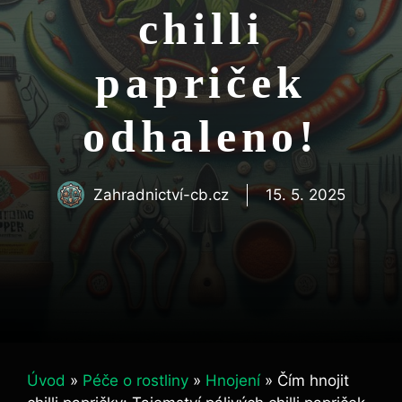
chilli
papriček
odhaleno!
Zahradnictví-cb.cz
15. 5. 2025
Úvod
»
Péče o rostliny
»
Hnojení
»
Čím hnojit