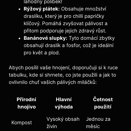
lahodný polibek!
Rýžový plátek:
Obsahuje množství
draslíku,⁤ který ⁤je ⁣pro chilli papričky
klíčový. Pomáhá zvyšovat‌ pálivost‌ a
přitom podporuje jejich zdravý ‌růst.
Banánové‌ slupky:
⁤Tyto domácí zbytky
obsahují⁢ draslík a ‍fosfor, což⁤ je ‌ideální
pro ​květ a plod.
Abych posílil vaše ⁣hnojení, ⁤doporučuji si k ⁣ruce
tabulku, kde si​ shrnete, co jste ⁤použili a jak to⁢
ovlivnilo chuť vašich‌ pálivých⁣ miláčků:
Přírodní
Hlavní
Četnost
hnojivo
výhoda
použití
Vysoký obsah
Jednou za
Kompost
‌živin
měsíc