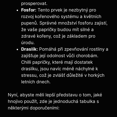
prosperovat.
Fosfor:
Tento prvek je⁤ nezbytný pro
rozvoj kořenového systému a ​květních⁢
pupenů.⁢ Správné množství ⁤fosforu zajistí,
že vaše papričky budou mít ⁢silné⁢ a
zdravé kořeny, což je ⁣základem pro⁤
úrodu.
Draslík:
Pomáhá⁢ při zpevňování rostliny a
zajišťuje její​ odolnost vůči chorobám.
Chilli papričky, ⁣které ⁣mají ‌dostatek
draslíku,‍ jsou ‍navíc méně náchylné k‌
stressu,‍ což je zvlášť důležité v horkých
letních dnech.
Nyní,⁣ abyste⁤ měli lepší‌ představu o tom,​ jaké
hnojivo použít, zde je ‌jednoduchá tabulka s
některými doporučeními: