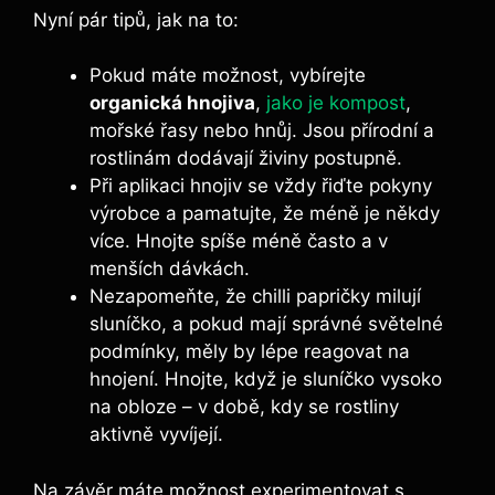
Nyní pár tipů, jak na to:
Pokud máte možnost,‍ vybírejte
organická hnojiva
,
jako ⁤je kompost
,
mořské řasy nebo hnůj. Jsou přírodní a
‍rostlinám dodávají⁤ živiny postupně.
Při​ aplikaci hnojiv se vždy řiďte pokyny
‌výrobce a pamatujte, že méně je někdy
více. Hnojte spíše méně často a v
menších dávkách.
Nezapomeňte, že‌ chilli⁣ papričky ‍milují
sluníčko, a pokud mají správné světelné
podmínky, měly by lépe reagovat na​
hnojení. Hnojte, když je sluníčko vysoko
na obloze‍ – v době, kdy se rostliny
‌aktivně ⁤vyvíjejí.
Na závěr máte možnost experimentovat​ s