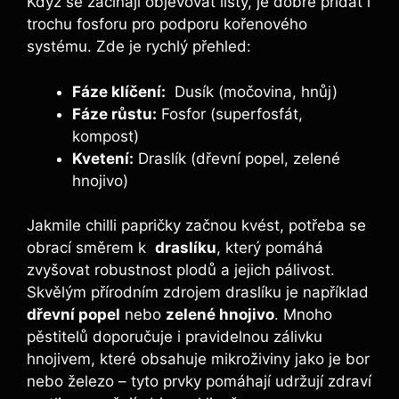
Když se začínají⁣ objevovat listy, je dobré přidat i
trochu fosforu pro podporu kořenového
systému.⁤ Zde ​je rychlý přehled:
Fáze klíčení:
‍ Dusík ⁢(močovina, hnůj)
Fáze růstu:
Fosfor‍ (superfosfát, ​
kompost)
Kvetení:
Draslík (dřevní ⁣popel, ⁢zelené
hnojivo)
Jakmile chilli papričky začnou⁣ kvést, potřeba se‍
obrací směrem k ⁤
draslíku
, který pomáhá
zvyšovat robustnost plodů ⁤a jejich pálivost.
‌Skvělým přírodním zdrojem draslíku je ‌například
dřevní​ popel
nebo⁤
zelené hnojivo
. Mnoho⁣
pěstitelů doporučuje i pravidelnou zálivku
hnojivem, které obsahuje mikroživiny‍ jako ⁢je bor
nebo železo – tyto prvky pomáhají udržují zdraví