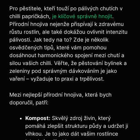
Pro pěstitele, kteří touží po pálivých chutích v
chilli papričkách,‍
je klíčové správně hnojit
.​
Přírodní‌ hnojiva nejenže přispívají k⁣ zdravému⁤
růstu rostlin, ale také dokážou ovlivnit ⁤intenzitu
pálivosti. Jak tedy ⁢na to? Zde je několik
osvědčených tipů,​ které vám pomohou
dosáhnout ​harmonického spojení mezi chutí ​a
silou ⁢vašich chilli. Věřte, že pěstování bylinek ​a
⁣zeleniny pod​ správným dávkováním je jako
vaření​ – ‍vyžaduje to praxi a ‌trpělivost.
Mezi⁢ nejlepší přírodní hnojiva, která bych⁢
doporučil, ‍patří:
Kompost:
Skvělý ‌zdroj živin, který
pomáhá zlepšit strukturu půdy a ‍udržet⁢ ji
‌vlhkou.‍ Je to jako ⁤dát vašim rostlince