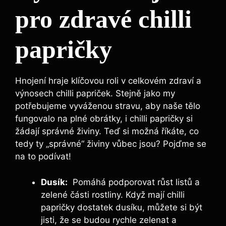
pro⁢ zdravé⁤ chilli
papričky
Hnojení hraje klíčovou roli v celkovém zdraví a⁢
výnosech chilli papriček. Stejně‌ jako my
potřebujeme vyváženou stravu, ⁣aby naše tělo
fungovalo na ⁢plné obrátky, i⁢ chilli ⁢papričky si⁣
žádají správné živiny. Teď si možná říkáte, co
tedy ty „správné“ živiny vůbec jsou? Pojďme se
na to‌ podívat!
Dusík:
‌ Pomáhá podporovat růst listů a
zelené části rostliny. Když mají chilli
papričky dostatek dusíku, můžete si být
jisti, že se budou rychle zelenat​ a