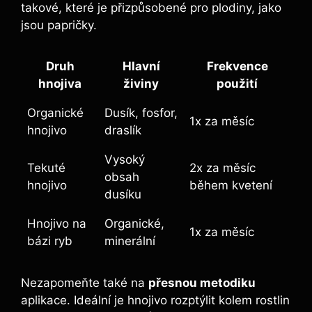
takové, které je přizpůsobené⁢ pro plodiny, jako⁣
jsou papričky.
Druh
Hlavní
Frekvence
hnojiva
živiny
použití
Organické‌
Dusík, fosfor,
1x za měsíc
hnojivo
draslík
Vysoký
Tekuté
2x⁤ za ⁣měsíc
obsah
hnojivo
během kvetení
dusíku
Hnojivo na
Organické,
1x​ za měsíc
bázi ryb
minerální
Nezapomeňte také⁢ na
přesnou metodiku
aplikace. Ideální je hnojivo rozptýlit kolem rostlin