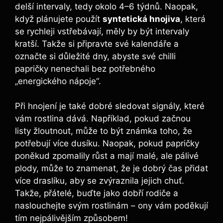
delší intervaly, tedy okolo‍ 4–6 ‌týdnů. Naopak,‍
když‌ plánujete použít
syntetická‍ hnojiva
, která
⁣se rychleji​ vstřebávají, měly by být intervaly‍
kratší. Takže si připravte své‍ kalendáře a
označte si ⁤důležité dny,⁤ abyste své chilli⁣
papričky nenechali ⁣bez potřebného
„energického⁢ nápoje“.
Při‌ hnojení ⁣je také dobré⁣ sledovat signály, které
vám ‌rostlina dává. Například, pokud začnou
listy ⁤žloutnout, může​ to být známka toho, že
potřebují ⁣více‌ dusíku. Naopak, pokud papričky
poněkud zpomalily růst a mají malé, ale pálivé
plody, může to znamenat,⁢ že je dobrý čas přidat
‌více draslíku, aby‍ se ‌zvýraznila jejich chuť.
Takže, ⁢přátelé, buďte​ jako ‍dobří rodiče‍ a‌
naslouchejte svým rostlinám ​– ony vám poděkují
tím nejpálivějším způsobem!