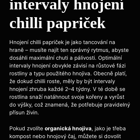
intervaly hnojení​
chilli ​papriček
Hnojení chilli papriček je ⁣jako tancování na
hraně – musíte najít ten správný⁢ rytmus, abyste
dosáhli maximální chuti a pálivosti. Optimální‌
intervaly hnojení ⁣obvykle závisí‍ na růstové fázi​
rostliny a typu použitého hnojiva. Obecně platí,
že ⁢dokud chilli roste, měly by být intervaly
hnojení zhruba každé 2–4 ‍týdny. V té době se
rostlina snaží natáhnout svoje kořeny‌ a vyrůst
⁣do výšky, což znamená, že⁤ potřebuje ⁢pravidelný⁤
přísun‌ živin.
Pokud zvolíte⁢
organická hnojiva
, jako je třeba‌
kompost⁢ nebo​ hnojový čaj,⁢ můžete‌ si ⁢dovolit⁣