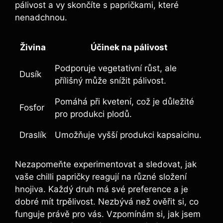
pálivost a vy skončíte s ⁣papričkami, ⁣které
nenadchnou.
Živina
Účinek na‌ pálivost
Podporuje vegetativní růst, ale‍
Dusík
přílišný může‍ snížit pálivost.
Pomáhá ‌při⁤ kvetení, což je důležité
Fosfor
pro produkci plodů.
Draslík
Umožňuje‌ vyšší produkci kapsaicinu.
Nezapomeňte experimentovat ⁢a sledovat,⁤ jak
vaše chilli papričky reagují ‌na různé složení
hnojiva. Každý druh má ‍své preference⁤ a je
dobré mít trpělivost. Nezbývá než ověřit si, co
funguje⁣ právě pro vás. Vzpomínám si, jak jsem