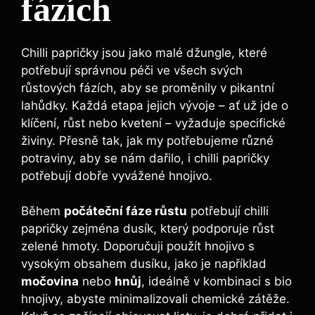
fázích
Chilli papričky jsou jako malé džungle,‌ které
potřebují ‌správnou péči ve všech svých
růstových fázích,‍ aby se‌ proměnily v ‌pikantní
lahůdky. Každá etapa jejich vývoje – ať ⁣už jde o
klíčení, růst nebo kvetení – vyžaduje⁣ specifické
živiny. ⁤Přesně tak, jak my⁤ potřebujeme různé
potraviny, aby se nám ⁣dařilo,⁢ i ​chilli papričky
potřebují dobře vyvážené hnojivo.
Během
počáteční fáze růstu
potřebují chilli
papričky zejména ‌dusík, který podporuje ‌růst
zelené hmoty. Doporučuji​ použít⁣ hnojivo s⁢
vysokým obsahem ⁤dusíku, jako je například​
močovina
nebo
hnůj
, ideálně v kombinaci s bio
hnojivy, abyste minimalizovali ⁢chemické zátěže.