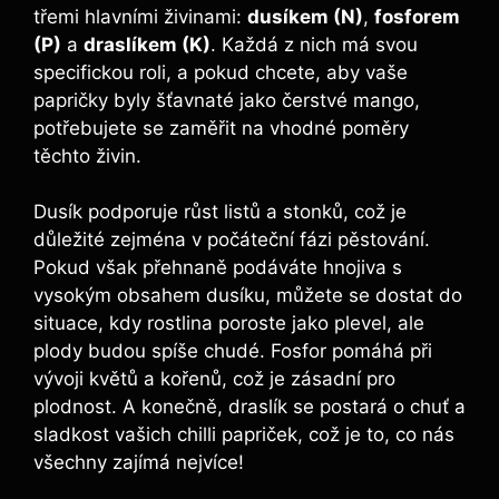
třemi hlavními živinami:
dusíkem (N)
,
fosforem⁢
(P)
a
draslíkem ‌(K)
. Každá z nich ‍má svou
specifickou roli, a pokud‌ chcete, aby ⁢vaše
papričky byly šťavnaté jako čerstvé mango,​
potřebujete se zaměřit na ⁣vhodné poměry
těchto živin.
Dusík podporuje růst listů a stonků,​ což je
důležité zejména v počáteční⁣ fázi pěstování.
Pokud však přehnaně podáváte hnojiva s
vysokým obsahem ⁤dusíku, můžete se ​dostat do
situace, kdy rostlina poroste jako ⁣plevel, ⁣ale
plody budou spíše chudé. Fosfor pomáhá při
‍vývoji květů a kořenů, což je ‍zásadní pro​
plodnost. A konečně, draslík se postará o chuť a
sladkost ⁢vašich chilli papriček,​ což je to, co nás​
všechny zajímá nejvíce!