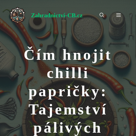
Přeskočit
na
Zahradnictví-CB.cz
Menu
obsah
Čím hnojit
chilli
papričky:
Tajemství
pálivých