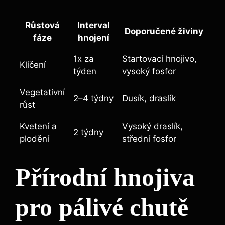
Růstová‍
Interval
Doporučené živiny
fáze
hnojení
1x za
Startovací hnojivo,
Klíčení
týden
‌vysoký fosfor
Vegetativní
2–4 týdny
Dusík, draslík
růst
Kvetení a
Vysoký draslík,
2 týdny
plodění
⁤střední ⁤fosfor
Přírodní hnojiva
pro pálivé chutě