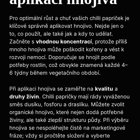
Pro optimální‍ růst⁣ a⁤ chuť vašich chilli papriček je‍
klíčové ⁤správně aplikovat hnojivo.⁢ Nejde jen o
to,‌ co použít, ale také ‌jak a kdy to udělat.
Začněte​ s
vhodnou koncentrací
, protože příliš
mnoho hnojiva může poškodit kořeny a vést ⁤k
rozvoji nemocí. ​Doporučuje⁢ se hnojit ‍podle
potřeby rostlin, což obvykle znamená každé ⁣4–
6 týdny během vegetačního období.
Při aplikaci hnojiva se​ zaměřte na
kvalitu
a
druhy živin
. Chilli papričky mají rády vyváženou
směs dusíku,⁤ fosforu a draslíku.‍ Můžete zvolit‌
organické hnojivo, které nejen dodá potřebné
živiny, ale​ také zlepší strukturu půdy. Při výběru
⁣hnojiva ‌se nespoléhejte čistě na ⁤marketingové
‍fráze; vždy‍ si pročtěte ​složení a vyberte