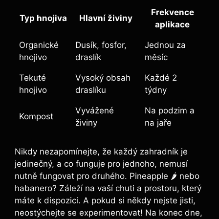
Frekvence
Typ hnojiva
Hlavní ⁤živiny
aplikace
Organické
Dusík, fosfor,
Jednou za
hnojivo
draslík
měsíc
Tekuté
Vysoký obsah
Každé 2
hnojivo
⁤draslíku
týdny
Vyvážené ​
Na podzim a
Kompost
živiny
na jaře
Nikdy nezapomínejte, že každý zahradník je‌
jedinečný,‌ a co funguje pro ‌jednoho, nemusí
nutně fungovat pro⁤ druhého. Pineapple 🌶️ nebo⁤
habanero? Záleží na ⁢vaší ‌chuti a prostoru, ⁣který
máte k dispozici. A pokud ⁣si někdy⁤ nejste⁣ jisti,
neostýchejte se experimentovat! Na konec dne,⁣