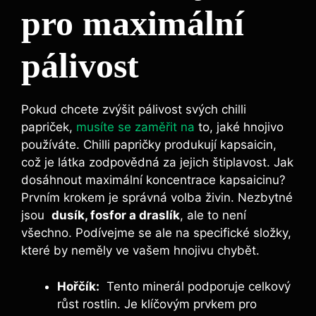
pro maximální
pálivost
Pokud chcete zvýšit pálivost svých chilli
papriček,
musíte se zaměřit na
to, ‌jaké⁤ hnojivo
⁤používáte. Chilli papričky produkují ‌kapsaicin,
což je látka ⁣zodpovědná za jejich štiplavost. Jak
dosáhnout maximální koncentrace kapsaicinu?
Prvním krokem je správná volba živin. ‌Nezbytné
jsou ‍
dusík, fosfor a draslík
, ale‌ to není
všechno. Podívejme se ale na specifické složky,
které by neměly ve vašem hnojivu chybět.
Hořčík:
‌ Tento minerál podporuje‌ celkový
růst rostlin. Je klíčovým prvkem pro