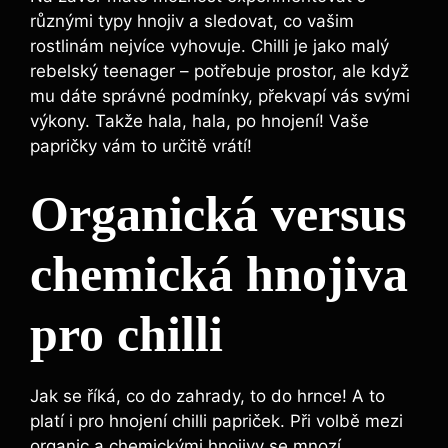
⁤různými typy⁤ hnojiv a sledovat, co vašim
rostlinám⁤ nejvíce vyhovuje. Chilli je jako ‌malý
rebelský ⁤teenager – potřebuje prostor, ale když
mu dáte správné podmínky, překvapí vás svými
výkony. Takže hala, hala,​ po ​hnojení! Vaše
papričky vám to určitě vrátí!
Organická versus
chemická ​hnojiva
​pro chilli
Jak se říká, co do zahrady, to do‌ hrnce! A to
platí⁢ i pro hnojení chilli papriček. Při ​volbě mezi
⁢organic a ⁤chemickými ⁣hnojivy​ se ‍mnozí