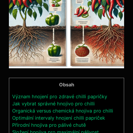
Obsah
Význam hnojení pro⁢ zdravé⁤ chilli papričky
Jak vybrat správné hnojivo pro chilli
Organická versus chemická ​hnojiva ​pro chilli
Optimální intervaly hnojení​ chilli ​papriček
Přírodní hnojiva pro pálivé chutě
Složení hnojiva ​pro maximální pálivost