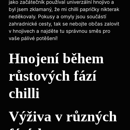
jako začátečník používal ‌univerzální⁣ hnojivo a⁤
byl jsem zklamaný, že mi ⁣chilli papričky nikterak‍
neděkovaly. Pokusy⁢ a omyly jsou součástí ​
zahradnické cesty,​ tak se nebojte občas zalovit
v​ hnojivech⁣ a⁣ najděte​ tu správnou‍ směs pro
⁣vaše pálivé⁣ potěšení!
Hnojení během
růstových fází
chilli
Výživa v různých​