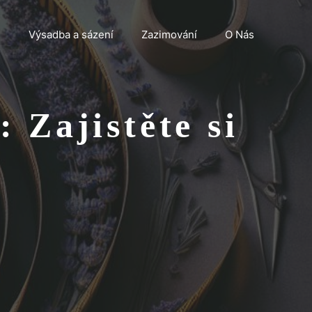
n
Výsadba a sázení
Zazimování
O Nás
 Zajistěte si