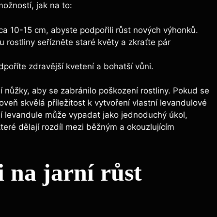
možností, jak na to:
ca 10-15 cm, abyste podpořili růst nových výhonků.
rostliny seřízněte staré květy a zkraťte pár
oříte zdravější kvetení a bohatší vůni.
tní nůžky, aby se zabránilo poškození rostliny. Pokud se
veň skvělá příležitost k vytvoření vlastní levandulové
ní levandule může vypadat jako jednoduchý úkol,
 které dělají rozdíl mezi běžným a okouzlujícím
 na jarní růst