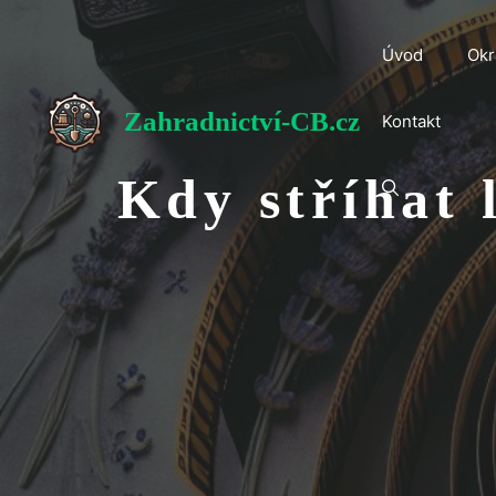
Přeskočit
na
Úvod
Okr
obsah
Zahradnictví-CB.cz
Kontakt
Kdy stříhat 