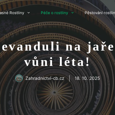
asné Rostliny
Péče o rostliny
Pěstování rostli
levanduli na jaře:
vůni léta!
Zahradnictví-cb.cz
18. 10. 2025