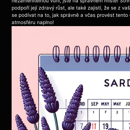
nezaměnitelnou vůní, jste na správném místě! Stří
podpoří její zdravý růst, ale také zajistí, že se z 
se podívat na to, jak správně a včas provést tento 
atmosféru naplno!