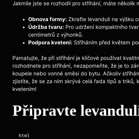
Jakmile jste se rozhodli pro stříhání, máte několik 
Obnova formy:
Zkraťte levanduli na výšku c
Údržba tvaru:
Pro udržení kompaktního tvaru 
centimetrů z výhonků.
Podpora kvetení:
Stříháním před květem podp
Pamatujte, že při stříhání je klíčové používat kvali
rozhodnete pro stříhání, nezapomeňte, že je to záro
koupele nebo vonné směsi do bytu. Ačkoliv stříhá
zjistíte, že se za ním skrývá celá řada tipů a triků,
kvetením!
Připravte levanduli
html
