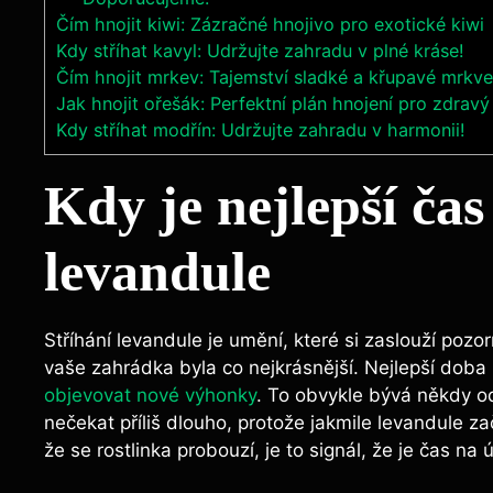
Čím hnojit kiwi: Zázračné hnojivo pro exotické kiwi
Kdy stříhat kavyl: Udržujte zahradu v plné kráse!
Čím hnojit mrkev: Tajemství sladké a křupavé mrkv
Jak hnojit ořešák: Perfektní plán hnojení pro zdravý
Kdy stříhat modřín: Udržujte zahradu v harmonii!
Kdy je nejlepší čas
levandule
Stříhání levandule je umění, které si zaslouží pozor
vaše zahrádka byla co nejkrásnější. Nejlepší doba n
objevovat nové výhonky
. To obvykle bývá někdy od
nečekat příliš dlouho, protože jakmile levandule za
že se rostlinka probouzí, je to signál, že je čas na 