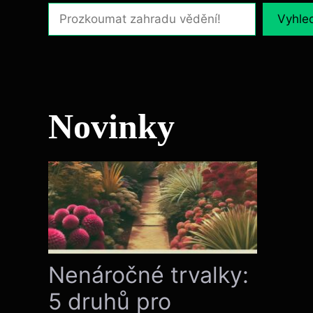
Vyhle
Novinky
Nenáročné trvalky:
5 druhů pro