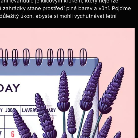
hání levandule je klíčovým krokem, který nejenže
vaší zahrádky stane prostředí plné barev a vůní. Pojďme
důležitý úkon, abyste si mohli vychutnávat letní