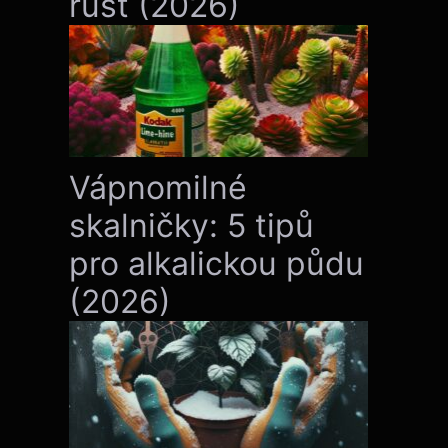
růst (2026)
tomto čase je zachování zdraví rostliny klíčové, a
Vápnomilné
skalničky: 5 tipů
liny.
pro alkalickou půdu
(2026)
ostlinu.
omůže se orientovat: