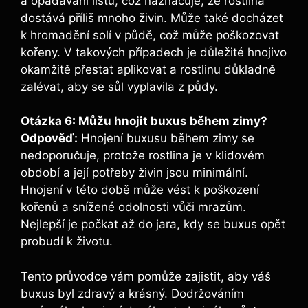
a ​opadávání listů, ⁣což naznačuje, že‍ rostlina
dostává příliš mnoho živin. Může také docházet
k hromadění​ solí v půdě, což může poškozovat
kořeny. V takových případech je ‌důležité hnojivo
okamžitě přestat aplikovat a rostlinu důkladně
zalévat, aby se sůl vyplavila ⁤z půdy.
Otázka ⁢6: Můžu hnojit buxus během zimy?
Odpověď:
Hnojení buxusu během zimy ⁣se
nedoporučuje, protože rostlina ⁤je v klidovém​
období a⁣ její potřeby živin jsou minimální.
Hnojení v této době‌ může vést k poškození
kořenů a ⁣snížené⁢ odolnosti vůči⁢ mrazům.
Nejlepší⁣ je‌ počkat až do jara, kdy‌ se buxus opět
probudí k životu.
Tento průvodce vám pomůže zajistit,⁣ aby váš
buxus byl​ zdravý a‌ krásný. Dodržováním