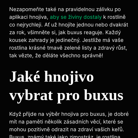
Nezapomeňte⁢ také na pravidelnou zálivku po
aplikaci hnojiva,
aby se živiny ⁣dostaly
k rostlině⁣
co nejrychleji.​ Ať⁣ už hnojíte jednou nebo dvakrát
za ‍rok, všimněte si, jak buxus‌ reaguje. Každý
kousek zahrady je jedinečný. Jestliže má vaše
rostlina krásné tmavě zelené⁢ listy a zdravý růst,
tak vězte, že ‍děláte všechno správně!
Jaké hnojivo
vybrat pro buxus
Když přijde na‍ výběr hnojiva pro buxus, ​je dobré
mít na paměti několik zásadních věcí, které se
mohou pozitivně ​odrazit na zdraví vašich keřů.
Buxus, známý také jako zimostráz, je rostlina, ​