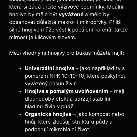
která si žádá určité⁤ výživové podmínky.⁤ Ideální
hnojivo by mělo být
vyvážené
a mělo by
obsahovat důležité makro- i mikroprvky. ⁣Příliš
silné hnojivo může vést k‍ popálení kořenů, takže
mírnost je klíčovým ‌slovem.
Mezi vhodnými hnojivy​ pro buxus můžete najít:
Univerzální ​hnojiva
– jako například ty ⁣s
poměrem ⁣NPK 10-10-10, které poskytnou
vyvážený přísun živin.
Hnojiva s pomalým uvolňováním
– mají
⁢dlouhodobý efekt a udržují stabilní
hladinu živin‍ v⁣ půdě.
Organická hnojiva
– jako kompost⁢ nebo​
hnůj,⁤ které⁤ zlepšují strukturu půdy a⁤
podporují mikrobiální život.