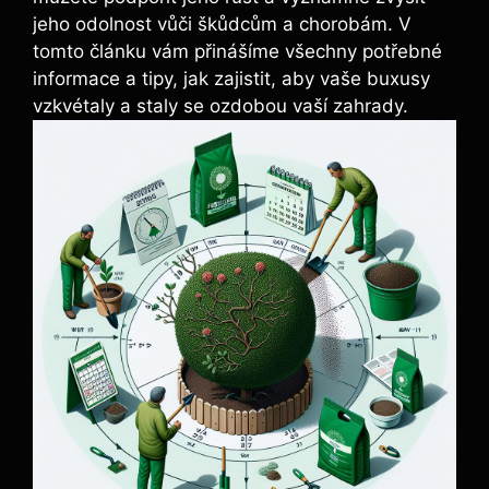
jeho odolnost vůči ⁢škůdcům a‌ chorobám.​ V
tomto ‍článku vám přinášíme ‍všechny potřebné
informace a tipy, jak ⁤zajistit, aby vaše buxusy
vzkvétaly a staly se ozdobou vaší ‍zahrady.