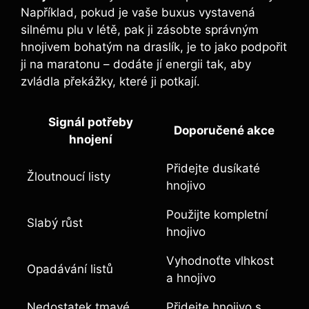
Například, pokud je vaše buxus vystavená
silnému plu v​ létě, pak⁢ ji zásobte správným
hnojivem bohatým na ⁢draslík,⁣ je to ​jako podpořit
⁢ji na maratonu – dodáte jí ‌energii tak, aby
zvládla překážky,‍ které ji potkají.
Signál potřeby
Doporučené akce
hnojení
Přidejte dusíkaté
Žloutnoucí listy
hnojivo
Použijte kompletní
Slabý růst
⁢hnojivo
Vyhodnoťte vlhkost
Opadávání listů
a ⁤hnojivo
Nedostatek tmavé
Přidejte hnojivo s