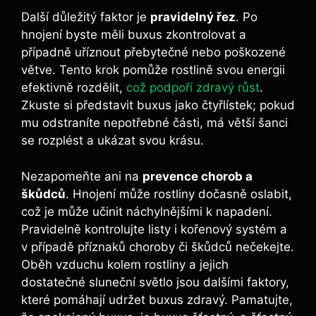
Další důležitý ⁣faktor ‍je
pravidelný řez
. Po
hnojení byste ‍měli buxus zkontrolovat a
případně uříznout přebytečné nebo poškozené
větve. Tento krok pomůže rostlině svou energii
efektivně rozdělit,⁢
což‍ podpoří zdravý růst
.
Zkuste si představit ‌buxus jako čtyřlístek; pokud
mu odstraníte nepotřebné části, má větší ⁣šanci
se rozplést a ukázat svou krásu.
Nezapomeňte ani na
prevence chorob a
‌škůdců
. Hnojení může⁣ rostliny dočasně oslabit,
což je může učinit náchylnějšími k napadení.
Pravidelně kontrolujte listy i kořenový systém a
v​ případě příznaků ‍choroby či škůdců nečekejte.
Oběh vzduchu kolem rostliny‌ a jejich
dostatečné sluneční světlo jsou dalšími faktory,
které pomáhají udržet buxus zdravý. Pamatujte,