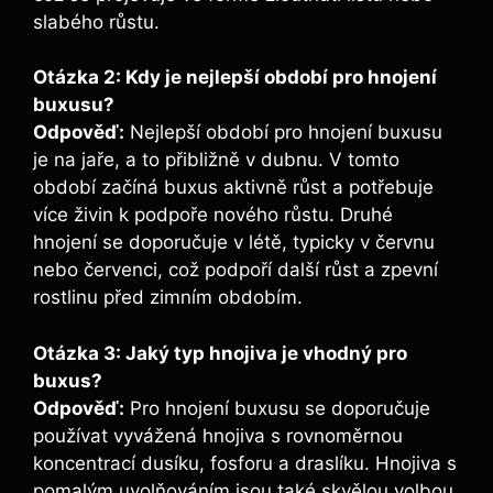
slabého růstu.
Otázka 2: Kdy je nejlepší období‌ pro hnojení
buxusu?
Odpověď:
Nejlepší období⁤ pro hnojení ‍buxusu
je na jaře, a to ‌přibližně v ⁤dubnu. V tomto‌
období začíná buxus aktivně růst ​a potřebuje
více živin k podpoře nového růstu. Druhé
hnojení se doporučuje v létě, typicky v červnu
nebo červenci, ‌což podpoří⁢ další růst a zpevní
rostlinu před ​zimním obdobím.
Otázka 3: Jaký typ hnojiva je vhodný pro
buxus?
Odpověď:
Pro hnojení buxusu​ se doporučuje
používat vyvážená hnojiva s rovnoměrnou
koncentrací dusíku, fosforu a draslíku. Hnojiva​ s
pomalým uvolňováním jsou také ⁣skvělou volbou,