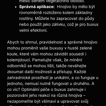
měsíc během ‍vegetačního období.
Správná aplikace:
‍ Hnojivo by mělo být
rovnoměrně rozloženo kolem základny
rostliny. Můžete ho zapracovat ⁣do půdy
nebo⁤ použít jako zálivku,⁤ což je pro buxus
velmi efektivní.
Abych to shrnul, pravidelnost a​ správné hnojivo
mohou proměnit vaše buxusy v husté zelené
koule, které vám mohou závidět ‍sousedi i
kolemjdoucí. Pamatujte však, že mínění
odborníků se mohou lišit, takže neváhejte
zkoumat ​další možnosti a přístupy. Každé
zahradnické ⁢prostředí je unikátní, a co funguje u
jednoho, nemusí nutně fungovat u druhého. A⁢
co víc? Optimální⁣ péče o buxus zahrnuje i
pozorování jeho reakcí na různá hnojiva –
nezapomeňte být všímaví a upravovat svůj