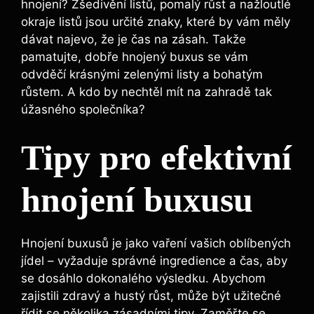
hnojení? Zšedivění listů,⁣ pomalý růst a nažloutlé⁢
okraje listů jsou určité znaky, které ​by vám měly⁣
dávat najevo, že ‌je čas na zásah. Takže
pamatujte, dobře hnojený buxus se vám
odvděčí krásnými zelenými listy⁢ a bohatým
růstem. A ⁤kdo by nechtěl mít na zahradě tak
úžasného společníka?
Tipy ‍pro efektivní
hnojení buxusu
Hnojení buxusů je jako vaření vašich‌ oblíbených
jídel – vyžaduje správné​ ingredience a‍ čas, aby
se dosáhlo dokonalého výsledku. Abychom
zajistili zdravý a hustý ‍růst, může být užitečné
řídit se ​několika zásadními tipy. Zaměřte‌ se