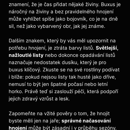
znamení, že je čas ‍přidat nějaké⁢ živiny. Buxus je‌
náročný na živiny a bez pravidelného hnojení
může‍ vyhlížet spíše jako bojovník,‌ co je na dně​
sil, než ‍jako vybarvený obr, jak jej známe.
Dalším⁣ znakem, který by vás měl ⁣upozornit na
potřebu hnojení, je ztráta barvy listů.
Světlejší,
nažloutlé listy
nebo dokonce opadávání ​listů
naznačuje nedostatek dusíku,⁤ který je pro
buxus klíčový. Zkuste se na⁢ své rostliny podívat
i blíže:‍ pokud nejsou listy tak husté jako dříve,
nemusí to být ⁢jen ⁤špatné počasí nebo letní
‍horko. Právě teď si zaslouží péči, která podpoří
jejich zdravý vzrůst a lesk.
Zapomeňte na vžité pověry o tom, že hnojit
byste​ měli jen ⁢na jaře;⁣
správné načasování
hnojení
může být zásadní i v průběhu sezóny.