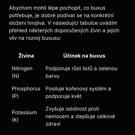
Abychom mohli lépe pochopit, ​co buxus
potřebuje,⁤ je dobré podívat se na‍ konkrétní
složení​ hnojiva. V následující tabulce uvádím
přehled některých doporučených živin a jejich
vliv na rozvoj buxusu:
Živina
Účinek na buxus
Nitrogen
Podporuje růst​ listů ⁣a zelenou
(N)
barvu
Phosphorus
Posiluje kořenový systém⁤ a
(P)
podporuje květ
Zvyšuje odolnost‌ proti
Potassium
nemocem a zlepšuje celkové
⁤(K)
zdraví