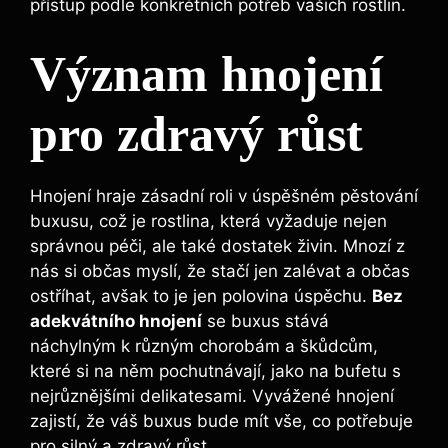
přístup podle ‍konkrétních potřeb vašich rostlin.
Význam ‍hnojení
pro zdravý růst
Hnojení⁣ hraje zásadní roli v‍ úspěšném pěstování
buxusu, což​ je rostlina, která ⁢vyžaduje nejen
správnou ‌péči, ale ⁤také dostatek živin.‍ Mnozí z
nás si občas myslí, že stačí ⁣jen zalévat a⁤ občas
ostříhat, avšak‍ to je jen‌ polovina ‌úspěchu.
Bez
adekvátního hnojení
se buxus stává
náchylným k ⁣různým chorobám a škůdcům,
které si ⁢na ​něm ⁤pochutnávají,​ jako ⁤na bufetu s
nejrůznějšími delikatesami. Vyvážené hnojení
zajistí, že váš buxus bude mít vše, co potřebuje‌
pro‍ silný a​ zdravý růst.