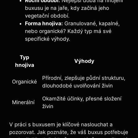
Roční období:
Nejlepší doba na hnojení‍
buxusu je na jaře, kdy začíná ​jeho
vegetační období.
Forma hnojiva:
Granulované, kapalné,
nebo organické? Každý typ ‌má své
specifické výhody.
Typ
Výhody
⁢hnojiva
Přírodní, zlepšuje půdní strukturu,
Organické
dlouhodobé‍ uvolňování živin
Okamžité účinky, přesné složení
Minerální
živin
V práci s buxusem je klíčové naslouchat a
pozorovat. Jak poznáte, že​ váš buxus potřebuje