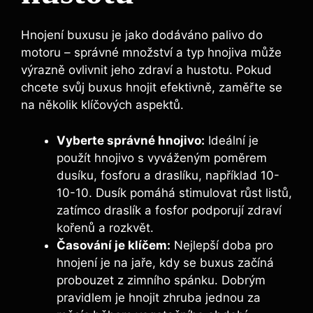
Hnojení buxusu je jako dodáváno palivo do
⁣motoru ⁤– správné množství a typ hnojiva může
výrazně ovlivnit jeho⁣ zdraví a hustotu.⁤ Pokud
chcete svůj ⁢buxus hnojit efektivně, zaměřte se
na několik klíčových aspektů.
Vyberte ‌správné hnojivo:
Ideální je
použít hnojivo s ‌vyváženým poměrem
dusíku, fosforu a draslíku, například 10-
10-10. Dusík pomáhá stimulovat ​růst listů,
zatímco draslík a fosfor podporují zdraví
kořenů a rozkvět.
Časování je klíčem:
Nejlepší doba ​pro
hnojení je na jaře, kdy se⁣ buxus začíná⁤
probouzet z zimního spánku. Dobrým
pravidlem je hnojit⁤ zhruba jednou za