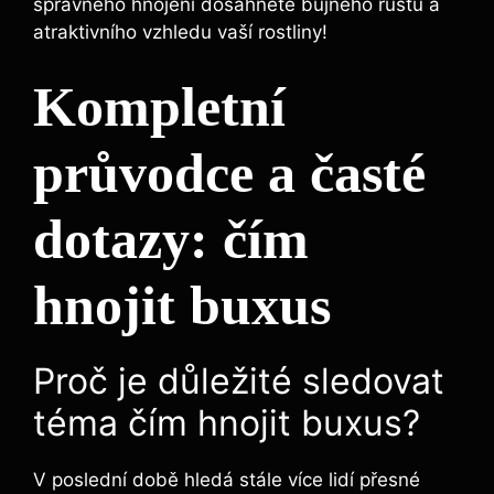
správného ‍hnojení dosáhnete bujného růstu a
atraktivního vzhledu vaší⁤ rostliny!
Kompletní
průvodce a časté
dotazy: čím
hnojit buxus
Proč je důležité sledovat
téma čím hnojit buxus?
V poslední době hledá stále více lidí přesné