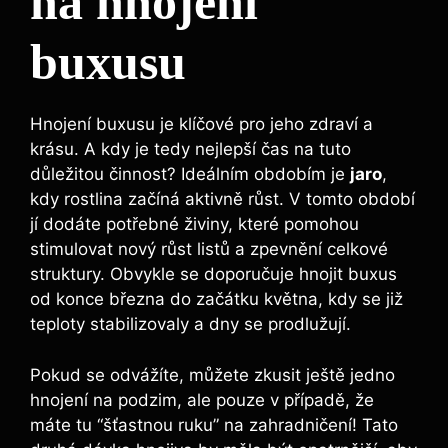
na ‍hnojení
buxusu
Hnojení buxusu je klíčové pro jeho ⁤zdraví a
⁤krásu. A kdy je tedy⁤ nejlepší čas na tuto
‌důležitou činnost? Ideálním ​obdobím⁢ je
jaro
,
kdy‌ rostlina začíná aktivně ⁢růst. V tomto období
jí⁢ dodáte potřebné živiny, které pomohou
stimulovat nový ‍růst listů a zpevnění celkové
struktury. ⁤Obvykle se doporučuje hnojit buxus
od konce‌ března do začátku května, kdy se⁣ již
teploty stabilizovaly ⁣a dny se prodlužují.
Pokud se odvážíte, můžete‌ zkusit ještě ​jedno
hnojení na podzim, ale pouze v případě, že
máte tu “šťastnou ruku” na​ zahradničení! Tato