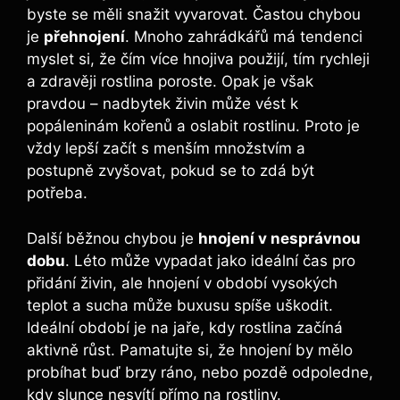
byste se měli snažit vyvarovat. Častou ‍chybou
je
přehnojení
. Mnoho zahrádkářů má tendenci
myslet si, že čím více hnojiva ‍použijí, tím rychleji
​a zdravěji rostlina poroste. Opak je však
pravdou – nadbytek živin může ⁣vést k
popáleninám kořenů a oslabit rostlinu. Proto ​je
vždy lepší začít s menším množstvím a
postupně zvyšovat,⁣ pokud se to zdá být
potřeba.
Další běžnou ⁤chybou je‌
hnojení ​v nesprávnou
⁢dobu
. Léto může vypadat jako ideální čas pro
přidání živin, ale hnojení v období vysokých
teplot‌ a sucha⁢ může buxusu spíše uškodit.
Ideální období je na‍ jaře, kdy ‌rostlina ⁣začíná
aktivně⁤ růst. Pamatujte si, že ‍hnojení by mělo⁤
probíhat buď brzy ráno, nebo ⁣pozdě odpoledne,
kdy slunce nesvítí přímo na rostliny.