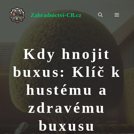
Přeskočit
na
Zahradnictví-CB.cz
Menu
obsah
Kdy hnojit
buxus: Klíč k
hustému a
zdravému
buxusu