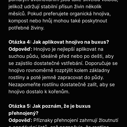
jelikož udržují stabilní přísun živin ‌několik
měsíců. Pokud preferujete organická hnojiva,⁤
kompost nebo ⁤hnůj mohou ‌také poskytnout
potřebné živiny.
Otázka‍ 4: Jak aplikovat hnojivo na ​buxus?
Odpověď:
Hnojivo je nejlepší aplikovat na
suchou ⁣půdu, ideálně před nebo po dešti, aby
se ⁢zajistilo dostatečné⁣ vstřebání. Doporučuje se
‌hnojivo rovnoměrně ‍rozptýlit‌ kolem základny
rostliny a poté jemně zapracovat do půdy.
Nezapomeňte rostlínu dostatečně zalít,‍ aby se
hnojivo dostalo k kořenům.
Otázka ‍5: Jak poznám, že je‌ buxus
přehnojený?
Odpověď:
Příznaky přehnojení ‌zahrnují žloutnutí