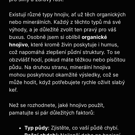
Existují různé typy hnojiv, ať už těch organických
nebo minerálních. Každý z těchto typů má své‌
výhody, a je důležité zvolit ten pravý pro váš​
buxus. Osobně jsem‍ si‍ oblíbil
organické
hnojivo
, které kromě živin poskytuje i humus,
což napomáhá zlepšení půdní struktury. To se
obzvlášť hodí, ​pokud máte těžkou nebo písčitou
půdu. Na druhou⁢ stranu, minerální hnojiva
‌mohou poskytnout okamžité výsledky, což se
může hodit, když potřebujete rychle oživit slabý
keř.
Než se rozhodnete, jaké hnojivo použít,⁤
pamatujte​ si pár důležitých faktorů:
Typ půdy:
Zjistěte, co vaší půdě chybí.