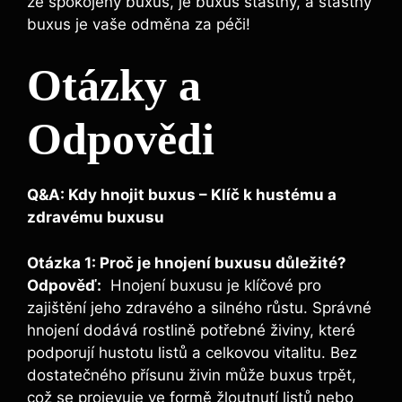
že⁢ spokojený buxus, je​ buxus šťastný, a šťastný
buxus ‍je vaše odměna za péči!
Otázky‍ a
Odpovědi
Q&A:⁤ Kdy ​hnojit buxus – Klíč k hustému a
zdravému buxusu
Otázka 1: Proč je hnojení‌ buxusu důležité?
Odpověď:
⁣ Hnojení buxusu je klíčové⁣ pro
zajištění jeho ⁣zdravého a silného růstu. Správné
hnojení ​dodává rostlině potřebné živiny,‍ které
podporují hustotu listů a celkovou vitalitu. Bez
‍dostatečného přísunu živin může ⁤buxus trpět,
což se​ projevuje‍ ve​ formě‌ žloutnutí listů nebo