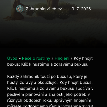
Zahradnictví-cb.cz
9. 7. 2026
Úvod
»
Péče o rostliny
»
Hnojení
»
Kdy hnojit
buxus: Klíč k hustému a zdravému buxusu
Každý zahradník touží po buxusu,‍ který‍ je
hustý, zdravý a okouzlující. Kdy hnojit buxus:
Klíč ⁤k⁤ hustému a zdravému⁣ buxusu spočívá‍ v
pečlivém plánování a znalosti jeho potřeb v⁢
různých obdobích roku. Správným hnojením
můžete podpořit jeho růst a významně zvýšit