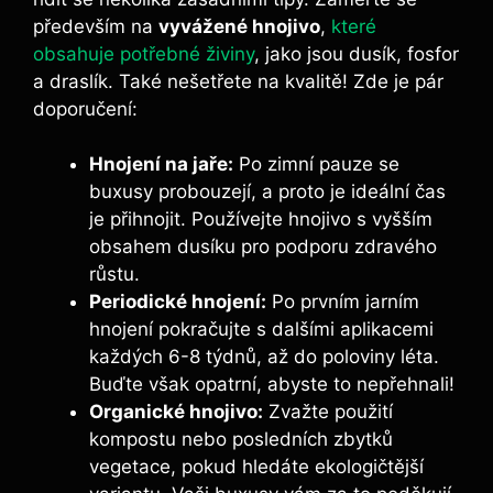
především na
vyvážené hnojivo
,
které
obsahuje potřebné živiny
, ‌jako jsou‍ dusík, fosfor
a draslík. Také nešetřete⁤ na kvalitě!⁣ Zde je pár
‍doporučení:
Hnojení na jaře:
Po⁣ zimní pauze se
buxusy probouzejí, a proto je ideální čas
je přihnojit. Používejte ‌hnojivo s vyšším
obsahem dusíku pro podporu zdravého
růstu.
Periodické hnojení:
Po prvním⁣ jarním
hnojení pokračujte s dalšími aplikacemi
každých 6-8 ‌týdnů, až ⁢do poloviny‍ léta.⁤
Buďte však opatrní, abyste to nepřehnali!
Organické hnojivo:
Zvažte použití
kompostu nebo posledních zbytků
vegetace, pokud hledáte ekologičtější