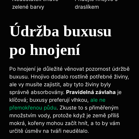
zelené barvy
draslíkem
Údržba buxusu
po hnojení
Po hnojení je důležité věnovat pozornost údržbě
buxusu. Hnojivo dodalo ⁤rostlině ⁣potřebné ‍živiny,
ale vy musíte zajistit, aby tyto živiny ⁤byly
správně absorbovány.
Pravidelná závlaha
je⁢
klíčová; buxusy preferují vlhkou,
ale ne
přemokřenou půdu
. ⁢Zkuste to ‍s přiměřeným
množstvím vody, protože⁣ když je země příliš
mokrá, kořeny⁤ mohou začít hnít, a to by vám
určitě úsměv na tváři ‍neudělalo.