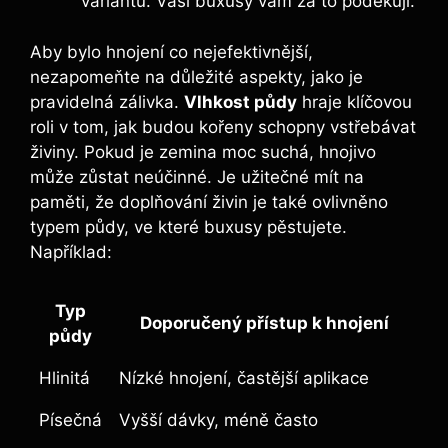
variantu. Vaši buxusy vám za to⁢ poděkují.
Aby bylo hnojení co nejefektivnější,
nezapomeňte ‍na důležité aspekty, jako je
pravidelná‍ zálivka.
Vlhkost půdy
hraje klíčovou
roli ⁣v tom,‌ jak budou kořeny schopny vstřebávat
živiny.‍ Pokud ⁣je zemina moc suchá, hnojivo
může zůstat neúčinné. ⁣Je užitečné mít na
paměti, že doplňování živin je také ​ovlivněno
typem⁤ půdy, ve které buxusy pěstujete.
Například:
Typ‌
Doporučený přístup k hnojení
půdy
Hlinitá
Nízké hnojení,⁤ častější aplikace
Písečná
Vyšší‍ dávky, méně často