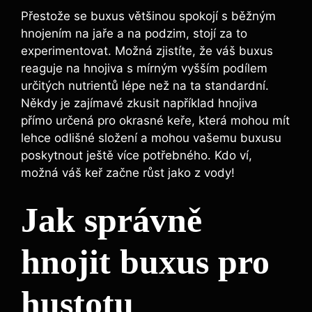
Přestože se buxus většinou ‌spokojí s ⁣běžným
hnojením na jaře a ⁤na podzim, stojí za to
experimentovat. ​Možná zjistíte, že váš⁤ buxus
reaguje na hnojiva s mírným⁤ vyšším podílem
určitých​ nutrientů lépe⁤ než na ta standardní.
Někdy je ⁤zajímavé zkusit například hnojiva
‌přímo určená pro okrasné keře, která mohou mít
lehce ⁢odlišné složení a mohou vašemu buxusu
poskytnout ještě více potřebného.⁣ Kdo‍ ví,
možná váš keř začne růst jako ⁣z vody!
Jak správně
hnojit ⁤buxus ​pro
hustotu