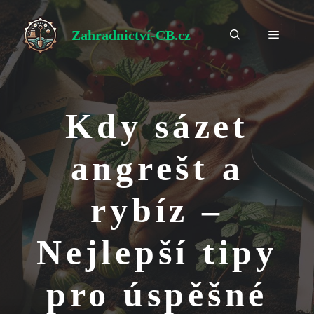
Přeskočit
na
Zahradnictví-CB.cz
Menu
obsah
Kdy sázet
angrešt a
rybíz –
Nejlepší tipy
pro úspěšné