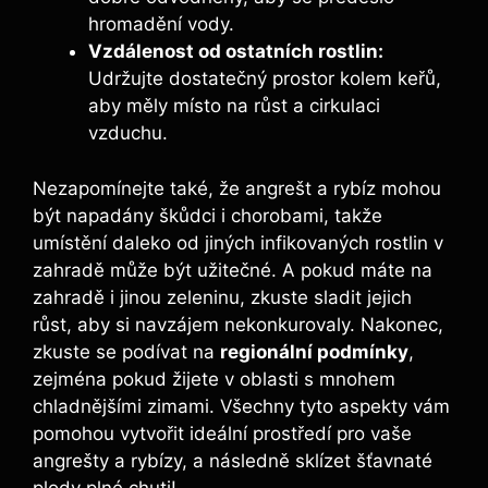
hromadění vody.
Vzdálenost od ostatních rostlin:
Udržujte dostatečný prostor kolem keřů,
aby měly místo na růst a cirkulaci
vzduchu.
Nezapomínejte také, že angrešt a rybíz mohou
být napadány škůdci i chorobami, takže
umístění daleko od jiných infikovaných rostlin v
zahradě může být užitečné. A pokud máte na
zahradě i jinou zeleninu, zkuste sladit jejich
růst, aby si navzájem nekonkurovaly. Nakonec,
zkuste se podívat na
regionální podmínky
,
zejména pokud žijete v oblasti s mnohem
chladnějšími zimami. Všechny tyto aspekty vám
pomohou vytvořit ideální prostředí pro vaše
angrešty a rybízy, a následně sklízet šťavnaté
plody plné chuti!