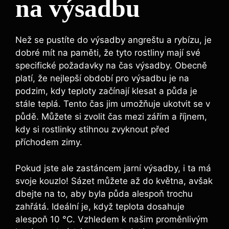
na výsadbu
Než se pustíte do výsadby angreštu a rybízu, je
dobré mít na paměti, že tyto rostliny mají své
specifické požadavky na čas výsadby. Obecně
platí, že nejlepší období pro výsadbu je na
podzim, kdy teploty začínají klesat a půda je
stále teplá. Tento čas jim umožňuje ukotvit se v
půdě. Můžete si zvolit čas mezi zářím a říjnem,
kdy si rostlinky stihnou zvyknout před
příchodem zimy.
Pokud jste ale zastáncem jarní výsadby, i ta má
svoje kouzlo! Sázet můžete až do května, avšak
dbejte na to, aby byla půda alespoň trochu
zahřátá. Ideální je, když teplota dosahuje
alespoň 10 °C. Vzhledem k našim proměnlivým