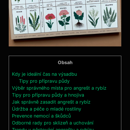
Obsah
Kdy je ideální čas na výsadbu
Tipy pro přípravu půdy
Výběr správného místa pro angrešt a rybíz
Tipy pro přípravu půdy a hnojiva
Jak správně zasadit angrešt a rybíz
Údržba a péče o mladé rostliny
Prevence nemocí a škůdců
Odborné rady pro sklizeň a uchování
Trendy v pěstování angreštu a rybízu