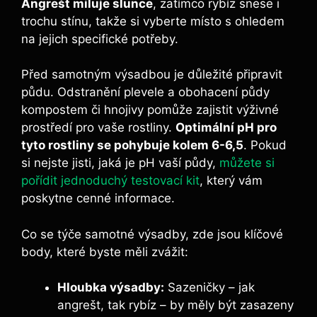
Angrešt miluje slunce
, zatímco rybíz snese i
trochu stínu, takže si vyberte místo s ohledem
na jejich specifické potřeby.
Před samotným výsadbou je důležité připravit
půdu. Odstranění plevele a obohacení půdy
kompostem či hnojivy pomůže zajistit výživné
prostředí pro vaše rostliny.
Optimální pH pro
tyto rostliny se pohybuje kolem 6-6,5
. Pokud
si nejste jisti, jaká je pH vaší půdy,
můžete si
pořídit jednoduchý testovací kit
, který vám
poskytne cenné informace.
Co se týče samotné výsadby, zde jsou klíčové
body, které byste měli zvážit:
Hloubka výsadby:
Sazeničky – jak
angrešt, tak rybíz – by měly být zasazeny