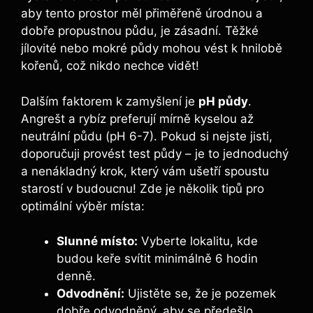
aby tento prostor měl přiměřeně úrodnou a
dobře propustnou půdu, je zásadní. Těžké
jílovité nebo mokré půdy mohou vést k hnilobě
kořenů, což nikdo nechce vidět!
Dalším faktorem k zamyšlení je
pH půdy
.
Angrešt a rybíz preferují mírně kyselou až
neutrální půdu (pH 6-7). Pokud si nejste jisti,
doporučuji provést test půdy – je to jednoduchý
a nenákladný krok, který vám ušetří spoustu
starostí v budoucnu! Zde je několik tipů pro
optimální výběr místa:
Slunné místo:
Vyberte lokalitu, kde
budou keře svítit minimálně 6 hodin
denně.
Odvodnění:
Ujistěte se, že je pozemek
dobře odvodněný, aby se předešlo