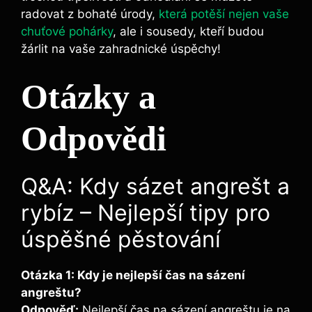
radovat z bohaté úrody,
která potěší nejen vaše
chuťové pohárky
, ale i sousedy, kteří budou
žárlit na vaše zahradnické úspěchy!
Otázky a
Odpovědi
Q&A: Kdy sázet angrešt a
rybíz – Nejlepší tipy pro
úspěšné pěstování
Otázka 1: Kdy je nejlepší čas na sázení
angreštu?
Odpověď:
Nejlepší čas na sázení angreštu je na