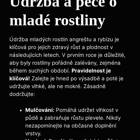
Údržba a péče o
mladé rostliny
Údržba mladých rostlin angreštu a rybízu je
klíčová pro jejich zdravý růst a plodnost v
následujících letech. V prvním roce je důležité,
aby byly rostliny pořádně zalévány, zejména
během suchých období.
Pravidelnost je
klíčová!
Zalejte je hned po výsadbě a poté je
udržujte vlhké, ale ne mokré. Zásadně
dodržujte:
Mulčování:
Pomáhá udržet vlhkost v
půdě a zabraňuje růstu plevele. Nikdy
nezapomínejte na občasné doplnění
vrstvy.