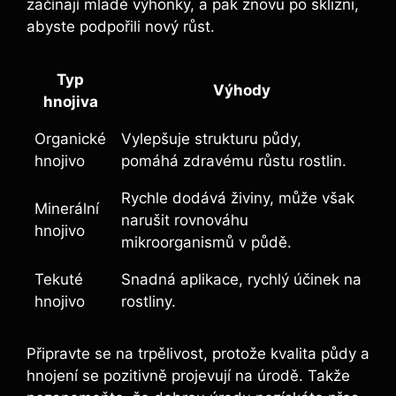
začínají mladé výhonky, a pak znovu po sklizni,
abyste podpořili nový růst.
Typ
Výhody
hnojiva
Organické
Vylepšuje strukturu půdy,
hnojivo
pomáhá zdravému růstu rostlin.
Rychle dodává živiny, může však
Minerální
narušit rovnováhu
hnojivo
mikroorganismů v půdě.
Tekuté
Snadná aplikace, rychlý účinek na
hnojivo
rostliny.
Připravte se na trpělivost, protože kvalita půdy a
hnojení se pozitivně projevují na úrodě. Takže