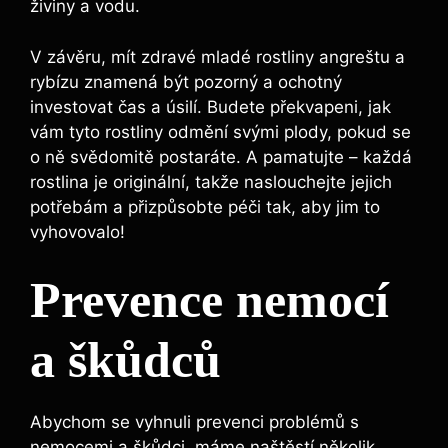
živiny a vodu.
V závěru, mít zdravé mladé rostliny angreštu a
rybízu znamená být pozorný a ochotný
investovat čas a úsilí. Budete překvapeni, jak
vám tyto rostliny odmění svými plody, pokud se
o ně svědomitě postaráte. A pamatujte – každá
rostlina je originální, takže naslouchejte jejich
potřebám a přizpůsobte péči tak, aby jim to
vyhovovalo!
Prevence nemocí
a škůdců
Abychom se vyhnuli prevenci problémů s
nemocemi a škůdci, máme naštěstí několik