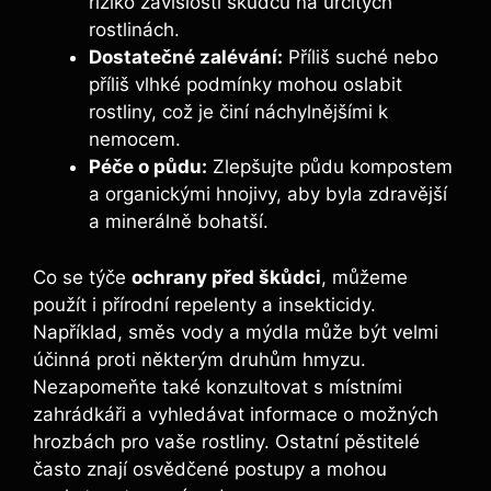
riziko závislosti škůdců na určitých
rostlinách.
Dostatečné zalévání:
Příliš suché nebo
příliš vlhké podmínky mohou oslabit
rostliny, což je činí náchylnějšími k
nemocem.
Péče o půdu:
Zlepšujte půdu kompostem
a organickými hnojivy, aby byla zdravější
a minerálně bohatší.
Co se týče
ochrany před škůdci
, můžeme
použít i přírodní repelenty a insekticidy.
Například, směs vody a mýdla může být velmi
účinná proti některým druhům hmyzu.
Nezapomeňte také konzultovat s místními
zahrádkáři a vyhledávat informace o možných
hrozbách pro vaše rostliny. Ostatní pěstitelé
často znají osvědčené postupy a mohou