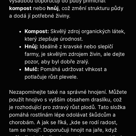
výsadbou doporučuji do půdy přimíchat
kompost
nebo
hnůj
, což změní strukturu půdy
a dodá jí potřebné živiny.
Kompost:
Skvělý zdroj organických látek,
který zlepšuje úrodnost.
Hnůj:
Ideálně z kravské nebo slepičí
farmy, je skvělým zdrojem živin, ale dejte
pozor, aby byl dobře zralý.
Mulč:
Pomáhá udržovat vlhkost a
potlačuje růst plevele.
Nezapomínejte také na správné hnojení. Můžete
použít hnojivo s vyšším obsahem draslíku, což
je rozhodující pro zdravý růst plodů. Tato složka
pomáhá rostlinám lépe odolávat škůdcům a
chorobám. A jak se říká, „kde se rodí radost,
tam se hnojí“. Doporučuji hnojit na jaře, když