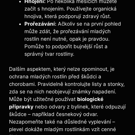
Hnojení:
Po několika měsících můžete
začít s hnojením. Používejte organická
hnojiva, která podporují zdravý růst.
Prořezávání:
Ačkoliv se na první pohled
může zdát, že prořezávání mladých
rostlin není nutné, opak je pravdou.
Pomůže to podpořit bujnější růst a
správný tvar rostliny.
Dalším aspektem, který nelze opominout, je
ochrana mladých rostlin před škůdci a
chorobami. Pravidelně kontrolujte listy a stonky,
zda se na nich neobjevují známky napadení.
Může být užitečné používat
biologické
přípravky
nebo odvary z bylinek, které odpuzují
škůdce – například česnekový odvar.
Nezapomeňte také na důsledné vyplevání –
plevel dokáže mladým rostlinkám vzít cenné