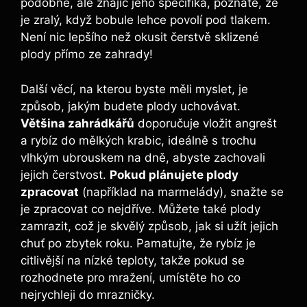
podobně, ale znajíc jeho specifika, poznáte, že
je zralý, když bobule lehce povolí pod tlakem.
Není nic lepšího než okusit čerstvě sklizené
plody přímo ze zahrady!
Další věcí, na kterou byste měli myslet, je
způsob, jakým budete plody uchovávat.
Většina zahrádkářů
doporučuje vložit angrešt
a rybíz do mělkých krabic, ideálně s trochu
vlhkým ubrouskem na dně, abyste zachovali
jejich čerstvost.
Pokud plánujete plody
zpracovat
(například na marmelády), snažte se
je zpracovat co nejdříve. Můžete také plody
zamrazit, což je skvělý způsob, jak si užít jejich
chuť po zbytek roku. Pamatujte, že rybíz je
citlivější na nízké teploty, takže pokud se
rozhodnete pro mražení, umístěte ho co
nejrychleji do mrazničky.