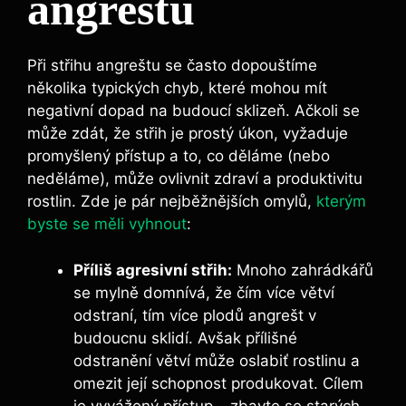
angreštu
Při střihu angreštu se často dopouštíme
několika typických chyb, které mohou mít
negativní dopad na budoucí sklizeň. Ačkoli se
může zdát, že střih je prostý úkon, vyžaduje
promyšlený přístup a to, co děláme (nebo
neděláme), může ovlivnit zdraví a produktivitu
rostlin. Zde je pár nejběžnějších omylů,
kterým
byste se měli vyhnout
:
Příliš agresivní střih:
Mnoho zahrádkářů
se mylně domnívá, že čím více větví
odstraní, tím více plodů angrešt v
budoucnu sklidí. Avšak přílišné
odstranění větví může oslabiť rostlinu a
omezit její schopnost produkovat. Cílem
je vyvážený přístup – zbavte se starých,