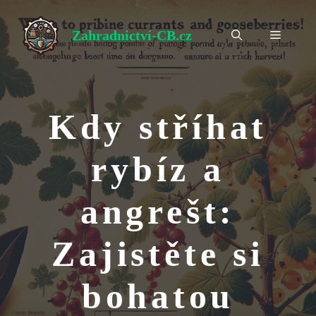
Přeskočit
na
Zahradnictví-CB.cz
Menu
obsah
Kdy stříhat
rybíz a
angrešt:
Zajistěte si
bohatou