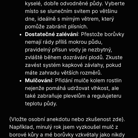
kyselé, dobře odvodněné půdy. Vyberte
místo se slunečním svitem po většinu
dne, ideálně s mírným větrem, který
pomůže zabránit plísních.
Dostatečné zalévání
: Přestože borůvky
nemají rády příliš mokrou půdu,
pravidelný přísun vody je nezbytný,
zvláště během dozrávání plodů. Zkuste
zavést systém kapkové závlahy, pokud
máte zahradu větších rozměrů.
Mulčování
: Přidání mulče kolem rostlin
nejenže pomáhá udržovat vlhkost, ale
také zabraňuje plevelům a regulujeteru
teplotu půdy.
{Vložte osobní anekdotu nebo zkušenost zde}.
Například, minulý rok jsem vyzkoušel mulč z
borové kůry a mé borůvky vzkvétaly jako nikdy