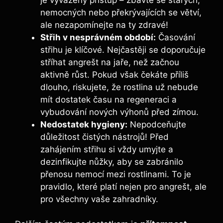
nemocných nebo překrývajících se větví,
ale nezapomínejte na ty zdravé!
Střih v nesprávném období:
Časování
střihu je klíčové. Nejčastěji se doporučuje
stříhat angrešt na jaře, než začnou
aktivně růst. Pokud však čekáte příliš
dlouho, riskujete, že rostlina už nebude
mít dostatek času na regeneraci a
vybudování nových výhonů před zímou.
Nedostatek hygieny:
Nepodceňujte
důležitost čistých nástrojů! Před
zahájením střihu si vždy umyjte a
dezinfikujte nůžky, aby se zabránilo
přenosu nemocí mezi rostlinami. To je
pravidlo, které platí nejen pro angrešt, ale
pro všechny vaše zahradníky.