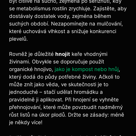
být citlivé na sucho, zejména po seříznutí, kdy
se metabolismus rostlin zrychluje. Zajistěte, aby
dostávaly dostatek vody, zejména během
suchých období. Nezapomínejte na mulčování,
které uchovává vlhkost a snižuje konkurenci
plevelů.
Rovněž je důležité
hnojit
keře vhodnými
živinami. Obvykle se doporučuje použít
organické hnojivo,
jako je kompost nebo hnůj
,
který dodá do půdy potřebné živiny. Ačkoli to
může znít jako věda, ve skutečnosti je to
jednoduché – stačí udělat hromádku a
pravidelně ji aplikovat. Při hnojení se vyhněte
přehnojování, které může povzbudit nadměrný
růst listů na úkor plodů. Držte se zásady: méně
je někdy více!