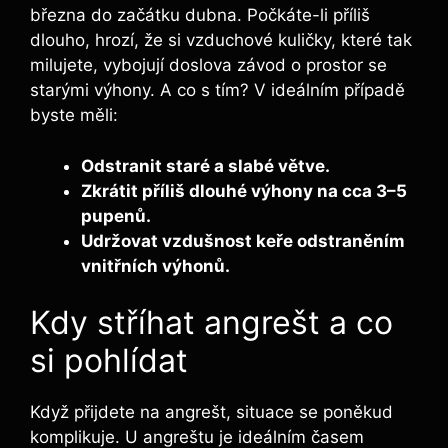
března do začátku dubna. Počkáte-li příliš
dlouho, hrozí, že si vzduchové kuličky, které tak
milujete, vybojují doslova závod o prostor se
starými výhony. A co s tím? V ideálním případě
byste měli:
Odstranit staré a slabé větve.
Zkrátit příliš dlouhé výhony na cca 3–5
pupenů.
Udržovat vzdušnost keře odstraněním
vnitřních výhonů.
Kdy stříhat angrešt a co
si pohlídat
Když přijdete na angrešt, situace se poněkud
komplikuje. U angreštu je ideálním časem