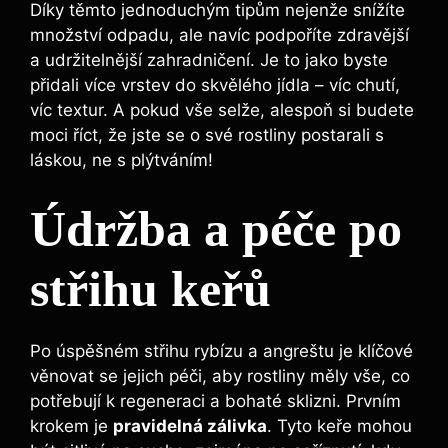
Díky těmto jednoduchým tipům nejenže snížíte
množství odpadu, ale navíc podpoříte zdravější
a udržitelnější zahradničení. Je to jako byste
přidali více vrstev do skvělého jídla – víc chutí,
víc textur. A pokud vše selže, alespoň si budete
moci říct, že jste se o své rostliny postarali s
láskou, ne s plýtváním!
Údržba a péče po
střihu keřů
Po úspěšném střihu rybízu a angreštu je klíčové
věnovat se jejich péči, aby rostliny měly vše, co
potřebují k regeneraci a bohaté sklizni. Prvním
krokem je
pravidelná zálivka
. Tyto keře mohou