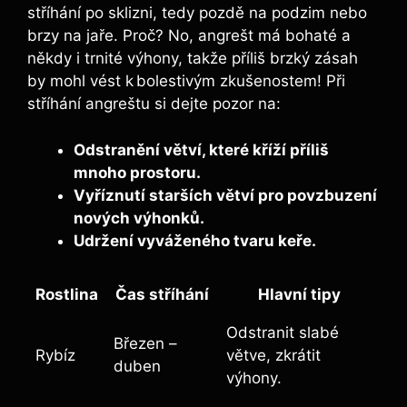
stříhání po sklizni, tedy pozdě na podzim nebo
brzy na jaře. Proč? No, angrešt má bohaté a
někdy i trnité výhony, takže příliš brzký zásah
by mohl vést k bolestivým zkušenostem! Při
stříhání angreštu si dejte pozor na:
Odstranění větví, které kříží příliš
mnoho prostoru.
Vyříznutí starších větví pro povzbuzení
nových výhonků.
Udržení vyváženého tvaru keře.
Rostlina
Čas stříhání
Hlavní tipy
Odstranit slabé
Březen –
Rybíz
větve, zkrátit
duben
výhony.