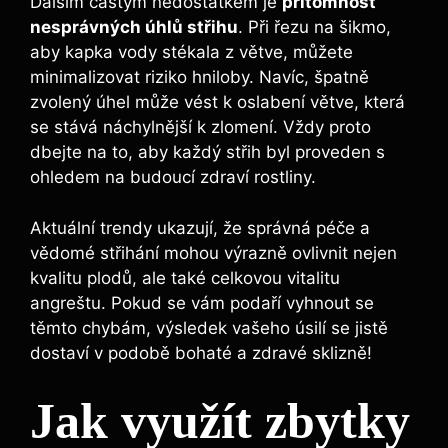
Dalším častým nedostatkem je
přítomnost
nesprávných úhlů střihu
. Při řezu na šikmo,
aby kapka vody stékala z větve, můžete
minimalizovat riziko hniloby. Navíc, špatně
zvolený úhel může vést k oslabení větve, která
se stává náchylnější k zlomení. Vždy proto
dbejte na to, aby každý střih byl proveden s
ohledem na budoucí zdraví rostliny.
Aktuální trendy ukazují, že správná péče a
vědomé střihání mohou výrazně ovlivnit nejen
kvalitu plodů, ale také celkovou vitalitu
angreštu. Pokud se vám podaří vyhnout se
těmto chybám, výsledek vašeho úsilí se jistě
dostaví v podobě bohaté a zdravé sklizně!
Jak využít zbytky