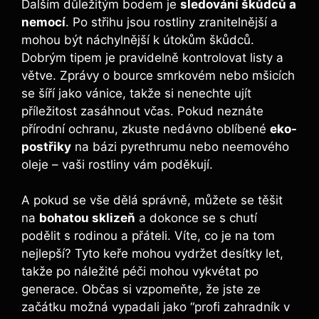
Dalším důležitým bodem je
sledování škůdců a
nemocí
. Po střihu jsou rostliny zranitelnější a
mohou být náchylnější k útokům škůdců.
Dobrým tipem je pravidelně kontrolovat listy a
větve. Zprávy o bource smrkovém nebo mšicích
se šíří jako vánice, takže si nenechte ujít
příležitost zasáhnout včas. Pokud neznáte
přírodní ochranu, zkuste nedávno oblíbené
eko-
postřiky
na bázi pyrethrumu nebo neemového
oleje – vaši rostliny vám poděkují.
A pokud se vše dělá správně, můžete se těšit
na
bohatou sklizeň
a dokonce se s chutí
podělit s rodinou a přáteli. Víte, co je na tom
nejlepší? Tyto keře mohou vydržet desítky let,
takže po náležité péči mohou vykvétat po
generace. Občas si vzpomeňte, že jste ze
začátku možná vypadali jako “profi zahradník v