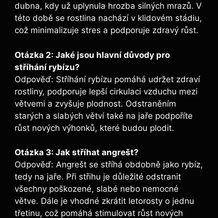
dubna, kdy už uplynula hrozba silných mrazů. V
této době se rostlina nachází v klidovém stádiu,
což minimalizuje stres a podporuje zdravý růst.
Otázka 2: Jaké jsou hlavní důvody pro
stříhání rybízu?
Odpověď: Stříhání rybízu pomáhá udržet zdraví
rostliny, podporuje lepší cirkulaci vzduchu mezi
větvemi a zvyšuje plodnost. Odstraněním
starých a slabých větví také na jaře podpoříte
růst nových výhonků, které budou plodit.
Otázka 3: Jak stříhat angrešt?
Odpověď: Angrešt se stříhá obdobně jako rybíz,
tedy na jaře. Při střihu je důležité odstranit
všechny poškozené, slabé nebo nemocné
větve. Dále je vhodné zkrátit letorosty o jednu
třetinu, což pomáhá stimulovat růst nových