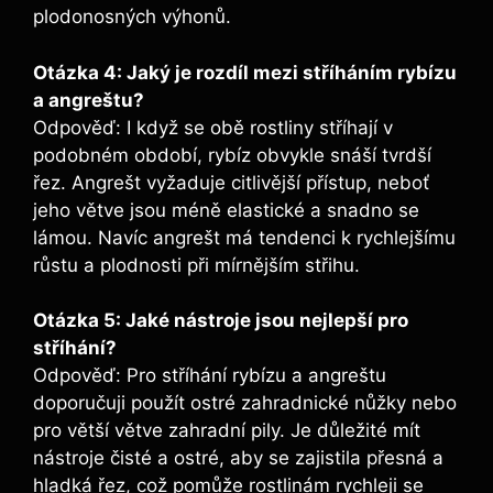
plodonosných výhonů.
Otázka 4: Jaký je rozdíl mezi stříháním rybízu
a angreštu?
Odpověď: I když se obě rostliny stříhají v
podobném období, rybíz obvykle snáší tvrdší
řez. Angrešt vyžaduje citlivější přístup, neboť
jeho větve jsou méně elastické a snadno se
lámou. Navíc angrešt má tendenci k rychlejšímu
růstu a plodnosti při mírnějším střihu.
Otázka 5: Jaké nástroje jsou nejlepší pro
stříhání?
Odpověď: Pro stříhání rybízu a angreštu
doporučuji použít ostré zahradnické nůžky nebo
pro větší větve zahradní pily. Je důležité mít
nástroje čisté a ostré, aby se zajistila přesná a
hladká řez, což pomůže rostlinám rychleji se