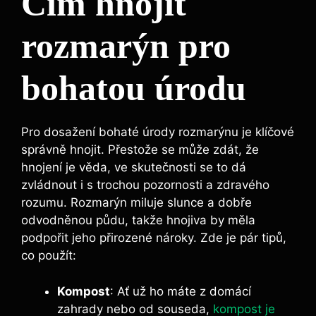
Čím hnojit
rozmarýn pro
bohatou úrodu
Pro dosažení bohaté úrody rozmarýnu je klíčové
správně hnojit. Přestože se může zdát, že
hnojení je věda, ve skutečnosti se ‍to dá
zvládnout i s trochou pozornosti a zdravého
rozumu.​ Rozmarýn miluje slunce a dobře
odvodněnou půdu,​ takže hnojiva by měla
podpořit jeho přirozené nároky. ‌Zde je pár⁤ tipů,
co použít:
Kompost
:⁤ Ať už ho máte z domácí
zahrady nebo od souseda,
kompost je