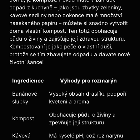
odpad⁢ z kuchyně – jako ​jsou zbytky zeleniny,
kávové sedliny nebo ⁢dokonce malé množství
nasekaného papíru – můžete si snadno vytvořit
doma vlastní kompost. Ten totiž obohacuje
půdu⁢ o živiny a zajišťuje ⁣její zdravou strukturu.
Kompostování je jako péče o vlastní duši,
protože⁤ se tím zbavujete odpadu ⁢a dáváte nové
životní šance!
Ingredience
Výhody pro rozmarýn
Banánové
Vysoký obsah draslíku podpoří
slupky
kvetení a aroma
Obohacuje půdu‍ o živiny​ a
Kompost
zpevňuje její‌ strukturu
Kávová
Má kyselé⁤ pH, ‍což rozmarýnu