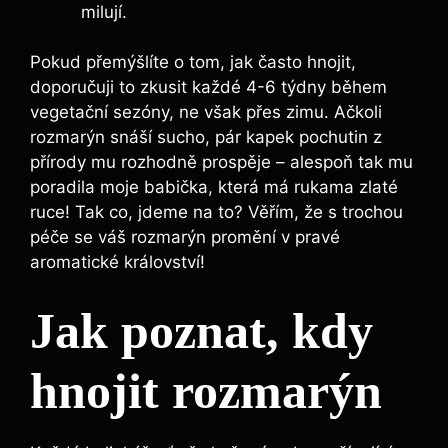
milují.
Pokud přemýšlíte ⁢o tom, jak⁣ často hnojit,
doporučuji to zkusit každé 4-6 týdny během
vegetační sezóny, ne však přes zimu. Ačkoli
rozmarýn snáší sucho, pár⁤ kapek⁤ pochutin ‍z
přírody mu rozhodně ⁤prospěje – alespoň ⁣tak mu
poradila moje babička, která ‌má rukama ‍zlaté
ruce! Tak co, jdeme na⁣ to? ⁢Věřím, že s trochou
péče se ⁣váš rozmarýn promění v pravé
aromatické království!
Jak‌ poznat,⁣ kdy
hnojit rozmarýn