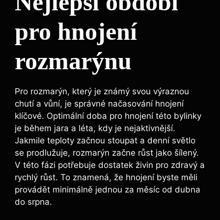
Nejlepší období
pro hnojení
rozmarýnu
Pro rozmarýn, který je známý ⁤svou výraznou
chutí a⁢ vůní,⁣ je správné načasování⁤ hnojení
klíčové. Optimální⁣ doba pro hnojení této⁢ bylinky
⁤je během jara a léta, kdy je nejaktivnější.⁤
Jakmile teploty začnou ⁣stoupat‌ a ⁤denní světlo
se prodlužuje, rozmarýn začne růst jako šílený.
V této fázi⁣ potřebuje dostatek živin pro⁣ zdravý​ a
rychlý růst. ⁢To znamená, že hnojení byste měli
provádět minimálně jednou za ⁣měsíc ‌od dubna
do srpna.