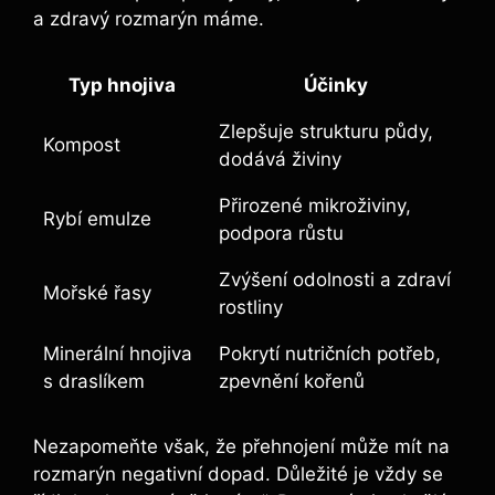
a zdravý rozmarýn ‌máme.
Typ hnojiva
Účinky
Zlepšuje strukturu půdy, ​
Kompost
dodává živiny
Přirozené mikroživiny, ​
Rybí emulze
podpora růstu
Zvýšení odolnosti a‌ zdraví
Mořské řasy
rostliny
Minerální hnojiva
Pokrytí nutričních potřeb, ​
s draslíkem
zpevnění kořenů
Nezapomeňte však, že přehnojení ​může mít na
rozmarýn negativní dopad.⁤ Důležité je vždy se