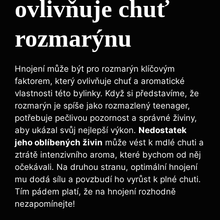
ovlivňuje chuť⁤
rozmarýnu
Hnojení může⁤ být pro rozmarýn ⁣klíčovým⁤
faktorem, který ovlivňuje chuť a aromatické
vlastnosti této bylinky. Když si představíme, že
rozmarýn je⁤ spíše jako rozmazlený teenager,
potřebuje pečlivou pozornost⁢ a správné ‍živiny,
aby ukázal svůj ‌nejlepší⁣ výkon.
Nedostatek
jeho oblíbených ⁢živin
může vést k mdlé chuti a
ztrátě intenzivního aroma, které bychom od něj
očekávali. ​Na druhou stranu, optimální hnojení
mu dodá sílu a povzbudí ho vyrůst k plné chuti.
Tím pádem platí, že na hnojení rozhodně
nezapomínejte!