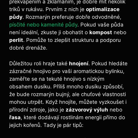
překvapením a zklamáním, ⁤je dobré mít několik‌
triků⁢ v ⁣rukávu. Prvním z nich je
optimalizace
půdy
. ⁣Rozmarýn preferuje ‌dobře odvodněné,
písčité nebo kamenité půdy
. Pokud vaše půda
není ‌ideální,⁤ zkuste ji obohatit o
kompost
nebo
perlit
. Pomůže to‌ zlepšit​ strukturu a podporu
dobré⁢ drenáže.
Důležitou roli hraje také
hnojení
. Pokud hledáte
zázračné hnojivo pro vaši⁣ aromatickou⁢ bylinku,
zaměřte se⁢ na tekuté hnojivo s nízkým ​
obsahem⁤ dusíku.‍ Příliš ⁤mnoho​ dusíku‌ způsobí,
že bude‍ rozmarýn bujný, ale chuťové ​vlastnosti
mohou utrpět. Když​ hnojíte, můžete vyzkoušet i
přírodní zdroje, jako je
zázvorový výluh
nebo
řasa
,‌ které ‌dodávají‍ rostlinám ‍energii přímo do‍
jejich kořenů. Tady je ⁣pár ⁤tipů: