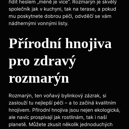
řídit heslem „méně je více“. Rozmarýn je⁢ skvělý
společník jak v kuchyni, tak na terase, ⁤a ⁢pokud⁢
mu poskytnete dobrou péči, odvděčí se vám
nádhernými vonnými listy.
Přírodní hnojiva
pro zdravý ​
rozmarýn
Rozmarýn, ten voňavý bylinkový zázrak, si
zaslouží⁤ tu nejlepší ‍péči – a to začíná kvalitním
⁢hnojivem. ​Přírodní ⁤hnojiva jsou nejen ekologická,
ale navíc ‍prospívají jak rostlinám,⁤ tak i naší
planetě. Můžete zkusit několik jednoduchých‍