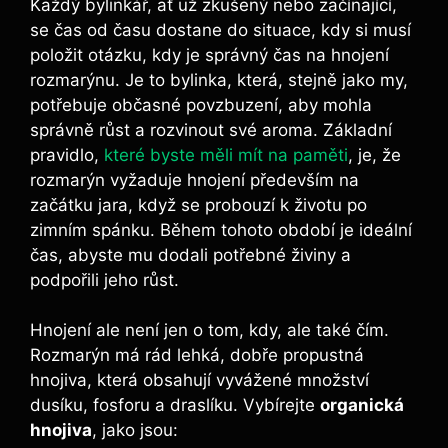
Každý bylinkář, ať ⁤už⁢ zkušený nebo začínající,
se čas‍ od času dostane ⁢do situace, kdy si musí
položit otázku, kdy je správný čas⁣ na ‍hnojení
rozmarýnu. Je​ to bylinka, která, stejně jako my,​
potřebuje občasné povzbuzení, aby mohla
správně‍ růst ‍a​ rozvinout své aroma. Základní
pravidlo,
které byste měli mít na paměti
, je, ‌že
rozmarýn vyžaduje​ hnojení především na
začátku​ jara,⁣ když se probouzí‍ k životu po
zimním spánku. ‌Během tohoto období je ideální
⁢čas, abyste mu dodali potřebné živiny a
podpořili jeho růst.
Hnojení⁣ ale ​není ⁤jen o tom,⁣ kdy, ale také čím.
Rozmarýn ⁢má rád ​lehká, dobře propustná
hnojiva, která obsahují vyvážené⁤ množství
dusíku, fosforu a draslíku. Vybírejte
organická
hnojiva
, jako jsou: