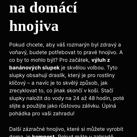
na domácí
hnojiva
Pokud chcete, aby váš rozmarýn ⁢byl ​zdravý a
⁤voňavý, budete potřebovat to pravé hnojivo.​ A
co‌ by to mohlo ⁤být? ‍Pro⁣ začátek,
výluh z
banánových slupek
je skvělou volbou. ⁣Tyto
slupky obsahují ⁣draslík,​ který je pro rostliny
klíčový‍ – a navíc je to‌ skvělý ⁢způsob, jak
zrecyklovat to, co‍ jinak skončí v koši. Stačí
slupky ​naložit‍ do vody na 24 až 48 hodin, poté
slijte a použijte jako růstovou zálivku. Úplná​
pohádka pro vaši zahradu!
Další zázračné hnojivo, které si můžete‍ vyrobit
doma, je
kompost
. Pokud máte v zahradě