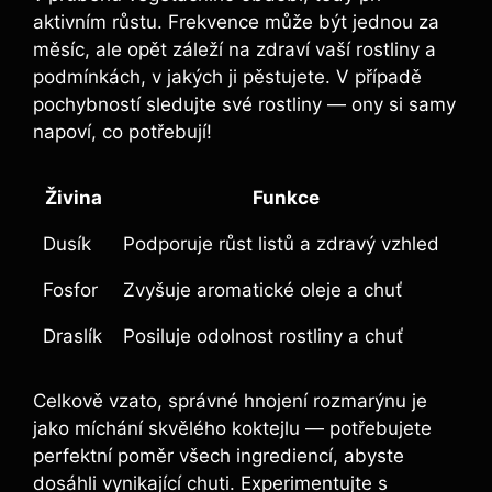
aktivním růstu. Frekvence může být jednou za
měsíc, ale opět záleží na zdraví vaší rostliny‌ a
podmínkách, ​v jakých ji pěstujete. V případě
pochybností sledujte⁤ své rostliny — ‍ony si samy
⁤napoví,​ co potřebují!
Živina
Funkce
Dusík
Podporuje růst listů a‌ zdravý vzhled
Fosfor
Zvyšuje aromatické oleje a chuť
Draslík
Posiluje odolnost rostliny ⁣a chuť
Celkově vzato, ⁤správné hnojení rozmarýnu je
jako míchání skvělého koktejlu — potřebujete
perfektní poměr všech ingrediencí, abyste
dosáhli vynikající chuti. Experimentujte s