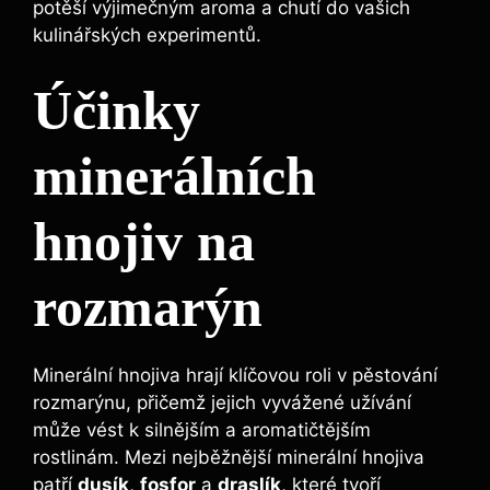
potěší‌ výjimečným aroma‌ a chutí do vašich
kulinářských experimentů.
Účinky
minerálních
hnojiv na
rozmarýn
Minerální hnojiva hrají ‌klíčovou roli v pěstování
rozmarýnu, přičemž jejich vyvážené užívání
může vést k silnějším a aromatičtějším
rostlinám. Mezi nejběžnější ⁢minerální hnojiva
patří
dusík
,
fosfor
a
draslík
, ⁢které ​tvoří