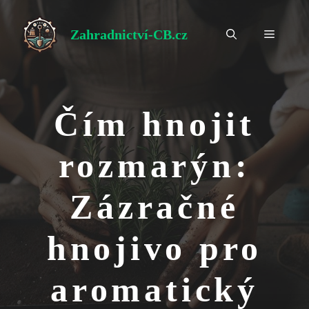
Přeskočit
na
Zahradnictví-CB.cz
Menu
obsah
Čím hnojit
rozmarýn:
Zázračné
hnojivo pro
aromatický