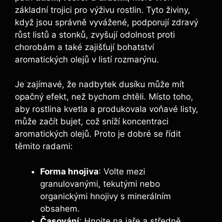
základní trojici pro⁢ výživu rostlin. Tyto živiny,
když ‍jsou správně vyvážené, podporují zdravý
růst listů a⁤ stonků, zvyšují ⁣odolnost proti
chorobám a také zajišťují bohatství
aromatických⁤ olejů v listí rozmarýnu.
Je zajímavé, že nadbytek‌ dusíku může mít
‌opačný efekt, než bychom chtěli. Místo ⁤toho,⁣
aby rostlina kvetla a⁢ produkovala voňavé listy,
může začít bujet, což⁢ sníží koncentraci
aromatických olejů. Proto je dobré ‍se řídit
těmito radami:
Forma hnojiva
: ⁢Volte mezi⁤
granulovanými, tekutými nebo
organickými hnojivy s minerálním
obsahem.
Časování
: Hnojte na ⁤jaře a středně