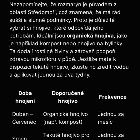
Nezapomínejte, že rozmarýn je původem‌ z
‍oblasti Středomoří, což znamená,‌ že má rád
sušší a slunné podmínky. Proto je důležité
vybrat si⁤ hnojivo, které odpovídá jeho
potřebám. Ideální jsou
organická hnojiva
, jako‍
je například kompost ​nebo⁢ hnojivo ​na ⁣bylinky.
Ta dodají rostlině živiny a zároveň podpoří
zdravou mikroflóru v půdě. Jestliže máte k
dispozici tekuté⁢ hnojivo, zkuste ho zředit vodou
a ‌aplikovat ⁢jednou​ za dva týdny.
Doba
Doporučené
Frekvence
hnojení
hnojivo
Duben –
Organické hnojivo
Jednou za
Červenec
(např.⁣ kompost)
měsíc
Tekuté hnojivo ⁣pro
Jednou za
Srpen