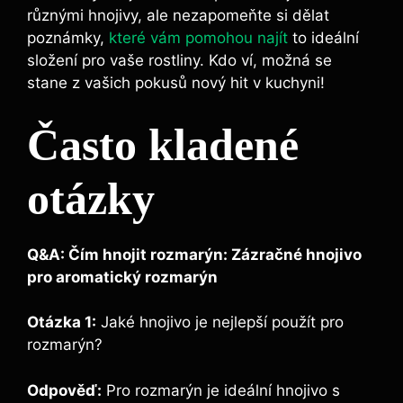
různými ​hnojivy, ale nezapomeňte ⁣si dělat
poznámky,
které vám pomohou najít
​ to​ ideální
složení pro vaše ‍rostliny.⁣ Kdo ‌ví, ⁤možná se
stane ⁤z ​vašich pokusů nový hit v kuchyni!
Často⁢ kladené
otázky
Q&A: Čím hnojit rozmarýn: Zázračné hnojivo
pro aromatický rozmarýn
Otázka 1:
Jaké ‍hnojivo je nejlepší použít pro
rozmarýn?
Odpověď:
Pro rozmarýn je⁢ ideální hnojivo s