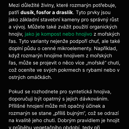
Mezi důležité živiny, které rozmarýn potřebuje,
patří
dusík, fosfor ‍a draslík
. Tyto prvky jsou
jako​ základní stavební kameny pro‌ správný růst
a vývoj. Můžete také zvážit⁣ použití organických
‌hnojiv,
jako je kompost nebo hnojivo
z mořských
řas. Tyto varianty nejenže podpoří chuť, ale také
doplní půdu o cenné mikroelementy. Například,
když rozmarýn hnojíme hnojivem z mořských
řas, může se projevit o něco více „mořské“​ chuti,
což oceníte ve svých pokrmech s rybami nebo v
ostrých omáčkách.
Pokud se rozhodnete pro syntetická hnojiva,
doporučuji být⁢ opatrný s jejich ​dávkováním.
Přílišné hnojení může mít opačný účinek a
rozmarýn se stane „příliš bujným“, což se odrazí⁢
na ‌kvalitě jeho chuti. Dobrým pravidlem je hnojit
v průběhu vegetačního období, tedy při