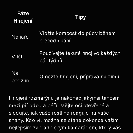
Fáze
Tipy
Hnojení
Vložte⁤ kompost do půdy během
Na jaře
přepodnikání.
Používejte tekuté hnojivo každých​
V létě
pár týdnů.
Na
Omezte hnojení,⁢ příprava‍ na zimu.
podzim
Hnojení rozmarýnu ⁣je nakonec ⁢jakýmsi tancem
mezi přírodou a péčí. Mějte oči otevřené ⁣a
sledujte, ​jak vaše rostlina ⁤reaguje na vaše
snahy. ‍Kdo ví, možná se‌ stane dokonce vaším
nejlepším zahradnickým kamarádem, který vás​