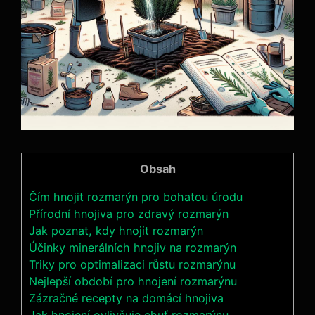
Obsah
Čím hnojit rozmarýn pro bohatou úrodu
Přírodní hnojiva pro zdravý ​rozmarýn
Jak‌ poznat,⁣ kdy hnojit rozmarýn
Účinky minerálních hnojiv na rozmarýn
Triky pro optimalizaci růstu⁢ rozmarýnu
Nejlepší období pro hnojení rozmarýnu
Zázračné recepty na domácí hnojiva