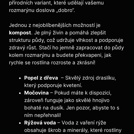
přírodních variant, které udělají vašemu
rozmarýnu doslova „dobro“.
Jednou z nejoblíbenějších‍ možností je
kompost
.⁤ Je plný ⁢živin a⁤ pomáhá zlepšit
strukturu půdy, což udržuje vlhkost a podporuje
zdravý růst. Stačí ho jemně⁤ zapracovat do​ půdy
kolem rozmarýnu a budete překvapeni, jak
rychle se rostlina rozroste a zkrásní!
Popel z dřeva
⁣ –‌ Skvělý zdroj draslíku,
který podporuje kvetení.
Močovina
– Pokud máte k​ dispozici,
zároveň funguje jako‍ skvělé hnojivo
bohaté na‍ dusík. Jen pozor,⁣ abyste to s
ním nepřehnali!
Rýžová⁤ voda
– Voda z vaření⁢ rýže
obsahuje škrob a minerály, které rostliny