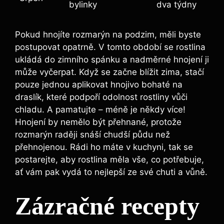
⁣bylinky
dva týdny
Pokud hnojíte‍ rozmarýn​ na podzim, měli byste
postupovat opatrně. ​V tomto období se rostlina
ukládá do zimního spánku a nadměrné ‍hnojení ji‍
může vyčerpat. Když ​se začne blížit zima, stačí
pouze jednou aplikovat hnojivo⁣ bohaté​ na
draslík, ⁢které podpoří odolnost rostliny vůči
chladu. ⁣A pamatujte – méně‌ je někdy více!
Hnojení by ‍nemělo být přehnané, protože‍
rozmarýn raději snáší ⁣chudší půdu než
přehnojenou. Rádi ho máte⁤ v kuchyni,⁣ tak se
postarejte, aby rostlina měla​ vše, co⁢ potřebuje,
ať ⁢vám ​pak vydá to nejlepší ze své chuti⁤ a vůně.
Zázračné recepty