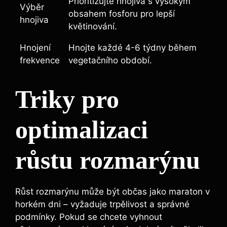
Prioritizujte ​hnojiva s​ vysokým
Výběr
obsahem ⁣fosforu pro lepší
hnojiva
květinování.
Hnojení
Hnojte každé 4-6 týdny během
frekvence
vegetačního období.
Triky pro
optimalizaci
růstu⁢ rozmarýnu
Růst⁤ rozmarýnu může⁣ být občas jako maraton v
horkém dni – vyžaduje trpělivost a správné
podmínky. Pokud se​ chcete vyhnout