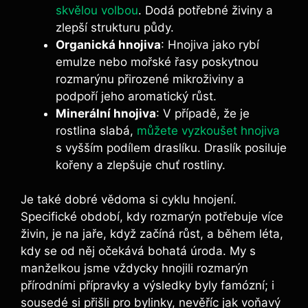
skvělou volbou
. ⁤Dodá ‌potřebné živiny a
zlepší strukturu půdy.
Organická hnojiva
:⁣ Hnojiva jako rybí
emulze nebo ⁣mořské řasy poskytnou
rozmarýnu přirozené mikroživiny a
podpoří jeho aromatický růst.
Minerální hnojiva
: V případě, že‍ je⁢
rostlina slabá,
můžete vyzkoušet hnojiva
s vyšším podílem draslíku. Draslík posiluje
kořeny a zlepšuje chuť rostliny.
Je ⁣také dobré vědoma si cyklu​ hnojení.
Specifické období, ⁤kdy rozmarýn potřebuje více
živin, je na‌ jaře, když začíná růst, a během ‍léta,
kdy se od něj očekává bohatá úroda. My s
manželkou ⁣jsme vždycky⁢ hnojili rozmarýn
přírodními přípravky a‌ výsledky⁤ byly ‌famózní; i
sousedé si přišli pro bylinky, nevěříc jak voňavý