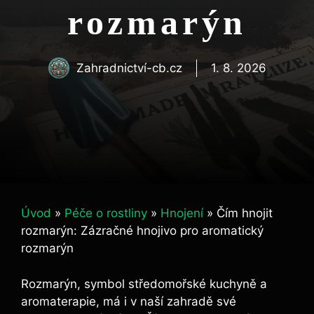
rozmarýn
Zahradnictví-cb.cz
1. 8. 2026
Úvod
»
Péče o rostliny
»
Hnojení
»
Čím hnojit
rozmarýn: Zázračné hnojivo pro aromatický
rozmarýn
Rozmarýn, symbol středomořské kuchyně​ a
aromaterapie,‌ má ‍i v naší ⁤zahradě své