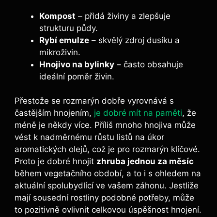
Kompost
– přidá živiny a⁤ zlepšuje
strukturu půdy.
Rybí emulze
– skvělý zdroj dusíku a
mikroživin.
Hnojivo​ na bylinky
– často obsahuje
ideální poměr živin.
Přestože se rozmarýn dobře ⁣vyrovnává s‍
častějším hnojením,
je dobré mít ⁤na paměti
, že⁤
méně je ⁤někdy více. Příliš mnoho ​hnojiva může
vést k nadměrnému růstu listů na úkor
aromatických olejů, což je pro rozmarýn‌ klíčové.⁢
Proto je dobré hnojit
zhruba jednou za měsíc
během vegetačního období, a to i s ohledem na
aktuální⁢ spolubydlící ve vašem záhonu. Jestliže
mají‌ sousední ​rostliny podobné potřeby, může
⁢to pozitivně ovlivnit ⁤celkovou úspěšnost hnojení.