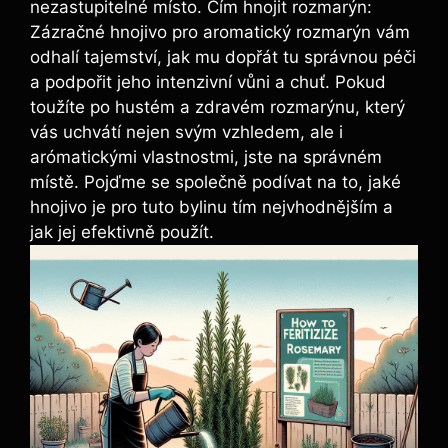
nezastupitelné místo. Čím hnojit rozmarýn:
‌Zázračné hnojivo ‌pro aromatický rozmarýn vám
odhalí⁣ tajemství, jak mu ​dopřát ‍tu správnou péči
a podpořit⁣ jeho intenzivní ‌vůni a chuť. Pokud
toužíte po hustém a ⁢zdravém rozmarýnu, který
vás‌ uchvátí nejen svým vzhledem, ale i⁤
arómatickými vlastnostmi, jste na správném
místě. Pojďme se společně podívat na‍ to, jaké
hnojivo je pro tuto ⁢bylinu​ tím nejvhodnějším a
jak jej efektivně použít.