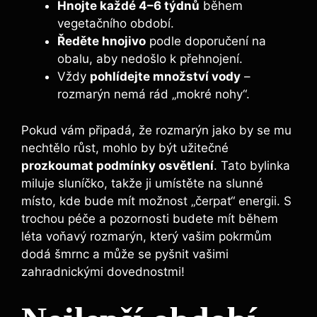
Hnojte ⁤každé 4–6​ týdnů
​během
vegetačního období.
Ředěte hnojivo
podle ⁤doporučení⁣ na
obalu, aby ⁢nedošlo k přehnojení.
Vždy
pohlídejte‌ množství vody
–
rozmarýn nemá rád „mokré nohy“.
Pokud vám připadá,‌ že rozmarýn jako by⁤ se mu
nechtělo růst, mohlo by být užitečné
prozkoumat‌ podmínky osvětlení
. Tato bylinka
miluje sluníčko, ​takže ‍ji umístěte⁣ na slunné
místo, kde bude ‌mít možnost „čerpat“ energii. S
trochou ​péče a pozornosti budete⁤ mít během
léta‌ voňavý rozmarýn, který⁢ vašim pokrmům
dodá šmrnc a může se pyšnit⁣ vašimi
zahradnickými dovednostmi!