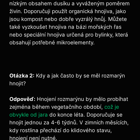
nízkým obsahem ‌dusíku a vyváženým poměrem
živin. Doporučuji použít organická⁣ hnojiva, ‌jako
jsou kompost nebo dobře vyzrálý hnůj. Můžete
také vyzkoušet hnojiva na​ bázi ​mořských řas
nebo speciální⁤ hnojiva ​určená pro bylinky, která
obsahují potřebné mikroelementy.
Otázka 2:
⁤Kdy a jak často by se měl rozmarýn
hnojit?
Odpověď:
Hnojení rozmarýnu by ⁣mělo probíhat
‌zejména během ⁢vegetačního období,
což je
obvykle od jara
do konce léta. Doporučuje se
hnojit jednou za 4-6 týdnů. V zimních měsících,
kdy⁢ rostlina přechází do klidového stavu,
hnojení ​není⁢ nutné.