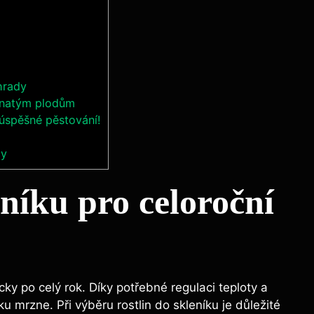
hrady
avnatým plodům
 úspěšné pěstování!
dy
eníku pro celoroční
cky po celý rok. Díky potřebné regulaci teploty a
u mrzne. Při výběru rostlin do skleníku je důležité