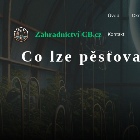
Přeskočit
na
Úvod
Okr
obsah
Zahradnictví-CB.cz
Kontakt
Co lze pěstov