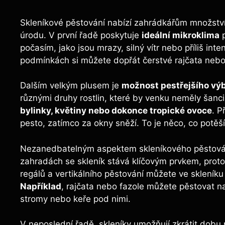
Skleníkové pěstování nabízí zahrádkářům množství
úrodu. V první řadě poskytuje
ideální mikroklima
p
počasím, jako jsou mrazy, silný vítr nebo příliš int
podmínkách si můžete dopřát čerstvé rajčata nebo o
Dalším velkým plusem je
možnost pestřejšího výb
různými druhy rostlin, které by venku neměly šanci 
bylinky, květiny nebo dokonce tropické ovoce
. P
pesto, zatímco za okny sněží. To je něco, co potěš
Nezanedbatelným aspektem skleníkového pěstová
zahradách se skleník stává klíčovým prvkem, pro
regálů a vertikálního pěstování můžete ve skleníku
Například
, rajčata nebo fazole můžete pěstovat na
stromy nebo keře pod nimi.
V neposlední řadě, skleníky umožňují zkrátit dobu