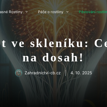
asné Rostliny
Péče o rostliny
Pěstování rostli
at ve skleníku: C
na dosah!
Zahradnictví-cb.cz
4. 10. 2025