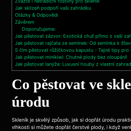
Zvažte i netradiční rostliny pro skleník
Jak sklizeň podpoří vaši zahrádku
Otázky & Odpovědi
Závěrem
Doporučujeme:
Jak pěstovat zázvor: Exotická chuť přímo z vaší za
Jak pěstovat rajčata ze semínek: Od semínka k šť
S čím pěstovat růžičkovou kapustu - Tajné tipy pro
Jak pěstovat minikiwi: Chutné plody bez oloupání!
Jak pěstovat lanýže: Luxusní houby z vlastní zahra
Co pěstovat ve skl
úrodu
Skleník je skvělý způsob, jak si dopřát úrodu prakti
vlhkosti si můžete dopřát čerstvé plody, i když venk