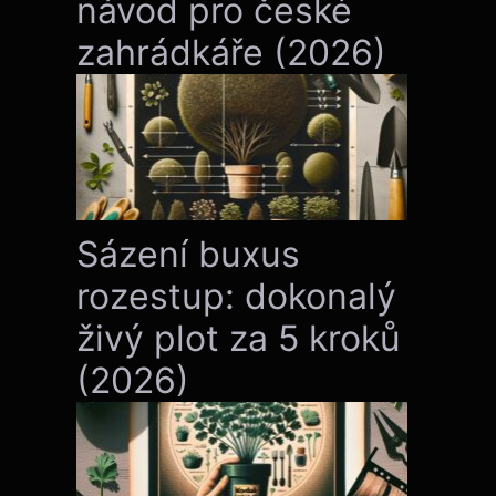
návod pro české
zahrádkáře (2026)
Sázení buxus
rozestup: dokonalý
živý plot za 5 kroků
(2026)