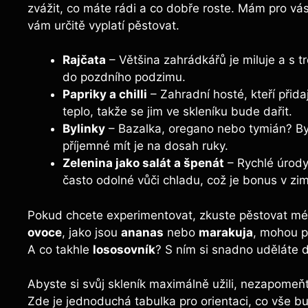
zvážit, co máte rádi a co dobře roste. Mám pro vás 
vám určitě vyplatí pěstovat.
Rajčata
– Většina zahrádkářů je miluje a s 
do pozdního podzimu.
Papriky a chilli
– Zahradní hosté, kteří přidají
teplo, takže se jim ve skleníku bude dařit.
Bylinky
– Bazalka, oregano nebo tymián? Byli
příjemné mít je na dosah ruky.
Zelenina jako salát a špenát
– Rychlé úrody
často odolné vůči chladu, což je bonus v zi
Pokud chcete experimentovat, zkuste pěstovat mé
ovoce
, jako jsou
ananas
nebo
marakuja
, mohou p
A co takhle
lososovník
? S ním si snadno uděláte d
Abyste si svůj skleník maximálně užili, nezapomeňt
Zde je jednoduchá tabulka pro orientaci, co vše bu