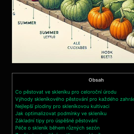
Obsah
Co pěstovat ve skleníku pro celoroční úrodu
Výhody skleníkového pěstování pro každého zahrá
Nejlepší plodiny pro skleníkovou kultivaci
Jak optimalizovat podmínky ve skleníku
Základní tipy pro úspěšné pěstování
Péče o skleník během různých sezón