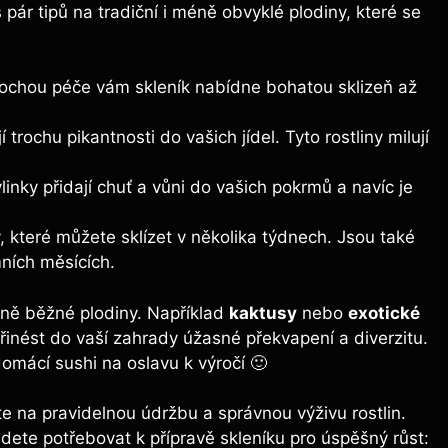
pár tipů na tradiční i méně obvyklé plodiny, které se
trochou péče vám skleník nabídne bohatou sklizeň až
 trochu pikantnosti do vašich jídel. Tyto rostliny milují
nky přidají chuť a vůni do vašich pokrmů a navíc je
, které můžete sklízet v několika týdnech. Jsou také
mních měsících.
ně běžné plodiny. Například
kaktusy
nebo
exotické
řinést do vaší zahrady úžasné překvapení a diverzitu.
omácí sushi na oslavu k výročí 🙂
e na pravidelnou údržbu a správnou výživu rostlin.
dete potřebovat k přípravě skleníku pro úspěšný růst: