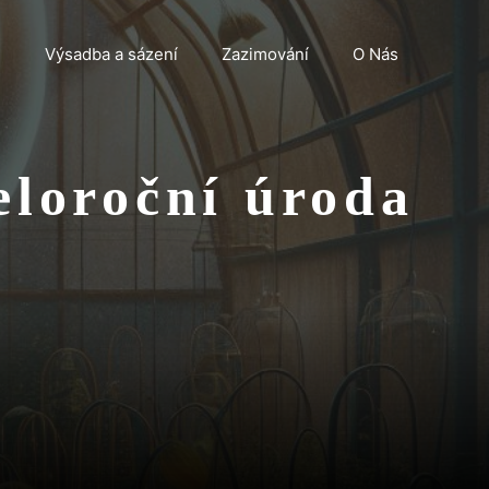
n
Výsadba a sázení
Zazimování
O Nás
eloroční úroda