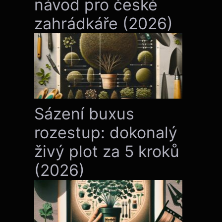
návod pro české
zahrádkáře (2026)
Sázení buxus
rozestup: dokonalý
živý plot za 5 kroků
(2026)