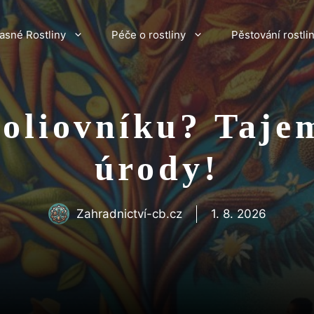
asné Rostliny
Péče o rostliny
Pěstování rostli
foliovníku? Tajem
úrody!
Zahradnictví-cb.cz
1. 8. 2026