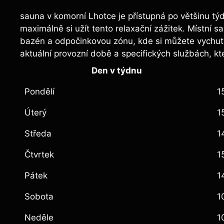
sauna v komorní Lhotce je přístupná po většinu tý
maximálně si užít tento relaxační zážitek. Místní 
bazén a odpočinkovou zónu, kde si můžete vychutn
aktuální provozní době a specifických službách, kt
Den v týdnu
Pondělí
1
Úterý
1
Středa
1
Čtvrtek
1
Pátek
1
Sobota
1
Neděle
1