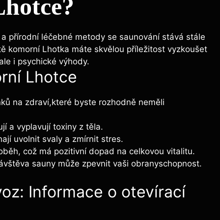
Lhotce?
 a přírodní léčebné metody se saunování stává stále
tě komorní Lhotka máte skvělou příležitost vyzkoušet
, ale i psychické výhody.
rní Lhotce
nků na zdraví,které byste rozhodně neměli
jí a vyplavují toxiny z těla.
í uvolnit svaly a zmírnit stres.
běh, což má pozitivní dopad na celkovou vitalitu.
ávštěva sauny může zpevnit vaši obranyschopnost.
oz: Informace o otevírací