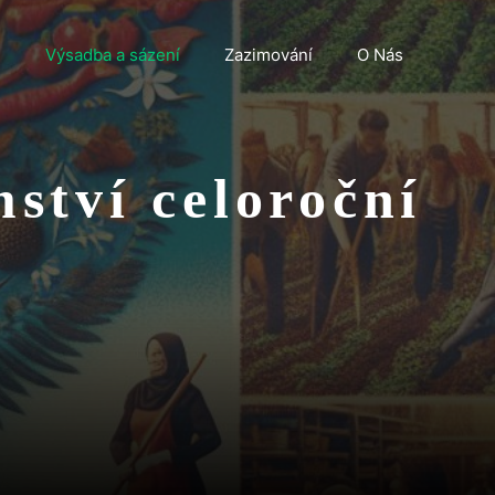
n
Výsadba a sázení
Zazimování
O Nás
ství celoroční