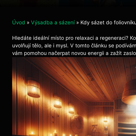
Úvod
»
Výsadba a sázení
»
Kdy sázet do foliovník
Hledáte ideální místo pro relaxaci a regeneraci? K
uvolňují tělo, ale i mysl. V tomto článku se podívá
vám pomohou načerpat novou energii a zažít zasl