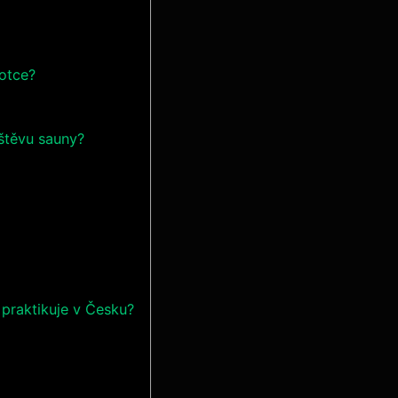
hotce?
vštěvu sauny?
 praktikuje v Česku?