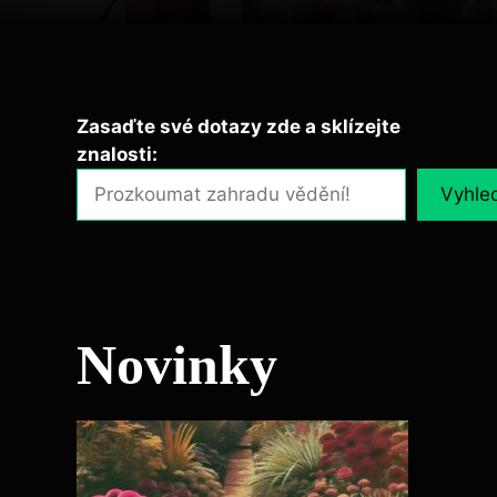
Zasaďte své dotazy zde a sklízejte
znalosti:
Vyhle
Novinky