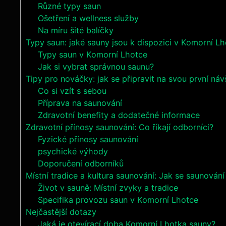
Různé typy saun
Ošetření a wellness služby
Na míru šité balíčky
Typy saun: jaké sauny jsou k dispozici v Komorní L
Typy saun v Komorní Lhotce
Jak si vybrat správnou saunu?
Tipy pro nováčky: jak se připravit na svou první ná
Co si vzít s sebou
Příprava na saunování
Zdravotní benefity a dodatečné informace
Zdravotní přínosy saunování: Co říkají odborníci?
Fyzické přínosy saunování
psychické výhody
Doporučení odborníků
Místní tradice a kultura saunování: Jak se saunování
Život v sauně: Místní zvyky a tradice
Specifika provozu saun v Komorní Lhotce
Nejčastější dotazy
Jaká je otevírací doba Komorní Lhotka sauny?