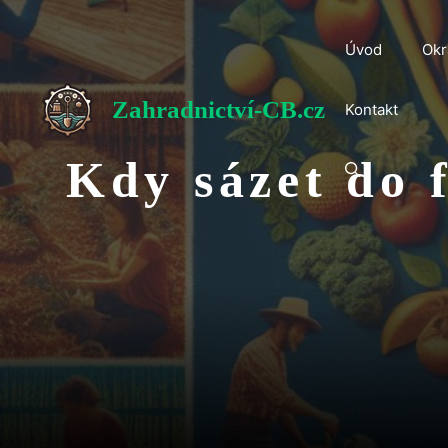
Přeskočit
na
Úvod
Okr
obsah
Zahradnictví-CB.cz
Kontakt
Kdy sázet do 