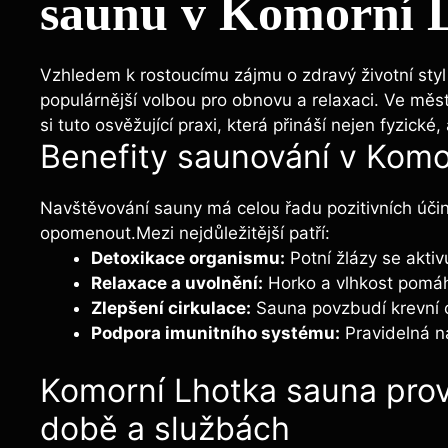
saunu v Komorní 
Vzhledem k rostoucímu zájmu o zdravý životní styl
populárnější volbou pro obnovu a relaxaci. Ve měs
si tuto osvěžující praxi, která přináší nejen fyzické
Benefity saunování v Komo
Navštěvování sauny má celou řadu pozitivních úči
opomenout.Mezi nejdůležitější patří:
Detoxikace organismu:
Potní žlázy se aktivu
Relaxace a uvolnění:
Horko a vlhkost pomáhaj
Zlepšení cirkulace:
Sauna povzbudí krevní o
Podpora imunitního systému:
Pravidelná n
Komorní Lhotka sauna prov
době a službách