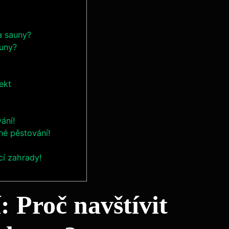
a sauny?
auny?
ekt
ání!
né pěstování!
cí zahrady!
 Proč navštívit