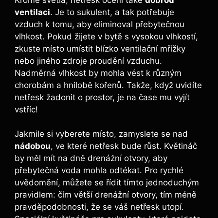
ventilaci
. Je to ⁣sukulent, a tak potřebuje
vzduch k tomu, aby eliminoval přebytečnou
vlhkost. Pokud žijete‍ v bytě s vysokou vlhkostí,
zkuste ‍místo umístit blízko ventilační mřížky
⁢nebo jiného zdroje ‍proudění vzduchu.
⁣Nadměrná vlhkost by mohla vést k různým
chorobám a hnilobě kořenů. Takže, když uvidíte
netřesk žadonit o prostor, je ⁣na​ čase⁢ mu vyjít
vstříc!
Jakmile si vyberete místo, zamyslete se ‌nad
nádobou
, ve které ​netřesk bude ⁣růst. Květináč
by měl mít na dně drenážní otvory, aby
přebytečná ⁤voda mohla odtékat. Pro rychlé
uvědomění, můžete ⁤se⁤ řídit‍ tímto jednoduchým​
pravidlem: čím větší drenážní otvory,‌ tím méně
pravděpodobnosti, že ⁢se váš ⁤netřesk utopí.⁢