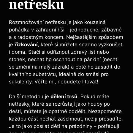
netřesku
Rozmnožování ‍netřesku je jako kouzelná
pohádka v zahradní říši – jednoduché, ‌zábavné
a s radostným koncem.​ Nejčastějším⁤ způsobem
je
řízkování
, které‍ si můžete ⁢snadno vyzkoušet
i doma. Stačí⁤ si odříznout ⁣zdravý list nebo
stonek, nechat ho oschnout na ⁤pár dní⁢ (nechť
se ⁤změní na malý‌ zázrak) a ​poté ho zasadit do
kvalitního substrátu, ideálně⁢ do směsi pro
sukulenty. Věřte mi, nebudete litovat!
Další metodou je⁢
dělení trsů
. Pokud‍ máte⁢
netřesky, které se⁣ rozrůstají‍ jako houby po
dešti, můžete je opatrně ‌oddělit. Nezapomeňte
každou⁤ část nechat ‌zaschnout, než ⁢ji přesadíte.⁢
Je to⁤ jako posílat děti na ⁢prázdniny – potřebují