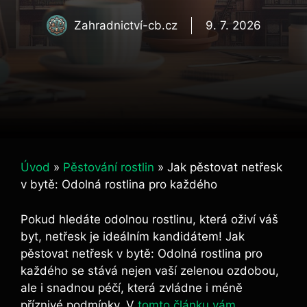
Zahradnictví-cb.cz
9. 7. 2026
Úvod
»
Pěstování rostlin
»
Jak pěstovat netřesk
v bytě: Odolná rostlina pro každého
Pokud hledáte odolnou rostlinu, ⁢která‌ oživí váš
byt, netřesk je ideálním kandidátem! Jak
pěstovat netřesk v bytě: Odolná rostlina‍ pro
každého se stává nejen vaší⁤ zelenou ozdobou,
ale i ⁢snadnou péčí, která⁤ zvládne i méně
⁣příznivé podmínky. V
tomto článku vám