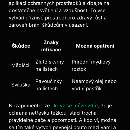
aplikaci ochranných prostředků a‍ dbejte na
dostatečné osvětlení a⁣ vzdušnost. To vše
vytváří příznivé prostředí pro zdravý růst a
zároveň brání‌ škůdcům v usazení.
Znaky
Škůdce
Možná opatření
infikace
Žluté ‍skvrny
Přírodní mýdlový
Mědičci
⁣na listech
roztok
Pavoučinky
Neemový ‍olej nebo
Sviluška
‍na listech
vodní‍ postřik
Nezapomeňte, že⁤ i
když se může zdát
, že je
ochrana netřesku‍ těžkou, stačí trocha
pravidelné​ péče a ⁣pozornosti. A kdo ví,⁢ možná
se tím⁤ také vytvoří pevnější pouto mezi vámi a