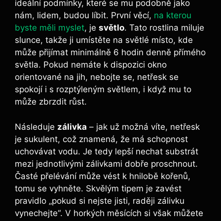
ideální podmínky, ⁤které se mu ⁢podobně jako
nám, lidem, budou líbit. První věcí,
na kterou
byste měli myslet
, je
světlo
. Tato rostlina miluje
slunce, takže‍ ji umístěte ⁣na‌ světlé místo, kde
může přijímat ⁣minimálně 6 hodin denně ⁤přímého
‌světla. Pokud‍ nemáte​ k dispozici okno
orientované⁣ na jih, ‍nebojte se, netřesk se
spokojí i s⁤ rozptýleným světlem, i když mu to
může zbrzdit růst.
Následuje
zálivka
– ⁤jak už možná ​víte, netřesk
je⁢ sukulent, což znamená, že má schopnost
uchovávat⁢ vodu. Je tedy lepší nechat substrát
mezi jednotlivými​ zálivkami dobře proschnout.
‍Časté přelévání může vést k hnilobě kořenů,
tomu​ se vyhněte. Skvělým tipem je‍ zavést
pravidlo „pokud si nejste jisti, raději zálivku
vynechejte“. V ⁢horkých měsících si však můžete