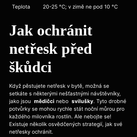
Teplota
20-25 °C; v zimě ne pod 10 °C
Jak ochránit
netřesk před
škůdci
Když pěstujete netřesk⁣ v bytě, možná se
setkáte s některými nešťastnými návštěvníky,
jako jsou ⁣
mědičci
nebo ​
svilušky
. Tyto ⁢drobné
potvůrky se ‍mohou⁤ rychle⁤ stát noční můrou pro
každého⁤ milovníka rostlin.⁤ Ale nebojte se!
Existuje několik osvědčených strategií, jak⁤ své
netřesky ochránit.