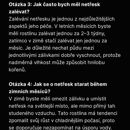
Otázka ⁤3: Jak často bych měl ​netřesk
zalévat?
Zalévání netřesku je jednou z nejdůležitějších
aspektů jeho‌ péče. ⁤V letních měsících byste
měli rostlinu zalévat jednou za ‌2–3⁢ týdny,‌
zatímco v zimě stačí zalévat jen jednou za
měsíc. Je důležité ⁤nechat půdu mezi
jednotlivými zálivkami dobře vyschnout, protože
nadměrná vlhkost může způsobit hnilobu
kořenů.
Otázka ​4: Jak se o⁤ netřesk ​starat během
zimních měsíců?
V zimě byste měli omezit zálivku ​a ⁤umístit
netřesk na světlejší místo, ale mimo přímý tah
studeného vzduchu.⁢ Tato rostlina má tendenci
zpomalit svůj růst⁢ v‍ chladnějším počasí, proto
se doporučuje nezapomínat na úsporu vody.