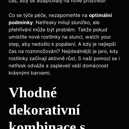
‍čas, aby se adaptovaly na nové prostředí!
Co se týče péče, nezapomeňte⁢ na
optimální
podmínky
. Netřesky milují sluníčko, ale
přehřívání ‌může být‍ problém.‍ Takže‌ pokud
umístíte nové rostlinky na slunci, watch your
step,⁢ aby nedošlo ⁣k popálení. A kdy je nejlepší
čas na rozmnožování? Nejideálnější je ⁤jaro, kdy
rostlinky ‍začínají aktivně růst. S naší pomocí se i
netřesk odváže a⁢ zaplevelí vaší domácnost
krásnými barvami.
Vhodné
dekorativní
kombinace s