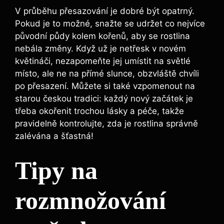
V⁢ průběhu přesazování je⁢ dobré být opatrný.
Pokud ‌je to možné, snažte se udržet co nejvíce
původní​ půdy ‍kolem kořenů, aby se rostlina
⁣nebála změny. Když už‌ je netřesk v novém
květináči, nezapomeňte‍ jej umístit na ⁢světlé
místo, ale ne na přímé ‌slunce,⁤ obzvláště chvíli‍
po přesazení. Můžete si také vzpomenout na
starou českou⁣ tradici: každý​ nový začátek je
třeba okořenit trochou lásky a⁢ péče, takže
pravidelně kontrolujte, zda je rostlina správně
zalévána a šťastná!
Tipy‌ na
rozmnožování