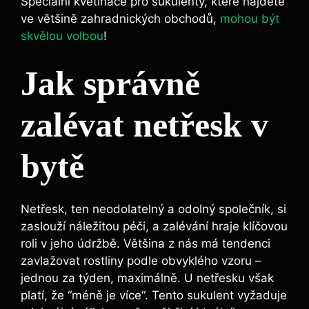
Speciální květináče pro sukulenty, ‍které najdete
ve většině zahradnických obchodů,
mohou být
skvělou volbou
!
Jak správně
zalévat‍ netřesk v
bytě
Netřesk, ⁢ten ⁢neodolatelný a odolný společník,‌ si
zaslouží​ náležitou péči, a zalévání ⁣hraje klíčovou
roli v ‍jeho⁣ údržbě. Většina z ⁢nás má tendenci
zavlažovat rostliny podle obvyklého vzoru –
jednou za týden, maximálně. U ⁢netřesku však
platí, že ‍“méně je⁣ více“. Tento sukulent vyžaduje