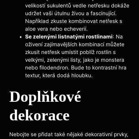
velikostí sukulentů vedle⁢ netřesku ‍dokáže
udržet⁣ vaši​ útulnu ‍živou a fascinující.
Například zkuste kombinovat⁢ netřesk s‌
aloe vera​ nebo echeverií.
Se zelenými listnatými rostlinami
: Na
oživení ⁤zajímavějších kombinací můžete ​
zkusit‌ netřesk umístit poblíž ‌rostlin s
velkými, zelenými listy, jako ⁣je monstera
nebo filodendron. Bude to kontrastní ⁤hra
textur, ‌která dodá hloubku.
Doplňkové
‍dekorace
Nebojte se přidat také nějaké dekorativní prvky,