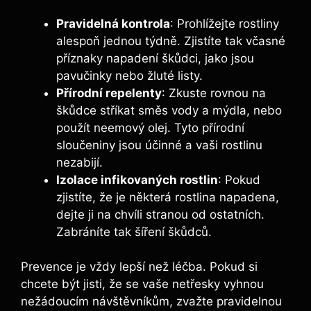
Pravidelná kontrola
: Prohlížejte rostliny⁣
alespoň jednou týdně. ⁣Zjistíte⁤ tak včasné
příznaky napadení škůdci, jako jsou‍
pavučinky⁤ nebo žluté ​listy.
Přírodní repelenty
:⁤ Zkuste rovnou na
škůdce stříkat směs ​vody‌ a mýdla,​ nebo
použít neemový ‌olej. Tyto přírodní
sloučeniny jsou účinné ​a vaši⁣ rostlinu
nezabijí.
Izolace infikovaných rostlin
: Pokud
zjistíte, že je některá rostlina napadena,
dejte ji na chvíli stranou od ostatních.
Zabráníte tak šíření​ škůdců.
Prevence je ⁤vždy lepší než léčba. ‍Pokud si
chcete být ⁣jisti, že se vaše netřesky vyhnou⁣
nežádoucím návštěvníkům,⁤ zvažte‌ pravidelnou