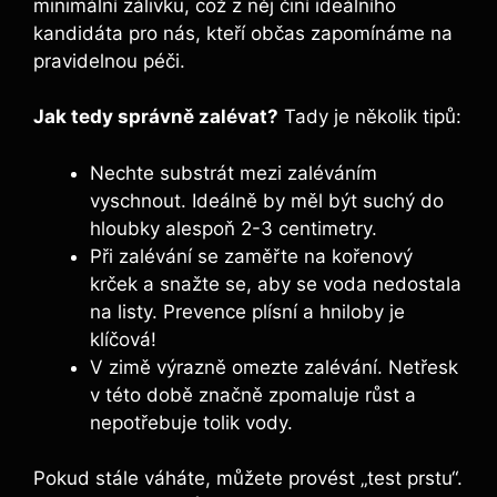
minimální zálivku, což z něj činí ideálního
kandidáta pro nás, kteří občas zapomínáme na
pravidelnou péči.
Jak tedy správně zalévat?
Tady je několik tipů:
Nechte substrát mezi zaléváním
vyschnout. ‌Ideálně by měl být suchý‍ do
‌hloubky⁤ alespoň 2-3 centimetry.
Při zalévání se‌ zaměřte na kořenový
krček ⁣a snažte se, aby se‍ voda nedostala
na listy. Prevence plísní a hniloby je
klíčová!
V zimě výrazně omezte zalévání. Netřesk
v této době značně zpomaluje růst a⁢
nepotřebuje ⁣tolik vody.
Pokud stále váháte, můžete provést „test prstu“.