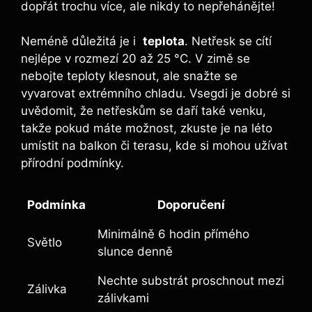
dopřát⁤ trochu⁤ více, ale nikdy to nepřehánějte!
Neméně důležitá je i ⁣
teplota
. Netřesk se⁤ cítí
nejlépe v rozmezí 20 až ‍25 °C. V zimě se
nebojte teploty klesnout, ale snažte se
vyvarovat extrémního chladu. Vsegdi je dobré ‍si
uvědomit, že netřeskům se⁤ daří také venku,
takže ⁣pokud máte ⁢možnost, zkuste je na ‍léto
umístit na balkon či ​terasu, kde si mohou užívat⁤
přírodní podmínky.
Podmínka
Doporučení
Minimálně‍ 6 hodin přímého
Světlo
slunce ⁢denně
Nechte substrát proschnout⁤ mezi
Zálivka
zálivkami