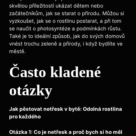
skvělou příležitostí ukázat dětem nebo
začátečníkům, jak⁣ se starat o přírodu. Můžou si
vyzkoušet,‌ jak ⁣se o⁣ rostlinu⁣ postarat, a při tom
‌se naučit o photosyntéze ⁣a ​podmínkách růstu.
Také je to ideální způsob, jak do svých domovů
vnést ⁣trochu zeleně⁢ a přírody, i když bydlíte ve
městě.
Často kladené
otázky
Jak pěstovat netřesk⁢ v ​bytě: Odolná rostlina
pro každého
Otázka 1: Co je netřesk a proč bych si ho měl