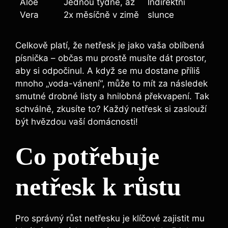
Aloe
Jednou​ týdně, až
Indirektní
Vera
2x měsíčně v zimě
slunce
Celkově ‍platí, že⁢ netřesk je jako⁣ vaša oblíbená
písnička – občas mu prostě musíte dát prostor,
aby si odpočinul.‍ A ‌když ​se mu dostane příliš
mnoho „voda-vánení“, může to ⁣mít za následek
⁤smutné drobné listy ⁤a hnilobná ‍překvapení. Tak
schválně, zkusíte to? Každý netřesk si zaslouží
být ⁣hvězdou vaší domácnosti!
Co⁤ potřebuje⁣
netřesk k‌ růstu
Pro správný růst netřesku je klíčové zajistit mu