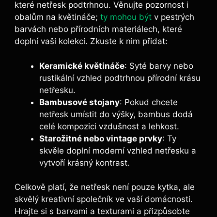
které netřesk‍ podtrhnou. Věnujte pozornost ⁣i
obalům na květináče;
ty mohou být
⁤ v pestrých
‍barvách nebo přírodních materiálech, které
doplní vaši kolekci. Zkuste ​k nim přidat:
Keramické ⁢květináče
: Syté barvy nebo
rustikální vzhled podtrhnou přírodní krásu
netřesku.
Bambusové stojany
: Pokud chcete
netřesk umístit ⁣do výšky, bambus dodá
celé kompozici vzdušnost a lehkost.
Starožitné nebo vintage prvky
: Ty
skvěle doplní moderní vzhled netřesku a
vytvoří krásný kontrast.
Celkově⁤ platí, ‌že ‌netřesk ‌není pouze⁤ kytka, ale
skvělý kreativní společník ve vaší domácnosti.
Hrajte ⁣si​ s barvami a texturami a přizpůsobte