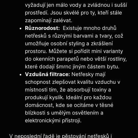
vyžadují jen málo vody a zvládnou i sušší
prostředí. Jsou⁤ skvélé pro ty, kteří stále
zapomínají zalévat.
Různorodost:
​ Existuje mnoho druhů
netřesků s různými barvami a tvary, což
umožňuje osobní styling a zkrášlení
prostoru.‍ Můžete⁢ si pořídit mini varianty
⁢do okenních parapetů nebo větší rostliny,
které dodají šmrnc ‌jiným částem bytu.
Vzdušná filtrace:
Netřesky ⁣mají
schopnost zlepšovat kvalitu⁤ vzduchu v
místnosti tím, že absorbují toxiny a
produkují kyslík. Ideální pro každou
domácnost, kde se ocitáme v těsné
blízkosti s umělým ‍osvětlením a
elektronickými ⁣přístroji.
V neposlední řadě je pěstování netřesků i