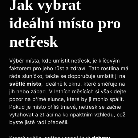
Jak‌ vybrat
ideální místo pro
netřesk
Výběr místa, kde umístit netřesk, je klíčovým
faktorem ​pro ⁣jeho ​růst a zdraví. Tato rostlina má
⁢ráda sluníčko, takže ‍se⁣ doporučuje umístit ji⁢ na
světlé místo
, ideálně k oknu, ⁤které⁢ směřuje na
jih nebo západ. V letních měsících si však dejte
pozor na⁤ přímé slunce, které by ji mohlo spálit.
Pokud je‍ místo‍ příliš tmavé, netřesk se začne
vytahovat a ztrácí na kompaktním vzhledu, což
byste‌ jistě rádi předešli.
Kromě světla, netřesk ocení‌ také
dobrou