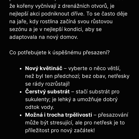
že kořeny ⁣vyčnívají z⁣ drenážních otvorů, je
nejlepší akci podniknout dříve.‍ To se často děje⁤
na ​jaře, kdy ‍rostlina začíná svou ‌růstovou
sezónu ‍a je v nejlepší kondici, aby⁣ se
adaptovala na nový domov.
Co potřebujete k úspěšnému ⁣přesazení?
Nový ⁢květináč
– vyberte o něco větší,⁤
než byl ten⁤ předchozí; bez⁣ obav, netřesky
se rády rozrůstají!
Čerstvý substrát
– stačí⁣ substrát ‌pro
sukulenty; je lehký a umožňuje⁤ dobrý
odtok vody.
Možná ‍i ‌trocha‌ trpělivosti
– přesazování
⁤může být‍ stresující, ale pro netřesk je‌ to
příležitost pro⁣ nový začátek!