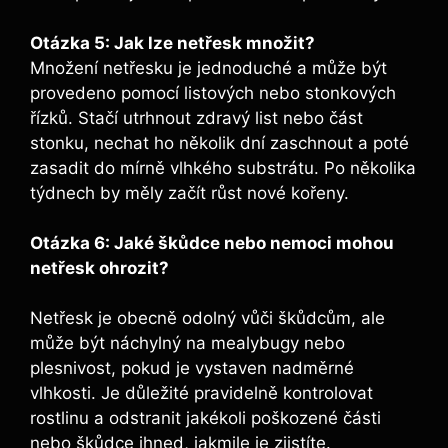
Otázka 5: Jak​ lze netřesk množit?
Množení netřesku ⁤je jednoduché a může být
provedeno pomocí listových nebo ​stonkových
řízků. Stačí utrhnout zdravý list nebo část
stonku, nechat ho několik dní zaschnout ​a poté
zasadit ​do mírně vlhkého substrátu. ​Po několika
týdnech by měly⁤ začít růst nové kořeny.
Otázka 6: Jaké ‍škůdce nebo nemoci mohou⁣
netřesk ohrozit?
Netřesk⁤ je obecně odolný vůči škůdcům, ale
může být ⁣náchylný na ‍mealybugy nebo
plesnivost, pokud‍ je‌ vystaven nadměrné
vlhkosti. ⁣Je důležité pravidelně kontrolovat
rostlinu a odstranit jakékoli poškozené části ​
nebo škůdce‌ ihned, jakmile je zjistíte.