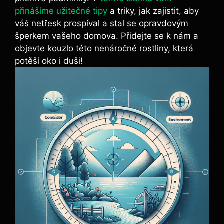
přinášíme užitečné tipy
a⁢ triky, jak zajistit,‌ aby
váš netřesk​ prospíval a stal se‌ opravdovým
šperkem vašeho domova. Přidejte se k nám a
objevte⁣ kouzlo této nenáročné rostliny, která‌
potěší oko i duši!