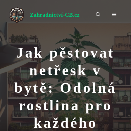
Přeskočit
na
Zahradnictví-CB.cz
Menu
obsah
Jak pěstovat
netřesk v
bytě: Odolná
rostlina pro
každého