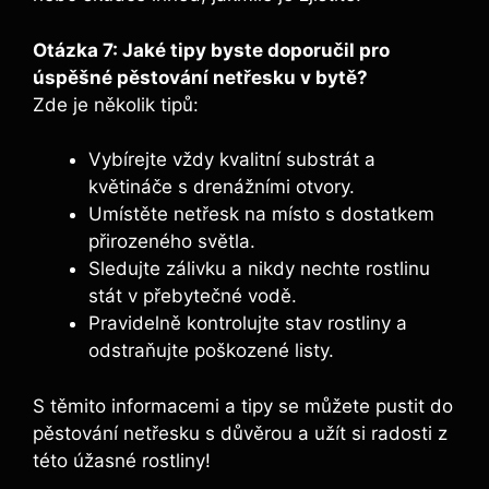
Otázka ​7: Jaké tipy byste doporučil ‌pro
úspěšné pěstování netřesku v bytě?
Zde je ⁢několik tipů:
Vybírejte vždy kvalitní substrát a
květináče s drenážními otvory.
Umístěte‍ netřesk na místo s⁢ dostatkem
přirozeného světla.
Sledujte zálivku a nikdy nechte rostlinu
stát v přebytečné ‍vodě. ‍
Pravidelně kontrolujte stav rostliny a
odstraňujte poškozené listy. ⁤
S ​těmito informacemi a tipy ‌se ⁢můžete pustit do
​pěstování netřesku s důvěrou a užít si radosti z
této úžasné rostliny!