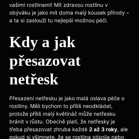
vašimi rostlinami! Mít zdravou rostlinu v⁣
obýváku je jako mít doma malý ⁢kousek přírody –
a ‌ta si zaslouží tu ‌nejlepší možnou péči.
Kdy a jak
přesazovat
netřesk
Přesazení netřesku je⁢ jako ⁢malá ⁢oslava péče⁢ o
rostliny. Měli‍ bychom⁤ to příliš neodkládat,
protože příliš malý květináč může netřesku
bránit v růstu. ⁣Obecně ‍platí, že netřesky je
třeba přesazovat zhruba každé
2 až 3 roky
, ale​
pokud si všimnete,‍ že se rostlina stísnila nebo⁤