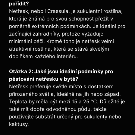
pořídit?
Netřesk, ‍neboli Crassula, je ‌sukulentní rostlina,
která ​je‌ známá⁢ pro ​svou schopnost přežít v
poměrně extrémních ​podmínkách. Je ideální pro
začínající zahradníky, protože vyžaduje
minimální péči.‌ Kromě toho je netřesk ​velmi
atraktivní rostlina, která se stává skvělým​
doplňkem každého interiéru.
Otázka 2: Jaké jsou ideální ​podmínky pro
pěstování ⁤netřesku v bytě?
Netřesk preferuje světlé místo s⁤ dostatkem
⁢přirozeného světla,‍ ideálně na ⁤jih nebo západ.
Teplota⁤ by měla být‍ mezi 15 a 25 °C. Důležité je
také mít dobře odvodněnou půdu, ⁣takže‍
používejte substrát určený pro sukulenty nebo
kaktusy.