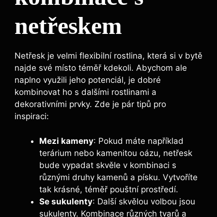
netřeskem
Netřesk je velmi flexibilní rostlina, ​která si v bytě
najde ⁣své místo téměř kdekoli. Abychom ale
naplno⁤ využili jeho potenciál,⁣ je dobré
kombinovat⁢ ho s dalšími rostlinami a
dekorativními prvky. ‌Zde je pár ‍tipů pro
inspiraci:
Mezi⁤ kameny
: Pokud máte například
terárium nebo kamenitou oázu, netřesk
bude vypadat skvěle v kombinaci s
různými ⁣druhy kamenů‌ a‍ písku. Vytvoříte
tak krásné, téměř ⁣pouštní⁣ prostředí.
Se sukulenty
: Další skvělou ​volbou‍ jsou
‌sukulenty.⁣ Kombinace různých tvarů a