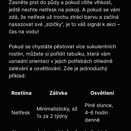
Zasněte prst do půdy a pokud cítíte vlhkost,
ještě nechte‍ netřesk na pokoji. A pokud se ⁤vám​
zdá, že netřesk už trochu ztrácí barvu a začíná⁣
nasazovat své „slzičky“, je to váš signál k akci –
čas ​na vodu!
Pokud se chystáte pěstovat ‌více ‌sukulentních
rostlin, můžete si pořídit tabulku,⁢ která vám
usnadní orientaci⁢ v jejich potřebách ohledně
zalévání a osvětlování. ​Zde ⁣je jednoduchý
příklad:
Rostlina
Zálivka
Osvětlení
Plné slunce,
Minimalisticky, až
Netřesk
4-6 hodin
1x za 2 týdny
⁣denně