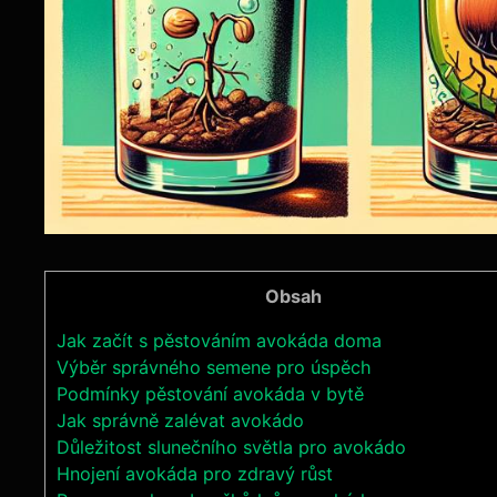
Obsah
Jak začít s pěstováním avokáda doma
Výběr správného semene pro úspěch
Podmínky pěstování avokáda v bytě
Jak správně zalévat avokádo
Důležitost slunečního světla pro avokádo
Hnojení avokáda pro zdravý růst