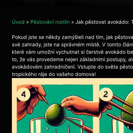
Úvod
»
Pěstování rostlin
»
Jak pěstovat avokádo: 
Pokud jste se někdy zamýšleli nad tím, jak pěstov
své zahrady, jste na správném místě. V tomto člá
které vám umožní vychutnat si čerstvé avokádo be
to, že vás provedeme nejen základními postupy, ale
avokádovém zahradničení. Vstupte do světa pěstov
tropického ráje do vašeho domova!