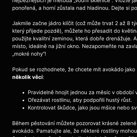
nejběžnějších je metoda „vodní sklenice“. Vložte j
ponořená, a horní zůstala nad hladinou. Dejte si p
Jakmile začne jádro klíčit (což může trvat 2 až 8 tý
který přijede pozdě), můžete ho přesadit do květin
použijte kvalitní zeminou, která dobře drenážuje. A
místo, ideálně na jižní okno. Nezapomeňte na zav
„mokré nohy“!
Pokud se rozhodnete, že chcete mít avokádo jako 
několik věcí
:
Pravidelně hnojit jednou za měsíc v období 
Ořezávat rostlinu, aby podpořili hustý růst.
Kontrolovat škůdce, jako jsou mšice nebo s
Během pěstování můžete pozorovat krásné zelené lis
avokádo. Pamatujte ale, že některé rostliny mohou