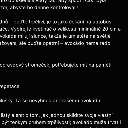
ádro do sklenice vody tak, aby spodní část byla
ozor, abyste ho denně kontrolovali!
dnů – buďte trpěliví, je to jako čekání na autobus,
áče. Vybírejte květináč o velikosti minimálně 20 cm a
vokáda milují slunce, takže je umístěte na světlé
lažování, ale buďte opatrní – avokádo nemá rádo
opravdový stromeček, potřebujete mít na paměti
vegetace.
vilušky. Ta se nevyhnou ani vašemu avokádu!
ty a snít o tom, jak jednou sklidíte svoje vlastní
 být tenkým pruhem trpělivosti; avokádo může trvat i