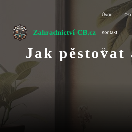
Přeskočit
na
Úvod
Okr
obsah
Zahradnictví-CB.cz
Kontakt
Jak pěstovat