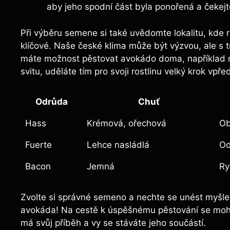
aby jeho spodní část byla ponořená a čekejte
Při výběru semene si také uvědomte lokalitu, kde r
klíčové. Naše české klima může být výzvou, ale s t
máte možnost pěstovat avokádo doma, například na
svitu, uděláte tím pro svoji rostlinu velký krok vpře
Odrůda
Chuť
Hass
Krémová, ořechová
Ob
Fuerte
Lehce nasládlá
Od
Bacon
Jemná
Ry
Zvolte si správné semeno a nechte se unést myšlen
avokáda! Na cestě k úspěšnému pěstování se moh
má svůj příběh a vy se stáváte jeho součástí.