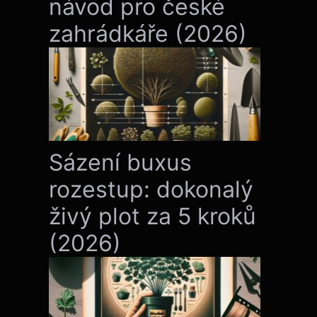
návod pro české
zahrádkáře (2026)
Sázení buxus
rozestup: dokonalý
živý plot za 5 kroků
(2026)