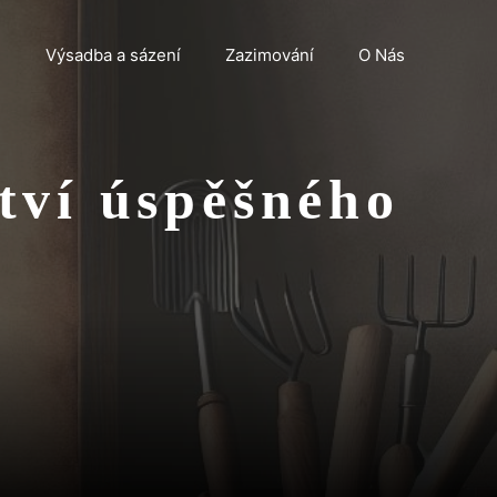
n
Výsadba a sázení
Zazimování
O Nás
tví úspěšného