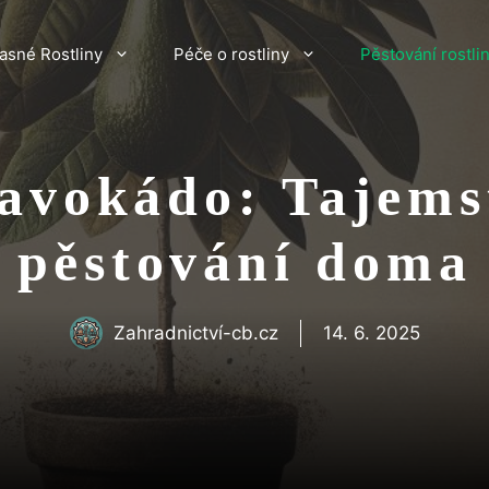
asné Rostliny
Péče o rostliny
Pěstování rostli
 avokádo: Tajems
pěstování doma
Zahradnictví-cb.cz
14. 6. 2025