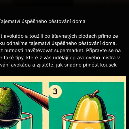
Tajemství úspěšného pěstování doma
at avokádo a toužili po šťavnatých plodech přímo ze
nku odhalíme tajemství úspěšného pěstování doma,
z nutnosti navštěvovat supermarket. Připravte se na
 také tipy, které z vás udělají opravdového mistra v
ání avokáda a zjistěte, jak snadno přinést kousek