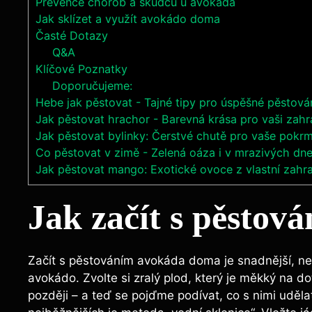
Prevence chorob a škůdců u avokáda
Jak sklízet a využít avokádo doma
Časté Dotazy
Q&A
Klíčové Poznatky
Doporučujeme:
Hebe jak pěstovat - Tajné tipy pro úspěšné pěstován
Jak pěstovat hrachor - Barevná krása pro vaši zahr
Jak pěstovat bylinky: Čerstvé chutě pro vaše pokr
Co pěstovat v zimě - Zelená oáza i v mrazivých dn
Jak pěstovat mango: Exotické ovoce z vlastní zahr
Jak začít s pěsto
Začít s pěstováním avokáda doma je snadnější, než
avokádo. Zvolte si zralý plod, který je měkký na do
později – a teď se pojďme podívat, co s nimi udělat