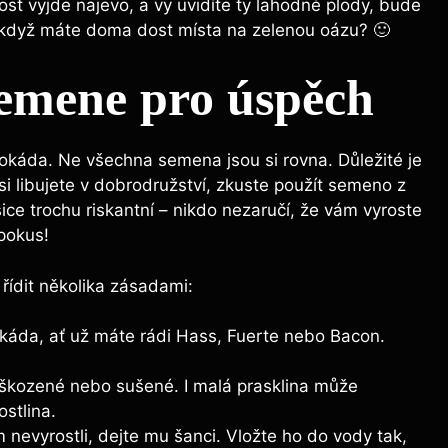
vost vyjde najevo, a vy uvidíte ty lahodné plody, bude
t, když máte doma dost místa na zelenou oázu? 🙂
emene pro úspěch
okáda. Ne všechna semena jsou si rovna. Důležité je
si libujete v dobrodružství, zkuste použít semeno z
ice trochu riskantní – nikdo nezaručí, že vám vyroste
 pokus!
řídit několika zásadami:
káda, ať už máte rádi Hass, Fuerte nebo Bacon.
oškozené nebo sušené. I malá prasklina může
stlina.
nevyrostli, dejte mu šanci. Vložte ho do vody tak,