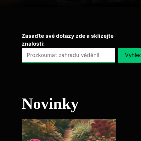
Zasaďte své dotazy zde a sklízejte
znalosti:
Vyhle
Novinky