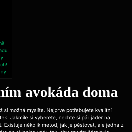
í!
adu!
my
ech!
ady
váním avokáda doma
 si možná myslíte. Nejprve potřebujete kvalitní
tek. Jakmile si vyberete, nechte si pár jader na
. Existuje několik metod, jak je pěstovat, ale jedna z