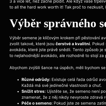
3 a více let, než začne plodit. Ale když vaše trpěli
to all the hard work worth it! Tak proč to nezkusi
Výběr správného s
Výběr semene je klíčovým krokem při pěstování av
zvolit takové, které jsou
čerstvé a kvalitní
. Pokud 
avokáda, které jste právě snědli. Tento způsob je s
to nejlahodnější avokádo, ale rozhodně to stojí za
Abychom zvýšili šance na úspěch, měli bychom se 
Různé odrůdy:
Existuje celá řada odrůd avo
Každá má své jedinečné vlastnosti a chuť.
Snížit stres:
Ujistěte se, že semeno není p
znamenat, že z něj nikdy nevyroste zdravá ro
Péče o semeno:
Pokud jste ze semena zatím 