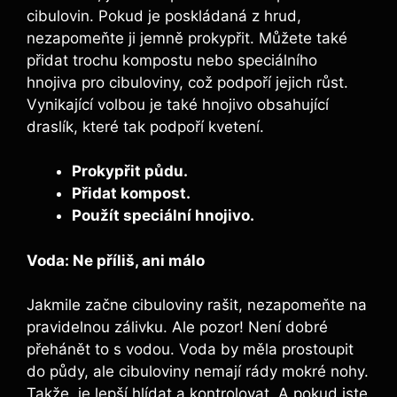
cibulovin. Pokud je poskládaná z hrud,
nezapomeňte ji jemně prokypřit. Můžete také
přidat trochu kompostu nebo speciálního
hnojiva pro cibuloviny, což podpoří jejich růst.
Vynikající volbou je také hnojivo obsahující
draslík, které tak podpoří kvetení.
Prokypřit půdu.
Přidat kompost.
Použít speciální hnojivo.
Voda: Ne příliš, ani málo
Jakmile začne cibuloviny rašit, nezapomeňte na
pravidelnou zálivku. Ale pozor! Není dobré
přehánět to s vodou. Voda by měla prostoupit
do půdy, ale cibuloviny nemají rády mokré nohy.
Takže, je lepší hlídat a kontrolovat. A pokud jste