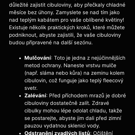
důležité zajistit cibuloviny, aby přečkaly chladné
měsíce bez úhony. Zamyslete se nad tím jako
nad teplým kabátem pro vaše oblíbené květiny!
Existuje několik praktických kroků, které můžete
podniknout, abyste zajistili, že vaše cibuloviny
budou připravené na další sezónu.
Mulčování
: Toto je jedna z nejúčinnějších
metod ochrany. Naneste vrstvu mulče
(např. sláma nebo kůra) na zeminu kolem
cibulovin, což funguje jako teplý fleecový
svetr.
Zalévání
: Před příchodem mrazů je dobré
cibuloviny dostatečně zalít. Zdravé
cibulky mohou lépe odolat chladu, takže
se postarejte, abyste jim dali před zimní
pauzou vydatnou sklenici vody.
Odstranění zvadlých listů
: Očištění