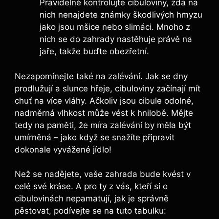
Pravidelně kontrolujte cibuloviny, zda na
nich nenajdete známky škodlivých hmyzu
jako jsou mšice nebo slimáci. Mnoho z
nich se do zahrady nastěhuje právě na
jaře, takže buďte obezřetní.
Nezapomínejte také na zalévání. Jak se dny
prodlužují a slunce hřeje, cibuloviny začínají mít
chuť na více vláhy. Ačkoliv jsou cibule odolné,
nadměrná vlhkost může vést k hnilobě. Mějte
tedy na paměti, že míra zalévání by měla být
umírněná – jako když se snažíte připravit
dokonale vyvážené jídlo!
Než se nadějete, vaše zahrada bude kvést v
celé své kráse. A pro ty z vás, kteří si o
cibulovinách nepamatují, jak je správně
pěstovat, podívejte se na tuto tabulku: