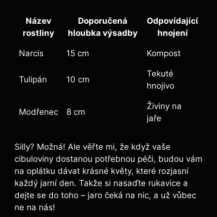
Název
Doporučená
Odpovídající
rostliny
hloubka výsadby
hnojení
Narcis
15 cm
Kompost
Tekuté
Tulipán
10 cm
hnojivo
Živiny na
Modřenec
8 cm
jaře
Silly? Možná! Ale věřte mi, že když vaše
cibuloviny dostanou potřebnou péči, budou vám
na oplátku dávat krásné květy, které rozjasní
každý jarní den. Takže si nasaďte rukavice a
dejte se do toho – jaro čeká na nic, a už vůbec
ne na nás!