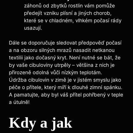
záhonů od zbytků rostlin vám pomůže
předejít vzniku plísní a jiných chorob,
které se v chladném, vlhkém počasí rády
usazují.
Dále se doporučuje sledovat předpověď počasí
a na obzoru silných mrazů nasadit netkanou
textilii jako dočasný kryt. Není nutné se bát, že
by vaše cibuloviny utrpěly – většina z nich je
přirozeně odolná vůči nízkým teplotám.
Údržba cibulovin v zimě je v jistém smyslu jako
péče o přítele, který míří k dlouhé zimní spánku.
A pamatujte, aby byl váš přítel pohřbený v teple
a útulně!
Kdy a jak