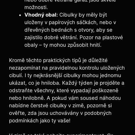
možnosti.
Vhodný obal:
Cibulky by měly být
uloženy v papírových sáčkách, nebo v
dřevěných bednách s otvory, aby se
zajistilo dobré větrání. Pozor na plastové
obaly – ty mohou způsobit hnití.
Kromě těchto praktických tipů je důležité
nezapomínat na pravidelnou kontrolu uložených
cibulí. I ty nejkrásnější cibulky mohou jednomu
ukázat, co je hniloba. Každý týden je projděte a
odstraňte všechny, které vypadají poškozeně
nebo hnilobně. A pokud vám soused náhodou
nabídne čerstvé cibulky v zimě, pozorně si
ověřte, zda jsou uchovávány v podobných
podmínkách jako ty vaše!