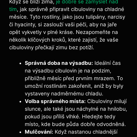
Když se blíží zima,
je dobré se zamyslet nad
tím
, jak správně připravit cibuloviny na chladné
měsíce. Tyto rostliny, jako jsou tulipány, narcisy
či hyacinty, si zaslouží vaši péči, aby na jaře
opět vykvetly v plné kráse. Nezapomeňte na
několik klíčových kroků, které zajistí, že vaše
cibuloviny přečkají zimu bez potíží.
Správná doba na výsadbu:
Ideální čas
na výsadbu cibulovin je na podzim,
přibližně měsíc před prvním mrazem. To
umožní rostlinám zakořenit, aniž by byly
vystaveny nadměrnému chladu.
Volba správného místa:
Cibuloviny milují
slunce, ale také jsou náchylné na hnilobu,
pokud jsou příliš vlhké. Hledejte tedy
místo, kde bude půda dobře odvodněná.
Mulčování:
Když nastanou chladnější