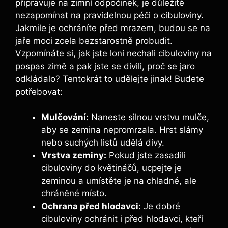
připravuje na zimní odpočinek, je důležité
nezapomínat na pravidelnou péči o cibuloviny.
Jakmile je ochráníte před mrazem, budou se na
jaře moci zcela bezstarostně probudit.
Vzpomínáte si, jak jste loni nechali cibuloviny na
pospas zimě a pak jste se divili, proč se jaro
odkládalo? Tentokrát to udělejte jinak! Budete
potřebovat:
Mulčování:
Naneste silnou vrstvu mulče,
aby se zemina nepromrzala. Hrst slámy
nebo suchých listů udělá divy.
Vrstva zeminy:
Pokud jste zasadili
cibuloviny do květináčů, ucpejte je
zeminou a umístěte je na chladné, ale
chráněné místo.
Ochrana před hlodavci:
Je dobré
cibuloviny ochránit i před hlodavci, kteří