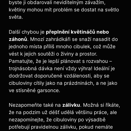
byste ji obdarovali neviditelným závažím,
květiny mohou mít problém se dostat na světlo
světa.
Další chybou je
přeplnění květináčů nebo
záhonů
. Mnozí zahrádkáři se snaží nasadit do
jednoho místa příliš mnoho cibulek, což může
vést k jejich soutěži o živiny a prostor.
Pamatujte, že je lepší plánovat s rozvahou –
trojnásobná dávka není vždy výhra! Ideální je
dodržovat doporučené vzdálenosti, aby se
cibuloviny cítily jako na prázdninách, a ne jako
ve stísněné garsonce.
Nezapomeňte také na
zálivku
. Možná si říkáte,
že na podzim už déšť udělá většinu práce, ale
nezapomínejte, že cibuloviny po výsadbě
potřebují pravidelnou zálivku, pokud nemáte