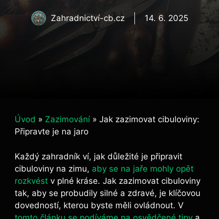
Zahradnictví-cb.cz
14. 6. 2025
Úvod
»
Zazimování
»
Jak zazimovat cibuloviny:
Připravte je na jaro
Každý zahradník ví, jak důležité je připravit
cibuloviny na zimu,
aby se na jaře mohly opět
rozkvést
v plné kráse. Jak zazimovat cibuloviny
tak, aby se probudily silné a zdravé, je klíčovou
dovedností, kterou byste měli ovládnout. V
tomto článku se podíváme na osvědčené tipy
a