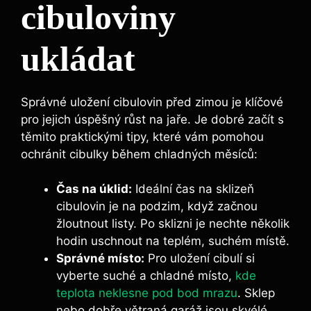
cibuloviny
ukládat
Správné uložení cibulovin před zimou je klíčové
pro jejich úspěšný růst na jaře. Je dobré začít s
těmito praktickými tipy, které vám pomohou
ochránit cibulky během chladných měsíců:
Čas na úklid:
Ideální čas na sklizeň
cibulovin je na podzim, když začnou
žloutnout listy. Po sklizni je nechte několik
hodin uschnout na teplém, suchém místě.
Správné místo:
Pro uložení cibulí si
vyberte suché a chladné místo,
kde
teplota neklesne pod bod mrazu
. Sklep
nebo dobře větraná garáž jsou skvélé