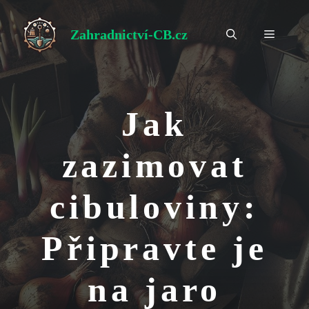
Přeskočit
na
Zahradnictví-CB.cz
Menu
obsah
Jak
zazimovat
cibuloviny:
Připravte je
na jaro