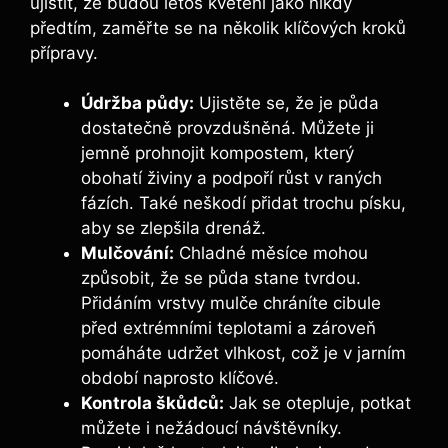
ujistit, že budou letos kvetení jako nikdy
předtím, zaměřte se na několik klíčových kroků
přípravy.
Údržba půdy:
Ujistěte se, že je půda
dostatečně provzdušněná. Můžete ji
jemně prohnojit kompostem, který
obohatí živiny a podpoří růst v raných
fázích. Také neškodí přidat trochu písku,
aby se zlepšila drenáž.
Mulčování:
Chladné měsíce mohou
způsobit, že se půda stane tvrdou.
Přidáním vrstvy mulče chráníte cibule
před extrémními teplotami a zároveň
pomáháte udržet vlhkost, což je v jarním
období naprosto klíčové.
Kontrola škůdců:
Jak se otepluje, potkat
můžete i nežádoucí návštěvníky.