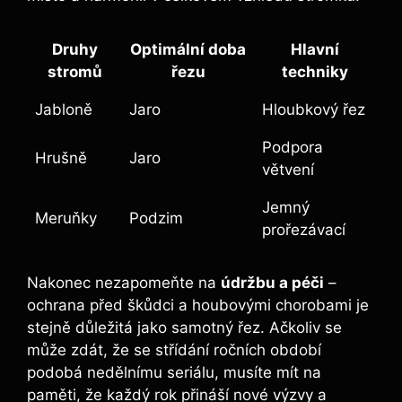
Druhy
Optimální doba
Hlavní
stromů
řezu
techniky
Jabloně
Jaro
Hloubkový řez
Podpora
Hrušně
Jaro
větvení
Jemný
Meruňky
Podzim
prořezávací
Nakonec nezapomeňte na
údržbu a péči
–
ochrana před škůdci a houbovými chorobami je
stejně důležitá jako samotný řez. Ačkoliv se
může zdát, že se střídání ročních období
podobá nedělnímu seriálu, musíte mít na
paměti, že každý rok přináší nové výzvy a