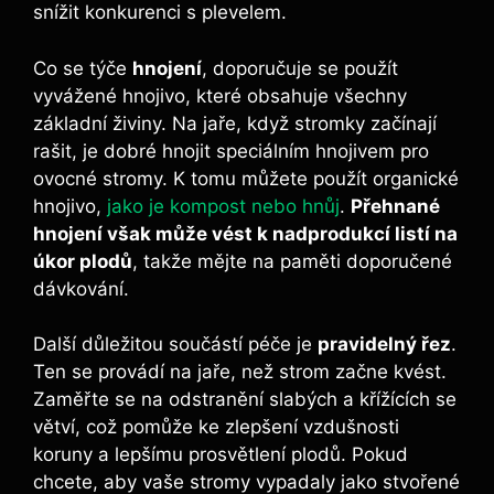
snížit konkurenci s plevelem.
Co se týče
hnojení
, doporučuje se použít
vyvážené hnojivo, které obsahuje všechny
základní živiny. Na jaře, když stromky začínají
rašit, je dobré hnojit speciálním hnojivem pro
ovocné stromy. K tomu můžete použít organické
hnojivo,
jako je kompost nebo hnůj
.
Přehnané
hnojení však může vést k nadprodukcí listí na
úkor plodů
, takže mějte na paměti doporučené
dávkování.
Další důležitou součástí péče je
pravidelný řez
.
Ten se provádí na jaře, než strom začne kvést.
Zaměřte se na odstranění slabých a křížících se
větví, což pomůže ke zlepšení vzdušnosti
koruny a lepšímu prosvětlení plodů. Pokud
chcete, aby vaše stromy vypadaly jako stvořené