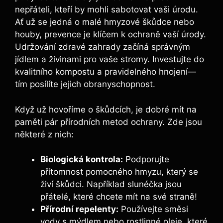
nepřáteli, kteří by mohli sabotovat vaši úrodu.
Ať už se jedná o malé hmyzové škůdce nebo
houby, prevence je klíčem k ochraně vaší úrody.
Udržování zdravé zahrady začíná správným
jídlem a živinami pro vaše stromy. Investujte do
kvalitního kompostu a pravidelného hnojení—
tím posílíte jejich obranyschopnost.
Když už hovoříme o škůdcích, je dobré mít na
paměti pár přírodních metod ochrany. Zde jsou
některé z nich:
Biologická kontrola:
Podporujte
přítomnost pomocného hmyzu, který se
živí škůdci. Například slunéčka jsou
přátelé, které chcete mít na své straně!
Přírodní repelenty:
Používejte směsi
vody s mýdlem nebo rostlinné oleje, které