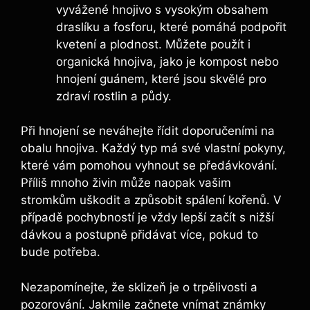
vyvážené hnojivo s vysokým obsahem
draslíku a fosforu, které pomáhá podpořit
kvetení a plodnost. Můžete použít i
organická hnojiva, jako je kompost nebo
hnojení guánem, které jsou skvělé pro
zdraví rostlin a půdy.
Při hnojení se neváhejte řídit doporučeními na
obalu hnojiva. Každý typ má své vlastní pokyny,
které vám pomohou vyhnout se předávkování.
Příliš mnoho živin může naopak vašim
stromkům uškodit a způsobit spálení kořenů. V
případě pochybností je vždy lepší začít s nižší
dávkou a postupně přidávat více, pokud to
bude potřeba.
Nezapomínejte, že sklizeň je o trpělivosti a
pozorování. Jakmile začnete vnímat známky