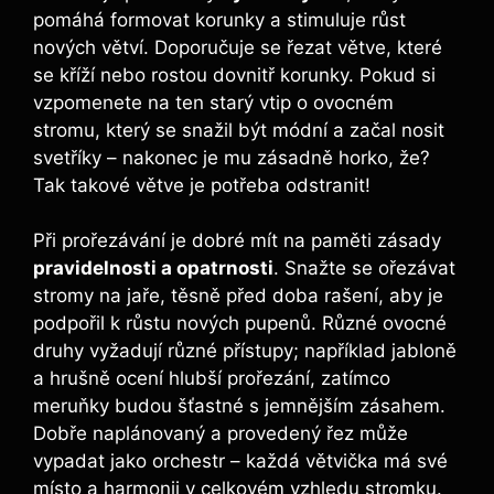
pomáhá formovat korunky a stimuluje růst
nových větví. Doporučuje se řezat větve, které
se kříží nebo rostou dovnitř korunky. Pokud si
vzpomenete na ten starý vtip o ovocném
stromu, který se snažil být módní a začal nosit
svetříky – nakonec je mu zásadně horko, že?
Tak takové větve je potřeba odstranit!
Při prořezávání je dobré mít na paměti zásady
pravidelnosti a opatrnosti
. Snažte se ořezávat
stromy na jaře, těsně před doba rašení, aby je
podpořil k růstu nových pupenů. Různé ovocné
druhy vyžadují různé přístupy; například jabloně
a hrušně ocení hlubší prořezání, zatímco
meruňky budou šťastné s jemnějším zásahem.
Dobře naplánovaný a provedený řez může
vypadat jako orchestr – každá větvička má své
místo a harmonii v celkovém vzhledu stromku.