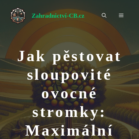
Přeskočit
na
Zahradnictví-CB.cz
Menu
obsah
Jak pěstovat
sloupovité
ovocné
stromky:
Maximální