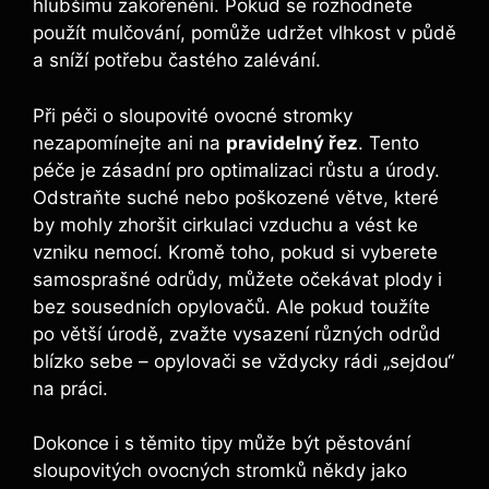
hlubšímu zakořenění. Pokud se rozhodnete
použít mulčování, pomůže udržet vlhkost v půdě
a sníží potřebu častého zalévání.
Při péči o sloupovité ovocné stromky
nezapomínejte ani na
pravidelný řez
. Tento
péče je zásadní pro optimalizaci růstu a úrody.
Odstraňte suché nebo poškozené větve, které
by mohly zhoršit cirkulaci vzduchu a vést ke
vzniku nemocí. Kromě toho, pokud si vyberete
samosprašné odrůdy, můžete očekávat plody i
bez sousedních opylovačů. Ale pokud toužíte
po větší úrodě, zvažte vysazení různých odrůd
blízko sebe – opylovači se vždycky rádi „sejdou“
na práci.
Dokonce i s těmito tipy může být pěstování
sloupovitých ovocných stromků někdy jako