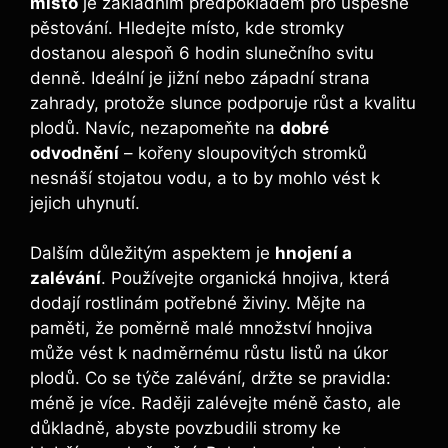
místo
je základním předpokladem pro úspěšné
pěstování. Hledejte místo, kde stromky
dostanou alespoň 6 hodin slunečního svitu
denně. Ideální je jižní nebo západní strana
zahrady, protože slunce podporuje růst a kvalitu
plodů. Navíc, nezapomeňte na
dobré
odvodnění
– kořeny sloupovitých stromků
nesnáší stojatou vodu, a to by mohlo vést k
jejich uhynutí.
Dalším důležitým aspektem je
hnojení a
zalévání
. Používejte organická hnojiva, která
dodají rostlinám potřebné živiny. Mějte na
paměti, že poměrně malé množství hnojiva
může vést k nadměrnému růstu listů na úkor
plodů. Co se týče zalévání, držte se pravidla:
méně je více. Raději zalévejte méně často, ale
důkladně, abyste povzbudili stromy ke