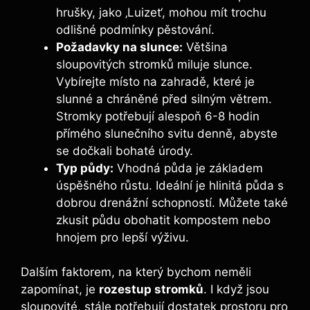
hrušky, jako ‚Luizet‘, mohou mít trochu
odlišné podmínky pěstování.
Požadavky na slunce:
Většina
sloupovitých stromků miluje slunce.
Vybírejte místo na zahradě, které je
slunné a chráněné před silným větrem.
Stromky potřebují alespoň 6-8 hodin
přímého slunečního svitu denně, abyste
se dočkali bohaté úrody.
Typ půdy:
Vhodná půda je základem
úspěšného růstu. Ideální je hlinitá půda s
dobrou drenážní schopností. Můžete také
zkusit půdu obohatit kompostem nebo
hnojem pro lepší výživu.
Dalším faktorem, na který bychom neměli
zapomínat, je
rozestup stromků
. I když jsou
sloupovité, stále potřebují dostatek prostoru pro