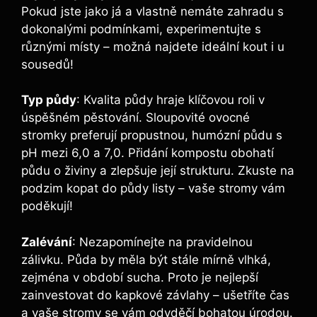
Pokud jste jako já a vlastně nemáte zahradu s
dokonalými podmínkami, experimentujte s
různými místy – možná najdete ideální kout i u
sousedů!
Typ půdy
: Kvalita půdy hraje klíčovou roli v
úspěšném pěstování. Sloupovité ovocné
stromky preferují propustnou, humózní půdu s
pH mezi 6,0 a 7,0. Přidání kompostu obohatí
půdu o živiny a zlepšuje její strukturu. Zkuste na
podzim kopat do půdy listy – vaše stromy vám
poděkují!
Zalévání
: Nezapomínejte na pravidelnou
zálivku. Půda by měla být stále mírně vlhká,
zejména v období sucha. Proto je nejlepší
zainvestovat do kapkové závlahy – ušetříte čas
a vaše stromy se vám odvděčí bohatou úrodou.