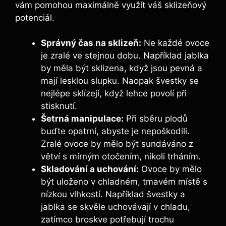
vám pomohou maximálně využít váš sklizeňový
potenciál.
Správný čas na sklizeň:
Ne každé ovoce
je zralé ve stejnou dobu. Například jablka
by měla být sklizena, když jsou pevná a
mají lesklou slupku. Naopak švestky se
nejlépe sklízejí, když lehce povolí při
stisknutí.
Šetrná manipulace:
Při sběru plodů
buďte opatrní, abyste je nepoškodili.
Zralé ovoce by mělo být sundáváno z
větví s mírným otočením, nikoli trháním.
Skladování a uchování:
Ovoce by mělo
být uloženo v chladném, tmavém místě s
nízkou vlhkostí. Například švestky a
jablka se skvěle uchovávají v chladu,
zatímco broskve potřebují trochu