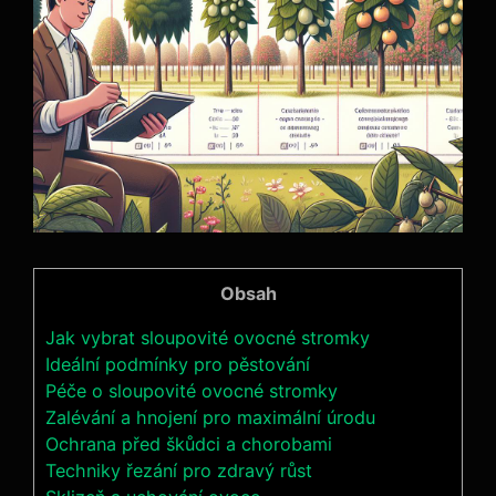
Obsah
Jak vybrat sloupovité ovocné stromky
Ideální podmínky pro pěstování
Péče o sloupovité ovocné stromky
Zalévání a hnojení pro maximální úrodu
Ochrana před škůdci a chorobami
Techniky řezání pro zdravý růst