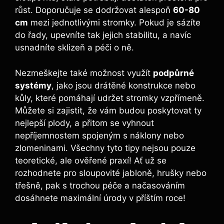
růst. Doporučuje se dodržovat alespoň
60-80
cm
mezi jednotlivými stromky. Pokud je sázíte
do řady, upevníte tak jejich stabilitu, a navíc
usnadníte sklizeň a péči o ně.
Nezmeškejte také možnost využít
podpůrné
systémy
, jako jsou drátěné konstrukce nebo
kůly, které pomáhají udržet stromky vzpřímeně.
Můžete si zajistit, že vám budou poskytovat ty
nejlepší plody, a přitom se vyhnout
nepříjemnostem spojeným s náklony nebo
zlomeninami. Všechny tyto tipy nejsou pouze
teoretické, ale ověřené praxí! Ať už se
rozhodnete pro sloupovité jabloně, hrušky nebo
třešně, pak s trochou péče a načasováním
dosáhnete maximální úrody v příštím roce!