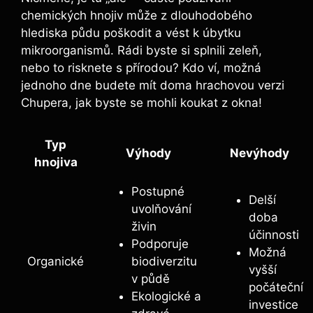
chemických hnojiv může z dlouhodobého
‍hlediska​ půdu poškodit a vést k úbytku
⁣mikroorganismů. Rádi‍ byste si splnili zeleň,
nebo to risknete s přírodou? Kdo ví, možná
jednoho‍ dne ⁣budete ​mít doma hrachovou verzi
Chupera, jak byste‌ se mohli koukat‌ z okna!
Typ
Výhody
Nevýhody
hnojiva
Postupné
Delší
uvolňování
doba
živin
⁢účinnosti
Podporuje
Možná
Organické
biodiverzitu
vyšší
v půdě
počáteční
Ekologické a
investice