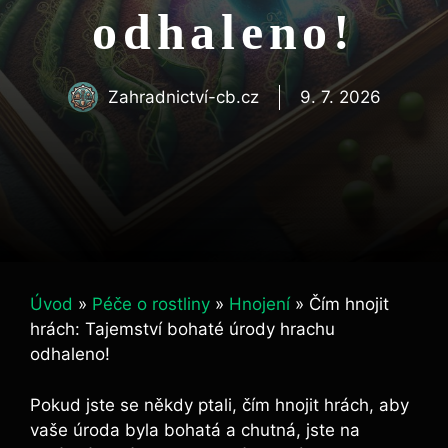
odhaleno!
Zahradnictví-cb.cz
9. 7. 2026
Úvod
»
Péče o rostliny
»
Hnojení
»
Čím hnojit
hrách: Tajemství bohaté úrody hrachu
odhaleno!
Pokud jste se někdy ptali, čím⁤ hnojit ‌hrách, ​aby
vaše úroda byla bohatá a⁣ chutná, jste ⁣na