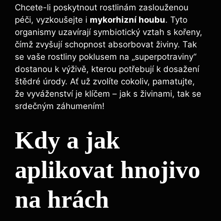
Chcete-li poskytnout ‍rostlinám zaslouženou
péči, vyzkoušejte i
mykorhizní houbu
. Tyto
organismy uzavírají symbiotický vztah s kořeny,
čímž zvyšují schopnost ‍absorbovat živiny. Tak
se vaše​ rostliny poklusem na „superpotraviny“
dostanou k výživě, kterou potřebují k dosažení
štědré úrody. Ať už zvolíte cokoliv, pamatujte,
že vyváženství je klíčem – jak s​ živinami, tak se
srdečným záhumením!
Kdy⁣ a jak
aplikovat hnojivo
na hrách