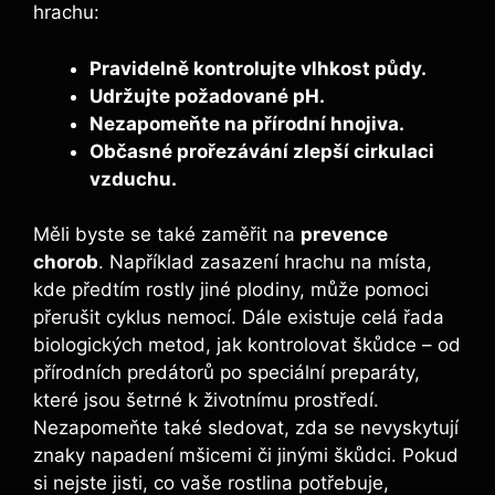
hrachu:
Pravidelně ⁢kontrolujte vlhkost půdy.
Udržujte požadované pH.
Nezapomeňte na přírodní hnojiva.
Občasné prořezávání zlepší cirkulaci
vzduchu.
Měli byste se také zaměřit na
prevence
chorob
. Například zasazení hrachu na místa,
kde předtím rostly jiné‌ plodiny, může pomoci
přerušit cyklus‍ nemocí. Dále existuje celá řada
biologických metod,‌ jak kontrolovat škůdce –‌ od⁣
přírodních predátorů po speciální preparáty,
které jsou šetrné k životnímu prostředí.
Nezapomeňte také sledovat, zda se nevyskytují
znaky napadení⁤ mšicemi či jinými škůdci. Pokud
si nejste jisti, co vaše rostlina potřebuje,