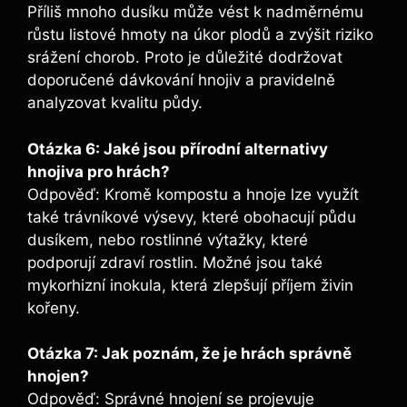
Příliš ​mnoho dusíku může vést k nadměrnému
růstu‍ listové⁤ hmoty na úkor plodů⁢ a zvýšit riziko
srážení chorob. Proto je důležité dodržovat
doporučené dávkování hnojiv a pravidelně
analyzovat kvalitu půdy.
Otázka 6: Jaké‌ jsou přírodní alternativy
hnojiva pro hrách?
Odpověď:‌ Kromě kompostu a hnoje lze využít​
také trávníkové výsevy, které obohacují půdu
dusíkem, nebo rostlinné výtažky, které⁤
podporují zdraví rostlin. Možné jsou⁤ také
mykorhizní inokula, která zlepšují příjem živin
kořeny.
Otázka 7: Jak poznám, ⁣že ⁣je hrách správně
hnojen?
Odpověď: Správné hnojení‍ se ⁢projevuje