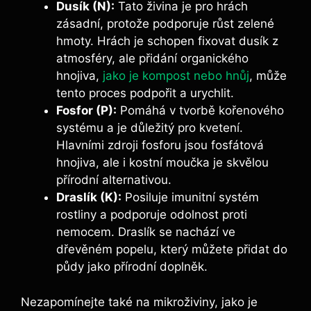
Dusík⁤ (N):
Tato živina je pro hrách
zásadní, protože podporuje růst zelené
hmoty. Hrách je schopen fixovat dusík z
atmosféry, ale‌ přidání organického
⁣hnojiva,
jako je kompost nebo hnůj
,‍ může
tento‌ proces podpořit a urychlit.
Fosfor (P):
Pomáhá v tvorbě kořenového
systému a je ‌důležitý pro kvetení.
Hlavními zdroji fosforu jsou fosfátová
hnojiva, ale​ i kostní moučka‍ je skvělou​
přírodní alternativou.
Draslík (K):
​Posiluje imunitní systém
rostliny a podporuje odolnost proti
nemocem. Draslík se nachází ve
dřevěném popelu,‌ který můžete přidat do
půdy jako přírodní doplněk.
Nezapomínejte také na mikroživiny, jako je