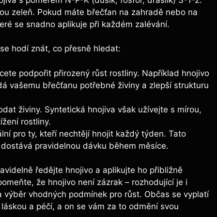
rnou⁤ zeleň. Pokud máte břečťan na zahradě nebo na
které se snadno aplikuje⁢ při každém zalévání.
 se hodí znát, ‌co přesně hledat:
cete podpořit přirozený růst rostliny. Například hnojivo
á vašemu břečťanu potřebné živiny a zlepší strukturu
dat živiny. Syntetická ⁤hnojiva však užívejte s mírou,
žení rostliny.
lní⁢ pro ty, kteří nechtějí hnojit ‌každý týden. Tato
ak dostává pravidelnou⁣ dávku během měsíce.
idelně‍ ředějte ‌hnojivo a aplikujte ho přibližně
eňte, že hnojivo není zázrak – rozhodující je i
a ​výběr vhodných podmínek pro růst.⁢ Občas se vyplatí
s ⁢láskou a péčí, a on se vám‍ za to odmění svou