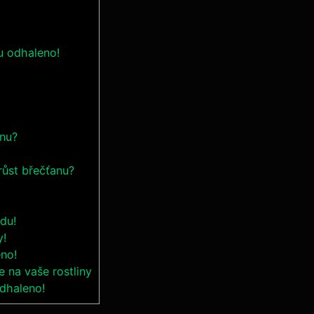
nu odhaleno!
anu?
růst břečťanu?
odu!
y!
eno!
e na vaše rostliny
odhaleno!