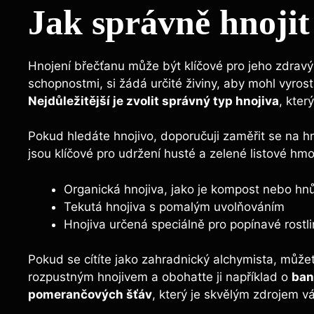
Jak správně hnojit
Hnojení břečťanu může být ⁤klíčové pro jeho zdravý 
schopnostmi, si žádá určité živiny, aby mohl vyros
Nejdůležitější je zvolit správný typ hnojiva
, kter
Pokud hledáte hnojivo, doporučuji zaměřit se na h
jsou klíčové ​pro udržení husté a zelené listové hmo
Organická hnojiva, jako je kompost nebo hnů
Tekutá ⁤hnojiva s pomalým ​uvolňováním
Hnojiva určená speciálně pro popínavé⁣ rostl
Pokud ‌se cítíte ‌jako ​zahradnický alchymista,​ může
rozpustným hnojivem ⁤a obohatte ji například o
ban
pomerančových ⁣šťáv
, který je skvělým​ zdrojem v