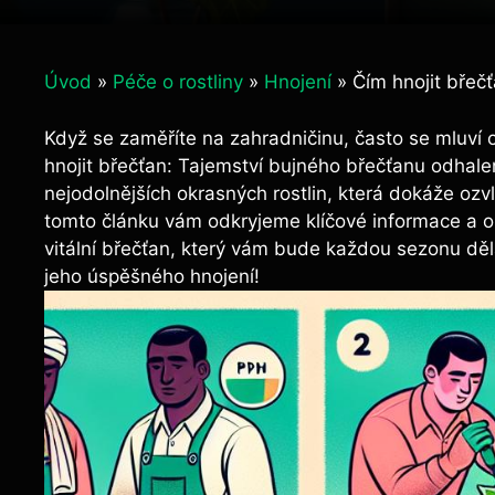
Úvod
»
Péče o rostliny
»
Hnojení
»
Čím hnojit břeč
Když se zaměříte na zahradničinu, často se mluví ⁢o t
hnojit břečťan: Tajemství bujného ​břečťanu‍ odhalen
nejodolnějších okrasných rostlin, ‍která dokáže ozvl
tomto⁢ článku vám odkryjeme klíčové informace ‍a
vitální ‍břečťan, který vám bude​ každou sezonu dě
jeho úspěšného⁣ hnojení!