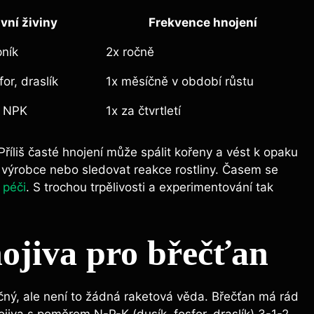
vní živiny
Frekvence hnojení
pník
2x ročně
for, draslík
1x měsíčně v období růstu
 NPK
1x za čtvrtletí
íliš časté hnojení může ⁣spálit⁤ kořeny a ‍vést k opaku⁣
y výrobce nebo sledovat reakce rostliny. Časem se
 péči
. S⁤ trochou trpělivosti⁤ a experimentování tak‌
ojiva pro břečťan
ný, ale není to žádná raketová věda. Břečťan ⁤má‌ rád
ojiva s poměrem ‍N-P-K (dusík, fosfor, draslík) 3-1-2.