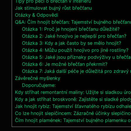
Tipy pro péči o břečťan‍ v interiéru
Jak stimulovat bujný růst břečťanu
Otázky‍ & Odpovědi
Q&A: Čím hnojit břečťan: ⁢Tajemství bujného břečťa
Otázka 1: Proč‍ je hnojení břečťanu ‍důležité?
Otázka 2: Jaké ‍hnojivo je nejlepší pro ‍břečťan?
Otázka 3: Kdy a jak často by ‍se‌ mělo hnojit?
Otázka 4:​ Můžu‌ použít hnojivo pro jiné rostliny?
Otázka⁤ 5: ‍Jaké jsou příznaky podvýživy u břečť
Otázka 6: Je možné břečťan překrmit?
Otázka 7: Jaká další péče je důležitá pro zdravý 
Závěrečné myšlenky
Doporučujeme:
Kdy stříhat remontantní maliny: Užijte si sladkou úr
Kdy a jak stříhat broskvoně: Zajistěte si sladké plod
Jak hnojit rybíz: Tajemství šťavnatého rybízu odhal
Co lze hnojit slepičincem: Zázračné účinky slepičinc
Čím hnojit plamének: Tajemství bujného plamenku 