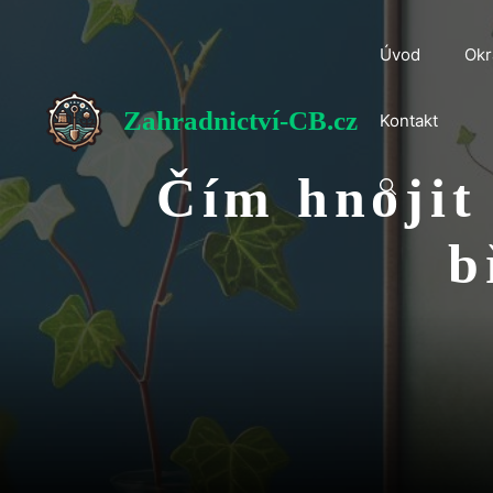
Přeskočit
na
Úvod
Okr
obsah
Zahradnictví-CB.cz
Kontakt
Čím hnojit
b