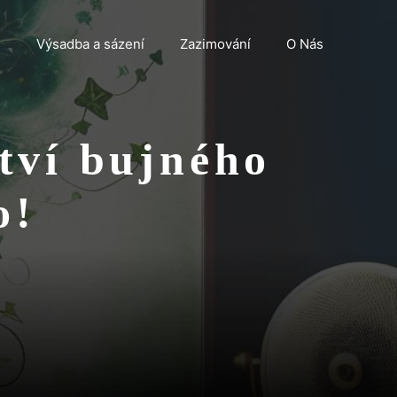
n
Výsadba a sázení
Zazimování
O Nás
tví bujného
o!