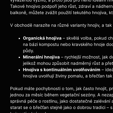
Takové ⁢hnojivo podpoří jeho růst, zdraví a nádhe
balkoně, ⁢můžete ​zvážit použití⁤ tekutého hnojiva, 
V obchodě narazíte na různé varianty hnojiv, ⁢a ​tak
Organická hnojiva
– skvělá​ volba, pokud ch
⁣na bázi kompostu nebo‌ kravského hnoje dod
půdy.
Minerální hnojiva
– rychlejší možnost, jak do
jelikož⁢ mohou způsobit nadměrný růst a‍ přetí
Hnojiva s kontinuálním⁢ uvolňováním
– ideá
hnojiva uvolňují živiny pomalu, a ⁣břečťan t
Pokud máte pochybnosti o tom, jak často hnojit, prav
jednou za měsíc během vegetační sezóny. A nezapom
správná péče o rostlinu, jako dostatečné zalévání 
starat se o břečťan stejně ​jako o dobrou tradici – 