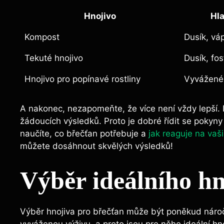
Hnojivo
Hla
Kompost
Dusík, vá
Tekuté hnojivo
Dusík, fos
Hnojivo pro popínavé rostliny
Vyvážené
A nakonec, nezapomeňte, ‌že více není vždy lepší. Př
žádoucích výsledků. Proto ‍je dobré řídit se pokyn
naučíte, co břečťan potřebuje a
jak reaguje na vaši
můžete dosáhnout ⁢skvělých výsledků!
Výběr ideálního hn
Výběr hnojiva pro břečťan může​ být poněkud​ nároč
vyváženou výživu, a ‍proto jsou pro něho ideální hn