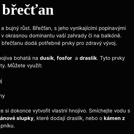
 ⁣břečťan
a bujný růst. Břečťan, s jeho vynikajícími popinavými
t v okrasnou ⁤dominantu vaší zahrady či na balkóně.
ý břečťanu ⁣dodá potřebné prvky pro zdravý vývoj.
nojiva ⁣bohatá na
dusík
,
fosfor
​ a
draslík
. Tyto prvky
ty. Můžete​ využít:
j
iny
te si dokonce vytvořit⁣ vlastní hnojivo.​ Smíchejte vodu s
ánové slupky
, které dodají draslík, nebo o
kámen z
ápníku.