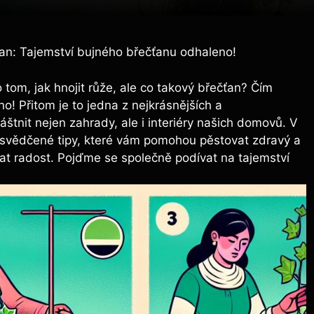
ťan: Tajemství bujného břečťanu odhaleno!
om, jak⁤ hnojit růže, ale ‍co ⁣takový ‌břečťan? Čím
o! Přitom je to‌ jedna z nejkrásnějších a
áštnit nejen zahrady, ale i interiéry našich domovů. ⁣V
 osvědčené tipy, které vám pomohou pěstovat zdravý a
lat radost. Pojďme se společně podívat na tajemství