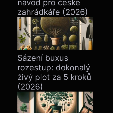
návod pro české
zahrádkáře (2026)
Sázení buxus
rozestup: dokonalý
živý plot za 5 kroků
(2026)