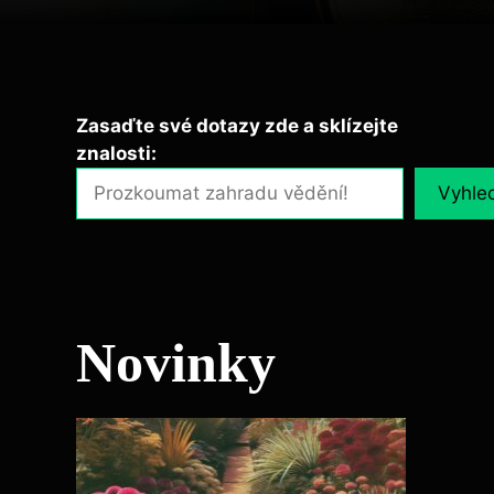
Zasaďte své dotazy zde a sklízejte
znalosti:
Vyhle
Novinky