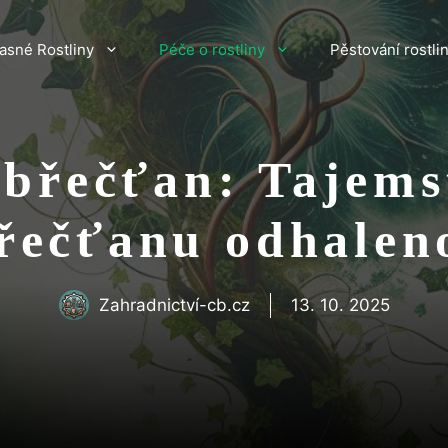
asné Rostliny
Péče o rostliny
Pěstování rostli
 břečťan: Tajems
řečťanu odhalen
Zahradnictví-cb.cz
13. 10. 2025