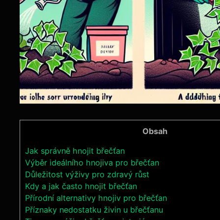
Obsah
Jak správně hnojit ⁣břečťan
Výběr ideálního hnojiva pro břečťan
Důležitost výživy pro zdravý růst
Kdy a jak často hnojit břečťan
Přírodní alternativy hnojiv pro břečťan
Příznaky nedostatku⁤ živin u břečťanu