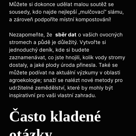
Můžete si ‍dokonce udělat malou soutěž se
sousedy,‍ kdo najde ​nejlepší „mulčovací“ slámu,
a zároveň podpoříte místní kompostování!
Nezapomeňte, že ‌
sběr ⁣dat
o vašich ovocných
stromech a půdě je důležitý. Vytvořte si
jednoduchý deník, kde si ⁢budete
zaznamenávat, co jste⁤ hnojili, kolik​ vody⁢ stromy
dostaly, ‍a jaké plody úroda přinesla. Také ​se
můžete podívat na aktuální výzkumy‌ v oblasti ​
agroekologie; snaží se nalézt nové ‌metody pro
udržitelné zemědělství, které ‌by mohly být
inspirativní pro‍ vaši⁢ vlastní zahradu.
Často kladené
⁤otázky