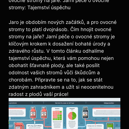
ovocné stromy na jaře: Jarní péče o ovocné
stromy: Tajemství úspěchu
Jaro je obdobím nových začátků, a pro ovocné⁣
stromy to‌ platí dvojnásob. Čím hnojit‌ ovocné
stromy na jaře? Jarní péče ​o​ ovocné stromy je
klíčovým ⁢krokem k dosažení‌ bohaté úrody a
zdravého růstu. V tomto ‌článku odhalíme
tajemství úspěchu, která vám pomohou nejen
obohatit šťavnaté plody, ale také posílit
odolnost vašich stromů vůči škůdcům ⁢a
‌chorobám. Připravte se na to, jak se ⁣stát⁤
zdatným zahradníkem a užít si neocenitelnou
radost z plodů vaší práce!