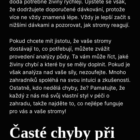
dodá potřebné živiny rychleji.⁢ Ujistěte ​se však,
že dodržujete doporučené dávkování, protože
více ne vždy ⁢znamená‌ lépe. Vždy je lepší začít s
nižšími dávkami a pozorovat, jak stromy ‍reagují.
Pokud chcete mít ⁢jistotu, že vaše stromy⁢
dostávají to, co⁤ potřebují, můžete zvážit
provedení⁣ analýzy půdy. Ta vám může říct, jaké
⁤živiny‌ chybí a které by se ‍měly doplnit. Pokud je
však ⁤analýza nad vaše síly,⁢ nezoufejte. Mnoho
zahradníků​ spoléhá‍ na⁤ svou intuici a‌ zkušenosti.
Ostatně, kdo nedělá chyby, ​že? Pamatujte, že
každý z nás má svůj vlastní‍ styl v péči o
zahradu, ‍takže najděte to, co nejlépe funguje
pro ‍vás a ‌vaše stromy!
Časté chyby při