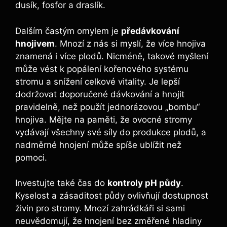
⁤dusík, fosfor ⁣a draslík.
Dalším častým omylem ⁣je
předávkování​
hnojivem
. Mnozí ‌z nás si myslí, že více hnojiva
znamená ⁢i více plodů. Nicméně, ‌takové myšlení
může vést ⁢k popálení kořenového systému
stromu a snížení celkové⁤ vitality. Je‌ lepší
dodržovat doporučené dávkování a hnojit
pravidelně, ​než použít jednorázovou „bombu“
hnojiva. Mějte na paměti, že ovocné stromy
⁢vydávají všechny své síly do produkce plodů,⁢ a
⁣nadměrné hnojení​ může spíše ublížit než
pomoci.
Investujte ‍také čas‍ do
kontroly pH půdy
.
Kyselost a ‌zásaditost půdy ovlivňují dostupnost
živin pro stromy. Mnozí zahrádkáři si sami
‍neuvědomují, že⁣ hnojení bez změřené hladiny