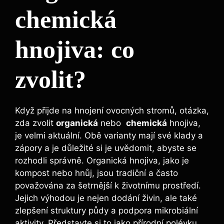
chemická
hnojiva: co
zvolit?
Když přijde⁣ na hnojení ‍ovocných stromů, otázka,
zda zvolit
organická
nebo ‌
chemická
⁤hnojiva,
‍je velmi aktuální. Obě varianty mají své ‌klady a⁢
zápory a je⁤ důležité si je uvědomit, abyste se
rozhodli‌ správně. Organická hnojiva,⁤ jako je
kompost nebo‍ hnůj, jsou tradiční a⁢ často
považována za šetrnější‌ k životnímu ‍prostředí.
Jejich výhodou je nejen⁣ dodání živin, ale také
zlepšení struktury půdy a podpora mikrobiální
aktivity. ⁤Představte si to jako přírodní polévku‌