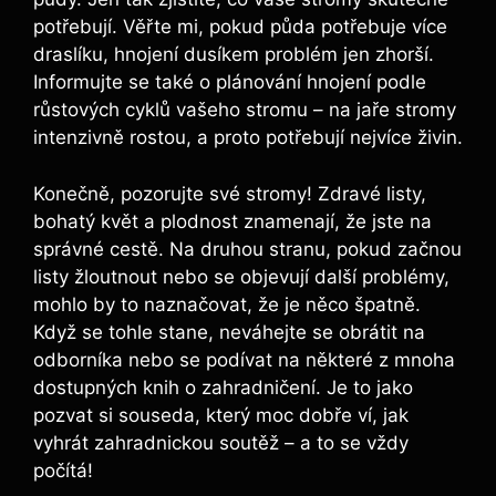
potřebují. Věřte mi, ⁤pokud půda potřebuje více
draslíku,⁤ hnojení dusíkem ​problém jen zhorší.
Informujte ​se⁢ také o plánování hnojení podle
‌růstových cyklů vašeho stromu – na jaře⁤ stromy
intenzivně rostou, a proto potřebují nejvíce živin.
Konečně, pozorujte své stromy! Zdravé ‍listy,
bohatý květ ⁤a plodnost znamenají, ⁤že jste na
správné ⁣cestě. Na druhou stranu, pokud začnou
listy žloutnout nebo se​ objevují ⁣další problémy,
mohlo by to naznačovat, že je něco​ špatně.
Když ‍se tohle ​stane, neváhejte se ​obrátit na
odborníka nebo se podívat na některé z mnoha
dostupných knih ‍o zahradničení. ‍Je to jako
pozvat si souseda,​ který moc dobře ví, jak⁣
vyhrát zahradnickou soutěž – a to ‌se vždy
počítá!