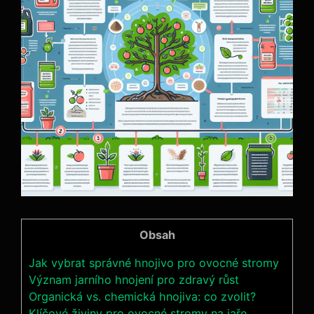
Obsah
Jak vybrat správné hnojivo pro ovocné ⁤stromy
Význam jarního hnojení pro zdravý ‌růst
Organická vs. chemická hnojiva: co zvolit?
Klíčové ⁤živiny pro ovocné stromy na ​jaře