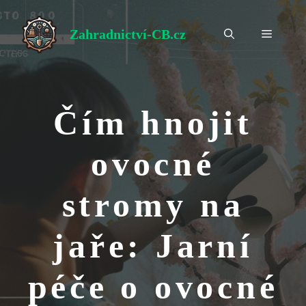
Přeskočit
na
Zahradnictví-CB.cz
Menu
obsah
Čím hnojit
ovocné
stromy na
jaře: Jarní
péče o ovocné