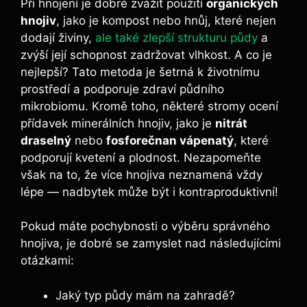
Při hnojení ⁢je⁣ dobré zvážit ​použití
organických ​
hnojiv
, jako‍ je ​kompost ​nebo hnůj, které nejen
‍dodají živiny,
ale také zlepší strukturu půdy
a
zvýší ⁤její schopnost zadržovat vlhkost. A co‍ je
nejlepší? Tato metoda je šetrná k životnímu
prostředí a podporuje zdraví půdního
mikrobiomu. Kromě ⁤toho, některé stromy ocení
přídavek minerálních hnojiv, ‍jako je
nitrát
draselný
nebo
fosforečnan vápenatý
, které
podporují kvetení ‌a plodnost. Nezapomeňte
však na to, že více hnojiva neznamená vždy
lépe —‍ nadbytek ⁢může být i‌ kontraproduktivní!
Pokud máte pochybnosti o výběru správného​
hnojiva, ⁢je dobré se​ zamyslet nad následujícími
otázkami:
Jaký typ ​půdy mám na zahradě?