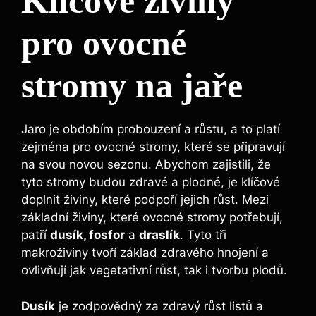
Klíčové ⁤živiny
pro ovocné
stromy na ​jaře
Jaro⁤ je obdobím probouzení a růstu,⁢ a ⁢to platí
zejména pro ovocné stromy, které se ‍připravují
na svou novou⁣ sezonu. Abychom zajistili,⁣ že
tyto stromy budou⁢ zdravé a plodné, je klíčové
doplnit⁣ živiny, které‍ podpoří ​jejich růst. Mezi
základní živiny, které ovocné stromy potřebují,
⁤patří
dusík, fosfor
a⁢
draslík
. Tyto tři
makroživiny tvoří základ zdravého hnojení a
ovlivňují jak ⁤vegetativní růst, tak i tvorbu plodů.
Dusík
je zodpovědný ⁤za zdravý‌ růst listů a​