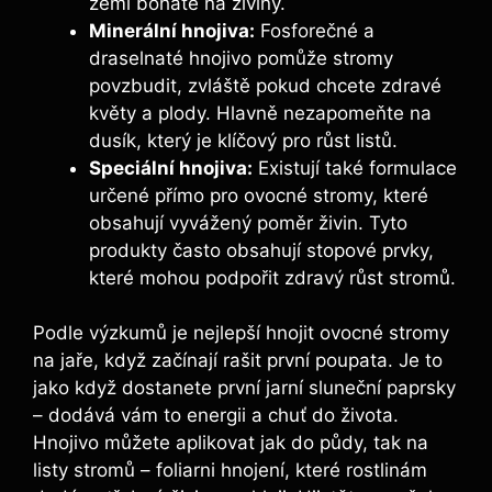
zemi bohaté na živiny.
Minerální hnojiva:
⁢Fosforečné a
draselnaté hnojivo pomůže stromy
povzbudit, zvláště pokud chcete zdravé
květy a plody. Hlavně nezapomeňte na
‍dusík, který je ⁢klíčový‍ pro růst listů.
Speciální hnojiva:
Existují také formulace
určené přímo pro⁢ ovocné ⁤stromy, které‌
obsahují vyvážený‌ poměr živin. Tyto
produkty často obsahují​ stopové prvky,
které mohou podpořit zdravý‍ růst stromů.
Podle výzkumů je ​nejlepší hnojit ‍ovocné stromy⁤
na jaře, když začínají rašit ⁣první poupata. ​Je ⁣to
jako když dostanete první jarní sluneční⁢ paprsky
– dodává vám ‌to energii​ a⁢ chuť⁣ do života.
Hnojivo můžete ​aplikovat jak⁣ do půdy, tak na
listy stromů⁢ – foliarni hnojení,​ které rostlinám