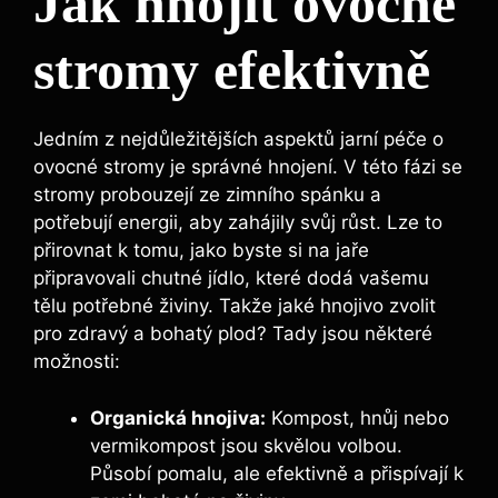
Jak hnojit ovocné
stromy‍ efektivně
Jedním‍ z nejdůležitějších aspektů‍ jarní ⁤péče o
⁣ovocné‍ stromy je‍ správné ‍hnojení. V této​ fázi se
stromy probouzejí ze zimního⁢ spánku a
potřebují ⁣energii, aby zahájily ​svůj růst. Lze to
⁢přirovnat k tomu, jako byste si ‍na jaře
připravovali chutné‌ jídlo, které‍ dodá vašemu
tělu potřebné živiny. Takže jaké hnojivo zvolit ​
pro zdravý a bohatý plod? Tady jsou některé
⁣možnosti:
Organická hnojiva:
Kompost, hnůj nebo
vermikompost jsou skvělou volbou.
Působí pomalu, ale ‌efektivně‌ a přispívají⁤ k