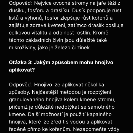
Odpověď: Nejvíce ovocné stromy​ na jaře těží z‍
dusíku, fosforu​ a draslíku. Dusík⁢ podporuje ‍růst
listů a‍ výhonů, fosfor zlepšuje růst kořenů a
zajišťuje zdravé kvetení, zatímco draslík ⁣posiluje
⁤celkovou vitalitu a odolnost rostlin. Kromě
těchto základních‌ živin jsou důležité také
mikroživiny, jako je železo či zinek.
Otázka ‌3: Jakým‍ způsobem⁣ mohu hnojivo
aplikovat?
Odpověď: Hnojivo lze⁤ aplikovat několika
způsoby. Nejčastější metodou je ⁢rozptýlení
granulovaného hnojiva​ kolem ⁤kmene stromu,
přičemž je důležité nedotýkat se samotného‌
kmene. Další možností ‌je použití kapalného
hnojiva,⁣ které lze zředit‍ s​ vodou ⁢a​ aplikovat
ředěné přímo ke kořenům.⁣ Nezapomeňte vždy