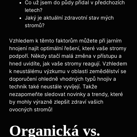
Co už ‍jsem do půdy přidal‌ v předchozích
letech?
Jaký ​je aktuální zdravotní ​stav mých
‍stromů?
Vzhledem k těmto faktorům ​můžete při jarním
hnojení​ najít⁢ optimální řešení,⁣ které vaše stromy
podpoří. Někdy stačí malá změna v přístupu a
hned uvidíte, jak vaše‌ stromy reagují.⁣ Vzhledem
k ‌neustálému výzkumu v oblasti zemědělství se⁢
doporučení ​ohledně ⁢vhodných typů⁢ hnojiv a
technik také neustále‍ vyvíjejí. Takže
nezapomeňte ⁤sledovat novinky a trendy,‌ které
⁢by mohly výrazně zlepšit zdraví ⁢vašich
ovocných stromů!
Organická vs.