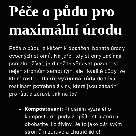
Péče o půdu pro
maximální úrodu
Péče o půdu je klíčem k ‌dosažení bohaté úrody
‌ovocných stromů.‌ Na jaře, kdy⁤ stromy začínají
pomalu ožívat, je‍ důležité věnovat pozornost
nejen⁤ stromům⁤ samotným, ale i kvalitě půdy, ve
⁣které⁢ rostou.
Dobře vyživená půda
dodává
rostlinám potřebné živiny, které jsou zásadní
pro ⁤růst a zdraví. Jak na to?
Kompostování:
⁣Přidáním vyzrálého
kompostu do ⁤půdy‍ zlepšíte strukturu ​a
obohatíte ji o živiny.‍ Je to jako dát svým⁣
stromům zdravé a chutné jídlo!