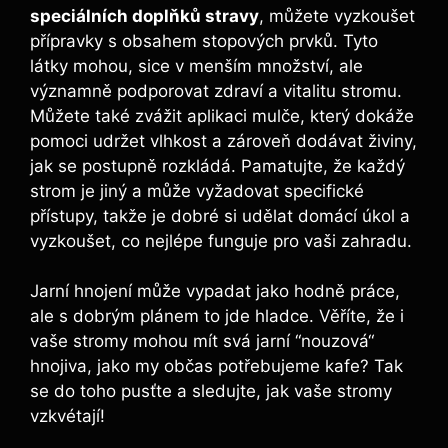
speciálních doplňků stravy
, můžete vyzkoušet
přípravky s obsahem ​stopových prvků. Tyto
látky mohou, sice v menším ⁤množství, ale
významně podporovat⁣ zdraví a vitalitu stromu.
Můžete také zvážit aplikaci mulče, který dokáže
pomoci udržet vlhkost a zároveň dodávat⁣ živiny,
jak se postupně ‌rozkládá. Pamatujte, že každý
strom je jiný a může vyžadovat specifické
⁢přístupy, takže je ⁣dobré si udělat domácí ​úkol a
‍vyzkoušet, co nejlépe funguje pro vaši zahradu.
Jarní‍ hnojení‍ může⁢ vypadat jako hodně práce,
ale s dobrým ‌plánem⁣ to jde hladce. ‍Věříte, že i⁣
vaše stromy ⁤mohou mít​ svá jarní ‍“nouzová“
⁣hnojiva, jako my‌ občas potřebujeme kafe? Tak ​
se ⁣do ⁢toho pusťte a sledujte, ⁣jak ⁤vaše​ stromy
vzkvétají!