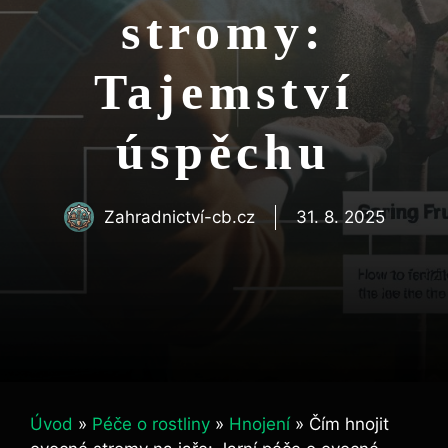
stromy:
Tajemství
úspěchu
Zahradnictví-cb.cz
31. 8. 2025
Úvod
»
Péče o rostliny
»
Hnojení
»
Čím hnojit