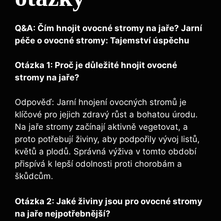
Q&A: Čím hnojit ovocné‌ stromy na ⁤jaře? Jarní
péče o ovocné stromy: Tajemství úspěchu
Otázka 1:⁤ Proč je důležité hnojit ovocné
stromy na jaře?
Odpověď: Jarní hnojení ovocných stromů je
klíčové pro jejich zdravý růst a bohatou úrodu.
⁤Na jaře stromy začínají aktivně vegetovat,‍ a
proto potřebují živiny, aby podpořily vývoj listů,
květů a plodů. Správná výživa v tomto ⁤období
přispívá k lepší ‌odolnosti proti chorobám a
škůdcům.
Otázka 2: Jaké živiny‍ jsou pro ovocné stromy
na jaře nejpotřebnější?