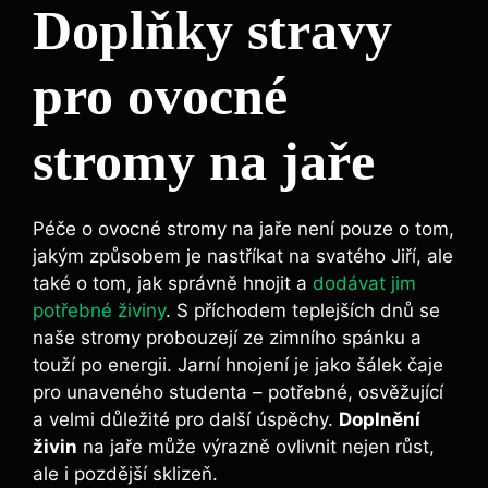
Doplňky stravy
pro ovocné
stromy na jaře
Péče ⁣o ‍ovocné stromy⁤ na jaře není ⁢pouze o tom,
jakým ‌způsobem ‍je nastříkat ‌na svatého Jiří, ale⁤
také o tom, jak ⁤správně hnojit ⁣a
dodávat jim
potřebné živiny
. ⁤S příchodem ​teplejších dnů‌ se
⁤naše stromy probouzejí ze zimního spánku a
touží po ​energii. Jarní hnojení je jako‌ šálek čaje
pro unaveného studenta ‍– potřebné,⁣ osvěžující
a ‌velmi důležité pro další úspěchy.
Doplnění
živin
na ⁣jaře může ⁢výrazně ovlivnit nejen růst,
‍ale i pozdější ⁣sklizeň.