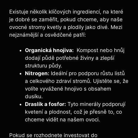
Existuje několik‌ klíčových ingrediencí, ⁣na které
je ⁤dobré se‍ zaměřit, pokud ⁣chceme, aby naše
ovocné stromy kvetly a plodily jako divé. Mezi
nejznámější a ⁢osvědčené patří:
Organická hnojiva:
​ Kompost nebo hnůj
dodají půdě ‍potřebné živiny a zlepší
⁢strukturu půdy.
Nitrogen:
Ideální⁢ pro podporu ⁢růstu ⁣listů
a ⁣celkového zdraví stromů. Ujistěte‍ se, že⁢
volíte‍ vyvážené hnojivo s obsahem
dusíku.
Draslík a fosfor:
Tyto minerály podporují
kvetení‍ a plodnost, což⁤ je⁣ přesně to, co
⁣chceme vidět‌ na našem ovoci.
Pokud⁣ se ‍rozhodnete investovat do‌