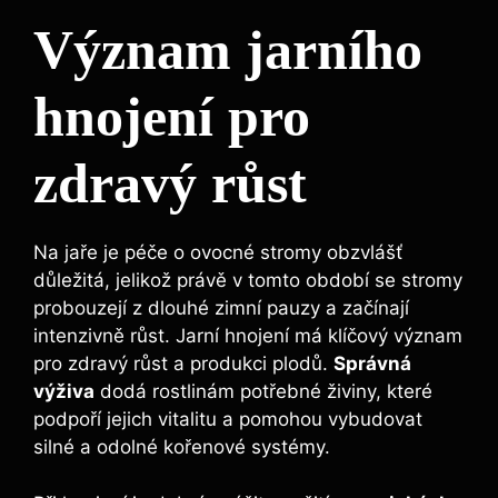
Význam jarního
hnojení pro
zdravý ‌růst
Na⁣ jaře je péče o ovocné​ stromy obzvlášť
důležitá, ‌jelikož právě ⁣v tomto⁣ období se stromy
probouzejí‌ z dlouhé zimní⁤ pauzy a začínají
intenzivně⁢ růst. Jarní hnojení má klíčový význam​
pro zdravý ​růst a produkci plodů.
Správná
‍výživa
dodá rostlinám ​potřebné ​živiny, které
podpoří ​jejich vitalitu a‍ pomohou vybudovat
silné a odolné kořenové systémy.