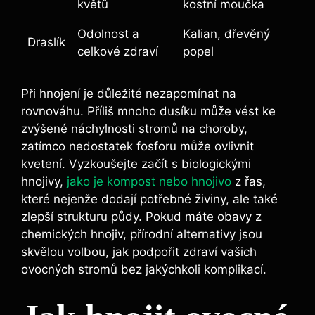
květů
kostní moučka
Odolnost a
Kalian, dřevěný
Draslík
celkové zdraví
popel
Při⁢ hnojení je důležité nezapomínat na
rovnováhu. Příliš mnoho dusíku může vést ke
zvýšené náchylnosti ​stromů na choroby,
‌zatímco nedostatek fosforu může ovlivnit
kvetení. Vyzkoušejte⁢ začít s ⁣biologickými
hnojivy, ​
jako je kompost nebo hnojivo
​ z​ řas,
‌které nejenže dodají ⁣potřebné živiny,​ ale také
zlepší strukturu půdy. Pokud máte obavy‌ z
chemických hnojiv, přírodní alternativy⁣ jsou
skvělou volbou, jak podpořit ⁤zdraví vašich
ovocných stromů ‍bez ⁢jakýchkoli ​komplikací.