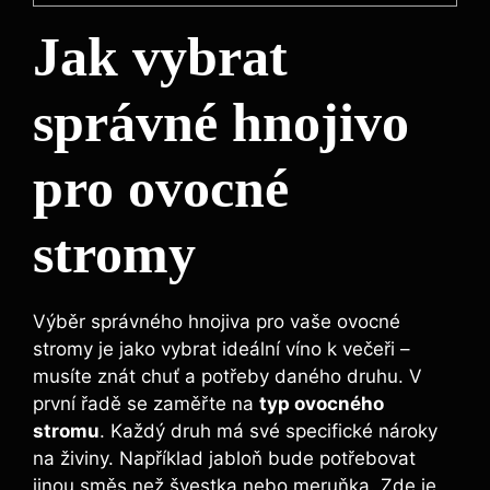
Jak vybrat
správné hnojivo
pro ovocné
⁤stromy
Výběr správného hnojiva pro⁢ vaše ovocné
stromy je jako vybrat ⁤ideální víno k večeři –
musíte znát ⁤chuť a ⁤potřeby daného druhu. V ​
první ‌řadě⁤ se zaměřte⁤ na
typ ovocného
stromu
. Každý druh má své specifické nároky
na živiny. Například‍ jabloň bude potřebovat
‍jinou směs​ než švestka nebo meruňka.‌ Zde je