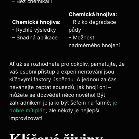
– Bez chemikálií
Chemická ​hnojiva:
Chemická hnojiva:
– Riziko ⁣degradace
-⁤ Rychlé výsledky
půdy
– Snadná ⁣aplikace
– ​Možnost
nadměrného hnojení
Ať už se rozhodnete pro cokoliv, pamatujte, že
váš osobní přístup ⁣a experimentování jsou‍
klíčovými faktory‍ úspěchu. A jednou za čas
neváhejte⁤ zeptat sousedů, jak ⁣hnojí oni‍ –
můžete se dozvědět něco nového! Být
zahradníkem je‌ jako být šéfem na farmě;‌
je
dobré mít plán
, ale někdy je nejlepší
improvizovat!