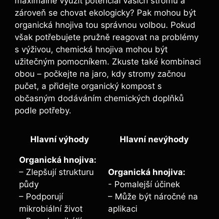
maximálně využít potenciál vašich stromů a
zároveň se chovat ekologicky? Pak mohou být
organická ​hnojiva tou​ správnou volbou.‌ Pokud
‌však ⁣potřebujete‍ pružně reagovat na problémy
s výživou, chemická hnojiva mohou být
užitečným ‌pomocníkem. Zkuste ‌také ⁣kombinaci
obou – počkejte na jaro, kdy stromy začnou
pučet,​ a přidejte organický⁤ kompost s⁤
občasným dodáváním chemických doplňků⁤
podle potřeby.
Hlavní výhody
Hlavní ⁢nevýhody
Organická⁣ hnojiva:
– ⁣Zlepšují strukturu
Organická hnojiva:
půdy
-​ Pomalejší účinek
– Podporují
– Může ⁢být náročné na
⁤mikrobiální život
aplikaci