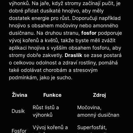
výhonků. Na jaře, když stromy začínají pučit, je
dobré přidat dusíkaté‍ hnojivo, aby měly
dostatek energie pro‍ růst. Doporučuji⁢ například
‌hnojivo s obsahem močoviny nebo amonného‍
dusičnanu. Na druhou stranu,
fosfor
podporuje
vývoj kořenů a květů, takže byste⁣ měli zvážit
aplikaci hnojiva ⁣s vyšším obsahem fosforu, aby
stromy dobře zakvetly.
Draslík
se ⁤zase postará
o celkovou odolnost a zdraví rostliny, pomáhá
také ​odolávat chorobám a stresovým
podmínkám, jako je sucho.
Živina
Funkce
Zdroj
Růst‌ listů a
Močovina,
Dusík
výhonků
amonný dusičnan
Vývoj​ kořenů ⁢a
Superfosfát,​
Fosfor