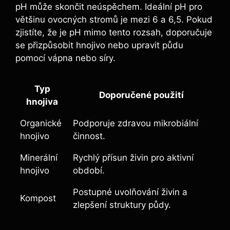
‌pH ​může skončit neúspěchem. Ideální pH pro
většinu ovocných stromů⁢ je⁢ mezi 6 a 6,5. Pokud⁤
zjistíte,​ že je pH ​mimo tento rozsah,⁤ doporučuje
se⁣ přizpůsobit⁣ hnojivo nebo upravit ⁣půdu⁢
pomocí vápna nebo síry.
Typ
Doporučené použití
hnojiva
Organické
Podporuje zdravou mikrobiální​
hnojivo
činnost.
Minerální
Rychlý přísun živin pro aktivní
⁢hnojivo
období.
Postupné uvolňování živin‍ a
Kompost
zlepšení struktury půdy.