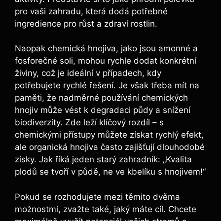
pro vaši zahradu, která dodá potřebné
ingredience pro růst a ‌zdraví rostlin.
Naopak chemická hnojiva,⁢ jako jsou amonné a
⁢fosforečné soli, ‍mohou rychle dodat konkrétní
živiny, což ⁤je⁢ ideální v případech, kdy
potřebujete rychlé řešení. Je ⁢však ​třeba ‍mít na
paměti, ⁣že nadměrné používání chemických
hnojiv‍ může vést k degradaci půdy a snížení
biodiverzity. Zde leží klíčový‌ rozdíl – s
chemickými přístupy ⁤můžete⁣ získat rychlý efekt,
ale organická hnojiva⁣ často ⁢zajišťují dlouhodobé
zisky. Jak říká jeden‌ starý zahradník: „Kvalita
plodů se⁣ tvoří v půdě, ne‍ ve kbelíku s hnojivem!“
Pokud se rozhodujete mezi těmito dvěma
možnostmi, zvažte‌ také,‍ jaký máte cíl. ‍Chcete