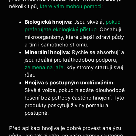
několik ‌tipů,⁤
které vám mohou pomoci
:
Biologická hnojiva:
Jsou skvělá,⁣
pokud
preferujete ekologický přístup
. Obsahují
mikroorganismy, ‌které zlepší ‌zdraví půdy
a​ tím i samotného ‌stromu.
Minerální ⁣hnojiva:
Rychle se absorbují‌ a
jsou ideální pro krátkodobou​ podporu,
zejména na jaře
, ⁣kdy stromy startují svůj
růst.
Hnojiva s postupným⁣ uvolňováním:
Skvělá volba, pokud hledáte ​dlouhodobé
řešení bez potřeby častého hnojení. Tyto ​
produkty poskytují živiny pomalu​ a
postupně.
Před aplikací hnojiva je dobré provést analýzu‌
půdy. Jen tak zjistíte, co‌ vaše stromy skutečně