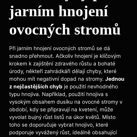
‍jarním hnojení
ovocných stromů
Při jarním hnojení ovocných​ stromů se dá
‌snadno přehmout. Ačkoliv hnojení je klíčovým
krokem ​k ⁣zajištění zdravého růstu⁢ a bohaté
úrody, někteří⁢ zahrádkáři dělají⁤ chyby, které
mohou mít negativní dopad na stromy.
Jednou
z ‌nejčastějších chyb
⁣je ⁢použití​ nevhodného
typu hnojiva. Například, použití hnojiva ⁣s
vysokým⁣ obsahem dusíku na ovocné stromy v​
období, kdy se připravují na kvetení, může‍
vyvolat bujný růst listů na úkor květů. Místo
toho se doporučuje ⁣vybrat hnojivo, které
podporuje vyvážený růst, ideálně⁢ obsahující