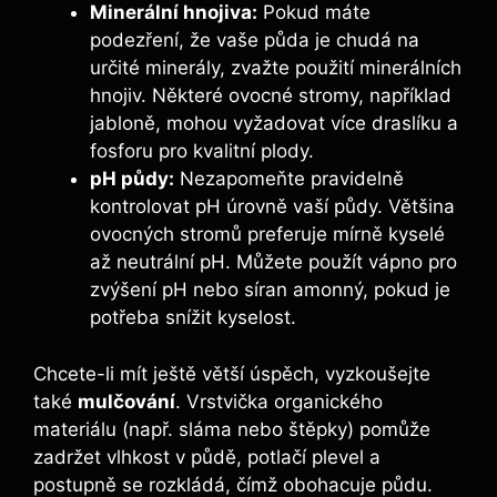
Minerální hnojiva:
Pokud ‍máte
podezření, že⁢ vaše půda​ je ‍chudá na
určité‍ minerály, zvažte použití minerálních
hnojiv. ⁢Některé ovocné stromy, ‌například
jabloně, mohou‍ vyžadovat⁤ více draslíku⁢ a
fosforu pro kvalitní⁤ plody.
pH půdy:
Nezapomeňte‍ pravidelně ​
kontrolovat pH⁢ úrovně vaší půdy. Většina⁢
ovocných stromů preferuje mírně kyselé
až neutrální pH. Můžete ⁣použít vápno pro
zvýšení pH nebo síran amonný, ​pokud‍ je
potřeba snížit kyselost.
Chcete-li mít ještě větší úspěch, vyzkoušejte
také⁤
mulčování
. Vrstvička organického
materiálu⁣ (např. sláma nebo štěpky)​ pomůže
zadržet vlhkost ​v půdě, potlačí plevel a‌
postupně‌ se ​rozkládá, čímž obohacuje půdu.