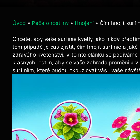
Úvod
»
Péče o rostliny
»
Hnojení
»
Čím hnojit surfi
Chcete, aby vaše surfinie kvetly jako nikdy předtím
tom případě je čas zjistit, čím hnojit surfinie a 
zdravého květenství. V tomto článku se podíváme na ‌
krásných‍ rostlin, aby se vaše zahrada‍ proměnila v
surfiniím, které budou okouzlovat⁣ vás i ⁣vaše ‍návšt