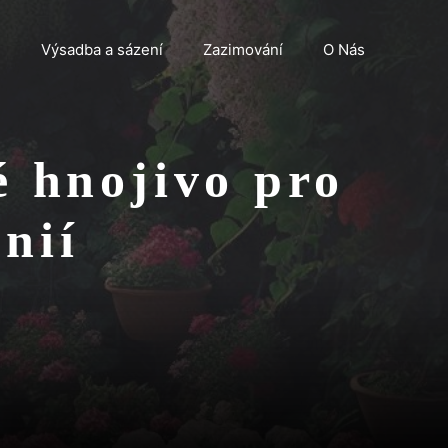
n
Výsadba a sázení
Zazimování
O Nás
é hnojivo pro
nií