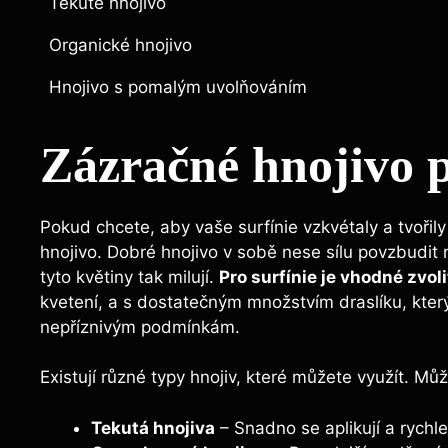
Tekuté hnojivo
Organické hnojivo
Hnojivo s pomalým uvolňováním
Zázračné hnojivo 
Pokud chcete, aby vaše surfínie vzkvétaly a tvořil
hnojivo. Dobré hnojivo ⁣v sobě nese sílu povzbudit‍ 
tyto ​květiny tak milují.
Pro surfínie je vhodné zvo
kvetení, a s dostatečným množstvím draslíku, který 
nepříznivým podmínkám.
Existují různé typy hnojiv,‌ které můžete využít. Můž
Tekutá hnojiva
– ‌Snadno se aplikují a ​rychl