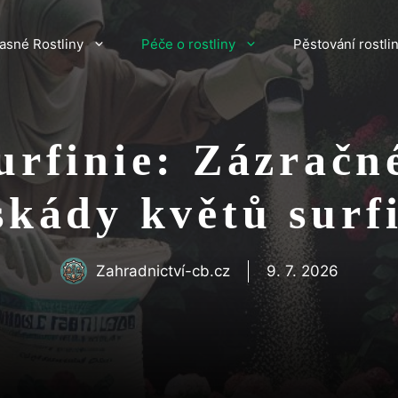
asné Rostliny
Péče o rostliny
Pěstování rostli
urfinie: Zázračn
skády květů surfi
Zahradnictví-cb.cz
9. 7. 2026