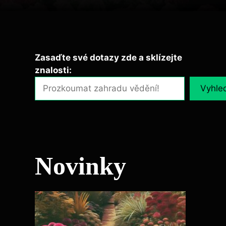
Zasaďte své dotazy zde a sklízejte
znalosti:
Vyhle
Novinky