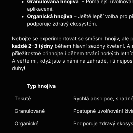
Granulovaná‍ hnojiva
‌ – Pomalejší uvolňován
aplikacemi.
Organická hnojiva
– Ještě lepší volba pro p
podporuje zdravý ekosystém.
Nebojte se experimentovat se směsmi hnojiv, ale pa
každé 2–3 týdny
​během hlavní‌ sezóny kvetení. A
příležitostně přihnojte i během​ trvání horkých le
A věřte mi, když jste s námi na zahradě, i ti nejpo
duhy!
Typ ‌hnojiva
Tekuté
Rychlá absorpce, snadné
Granulované
Postupné ⁤uvolňování živi
Organické
Podporuje zdravý ekosys