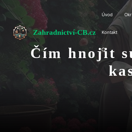
Přeskočit
na
Úvod
Okr
obsah
Zahradnictví-CB.cz
Kontakt
Čím hnojit s
ka