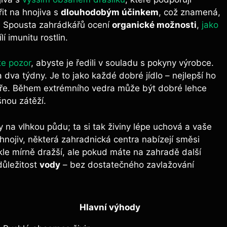
it na hnojiva s
dlouhodobým účinkem
, což znamená,‌
o. Spousta zahrádkářů ocení
organické možnosti
,
jako
lí imunitu rostlin.
te pozor
, abyste je ředili v souladu⁢ s ⁤pokyny ‍výrobce.
 dva týdny. Je to jako každé dobré jídlo – nejlepší ho
líře. ⁤Během extrémního vedra může být dobré lehce
išnou zátěží.
y na vlhkou půdu; ta si tak živiny lépe uchová a vaše
 hnojiv, některá zahradnická ‍centra nabízejí směsi
kle⁤ mírně dražší, ale pokud máte na​ zahradě další
důležitost
vody
– bez dostatečného zavlažování
Hlavní výhody