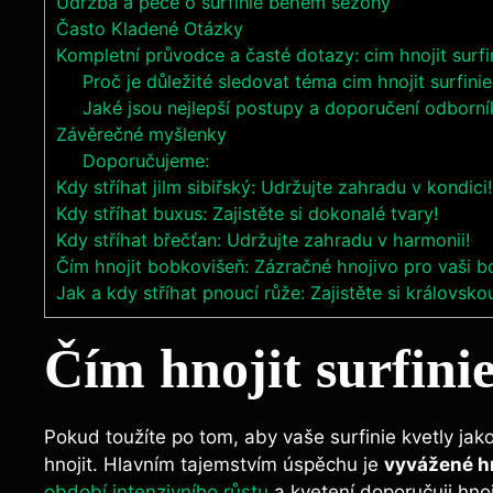
Údržba a péče o surfinie během sezóny
Často Kladené Otázky
Kompletní průvodce a časté dotazy: cim hnojit surfi
Proč je důležité sledovat téma cim hnojit surfini
Jaké jsou nejlepší postupy a doporučení odborní
Závěrečné myšlenky
Doporučujeme:
Kdy stříhat jilm sibiřský: Udržujte zahradu v kondici!
Kdy stříhat buxus: Zajistěte si dokonalé tvary!
Kdy stříhat břečťan: Udržujte zahradu v harmonii!
Čím hnojit bobkovišeň: Zázračné hnojivo pro vaši 
Jak a kdy stříhat pnoucí růže: Zajistěte si královsk
Čím hnojit surfinie
Pokud⁢ toužíte ⁤po tom, aby vaše surfinie kvetly jako
hnojit. Hlavním tajemstvím úspěchu je
vyvážené h
období intenzivního růstu
a kvetení doporučuji hno