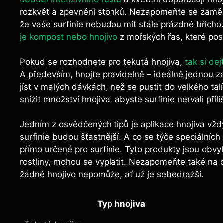
rozkvět a zpevnění stonků. Nezapomeňte se zaměř
že vaše surfinie nebudou mít stále prázdné břich
je kompost nebo⁢ hnojivo
⁣ z mořských řas, ⁢které posí
Pokud se rozhodnete pro tekutá ​hnojiva,
tak si dej
A především, hnojte​ pravidelně – ideálně jednou za
jíst v malých dávkách, než se pustit do velkého ta
snížit ⁢množství hnojiva, abyste surfinie nervali příl
Jedním​ z⁤ osvědčených tipů je aplikace hnojiva vžd
surfinie budou šťastnější.​ A co se týče speciálních
přímo určené pro surfinie.​ Tyto produkty jsou obvy
rostliny, mohou se vyplatit. Nezapomeňte také na 
žádné hnojivo nepomůže, ať už je sebedražší.
Typ hnojiva