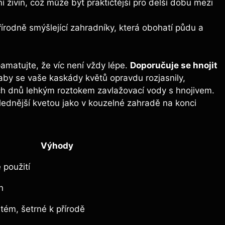
í živin, ⁣což může být praktičtější pro delší dobu mezi
řírodně smýšlející zahradníky, která obohatí půdu a
matujte, že víc ⁢není vždy lépe.
Doporučuje se hnojit
 aby se vaše kaskády květů opravdu rozjasnily,
tních dnů lehkým roztokem zavlažovací vody s hnojivem.
slednější kvetou jako v kouzelné zahradě na konci
Výhody
 použití
n
tém, šetrné k přírodě