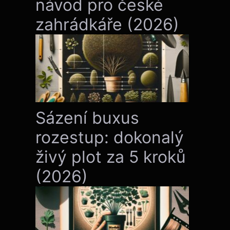
návod pro české
zahrádkáře (2026)
Sázení buxus
rozestup: dokonalý
živý plot za 5 kroků
(2026)