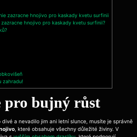
nie zazracne hnojivo pro kaskady kvetu surfinii
e zazracne hnojivo pro kaskady kvetu surfinii?
ků?
bobkovišeň
ou zahradu!
 pro‌ bujný růst
 divé⁣ a nevadilo jim ani letní slunce, musíte je správně
nojivo
, které obsahuje všechny důležité živiny. V
jiva s
vyšším obsahem draslíku
, které podporují