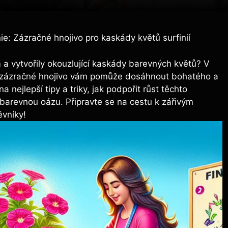
nie: Zázračné hnojivo pro kaskády květů surfinií
 ‍a vytvořily okouzlující kaskády‍ barevných květů? V
jaké zázračné hnojivo ⁢vám pomůže dosáhnout bohatého a
nejlepší tipy a triky, jak podpořit ‍růst těchto
 barevnou oázu. Připravte se na cestu ⁢k zářivým
ěvníky!