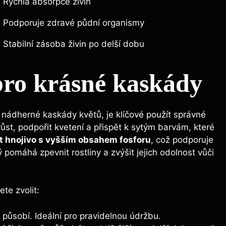
Rychlá absorpce živin
Podporuje ⁢zdravé půdní organismy
Stabilní zásoba živin po delší dobu
pro krásné kaskády
y nádherné kaskády květů, je klíčové použít správné
růst, podpořit kvetení a přispět k sytým⁣ barvám, které
lit hnojivo s vyšším obsahem fosforu
, což podporuje
pomáhá zpevnit rostliny a ⁢zvýšit jejich odolnost vůči
ete zvolit:
e působí. ⁣Ideální pro pravidelnou údržbu.