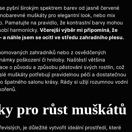
 se pyšní širokým spektrem barev od jasně červené
dnobarevné muškáty pro elegantní look, nebo mix
o. Pamatujte na pravidlo, že kontrastní barvy mohou
ůsobí harmonicky.
Včerejší výběr mi připomíná, že
– a náhle jsem se ocitl ve středu zahradního plesu.
renomovaných zahradníků nebo z osvědčených
známky poškození či hniloby. Naštěstí většina
ace o původu a způsobu pěstování svých rostlin, což
slé muškáty potřebují pravidelnou péči a dostatečnou
e do špatného salonu krásy. Rády si užijí rozumnou vodní
kořenů.
y pro růst muškátů
islých, je důležité vytvořit ideální prostředí, které