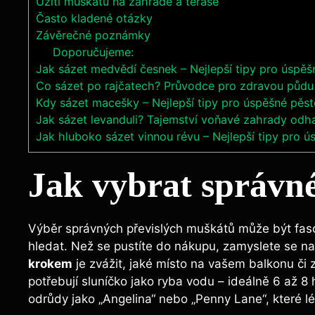
Užití muškátů na zahradě a terase
Často kladené otázky
Závěrečné poznámky
Doporučujeme:
Jak sázet medvědí česnek – Nejlepší tipy pro úspěš
Co sázet po rajčatech? Průvodce pro zdravou půdu
Kdy sázet macešky – Nejlepší tipy pro úspěšné pěst
Jak sázet levanduli? Tajemství voňavé zahrady odh
Jak hluboko sázet vinnou révu – Nejlepší tipy pro ú
Jak vybrat správné
Výběr správných převislých muškátů může být fasci
hledat. Než se pustíte do nákupu, zamyslete se n
krokem
je zvážit, jaké místo na vašem balkonu č
potřebují sluníčko jako ryba vodu – ideálně 6 až 8
odrůdy jako „Angelina“ nebo „Penny Lane“, které l