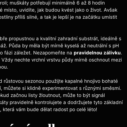
 roli; muškáty potřebují minimálně 6 až 8 hodin
 místo, uvidíte, jak budou kvést jako o život. Avšak
iny příliš silné, a tak je lepší je na začátku umístit
bře propustnou a kvalitní zahradní substrát, ideálně s
náž. Půda by měla být mírně kyselá až neutrální s pH
této fázi záležet. Nezapomeňte na
pravidelnou zálivku
.
ní! Vždy nechte vrchní vrstvu půdy mírně oschnout mezi
bou.
ed růstovou sezonou použijte kapalné hnojivo bohaté
ří, můžete si klidně experimentovat s různými směsmi.
ud začnou listy žloutnout, může to být signál
ty pravidelně kontrolujete a dodržujete tyto základní
 která vám bude dělat radost po celé léto!