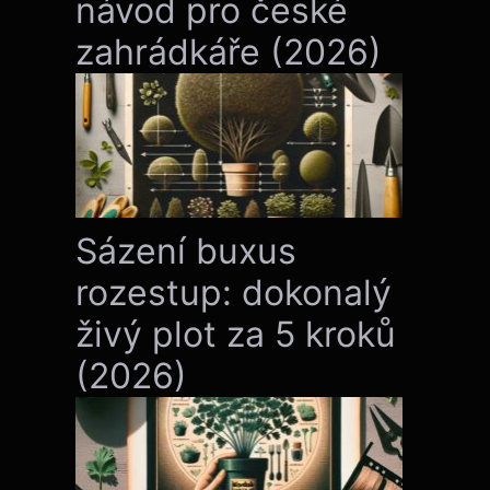
návod pro české
zahrádkáře (2026)
Sázení buxus
rozestup: dokonalý
živý plot za 5 kroků
(2026)