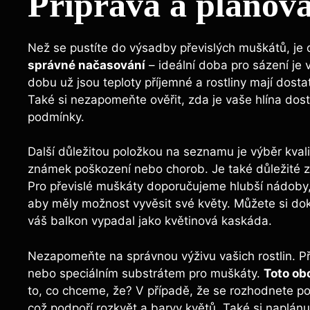
Příprava a plánov
Než se pustíte do výsadby převislých muškátů, je d
správné načasování
– ideální doba pro sázení je 
dobu už jsou teploty příjemné a rostliny mají dosta
Také si nezapomeňte ověřit, zda je vaše hlína dost
podmínky.
Další důležitou položkou na seznamu je výběr kval
známek poškození nebo chorob. Je také důležité zvo
Pro převislé muškáty doporučujeme hlubší nádoby
aby měly možnost vyvěsit své květy. Můžete si do
váš balkon vypadal jako květinová kaskáda.
Nezapomeňte na správnou výživu vašich rostlin. 
nebo speciálním substrátem pro muškáty.
Toto ob
to, co chceme, že? V případě, že se rozhodnete pou
což podpoří rozkvět a barvy květů. Také si naplánu