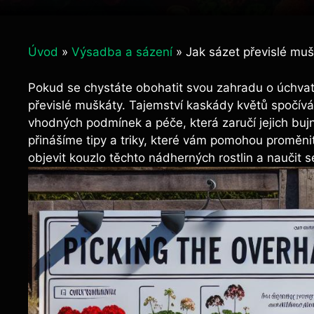
Úvod
»
Výsadba a sázení
»
Jak sázet převislé mu
Pokud se chystáte obohatit svou zahradu o úchvatn
převislé muškáty. Tajemství kaskády květů spočívá 
vhodných podmínek a péče, která zaručí jejich buj
přinášíme tipy a triky, které vám pomohou proměni
objevit kouzlo těchto nádherných rostlin a naučit se