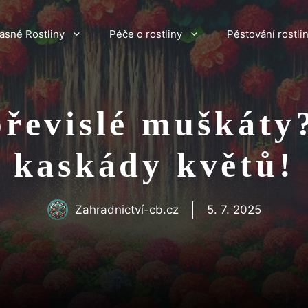
asné Rostliny
Péče o rostliny
Pěstování rostli
převislé muškáty
kaskády květů!
Zahradnictví-cb.cz
5. 7. 2025