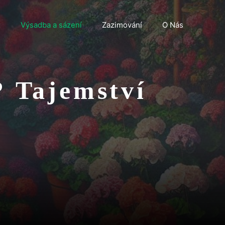
n
Výsadba a sázení
Zazimování
O Nás
? Tajemství