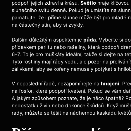
podpoří jejich zdraví a krásu.
Světlo
hraje klíčovou
slunečního svitu denně. Pokud je umístíte na slunné
pamatujte, že i přímé slunce může být pro mladé rostl
na částečný stín, aby si zvykly.
Dalším důležitým aspektem je
půda
. Vyberte si do
přídavkem perlitu nebo rašeliny, která podpoří dre
6-7. To je pro muškáty ideální, takže si dejte na 
Tyto rostliny mají rády vodu, ale pozor na přelívá
zálivkami, aby se kořeny nemusely potýkat s hnilo
V neposlední řadě, nezapomínejte na
hnojení
. Př
na fosfor, které podpoří kvetení. Pokud se vám da
A jakým způsobem poznáte, že je něco špatně? Pok
nedostatku živin nebo dokonce škůdců. Když mušká
rady, můžete se těšit na nádhernou kaskádu květů,