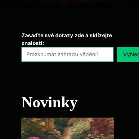
Zasaďte své dotazy zde a sklízejte
znalosti:
Vyhle
Novinky