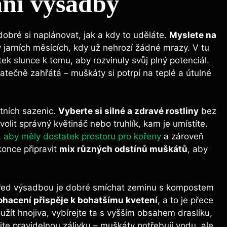
ání výsadby
obré si naplánovat, jak a kdy to uděláte.
Myslete na
v jarních měsících, kdy už nehrozí žádné mrazy. V tu
tek slunce k tomu, aby rozvinuly svůj plný potenciál.
atečně zahřátá – muškáty si potrpí na teplé a útulné
itních sazenic.
Vyberte si silné a zdravé rostliny
bez
lit správný květináč nebo truhlík, kam je umístíte.
,
aby měly dostatek prostoru pro kořeny
a zároveň
konce připravit
mix různých odstínů muškátů
, aby
Před výsadbou je dobré smíchat zeminu s kompostem
ohacení přispěje k bohatšímu kvetení
, a to je přece
žít hnojiva, vybírejte ta s vyšším obsahem draslíku,
jte pravidelnou zálivku – muškáty potřebují vodu, ale