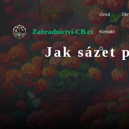
Přeskočit
na
Úvod
Okr
obsah
Zahradnictví-CB.cz
Kontakt
Jak sázet 