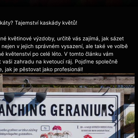
škáty? Tajemství kaskády květů!
é květinové výzdoby, určitě vás zajímá, jak sázet
nejen v jejich správném vysazení, ale také ve volbě
né květenství po celé léto. V tomto článku vám
t vaši zahradu na kvetoucí ráj. Pojďme společně
, jak je pěstovat jako profesionál!