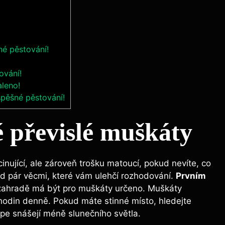
né pěstování!
ování!
aleno!
spěšné pěstování!
 převislé muškáty
nující, ale zároveň trošku matoucí, pokud nevíte, co
ad pár věcmi, které vám ulehčí rozhodování.
Prvním
i zahradě má být pro muškáty určeno. Muškáty
 hodin denně. Pokud máte stinné místo, hledejte
épe snášejí méně slunečního světla.