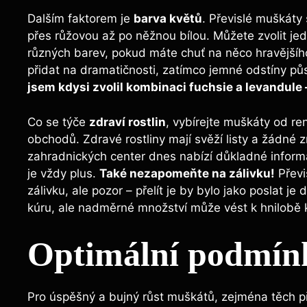
Dalším faktorem je
barva květů
. Převislé muškáty
přes růžovou až po něžnou bílou. Můžete zvolit je
různých barev, pokud máte chuť na něco hravějšíh
přidat na dramatičnosti, zatímco jemné odstíny p
jsem kdysi zvolil kombinaci fuchsie a levandule 
Co se týče
zdraví rostlin
, vybírejte muškáty od 
obchodů. Zdravé rostliny mají svěží listy a žádné 
zahradnických center dnes nabízí důkladné inform
je vždy plus.
Také nezapomeňte na zálivku!
Převi
zálivku, ale pozor – přelít je by bylo jako poslat j
kúru, ale nadměrné množství může vést k hnilobě 
Optimální podmínk
Pro úspěšný a bujný růst muškátů, zejména těch přev