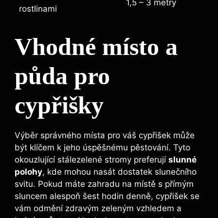
1,5 – 3 metry
rostlinami
Vhodné místo a
půda pro
cypřišky
Výběr správného místa pro váš cypřišek může
být klíčem k jeho úspěšnému pěstování. Tyto
okouzlující stálezelené stromy preferují
slunné
polohy
, kde mohou nasát dostatek slunečního
svitu. Pokud máte zahradu na místě s přímým
sluncem alespoň šest hodin denně, cypřišek se
vám odmění zdravým zeleným vzhledem a