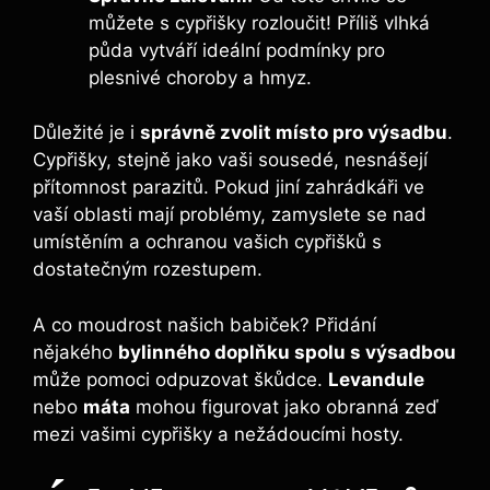
můžete s cypřišky rozloučit! Příliš vlhká
půda vytváří ideální podmínky pro
plesnivé choroby a hmyz.
Důležité je i
správně zvolit místo pro výsadbu
.
Cypřišky, stejně jako vaši sousedé, nesnášejí
přítomnost parazitů. Pokud jiní zahrádkáři ve
vaší oblasti mají problémy, zamyslete se nad
umístěním a ochranou vašich cypřišků s
dostatečným rozestupem.
A co moudrost našich babiček? Přidání
nějakého
bylinného doplňku spolu s výsadbou
může pomoci odpuzovat škůdce.
Levandule
nebo
máta
mohou figurovat jako obranná zeď
mezi vašimi cypřišky a nežádoucími hosty.