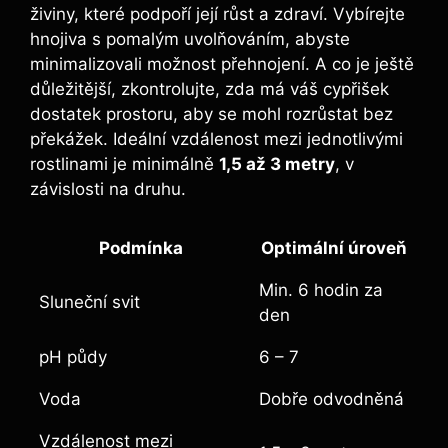
živiny, které podpoří její růst a zdraví. Vybírejte
hnojiva s pomalým uvolňováním, abyste
minimalizovali možnost přehnojení. A co je ještě
důležitější, zkontrolujte, zda má váš cypřišek
dostatek prostoru, aby se mohl rozrůstat bez
překážek. Ideální vzdálenost mezi jednotlivými
rostlinami je minimálně
1,5 až 3 metry
, v
závislosti na druhu.
Podmínka
Optimální úroveň
Min. 6 hodin za
Sluneční svit
den
pH půdy
6 – 7
Voda
Dobře odvodněná
Vzdálenost mezi