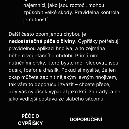
nájemníci, jako jsou roztoči, mohou
způsobit velké škody. Pravidelná kontrola
je nutností.
Další často opomíjenou chybou je
nedostatečná péče o živiny
. Cypřišky potřebují
pravidelnou aplikaci hnojiva, a to zejména
během vegetačního období. Primárními
nutričními prvky, které byste měli sledovat, jsou
dusík, fosfor a draslík. Pokud si myslíte, že jen
okap můžete zaplnit nějakým levným hnojivem,
tak vám to doporučuji zvážit – chcete přece,
aby váš cypřišek vypadal jako král zahrady, a ne
jako vedlejší postava ze slabého sitcomu.
PÉČE O
DOPORUČENÍ
CYPŘIŠKY