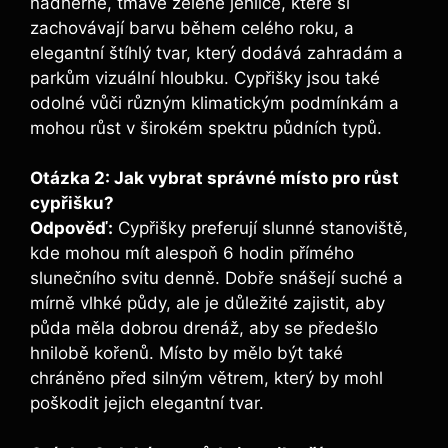
nádherné, tmavě zelené jehlice, které si
zachovávají barvu během celého roku, a
elegantní štíhlý tvar, který dodává zahradám a
parkům vizuální hloubku. Cypřišky jsou také
odolné vůči různým klimatickým podmínkám a
mohou růst v širokém spektru půdních typů.
Otázka 2: Jak vybrat správné místo pro růst
cypřišku?
Odpověď:
Cypřišky preferují slunné stanoviště,
kde mohou mít alespoň 6 hodin přímého
slunečního svitu denně. Dobře snášejí suché a
mírně vlhké půdy, ale je důležité zajistit, aby
půda měla dobrou drenáž, aby se předešlo
hnilobě kořenů. Místo by mělo být také
chráněno před silným větrem, který by mohl
poškodit jejich elegantní tvar.