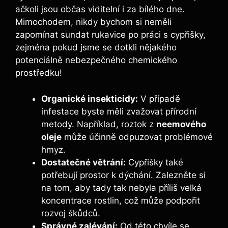
ačkoli jsou občas viditelní i za bílého dne.
Mimochodem, nikdy bychom si neměli
zapomínat sundat rukavice po práci s cypřišky,
zejména pokud jsme se dotkli nějakého
potenciálně nebezpečného chemického
prostředku!
Organické insekticidy:
V případě
infestace byste měli zvažovat přírodní
metody. Například, roztok z
neemového
oleje
může účinně odpuzovat problémové
hmyz.
Dostatečné větrání:
Cypřišky také
potřebují prostor k dýchání. Zalezněte si
na tom, aby tady tak nebyla příliš velká
koncentrace rostlin, což může podpořit
rozvoj škůdců.
Správné zalévání:
Od této chvíle se