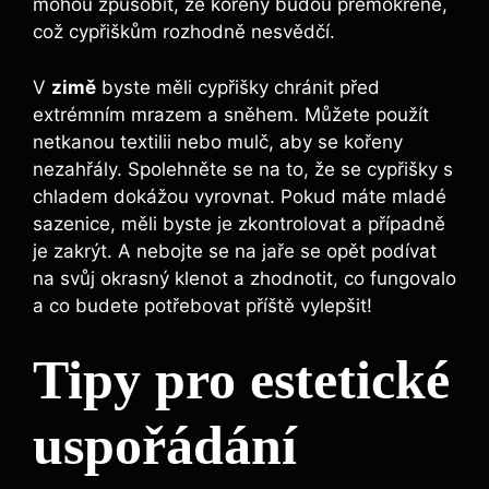
mohou způsobit, že kořeny budou přemokřené,
což cypřiškům rozhodně nesvědčí.
V
zimě
byste měli cypřišky chránit před
extrémním mrazem a sněhem. Můžete použít
netkanou textilii nebo mulč, aby se kořeny
nezahřály. Spolehněte se na to, že se cypřišky s
chladem dokážou vyrovnat. Pokud máte mladé
sazenice, měli byste je zkontrolovat a případně
je zakrýt. A nebojte se na jaře se opět podívat
na svůj okrasný klenot a zhodnotit, co fungovalo
a co budete potřebovat příště vylepšit!
Tipy pro estetické
uspořádání