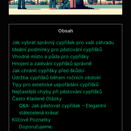
Obsah
Jak vybrat správný cypřišek pro vaši zahradu
Ideální podmínky pro pěstování cypřišků
Vhodné místo a půda pro cypřišky
Hnojení a zalévání cypřišků správně
Jak chránit cypřišky před škůdci
Údržba cypřišků během ročních období
Tipy pro estetické uspořádání cypřišků
Nejčastější chyby při pěstování cypřišků
Často Kladené Otázky
Q&A: Jak pěstovat cypřišek – Elegantní
stálezelená krása!
Klíčové Poznatky
Doporučujeme: