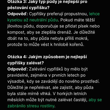
Otázka 3: Jaký typ půdy je nejlepší pro
pěstování cypřišku?
Odpověď:
Cypřišky preferují propustnou,
lehce
kyselou až neutrální půdu
. Pokud máte těžší
jílovitou půdu, doporučuje se přidat písek nebo
kompost, aby se zlepšila drenáž. Je důležité
dbát na to, aby půda nebyla příliš mokrá,
protože to může vést k hnilobě kořenů.
Otázka 4: Jakým způsobem je nejlepší
cypřišky zalévat?
Odpověď:
Zalévání cypřišků by mělo být
pravidelné, zejména v prvních letech po
výsadbě, kdy se zavádějí do nového prostředí.
Důležité je nepřelévat, ale zajistit, aby půda
byla stále mírně vlhká. V horkých letních
měsících může být nutné zalévat častěji,
aby se
zabránilo stresu rostliny
.