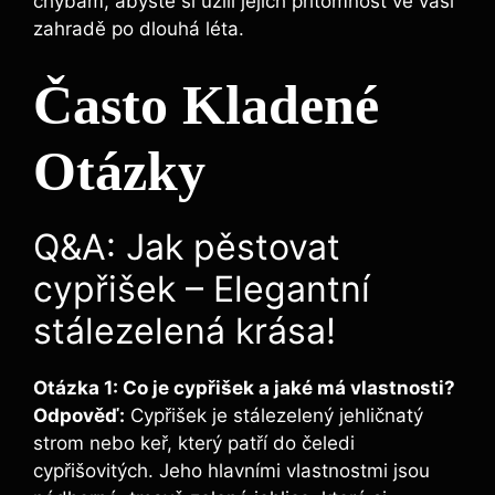
chybám, abyste si užili jejich přítomnost ve vaší
zahradě po dlouhá léta.
Často Kladené
Otázky
Q&A: Jak pěstovat
cypřišek – Elegantní
stálezelená krása!
Otázka 1: Co je cypřišek a jaké má vlastnosti?
Odpověď:
Cypřišek je stálezelený jehličnatý
strom nebo keř, který patří do čeledi
cypřišovitých. Jeho hlavními vlastnostmi jsou