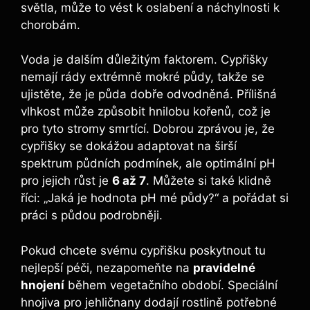
světla, může to vést k oslabení a náchylnosti k
chorobám.
Voda je dalším důležitým faktorem. Cypřišky
nemají rády extrémně mokré půdy, takže se
ujistěte, že je půda dobře odvodněná. Přílišná
vlhkost může způsobit hnilobu kořenů, což je
pro tyto stromy smrtící. Dobrou zprávou je, že
cypřišky se dokážou adaptovat na širší
spektrum půdních podmínek, ale optimální pH
pro jejich růst je
6 až 7
. Můžete si také klidně
říci: „Jaká je hodnota pH mé půdy?“ a pořádat si
práci s půdou podrobněji.
Pokud chcete svému cypřišku poskytnout tu
nejlepší péči, nezapomeňte na
pravidelné
hnojení
během vegetačního období. Speciální
hnojiva pro jehličnany dodají rostlině potřebné