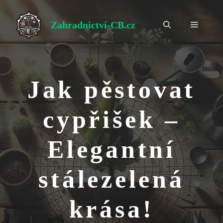
Přeskočit
na
Zahradnictví-CB.cz
Menu
obsah
Jak pěstovat
cypřišek –
Elegantní
stálezelená
krása!