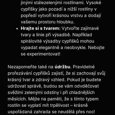
jinými stálezelenými rostlinami. Vysoké
cypřišky jako pozadí a nižší rostliny v
popředí vytvoří krásnou vrstvu a dodají
vašemu prostoru hloubku.
Hrajte si s tvarem:
Vytvořte zajímavé
tvary a linie při výsadbě. Například
spirálovité výsadby cypřišků mohou
vypadat elegantně a neobvykle. Nebojte
se experimentovat!
Nezapomeňte také na
údržbu
. Pravidelné
prořezávání cypřišků zajistí, že si zachovají svůj
krásný tvar a zdravý vzhled. Pokud je budete
udržovat správě, budou se vám odvděčovat
svěžími zelenými odstíny i při chladnějších
měsících. Mějte na paměti, že s tímto typem
rostlin se vyplatí mít trpělivost – krásně
uspořádaná zahrada se neudělá přes noc!