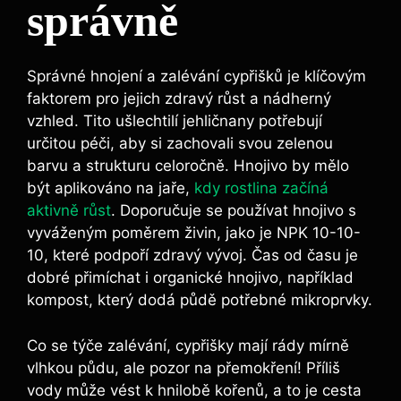
správně
Správné hnojení a zalévání cypřišků je klíčovým
faktorem pro jejich zdravý růst a nádherný
vzhled. Tito ušlechtilí jehličnany potřebují
určitou péči, aby si zachovali svou zelenou
barvu a strukturu celoročně. Hnojivo by mělo
být aplikováno na jaře,
kdy rostlina začíná
aktivně růst
. Doporučuje se používat hnojivo s
vyváženým poměrem živin, jako je NPK 10-10-
10, které podpoří zdravý vývoj. Čas od času je
dobré přimíchat i organické hnojivo, například
kompost, který dodá půdě potřebné mikroprvky.
Co se týče zalévání, cypřišky mají rády mírně
vlhkou půdu, ale pozor na přemokření! Příliš
vody může vést k hnilobě kořenů, a to je cesta