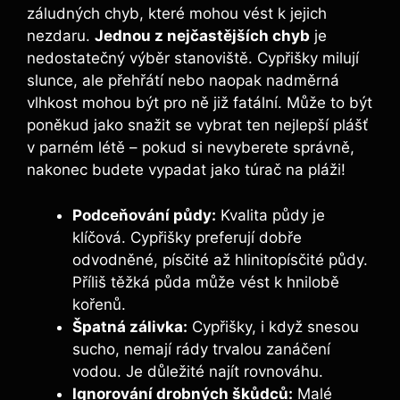
záludných chyb, které mohou vést k jejich
nezdaru.
Jednou z nejčastějších chyb
je
nedostatečný výběr stanoviště. Cypřišky milují
slunce, ale přehřátí nebo naopak nadměrná
vlhkost mohou být pro ně již fatální. Může to být
poněkud jako snažit se vybrat ten nejlepší plášť
v parném létě – pokud si nevyberete správně,
nakonec budete vypadat jako túrač na pláži!
Podceňování půdy:
Kvalita půdy je
klíčová. Cypřišky preferují dobře
odvodněné, písčité až hlinitopísčité půdy.
Příliš těžká půda může vést k hnilobě
kořenů.
Špatná zálivka:
Cypřišky, i když snesou
sucho, nemají rády trvalou zanáčení
vodou. Je důležité najít rovnováhu.
Ignorování drobných škůdců:
Malé