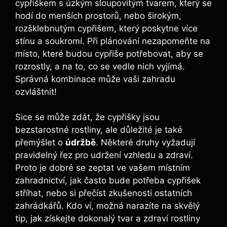
cypřiškem s úzkým sloupovitým tvarem, který se
hodí do menších prostorů, nebo širokým,
rozšklebnutým cypřišem, který poskytne více
stínu a soukromí. Při plánování nezapomeňte na
místo, které budou cypřiše potřebovat, aby se
rozrostly, a na to, co se vedle nich vyjímá.
Správná kombinace může vaši zahradu
ozvláštnit!
Sice se může zdát, že cypřišky jsou
bezstarostné rostliny, ale důležité je také
přemýšlet o
údržbě
. Některé druhy vyžadují
pravidelný řez pro udržení vzhledu a zdraví.
Proto je dobré se zeptat ve vašem místním
zahradnictví, jak často bude potřeba cypřišek
stříhat, nebo si přečíst zkušenosti ostatních
zahrádkářů. Kdo ví, možná narazíte na skvělý
tip, jak získejte dokonalý tvar a zdraví rostliny