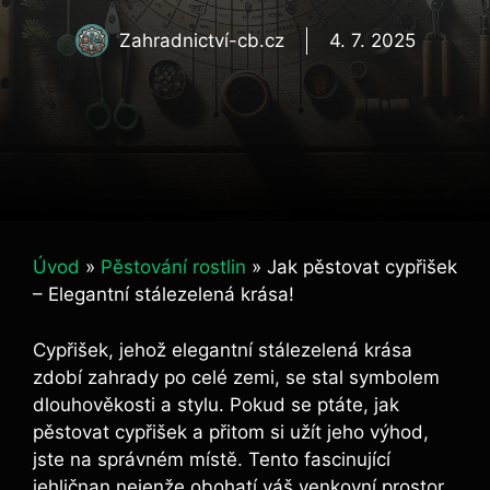
Zahradnictví-cb.cz
4. 7. 2025
Úvod
»
Pěstování rostlin
»
Jak pěstovat cypřišek
– Elegantní stálezelená krása!
Cypřišek, jehož elegantní stálezelená krása
zdobí zahrady po celé zemi, se stal symbolem
dlouhověkosti a stylu. Pokud se ptáte, jak
pěstovat cypřišek a přitom si užít jeho výhod,
jste na správném místě. Tento fascinující
jehličnan nejenže obohatí váš venkovní prostor,