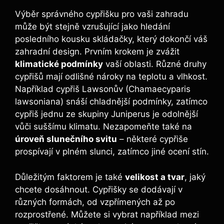
Výběr správného cypřišku pro vaši zahradu
může být stejně vzrušující jako hledání
posledního kousku skládačky, který dokončí váš
zahradní design. Prvním krokem je zvážit
klimatické podmínky
vaší oblasti. Různé druhy
cypřišů mají odlišné nároky na teplotu a vlhkost.
Například cypřiš Lawsonův (Chamaecyparis
lawsoniana) snáší chladnější podmínky, zatímco
cypřiš jednu ze skupiny Juniperus je odolnější
vůči suššímu klimatu. Nezapomeňte také na
úroveň slunečního svitu
– některé cypřiše
prospívají v plném slunci, zatímco jiné ocení stín.
Důležitým faktorem je také
velikost a tvar
, jaký
chcete dosáhnout. Cypřišky se dodávají v
různých formách, od vzpřímených až po
rozprostřené. Můžete si vybrat například mezi