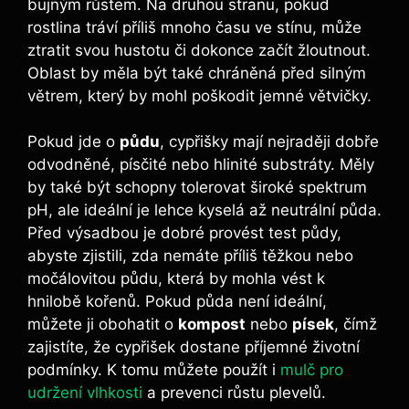
bujným růstem. Na druhou stranu, pokud
rostlina tráví příliš mnoho času ve stínu, může
ztratit svou hustotu či dokonce začít žloutnout.
Oblast by měla být také chráněná před silným
větrem, který by mohl poškodit jemné větvičky.
Pokud jde o
půdu
, cypřišky mají nejraději dobře
odvodněné, písčité nebo hlinité substráty. Měly
by také být schopny tolerovat široké spektrum
pH, ale ideální je lehce kyselá až neutrální půda.
Před výsadbou je dobré provést test půdy,
abyste zjistili, zda nemáte příliš těžkou nebo
močálovitou půdu, která by mohla vést k
hnilobě kořenů. Pokud půda není ideální,
můžete ji obohatit o
kompost
nebo
písek
, čímž
zajistíte, že cypřišek dostane příjemné životní
podmínky. K tomu můžete použít i
mulč pro
udržení vlhkosti
a prevenci růstu plevelů.