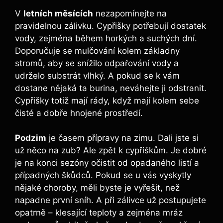
V
letních měsících
nezapomínejte na
pravidelnou zálivku. Cypřišky potřebují dostatek
vody, zejména během horkých a suchých dní.
Doporučuje se mulčování kolem základny
stromů, aby se snížilo odpařování vody a
udrželo substrát vlhký. A pokud se k vám
dostane nějaká ta burina, neváhejte ji odstranit.
Cypřišky totiž mají rády, když mají kolem sebe
čisté a dobře hnojené prostředí.
Podzim
je časem přípravy na zimu. Dali jste si
už něco na zub? Ale zpět k cypřiškům. Je dobré
je na konci sezóny očistit od opadaného listí a
případných škůdců. Pokud se u vás vyskytly
nějaké choroby, měli byste je vyřešit, než
napadne první sníh. A při zálivce už postupujete
opatrně – klesající teploty a zejména mráz