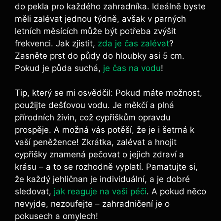
do pekla pro každého zahradníka. Ideálně byste
měli zalévat jednou týdně, avšak v parných
letních měsících může být potřeba zvýšit
frekvenci. Jak zjistit,
zda je čas zalévat
?
Zasněte prst do půdy do hloubky asi 5 cm.
Pokud je půda suchá,
je čas na vodu
!
Tip, který se mi osvědčil: Pokud máte možnost,
použijte dešťovou vodu. Je měkčí a plná
přírodních živin, což cypřiškům opravdu
prospěje. A možná vás potěší, že je i šetrná k
vaší peněžence! Zkrátka, zalévat a hnojit
cypřišky znamená pečovat o jejich zdraví a
krásu – a to se rozhodně vyplatí. Pamatujte si,
že každý jehličnan je individuální, a je dobré
sledovat,
jak reaguje na vaši péči
. A pokud něco
nevyjde, nezoufejte – zahradničení je o
pokusech a omylech!