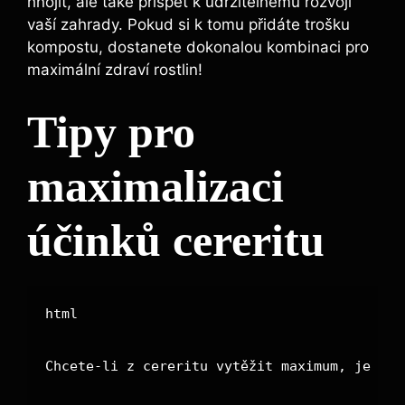
hnojit, ale také přispět k udržitelnému rozvoji
vaší ⁤zahrady. Pokud si k tomu přidáte trošku
kompostu, dostanete dokonalou‍ kombinaci pro
maximální zdraví rostlin!
Tipy pro
maximalizaci
účinků cereritu
html

Chcete-li z cereritu vytěžit maximum, je dob