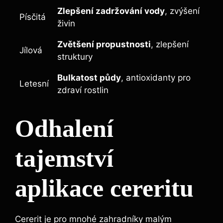
Zlepšení‌ zadržování vody
,​ zvýšení
Písčitá
živin
Zvětšení propustnosti
, ​zlepšení
Jílová
struktury
Bulkatost⁢ půdy
, antioxidanty pro
Letesní
zdraví rostlin
Odhalení
tajemství
aplikace cereritu
Cererit je pro mnohé zahradníky malým