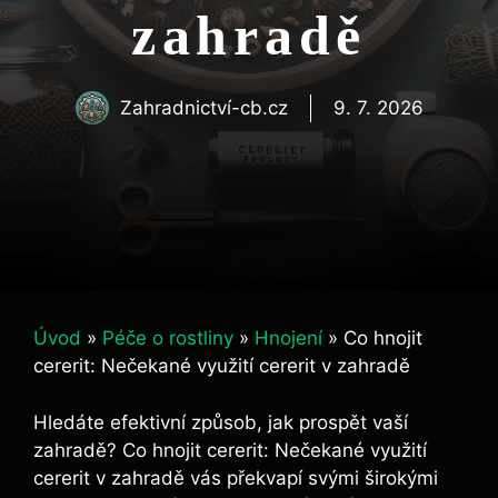
zahradě
Zahradnictví-cb.cz
9. 7. 2026
Úvod
»
Péče o rostliny
»
Hnojení
»
Co hnojit
cererit: Nečekané využití cererit v zahradě
Hledáte‍ efektivní ⁢způsob, jak prospět vaší⁣
zahradě? Co hnojit cererit: ⁢Nečekané využití
cererit v zahradě vás překvapí svými širokými