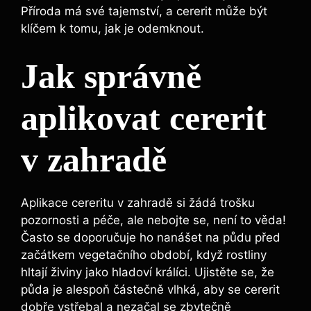
Příroda má své‍ tajemství, a cererit může být
klíčem k tomu, jak je odemknout.
Jak správně
aplikovat cererit
v zahradě
Aplikace cereritu ⁤v zahradě ⁣si žádá trošku
pozornosti a péče, ale nebojte se, ⁣není to věda!
Často se doporučuje ho nanášet na​ půdu před
začátkem vegetačního období, když rostliny
hltají živiny jako⁢ hladoví králíci. Ujistěte se,‌ že
⁢půda je alespoň ⁣částečně ⁤vlhká, aby se cererit
dobře ​vstřebal‍ a nezačal se zbytečně