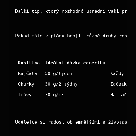
Další tip, který rozhodně usnadní vaši práci
Pokud máte v plánu hnojit různé druhy rostli
Rostlina
Ideální dávka cereritu
Rajčata
50 g/týden
Každý týd
Okurky
30 g/2 týdny
Začátkem 
Trávy
70 g/m²
Na jaře, 
Udělejte si radost objemnějšími a životascho