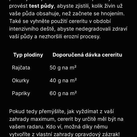
provést
test půdy
, ​abyste zjistili, kolik živin už
vaše půda obsahuje, než začnete se hnojením.
Také se vyhněte použití cereritu v období
intenzivního deště,⁤ abyste⁣ nedegradovali zdraví‍
vaší půdy a nezhoršili erozní procesy.
Typ plodiny
Doporučená dávka cereritu
Rajčata
50 g na m²
Okurky
40 g na m²
Papriky
60 g na m²
Pokud tedy přemýšlíte, jak vyždímat z vaší
zahrady ⁣maximum, cererit by určitě ‍měl být na
vašem radaru. Kdo ví, možná díky němu
vytvoříte z vlastní zahrady opravdový zázrak!