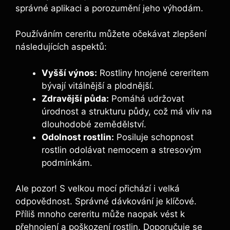
správné aplikaci a porozumění jeho výhodám.
Používáním cereritu‍ můžete očekávat zlepšení
následujících aspektů:
Vyšší​ výnos:
Rostliny hnojené cereritem
bývají vitálnější a plodnější.
Zdravější⁢ půda:
Pomáhá​ udržovat
úrodnost a strukturu půdy,‌ což má vliv na
dlouhodobé zemědělství.
Odolnost rostlin:
Posiluje schopnost
rostlin odolávat nemocem a stresovým
podmínkám.
Ale⁣ pozor! S velkou mocí přichází i velká
odpovědnost. ​Správné ⁢dávkování je klíčové.
Příliš mnoho cereritu může naopak vést k
přehnojení a poškození rostlin.⁤ Doporučuje se