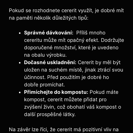
Pokud se rozhodnete cererit⁢ využít,⁢ je dobré‌ mít
na paměti několik důležitých tipů:
Správné dávkování:
⁢ Příliš ‌mnoho
cereritu může mít opačný efekt.⁤ Dodržujte
doporučené množství, které je uvedeno
na obalu výrobku.
Dočasné⁤ uskladnění:
Cererit​ by měl být
uložen na suchém místě, jinak ztrácí svou
účinnost. Před použitím ⁣je dobré ho
dobře promíchat.
Přimíchejte do kompostu:
Pokud⁢ máte
kompost, cererit můžete přidat pro
zvýšení živin, což obohatí váš‌ kompost o
další prospěšné látky.
Na závěr lze říci, že ⁢cererit má pozitivní vliv na