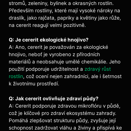
stromů, zeleniny, bylinek a okrasných rostlin.
⁣Především‌ rostliny, které mají vysoké ‍nároky na
draslík, jako rajčata, papriky a květiny jako růže,
⁤na cererit reagují velmi pozitivně.
Q: Je cererit ekologické hnojivo?
A: ⁣Ano, cererit je považován⁣ za ​ekologické⁤
hnojivo, neboť je vyrobeno z ⁣přírodních
materiálů‌ a neobsahuje umělé chemikálie.⁣ Jeho
‍použití‌ podporuje udržitelnost a
zdravý růst
rostlin
, což ocení nejen zahradníci, ale ‌i ‍šetrnost
k životnímu prostředí.
Q: Jak cererit ovlivňuje zdraví půdy?
A:⁢ Cererit podporuje zdravou mikroflóru v půdě,
což je klíčové pro zdraví ekosystému‌ zahrady.‍
Pomáhá zlepšovat strukturu půdy,⁤ zvyšuje její
schopnost zadržovat ⁣vláhu a živiny a přispívá ke