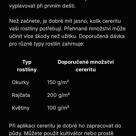
vyplavovat při prvním dešti.
Než začnete, ⁢je dobré mít jasno, kolik cereritu
vaši rostliny ⁢potřebují. Přehnané ‌množství může
učinit⁢ více‌ škody než užitku.‍ Doporučená dávka
pro různé typy rostlin zahrnuje:
Typ
Doporučené množství​
rostliny
cereritu
Okurky
150 g/m²
Rajčata
200 g/m²
Květiny
100 g/m²
Při aplikaci​ cereritu​ je dobré ho zapracovat do
půdy. Můžete použít ‌kultivátor nebo prostě