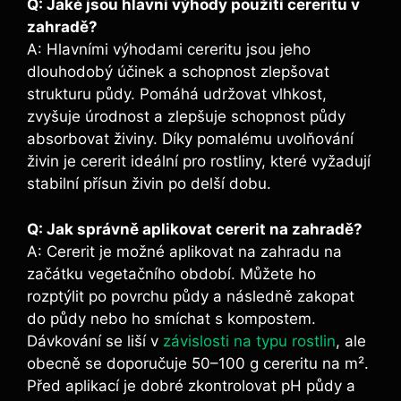
Q: Jaké jsou hlavní výhody použití cereritu⁢ v
zahradě?
A: Hlavními výhodami cereritu jsou jeho
dlouhodobý ‌účinek a schopnost zlepšovat
strukturu⁣ půdy. Pomáhá⁤ udržovat ⁢vlhkost,
zvyšuje úrodnost a zlepšuje schopnost půdy
absorbovat ​živiny. Díky pomalému uvolňování
živin je cererit ideální pro rostliny, ‌které vyžadují
stabilní přísun živin po​ delší dobu.
Q: Jak správně aplikovat cererit na zahradě?
A: Cererit je možné aplikovat na zahradu na
začátku vegetačního období. Můžete ho
rozptýlit ⁤po povrchu půdy a následně zakopat
do půdy⁢ nebo ho ⁣smíchat s⁢ kompostem.
‍Dávkování se liší v
závislosti na typu rostlin
,‍ ale
obecně se doporučuje 50–100 g⁣ cereritu na m².
Před aplikací je dobré zkontrolovat pH půdy a