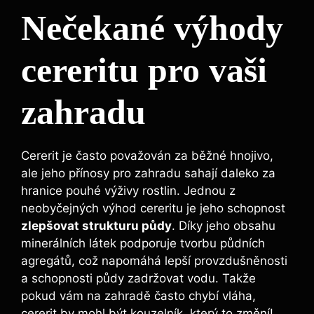
Nečekané ‍výhody
cereritu pro vaši
zahradu
Cererit je často ‌považován za‌ běžné hnojivo,
ale jeho přínosy pro ‍zahradu sahají daleko za ​
hranice pouhé výživy rostlin. Jednou z
neobyčejných výhod cereritu je ‌jeho schopnost ‌
zlepšovat strukturu‌ půdy
. Díky jeho obsahu
minerálních látek podporuje tvorbu půdních
agregátů, což napomáhá lepší provzdušněnosti
a schopnosti půdy zadržovat vodu. Takže
pokud vám na‌ zahradě často ⁢chybí vláha,
cererit by mohl být kouzelník, který⁣ to změní!