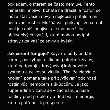
pokladem, o kterém ⁢se‌ často ⁤nemluví. Tento​
minerální hnojivo, bohaté na draslík a fosfor, se
může stát vaším novým nejlepším přítelem při
pěstování rostlin. Možná⁢ vás překvapí, že cererit
není⁣ jen další​ hnojivo, ale má množství
⁢překvapivých využití,⁢ která ​mohou podpořit
zdravý ‌růst vaší ‍zeleniny a květin.
Jak cererit‍ funguje?
Když do půdy⁢ přidáte
cererit, poskytuje rostlinám potřebné živiny,
které podporují zdravý vývoj kořenového
systému a celkovou vitalitu. Tím, že zlepšuje
hnojení, pomáhá také při zvyšování odolnosti
rostlin⁤ vůči nemocem a ​škůdcům. Je⁣ jako
superhrdina v zahradě – zachraňuje naše
rostliny před problémy a dodává⁢ jim energii,
kterou potřebují k prosperitě.