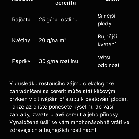
cereritu
Silnější⁢
Rajčata
25 g/na rostlinu
plody
Bujnější
Květiny
20 g/na m²
kvetení
Větší
Papriky
30⁤ g/na rostlinu
‌odolnost
V ⁢důsledku rostoucího zájmu o ⁢ekologické
zahradničení se cererit může stát klíčovým
prvkem v citlivějším přístupu k pěstování plodin.
Takže až‌ příště ponesete kyselinu do vaší
zahrady, zvažte právě cererit a jeho přínosy.
Vynaložené úsilí se vám mnohonásobně vrátí ve
zdravějších a bujnějších rostlinách!