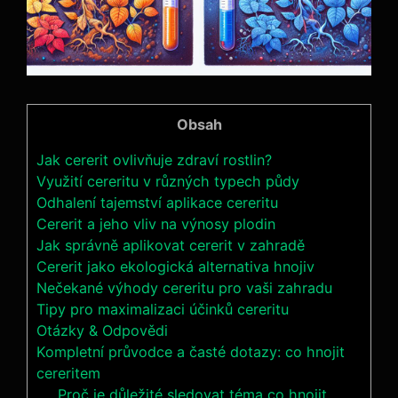
Obsah
Jak ​cererit ovlivňuje zdraví rostlin?
Využití cereritu v různých typech půdy
Odhalení tajemství aplikace cereritu
Cererit a jeho vliv ⁤na výnosy plodin
Jak správně aplikovat cererit v zahradě
Cererit jako ekologická alternativa hnojiv
Nečekané ‍výhody cereritu pro vaši zahradu
Tipy pro maximalizaci účinků cereritu
Otázky & Odpovědi
Kompletní průvodce a časté dotazy: co hnojit
cereritem
Proč je důležité sledovat téma co hnojit