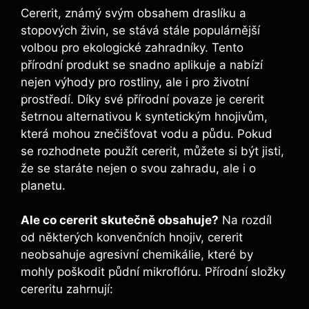
Cererit, známý svým⁣ obsahem draslíku a
stopových živin, se stává stále populárnější
volbou pro ‍ekologické zahradníky.‍ Tento
přírodní produkt se snadno aplikuje a nabízí
nejen výhody pro rostliny, ale i pro životní
prostředí. Díky své ‌přírodní​ povaze je cererit⁢
šetrnou alternativou k syntetickým‌ hnojivům,
která mohou znečišťovat vodu a půdu. Pokud
se rozhodnete použít cererit, můžete ‍si být⁣ jisti,
že se staráte nejen o svou zahradu, ale ⁢i o
planetu.
Ale co cererit skutečně obsahuje?
Na rozdíl
od některých konvenčních hnojiv, cererit
neobsahuje agresivní chemikálie, které by
mohly poškodit půdní mikroflóru. ⁣Přírodní složky
cereritu zahrnují: