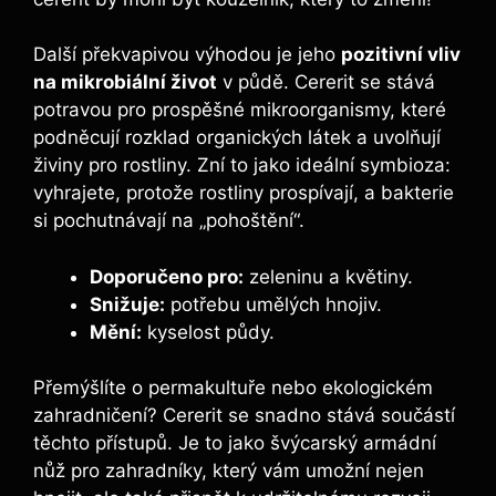
Další překvapivou výhodou je jeho
pozitivní‌ vliv
na ​mikrobiální život
v⁣ půdě. Cererit se⁣ stává
potravou pro prospěšné mikroorganismy, ​které
podněcují rozklad organických látek a‍ uvolňují
živiny pro rostliny. Zní to jako ideální symbioza:
vyhrajete, ⁢protože rostliny prospívají, a bakterie
si pochutnávají na „pohoštění“.
Doporučeno pro:
zeleninu ⁣a květiny.
Snižuje:
potřebu umělých hnojiv.
Mění:
kyselost půdy.
Přemýšlíte o‌ permakultuře nebo ​ekologickém
zahradničení? Cererit se snadno stává součástí
těchto přístupů. Je to jako švýcarský armádní
nůž pro zahradníky, který vám umožní nejen