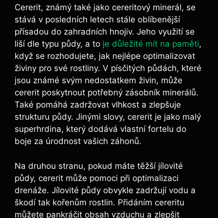
Cererit, známý také​ jako ⁣cereritový minerál, se
stává v posledních ⁤letech stále oblíbenější
přísadou do zahradních hnojiv. Jeho využití se
liší dle typu ⁢půdy, a to
je důležité mít na paměti
,
když se rozhodujete, jak nejlépe optimalizovat
živiny pro své rostliny. V písčitých​ půdách, které
jsou známé svým nedostatkem živin, může
cererit poskytnout ​potřebný zásobník minerálů.
Také pomáhá zadržovat vlhkost a zlepšuje
strukturu půdy. Jinými slovy, cererit je jako malý⁣
superhrdina, ⁢který dodává vlastní fortelu do
boje za úrodnost vašich záhonů.
Na druhou ⁤stranu, pokud máte těžší jílovité
půdy, cererit může⁤ pomoci při optimalizaci
drenáže. Jílovité půdy obvykle ​zadržují ‌vodu a
škodí tak kořenům rostlin. Přidáním cereritu
můžete pankráčit obsah vzduchu a zlepšit