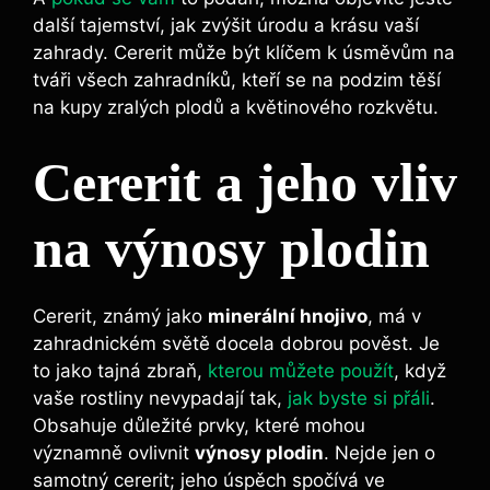
⁣další tajemství, jak zvýšit úrodu a krásu vaší
zahrady. Cererit může být klíčem k úsměvům na
tváři všech‍ zahradníků, kteří se na podzim těší
na kupy‍ zralých plodů a květinového rozkvětu.
Cererit a jeho vliv
⁤na výnosy plodin
Cererit, známý jako
minerální hnojivo
, má v
zahradnickém světě docela dobrou pověst. Je
to ‍jako tajná zbraň,⁣
kterou můžete použít
,‍ když
vaše‍ rostliny nevypadají tak,
jak byste si přáli
.
Obsahuje důležité prvky,‌ které mohou
významně⁢ ovlivnit
výnosy plodin
. Nejde⁢ jen o‌
samotný cererit; jeho úspěch spočívá ve