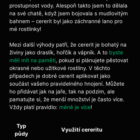
prostupnost vody. Alespoň takto jsem to ⁤dělala
na své chatě,‍ když jsem bojovala s mudlovitým
bahnem – cererit byl jako ⁤záchranné lano pro⁢
mé rostlinky!
Mezi další výhody patří, že cererit je bohatý na
živiny jako ⁣draslík, hořčík a vápník. A to
byste
měli mít na paměti
, pokud si plánujete pěstovat
okrasné nebo užitkové rostliny. V těchto
případech je dobré cererit ‌aplikovat jako
součást vašeho ⁢pravidelného hnojení. Můžete
ho přidávat jak na jaře, tak na podzim, ale
pamatujte si, že menší množství je často více.⁣
Vždy platí pravidlo:
méně je⁣ více
!
Typ
Využití cereritu
půdy