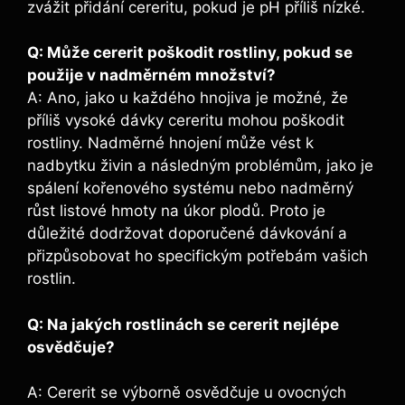
zvážit přidání cereritu, pokud je pH příliš nízké.
Q: Může cererit poškodit rostliny, pokud se
⁢použije v ‌nadměrném ‌množství?
A: Ano, jako u každého hnojiva je možné, že
příliš vysoké dávky‌ cereritu mohou poškodit
rostliny. Nadměrné⁤ hnojení může vést k
nadbytku živin a následným⁤ problémům, jako je
spálení kořenového systému nebo nadměrný
růst listové hmoty na úkor plodů. Proto je
důležité dodržovat doporučené dávkování a
přizpůsobovat ho specifickým ⁢potřebám vašich
rostlin.
Q: Na jakých rostlinách‌ se cererit nejlépe
osvědčuje?
A: Cererit se výborně osvědčuje u ovocných