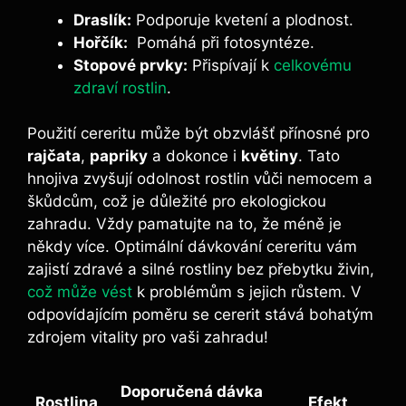
Draslík:
Podporuje kvetení a⁣ plodnost.
Hořčík:
‌ Pomáhá ⁢při fotosyntéze.
Stopové prvky:
Přispívají k
celkovému
zdraví rostlin
.
Použití cereritu může být obzvlášť přínosné‌ pro
rajčata
,
papriky
a dokonce i
květiny
. Tato
hnojiva zvyšují odolnost ⁤rostlin vůči nemocem a
škůdcům, což je důležité pro ekologickou
zahradu. Vždy pamatujte na ‍to, že ​méně ⁣je
někdy⁤ více. ‌Optimální dávkování cereritu vám
zajistí zdravé a silné rostliny bez přebytku živin,
což může vést
k problémům s jejich růstem. V
odpovídajícím poměru se cererit⁢ stává bohatým
zdrojem vitality pro vaši zahradu!
Doporučená dávka
Rostlina
Efekt