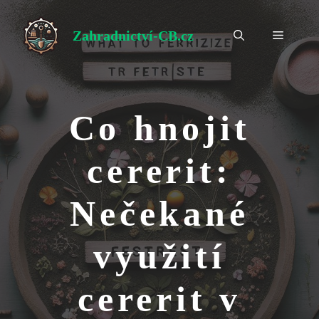
Přeskočit
na
Zahradnictví-CB.cz
Menu
obsah
Co hnojit
cererit:
Nečekané
využití
cererit v