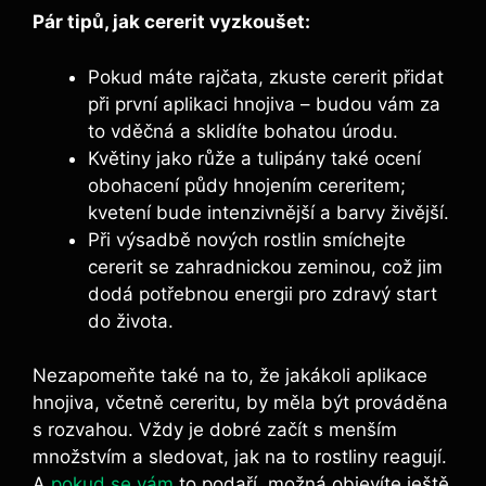
Pár tipů, jak cererit vyzkoušet:
Pokud máte rajčata, zkuste‌ cererit‍ přidat
při první⁣ aplikaci hnojiva – budou vám za
to vděčná a sklidíte bohatou úrodu.
Květiny jako růže a‍ tulipány také ocení
obohacení půdy hnojením ⁤cereritem;
kvetení bude intenzivnější a barvy živější.
Při ⁢výsadbě nových rostlin smíchejte
cererit se zahradnickou zeminou, což jim
dodá potřebnou energii pro zdravý start
do života.
Nezapomeňte také na to, že‍ jakákoli aplikace
hnojiva, včetně cereritu, by měla být prováděna
s rozvahou. Vždy je dobré začít s menším
množstvím a sledovat, jak na to rostliny reagují.
A ‌
pokud se vám
to podaří,‌ možná objevíte ⁣ještě