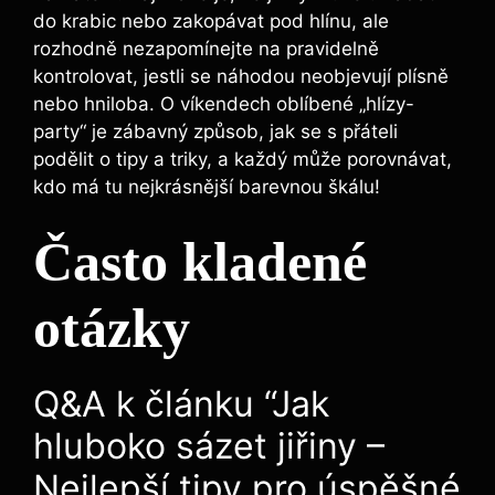
do krabic nebo zakopávat pod hlínu, ale
rozhodně nezapomínejte na pravidelně‍
kontrolovat, jestli se náhodou neobjevují plísně
nebo hniloba. O víkendech oblíbené „hlízy-
party“ je zábavný způsob, jak se s přáteli
podělit o tipy a triky, a každý může ‌porovnávat,
kdo má tu nejkrásnější barevnou škálu!
Často ‌kladené
otázky
Q&A k článku ⁣“Jak
hluboko sázet jiřiny –
Nejlepší tipy pro úspěšné