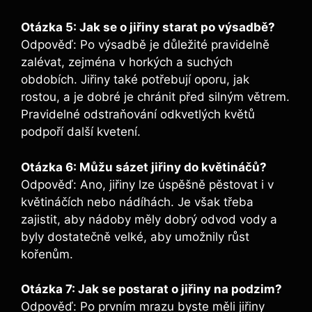
Otázka 5: Jak se o jiřiny starat⁤ po výsadbě?
Odpověď: Po výsadbě je důležité pravidelně
zalévat, zejména v horkých a suchých
obdobích. Jiřiny také potřebují oporu, jak
rostou, a je‍ dobré je chránit před silným větrem.
Pravidelné odstraňování odkvetlých květů
podpoří další kvetení.
Otázka 6: Můžu sázet‍ jiřiny​ do květináčů?
Odpověď: Ano, jiřiny⁢ lze úspěšně pěstovat i v
květináčích⁢ nebo nádíhách. Je však třeba
zajistit, aby nádoby měly dobrý odvod vody a
byly‍ dostatečně velké, aby umožnily růst
kořenům.
Otázka 7: Jak se postarat o jiřiny na podzim?
Odpověď: ⁤Po prvním mrazu byste měli jiřiny