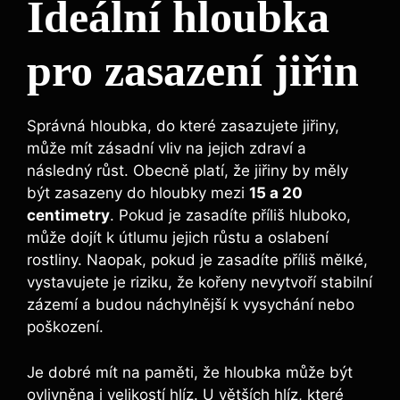
Ideální ⁢hloubka
pro zasazení jiřin
Správná hloubka, do které zasazujete jiřiny,
může mít zásadní vliv na jejich zdraví a
následný růst. Obecně platí, že jiřiny by měly
být ⁣zasazeny do hloubky mezi
15 a‍ 20
centimetry
. Pokud je zasadíte příliš hluboko,
může dojít k útlumu jejich růstu⁢ a oslabení
⁤rostliny. Naopak, pokud⁢ je zasadíte příliš mělké,
vystavujete je riziku, že kořeny nevytvoří stabilní
zázemí a budou náchylnější k vysychání nebo
poškození.
Je dobré mít na paměti, že hloubka může⁤ být
ovlivněna i velikostí hlíz. U větších hlíz, které