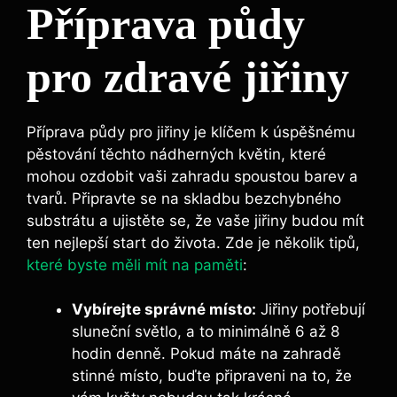
Příprava půdy
pro zdravé jiřiny
Příprava půdy pro jiřiny⁣ je klíčem k úspěšnému⁤
pěstování těchto ​nádherných květin,‍ které
mohou ozdobit vaši zahradu spoustou‍ barev a
tvarů. Připravte se na skladbu bezchybného
substrátu a ujistěte se, že vaše​ jiřiny budou mít
ten nejlepší start do života. Zde je několik tipů,
které byste měli mít na paměti
:
Vybírejte správné místo:
Jiřiny potřebují
sluneční světlo, a to minimálně 6 až 8
hodin denně. Pokud máte na ⁤zahradě
stinné místo, buďte připraveni⁤ na to, že