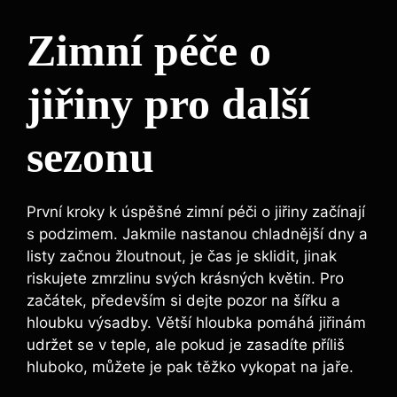
Zimní péče o
jiřiny pro​ další
sezonu
První kroky k úspěšné zimní péči ​o jiřiny začínají
s podzimem. Jakmile ​nastanou chladnější dny a
listy začnou žloutnout, je ​čas je sklidit, jinak
riskujete zmrzlinu svých‍ krásných květin. Pro
začátek, především si dejte ⁤pozor na šířku a
hloubku výsadby. Větší hloubka‌ pomáhá jiřinám
udržet se v teple, ale pokud je ⁤zasadíte příliš
hluboko, můžete je pak těžko vykopat na ‍jaře.