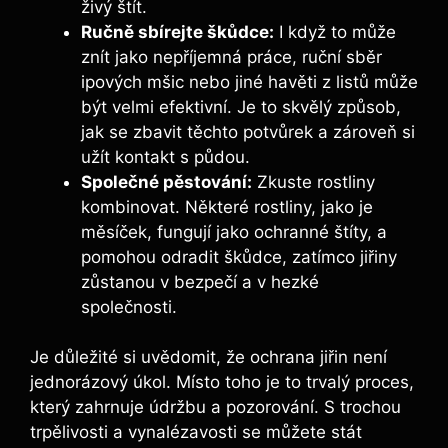
živý ​štít.
Ručně sbírejte škůdce:
I když to může
znít jako‌ nepříjemná práce, ruční sběr
ipových mšic nebo jiné havěti z listů⁣ může
být velmi efektivní. Je to ‌skvělý způsob,‌
jak ‍se zbavit těchto potvůrek a zároveň si
užít kontakt s půdou.
Společné pěstování:
Zkuste rostliny
kombinovat. Některé rostliny, jako ​je
⁢měsíček, fungují ‌jako ochranné štíty, a
pomohou odradit škůdce, zatímco jiřiny
zůstanou v bezpečí a v hezké
společnosti.
Je důležité si uvědomit, že⁣ ochrana jiřin není
jednorázový⁢ úkol. Místo toho je ‌to trvalý proces,
který zahrnuje údržbu a pozorování. S trochou
trpělivosti a vynalézavosti se můžete stát