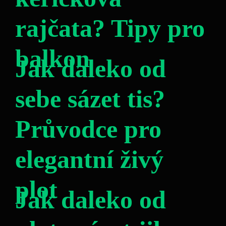
rajčata? Tipy pro
balkon
Jak daleko od
sebe sázet tis?
Průvodce pro
elegantní živý
plot
Jak daleko od