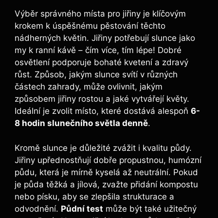
Výběr správného místa ⁣pro jiřiny je klíčovým
krokem k úspěšnému​ pěstování těchto
nádherných květin. Jiřiny potřebují slunce jako
my k ranní kávě – čím více, tím lépe! Dobré
osvětlení podporuje bohaté kvetení a zdravý
růst. Způsob, jakým slunce svítí v různých
částech zahrady, může ovlivnit, jakým
způsobem jiřiny rostou a jaké vytvářejí květy.
Ideální je zvolit místo, které dostává alespoň
6-
8 hodin slunečního​ světla denně
.
Kromě slunce⁤ je důležité zvážit i ‍kvalitu půdy.
Jiřiny upřednostňují dobře propustnou, humózní
půdu, která je ⁤mírně kyselá až neutrální. Pokud
je půda těžká a jílová, zvažte přidání kompostu
nebo písku, aby se zlepšila strukturace a
odvodnění.
Půdní test
může být také užitečný