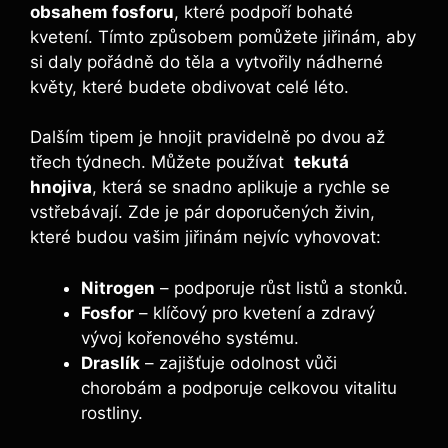
obsahem ⁣fosforu
, které podpoří bohaté
kvetení. Tímto ⁣způsobem pomůžete jiřinám, ​aby
si⁢ daly pořádně do těla a ⁤vytvořily nádherné
květy, které budete obdivovat celé léto.
Dalším tipem je hnojit ‍pravidelně po dvou až
třech týdnech. Můžete používat ‌
tekutá
hnojiva
, která se snadno aplikuje a ‌rychle se
vstřebávají. Zde je pár ‌doporučených ⁤živin,
které budou vašim jiřinám nejvíc vyhovovat:
Nitrogen
– podporuje růst listů a‌ stonků.
Fosfor
– klíčový pro kvetení a zdravý
vývoj kořenového systému.
Draslík
– zajišťuje odolnost vůči
chorobám a podporuje celkovou vitalitu
rostliny.