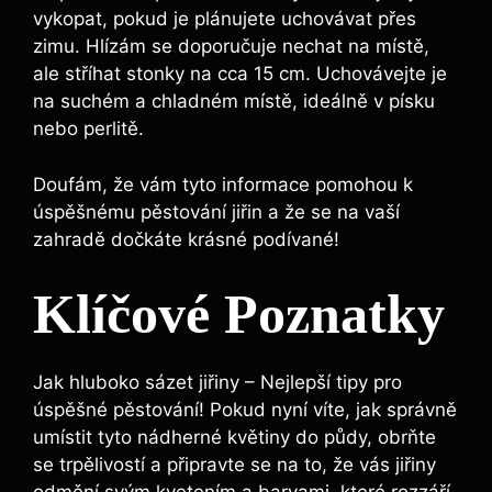
vykopat, pokud je ‌plánujete uchovávat přes
zimu. Hlízám se doporučuje nechat na ⁣místě,
ale stříhat stonky na cca 15 cm. Uchovávejte je
na suchém a‌ chladném místě, ideálně v písku
nebo perlitě.
Doufám,⁤ že vám tyto informace pomohou k ​
úspěšnému pěstování ⁣jiřin a ​že se na vaší
zahradě dočkáte krásné podívané!
Klíčové⁤ Poznatky
Jak hluboko sázet jiřiny – Nejlepší tipy pro
úspěšné pěstování! Pokud ​nyní víte, jak správně
umístit tyto nádherné květiny do půdy, obrňte⁤
se trpělivostí‌ a připravte se na to, že vás jiřiny