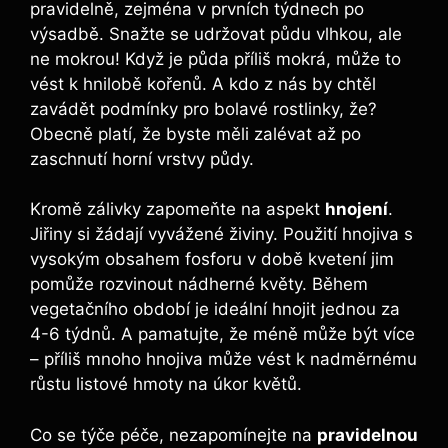
pravidelně, zejména v prvních týdnech po
výsadbě. Snažte⁢ se udržovat ‌půdu vlhkou, ale
ne mokrou!⁣ Když je půda příliš ⁢mokrá, může to
vést k ‍hnilobě kořenů. A kdo z nás by chtěl
zavádět podmínky pro bolavé rostlinky, že?
Obecně platí, ⁣že byste měli zalévat až po
zaschnutí horní vrstvy půdy.
Kromě zálivky zapomeňte na‍ aspekt
hnojení
.
Jiřiny si žádají⁣ vyvážené živiny. Použití ‍hnojiva s
vysokým obsahem⁣ fosforu v⁤ době kvetení jim
pomůže rozvinout nádherné​ květy. Během
vegetačního​ období je ideální hnojit jednou za
4-6 týdnů. A pamatujte,‌ že méně může být více
– příliš mnoho hnojiva může vést k nadměrnému
růstu listové hmoty na úkor květů.
Co se týče péče, nezapomínejte na
pravidelnou