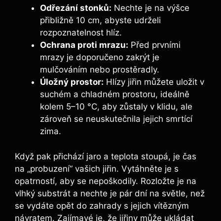
Odřezání stonků:
Nechte je na výšce‍
přibližně 10 cm, abyste udrželi
rozpoznatelnost hlíz.
Ochrana proti mrazu:
Před‍ prvními
mrazy je doporučeno zakrýt je
mulčováním nebo prostěradly.
Úložný prostor:
Hlízy jiřin ‌můžete uložit v
suchém a chladném​ prostoru, ideálně
kolem 5–10 °C, aby zůstaly v klidu, ale
zároveň se neuskutečnila jejich smrtící
zima.
Když pak přichází ‍jaro a teplota stoupá,⁤ je čas
na „probuzení“ vašich jiřin. ‍Vytáhněte je ⁣s
opatrností, aby se nepoškodily. ⁤Rozložte je na
vlhký substrát a nechte je ⁣pár dní na světle, než
‍se vydáte opět do zahrady ‍s jejich vítězným
návratem. ​Zajímavé je, že jiřiny může ukládat