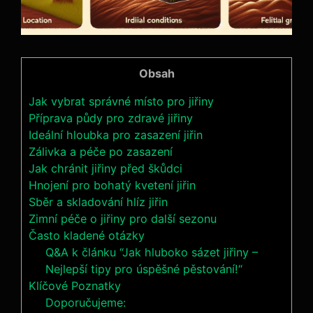
Obsah
Jak vybrat správné místo pro ⁣jiřiny
Příprava půdy pro zdravé jiřiny
Ideální ⁢hloubka pro zasazení jiřin
Zálivka a ‍péče po ​zasazení
Jak chránit jiřiny před škůdci
Hnojení pro bohatý kvetení jiřin
Sběr a skladování hlíz jiřin
Zimní péče o jiřiny pro​ další sezonu
Často ‌kladené otázky
Q&A k článku ⁣“Jak hluboko sázet jiřiny –
Nejlepší tipy pro úspěšné pěstování!“
Klíčové⁤ Poznatky
Doporučujeme: