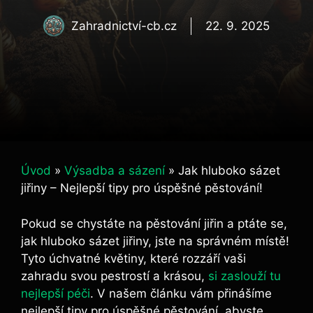
Zahradnictví-cb.cz
22. 9. 2025
Úvod
»
Výsadba a sázení
»
Jak hluboko sázet
jiřiny – Nejlepší tipy pro úspěšné pěstování!
Pokud se chystáte⁣ na pěstování⁢ jiřin a ptáte se,
jak hluboko sázet ​jiřiny, jste na správném místě!
Tyto‌ úchvatné květiny, které rozzáří vaši
zahradu svou pestrostí a ⁢krásou, ‍
si zaslouží tu
nejlepší péči
. V ‍našem článku vám přinášíme
nejlepší tipy pro‌ úspěšné pěstování, abyste