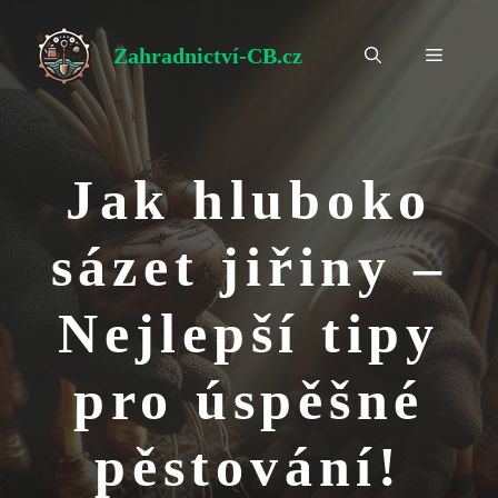
Přeskočit
na
Zahradnictví-CB.cz
Menu
obsah
Jak hluboko
sázet jiřiny –
Nejlepší tipy
pro úspěšné
pěstování!