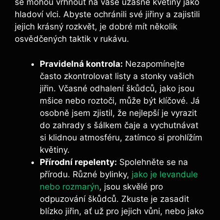
se mohou vrhnout na vaše úžasné ⁢květiny ‌jako
hladoví vlci. Abyste ‌ochránili své jiřiny ⁣a zajistili
jejich krásný rozkvět, je dobré ⁤mít několik
osvědčených ‌taktik v rukávu.
Pravidelná kontrola:
Nezapomínejte
často zkontrolovat listy a stonky vašich
jiřin. Včasné odhalení škůdců, jako jsou
mšice nebo roztoči, může být⁣ klíčové. Já
osobně⁣ jsem zjistil, že‍ nejlepší je vyrazit
do zahrady s šálkem čaje a vychutnávat
si klidnou atmosféru, zatímco si prohlížím
květiny.
Přírodní repelenty:
Spolehněte se na
přírodu. Různé bylinky,
jako je levandule
nebo rozmarýn
, jsou skvělé pro
odpuzování škůdců. Zkuste je zasadit
blízko jiřin, ať už pro jejich vůni, nebo jako