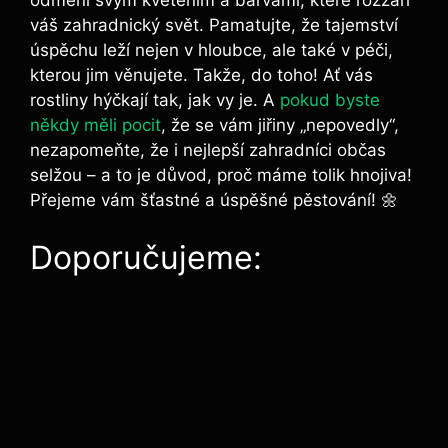
odmění svým kvetením a barvami,⁢ které⁤ rozzáří
váš zahradnický svět.⁤ Pamatujte, že tajemství
úspěchu leží nejen v hloubce, ale také v péči,
kterou jim věnujete. ⁣Takže, do​ toho! Ať ‍vás
rostliny hýčkají tak,‍ jak vy je. A
pokud byste
někdy měli pocit
, že se vám jiřiny „nepovedly“,
nezapomeňte, že i nejlepší zahradníci občas
selžou – a to‌ je důvod, proč máme⁣ tolik hnojiva!
⁤Přejeme vám šťastné a ‌úspěšné pěstování! 🌼
Doporučujeme: