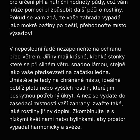
pro určení pH a nutriční hodnoty půdy, což vám
může pomoci přizpůsobit další ‌péči ⁢o rostliny.
Pokud se vám zdá, že vaše zahrada vypadá
jako mokré bažiny po dešti, přehodnoťte místo
výsadby!
V neposlední řadě nezapomeňte na ochranu
před větrem. Jiřiny mají krásné, křehké stonky,
⁤které se při silném větru snadno lámou, stejně
jako vaše předsevzetí na začátku ledna.
Umístěte je tedy ⁣na chráněné místo, ideálně
poblíž plotu nebo vyšších ‍rostlin, které jim
poskytnou ⁤potřebný úkryt. A než se vydáte do
zasedací místnosti​ vaší zahrady, zvažte také,​
jaké rostliny jiřiny doplní. Zkombinujte je s
nízkými květinami nebo⁣ bylinkami, aby prostor⁤
vypadal harmonicky a svěže.