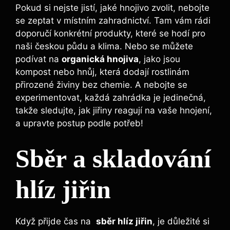
Pokud si nejste jistí, jaké hnojivo zvolit,‍ nebojte
se zeptat v místním zahradnictví. Tam vám rádi
doporučí konkrétní produkty,​ které se hodí pro‌
naši českou půdu a ‍klima. Nebo se můžete
podívat na
organická hnojiva
, ‌jako jsou
kompost nebo hnůj, která dodají rostlinám
přirozené živiny bez⁤ chemie. A nebojte se
experimentovat, každá zahrádka je jedinečná,
takže sledujte, jak⁢ jiřiny reagují na vaše hnojení,
a upravte postup podle potřeb!
Sběr a skladování
hlíz jiřin
Když přijde čas na ⁢
sběr hlíz jiřin
, je důležité si