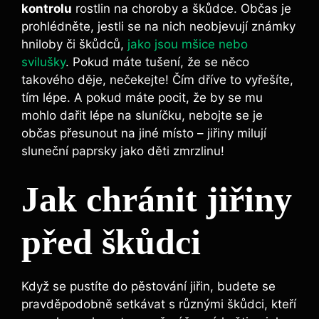
kontrolu
rostlin na choroby a škůdce. Občas je
prohlédněte, jestli se na nich neobjevují známky
hniloby či škůdců,
jako jsou mšice nebo
svilušky
. Pokud máte tušení, že se něco
takového děje, nečekejte! Čím dříve ⁤to vyřešíte,
tím lépe. A pokud máte pocit, že by se mu
mohlo dařit lépe na sluníčku, nebojte se je
občas přesunout⁢ na jiné ⁤místo –⁣ jiřiny milují
sluneční paprsky jako ‍děti zmrzlinu!
Jak chránit jiřiny
před škůdci
Když se pustíte do pěstování jiřin, budete se
pravděpodobně setkávat s různými škůdci, kteří