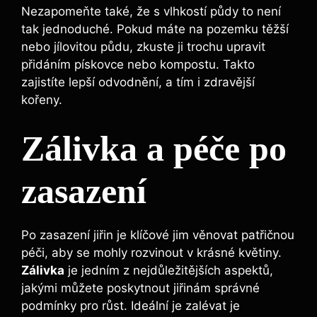
Nezapomeňte také, že s vlhkostí půdy to není
tak jednoduché. Pokud máte na pozemku těžší
nebo jílovitou půdu, zkuste ji trochu upravit
přidáním ​pískovce ‍nebo kompostu. Takto
zajistíte lepší odvodnění, a tím i zdravější
kořeny.
Zálivka a ‍péče po ​
zasazení
Po ⁣zasazení jiřin je klíčové jim ⁢věnovat patřičnou
péči, aby se mohly ‌rozvinout v krásné‍ květiny.
Zálivka
je jedním⁢ z nejdůležitějších aspektů,
jakými můžete poskytnout jiřinám správné
podmínky pro růst. Ideální je zalévat je