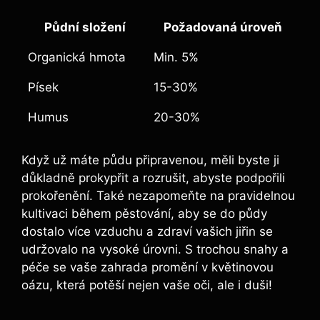
Půdní složení
Požadovaná úroveň
Organická hmota
Min. 5%
Písek
15-30%
Humus
20-30%
Když už máte půdu připravenou, měli byste ji
důkladně prokypřit a rozrušit, abyste podpořili
⁢prokořenění. Také nezapomeňte na pravidelnou
kultivaci​ během pěstování, aby se do půdy
dostalo více vzduchu a zdraví vašich jiřin se
udržovalo ⁤na⁢ vysoké úrovni. S trochou snahy⁤ a‍
péče se‌ vaše zahrada promění v květinovou
oázu, která potěší nejen ⁢vaše oči, ale i duši!