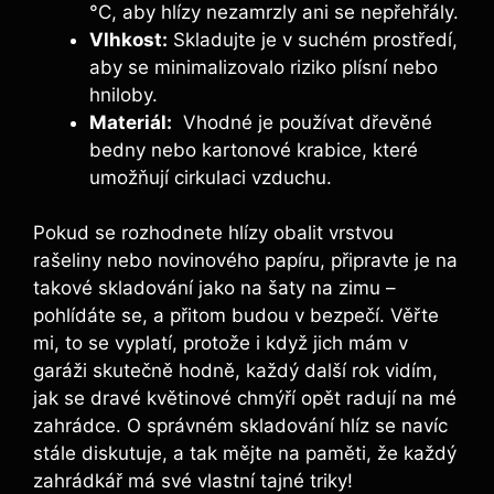
°C, aby hlízy nezamrzly ani se nepřehřály.
Vlhkost:
Skladujte je v suchém prostředí,
aby se minimalizovalo riziko plísní nebo
hniloby.
Materiál:
​ Vhodné je používat dřevěné
⁤bedny nebo kartonové krabice, které
umožňují cirkulaci vzduchu.
Pokud se rozhodnete hlízy‍ obalit vrstvou
rašeliny nebo ⁤novinového⁤ papíru, připravte je na
takové skladování jako na šaty na‌ zimu –​
pohlídáte se, a přitom budou v⁤ bezpečí.​ Věřte
mi, to se vyplatí, protože i když jich mám v
garáži skutečně hodně, každý další rok vidím,
jak se dravé květinové chmýří opět radují na mé
zahrádce. O správném skladování hlíz ⁢se navíc
stále diskutuje, a tak mějte na paměti, že každý
zahrádkář má své vlastní tajné triky!