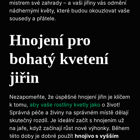
mistrem své zahrady – a vaši⁢ jiřiny‍ vás odmění
nádhernými květy, které‌ budou okouzlovat vaše
sousedy a přátele.
Hnojení pro
bohatý kvetení
jiřin
Nezapomeňte, že úspěšné hnojení‌ jiřin je klíčem
​k tomu,
aby vaše rostliny kvetly jako
o‍ život!
⁣Správná péče a živiny na správném místě dělají
skutečný rozdíl. ⁢Je ideální začít s hnojením už
na jaře, když začínají růst nové výhonky. Během
této doby je dobré použít
hnojivo s vyšším