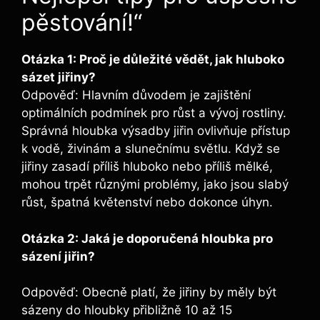
pěstování!“
Otázka 1: Proč je důležité vědět, jak hluboko
sázet ‌jiřiny?
Odpověď: Hlavním důvodem je zajištění
optimálních podmínek pro růst a vývoj rostliny.
Správná hloubka výsadby jiřin ovlivňuje přístup
k vodě, živinám a slunečnímu světlu. Když se
jiřiny zasadí příliš hluboko nebo příliš mělké,
mohou trpět různými problémy, jako jsou‍ slabý​
růst, špatná květenství nebo dokonce úhyn.
Otázka 2: Jaká je doporučená hloubka pro
⁢sázení jiřin?
Odpověď: ⁤Obecně ⁣platí, že jiřiny by měly být
sázeny do hloubky přibližně 10 až 15