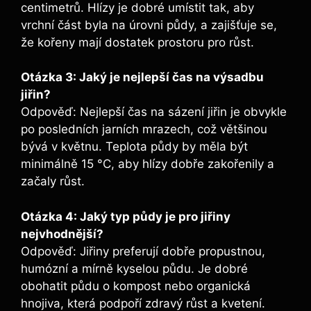
centimetrů. Hlízy je dobré umístit tak, aby
vrchní část byla na úrovni půdy, a zajišťuje se,
že kořeny mají dostatek‌ prostoru pro růst.
Otázka 3: Jaký je nejlepší čas na‍ výsadbu⁣
jiřin?
Odpověď: Nejlepší čas na sázení jiřin je obvykle
po posledních jarních mrazech, což většinou
bývá v květnu. Teplota půdy by měla být
minimálně 15 °C, aby hlízy dobře zakořenily a⁤
začaly růst.
Otázka 4:​ Jaký typ půdy je pro jiřiny
nejvhodnější?
Odpověď:⁣ Jiřiny preferují dobře propustnou,
humózní a mírně kyselou půdu. Je dobré⁤
obohatit půdu o kompost nebo organická
hnojiva, která podpoří zdravý růst a kvetení.