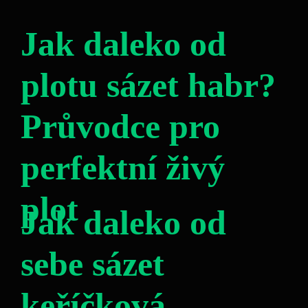
Jak daleko od
plotu sázet habr?
Průvodce pro
perfektní živý
plot
Jak daleko od
sebe sázet
keříčková