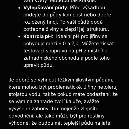
vám květy nebudou tak krásné.
Vylepšování půdy:
Před výsadbou
přidejte do půdy kompost nebo dobře
⁢rozložený hnoj. To vaší půdě dodá
potřebné živiny a zlepší její strukturu.
Kontrola pH:
⁣ Ideální pH pro jiřiny ⁣se
pohybuje mezi 6,0 a 7,0. Můžete získat
testovací ⁢soupravu na⁤ pH z místního ​
zahradnického⁣ obchodu a podle toho
upravit půdu.
Je dobré se vyhnout těžkým jílovitým půdám,
které mohou být problematické. Jiřiny⁣ netolerují
stojatou vodu, takže pokud máte podezření,⁣ že
se vám na zahradě tvoří ‍kaluže, zvážte
vyvýšené záhony. Tím nejenže zlepšíte‌
odvodnění, ale také může být pro rostliny
výhodné, že budou mít teplejší půdu na⁤ jaře!