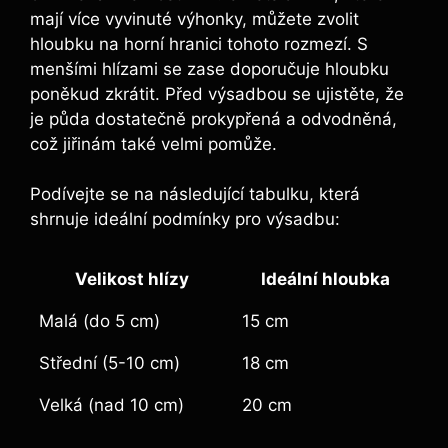
mají více vyvinuté výhonky, můžete zvolit
hloubku na horní hranici ⁣tohoto rozmezí. S
menšími hlízami⁢ se zase doporučuje hloubku
poněkud zkrátit. Před výsadbou se ujistěte, že
je půda dostatečně‌ prokypřená ‍a odvodněná,
což jiřinám také velmi pomůže.
Podívejte se ​na následující tabulku, která
shrnuje ideální podmínky ‌pro ⁤výsadbu:
Velikost hlízy
Ideální hloubka
Malá (do 5 cm)
15 cm
Střední (5-10 cm)
18 cm
Velká (nad 10 cm)
20 cm