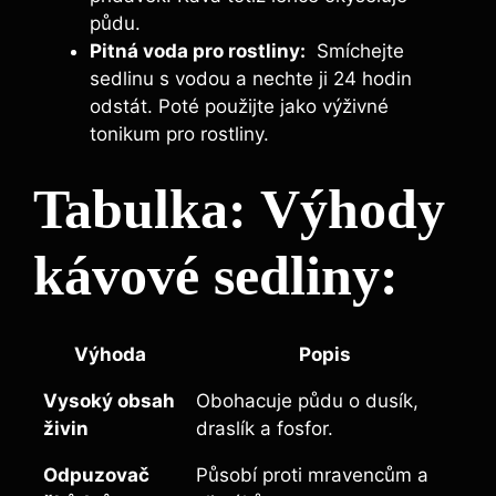
půdu.
Pitná voda ⁢pro rostliny:
‍ Smíchejte
sedlinu s vodou ⁢a nechte ji 24 ⁢hodin
odstát. Poté ⁢použijte jako výživné
tonikum ⁣pro⁣ rostliny.
Tabulka: Výhody
kávové sedliny:
Výhoda
Popis
Vysoký‌ obsah
Obohacuje půdu ‍o dusík,
živin
draslík a fosfor.
Odpuzovač
Působí proti mravencům a