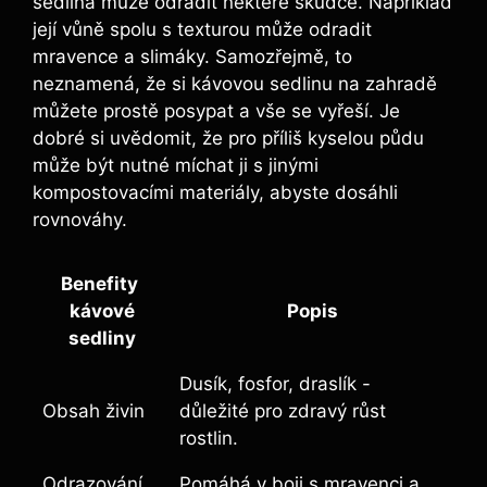
⁣sedlina​ může​ odradit některé škůdce. Například
její vůně spolu s texturou může odradit
mravence a slimáky. Samozřejmě, to
neznamená, že si kávovou sedlinu na zahradě
můžete ​prostě⁢ posypat ​a vše se vyřeší. Je
dobré si ⁢uvědomit, ⁣že pro příliš kyselou⁣ půdu
může být nutné míchat ‌ji s jinými
‌kompostovacími materiály, abyste dosáhli
rovnováhy.
Benefity ​
kávové
Popis
sedliny
Dusík, fosfor, draslík ⁤-
Obsah živin
důležité ⁢pro zdravý⁢ růst
rostlin.
Odrazování
Pomáhá v boji s mravenci a⁣