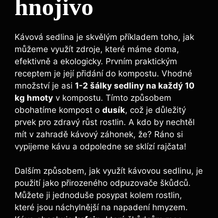
hnojivo
Kávová sedlina je skvělým‍ příkladem toho, jak
můžeme využít zdroje, které máme doma,
efektivně a ekologicky. Prvním praktickým
receptem je její přidání do kompostu. Vhodné
množství je asi
1-2 šálky sedliny ⁢na každý⁢ 10
kg ‌hmoty
‍v kompostu. Tímto způsobem⁢
obohatíme kompost o
dusík
, což je důležitý
prvek⁢ pro zdravý růst rostlin. A kdo by nechtěl
mít v⁣ zahradě kávový záhonek, že? Ráno si
vypijeme⁢ kávu a ‍odpoledne se sklízí rajčata!
Dalším způsobem, jak využít kávovou sedlinu, je
použití jako přirozeného ‌odpuzovače škůdců.
Můžete ⁢ji jednoduše posypat kolem rostlin,
které jsou náchylnější ‌na napadení hmyzem.