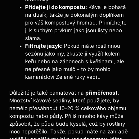
Přidejte ji do⁣ kompostu:
⁣Káva je bohatá
na ⁢dusík, takže je dokonalým doplňkem
pro váš kompostový ⁣hromad. ‌Přimíchejte
ji k suchým prvkům jako jsou listy nebo
sláma.
Filtrujte jazyk:
Pokud máte rostlinnou ​
sezónu jako my, zkuste ji využít ​kolem⁢
keřů nebo​ na záhonech s květinami,​ ale
ne přesně jako mulč –‌ to by mohlo
kamarádovi Zelené ruky vadit.
Důležité je také pamatovat na
přiměřenost
.
Množství kávové sedliny, které použijete,‌ by
nemělo přesáhnout 10-20 % celkového objemu
kompostu nebo půdy. Příliš mnoho kávy může
způsobit, že půda bude kyselá, což by rostliny
moc nepotěšilo. Takže, pokud máte na‌ zahradě