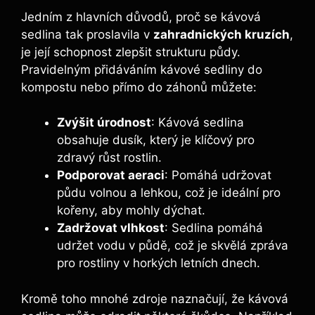
Jedním z hlavních ‍důvodů, proč se kávová
sedlina tak proslavila v
zahradnických kruzích
,
je její ​schopnost ‍zlepšit strukturu půdy.
Pravidelným přidáváním kávové ⁣sedliny ​do
kompostu nebo přímo do záhonů můžete:
Zvýšit úrodnost
: Kávová‍ sedlina
‍obsahuje dusík, který ⁤je klíčový pro
zdravý růst rostlin.
Podporovat aeraci
: ‌Pomáhá udržovat
půdu ⁤volnou a ‍lehkou, ⁤což je ideální pro
kořeny, aby mohly dýchat.
Zadržovat vlhkost
:⁣ Sedlina pomáhá
udržet vodu v půdě, což‍ je skvělá zpráva
pro rostliny v horkých‌ letních dnech.
Kromě toho ⁤mnohé zdroje⁤ naznačují, že kávová