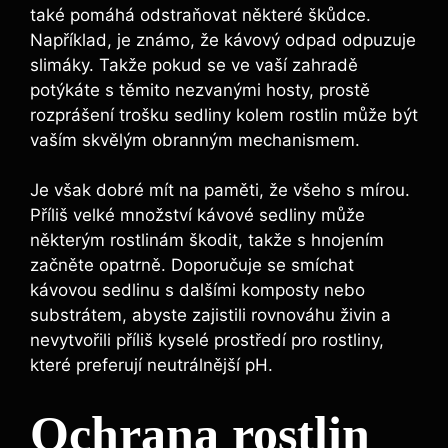
také pomáhá ⁢odstraňovat ⁢některé škůdce.‌
Například,⁢ je známo, že kávový odpad odpuzuje
slimáky.⁣ Takže pokud se‍ ve vaší ⁣zahradě
potýkáte s těmito ⁣nezvanými hosty,​ prostě
rozprášení trošku sedliny kolem rostlin může být
vaším skvělým obranným mechanismem.
Je však dobré mít na paměti, ‍že všeho s mírou.
Příliš velké množství ‌kávové sedliny může
některým rostlinám škodit, takže⁢ s hnojením
začněte‌ opatrně. ‌Doporučuje se smíchat
kávovou‌ sedlinu s dalšími komposty nebo
substrátem, abyste⁢ zajistili rovnováhu živin⁣ a ​
nevytvořili příliš kyselé⁣ prostředí pro ​rostliny,
které preferují neutrálnější pH.
Ochrana rostlin