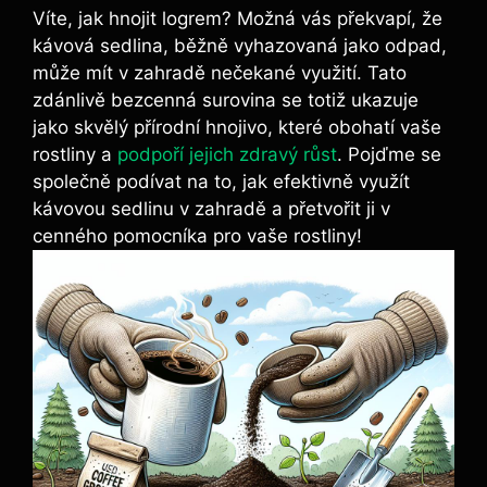
Víte, jak​ hnojit ‍logrem? Možná vás překvapí, že
kávová⁣ sedlina, běžně vyhazovaná⁢ jako odpad,
může mít v zahradě nečekané využití. Tato
zdánlivě bezcenná surovina se totiž ⁣ukazuje
jako skvělý přírodní hnojivo, ​které obohatí vaše
rostliny a
podpoří jejich zdravý růst
. Pojďme ​se
společně podívat na to,​ jak efektivně využít
kávovou sedlinu v zahradě a přetvořit ji ‍v
cenného⁢ pomocníka ⁢pro vaše rostliny!