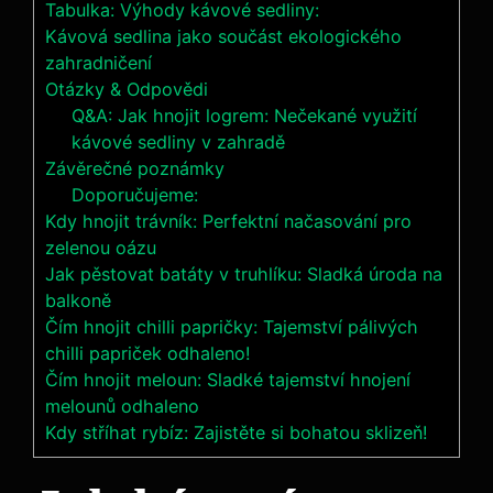
Tabulka: Výhody kávové sedliny:
Kávová sedlina jako součást ekologického
zahradničení
Otázky & Odpovědi
Q&A: Jak ⁤hnojit logrem: Nečekané⁢ využití
kávové sedliny v zahradě
Závěrečné poznámky
Doporučujeme:
Kdy hnojit trávník: Perfektní načasování pro
zelenou oázu
Jak pěstovat batáty v truhlíku: Sladká úroda na
balkoně
Čím hnojit chilli papričky: Tajemství pálivých
chilli papriček odhaleno!
Čím hnojit meloun: Sladké tajemství hnojení
melounů odhaleno
Kdy stříhat rybíz: Zajistěte si bohatou sklizeň!