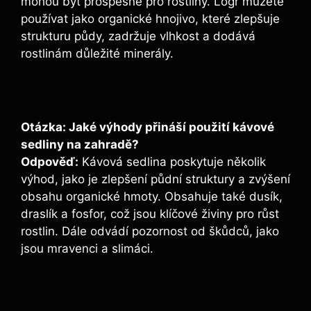
mohou být ⁣prospěšné pro rostliny.‍ Logr můžete
používat jako organické hnojivo, které zlepšuje
strukturu půdy,​ zadržuje vlhkost a⁢ dodává
rostlinám​ důležité minerály.
Otázka: Jaké výhody přináší použití kávové
sedliny na zahradě?
Odpověď:
Kávová sedlina poskytuje několik
výhod,‌ jako je zlepšení půdní struktury a zvýšení
obsahu organické hmoty. Obsahuje také dusík,
draslík a fosfor, což ⁣jsou klíčové⁢ živiny pro růst
rostlin. Dále odvádí pozornost od škůdců, jako
jsou mravenci a slimáci.