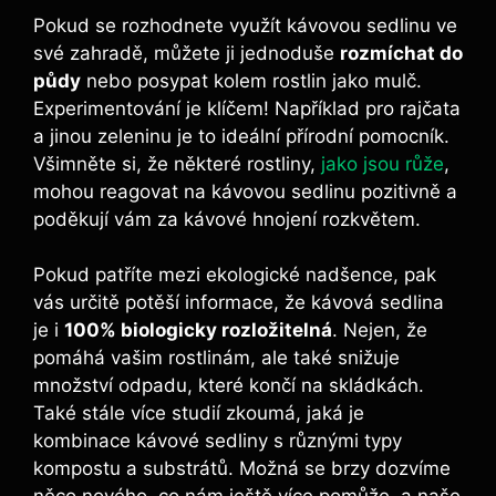
Pokud‌ se⁣ rozhodnete využít kávovou sedlinu ve
své zahradě, můžete ji‌ jednoduše
rozmíchat do
půdy
nebo posypat kolem rostlin jako mulč.‌
Experimentování je klíčem! Například pro rajčata
a jinou zeleninu je to ideální přírodní pomocník.
Všimněte si, že některé rostliny,
jako jsou růže
,
mohou reagovat⁤ na kávovou sedlinu pozitivně a
poděkují vám za kávové hnojení rozkvětem.
Pokud ​patříte mezi ekologické nadšence, pak
vás ⁤určitě potěší ⁣informace, že kávová sedlina
je ⁣i
100% biologicky rozložitelná
. Nejen, že
pomáhá vašim⁣ rostlinám, ale také snižuje​
množství odpadu, které ‌končí ⁢na skládkách.
⁢Také stále více studií zkoumá, jaká‌ je
kombinace kávové sedliny s různými typy​
kompostu a substrátů. Možná se brzy dozvíme