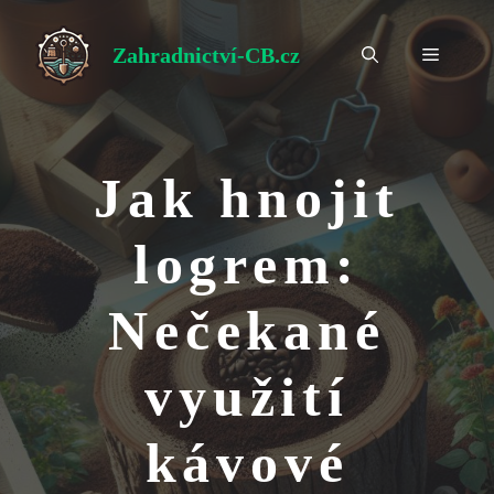
Přeskočit
na
Zahradnictví-CB.cz
Menu
obsah
Jak hnojit
logrem:
Nečekané
využití
kávové