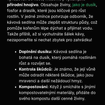
přírodní hnojivo
. Obsahuje ⁣živiny, ⁢
jako je dusík
,
fosfor ⁤a draslík, které jsou klíčové pro růst‍
rostlin. V jedné zmínce potvrzuje odborník, že
kávová sedlina ‌může⁤ zlepšit strukturu půdy, což
pomůže kořenům lépe dýchat a přijímat vodu.‌
Takže příště, až si vychutnáte šálek kávy,
nezapomeňte si nechat zbytek⁣ pro zahrádku!
Doplnění dusíku:
Kávová sedlina je
bohatá⁢ na dusík, který pomáhá rostlinám⁢
růst a rozvíjet se.
Kontrola škůdců:
Je známo, že její vůně
může odradit některé ⁢škůdce, jako jsou
mravenci a další nežádoucí hmyz.
Kompostování:
Když ji smícháte s jinými
kompostovatelnými materiály, přidáte do
svého kompostu další cenné živiny.