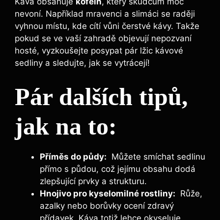
Káva obsahuje
kofein
, který⁣ škůdcům moc
nevoní. Například mravenci⁢ a slimáci se raději‍
vyhnou⁢ místu, kde cítí vůni čerstvé kávy. Takže
pokud se ve vaší zahradě objevují nepozvaní
hosté, ⁣vyzkoušejte posypat pár ⁢lžic kávové
sedliny a sledujte, jak se ⁣vytrácejí!
Pár dalších tipů,
jak na​ to:
Příměs⁤ do půdy:
‌ Můžete smíchat sedlinu
přímo s‍ půdou, což ⁣jejímu obsahu dodá
zlepšující prvky a strukturu.
Hnojivo ​pro kyselomilné rostliny:
​ Růže,⁣
azalky ⁣nebo borůvky ocení zdravý
přídavek. Káva totiž‍ lehce okyseluje