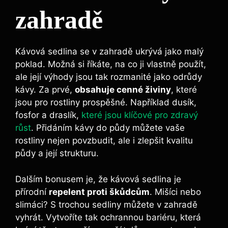
zahradě
Kávová sedlina se v zahradě ukrývá jako malý
poklad. Možná si říkáte, na co ji vlastně použít,
ale její výhody jsou tak rozmanité ⁢jako‌ odrůdy
kávy. Za prvé,
obsahuje cenné ‍živiny
, které
jsou pro​ rostliny prospěšné. Například dusík,
fosfor a draslík,
které jsou klíčové pro zdravý
růst
. Přidáním ‍kávy do půdy‍ můžete vaše
rostliny nejen povzbudit, ale i zlepšit kvalitu
⁢půdy a její strukturu.
Dalším bonusem je, že kávová sedlina je
přírodní
repelent proti škůdcům
. Mišíci nebo
slimáci? S ‍trochou sedliny⁣ můžete ‌v zahradě
vyhrát. ‍Vytvoříte tak ochrannou bariéru, která