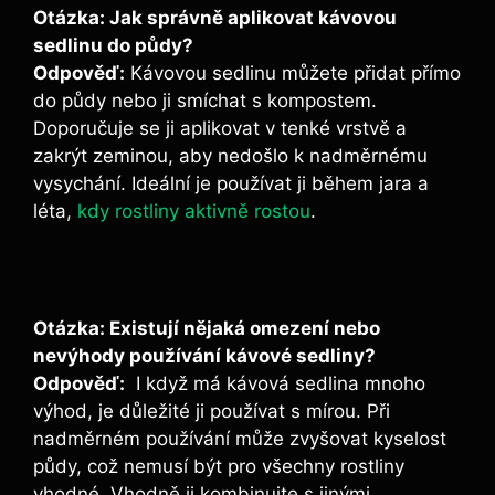
Otázka: Jak správně aplikovat kávovou‍
sedlinu do půdy?
Odpověď:
Kávovou sedlinu můžete přidat přímo
do půdy nebo ⁤ji smíchat ​s kompostem. ​
Doporučuje se ji aplikovat v tenké vrstvě a⁣
zakrýt​ zeminou, aby nedošlo k nadměrnému
vysychání. ⁢Ideální je ⁤používat ji během jara ⁣a
léta, ⁣
kdy rostliny aktivně rostou
.
Otázka: ⁣Existují⁣ nějaká⁢ omezení nebo
nevýhody používání‍ kávové sedliny?
Odpověď:
​ I když má kávová sedlina ‍mnoho
výhod, je ⁤důležité ji používat ‌s mírou. Při
nadměrném používání může zvyšovat kyselost​
půdy, což nemusí být ​pro všechny rostliny
vhodné. Vhodně ji kombinujte s jinými