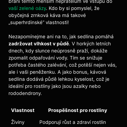
brání ⁢těmto menším nepřátelům ve vstupu do
vaší zelené oázy
. Kdo by si pomyslel, že
obyčejná zrnková ​káva⁣ má takové‍
„superhrdinské“ vlastnosti!
Nezapomínejme ani na to, jak sedlina pomáhá
zadržovat⁤ vlhkost v půdě
. ‍V horkých letních
dnech, kdy slunce neúprosně praží, dokáže
zpomalit odpařování vody. Tím se snižuje​
potřeba častého⁣ zalévání, což potěší nejen vás,
ale i ​vaši peněženku. ⁤A jako bonus, kávová
sedlina dodává půdě lehkou kyselost, což je
ideální pro rostliny jako jsou azalky‌ nebo
rododendrony.
Vlastnost
Prospěšnost pro rostliny
Živiny
Podporují růst a zdraví rostlin