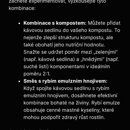
začnete experimentovat, vyzkoušejte tyto⁢
kombinace:
Kombinace ‍s kompostem:
Můžete přidat
kávovou sedlinu do vašeho kompostu. To
nejenže zlepší‌ strukturu kompostu, ale
‌také ⁢obohatí jeho nutriční hodnotu.
Snažte se ‍udržet⁤ poměr mezi „zelenými“ ​
(např. kávová⁢ sedlina) a „hnědými“ (např.
suché listí) komponentami v ideálním
poměru ⁣2:1.
Směs s rybím emulzním hnojivem:
⁣
Když spojíte kávovou ⁤sedlinu⁣ s rybím
emulzním⁣ hnojivem, dosáhnete efektivní
kombinace bohaté na živiny.‌ Rybí ​emulze
obsahuje ​cenné mastné kyseliny, které
mohou podpořit zdravý růst rostlin.