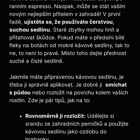
ranním espresso. Naopak, může se stát vaším
novým nejlepším přítelem v ​zahradě! V​ první
řadě,
ujistěte se, že ‍používáte čerstvou,
suchou sedlinu
. ⁤Staré zbytky mohou‍ hnít a
přitahovat škůdce. Pokud máte v předsíni bílé
fleky na botách od mokré kávové⁤ sedliny, tak to
‌ne, to není to pravé. Místo toho dejte přednost
suché a čisté sedlině.
Jakmile ⁤máte ​připravenou kávovou ⁣sedlinu,​ je
třeba ji správně ⁤aplikovat. Je dobré ji ⁤
smíchat‌
s půdou
nebo rozložit na​ povrchu kolem vašich
rostlin. Zde je pár tipů, jak na ‌to:
Rovnoměrně ji rozložit:
Udělejte si
srandu ze ‌zahradních perníčků a použijte
kávovou sedlinu jako ozdobu‌ do
hrabanky.