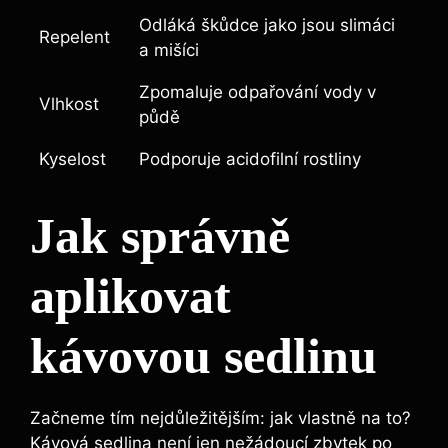
Odláká škůdce jako jsou slimáci
Repelent
a mišíci
Zpomaluje odpařování vody v‌
Vlhkost
půdě
Kyselost
Podporuje acidofilní rostliny
Jak správně⁣
aplikovat
kávovou sedlinu
Začneme tím nejdůležitějším: jak vlastně na to?‍
Kávová sedlina není‍ jen nežádoucí‌ zbytek po