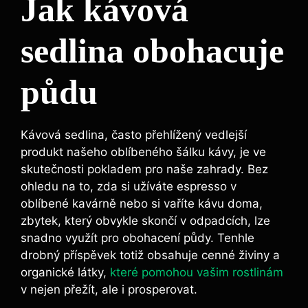
Jak kávová
sedlina obohacuje
půdu
Kávová sedlina, často ​přehlížený vedlejší
produkt našeho ⁤oblíbeného šálku kávy, je​ ve
skutečnosti pokladem pro naše zahrady. Bez
ohledu na to, zda si ‌užíváte espresso v
oblíbené kavárně nebo si vaříte kávu doma,
zbytek, který obvykle skončí v odpadcích, lze
snadno využít pro obohacení​ půdy. ⁣Tenhle⁣
drobný příspěvek totiž obsahuje cenné živiny a​
organické látky,
které⁤ pomohou vašim rostlinám
v nejen přežít, ale i⁢ prosperovat.