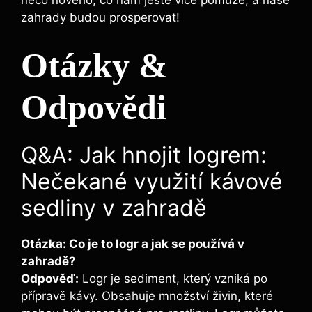
něco nového, co nám ještě více pomůže,⁢ a naše
zahrady budou prosperovat!
Otázky &
Odpovědi
Q&A: Jak ⁤hnojit logrem:
Nečekané⁢ využití kávové
sedliny v zahradě
Otázka: Co je ​to ⁤logr a jak se používá v
zahradě?
Odpověď:
Logr je sediment, který vzniká po
přípravě kávy. Obsahuje množství živin, které