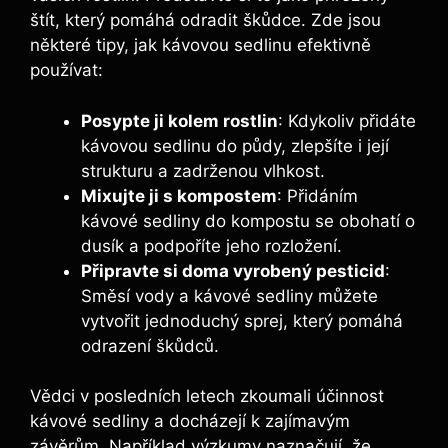
štít, který pomáhá‌ odradit škůdce.⁣ Zde jsou
některé tipy,​ jak kávovou sedlinu efektivně
používat:
Posypte ji kolem rostlin
: Kdykoliv přidáte
kávovou sedlinu do ⁢půdy, zlepšíte i její‍
strukturu a zadrženou vlhkost.
Mixujte ji s kompostem
: Přidáním
kávové⁣ sedliny do kompostu se⁢ obohatí o
dusík ⁢a podpoříte jeho rozložení.
Připravte si doma vyrobený pesticid
:
Směsí ‌vody a ​kávové⁤ sedliny můžete
vytvořit ‌jednoduchý‍ sprej,⁤ který pomáhá
odrazení škůdců.
Vědci v posledních letech⁣ zkoumali účinnost
kávové⁤ sedliny a docházejí⁣ k zajímavým
závěrům. Například výzkumy naznačují, ​že