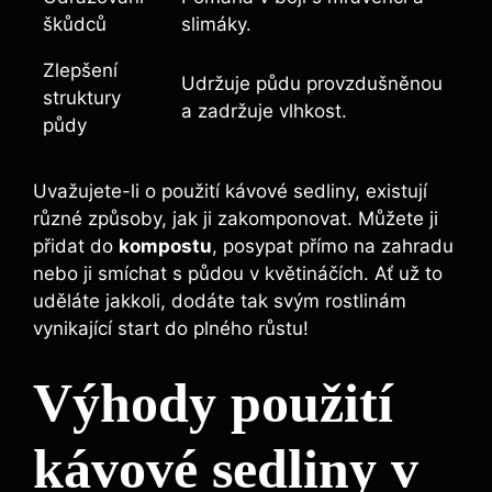
škůdců
slimáky.
Zlepšení
Udržuje ​půdu provzdušněnou
struktury⁣
a⁣ zadržuje ⁤vlhkost.
půdy
Uvažujete-li o použití kávové ‍sedliny, existují
různé způsoby, jak ji​ zakomponovat. Můžete ji
přidat do
kompostu
, posypat přímo na zahradu⁢
nebo ji smíchat s půdou ⁢v květináčích. Ať už ⁤to‍
uděláte jakkoli, dodáte⁤ tak ​svým rostlinám
vynikající start do plného růstu!
Výhody použití⁣
kávové sedliny v