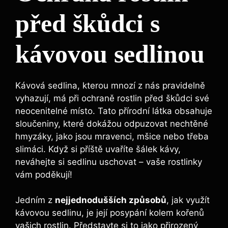
před škůdci s
kávovou sedlinou
Kávová sedlina, kterou mnozí z nás pravidelně
vyhazují, má při ochraně rostlin před škůdci ‌své
neocenitelné místo. ⁤Tato přírodní látka obsahuje
sloučeniny,‍ které dokážou odpuzovat ⁣nechtěné
hmyzáky,‍ jako jsou mravenci, mšice nebo třeba
slimáci. Když si příště uvaříte šálek kávy,‌
neváhejte si sedlinu uschovat – vaše rostlinky
vám poděkují!
Jedním z
nejjednodušších způsobů
, jak‍ využít
‍kávovou sedlinu,⁣ je ‌její posypání ⁣kolem ‌kořenů
vašich rostlin. Představte si to jako přirozený⁤