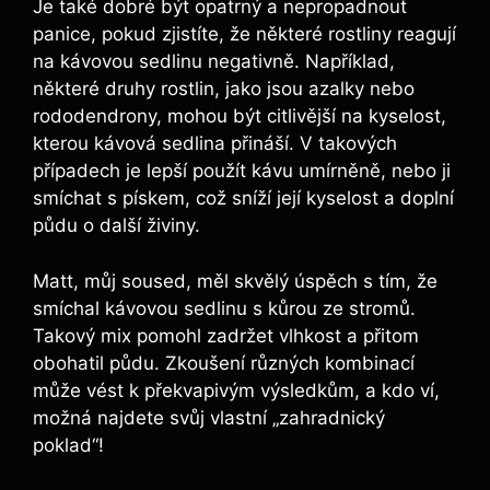
Je také dobré ⁢být opatrný a nepropadnout
panice, pokud‌ zjistíte, že ‍některé rostliny reagují
na⁣ kávovou​ sedlinu negativně. Například,⁣
některé druhy rostlin, jako ⁢jsou azalky nebo
rododendrony, mohou být citlivější na kyselost,
kterou kávová sedlina přináší. V takových
případech je lepší použít kávu umírněně,⁤ nebo ji
smíchat s pískem, což sníží její‍ kyselost a doplní
půdu o další ⁤živiny.
Matt, můj​ soused, měl skvělý úspěch s⁢ tím, že
smíchal kávovou sedlinu⁤ s kůrou‍ ze stromů.
Takový mix pomohl zadržet vlhkost a ‍přitom​
obohatil ​půdu. Zkoušení různých kombinací
může vést k překvapivým výsledkům, a kdo ví,‍
možná najdete svůj vlastní „zahradnický
poklad“!