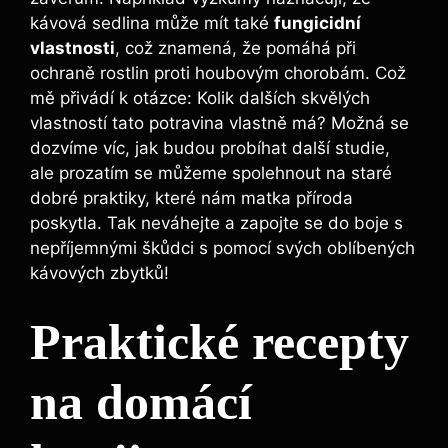
kávová sedlina může mít také
fungicidní
vlastnosti
, což znamená, že pomáhá​ při
ochraně rostlin proti houbovým chorobám. ‍Což
mě přivádí k otázce: Kolik dalších skvělých
vlastností tato potravina vlastně má? Možná se
dozvíme⁣ víc, jak ‍budou probíhat další studie,
ale prozatím se ⁣můžeme spolehnout ‌na staré
dobré praktiky, které nám matka příroda
⁣poskytla. Tak neváhejte a zapojte se do boje s
nepříjemnými škůdci s pomocí‍ svých oblíbených
kávových zbytků!
Praktické recepty⁤
na ​domácí