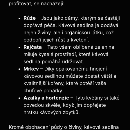
profitovat,⁣ se nacházejí:
Růže
– Jsou jako dámy, kterým‌ se častěji ​
dopřává péče. Kávová sedlina je dodává
nejen živiny, ale i organickou látku, ​což
podpoří‍ jejich růst a kvetení.
Rajčata
– ⁤Tato⁤ všem oblíbená zelenina
miluje kyselé prostředí, které kávová
sedlina pomáhá udržovat.
Mrkev
– Díky opakovanému hnojení
kávovou sedlinou můžete dostat větší‌ a​
kvalitnější kořeny, ​které​ potěší vaše
⁢chuťové pohárky.
Azalky a hortenzie
– ⁣Tyto květiny si také
povedou skvěle, když ⁢jim ⁤dopřejete
⁤hrstku kávových zbytků.
Kromě ​obohacení půdy o živiny, kávová ⁤sedlina