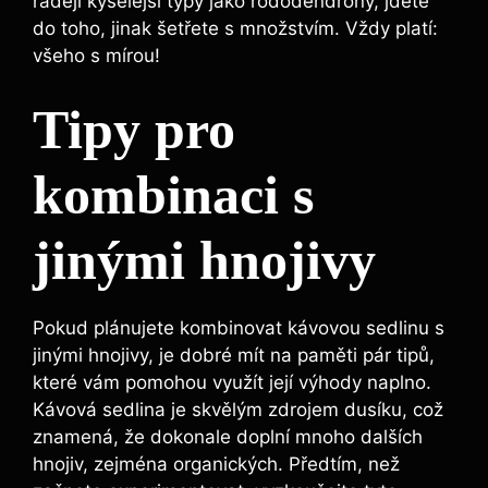
raději kyselejší typy ⁤jako rododendrony, jděte​
do toho, jinak šetřete s ​množstvím. Vždy platí:
všeho s mírou!
Tipy pro
kombinaci ⁢s
jinými hnojivy
Pokud plánujete kombinovat ⁢kávovou ​sedlinu s
jinými hnojivy, je ⁤dobré mít na ‍paměti pár tipů,
které vám pomohou využít její výhody naplno.
Kávová⁢ sedlina je skvělým zdrojem dusíku, což
znamená, že dokonale doplní mnoho dalších
hnojiv, zejména organických. Předtím, než