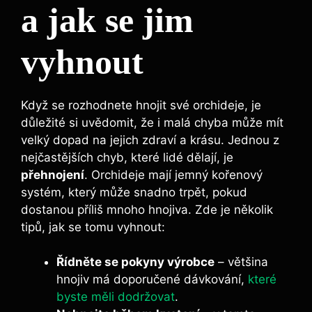
a jak se jim ​
vyhnout
Když se rozhodnete hnojit⁤ své orchideje, je​
důležité si uvědomit, ⁤že ⁢i malá chyba ⁣může mít​
velký ⁣dopad na ⁣jejich zdraví‌ a krásu. Jednou z
nejčastějších chyb, které ‌lidé dělají, je
přehnojení
. Orchideje mají⁣ jemný kořenový
‍systém, ⁤který‍ může snadno trpět,⁢ pokud
dostanou příliš mnoho ​hnojiva. Zde je několik ​
tipů, jak ‍se ‍tomu vyhnout:
Řídněte se pokyny⁣ výrobce
– většina
hnojiv má doporučené dávkování,
které
byste měli dodržovat
.