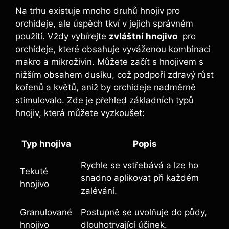
Na trhu existuje mnoho druhů hnojiv ⁤pro
orchideje, ale úspěch ​tkví v jejich správném
použití. ⁤Vždy vybírejte⁢
zvláštní​ hnojivo
‌ pro
⁢orchideje, které⁢ obsahuje vyváženou kombinaci
makro a mikroživin. ‍Můžete začít s hnojivem s
nižším obsahem dusíku, což podpoří‍ zdravý růst
‌kořenů a květů, aniž by orchideje nadměrně
stimulovalo. Zde ‌je‌ přehled základních typů
hnojiv,⁢ která můžete vyzkoušet:
Typ hnojiva
Popis
Rychle se vstřebává a lze⁢ ho
Tekuté
snadno aplikovat při ​každém
hnojivo
zalévání.
Granulované
Postupně se uvolňuje do půdy,
hnojivo
dlouhotrvající účinek.