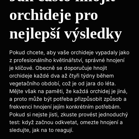
orchideje pro
nejlepší výsledky
Pokud​ chcete, ⁤aby vaše orchideje ⁣vypadaly jako‌
z profesionálního květinářství, ‌správné hnojení
je⁣ klíčové. Obecně se doporučuje⁤ hnojit‌
orchideje každé dva⁣ až čtyři týdny během
vegetačního období, což⁣ je​ od jara do léta.
Mějte však na paměti, že​ každá orchidej je jiná,
a proto může být ‍potřeba ⁤přizpůsobit způsob ⁢a
frekvenci hnojení jejím⁤ konkrétním potřebám.
‌Pokud si nejste jisti, zkuste ⁤provést jednoduchý
test:⁤ když začnou odkvetat,⁤ omezte hnojení a
⁢sledujte,⁢ jak na to ‌reagují.