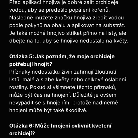
Před aplikací hnojiva je ‌dobré zalít orchideje
vodou, aby‍ se předešlo⁣ popálení kořenů.
Následně můžete značku hnojiva zředit ​vodou
podle pokynů‌ na obalu⁤ a aplikovat na substrát.
Je ⁣také⁢ možné hnojivo stříkat⁣ přímo na listy,‍ ale
dbejte na ⁤to, aby se hnojivo ⁤nedostalo ‍na květy.
Otázka 5: Jak poznám, že ⁢moje⁤ orchideje⁣
potřebují hnojit?
Příznaky nedostatku živin zahrnují⁢ žloutnutí
listů, malé ​a slabé květy‍ nebo celkové oslabení
rostliny. Pokud​ si všimnete těchto příznaků,
může⁢ být čas ​na hnojení. Důležité je ovšem
nevypadit se s hnojením, protože ⁣nadměrné
hnojení může ‍být​ také škodlivé.
Otázka‌ 6: ⁤Může hnojení ⁤ovlivnit kvetení
orchidejí?