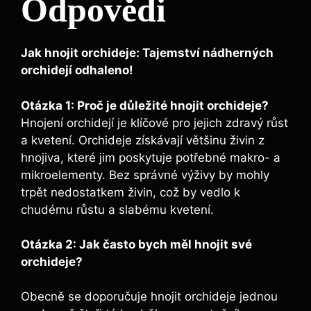
Odpovědi
Jak‍ hnojit orchideje:​ Tajemství nádherných
orchidejí odhaleno!
Otázka 1: ‌Proč⁣ je důležité​ hnojit orchideje?
Hnojení ⁣orchidejí je⁤ klíčové pro jejich‌ zdravý růst
a ⁢kvetení.​ Orchideje získávají většinu živin ​z
hnojiva, které jim⁤ poskytuje potřebné makro- a
mikroelementy. Bez správné výživy by mohly
trpět‍ nedostatkem živin, ⁣což by vedlo k‍
chudému růstu a slabému kvetení.
Otázka ‍2: Jak často bych měl hnojit své
orchideje?
Obecně se⁤ doporučuje hnojit orchideje ​jednou