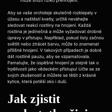
může snížit ‌riziko přehnojení.
Aby se⁣ vaše orchideje skutečně rozklepaly v
‍úžasu a ‍naštěstí kvetly, určitě neváhejte
sledovat reakci rostliny na hnojení. ⁢Každá
rostlina je jedinečná‍ a může‍ vyžadovat drobné
úpravy v přístupu. Například, pokud listy⁢ začnou
světlit nebo ztrácet barvu, může to znamenat
přílišné hnojení. V takových případech⁣ je dobré
dát rostlině pauzu, aby se vzpamatovala.⁢
Pamatujte, ​že ‍úspěšné ⁣hnojení je stejně tak o
trpělivosti jako vědeckém přístupu! Učte se ze ​
svých zkušeností a můžete se těšit​ z⁢ krásné
kytice, která potěší ‌oko i duši.
Jak zjistit