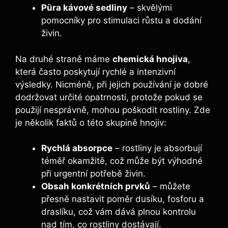
Püra kávové sedliny
– skvělými
pomocníky pro ⁤stimulaci růstu⁤ a dodání
živin.
Na ⁤druhé ​straně máme
chemická hnojiva
,
⁣která často poskytují rychlé ⁣a intenzivní
výsledky. Nicméně, při jejich používání je ⁢dobré⁤
dodržovat určité opatrnosti, protože pokud ⁣se‍
použijí ‌nesprávně, mohou poškodit rostliny. Zde
je několik faktů o této skupině hnojiv:
Rychlá absorpce
– rostliny ⁢je absorbují
⁤téměř‌ okamžitě, ​což může‌ být výhodné
při urgentní ‌potřebě živin.
Obsah konkrétních prvků
– můžete
přesně nastavit ⁢poměr dusíku,‌ fosforu a
draslíku, což vám dává ‍plnou ⁤kontrolu
nad tím, co rostliny dostávají.