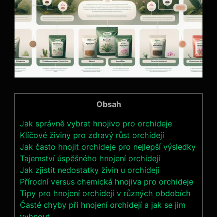
Obsah
Jak správně vybrat hnojivo‍ pro orchideje
Klíčové živiny⁢ pro ⁣zdravý růst orchidejí
Jak často hnojit orchideje pro nejlepší výsledky
Tajemství úspěšného hnojení orchidejí
Jak zjistit nedostatky živin ⁢u orchidejí
Přírodní versus⁤ chemická hnojiva ⁣pro orchideje
Tipy pro hnojení orchidejí​ v různých obdobích
Časté chyby při hnojení orchidejí⁣ a jak se jim ​
vyhnout