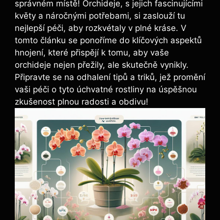
správném místě! ‌Orchideje, ‌s ⁢jejich⁢ fascinujícími
květy⁢ a náročnými potřebami,‌ si zaslouží tu​
nejlepší ‌péči, aby rozkvétaly v⁣ plné kráse. V
tomto⁢ článku⁢ se ponoříme do klíčových aspektů​
hnojení, ‍které⁤ přispějí⁣ k​ tomu, aby vaše
orchideje ‍nejen přežily, ⁤ale skutečně⁤ vynikly.
Připravte se na odhalení tipů a triků, jež promění
vaši ‍péči⁣ o tyto úchvatné rostliny na úspěšnou
zkušenost plnou ⁣radosti a obdivu!