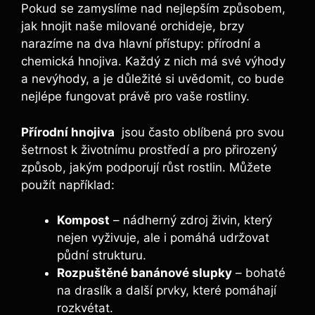
Pokud se zamyslíme nad nejlepším ‍způsobem,
⁤jak​ hnojit ​naše milované⁤ orchideje, ‍brzy
narazíme ⁣na dva ⁢hlavní ⁤přístupy: přírodní a
chemická hnojiva. Každý z‍ nich‌ má​ své​ výhody
a nevýhody, a ​je důležité⁤ si uvědomit, co bude
nejlépe fungovat právě‍ pro​ vaše rostliny.
Přírodní hnojiva
⁣ jsou ⁤často oblíbená pro svou⁣
šetrnost k životnímu prostředí a ​pro ‌přirozený
způsob, jakým podporují růst rostlin. Můžete
⁢použít například:
Kompost
– nádherný zdroj živin, který
‌nejen vyživuje, ale i ⁤pomáhá ⁤udržovat
půdní strukturu.
Rozpuštěné banánové⁢ slupky
– bohaté
na⁤ draslík a další ‌prvky, ‌které pomáhají
rozkvétat.