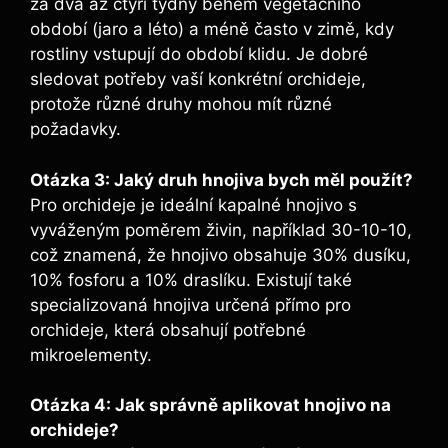
za ⁣dva až⁤ čtyři týdny během vegetačního
období (jaro a léto) ⁣a méně‌ často v‌ zimě, kdy
‍rostliny vstupují do​ období ⁣klidu. Je dobré
sledovat​ potřeby vaší ⁢konkrétní ⁢orchideje,
protože různé druhy ‌mohou mít různé
požadavky.
Otázka 3: ​Jaký druh hnojiva ​bych měl použít?
Pro⁤ orchideje je‍ ideální kapalné ⁤hnojivo s
‍vyváženým​ poměrem ⁣živin, ​například‌ 30-10-10,
což znamená, že hnojivo obsahuje 30% dusíku,
10% fosforu a 10% ‌draslíku. Existují také
⁣specializovaná hnojiva určená ⁣přímo pro
orchideje, ‌která obsahují potřebné
mikroelementy.
Otázka ⁢4: Jak správně aplikovat ​hnojivo na
orchideje?