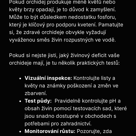
Pokud orchidej produkuje⁣ méně ⁢květů ⁣nebo
květy brzy opadají, je to důvod k ⁣zamyšlení.
⁣Může to být ​důsledkem ‌nedostatku fosforu,
který​ je klíčový pro‍ podporu kvetení. Pamatujte⁤
si, ‌že⁢ zdravé orchideje obvykle vyžadují
vyváženou směs‍ živin rozpustných⁢ ve vodě.
Pokud si nejste jisti, jaký živinový deficit vaše
orchideje mají, je tu‍ několik praktických testů:
Vizuální inspekce:
Kontrolujte listy a
květy na‍ známky poškození a ‍změn ​ve
zbarvení.
Test půdy:
‌ Pravidelně kontrolujte ​pH⁤ a
obsah živin pomocí testovacích sad, které
​jsou ⁣snadno dostupné v⁣ obchodech ⁤s⁣
potřebami‌ pro zahradnictví.
Monitorování růstu:
Pozorujte, zda