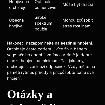
Hnojiva pro
Optimální
Může být dražší
orchideje
poměr živin
Široké‌
Obecná
Mohou způsobit
spektrum
hnojiva
stres‍ rostlinám
‍použití
Nakonec, nezapomínejte⁢ na
sezónní hnojení
.
⁤Orchideje často potřebují ​více živin ​během
‌vegetačního období, ⁤zatímco v⁤ zimě ⁢je dobré‌
omezit hnojení na minimum. Tak⁤ jako ‍my, i⁤
orchideje si ⁣zaslouží odpočinek. Vždy mějte na
paměti rytmus přírody⁤ a přizpůsobte tomu​ své⁢
hnojení.
Otázky ⁢a