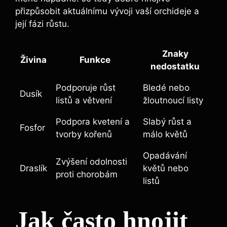
přizpůsobit aktuálnímu vývoji vaší orchideje a
její fázi růstu.
Znaky⁢
Živina
Funkce
nedostatku
Podporuje růst​
Bledé nebo
Dusík
listů a větvení
žloutnoucí listy
Podpora kvetení a
Slabý růst⁤ a
Fosfor
tvorby kořenů
‌málo květů
Opadávání
Zvýšení odolnosti
Draslík
květů nebo ​
proti chorobám
listů
Jak často hnojit