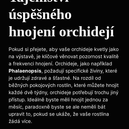
úspěšného
hnojení orchidejí
Pokud si přejete,‌ aby vaše orchideje kvetly ⁤jako
na⁢ výstavě, je ⁤klíčové věnovat pozornost ⁣kvalitě
⁣a⁣ frekvenci hnojení. ‍Orchideje, jako například
Phalaenopsis
, ​požadují specifické živiny, které⁣
je udržují zdravé⁤ a ⁤šťastné. Na rozdíl ‍od
běžných pokojových rostlin, které můžete hnojit
každé​ dvě týdny, orchideje‌ potřebují trochu jiný
přístup. Ideálně ‌byste ⁣měli hnojit jednou​ za
měsíc, paradoxně byste se ale‌ neměli bát
upravit to, pokud ⁢se ukáže, že vaše⁣ rostlina​
žádá více.