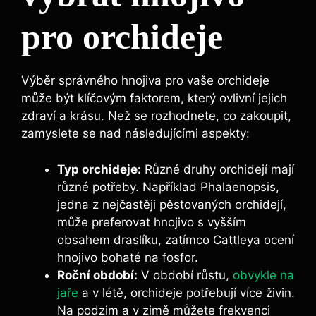
pro orchideje
Výběr⁤ správného hnojiva pro vaše orchideje
může ​být klíčovým faktorem, který ovlivní jejich
zdraví a krásu. Než se rozhodnete, co zakoupit,
zamyslete⁢ se nad ⁢následujícími aspekty:
Typ orchideje:
Různé ⁢druhy ⁤orchidejí ‌mají⁤
různé potřeby. Například Phalaenopsis,
jedna z ⁣nejčastěji pěstovaných orchidejí,
může preferovat⁤ hnojivo ‌s⁢ vyšším
obsahem ⁢draslíku, ⁣zatímco Cattleya‌ ocení⁢
hnojivo​ bohaté ​na fosfor.
Roční⁢ období:
V období růstu,
obvykle na
jaře
a⁣ v létě, orchideje potřebují více ⁤živin.
Na podzim a v zimě můžete frekvenci