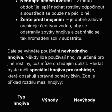
Nehnojte během kvetení
‍– v ⁤tomto
‌období ​je lepší nechat rostliny odpočinout
a soustředit se pouze na ⁣péči o ně.
Žeňte před hnojením
‌ – je dobré zalévat
orchideje čerstvou ​vodou, aby se
odstranily zbytky hnojiva a zabránilo se⁤
tak hromadění solí​ v substrátu.
Dále se vyhněte používání
nevhodného
hnojiva
. Někdy lidé používají hnojiva​ určená pro
jiné⁤ rostliny, což‌ může orchidejím ublížit. ​Hledat
byste měli⁢
speciální hnojiva‍ pro orchideje
,
která obsahují ​správné poměry⁣ živin. Zde ​je
příklad ⁢rozdílu mezi hnojivy:
Typ
Výhody
Nevýhody
⁤hnojiva