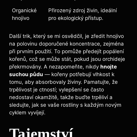
Organické
Přirozený zdroj živin, ideální
hnojivo
pro ​ekologický ⁤přístup.
Další trik, který ‌se‌ mi osvědčil, je ‌zředit hnojivo
na​ polovinu doporučené koncentrace, zejména
při prvním použití. To⁢ pomůže ​předejít popálení
kořenů, což se může stát, pokud jsou orchideje
překrmovány. A nezapomeňte, ​nikdy
hnojte
suchou půdu
— kořeny potřebují ⁢vlhkost k
tomu, ​aby absorbovaly živiny.⁤ Pamatujte, že
trpělivost je ctností; vylepšení se často
nedostaví okamžitě, takže⁤ buďte ⁣trpěliví a
sledujte, jak se vaše ⁤rostliny ‌s‍ každým novým
⁢cyklem vyvíjejí.
Tajemství