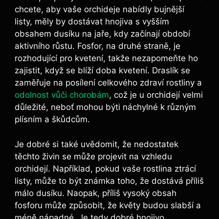
‍chcete,​ aby⁤ vaše orchideje ‍nabídly⁣ bujnější
listy, měly by dostávat hnojiva s vyšším⁣
obsahem dusíku na jaře, kdy začínají ​období
aktivního růstu. Fosfor, na druhé straně, je
rozhodující ​pro kvetení, takže nezapomeňte ho
zajistit, když ⁣se blíží doba ‍kvetení. Draslík se
‍zaměřuje na ​posílení celkového zdraví rostliny a
odolnost vůči chorobám
, ⁣což je u ⁢orchidejí velmi⁢
důležité, neboť‍ mohou býti náchylné k různým
‍plísním a škůdcům.
Je ⁤dobré ⁢si také uvědomit, že⁤ nedostatek
těchto živin ⁣se může projevit na vzhledu
orchidejí. Například, pokud‍ vaše rostlina⁣ ztrácí
listy, může to být známka toho, že‌ dostává příliš
⁤málo‌ dusíku. Naopak, příliš vysoký obsah
fosforu ​může způsobit, ⁢že ⁢květy‌ budou slabší⁢ a‍
méně nápadné. Je tedy⁢ dobré hnojivo