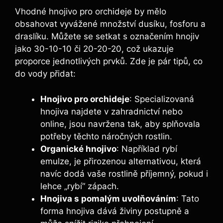
Vhodné hnojivo ⁣pro orchideje⁣ by mělo
obsahovat‍ vyvážené množství‌ dusíku, fosforu ⁣a
draslíku. Můžete⁣ se setkat s⁢ označením hnojiv​
jako 30-10-10 ‌či 20-20-20, což ukazuje
proporce jednotlivých prvků. Zde⁤ je⁤ pár tipů,​ co
⁢do‌ vody přidat:
Hnojivo‌ pro orchideje
: ⁢Specializovaná
hnojiva najdete v zahradnictví nebo
online, jsou‍ navržena⁢ tak,⁤ aby‌ splňovala
potřeby ⁣těchto náročných rostlin.
Organické ‍hnojivo
: Například rybí
emulze, je přirozenou alternativou,‌ která
navíc dodá vaše rostlině příjemný, pokud i
lehce „rybí“ zápach.
Hnojiva s pomalým ‍uvolňováním
: Tato ​
forma hnojiva dává živiny postupně a