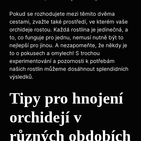
Pokud se rozhodujete mezi⁤ těmito dvěma
cestami, zvažte také⁤ prostředí, ve kterém vaše‍
orchideje rostou. Každá rostlina je ‍jedinečná, a
to, co ​funguje‌ pro jednu, nemusí‍ nutně být to
nejlepší pro jinou. A nezapomeňte, že ‌někdy⁣ je⁤
to o ⁣pokusech​ a omylech! ⁣S trochou⁣
experimentování⁤ a pozornosti ⁣k potřebám
našich rostlin můžeme ⁤dosáhnout splendidních‍
výsledků.
Tipy pro hnojení
orchidejí​ v
různých obdobích