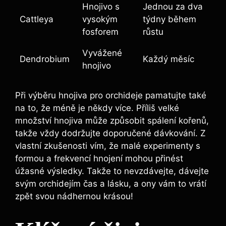
Hnojivo s ​
Jednou za dva
Cattleya
vysokým
týdny⁢ během
fosforem
růstu
Vyvážené
Dendrobium
Každý ‌měsíc
‌hnojivo
Při ⁢výběru hnojiva⁤ pro orchideje pamatujte také​
na to,⁢ že ‍méně⁣ je někdy více. Příliš velké
množství hnojiva ‌může způsobit spálení kořenů,
takže vždy dodržujte ⁢doporučené dávkování.⁣ Z
vlastní zkušenosti vím, ‍že malé ‌experimenty s
formou ‍a frekvencí hnojení mohou přinést
úžasné výsledky.‍ Takže⁣ to nevzdávejte, ⁤dávejte
svým orchidejím čas a lásku, a ony vám to vrátí
zpět⁢ svou nádhernou‍ krásou!