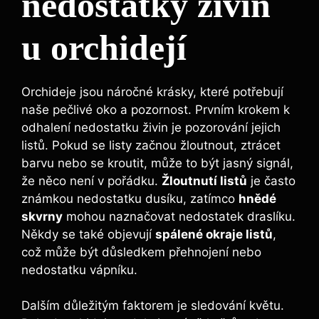
nedostatky živin
⁢u orchidejí
Orchideje jsou náročné krásky, které potřebují
naše pečlivé oko a pozornost. Prvním krokem k
odhalení nedostatku živin je pozorování jejich
listů. ‍Pokud​ se⁤ listy začnou žloutnout, ztrácet
‍barvu nebo se kroutit, může to být jasný ⁣signál,⁤
že něco není v pořádku.
Žloutnutí‍ listů
‌je často
známkou nedostatku dusíku, zatímco
hnědé
⁢skvrny
mohou naznačovat nedostatek draslíku.‌
Někdy se také objevují
spálené ​okraje listů
,
což ⁤může ⁣být důsledkem přehnojení nebo
‌nedostatku vápníku.
Dalším ‍důležitým faktorem je sledování květu.