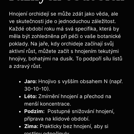
Hnojení orchidejí se může ‍zdát jako věda, ale
ve ‍skutečnosti jde o jednoduchou záležitost.
Každé období roku⁢ má svá specifika, která by⁤
měla​ být zohledněna při péči o vaše ​botanické‍
poklady. ⁢Na ‍jaře, kdy orchideje začínají⁢ svůj
aktivní ​růst, můžete začít s hnojením tekutými
hnojivy,⁤ bohatými na dusík. To podpoří sílu listů
a zdravý růst.
Jaro:
Hnojivo s vyšším ⁤obsahem N ‌(např.
30-10-10).
Léto:
⁣Zmírnění hnojení a přechod na
menší koncentrace.
Podzim:
​ Postupné‍ snižování hnojení,
příprava‍ na‍ klidové období.
Zima:
Prakticky bez hnojení,⁤ aby si​
rostliny​ odpočinuly.