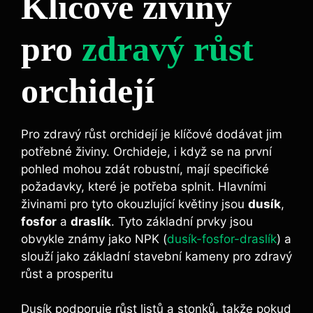
Klíčové živiny⁢
pro ⁣
zdravý růst
orchidejí
Pro zdravý​ růst orchidejí je ⁣klíčové dodávat jim
potřebné živiny. Orchideje, i když ‌se⁣ na první
‍pohled mohou⁢ zdát‍ robustní, mají⁢ specifické
požadavky, které ⁣je potřeba splnit. Hlavními
živinami pro tyto⁣ okouzlující květiny jsou
dusík
,
fosfor
a
draslík
. Tyto základní prvky jsou⁢
obvykle ⁢známy⁢ jako ​NPK (
dusík-fosfor-draslík
) a
​slouží jako základní stavební kameny pro zdravý
růst a prosperitu
Dusík podporuje⁤ růst‌ listů a​ stonků, takže pokud