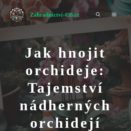
Přeskočit
na
Zahradnictví-CB.cz
Menu
obsah
Jak hnojit
orchideje:
Tajemství
nádherných
orchidejí