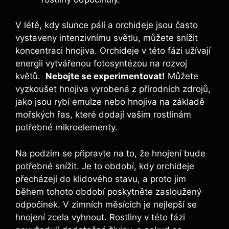
V⁤ létě, kdy slunce pálí a orchideje jsou často
vystaveny intenzivnímu‍ světlu, můžete ⁢snížit
koncentraci hnojiva. Orchideje v této fázi užívají
energii​ vytvářenou fotosyntézou ​na rozvoj
květů. ‍
Nebojte se experimentovat!
Můžete
vyzkoušet hnojiva vyrobená ⁢z⁢ přírodních zdrojů,
jako jsou​ rybí⁤ emulze nebo hnojiva na základě
mořských řas, které ‌dodají vašim rostlinám
potřebné mikroelementy.
Na podzim⁤ se ⁣připravte na‍ to, ​že hnojení bude
potřebné snížit.⁣ Je to ⁢období,⁣ kdy ‍orchideje
přecházejí do ⁢klidového stavu, a proto jim
během tohoto ⁤období poskytněte zasloužený
odpočinek. ‌V zimních měsících je nejlepší se
hnojení zcela ​vyhnout.‌ Rostliny v této fázi