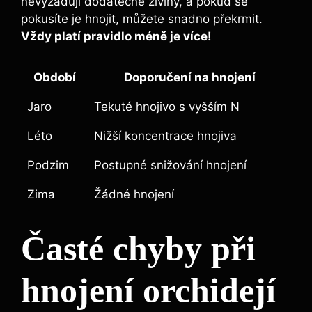
nevyžadují dodatečné živiny, a pokud se‍
pokusíte‌ je hnojit, můžete snadno ‌překrmit.
Vždy​ platí pravidlo méně ⁣je více!
Období
Doporučení na​ hnojení
Jaro
Tekuté hnojivo s vyšším⁤ N
Léto
Nižší koncentrace ‍hnojiva
Podzim
Postupné snižování hnojení
Zima
Žádné hnojení
Časté chyby při
hnojení orchidejí⁣