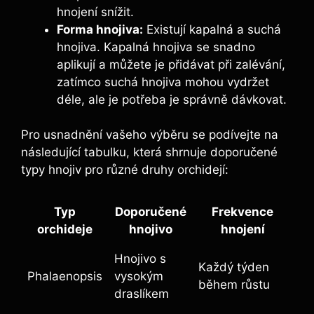
hnojení snížit.
Forma hnojiva:
⁢Existují kapalná a suchá
hnojiva. ‍Kapalná hnojiva ⁢se snadno
aplikují a můžete je přidávat při zalévání,
zatímco suchá hnojiva mohou vydržet
déle, ⁣ale je potřeba je správně dávkovat.
Pro ‌usnadnění vašeho‌ výběru se podívejte na
následující ‍tabulku, která shrnuje doporučené
typy hnojiv ‍pro různé druhy orchidejí:
Typ⁢
Doporučené
Frekvence‍
orchideje
⁢hnojivo
hnojení
Hnojivo ⁢s
Každý⁣ týden
Phalaenopsis
vysokým
⁢během ⁤růstu
⁤draslíkem