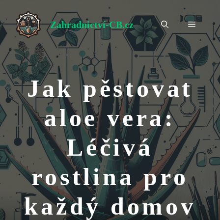
Přeskočit
na
Zahradnictví-CB.cz
Menu
obsah
Jak pěstovat
aloe vera:
Léčivá
rostlina pro
každý domov