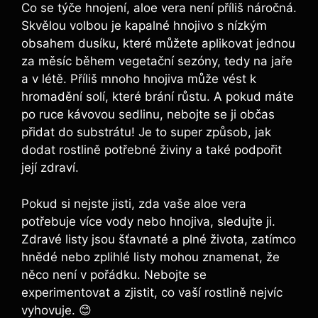
Co se týče hnojení, aloe vera není příliš náročná.
Skvělou volbou je kapalné hnojivo s nízkým
obsahem dusíku, které můžete aplikovat jednou
za měsíc během vegetační sezóny, tedy na jaře
a v létě. Příliš mnoho hnojiva může vést k
hromadění solí, které brání růstu. A pokud máte
po ruce kávovou sedlinu, nebojte se ji občas
přidat do substrátu! Je to super způsob, jak
dodat rostlině potřebné živiny a také podpořit
její zdraví.
Pokud si nejste jisti, zda vaše aloe vera
potřebuje více vody nebo hnojiva, sledujte ji.
Zdravé listy jsou šťavnaté a plné života, zatímco
hnědé nebo zplihlé listy mohou znamenat, že
něco není v pořádku. Nebojte se
experimentovat a zjistit, co vaší rostlině nejvíc
vyhovuje. 😊