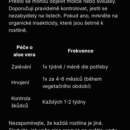
Přesto se mohou objevit molice nebo svilušky.
Doporučuji pravidelně kontrolovat, jestli se
nezabydlely na listech. Pokud ano, mrkněte na
organické insekticidy, které jsou šetrné k
rostlině.
Péče o
Frekvence
aloe vera
Zalévání
1x týdně / méně dle potřeby
1x za 4-6 měsíců (během
Hnojení
vegetačního období)
Kontrola
Každých 1-2 týdny
škůdců
Nezapomínejte, že každá rostlina je jiná.