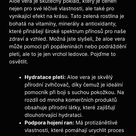
Aloe vera je skutečný poklad, který je ceněn
nejen pro své léčivé vlastnosti, ale také pro
vynikající efekt na krásu. Tato zelená rostlina je
bohatá na vitamíny, minerály a antioxidanty,
které přinášejí široké spektrum přínosů pro naše
zdraví a vzhled. Možná jste slyšeli, že aloe vera
může pomoci při popáleninách nebo podráždění
pleti, ale to je jen vrchol ledovce. Pojďme to
osvětlit.
Hydratace pleti:
Aloe vera je skvělý
přírodní zvlhčovač, díky čemuž je ideální
pomocník při boji s suchou pokožkou. Na
rozdíl od mnoha komerčních produktů
obsahuje přírodní látky, které zajišťují
dlouhotrvající hydrataci.
Podpora hojení ran:
Má protizánětlivé
vlastnosti, které pomáhají urychlit proces