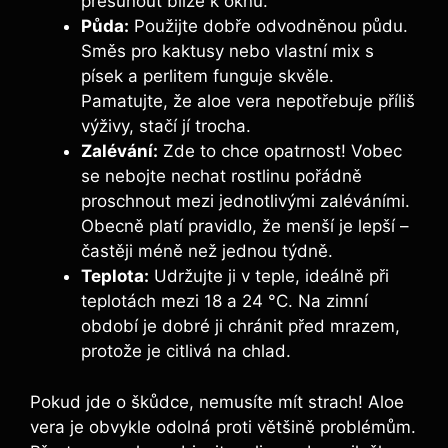
přesunout blíže k oknu.
Půda:
Použijte dobře odvodněnou půdu.
Směs pro kaktusy nebo vlastní mix s
písek a perlitem funguje skvěle.
Pamatujte, že aloe vera nepotřebuje příliš
výživy, stačí jí trocha.
Zalévání:
Zde to chce opatrnost! Vobec
se nebojte nechat rostlinu pořádně
proschnout mezi jednotlivými zaléváními.
Obecně platí pravidlo, že menší je lepší –
častěji méně než jednou týdně.
Teplota:
Udržujte ji v teple, ideálně při
teplotách mezi 18 a 24 °C. Na zimní
období je dobré ji chránit před mrazem,
protože je citlivá na chlad.
Pokud jde o škůdce, nemusíte mít strach! Aloe
vera je obvykle odolná proti většině problémům.