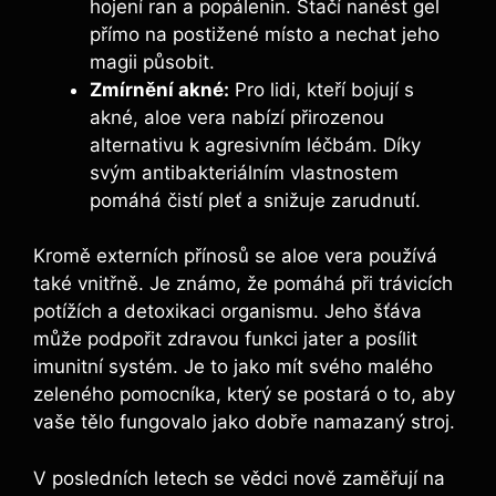
hojení ran a popálenin. Stačí nanést gel
přímo na postižené místo a nechat jeho
magii působit.
Zmírnění akné:
Pro lidi, kteří bojují s
akné, aloe vera nabízí přirozenou
alternativu k agresivním léčbám. Díky
svým antibakteriálním vlastnostem
pomáhá čistí pleť a snižuje zarudnutí.
Kromě externích přínosů se aloe vera používá
také vnitřně. Je známo, že pomáhá při trávicích
potížích a detoxikaci organismu. Jeho šťáva
může podpořit zdravou funkci jater a posílit
imunitní systém. Je to jako mít svého malého
zeleného pomocníka, který se postará o to, aby
vaše tělo fungovalo jako dobře namazaný stroj.
V posledních letech se vědci nově zaměřují na