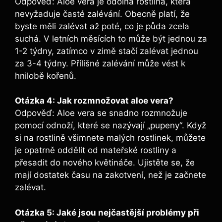
Odpověď: Aloe vera je odolná rostlina, která
nevyžaduje časté zalévání. Obecně platí, že
byste měli zalévat až poté, co je půda zcela
suchá. V letních měsících to může být jednou za
1-2 týdny, zatímco v zimě stačí zalévat jednou
za 3-4 týdny. Přílišné zalévání může vést k
hnilobě kořenů.
Otázka 4: Jak rozmnožovat aloe vera?
Odpověď: Aloe vera se snadno rozmnožuje
pomocí odnoží, které se nazývají „pupeny“. Když
si na rostlině všimnete malých rostlinek, můžete
je opatrně oddělit od mateřské rostliny a
přesadit do nového květináče. Ujistěte se, že
mají dostatek času na zakotvení, než je začnete
zalévat.
Otázka 5: Jaké jsou nejčastější problémy při