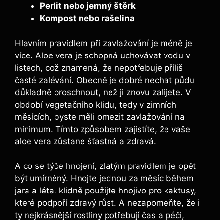
Perlit nebo jemný štěrk
Kompost nebo rašelina
Hlavním pravidlem při zavlažování je méně je
více. Aloe vera je schopná uchovávat vodu v
listech, což znamená, že nepotřebuje příliš
časté zalévání. Obecně je dobré nechat půdu
důkladně proschnout, než ji znovu zalijete. V
období vegetačního klidu, tedy v zimních
měsících, byste měli omezit zavlažování na
minimum. Tímto způsobem zajistíte, že vaše
aloe vera zůstane šťastná a zdravá.
A co se týče hnojení, zlatým pravidlem je opět
být umírněný. Hnojte jednou za měsíc během
jara a léta, klidně použijte hnojivo pro kaktusy,
které podpoří zdravý růst. A nezapomeňte, že i
ty nejkrásnější rostliny potřebují čas a péči,