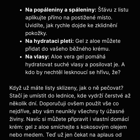
Na popáleniny a spáleniny:
Šťávu z listu
aplikujte přímo na postižené místo.
Uvidíte, jak rychle dojde ke zklidnění
pokožky.
Na hydrataci pleti:
Gel z aloe můžete
přidat do vašeho běžného krému.
Na vlasy:
Aloe vera gel pomáhá
hydratovat suché vlasy a posilovat je. A
kdo by nechtěl lesknoucí se hřívu, že?
Když už máte listy sklizeny, jak o ně pečovat?
Stačí je umístit do lednice, kde vydrží čerstvé až
několik dní. Doporučuji ovšem použít vše co
nejdříve, aby vám neunikly všechny ty úžasné
živiny. Navíc si můžete připravit i vlastní domácí
krém: gel z aloe smíchejte s kokosovým olejem
nebo medem. Teď už jen čekat na aplaus od