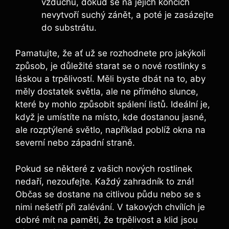
vzduchu, dokud se na jejich koncích
nevytvoří suchý zánět, a poté je zasázejte
do substrátu.
Pamatujte, že ať už se rozhodnete pro jakýkoli
způsob, je důležité starat se o nové rostlinky s
láskou a trpělivostí. Měli byste dbát na to, aby
měly dostatek světla, ale ne přímého slunce,
které by mohlo způsobit spálení listů. Ideální je,
když je umístíte na místo, kde dostanou jasné,
ale rozptýlené světlo, například poblíž okna na
severní nebo západní straně.
Pokud se některé z vašich nových rostlinek
nedaří, nezoufejte. Každý zahradník to zná!
Občas se dostane na citlivou půdu nebo se s
nimi nešetří při zalévání. V takových chvílích je
dobré mít na paměti, že trpělivost a klid jsou