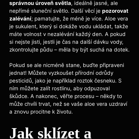
správnou úroveň světla
, ideálně jasné, ale
nepřímé sluneční světlo. Další věcí je
pozorovat
zalévání
; pamatujte, že méně je více. Aloe vera
je sukulent, který si dokáže vodu ukládat, takže
máte volnost v nezalévání každý den. A pokud
si nejste jisti, jestli je čas na další dávku vody,
zkontrolujte půdu – měla by být suchá na dotek.
Pokud se ale nicméně stane, buďte připraveni
jednat! Můžete vyzkoušet přírodní odrůdy
pesticidů, jako je například roztok česneku. S
ním můžete zalít rostlinu, aby odpuzoval
škůdce. A nakonec, věřte procesu – někdy to
může chvíli trvat, než se vaše aloe vera uzdraví
a znovu procitne k životu.
Jak sklízet a