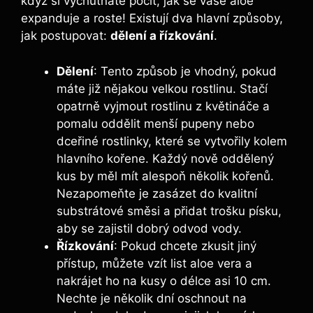
když si vychutnáte pocit, jak se vaše aloe
expanduje a roste! Existují dva hlavní způsoby,
jak postupovat:
dělení a řízkování
.
Dělení
: Tento způsob je vhodný, pokud
máte již nějakou velkou rostlinu. Stačí
opatrně vyjmout rostlinu z květináče a
pomalu oddělit menší pupeny nebo
dceřiné rostlinky, které se vytvořily kolem
hlavního kořene. Každý nově oddělený
kus by měl mít alespoň několik kořenů.
Nezapomeňte je zasázet do kvalitní
substrátové směsi a přidat trošku písku,
aby se zajistil dobrý odvod vody.
Řízkování
: Pokud chcete zkusit jiný
přístup, můžete vzít list aloe vera a
nakrájet ho na kusy o délce asi 10 cm.
Nechte je několik dní oschnout na