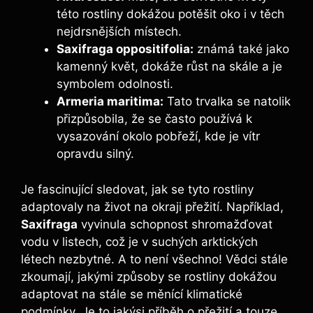
této rostliny dokážou potěšit oko i v těch
nejdrsnějších místech.
Saxifraga oppositifolia:
známá také jako
kamenný květ, dokáže růst na skále a je
symbolem odolnosti.
Armeria maritima:
Tato trvalka se natolik
přizpůsobila, že se často používá k
vysazování okolo pobřeží, kde je vítr
opravdu silný.
Je fascinující sledovat, jak se tyto rostliny
adaptovaly na život na okraji přežití. Například,
Saxifraga
vyvinula schopnost shromažďovat
vodu v listech, což je v suchých arktických
létech nezbytné. A to není všechno! Vědci stále
zkoumají, jakými způsoby se rostliny dokážou
adaptovat na stále se měnící klimatické
podmínky. Je to jakýsi příběh o přežití a touze