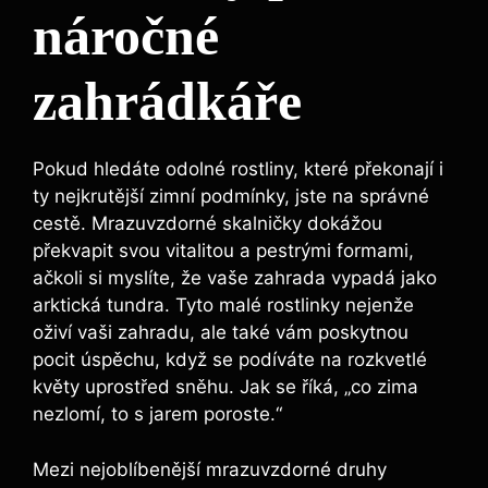
náročné
zahrádkáře
Pokud hledáte odolné rostliny, které překonají i
ty nejkrutější zimní podmínky, jste na správné
cestě. Mrazuvzdorné skalničky dokážou
překvapit svou vitalitou a pestrými formami,
ačkoli si myslíte, že vaše zahrada vypadá jako
arktická tundra. Tyto malé rostlinky nejenže
oživí vaši zahradu, ale také vám poskytnou
pocit úspěchu, když se podíváte na rozkvetlé
květy uprostřed sněhu. Jak se říká, „co zima
nezlomí, to s jarem poroste.“
Mezi nejoblíbenější mrazuvzdorné druhy