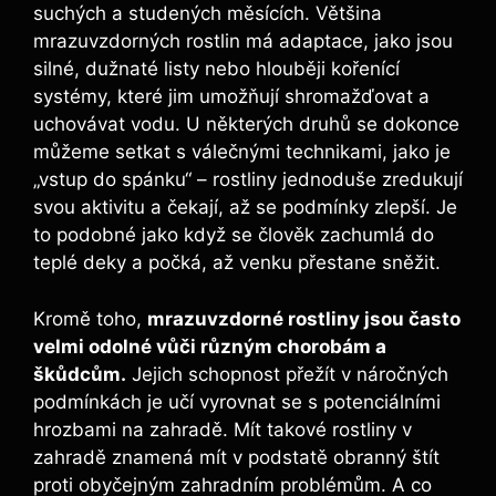
suchých a studených měsících. Většina
mrazuvzdorných rostlin má adaptace, jako jsou
silné, dužnaté listy nebo hlouběji kořenící
systémy, které jim umožňují shromažďovat a
uchovávat vodu. U některých druhů se dokonce
můžeme setkat s válečnými technikami, jako je
„vstup do spánku“ – rostliny jednoduše zredukují
svou aktivitu a čekají, až se podmínky zlepší. Je
to podobné jako když se člověk zachumlá do
teplé deky a počká, až venku přestane sněžit.
Kromě toho,
mrazuvzdorné rostliny jsou často
velmi odolné vůči různým chorobám a
škůdcům.
Jejich schopnost přežít v náročných
podmínkách je učí vyrovnat se s potenciálními
hrozbami na zahradě. Mít takové rostliny v
zahradě znamená mít v podstatě obranný štít
proti obyčejným zahradním problémům. A co