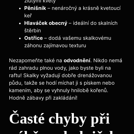
žlutými květy
Pěnišník
– nenáročný a krásně kvetoucí
keř
Hlaváček obecný
– ideální do skalních
štěrbin
Ostřice
– dodá vašemu skalkovému
záhonu zajímavou texturu
Nezapomeňte také na
odvodnění
. Nikdo nemá
rád zahradu plnou vody, jako byste byli na
raftu! Skalky vyžadují dobře drenážovanou
půdu, takže se hodí míchat ji s pískem nebo
kamením, aby se vyhnuly hnilobě kořenů.
Hodně zábavy při zakládání!
Časté chyby při