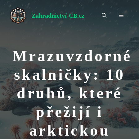
Přeskočit
na
Zahradnictví-CB.cz
Menu
obsah
Mrazuvzdorné
skalničky: 10
druhů, které
přežijí i
arktickou