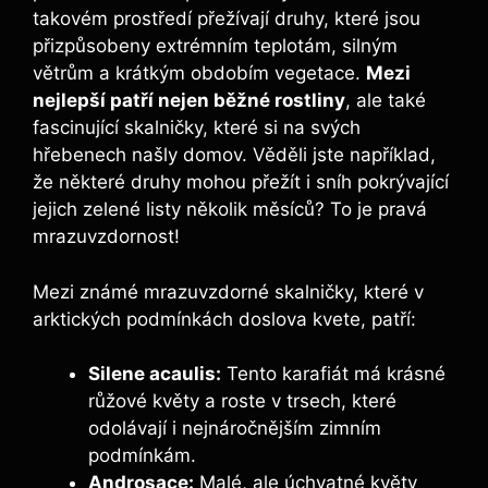
takovém prostředí přežívají druhy, které jsou
přizpůsobeny extrémním teplotám, silným
větrům a krátkým obdobím vegetace.
Mezi
nejlepší patří nejen běžné rostliny
, ale také
fascinující skalničky, které si na svých
hřebenech našly domov. Věděli jste například,
že některé druhy mohou přežít i sníh pokrývající
jejich zelené listy několik měsíců? To je pravá
mrazuvzdornost!
Mezi známé mrazuvzdorné skalničky, které v
arktických podmínkách doslova kvete, patří:
Silene acaulis:
Tento karafiát má krásné
růžové květy a roste v trsech, které
odolávají i nejnáročnějším zimním
podmínkám.
Androsace:
Malé, ale úchvatné květy