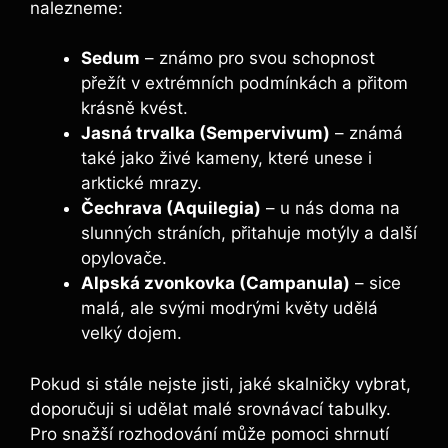
nalezneme:
Sedum
– známo pro svou schopnost
přežít v extrémních podmínkách a přitom
krásně kvést.
Jasná trvalka (Sempervivum)
– známá
také jako živé kameny, které unese i
arktické mrazy.
Čechrava (Aquilegia)
– u nás doma na
slunných stráních, přitahuje motýly a další
opylovače.
Alpská zvonkovka (Campanula)
– sice
malá, ale svými modrými květy udělá
velký dojem.
Pokud si stále nejste jisti, jaké skalničky vybrat,
doporučuji si udělat malé srovnávací tabulky.
Pro snažší rozhodování může pomoci shrnutí