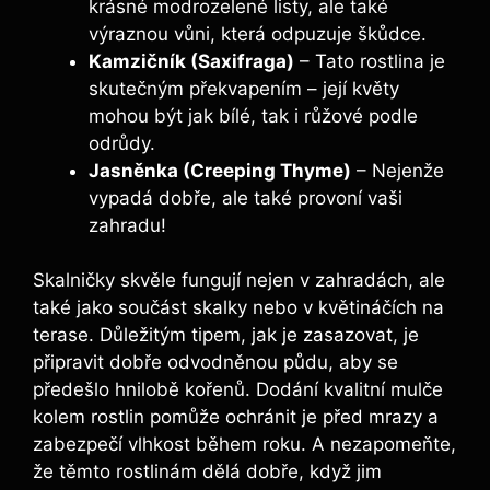
krásné modrozelené listy, ale také
výraznou vůni, která odpuzuje škůdce.
Kamzičník (Saxifraga)
– Tato rostlina je
skutečným překvapením – její květy
mohou být jak bílé, tak i růžové podle
odrůdy.
Jasněnka (Creeping Thyme)
– Nejenže
vypadá dobře, ale také provoní vaši
zahradu!
Skalničky skvěle fungují nejen v zahradách, ale
také jako součást skalky nebo v květináčích na
terase. Důležitým tipem, jak je zasazovat, je
připravit dobře odvodněnou půdu, aby se
předešlo hnilobě kořenů. Dodání kvalitní mulče
kolem rostlin pomůže ochránit je před mrazy a
zabezpečí vlhkost během roku. A nezapomeňte,
že těmto rostlinám dělá dobře, když jim