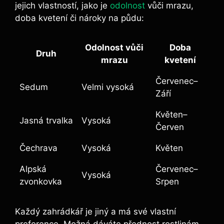
jejich vlastností, jako je
odolnost
vůči mrazu,
doba kvetení či nároky na půdu:
Odolnost vůči
Doba
Druh
mrazu
kvetení
Červenec–
Sedum
Velmi vysoká
Září
Květen–
Jasná trvalka
Vysoká
Červen
Čechrava
Vysoká
Květen
Alpská
Červenec–
Vysoká
zvonkovka
Srpen
Každý zahrádkář je jiný a má své vlastní
preference. Možná dáváte přednost rostlinám,