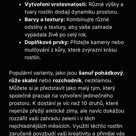
Vytvoření vrstevnatosti:
Různé výšky a
tvary rostlin dodají dynamiku prostoru.
Barvy a textury:
Kombinujte různé
odstíny a textury, aby vaše zahrada
vypadala živě po celý rok.
Doplňkové prvky:
Přidejte kameny nebo
mulčování z kůry, které zvýrazní krásu
rostlin.
Populární varianty, jako jsou
šanuř pohádkový
,
růže skalní
nebo
rozchodník
, nezklamou.
Můžete si je představit jako malý tým, který
společně pracuje na vytvoření jedinečného
prostoru. K dostání je víc než 10 druhů, které
nejenže přežijí arktické zimy, ale navíc dokážou
rozzářit vaši zahradu zelení i v těch
nejchladnějších měsících. Využití těchto rostlin
zaručeně povzbudí vaši kreativitu a přiměje vás