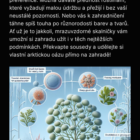
které vyžadují malou údržbu a přežijí i bez vaší
neustálé pozornosti. Nebo vás k zahradničení
táhne spíš touha po různorodosti barev a tvarů.
Ať už je to jakkoli, mrazuvzdorné skalničky vám
umožní si zahradu užít i v těch nejtěžších
podmínkách. Překvapte sousedy a udělejte si
vlastní arktickou oázu přímo na zahradě!