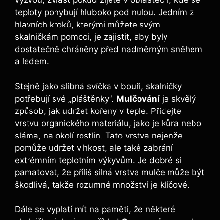
výzvou, zvlášť pokud žijete v oblastech, kde se
teploty pohybují hluboko pod nulou. Jedním z
hlavních kroků, kterými můžete svým
skalničkám pomoci, je zajistit, aby byly
dostatečně chráněny před nadměrným sněhem
a ledem.
Stejně jako slibná svíčka v bouři, skalničky
potřebují své „pláštěnky“.
Mulčování
je skvělý
způsob, jak udržet kořeny v teple. Přidejte
vrstvu organického materiálu, jako je kůra nebo
sláma, na okolí rostlin. Tato vrstva nejenže
pomůže udržet vlhkost, ale také zabrání
extrémním teplotním výkyvům. Je dobré si
pamatovat, že příliš silná vrstva mulče může být
škodlivá, takže rozumné množství je klíčové.
Dále se vyplatí mít na paměti, že některé