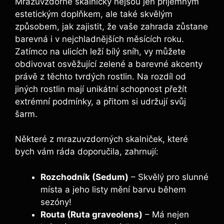
Mrazuvzdorné skalničky nejsou jen příjemným
estetickým doplňkem, ale také skvělým
způsobem, jak zajistit, že vaše zahrada zůstane
barevná i v nejchladnějších měsících roku.
Zatímco na ulicích leží bílý sníh, vy můžete
obdivovat osvěžující zelené a barevné akcenty
právě z těchto tvrdých rostlin. Na rozdíl od
jiných rostlin mají unikátní schopnost přežít
extrémní podmínky, a přitom si udržují svůj
šarm.
Některé z mrazuvzdorných skalniček, které
bych vám ráda doporučila, zahrnují:
Rozchodník (Sedum)
– Skvělý pro slunné
místa a jeho listy mění barvu během
sezóny!
Routa (Ruta graveolens)
– Má nejen