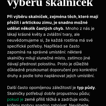
výběru skalniček
Při výběru skalniček, zejména těch, které mají
přežít i arktickou zimu, je snadno možné
udělat několik častých chyb.
Mnoho z nás je
lákají krásné květy a zvláštní tvary, ale
neuvědomujeme si, že každá rostlina má své
specifické potřeby. Například se často
zapomíná na správné umístění: některé
skalničky milují slunečné místo, zatímco jiné
dávají přednost polostínu. Proto je důležité
důkladně prozkoumat doporučení pro konkrétní
druhy a podle toho naplánovat jejich umístění.
Další často opomíjenou záležitostí je
typ půdy
.
Skalničky potřebují dobře propustnou půdu;
pokud je
země příliš těžká a zadržuje vodu,
kořeny mohou snadno zahnívat. Neváhejte