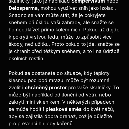
skalničky, jako je například
Sempervivum
nebo
Delosperma
, mohou využívat sníh jako izolaci.
Snadno se vám může stát, že je pokryjete
sněhem při úklidu vaší zahrady, ale snažte se
ho neodklízet přímo kolem nich. Pokud už dojde
k pokrytí vrstvou ledu, může to způsobit více
škody, než užitku. Proto pokud to jde, snažte se
je chránit před těžkým sněhem, a to i na údržbě
okolních rostlin.
Pokud se dostanete do situace, kdy teploty
klesnou pod bod mrazu, může být rozumné
zvolit i
chráněný prostor
pro vaše skalničky. To
může být například odklonění od větru nebo
zakrytí mini skleníkem. V některých případech
se může hodit i
piesková směs
do květináčů,
aby se zajistila dobrá drenáž, což je důležité
pro prevenci hniloby kořenů.