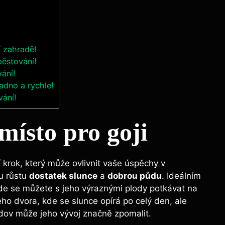
í zahradě!
pěstování!
vání!
adno a rychle!
vání!
místo pro goji
í krok, který může ovlivnit vaše úspěchy v
u růstu
dostatek slunce
a
dobrou půdu
. Ideálním
 kde se můžete s jeho výraznými plody potkávat na
ho dvora, kde se slunce opírá po celý den, ale
dov může jeho vývoj značně zpomalit.