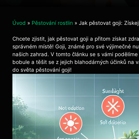
Úvod
»
Pěstování rostlin
»
Jak pěstovat goji: Získej
Chcete zjistit, jak pěstovat goji a přitom získat zd
správném místě! Goji, známé pro své výjimečné nutri
našich zahrad. V tomto článku se s vámi podělíme o
bobule a těšit se z jejich blahodárných účinků na
do světa pěstování goji!