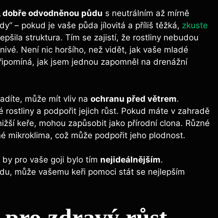
, dobře odvodněnou půdu
s neutrálním až mírně
“ – pokud je vaše půda jílovitá a příliš těžká,
zkuste
lepšila struktura. Tím se zajistí, že rostliny nebudou
znivé. Není nic horšího, než vidět, jak vaše mladé
připomíná, jak jsem jednou zapomněl na drenážní
adíte, může mít vliv na
ochranu před větrem
.
rostliny a podpořit jejich růst. Pokud máte v zahradě
nižší keře, mohou zapůsobit jako přírodní clona. Různé
é mikroklima, což může podpořit jeho plodnost.
 by pro vaše goji bylo tím
nejideálnějším
.
du, může vašemu keři pomoci stát se nejlepším
 pro zdravý růst