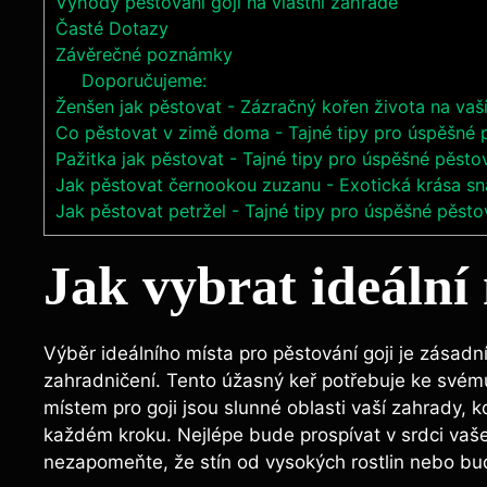
Výhody pěstování goji na vlastní zahradě
Časté Dotazy
Závěrečné poznámky
Doporučujeme:
Ženšen jak pěstovat - Zázračný kořen života na vaš
Co pěstovat v zimě doma - Tajné tipy pro úspěšné 
Pažitka jak pěstovat - Tajné tipy pro úspěšné pěsto
Jak pěstovat černookou zuzanu - Exotická krása sn
Jak pěstovat petržel - Tajné tipy pro úspěšné pěsto
Jak vybrat ideální 
Výběr ideálního místa pro pěstování goji je zásadn
zahradničení. Tento úžasný keř potřebuje ke svém
místem pro goji jsou slunné oblasti vaší zahrady,
každém kroku. Nejlépe bude prospívat v srdci vaše
nezapomeňte, že stín od vysokých rostlin nebo bu