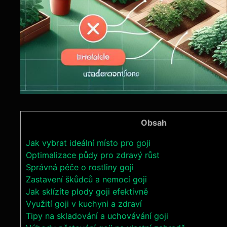
Obsah
Jak vybrat ideální místo pro goji
Optimalizace půdy pro zdravý růst
Správná péče o rostliny goji
Zastavení škůdců a nemocí goji
Jak sklízíte plody goji efektivně
Využití goji v kuchyni a zdraví
Tipy na skladování a uchovávání goji