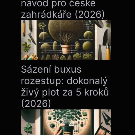
návod pro české
zahrádkáře (2026)
Sázení buxus
rozestup: dokonalý
živý plot za 5 kroků
(2026)