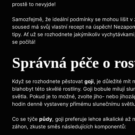
prostě to nevyjde!
Samozřejmě, že ideální podmínky se mohou lišit v z
soused má svůj vlastní recept na úspěch! Nezapom
tipy. Ať už se rozhodnete jakýmikoliv vychytávkam
se počítá!
Správná péče o rost
Když se rozhodnete pěstovat
goji
, je důležité mít 
blahobyt této skvělé rostliny. Goji bobule milují s
světla. Pokud je to možné, zvolte jiho- nebo jihozáp
hodin denně vystaveny přímému slunečnímu světlu.
Co se týče
půdy
, goji preferuje lehce alkalické až 
záhon, zkuste směs následujících komponentů: