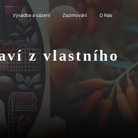
n
Výsadba a sázení
Zazimování
O Nás
aví z vlastního