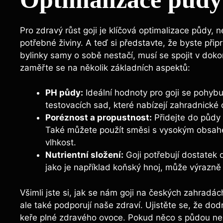
Pro zdravý růst goji je klíčová optimalizace půdy,
potřebné živiny. A teď si představte, že byste připr
bylinky samy o sobě nestačí, musí se spojit v doko
zaměřte se na několik základních aspektů:
PH půdy:
Ideální hodnoty pro goji se pohybu
testovacích sad, které nabízejí zahradnické
Poréznost a propustnost:
Přidejte do půdy 
Také můžete použít směsi s vysokým obsahe
vlhkost.
Nutrientní složení:
Goji potřebují dostatek d
jako je například koňský hnoj, může výrazně 
Všimli jste si, jak se nám goji na českých zahradá
ale také podporují naše zdraví. Ujistěte se, že dodr
keře plné zdravého ovoce. Pokud něco s půdou nek