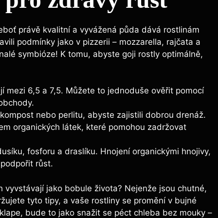
 neboť právě kvalitní a vyvážená půda dává rostlinám
avili podmínky jako v pizzerii – mozzarella, rajčata a
nalé symbióze! K tomu, abyste goji rostly optimálně,
jí mezi 6,5 a 7,5. Můžete to jednoduše ověřit pomocí
 obchody.
kompost nebo perlitu, abyste zajistili dobrou drenáž.
m organických látek, které pomohou zadržovat
usíku, fosforu a draslíku. Hnojení organickými hnojivy,
podpořit růst.
ch vyvstávají jako bobule života? Nejenže jsou chutné,
žujete tyto tipy, a vaše rostliny se promění v bujné
lape, bude to jako snažit se péct chleba bez mouky –