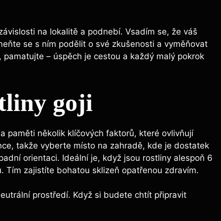
ávislosti na lokalitě a podnebí. Vsadím se, že váš
eňte se s ním podělit o své zkušenosti a vyměňovat
i, pamatujte – úspěch je cestou a každý malý pokrok
liny goji
na paměti několik klíčových faktorů, které ovlivňují
lunce, takže vyberte místo na zahradě, kde je dostatek
adní orientaci. Ideální je, když jsou rostliny alespoň 6
 Tím zajistíte bohatou sklizeň opatřenou zdravím.
neutrální prostředí. Když si budete chtít připravit