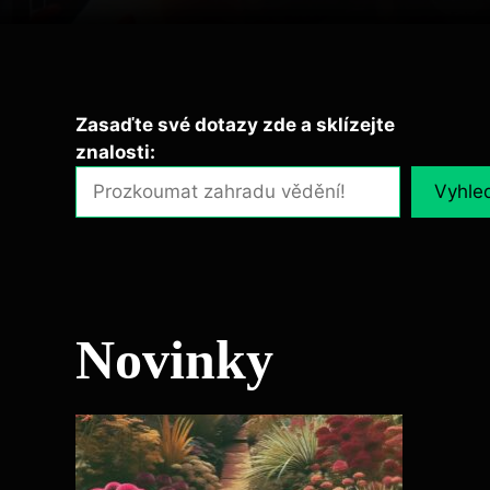
Zasaďte své dotazy zde a sklízejte
znalosti:
Vyhle
Novinky