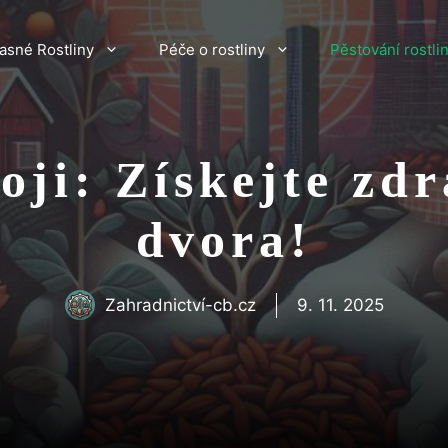
asné Rostliny
Péče o rostliny
Pěstování rostli
oji: Získejte zdr
dvora!
Zahradnictví-cb.cz
9. 11. 2025