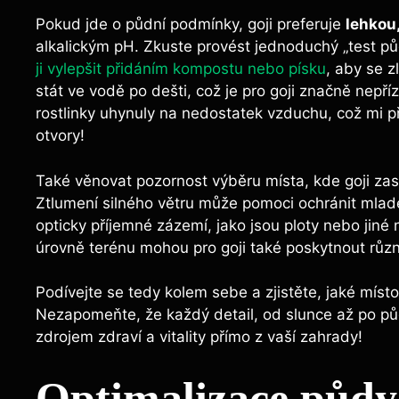
Pokud jde o půdní podmínky, goji preferuje
lehkou
alkalickým pH. Zkuste provést jednoduchý „test půdy
ji vylepšit přidáním kompostu nebo písku
, aby se z
stát ve vodě po dešti, což je pro goji značně nepří
rostlinky uhynuly na nedostatek vzduchu, což mi 
otvory!
Také věnovat pozornost výběru místa, kde goji zas
Ztlumení silného větru může pomoci ochránit mladé 
opticky příjemné zázemí, jako jsou ploty nebo jiné 
úrovně terénu mohou pro goji také poskytnout různ
Podívejte se tedy kolem sebe a zjistěte, jaké místo
Nezapomeňte, že každý detail, od slunce až po pů
zdrojem zdraví a vitality přímo z vaší zahrady!
Optimalizace půdy