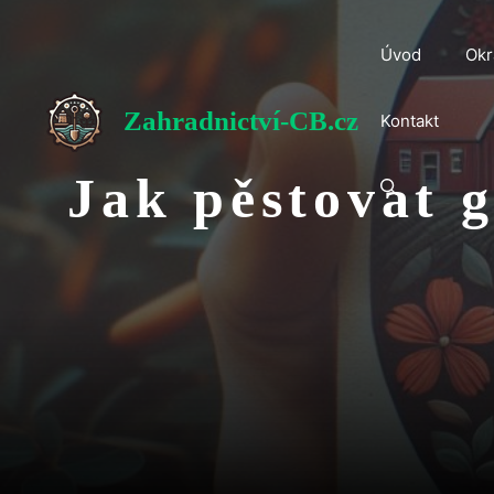
Přeskočit
na
Úvod
Okr
obsah
Zahradnictví-CB.cz
Kontakt
Jak pěstovat g