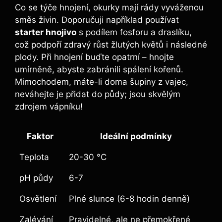
Co se týče hnojení, okurky mají rády vyváženou
směs živin. Doporučuji například používat
starter hnojivo
s podílem fosforu a draslíku,
což podpoří zdravý růst žlutých květů i následné
plody. Při hnojení buďte opatrní – hnojte
umírněně, abyste zabránili spálení kořenů.
Mimochodem, máte-li doma šupiny z vajec,
neváhejte je přidat do půdy; jsou skvělým
zdrojem vápníku!
Faktor
Ideální podmínky
Teplota
20-30 °C
pH půdy
6-7
Osvětlení
Plné slunce (6-8 hodin denně)
Zalévání
Pravidelné, ale ne přemokřené