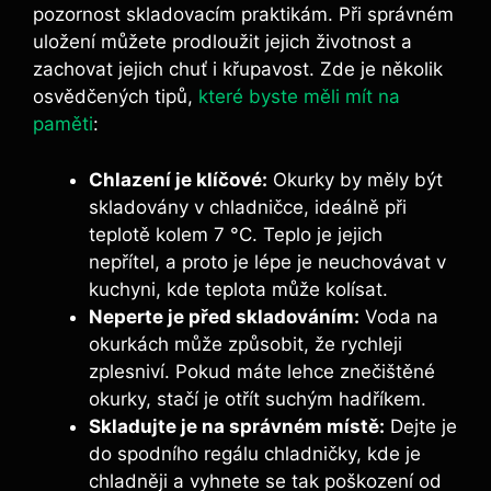
pozornost skladovacím praktikám. Při správném
uložení můžete prodloužit jejich životnost a
zachovat jejich chuť i křupavost. Zde je několik
osvědčených tipů,
které byste měli mít na
paměti
:
Chlazení je klíčové:
Okurky by měly být
skladovány v chladničce, ideálně při
teplotě kolem 7 °C. Teplo je jejich
nepřítel, a proto je lépe je neuchovávat v
kuchyni, kde teplota může kolísat.
Neperte je před skladováním:
Voda na
okurkách může způsobit, že rychleji
zplesniví. Pokud máte lehce znečištěné
okurky, stačí je otřít suchým hadříkem.
Skladujte je na správném místě:
Dejte je
do spodního regálu chladničky, kde je
chladněji a vyhnete se tak poškození od