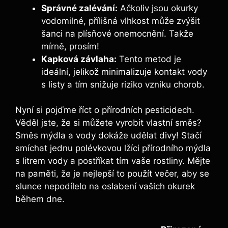
Správné zalévání:
Ačkoliv jsou okurky
vodomilné, přílišná vlhkost může zvýšit
šanci na plísňové onemocnění. Takže
mírně, prosím!
Kapková závlaha:
Tento metod je
ideální, jelikož minimalizuje kontakt vody
s listy a tím snižuje riziko vzniku chorob.
Nyní si pojďme říct o přírodních pesticidech.
Věděl jste, že si můžete vyrobit vlastní směs?
Směs mýdla a vody dokáže udělat divy! Stačí
smíchat jednu polévkovou lžíci přírodního mýdla
s litrem vody a postříkat tím vaše rostliny. Mějte
na paměti, že je nejlepší to použít večer, aby se
slunce nepodílelo na oslabení vašich okurek
během dne.