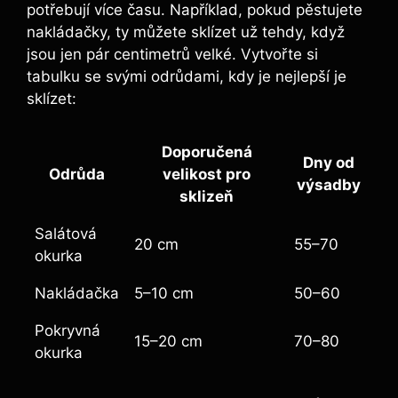
potřebují více času. Například, pokud pěstujete
nakládačky, ty můžete sklízet už tehdy, když
jsou jen pár centimetrů velké. Vytvořte si
tabulku se svými odrůdami, kdy je nejlepší je
sklízet:
Doporučená
Dny od
Odrůda
velikost pro
výsadby
sklizeň
Salátová
20 cm
55–70
okurka
Nakládačka
5–10 cm
50–60
Pokryvná
15–20 cm
70–80
okurka