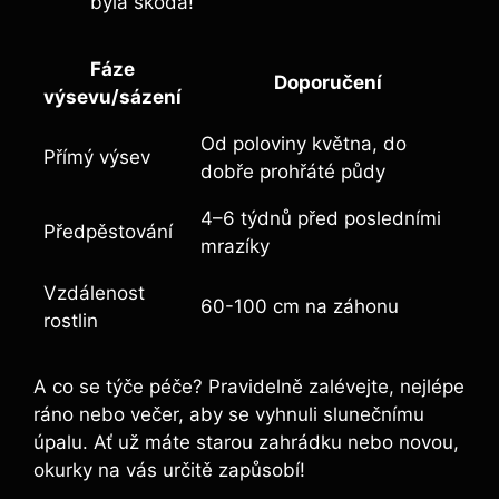
byla škoda!
Fáze
Doporučení
výsevu/sázení
Od poloviny května, do
Přímý výsev
dobře prohřáté půdy
4–6 týdnů před posledními
Předpěstování
mrazíky
Vzdálenost
60-100 cm na záhonu
rostlin
A co se týče péče? Pravidelně zalévejte, nejlépe
ráno nebo večer, aby se vyhnuli slunečnímu
úpalu. Ať už máte starou zahrádku nebo novou,
okurky na vás určitě zapůsobí!