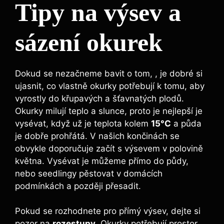
Tipy na výsev a
sázení okurek
Dokud se nezačneme bavit o tom, , je dobré si
ujasnit, co vlastně okurky potřebují k tomu, aby
vyrostly do křupavých a šťavnatých plodů.
Okurky milují teplo a slunce, proto je nejlepší je
vysévat, když už je teplota kolem
15°C
a půda
je dobře prohřátá. V našich končinách se
obvykle doporučuje začít s výsevem v polovině
května. Vysévat je můžeme přímo do půdy,
nebo seedlingy pěstovat v domácích
podmínkách a později přesadit.
Pokud se rozhodnete pro přímý výsev, dejte si
pozor na
rozestupy
. Okurky potřebují prostor,