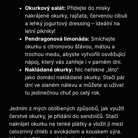
Okurkový salát:
Přidejte do misky
nakrájené okurky, rajčata, červenou cibuli
a lehký jogurtový dressing – ideální na
letní pikniky!
Pendragonová limonáda:
Smíchejte
okurku s citronovou šťávou, mátou a
trochou medu, abyste vytvořili osvěžující
nápoj, který vás zahřeje i v parném dni.
Nakládané okurky:
Nic neřekne „léto“
jako domácí nakládané okurky. Stačí pár
dní ve slaném nálevu a můžete si užívat
tu jedinečnou chuť po celý rok.
Jedním z mých oblíbených způsobů, jak využít
čerstvé okurky, je přidání do sendvičů. Stačí
nakrájet okurku na tenké plátky a vložit ji mezi
celozrnný chléb s avokádem a kouskem sýra.