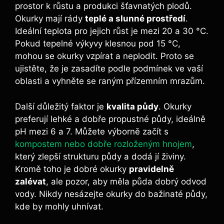
prostor k růstu a produkci šťavnatých plodů.
Okurky mají rády
teplé a slunné prostředí
.
Ideální teplota pro jejich růst je mezi 20 a 30 °C.
Pokud tepelné výkyvy klesnou pod 15 °C,
mohou se okurky vzpírat a neplodit. Proto se
ujistěte, že je zasadíte podle podmínek ve vaší
oblasti a vyhněte se raným přízemním mrazům.
Další důležitý faktor je
kvalita půdy
. Okurky
preferují lehké a dobře propustné půdy, ideálně
pH mezi 6 a 7. Můžete výborně začít s
kompostem nebo dobře rozloženým hnojem
,
který zlepší strukturu půdy a dodá jí živiny.
Kromě toho je dobré okurky
pravidelně
zalévat
, ale pozor, aby měla půda dobrý odvod
vody. Nikdy nesázejte okurky do bažinaté půdy,
kde by mohly uhnívat.