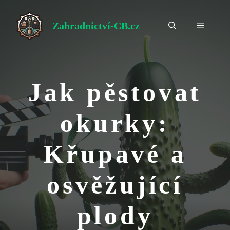
Přeskočit
na
Zahradnictví-CB.cz
Menu
obsah
Jak pěstovat
okurky:
Křupavé a
osvěžující
plody