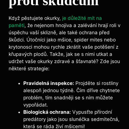
proti škůdcům
Když pěstujete okurky,
je důležité mít na
paměti
, že nejenom hnojiva a zalévání hrají roli v
úspěchu vaší sklizně, ale také ochrana před
škůdci. Útočníci jako mšice, spider mites nebo
krytonosci mohou rychle zkrátit vaše potěšení z
křupavých plodů. Takže, jak se s nimi utkat a
udržet vaše okurky zdravé a šťavnaté? Zde jsou
některé strategie:
Pravidelná inspekce:
Projděte si rostliny
alespoň jednou týdně. Čím dříve chytnete
problém, tím snadněji se s ním můžete
vypořádat.
Biologická ochrana:
Vypusťte přírodní
predátory jako jsou slunéčka sedmitečná,
která se ráda živí mšicemi!