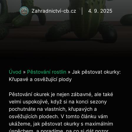
Zahradnictví-cb.cz
4. 9. 2025
Úvod
»
Pěstování rostlin
»
Jak pěstovat okurky:
Křupavé a osvěžující plody
Pěstování okurek je nejen zábavné, ale také
velmi uspokojivé, když si na konci sezony
pochutnáte na vlastních, křupavých a
osvěžujících plodech. V tomto článku vám
ukážeme, jak pěstovat okurky s maximálním
úspěchem, a poradíme, na co si dát pozor,