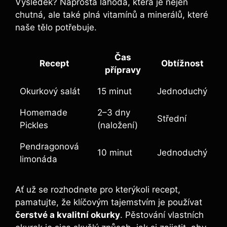
Výsledek? Naprostá lahoda, která je nejen
chutná, ale také plná vitamínů a minerálů, které
naše tělo potřebuje.
Čas
Recept
Obtížnost
přípravy
Okurkový salát
15 minut
Jednoduchý
Homemade
2–3 dny
Střední
Pickles
(naložení)
Pendragonová
10 minut
Jednoduchý
limonáda
Ať už se rozhodnete pro kterýkoli recept,
pamatujte, že klíčovým tajemstvím je používat
čerstvé a kvalitní okurky
. Pěstování vlastních