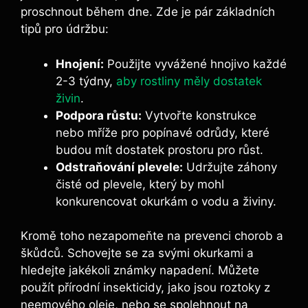
proschnout během dne. Zde je pár základních
tipů pro údržbu:
Hnojení:
Použijte vyvážené hnojivo každé
2-3 týdny,
aby rostliny měly dostatek
živin
.
Podpora růstu:
Vytvořte konstrukce
nebo mříže pro popínavé odrůdy, které
budou mít dostatek prostoru pro růst.
Odstraňování plevele:
Udržujte záhony
čisté od plevele, který by mohl
konkurencovat okurkám o vodu a živiny.
Kromě toho nezapomeňte na prevenci chorob a
škůdců. Schovejte se za svými okurkami a
hledejte jakékoli známky napadení. Můžete
použít přírodní insekticidy, jako jsou roztoky z
neemového oleje, nebo se spolehnout na