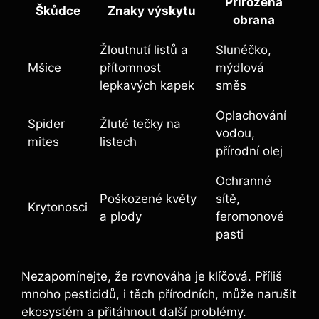
Přirozená
Škůdce
Znaky výskytu
obrana
Žloutnutí listů a
Slunéčko,
Mšice
přítomnost
mýdlová
lepkavých kapek
směs
Oplachování
Spider
Žluté tečky na
vodou,
mites
listech
přírodní olej
Ochranné
Poškozené květy
sítě,
Krytonosci
a plody
feromonové
pasti
Nezapomínejte, že rovnováha je klíčová. Příliš
mnoho pesticidů, i těch přírodních, může narušit
ekosystém a přitáhnout další problémy.