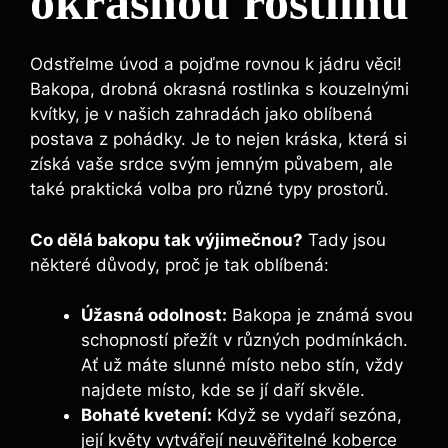
okrasnou rostlinu
Odstřelme úvod a pojďme rovnou k jádru věci!
Bakopa, drobná okrasná rostlinka s kouzelnými
kvítky, je v našich zahradách jako oblíbená
postava z pohádky. Je to nejen kráska, která si
získá vaše srdce svým jemným půvabem, ale
také praktická volba pro různé typy prostorů.
Co dělá bakopu tak výjimečnou?
Tady jsou
některé důvody, proč je tak oblíbená:
Úžasná odolnost:
Bakopa je známá svou
schopností přežít v různých podmínkách.
Ať už máte slunné místo nebo stín, vždy
najdete místo, kde se jí daří skvěle.
Bohaté kvetení:
Když se vydaří sezóna,
její květy vytvářejí neuvěřitelné koberce