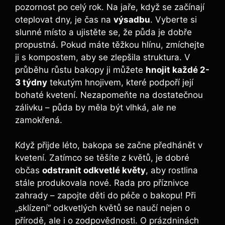
pozornost po celý rok. Na jaře, když se začínají
oteplovat dny, je čas na
výsadbu
. Vyberte si
slunné místo a ujistěte se, že půda je dobře
propustná. Pokud máte těžkou hlínu, zmíchejte
ji s kompostem, aby se zlepšila struktura. V
průběhu růstu bakopy ji můžete
hnojit každé 2-
3 týdny
tekutým hnojivem, které podpoří její
bohaté kvetení. Nezapomeňte na dostatečnou
zálivku – půda by měla být vlhká, ale ne
zamokřená.
Když přijde léto, bakopa se začne předhánět v
kvetení. Zatímco se těšíte z květů, je dobré
občas
odstranit odkvetlé květy
, aby rostlina
stále produkovala nové. Rada pro příznivce
zahrady – zapojte děti do péče o bakopu! Při
„sklízení“ odkvetlých květů se naučí nejen o
přírodě, ale i o zodpovědnosti. O prázdninách