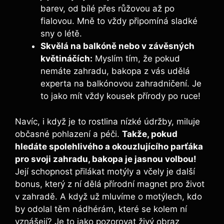
barev, od bílé přes růžovou až po
fialovou. Mně to vždy připomíná sladké
sny o létě.
Skvělá na balkóně nebo v závěsných
květináčích:
Myslím tím, že pokud
nemáte zahradu, bakopa z vás udělá
experta na balkónovou zahradničení. Je
to jako mít vždy kousek přírody po ruce!
Navíc, i když je to rostlina nízké údržby, miluje
občasné pohlazení a péči.
Takže, pokud
hledáte spolehlivého a okouzlujícího parťáka
pro svoji zahradu, bakopa je jasnou volbou!
Její schopnost přilákat motýly a včely je další
bonus, který z ní dělá přírodní magnet pro život
v zahradě. A když už mluvíme o motýlech, kdo
by odolal těm nádhérám, které se kolem ní
vznášejí? Je to jako pozorovat živý obraz