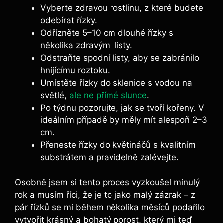
Vyberte zdravou rostlinu, z které budete
odebírat řízky.
Odřízněte 5–10 cm dlouhé řízky s
několika zdravými listy.
Odstraňte spodní listy, aby se zabránilo
hnijícímu roztoku.
Umístěte řízky do sklenice s vodou na
světlé,
ale ne přímé slunce
.
Po týdnu pozorujte, jak se tvoří kořeny. V
ideálním případě by měly mít alespoň 2–3
cm.
Přeneste řízky do květináčů s kvalitním
substrátem a pravidelně zalévejte.
Osobně jsem si tento proces vyzkoušel minulý
rok a musím říci, že je to jako malý zázrak – z
pár řízků se mi během několika měsíců podařilo
vytvořit krásný a bohatý porost, který mi teď