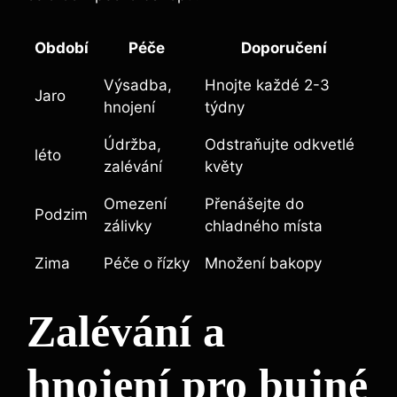
Období
Péče
Doporučení
Výsadba,
Hnojte každé 2-3
Jaro
hnojení
týdny
Údržba,
Odstraňujte odkvetlé
léto
zalévání
květy
Omezení
Přenášejte do
Podzim
zálivky
chladného místa
Zima
Péče o řízky
Množení bakopy
Zalévání a
hnojení pro bujné