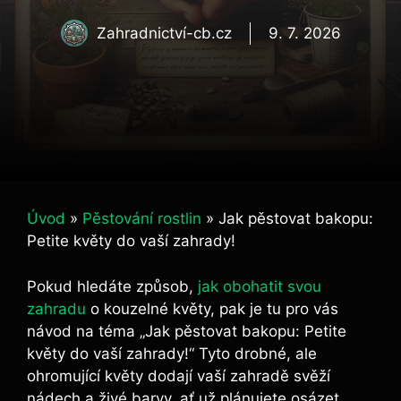
Zahradnictví-cb.cz
9. 7. 2026
Úvod
»
Pěstování rostlin
»
Jak pěstovat bakopu:
Petite květy do vaší zahrady!
Pokud hledáte způsob,
jak obohatit svou
zahradu
o kouzelné květy, pak je tu pro vás
návod na téma „Jak pěstovat bakopu: Petite
květy do vaší zahrady!“ Tyto drobné, ale
ohromující květy dodají vaší zahradě svěží
nádech a živé barvy, ať už plánujete osázet