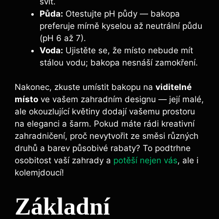
svit.
Půda:
Otestujte pH půdy — bakopa
preferuje mírně kyselou až neutrální půdu
(pH 6 až 7).
Voda:
Ujistěte se, že místo nebude mít
stálou vodu; bakopa nesnáší zamokření.
Nakonec, zkuste umístit bakopu na
viditelné
místo
ve vašem zahradním designu — její malé,
ale okouzlující květiny dodají vašemu prostoru
na eleganci a šarm. Pokud máte rádi kreativní
zahradničení, proč nevytvořit ze směsi různých
druhů a barev působivé rabaty? To podtrhne
osobitost vaší zahrady a
potěší nejen vás
, ale i
kolemjdoucí!
Základní