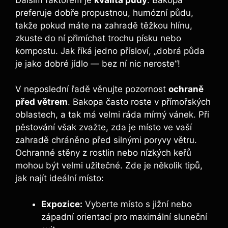
preferuje dobře propustnou, humózní půdu,
takže pokud máte na zahradě těžkou hlínu,
zkuste do ní přimíchat trochu písku nebo
kompostu. Jak říká jedno přísloví, „dobrá půda
je jako dobré jídlo — bez ní nic neroste“!
V neposlední řadě věnujte pozornost
ochraně
před větrem
. Bakopa často roste v přímořských
oblastech, a tak má velmi ráda mírný vánek. Při
pěstování však zvažte, zda je místo ve vaší
zahradě chráněno před silnými poryvy větru.
Ochranné stěny z rostlin nebo nízkých keřů
mohou být velmi užitečné. Zde je několik tipů,
jak najít ideální místo:
Expozice:
Vyberte místo s jižní nebo
západní orientací pro maximální sluneční