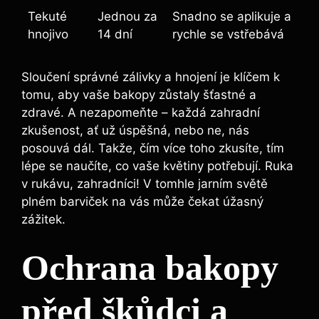
Tekuté
Jednou za
Snadno se aplikuje a
hnojivo
14 dní
rychle se vstřebává
Sloučení správné zálivky a hnojení je klíčem k
tomu, aby vaše bakopy zůstaly šťastné a
zdravé. A nezapomeňte – každá zahradní
zkušenost, ať už úspěšná, nebo ne, nás
posouvá dál. Takže, čím více toho zkusíte, tím
lépe se naučíte, co vaše květiny potřebují. Ruka
v rukávu, zahradníci! V tomhle jarním světě
plném barviček na vás může čekat úžasný
zážitek.
Ochrana bakopy
před škůdci a