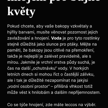
květy
Pokud chcete, aby vaše bakopy vzkvétaly a
hýřily barvami, musíte věnovat pozornost jejich
zavlažování a hnojení.
Voda
je pro tyto rostlinky
stejně důležitá jako slunce pro ptáky. Mějte na
paměti, že bakopy jsou citlivé na přemokření,
takže je nejlepší je zalévat pravidelně, ale s
mírou. Jakmile je vrchní vrstva půdy suchá, je
čas na další „ochutnávku“ vody. V horkých
letních dnech si mohou říct o častější zálivku,
ale i tak je důležité nezapomínat na jakýsi
„vodní osobní prostor“ – přílišná vlhkost totiž
může vést k hnilobám a dalším nepříjemnostem.
Co se týče hnojení, zde máte leccos na výběr.