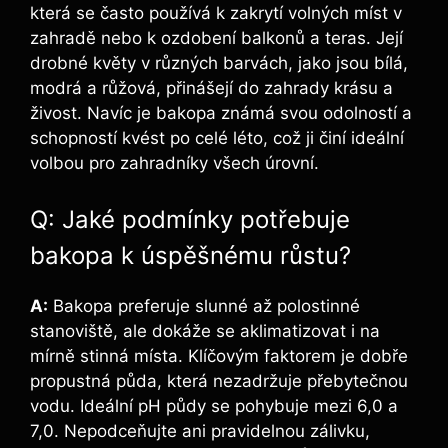
která se často používá k zakrytí volných míst v
zahradě nebo k ozdobení balkonů a teras. Její
drobné květy v různých barvách, jako jsou bílá,
modrá a růžová, přinášejí do zahrady krásu a
živost. Navíc je bakopa známá svou odolností a
schopností kvést po celé léto, což ji činí ideální
volbou pro zahradníky všech úrovní.
Q: Jaké podmínky potřebuje
bakopa k úspěšnému růstu?
A:
Bakopa preferuje slunné až polostinné
stanoviště, ale dokáže se aklimatizovat i na
mírně stinná místa. Klíčovým faktorem je dobře
propustná půda, která nezadržuje přebytečnou
vodu. Ideální pH půdy se pohybuje mezi 6,0 a
7,0. Nepodceňujte ani pravidelnou zálivku,