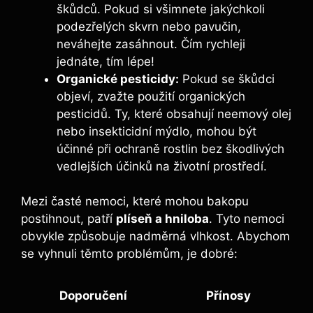
škůdců. Pokud si všimnete jakýchkoli
podezřelých skvrn nebo pavučin,
neváhejte zasáhnout. Čím rychleji
jednáte, tím lépe!
Organické pesticidy:
Pokud se škůdci
objeví, zvažte použití organických
pesticidů. Ty, které obsahují neemový olej
nebo insekticidní mýdlo, mohou být
účinné při ochraně rostlin bez škodlivých
vedlejších účinků na životní prostředí.
Mezi časté nemoci, které mohou bakopu
postihnout, patří
plíseň a hniloba
. Tyto nemoci
obvykle způsobuje nadměrná vlhkost. Abychom
se vyhnuli těmto problémům, je dobré:
Doporučení
Přínosy