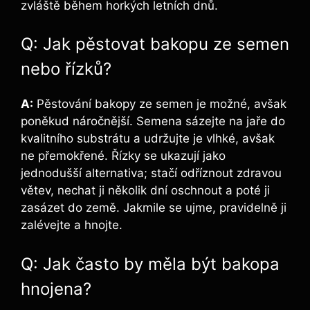
zvláště během horkých letních dnů.
Q: Jak pěstovat bakopu ze semen
nebo řízků?
A:
Pěstování bakopy ze semen je možné, avšak
poněkud náročnější. Semena sázejte na jaře do
kvalitního substrátu a udržujte je vlhké, avšak
ne přemokřené. Řízky se ukazují jako
jednodušší alternativa; stačí odříznout zdravou
větev, nechat ji několik dní oschnout a poté ji
zasázet do země. Jakmile se ujme, pravidelně ji
zalévejte a hnojte.
Q: Jak často by měla být bakopa
hnojena?