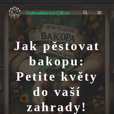
Přeskočit
na
Zahradnictví-CB.cz
Menu
obsah
Jak pěstovat
bakopu:
Petite květy
do vaší
zahrady!