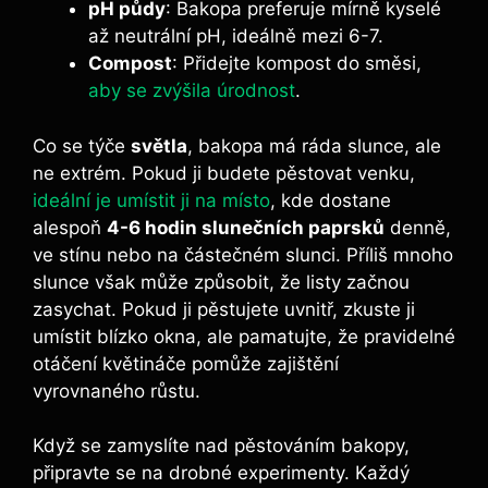
pH půdy
: Bakopa preferuje mírně kyselé
až neutrální pH, ideálně mezi 6-7.
Compost
: Přidejte kompost do směsi,
aby se zvýšila úrodnost
.
Co se týče
světla
, bakopa má ráda slunce, ale
ne extrém. Pokud ji budete pěstovat venku,
ideální je umístit ji na místo
, kde dostane
alespoň
4-6 hodin slunečních paprsků
denně,
ve stínu nebo na částečném slunci. Příliš mnoho
slunce však může způsobit, že listy začnou
zasychat. Pokud ji pěstujete uvnitř, zkuste ji
umístit blízko okna, ale pamatujte, že pravidelné
otáčení květináče pomůže zajištění
vyrovnaného růstu.
Když se zamyslíte nad pěstováním bakopy,
připravte se na drobné experimenty. Každý