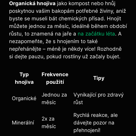
Organická hnojiva
jako kompost nebo hnůj
poskytnou vašim bakopám potřebné živiny, aniž
byste se museli bát chemických přísad. Hnojit
můžete jednou za měsíc, ideálně během období
růstu, to znamená na jaře a
na začátku léta
. A
nezapomeňte, že s hnojením to také
nepřehánějte – méně je někdy více! Rozhodně
si dejte pauzu, pokud rostliny už začaly bujet.
Typ
Frekvence
Tipy
hnojiva
použití
Jednou za
Vynikající pro zdravý
Organické
měsíc
růst
Rychlá reakce, ale
2x za
Minerální
dávejte pozor na
měsíc
přehnojení!