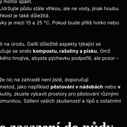
 ​mohlo⁢ spálit.
Udržujte půdu ⁢stále vlhkou, ale ne vody, jinak ⁣houbu
kost je​ také důležitá.
havky ​je mezi 15 a 25 °C. Pokud‌ bude příliš horko nebo
na úrodu.⁤ Další‍ důležité‌ aspekty týkající se ​
učuje ⁤se směs​
kompostu, rašeliny⁢ a písku
, čímž⁣
ckého hnojiva, ‌abyste pýchavku⁢ podpořili,‍ ale pozor –
 ⁤nic na zahradě​ není jisté, doporučuji
metod,⁤ jako například
pěstování v nádobách
nebo
v
 ⁣kutily, zkuste vybavit ⁤prostory pro pěstování‌ různými
munitou. Sdílení‌ vašich⁣ zkušeností a tipů s ostatními