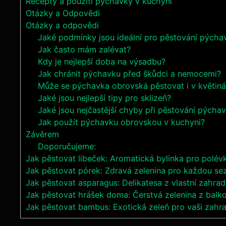
Recepty a použití ⁢pýchavky v‌ kuchyni
Otázky a ‌Odpovědi
Otázky a odpovědi
Jaké podmínky jsou ​ideální pro‍ pěstování pých
Jak často ‍mám zalévat?
Kdy je nejlepší doba na výsadbu?
Jak chránit⁤ pýchavku před škůdci ⁣a nemocemi?
Může se ‍pýchavka obrovská pěstovat ​i v květin
Jaké jsou nejlepší tipy pro sklizeň?
Jaké ‌jsou nejčastější chyby při pěstování⁢ pých
Jak použít pýchavku obrovskou‍ v kuchyni?
Závěrem
Doporučujeme:
Jak pěstovat libeček: Aromatická bylinka pro polév
Jak pěstovat pórek: Zdravá zelenina pro každou se
Jak pěstovat asparagus: Delikatesa z vlastní zahrad
Jak pěstovat hrášek doma: Čerstvá zelenina z balk
Jak pěstovat bambus: Exotická zeleň pro vaši zahr