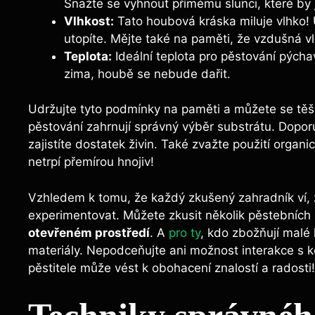
Snažte se vyhnout přímému slunci, ​které ​by ji
Vlhkost:
Tato houbová⁤ kráska miluje⁣ vlhko! 
utopíte.⁣ Mějte také na paměti, že vzdušná vlh
Teplota:
​Ideální ​teplota ‌pro ‍pěstování pýc
⁤zima, houbě se nebude dařit.
Udržujte⁣ tyto ‍podmínky na ⁣paměti a můžete se těšit​ 
pěstování ⁢zahrnují správný výběr substrátu. Dopor
zajistíte dostatek živin.‍ Také ​zvažte použití organi
netrpí ​přemírou hnojiv!
Vzhledem k tomu, že každý⁤ zkušený zahradník ví, že
experimentovat. Můžete zkusit několik pěstebních⁢ 
otevřeném‌ prostředí
. A
pro ty
, ⁣kdo zbožňují⁤ malé
materiály. Nepodceňujte ani možnost interakce s​ ko
pěstitele může vést k obohacení​ znalostí ⁢a radosti!