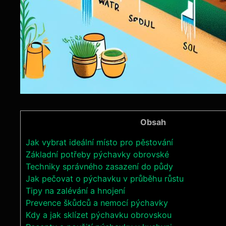
Obsah
Jak vybrat ideální místo pro pěstování
Základní potřeby pýchavky obrovské
Techniky správného zasazení do půdy
Jak pečovat o pýchavku⁤ v průběhu růstu
Tipy na zalévání a hnojení
Prevence škůdců a nemocí pýchavky
Kdy a ‌jak sklízet⁤ pýchavku obrovskou