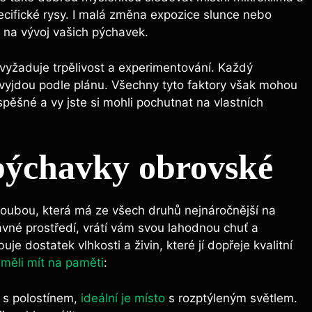
cifické rysy. I malá⁣ změna expozice slunce‍ nebo
v​ na ⁤vývoj vašich pýchavek.
 vyžaduje trpělivost ​a experimentování. Každý
evyjdou podle plánu. ⁤Všechny tyto faktory ⁣však mohou​
ěšné a⁤ vy ⁤jste si mohli pochutnat na ⁢vlastních
pýchavky obrovské
​houbou, která​ má​ ze všech⁣ druhů‍ nejnáročnější na
ávné prostředí, vrátí vám svou lahodnou chuť⁣ a
 dostatek vlhkosti a⁤ živin, které jí ​dopřeje kvalitní‍
měli ⁢mít na paměti
:
s⁤ polostínem,
ideální je místo
s rozptýleným světlem.