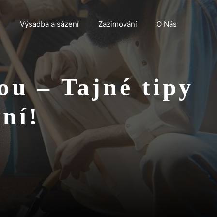
n
Výsadba a sázení
Zazimování
O Nás
ou – Tajné tipy
ní!