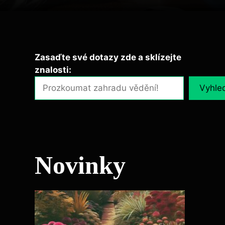
Zasaďte své dotazy zde a sklízejte
znalosti:
Vyhle
Novinky