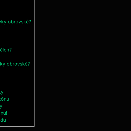
avky obrovské?
áčích?
avky obrovské?
ky
zónu
y!
onu!
adu