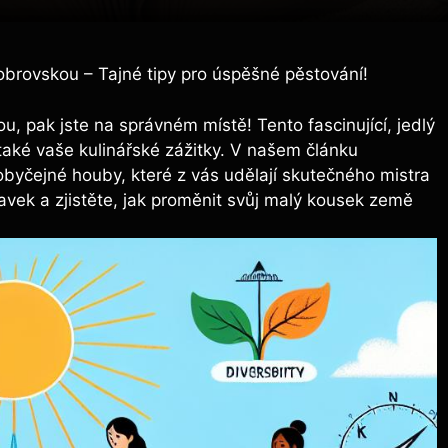
brovskou – Tajné tipy pro úspěšné pěstování!
u,‌ pak jste na správném místě! Tento fascinující, jedlý
aké vaše​ kulinářské​ zážitky. V ⁣našem článku
byčejné houby, ⁤které z ⁣vás udělají skutečného ​mistra
vek a zjistěte, jak proměnit svůj malý⁢ kousek země