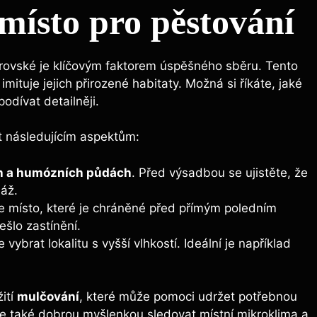
 místo pro pěstování
vské⁣ je ⁣klíčovým ⁢faktorem úspěšného​ sběru. Tento
 imituje jejich přirozené habitaty. Možná si ⁢říkáte,‍ jaké
dívat ⁣detailněji.
st následujícím aspektům:
h a‍ humózních ⁤půdách
. Před výsadbou se ‍ujistěte, že
náž.
e‌ místo, které je ⁤chráněné před přímým poledním ​
ešlo zastínění.
 vybrat⁢ lokalitu s vyšší vlhkostí. Ideální je například
žití
mulčování
, které může pomoci ⁢udržet potřebnou​
Je také dobrou ⁢myšlenkou sledovat místní mikroklima a