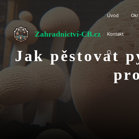
Přeskočit
na
Úvod
Okr
obsah
Zahradnictví-CB.cz
Kontakt
Jak pěstovat p
pr