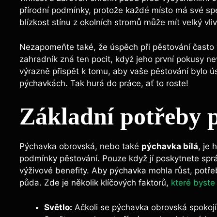
přírodní ‌podmínky, protože každé⁤ místo má své spe
blízkost stínu⁢ z okolních‌ stromů může mít⁣ velký vli
Nezapomeňte​ také, ​že úspěch ‌při ⁣pěstování často
zahradník ​zná⁤ ten pocit, když jeho první⁣ pokusy n
výrazně přispět k tomu,​ aby vaše pěstování bylo úsp
⁢pýchavkách. Tak hurá ​do práce, ať to​ roste!
Základní potřeby 
Pýchavka obrovská, ⁢nebo ⁤také
pýchavka bílá
, je 
podmínky pěstování. Pouze ‌když jí poskytnete ⁤spr
výživové benefity. Aby pýchavka mohla růst, potřebuje
půda. ⁢Zde je ⁤několik ⁢klíčových faktorů,
které byste 
Světlo:
Ačkoli se pýchavka obrovská spokojí 