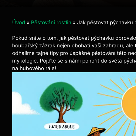
Úvod
»
Pěstování rostlin
»
Jak pěstovat pýchavku o
Pokud ‍sníte o tom, jak pěstovat⁢ pýchavku⁤ obrovsko
houbařský zázrak nejen⁤ obohatí vaši zahradu, ale t
⁣odhalíme tajné tipy pro ⁤úspěšné pěstování této neo
mykologie. Pojďte se s námi ponořit do světa pýcha
na hubového ráje!