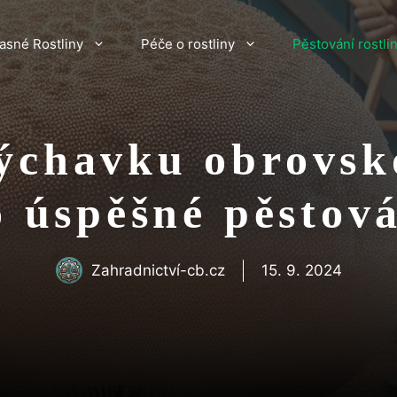
asné Rostliny
Péče o rostliny
Pěstování rostli
ýchavku obrovsk
o úspěšné pěstová
Zahradnictví-cb.cz
15. 9. 2024