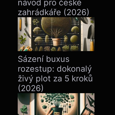
návod pro české
zahrádkáře (2026)
Sázení buxus
rozestup: dokonalý
živý plot za 5 kroků
(2026)