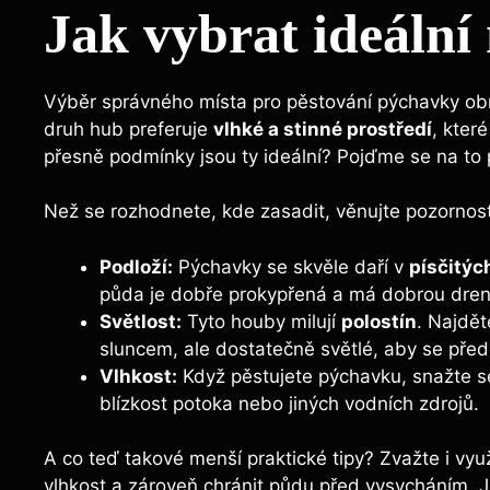
Jak vybrat ideální
Výběr​ správného místa pro pěstování pýchavky obro
druh hub preferuje
vlhké​ a‍ stinné prostředí
, které
‍přesně podmínky jsou ty ideální? Pojďme se na to po
Než se rozhodnete, kde zasadit,‌ věnujte ​pozorno
Podloží:
Pýchavky se skvěle daří v
písčitýc
půda ⁢je dobře ⁤prokypřená a má dobrou dre
Světlost:
Tyto houby milují
polostín
. Najdět
sluncem, ale dostatečně světlé, aby se před
Vlhkost:
‍Když⁢ pěstujete pýchavku,‌ snažte se​
blízkost potoka ⁤nebo​ jiných vodních zdrojů.
A co⁣ teď⁣ takové menší praktické ⁤tipy? Zvažte i vyu
vlhkost a ‌zároveň​ chránit půdu před vysycháním. 