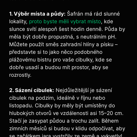
1. Výběr místa a půdy:
Šafrán má rád slunné
lokality,
proto byste měli vybrat místo
, kde
slunce svítí alespoň šest hodin denně. Půda by
měla být dobře propustná, s neutrálním pH.
Můžete použít směs zahradní hlíny a písku –
představte si to jako něco podobného
plážovému bistru pro vaše cibulky, kde se
dobře usadí a budou mít prostor, aby se
rozrostly.
2. Sázení cibulek:
Nejdůležitější je sázení
cibulek na podzim, ideálně v říjnu nebo
listopadu. Cibulky by měly být umístěny do
hlubokých otvorů ve vzdálenosti asi 15–20 cm.
Stačí je zasypat půdou a trochu zalít. Během
zimních měsíců si budou v klidu odpočívat, aby
se začátkem jara vystrčily ze země a vykvetly!