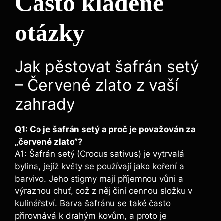
Často kladené
otázky
Jak pěstovat šafrán setý
– Červené zlato z vaší
zahrady
Q1: Co je šafrán setý a proč je považován za
„červené zlato”?
A1: Šafrán setý (Crocus sativus) je vytrvalá
bylina, jejíž květy se používají jako koření a
barvivo. Jeho stigmy mají příjemnou vůni a
výraznou chuť, což z něj činí cennou složku v
kulinářství. Barva šafránu se také často
přirovnává k drahým kovům, a proto je