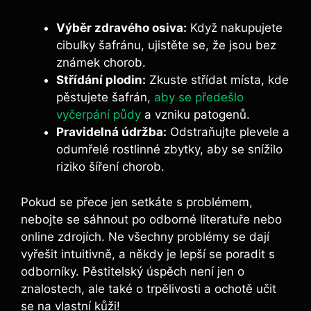
Výběr zdravého osiva:
Když nakupujete
cibulky šafránu, ujistěte se, že jsou bez
známek chorob.
Střídání plodin:
Zkuste střídat místa, kde
pěstujete šafrán,
aby se předešlo
vyčerpání půdy
a vzniku patogenů.
Pravidelná údržba:
Odstraňujte plevele a
odumřelé rostlinné zbytky, aby se snížilo
riziko šíření chorob.
Pokud se přece jen setkáte s problémem,
nebojte se sáhnout po odborné literatuře nebo
online zdrojích. Ne všechny problémy se dají
vyřešit intuitivně, a někdy je lepší se poradit s
odborníky. Pěstitelský úspěch není jen o
znalostech, ale také o trpělivosti a ochotě učit
se na vlastní kůži!