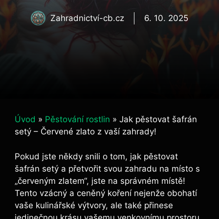
Zahradnictví-cb.cz
6. 10. 2025
Úvod
»
Pěstování rostlin
»
Jak pěstovat šafrán
setý – Červené zlato z vaší zahrady!
Pokud jste někdy snili o tom, jak pěstovat
šafrán setý a přetvořit svou zahradu na místo s
„červeným zlatem“, jste na správném místě!
Tento vzácný a ceněný koření nejenže obohatí
vaše kulinářské výtvory, ale také přinese
jedinečnou krásu vašemu venkovnímu prostoru.