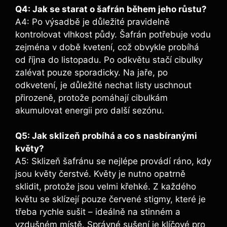
Q4: Jak se starat o šafrán během jeho růstu?
A4: Po výsadbě je důležité pravidelně
kontrolovat vlhkost půdy. Šafrán potřebuje vodu
zejména v době kvetení, což obvykle probíhá
od října do listopadu. Po odkvětu stačí cibulky
zalévat pouze sporadicky. Na jaře, po
odkvetení, je důležité nechat listy uschnout
přirozeně, protože pomáhají cibulkám
akumulovat energii pro další sezónu.
Q5: Jak sklizeň probíhá a co s nasbíranými
květy?
A5: Sklizeň šafránu se nejlépe provádí ráno, kdy
jsou květy čerstvé. Květy je nutno opatrně
sklidit, protože jsou velmi křehké. Z každého
květu se sklízejí pouze červené stigmy, které je
třeba rychle sušit – ideálně na stinném a
vzdušném místě. Správné sušení je klíčové pro