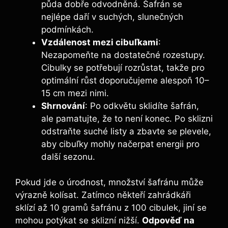
půda dobře odvodněná. Šafrán se
nejlépe daří v suchých, slunečných
podmínkách.
Vzdálenost mezi cibuľkami
:
Nezapomeňte na dostatečné rozestupy.
Cibulky se potřebují rozrůstat, takže pro
optimální růst doporučujeme alespoň 10–
15 cm mezi nimi.
Shrnování
: Po odkvětu sklidíte šafrán,
ale pamatujte, že to není konec. Po sklizni
odstraňte suché listy a zbavte se plevele,
aby cibuľky mohly načerpat energii pro
další sezonu.
Pokud jde o úrodnost, množství šafránu může
výrazně kolísat. Zatímco někteří zahrádkáři
sklízí až 10 gramů šafránu z 100 cibulek, jiní se
mohou potýkat se sklizní nižší.
Odpověď na