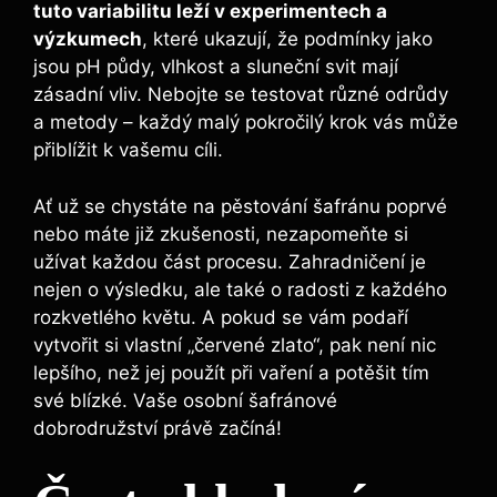
tuto variabilitu leží v experimentech a
výzkumech
, které ukazují, že podmínky jako
jsou pH půdy, vlhkost a sluneční svit mají
zásadní vliv. Nebojte se testovat různé odrůdy
a metody – každý malý pokročilý krok vás může
přiblížit k vašemu cíli.
Ať už se chystáte na pěstování šafránu poprvé
nebo máte již zkušenosti, nezapomeňte si
užívat každou část procesu. Zahradničení je
nejen o výsledku, ale také o radosti z každého
rozkvetlého květu. A pokud se vám podaří
vytvořit si vlastní „červené zlato“, pak není nic
lepšího, než jej použít při vaření a potěšit tím
své blízké. Vaše osobní šafránové
dobrodružství právě začíná!