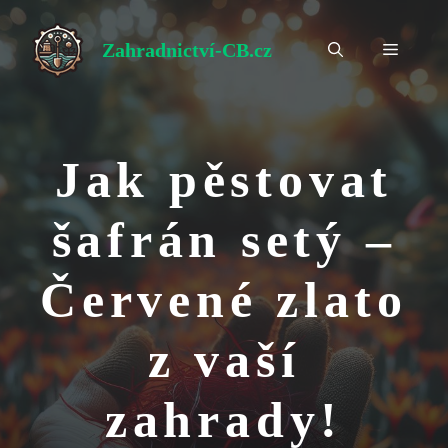
Přeskočit
na
Zahradnictví-CB.cz
Menu
obsah
Jak pěstovat
šafrán setý –
Červené zlato
z vaší
zahrady!