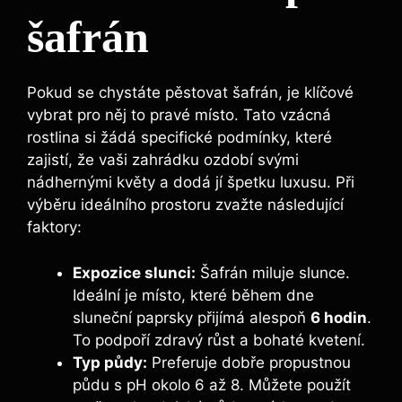
šafrán
Pokud se chystáte pěstovat šafrán, je klíčové
vybrat pro něj to pravé místo. Tato vzácná
rostlina si žádá specifické podmínky, které
zajistí, že vaši zahrádku ozdobí svými
nádhernými květy a dodá jí špetku luxusu. Při
výběru ideálního prostoru zvažte následující
faktory:
Expozice slunci:
Šafrán miluje slunce.
Ideální je místo, které během dne
sluneční paprsky přijímá alespoň
6 hodin
.
To podpoří zdravý růst a bohaté kvetení.
Typ půdy:
Preferuje dobře propustnou
půdu s pH okolo 6 až 8. Můžete použít