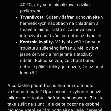
40 °C, aby se minimalizovalo riziko
poškození.
Trvanlivost
: Sušený šafrán uchovávejte v
hermetických nádobách na chladném a
tmavém místě. Takto si zachová svou
intenzivní chuť i vůni po dobu až dvou let.
Kontrola kvality
: Vždy si ověřte barvu a
strukturu sušeného šafránu. Měl by být
jasně červený a mít jemně zlatožlutý
odstín. Pokud se zdá, že ztratil barvu
nebo je příliš křehký, je možné, že už není
k použití.
A co takhle přidat trochu humoru do tohoto
vážného tématu? При sušení se vyhněte použití
mikrovlnné trouby – šafrán není popcorn! Zkuste
také sušit na slunci, ale dejte pozor na drobné
mouchy, které se rádi podívají na vaše „červené