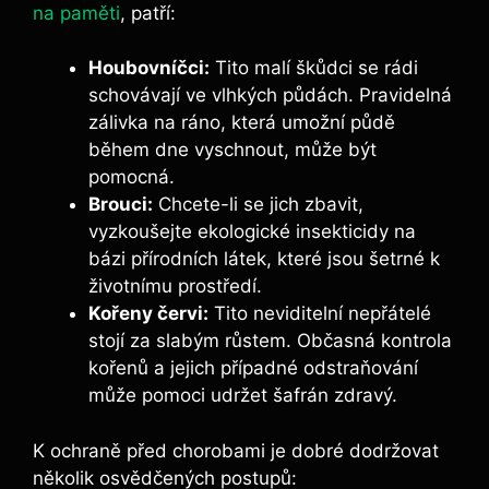
na paměti
, patří:
Houbovníčci:
Tito malí škůdci se rádi
schovávají ve vlhkých půdách. Pravidelná
zálivka na ráno, která umožní půdě
během dne vyschnout, může být
pomocná.
Brouci:
Chcete-li se jich zbavit,
vyzkoušejte ekologické insekticidy na
bázi přírodních látek, které jsou šetrné k
životnímu prostředí.
Kořeny červi:
Tito neviditelní nepřátelé
stojí za slabým růstem. Občasná kontrola
kořenů a jejich případné odstraňování
může pomoci udržet šafrán zdravý.
K ochraně před chorobami je dobré dodržovat
několik osvědčených postupů: