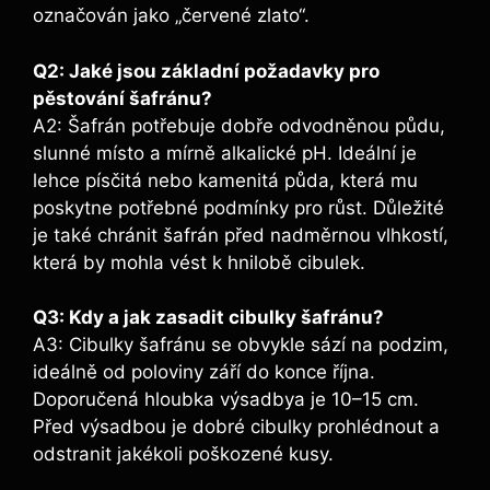
označován jako „červené zlato“.
Q2: Jaké jsou základní požadavky pro
pěstování šafránu?
A2: Šafrán potřebuje dobře odvodněnou půdu,
slunné místo a mírně alkalické pH. Ideální je
lehce písčitá nebo kamenitá půda, která mu
poskytne potřebné podmínky pro růst. Důležité
je také chránit šafrán před nadměrnou vlhkostí,
která by mohla vést k hnilobě cibulek.
Q3: Kdy a jak zasadit cibulky šafránu?
A3: Cibulky šafránu se obvykle sází na podzim,
ideálně od poloviny září do konce října.
Doporučená hloubka výsadbya je 10–15 cm.
Před výsadbou je dobré cibulky prohlédnout a
odstranit jakékoli poškozené kusy.