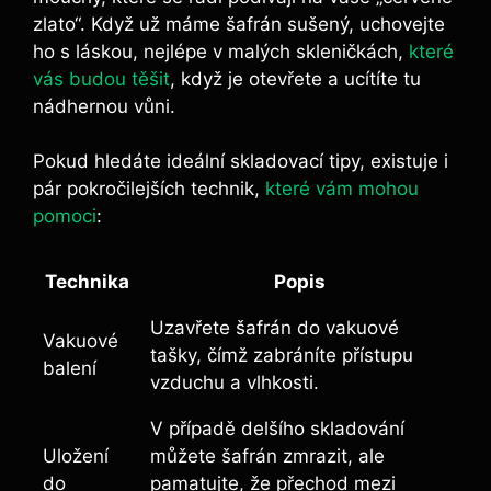
zlato“. Když už máme šafrán sušený, uchovejte
ho s láskou, nejlépe v malých skleničkách,
které
vás budou těšit
, když je otevřete a ucítíte tu
nádhernou vůni.
Pokud hledáte ideální skladovací tipy, existuje i
pár pokročilejších technik,
které vám mohou
pomoci
:
Technika
Popis
Uzavřete šafrán do vakuové
Vakuové
tašky, čímž zabráníte přístupu
balení
vzduchu a vlhkosti.
V případě delšího skladování
Uložení
můžete šafrán zmrazit, ale
do
pamatujte, že přechod mezi