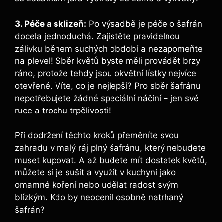
3. Péče a sklizeň:
Po výsadbě je péče o šafrán
docela jednoduchá. Zajistěte pravidelnou
zálivku během suchých období a nezapomeňte
na plevel! Sběr květů byste měli provádět brzy
ráno, protože tehdy jsou okvětní lístky nejvíce
otevřené. Víte, co je nejlepší? Pro sběr šafránu
nepotřebujete žádné speciální náčiní – jen své
ruce a trochu trpělivosti!
Při dodržení těchto kroků přeměníte svou
zahradu v malý ráj plný šafránu, který nebudete
muset kupovat. A až budete mít dostatek květů,
můžete si je sušit a využít v kuchyni jako
omamné koření nebo udělat radost svým
blízkým. Kdo by neocenil osobně natrhaný
šafrán?