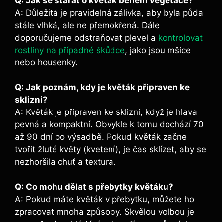
Q: Jak se starat o květák během vegetace?
A: Důležitá je pravidelná zálivka, aby byla půda
stále vlhká, ale ne přemokřená. Dále
doporučujeme odstraňovat plevel a
kontrolovat
rostliny na případné škůdce
, jako jsou mšice
nebo housenky.
Q: Jak poznám, kdy je květák připraven ke
sklizni?
A: Květák je připraven ke sklizni, když je hlava
pevná a kompaktní. Obvykle k tomu dochází 70
až 90 dní po výsadbě. Pokud květák začne
tvořit žluté květy (kvetení), je čas sklízet, aby se
nezhoršila chuť a textura.
Q: Co mohu dělat s přebytky květáku?
A: Pokud máte květák v přebytku, můžete ho
zpracovat mnoha způsoby. Skvělou volbou je