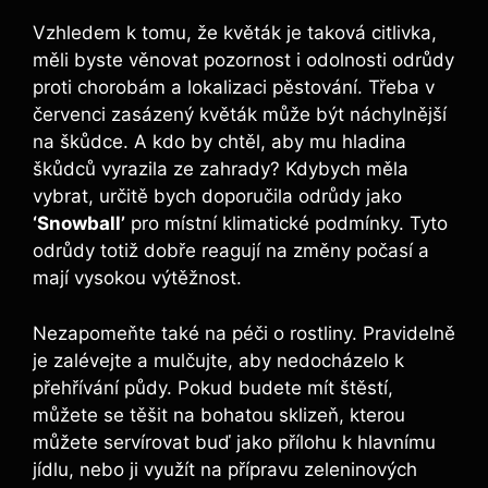
Vzhledem k tomu, že květák je taková citlivka,
měli byste věnovat pozornost i odolnosti odrůdy
proti chorobám a lokalizaci pěstování. Třeba v
červenci zasázený květák může být náchylnější
na škůdce. A kdo by chtěl, aby mu hladina
škůdců vyrazila ze zahrady? Kdybych měla
vybrat, určitě bych doporučila odrůdy jako
‘Snowball’
pro místní klimatické podmínky. Tyto
odrůdy totiž dobře reagují na změny počasí a
mají vysokou výtěžnost.
Nezapomeňte také na péči o rostliny. Pravidelně
je zalévejte a mulčujte, aby nedocházelo k
přehřívání půdy. Pokud budete mít štěstí,
můžete se těšit na bohatou sklizeň, kterou
můžete servírovat buď jako přílohu k hlavnímu
jídlu, nebo ji využít na přípravu zeleninových