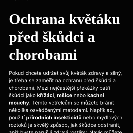
Ochrana květáku
před škůdci a
chorobami
Pokud chcete udržet svůj květák zdravý a silný,
je třeba se zaměřit na ochranu před škůdci a
chorobami. Mezi nejčastější překážky patří
škůdci jako
křížáci
,
mšice
nebo
kachní
mouchy
. Těmto vetřelcům se můžete bránit
několika osvědčenými metodami. Například,
použití
přírodních insekticidů
nebo mýdlových
roztoků je skvělý způsob, jak škůdce odstranit,
aniž byste narušili zdraví rostliny. Navíc můžete