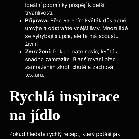
Ideální podmínky přispějí k delší
trvanlivosti.
Příprava:
Před vařením květák důkladně
umyjte a odstraňte vnější listy. Mnozí lidé
se vyhýbají slupce, ale ta má spoustu
živin!
Zmražení:
Pokud máte navíc, květák
snadno zamrazíte. Blanšírování před
zamražením zkrotí chutě a zachová
texturu.
Rychlá inspirace
na jídlo
Pokud hledáte rychlý recept, který potěší jak