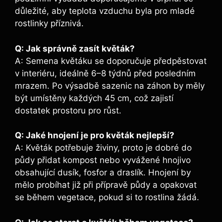
důležité, aby teplota vzduchu byla pro mladé
rostlinky příznivá.
Q: Jak správně zasít květák?
A: Semena květáku se doporučuje předpěstovat
v interiéru, ideálně 6–8 týdnů před posledním
mrazem. Po výsadbě sazenic na záhon by měly
být umístěny každých 45 cm, což zajistí
dostatek prostoru pro růst.
Q: Jaké hnojení je pro květák nejlepší?
A: Květák potřebuje živiny, proto je dobré do
půdy přidat kompost nebo vyvážené hnojivo
obsahující dusík, fosfor a draslík. Hnojení by
mělo probíhat již při přípravě půdy a opakovat
se během vegetace, pokud si to rostlina žádá.