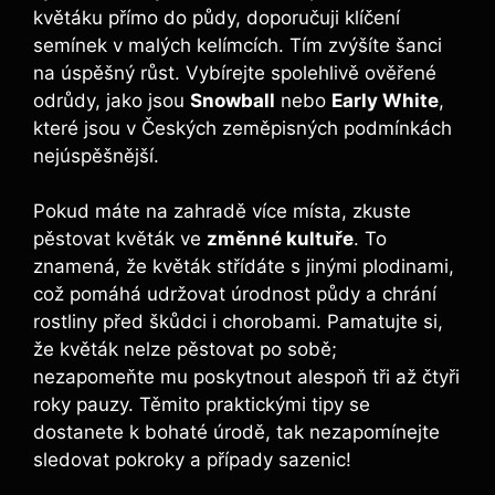
květáku přímo do půdy, doporučuji klíčení
semínek v malých kelímcích. Tím zvýšíte šanci
na úspěšný růst. Vybírejte spolehlivě ověřené
odrůdy, jako jsou
Snowball
nebo
Early White
,
které jsou v Českých zeměpisných podmínkách
nejúspěšnější.
Pokud máte na zahradě více místa, zkuste
pěstovat květák ve
změnné kultuře
. To
znamená, že květák střídáte s jinými plodinami,
což pomáhá udržovat úrodnost půdy a chrání
rostliny před škůdci i chorobami. Pamatujte si,
že květák nelze pěstovat po sobě;
nezapomeňte mu poskytnout alespoň tři až čtyři
roky pauzy. Těmito praktickými tipy se
dostanete k bohaté úrodě, tak nezapomínejte
sledovat pokroky a případy sazenic!