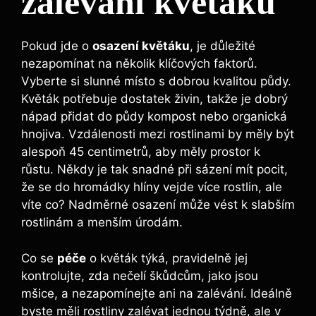
zalévání květáku
Pokud jde o
osazení květáku
, je důležité
nezapomínat na několik klíčových faktorů.
Vyberte si slunné místo s dobrou kvalitou půdy.
Květák potřebuje dostatek živin, takže je dobrý
nápad přidat do půdy kompost nebo organická
hnojiva. Vzdálenosti mezi rostlinami by měly být
alespoň 45 centimetrů, aby měly prostor k
růstu. Někdy je tak snadné při sázení mít pocit,
že se do hromádky hlíny vejde více rostlin, ale
víte co? Nadměrné osazení může vést k slabším
rostlinám a menším úrodám.
Co se
péče
o květák týká, pravidelně jej
kontrolujte, zda nečelí škůdcům, jako jsou
mšice, a nezapomínejte ani na zalévání. Ideálně
byste měli rostliny zalévat jednou týdně, ale v