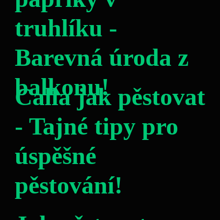
truhlíku -
Barevná úroda z
balkonu!
Calla jak pěstovat
- Tajné tipy pro
úspěšné
pěstování!