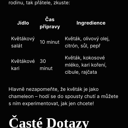
rodinu, tak přátele, zkuste:
Čas
Jídlo
Ingredience
přípravy
Květákový
Květák, olivový olej,
10 minut
salát
citrón, sůl, pepř
Květák, kokosové
Květákové
30
mléko, kari koření,
kari
minut
cibule, rajčata
Hlavně nezapomeňte, že květák je jako
chameleon – hodí se do spousty chutí a můžete
s ním experimentovat, jak jen chcete!
Časté Dotazy