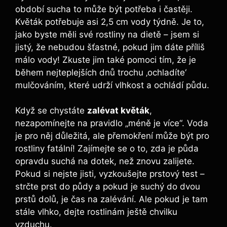
období sucha to může být potřeba i častěji.
Květák potřebuje asi 2,5 cm vody týdně. Je to,
jako byste měli své rostliny na dietě – jsem si
jistý, že nebudou šťastné, pokud jim dáte příliš
málo vody! Zkuste jim také pomoci tím, že je
během nejteplejších dnů trochu ‚ochladíte‘
mulčováním, které udrží vlhkost a ochládí půdu.
Když se chystáte
zalévat květák
,
nezapomínejte na pravidlo „méně je více“. Voda
je pro něj důležitá, ale přemokření může být pro
rostliny fatální! Zajímejte se o to, zda je půda
opravdu suchá na dotek, než znovu zalijete.
Pokud si nejste jisti, vyzkoušejte prstový test –
strčte prst do půdy a pokud je suchý do dvou
prstů dolů, je čas na zalévání. Ale pokud je tam
stále vlhko, dejte rostlinám ještě chvilku
vzduchu.