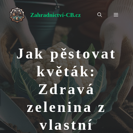
Přeskočit
na
Zahradnictví-CB.cz
Menu
obsah
Jak pěstovat
květák:
Zdravá
zelenina z
vlastní