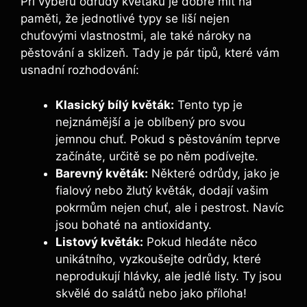
Při výběru odrůdy květáku je dobré mít na
paměti, že jednotlivé typy se liší nejen
chuťovými vlastnostmi, ale také nároky na
pěstování a sklizeň. Tady je pár tipů, které vám
usnadní rozhodování:
Klasický bílý květák:
Tento typ je
nejznámější a je oblíbený pro svou
jemnou chuť. Pokud s pěstováním teprve
začínáte, určitě se po něm podívejte.
Barevný květák:
Některé odrůdy, jako je
fialový nebo žlutý květák, dodají vašim
pokrmům nejen chuť, ale i pestrost. Navíc
jsou bohaté na antioxidanty.
Listový květák:
Pokud hledáte něco
unikátního, vyzkoušejte odrůdy, které
neprodukují hlávky, ale jedlé listy. Ty jsou
skvělé do salátů nebo jako příloha!