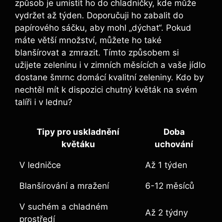
způsob je umístit ho do chladničky, kde může
vydržet až týden. Doporučuji ho zabalit do
papírového sáčku, aby mohl „dýchat“. Pokud
máte větší množství, můžete ho také
blanšírovat a zmrazit. Tímto způsobem si
užijete zeleninu i v zimních měsících a vaše jídlo
dostane šmrnc domácí kvalitní zeleniny. Kdo by
nechtěl mít k dispozici chutný květák na svém
talíři i v lednu?
Tipy pro uskladnění
Doba
květáku
uchování
V ledničce
Až 1 týden
Blanšírování a mražení
6-12 měsíců
V suchém a chladném
Až 2 týdny
prostředí