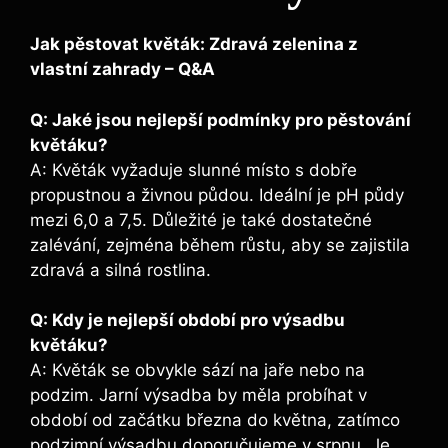
Jak pěstovat květák: Zdravá zelenina z
vlastní zahrady – Q&A
Q: Jaké jsou nejlepší podmínky pro pěstování
květáku?
A: Květák vyžaduje slunné místo s dobře
propustnou a živnou půdou. Ideální je pH půdy
mezi 6,0 a 7,5. Důležité je také dostatečné
zalévání, zejména během růstu, aby se zajistila
zdravá a silná rostlina.
Q: Kdy je nejlepší období pro výsadbu
květáku?
A: Květák se obvykle sází na jaře nebo na
podzim. Jarní výsadba by měla probíhat v
období od začátku března do května, zatímco
podzimní výsadbu doporučujeme v srpnu. Je