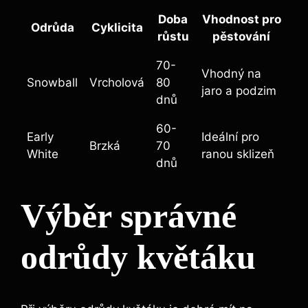
Doba
Vhodnost pro
Odrůda
Cyklicita
růstu
pěstování
70-
Vhodný na
Snowball
Vrcholová
80
jaro a podzim
dnů
60-
Early
Ideální pro
Brzká
70
White
ranou sklizeň
dnů
Výběr správné
odrůdy květáku