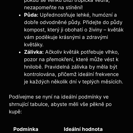
pokud se venku blíží tropická vedra,
nezapomeňte na stínění!
Půda:
Upřednostňuje lehké, humózní a
dobře odvodněné půdy. Přidejte do půdy
kompost, který ji obohatí o živiny – květák
vám poděkuje krásnými a zdravými
květáky.
Zálivka:
Ačkoliv květák potřebuje vlhko,
pozor na přemokření, které může vést k
hnilobě. Pravidelná zálivka by měla být
kontrolována, přičemž ideální frekvence
je každých několik dní v teplých měsících.
Podívejme se nyní na ideální podmínky ve
shrnující tabulce, abyste měli vše pěkně po
kupě:
Podmínka
Ideální hodnota