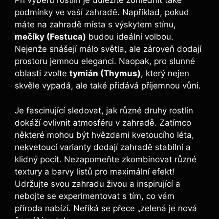
Při výběru​ rostlin je důležité zohlednit také
podmínky ‌ve⁣ vaší zahradě. Například, pokud
máte⁤ na‌ zahradě místa s výskytem stínu,
mečíky (Festuca)
budou ideální volbou.
Nejenže snášejí málo světla, ale zároveň ⁣dodají
prostoru jemnou ⁣eleganci. Naopak, pro slunné
oblasti zvolte
tymián (Thymus)
, který nejen
skvěle ⁣vypadá, ale také přidává příjemnou vůni.
Je fascinující sledovat, jak různé​ druhy rostlin
dokáží ovlivnit atmosféru v zahradě. Zatímco
některé mohou být hvězdami kvetoucího léta,
nekvetoucí varianty dodají zahradě ‌stabilní a
klidný pocit. Nezapomeňte zkombinovat různé
textury a barvy listů pro maximální ⁢efekt!
Udržujte svou ⁣zahradu živou ‍a inspirující a
nebojte se experimentovat s tím, ⁤co vám
příroda nabízí. Neříká⁣ se přece „zelená je nová