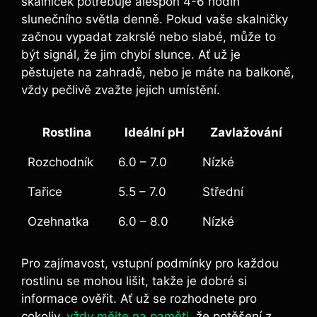
skalniček potřebuje alespoň 4-6 hodin
slunečního světla ‌denně.⁣ Pokud vaše skalničky
začnou vypadat zakrslé nebo slabé, může​ to
být signál, že ‌jim chybí slunce. Ať už⁣ je
pěstujete na zahradě, nebo je máte na ‍balkoně,
vždy ​pečlivě zvažte jejich umístění.
Rostlina
Ideální⁣ pH
Zavlažování
Rozchodník
6.0 – 7.0
Nízké
Tařice
5.5 – 7.0
Střední
Ozehnatka
6.0 – 8.0
Nízké
Pro zajímavost, vstupní podmínky pro každou⁣
rostlinu se mohou lišit,​ takže je dobré si
informace ověřit. Ať už se ‌rozhodnete pro
cokoliv, ​
vždy mějte na paměti
, ‌že potěšení z