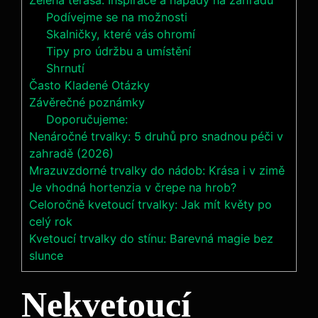
Zelená terasa: Inspirace a nápady ⁤na zahradu
Podívejme se⁢ na⁣ možnosti
Skalničky, které vás ohromí
Tipy pro údržbu a umístění
Shrnutí
Často Kladené Otázky
Závěrečné poznámky
Doporučujeme:
Nenáročné trvalky: 5 druhů pro snadnou péči v
zahradě (2026)
Mrazuvzdorné trvalky do nádob: Krása i v zimě
Je vhodná hortenzia v črepe na hrob?
Celoročně kvetoucí trvalky: Jak mít květy po
celý rok
Kvetoucí trvalky do stínu: Barevná magie bez
slunce
Nekvetoucí