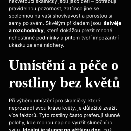
nekvetoucí skalničky jsou jako děti – potřebují
pravidelnou⁣ pozornost, zatímco jiné⁣ se
spolehnou na vaši ​shovívavost a porostou si
samy po svém. Skvělým⁤ příkladem jsou ⁣
šalvěje
a rozchodníky
, které dokážou ‍přežít mnohé
nehostinné podmínky a přitom tvoří impozantní⁣
ukázku zelené nádhery.
Umístění a péče o‍
rostliny bez⁣ květů
Při výběru​ umístění pro skalničky, které
neprozradí svou krásu květy, je důležité zvážit
více faktorů. Tyto rostliny často preferují slunné
polohy, ⁣kde mohou naplno využít slunečního
svitu.
Ideální je slunce po většinu dne
, což