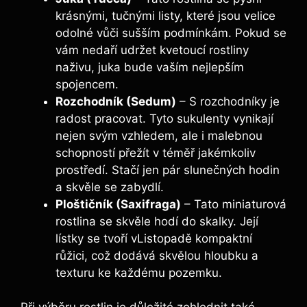
⁣krásnými, tučnými listy, které‍ jsou velice
odolné vůči sušším podmínkám. Pokud se
vám⁣ nedaří udržet⁣ kvetoucí rostliny
naživu, juka bude vaším‍ nejlepším
spojencem.
Rozchodník (Sedum)
– S rozchodníky je
radost pracovat. Tyto sukulenty vynikají⁤
nejen svým vzhledem, ale⁣ i malebnou
schopností přežít v téměř jakémkoliv
prostředí. Stačí jen pár slunečných hodin ​
a ‍skvěle se ⁤zabydlí.
Ploštičník (Saxifraga)
– ‍Tato miniaturová
rostlina se skvěle hodí do skalky. ⁣Její⁣
lístky se tvoří vListopadě kompaktní
růžici, což dodává skvělou hloubku a⁤
texturu ke každému pozemku.