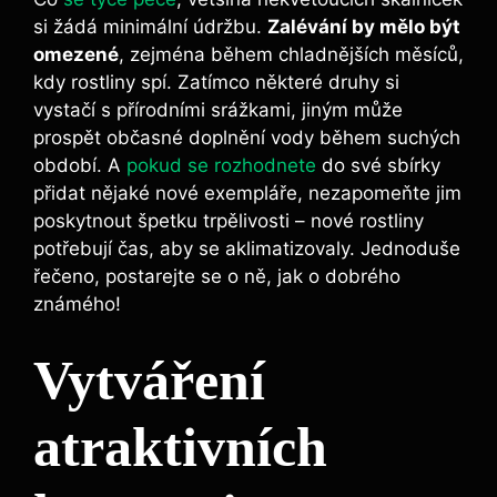
si žádá minimální údržbu.‍
Zalévání by mělo být‍
omezené
, zejména​ během chladnějších měsíců,
kdy rostliny spí. Zatímco některé druhy si
vystačí s přírodními ‌srážkami, jiným může ​
prospět občasné doplnění vody během suchých
období. ​A
pokud se rozhodnete
do své sbírky
přidat nějaké nové exempláře,​ nezapomeňte​ jim
poskytnout špetku trpělivosti – nové rostliny
potřebují čas, aby se ‌aklimatizovaly. Jednoduše
řečeno, postarejte se ⁤o ně, jak o dobrého⁣
známého!
Vytváření
atraktivních