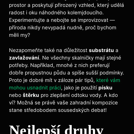
prostor a poskytují⁢ přirozený vzhled, ​který udělá
radost i oku náhodného kolemjdoucího.
Experimentujte‌ a nebojte se⁤ improvizovat‍ —
příroda ⁢nikdy nevypadá nudně, proč bychom
měli‍ my?
Nezapomeňte také na důležitost⁤
substrátu
a
zavlažování
. Ne všechny ⁤skalničky mají stejné
potřeby. Například,⁣ mnohé z nich⁢ preferují
dobře propustnou půdu a spíše sušší podmínky.
Proto je dobré mít v záloze pár tipů,
které vám
mohou usnadnit práci
, jako ⁣je použití
písku
nebo
štěrku
pro zlepšení odtoku vody.‌ A kdo
ví? Možná se právě vaše zahradní kompozice
stane středobodem sousedských debat!
Nejlepší druhy