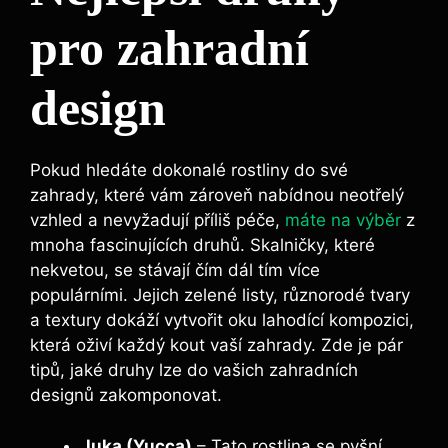
pro⁣ zahradní
design
Pokud hledáte dokonalé rostliny do své
zahrady, které vám zároveň nabídnou neotřelý
vzhled ⁢a nevyžadují příliš péče,
máte na výběr
z
mnoha fascinujících druhů.⁣ Skalničky, které
nekvetou, se stávají čím dál tím více
populárními. Jejich zelené listy, různorodé⁣ tvary
a textury dokáží vytvořit oku lahodící kompozici,
která oživí každý kout vaší zahrady. Zde je pár
tipů, jaké‌ druhy lze do vašich zahradních
designů zakomponovat.
Juka (Yucca)
– Tato rostlina se pyšní