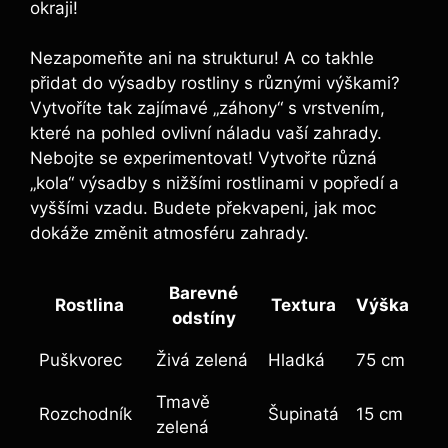
okraji!
Nezapomeňte ani na strukturu! A co takhle
přidat do výsadby rostliny s různými výškami?
Vytvoříte tak zajímavé „záhony“ s vrstvením,
které na pohled ovlivní⁣ náladu vaší zahrady.
Nebojte se experimentovat! Vytvořte ​různá
„kola“ ⁤výsadby s‌ nižšími ⁣rostlinami v popředí a
vyššími vzadu. Budete překvapeni, jak moc‌
dokáže změnit atmosféru ⁣zahrady.
Barevné
Rostlina
Textura
Výška
odstíny
Puškvorec
Živá zelená
Hladká
75 cm
Tmavě
Rozchodník
Šupinatá
15⁢ cm
zelená