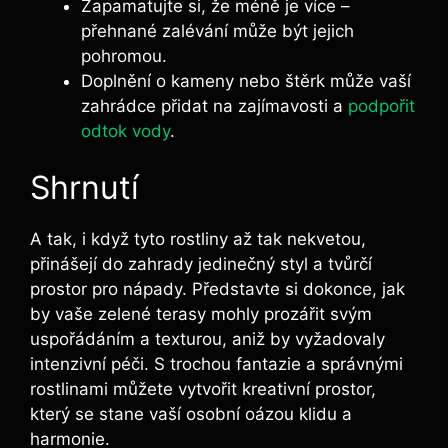
Zapamatujte si, že méně je více –
přehnané ⁤zalévání může být jejich
pohromou.
Doplnění o kameny ‍nebo štěrk může vaší
zahrádce přidat⁣ na ‌zajímavosti a
podpořit‍
odtok vody
.
Shrnutí
A tak, i když tyto‌ rostliny až tak nekvetou,
přinášejí do zahrady ​jedinečný styl ​a tvůrčí
prostor pro nápady. Představte si dokonce, jak
by vaše zelené terasy mohly prozářit ⁢svým
uspořádáním ‌a​ texturou, ‌aniž by vyžadovaly
intenzivní péči. S trochou fantazie a správnými
rostlinami⁢ můžete vytvořit kreativní prostor,
který se stane vaší osobní oázou klidu a
harmonie.