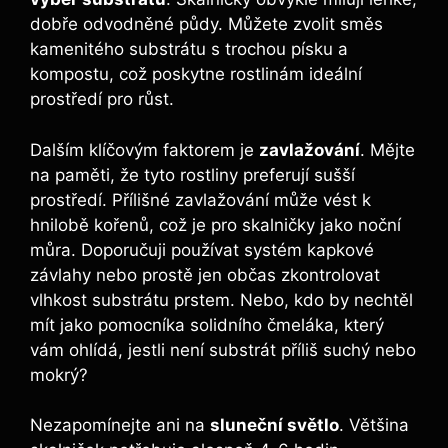
dobře odvodněné půdy. Můžete zvolit směs
kamenitého substrátu s trochou ​písku a
kompostu, což poskytne rostlinám ideální
prostředí pro růst.
Dalším klíčovým faktorem je
zavlažování
. Mějte
na paměti, že tyto rostliny preferují sušší
prostředí. Přílišné zavlažování může⁣ vést k
hnilobě ⁢kořenů, což je pro skalničky jako noční
můra. Doporučuji používat systém kapkové
závlahy nebo‍ prostě jen občas zkontrolovat⁣
vlhkost⁤ substrátu prstem. Nebo, kdo by nechtěl
mít jako pomocníka solidního čmeláka, který
vám ohlídá, jestli není substrát příliš suchý nebo⁤
mokrý?
Nezapomínejte ani‍ na
sluneční světlo
. Většina‍