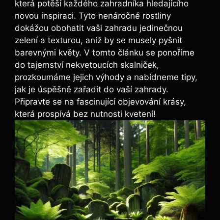
⁣která potěší každého zahradníka hledajícího
novou inspiraci. ⁣Tyto nenáročné rostliny
dokážou obohatit vaši zahradu jedinečnou
zelení a texturou,‌ aniž by se musely pyšnit
barevnými květy. V tomto článku se ponoříme
do tajemství nekvetoucích skalniček,
prozkoumáme jejich výhody a⁢ nabídneme tipy,
jak je úspěšně zařadit⁣ do⁤ vaší zahrady.
Připravte⁢ se ‍na fascinující objevování krásy,
která ⁢prospívá bez nutnosti kvetení!