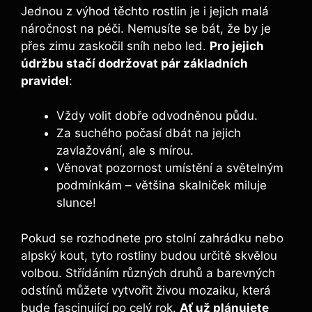
Jednou z výhod ⁣těchto rostlin​ je i jejich malá
náročnost na péči. Nemusíte se bát, že by je
přes zimu zaskočil sníh‌ nebo led.
Pro jejich
údržbu stačí dodržovat pár základních
pravidel
:
Vždy volit dobře ‌odvodněnou půdu.
Za suchého počasí dbát na jejich
zavlažování, ale s mírou.
Věnovat pozornost‍ umístění⁣ a světelným
podmínkám – většina skalniček miluje
slunce!
Pokud se⁢ rozhodnete pro stolní zahrádku nebo
alpský‍ kout,⁣ tyto rostliny ⁢budou určitě skvělou
‌volbou.​ Střídáním různých druhů a barevných
odstínů můžete vytvořit živou mozaiku, ⁤která
bude fascinující po celý rok.
Ať už plánujete