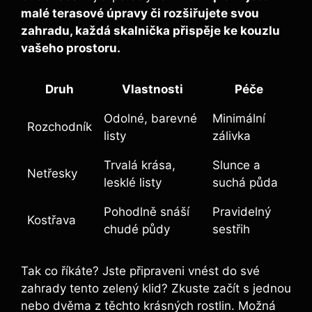
malé terasové úpravy či rozšiřujete svou
⁣zahradu, každá skalnička přispěje ke kouzlu
vašeho prostoru.
Druh
Vlastnosti
Péče
Odolné, ⁢barevné
Minimální
Rozchodník
listy
⁣zálivka
Trvalá krása,
Slunce a
Netřesky
lesklé listy
suchá půda
Pohodlně snáší⁤
Pravidelný
Kostřava
chudé půdy
sestřih
Tak co říkáte? Jste připraveni vnést do své
zahrady tento zelený klid?‍ Zkuste začít s⁣ jednou
nebo dvěma z těchto krásných rostlin. Možná