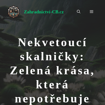
Přeskočit
na
Zahradnictví-CB.cz
Menu
obsah
Nekvetoucí
skalničky:
Zelená krása,
která
nepotřebuje