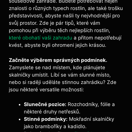
sousedově zahradě. Budete potřebovat nejen
znalosti o různých typech rostlin, ale také trošku​
představivosti, abyste našli ty nejvhodnější pro
svůj prostor. Zde je⁢ pár tipů, které vám
⁤pomohou při výběru⁤ těch nejlepších rostlin,
které obohatí vaši zahradu
⁤ a přitom nepotřebují
kvést,​ abyste byli ohromeni jejich krásou.
Začněte ‍výběrem správných podmínek.
Zamyslete se nad místem, kde plánujete
skalničky ‌umístit. Líbí se vám slunné místo,
nebo si raději‍ uděláte stinnou zahrádku? Zde
jsou některé versatile možnosti:
Slunečné pozice:
Rozchodníky,⁣ fólie a
některé druhy netřesků.
Stinné podmínky:
Mokřadní skalničky
jako bramboříky a kadidlo.