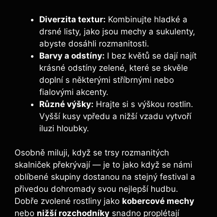
Diverzita textur:
Kombinujte hladké​ a
drsné listy, jako jsou mechy a sukulenty,
abyste dosáhli rozmanitosti.
Barvy⁢ a odstíny:
I bez květů se dají‌ najít
krásné odstíny zelené, které se skvěle
doplní ​s některými stříbrnými nebo
fialovými akcenty.
Různé výšky:
Hrajte si s výškou rostlin.
Vyšší kusy vpředu a nižší vzadu vytvoří
iluzi hloubky.
Osobně miluji, když‌ se trsy rozmanitých
skalniček ⁣překrývají — je to jako když se námi
⁤oblíbené skupiny dostanou ⁣na stejný festival a
přivedou dohromady svou nejlepší ​hudbu.
Dobře zvolené rostliny ⁢jako
kobercové mechy
nebo
nižší rozchodníky
​snadno proplétají‌