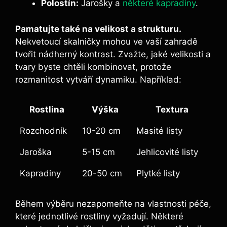
Polostín:
Jarošky a
některé kapradiny
.
Pamatujte také na velikost ‍a strukturu.
Nekvetoucí skalničky mohou ve vaší‍ zahradě
tvořit nádherný kontrast. Zvažte, jaké⁤ velikosti a
tvary byste chtěli⁢ kombinovat, protože
rozmanitost vytváří ​dynamiku. Například:
Rostlina
Výška
Textura
Rozchodník
10-20 cm
Masité listy
Jaroška
5-15 ‍cm
Jehlicovité listy
Kapradiny
20-50 cm
Plytké listy
Během výběru ​nezapomeňte na vlastnosti ⁢péče,
které jednotlivé rostliny vyžadují. Některé