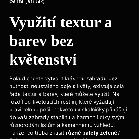
černá“ jen tak;
Využití textur a
barev ‌bez
květenství
Pokud ⁣chcete vytvořit krásnou zahradu bez
nutnosti neustálého boje s květy, existuje⁢ celá
řada ⁢textur a barev, které můžete využít.‍ Na
rozdíl od kvetoucích rostlin, které vyžadují
pravidelnou péči, nekvetoucí skalničky přinášejí⁤
do vaší ⁢zahrady stabilitu ‍a harmonii díky svým
různorodým listům a kamennému vzhledu.
Takže, co třeba zkusit
různé palety ​zelené
? ​