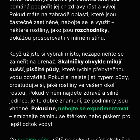
pomáhá ⁤podpořit⁣ jejich zdravý růst a vývoj.
Pokud máte na zahradě ⁤oblasti, které jsou​
částečně zastíněné, nebojte‌ se je využít – ​
některé rostliny, jako jsou
rozchodníky
,
dokážou prosperovat i v mírném stínu.
Když už jste si vybrali místo, nezapomeňte se
zaměřit na drenáž.
Skalničky obvykle milují
sušší, písčité půdy
, které rychle přebytečnou
vodu odvádějí. Pokud si nejste jisti typem půdy,
prostudujte si, jaké rostliny ve vašem okolí
rostou. Pokud v něm najdete zdravé a silné
jedince, je ​to dobré znamení, že podmínky jsou
vhodné.
Pokud ne, ‌
nebojte se experimentovat
‍
– smíchejte zeminu se štěrkem nebo pískem pro⁣
lepší odtok vody!
Co
se týče péče
, většina ⁢nekvetoucích skalniček