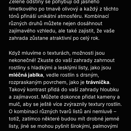
Zelené odstíny se pohybují od ​jasného
limetkového po tmavě olivový a každý z těchto
tónů přináší unikátní atmosféru. Kombinací
různých druhů můžete ⁣nejen dosáhnout
zajímavého vzhledu, ale také zajistit, že vaše
zahrada​ zůstane atraktivní po celý rok.
Když ⁤mluvíme o texturách, možnosti jsou
nekonečné! Zkuste do vaší zahrady‌ zahrnout
rostliny s hladkými a lesklými ⁤listy, jako jsou
mléčná jablka
, vedle rostlin⁤ s drsným,
rozpraskaným povrchem, jako je
trávnička
.
Takový kontrast přidá do vaší zahrady hloubku
a zajímavost. Můžete⁤ dokonce přidat kameny a
mulč, aby se ještě více zvýraznily textury rostlin.
O kombinaci různých tvarů listů ani​ nemluvě⁣ –
totiž, zatímco některé budou‍ mít drobné jemné
listy, jiné se ⁤mohou pyšnit širokými, palmovými