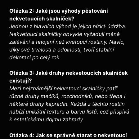
Otázka 2: Jaké jsou výhody pěstování
nekvetoucích skalniček?
Jednou z hlavních výhod je jejich nízká⁣ údržba.
Nekvetoucí skalničky obvykle vyžadují méně
zalévání a hnojení než kvetoucí rostliny. Navíc,
díky své trvalosti a⁤ odolnosti, tvoří stabilní‍
dekoraci po celý rok.
Otázka 3:​ Jaké druhy nekvetoucích skalniček
existují?
Mezi nejznámější nekvetoucí skalničky patří
⁣různé druhy mečíků, rozchodníků, nebo třeba i
některé druhy kapradin.⁤ Každá z‍ těchto rostlin
nabízí‍ unikátní texturu ⁢a barvu listů, což přispívá
k estetickému dojmu zahrady.
Otázka‌ 4: Jak ⁢se správně⁢ starat o ‍nekvetoucí