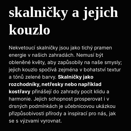
skalničky ‍a jejich
kouzlo
Nekvetoucí skalničky jsou jako tichý pramen
energie v našich zahradách. Nemusí být
⁣obleněné květy, ⁢aby⁤ zapůsobily na naše smysly;
jejich kouzlo spočívá ‌zejména v bohatství textur
a⁢ tónů zelené barvy.
Skalničky jako
rozchodníky, netřesky nebo​ například
kostřavy
přinášejí do zahrady pocit klidu a
harmonie. ⁣Jejich schopnost prosperovat i ⁣v
drsných podmínkách je učebnicovou ukázkou
přizpůsobivosti přírody⁢ a inspirací pro nás, jak
se s výzvami vyrovnat.