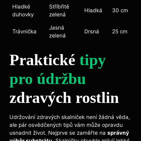
Hladké
Stříbřitě
Hladká
30 cm
duhovky
zelená
Jasná
Trávnička
Drsná
25 cm
zelená
Praktické
tipy
pro údržbu
zdravých rostlin
Udržování zdravých skalniček není žádná věda,
ale pár osvědčených tipů vám může opravdu
usnadnit život. Nejprve se zaměřte na
správný
výběr ‌substrátu
. Skalničky obvykle milují lehké,