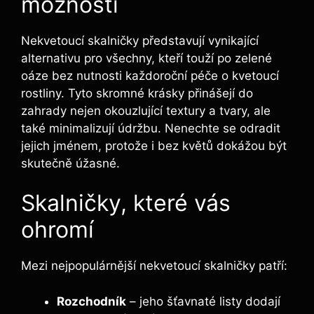
možnosti
Nekvetoucí⁤ skalničky představují vynikající
alternativu pro všechny, kteří touží po zelené
oáze bez nutnosti každoroční péče o kvetoucí
rostliny.​ Tyto skromné​ krásky přinášejí do⁤
zahrady nejen okouzlující‍ textury a tvary, ale
‌také minimalizují údržbu. Nenechte⁢ se odradit
⁢jejich jménem, protože i bez květů dokážou být
skutečně úžasné.
Skalničky, které vás
ohromí
Mezi nejpopulárnější nekvetoucí skalničky patří:
Rozchodník
– jeho‍ šťavnaté listy dodají