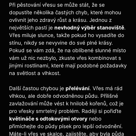
Při pěstování vřesu se může stát, že se
dopustíte několika častých chyb, které mohou
ovlivnit jeho zdravý růst a krásu. Jednou z
největších pastí je
nevhodný výběr stanoviště
.
Vřes miluje slunce, takže pokud ho vysadíte do
stínu, nikdy se nevyvine do své plné krásy.
Pokud se vám zdá, že na oblíbené slunné místo
vám už nic nezbylo, zkuste vřes kombinovat s
jinými rostlinami, které mají podobné požadavky
na světlost a vlhkost.
Další častou chybou je
přelévání
. Vřes má rád
vlhkou, ale dobře odvodněnou půdu. Přílišné
zavlažování může vést k hnilobě kořenů, což je
pro vřesky smrtelný problém. Raději si pořiďte
květináče s odtokovými otvory
nebo
přimíchejte do půdy písek pro lepší odvodnění.
Máte-li vřes ve skalce, zajistěte, aby byla půda