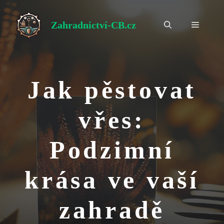
Přeskočit
na
Zahradnictví-CB.cz
Menu
obsah
Jak pěstovat
vřes:
Podzimní
krása ve vaší
zahradě