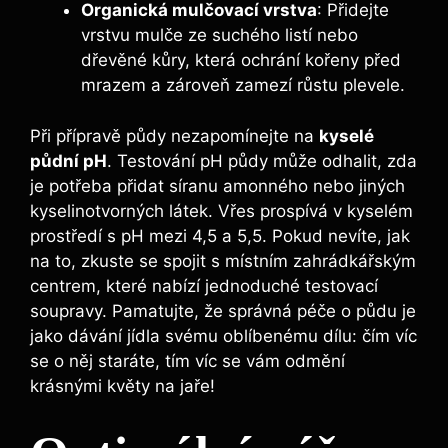
Organická mulčovací vrstva
: Přidejte
vrstvu mulče ze suchého listí nebo
dřevěné kůry, která ochrání kořeny před
mrazem a zároveň zamezí růstu plevele.
Při přípravě půdy nezapomínejte na
kyselé
půdní pH
. Testování pH půdy může odhalit, zda
je potřeba přidat síranu amonného nebo jiných
kyselinotvorných látek. Vřes prospívá v kyselém
prostředí s pH mezi 4,5 a 5,5. Pokud nevíte, jak
na to, zkuste se spojit s místním zahrádkářským
centrem, které nabízí jednoduché testovací
soupravy. Pamatujte, že správná péče o půdu je
jako dávání jídla svému oblíbenému dílu: čím víc
se o něj staráte, tím víc se vám odmění
krásnými květy na jaře!