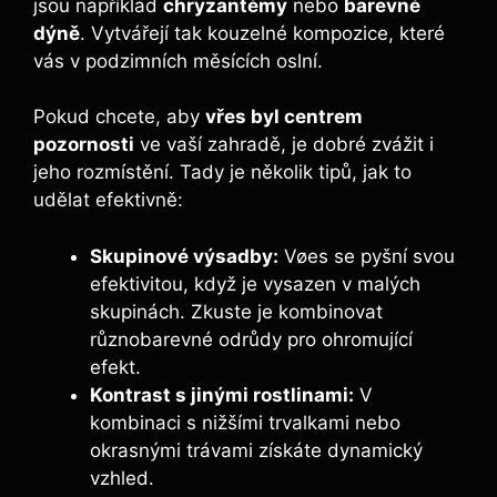
jsou například
chryzantémy
nebo
barevné
dýně
. Vytvářejí tak kouzelné kompozice, které
vás v podzimních měsících oslní.
Pokud chcete, aby
vřes byl centrem
pozornosti
ve vaší zahradě, je dobré zvážit i
jeho rozmístění. Tady je několik tipů, jak to
udělat efektivně:
Skupinové výsadby:
Vøes se pyšní svou
efektivitou, když je vysazen v malých
skupinách. Zkuste je kombinovat
různobarevné odrůdy pro ohromující
efekt.
Kontrast s jinými rostlinami:
V
kombinaci s nižšími trvalkami nebo
okrasnými trávami získáte dynamický
vzhled.