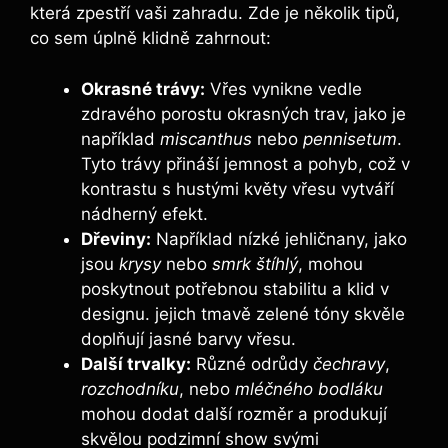
která zpestří vaši zahradu. Zde je několik tipů,
co sem úplně klidně zahrnout:
Okrasné trávy:
Vřes vynikne vedle
zdravého porostu okrasných trav, jako je
například
miscanthus
nebo
pennisetum
.
Tyto trávy přináší jemnost a pohyb, což v
kontrastu s hustými květy vřesu vytváří
nádherný efekt.
Dřeviny:
Například nízké jehličnany, jako
jsou
krysy
nebo
smrk štíhlý
, mohou
poskytnout potřebnou stabilitu a klid v
designu. jejich tmavě zelené tóny skvěle
doplňují jasné barvy vřesu.
Další trvalky:
Různé odrůdy
čechravy
,
rozchodníku
, nebo
mléčného bodláku
mohou dodat další rozměr a produkují
skvělou podzimní show svými