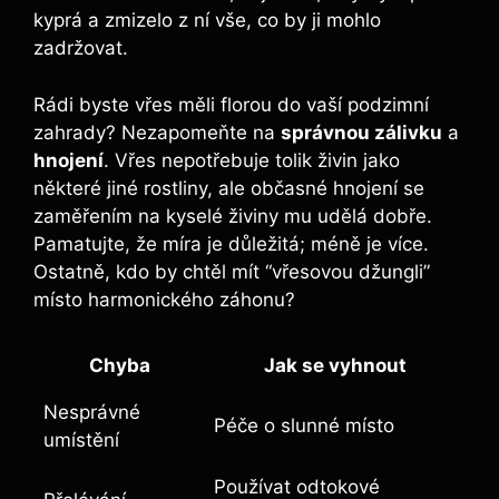
kyprá a zmizelo z ní vše, co by ji mohlo
zadržovat.
Rádi byste vřes měli florou do vaší podzimní
zahrady? Nezapomeňte na
správnou zálivku
a
hnojení
. Vřes nepotřebuje tolik živin jako
některé jiné rostliny, ale občasné hnojení se
zaměřením na kyselé živiny mu udělá dobře.
Pamatujte, že míra je důležitá; méně je více.
Ostatně, kdo by chtěl mít “vřesovou džungli”
místo harmonického záhonu?
Chyba
Jak se vyhnout
Nesprávné
Péče o slunné místo
umístění
Používat odtokové