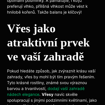
optimální podmínky. A pamatujte, i když
preferují vlhko, přílišná vlhkost může vést k
hnilobě kořenů. Takže balans je klíčový!
Vřes jako
atraktivní prvek
ve vaší zahradě
Pokud hledáte způsob, jak zvýraznit krásu vaší
zahrady, vřes by mohl být tím pravým řešením.
Tyto krásné rostliny, známé svou výraznou
barvou a trvanlivostí,
dodají vaší zahradě
nádech elegance
.
Vřesy
navíc skvěle
spolupracují s jinými podzimními květinami, jako