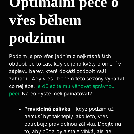
Optimální péče o
vřes během
podzimu
Podzim je pro vřes jedním z nejkrásnějších
období. Je to čas, kdy se jeho květy promění v
záplavu barev, které dokáží ozdobit vaši
zahradu. Aby vřes i během této sezóny vypadal
co nejlépe,
je důležité mu věnovat správnou
péči
. Na co byste měli pamatovat?
Pravidelná zálivka:
I když podzim už
nemusí být tak teplý jako léto, vřes
potřebuje pravidelnou zálivku. Dbejte na
to, aby půda byla stále vlhká, ale ne