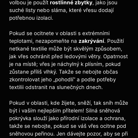
volbou je použít
rostlinné zbytky
, jako jsou
suché listy nebo sláma, které vřesu dodají
potřebnou izolaci.
Pokud se ocitnete v oblasti s extrémními
teplotami, nezapomeňte na
zakrývání
. Použití
netkané textilie může být skvělým způsobem,
jak vřes ochránit před ledovými větry. Opatrnost
je na místě; vřes je náchylný k plísním, pokud
zůstane příliš vlhký. Takže se nebojte občas
zkontrolovat jeho „pohodlí“ a podle potřeby
textilii odstranit na slunečných dnech.
Pokud v oblasti, kde žijete, sněží, tak sníh může
být i vaším nejlepším přítelem! Silná sněhová
pokrývka slouží jako přírodní izolace a ochrana,
takže se nebojte, pokud se váš vřes ocitne pod
sněhovou peřinou. Jen dávejte pozor, aby se při