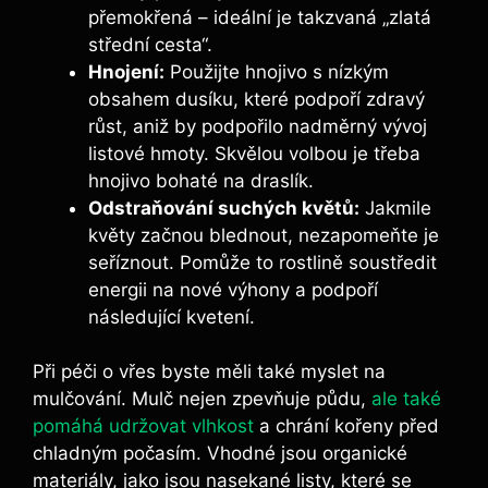
přemokřená – ideální je takzvaná „zlatá
střední cesta“.
Hnojení:
Použijte hnojivo s nízkým
obsahem dusíku, které podpoří zdravý
růst, aniž by podpořilo nadměrný vývoj
listové hmoty. Skvělou volbou je třeba
hnojivo bohaté na draslík.
Odstraňování suchých květů:
Jakmile
květy začnou blednout, nezapomeňte je
seříznout. Pomůže to rostlině soustředit
energii na nové výhony a podpoří
následující kvetení.
Při péči o vřes byste měli také myslet na
mulčování. Mulč nejen zpevňuje půdu,
ale také
pomáhá udržovat vlhkost
a chrání kořeny před
chladným počasím. Vhodné jsou organické
materiály, jako jsou nasekané listy, které se