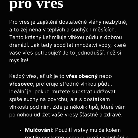
pro vřes
Pro vřes je zajištění dostatečné vláhy nezbytné,
a to zejména v teplých a suchých měsících.
Tento krásný keř miluje vlhkou půdu s dobrou
drenáží. Jak tedy spočítat množství vody, které
vaše vřes potřebuje? Je to jednodušší, než si
myslíte!
Každý vřes, ať už je to
vřes obecný
nebo
vřesovec
, preferuje středně vlhkou půdu.
Ideální je, pokud můžete substrát udržovat
spíše suchý na povrchu, ale s dostatkem
vlhkosti pod ním. Zde je několik tipů, které vám
pomohou udržet vaše vřesy šťastné a zdravé:
Mulčování:
Použití vrstvy mulče kolem
rostlin poskytne ochranu proti vysychání a