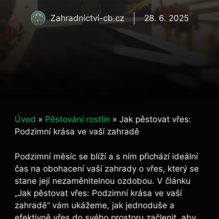
Zahradnictví-cb.cz
28. 6. 2025
Úvod
»
Pěstování rostlin
»
Jak pěstovat vřes:
Podzimní krása ve vaší zahradě
Podzimní měsíc se blíží a s ním přichází ideální
čas na obohacení vaší zahrady o vřes, který se
stane její nezaměnitelnou ozdobou. V článku
„Jak pěstovat vřes: Podzimní krása ve vaší
zahradě“ vám ukážeme, jak jednoduše a
efektivně vřes do svého prostoru začlenit, aby