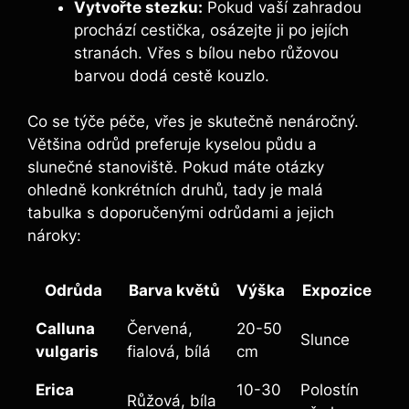
Vytvořte stezku:
Pokud vaší zahradou
prochází cestička, osázejte ji po jejích
stranách. Vřes s bílou nebo růžovou
barvou dodá cestě kouzlo.
Co se týče péče, vřes je skutečně nenáročný.
Většina odrůd preferuje kyselou půdu a
slunečné stanoviště. Pokud máte otázky
ohledně konkrétních druhů, tady je malá
tabulka s doporučenými odrůdami a jejich
nároky:
Odrůda
Barva květů
Výška
Expozice
Calluna
Červená,
20-50
Slunce
vulgaris
fialová, bílá
cm
Erica
10-30
Polostín
Růžová, bíla