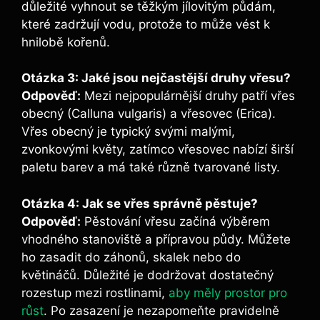
důležité vyhnout se těžkým jílovitým půdám,
které zadržují vodu, protože to může vést k
hnilobě kořenů.
Otázka 3: Jaké jsou nejčastější druhy vřesu?
Odpověď:
Mezi nejpopulárnější druhy patří vřes
obecný (Calluna vulgaris) a vřesovec (Erica).
Vřes obecný je typický svými malými,
zvonkovými květy, zatímco vřesovec nabízí širší
paletu barev a má také různě tvarované listy.
Otázka 4: Jak se vřes správně pěstuje?
Odpověď:
Pěstování vřesu začíná výběrem
vhodného stanoviště a přípravou půdy. Můžete
ho zasadit do záhonů, skalek nebo do
květináčů. Důležité je dodržovat dostatečný
rozestup mezi rostlinami,
aby měly prostor pro
růst
. Po zasazení je nezapomeňte pravidelně