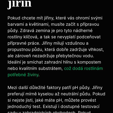
jiřin
Pokud chcete mít jiřiny, které vás ohromí svými
barvami a květinami, musíte začít s přípravou
půdy. Zdravá zemina je pro tyto nádherné
rostliny klíčová, a tak se nevyplatí podceňovat
přípravné práce. Jiřiny milují vzdušnou a
propustnou půdu, která dobře zadržuje vlhkost,
ale zároveň nezadržuje přebytečnou vodu.
Ideální je smíchat zahradní hlínu s kompostem
nebo kvalitním substrátem,
což dodá rostlinám
potřebné živiny
.
Mezi další důležité faktory patří pH půdy. Jiřiny
preferují mírně kyselou až neutrální půdu. Pokud
si nejste jisti, jaké máte pH, můžete provést
jednoduchý test. Existují i dostupné testovací
sady v zahradnických obchodech. Pokud