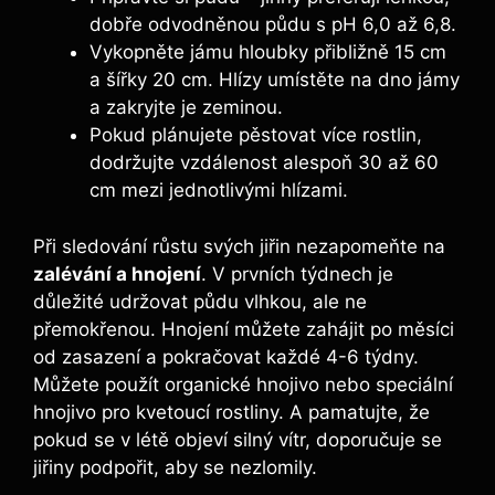
dobře odvodněnou půdu s pH 6,0 až 6,8.
Vykopněte jámu hloubky přibližně 15 cm
a šířky 20 cm. Hlízy umístěte na dno jámy
a zakryjte je zeminou.
Pokud plánujete pěstovat více rostlin,
dodržujte vzdálenost alespoň 30 až 60
cm mezi jednotlivými hlízami.
Při sledování růstu svých jiřin nezapomeňte na
zalévání a hnojení
. V prvních týdnech je
důležité udržovat půdu vlhkou, ale ne
přemokřenou. Hnojení můžete zahájit po měsíci
od zasazení a pokračovat každé 4-6 týdny.
Můžete použít organické hnojivo nebo speciální
hnojivo pro kvetoucí rostliny. A pamatujte, že
pokud se v létě objeví silný vítr, doporučuje se
jiřiny podpořit, aby se nezlomily.