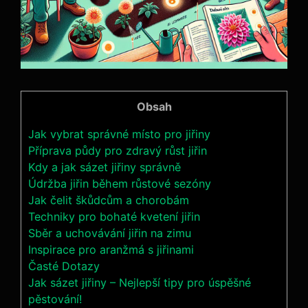
Obsah
Jak vybrat správné místo pro jiřiny
Příprava půdy pro zdravý růst jiřin
Kdy a jak sázet jiřiny správně
Údržba jiřin během růstové sezóny
Jak čelit škůdcům a chorobám
Techniky pro bohaté kvetení jiřin
Sběr a uchovávání jiřin na zimu
Inspirace pro aranžmá s jiřinami
Časté Dotazy
Jak sázet jiřiny – Nejlepší tipy pro úspěšné
pěstování!