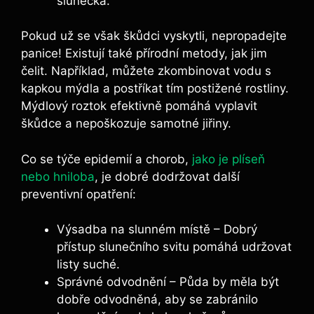
slunéčka.
Pokud už se však škůdci vyskytli, nepropadejte
panice! Existují také přírodní metody, jak jim
čelit. Například, můžete zkombinovat vodu s
kapkou mýdla a postříkat tím postižené rostliny.
Mýdlový roztok efektivně pomáhá vyplavit
škůdce a nepoškozuje samotné jiřiny.
Co se týče epidemií a chorob,
jako je plíseň
nebo hniloba
, je dobré dodržovat další
preventivní opatření:
Výsadba na slunném místě – Dobrý
přístup slunečního svitu pomáhá udržovat
listy suché.
Správné odvodnění – Půda by měla být
dobře odvodněná, aby se zabránilo