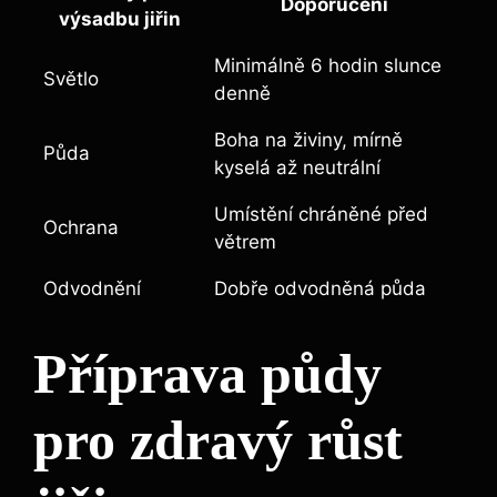
Doporučení
výsadbu jiřin
Minimálně 6 hodin slunce
Světlo
denně
Boha na živiny, mírně
Půda
kyselá až neutrální
Umístění chráněné před
Ochrana
větrem
Odvodnění
Dobře odvodněná půda
Příprava půdy
pro zdravý růst