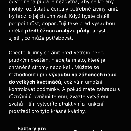
odvodněná půda je nezbytná, aby se kořeny
mohly rozrůstat a čerpaly potřebné živiny, aniž
by hrozilo jejich uhnívání. Když byste chtěli
podpořit růst, doporučuji také před výsadbou
udělat
předběžnou analýzu půdy
, abyste
zjistili, co může potřebovat.
Chcete-li jiřiny chránit před větrem nebo
prudkým deštěm, hledejte místo, které je
chráněné stromy nebo keři. Můžete se
rozhodnout i pro
výsadbu na záhonech nebo
do velkých květináčů
, což vám umožní
kontrolovat podmínky. A pokud máte zahradu s
různými úrovněmi terénu, zvažte vytváření
svahů – tím vytvoříte atraktivní a funkční
prostředí pro tyto krásné květiny.
Faktory pro