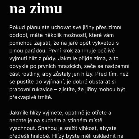
na zimu
Pokud plánujete uchovat své jiřiny přes zimní
období, máte několik možností, které vám
pomohou zajistit, že na jaře opět vykvetou s
plnou parádou. První krok zahrnuje pečlivé
vyjmutí hlíz z půdy. Jakmile přijde zima, a to
obvykle po prvních mrazících, seče se nadzemní
část rostliny, aby zůstaly jen hlízy. Před tím, než
se pustíte do vyjímání, je dobré obstarat si
pracovní rukavice – zjistíte, že jiřiny mohou být
překvapivě trnité.
Jakmile hlízy vyjmete, opatrně je otřete a
nechte je na suchém a stinném místě
vyschnout. Snahou je snížit vlhkost, abyste
předešli hnilobě. Hlízy byste měli uskladnit na