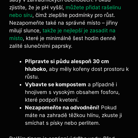
zjistíte, že je pH vyšší,
můžete přidat rašelinu
nebo síru
, čímž zlepšíte podmínky pro růst.
Nezapomeňte také na správné místo – jiřiny
milují slunce,
takže je nejlepší je zasadit na
místo
, které je minimálně šest hodin denně
zalité slunečními paprsky.
Připravte si půdu alespoň 30 cm
hluboko,
aby měly kořeny dost prostoru k
růstu.
Vybavte se kompostem
a případně i
hnojivem s vysokým obsahem fosforu,
které podpoří kvetení.
Nezapomeňte na odvodnění!
Pokud
máte na zahradě těžkou hlínu, zkuste ji
smíchat s písky nebo perlitem.