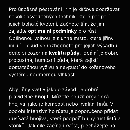
Pro úspěšné pěstování jiřin je klíčové dodržovat
několik osvědčených technik, které podpoří
jejich bohaté kvetení. Začněte tím, že jim
zajistíte
optimální podmínky
pro růst.
Oblíbenou volbou je slunné místo, které jiřiny
milují. Pokud se rozhodnete pro jejich výsadbu,
dejte si pozor na
kvalitu půdy
. Ideální je dobře
propustná, humózní půda, která zajistí
dostatečnou výživu a nevpustí do kořenového
systému nadměrnou vlhkost.
Aby jiřiny kvetly jako o závod, je dobré
pravidelně
hnojit
. Můžete použít organická
hnojiva, jako je kompost nebo kvalitní hnůj. V
období intenzivního růstu je doporučeno přidat
dusíkatá hnojiva, která podpoří bujný růst listů a
stonků. Jakmile začínají kvést, přecházejte na