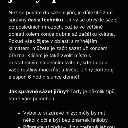
Než se pustíte do sázení jiřin, je důležité znát
správný
čas a techniku
. Jiřiny se obvykle sázejí
po posledních mrazech, což je ve většině
oblastí kolem konce dubna až začátku května.
Pokud však žijete v oblasti s mírnějším
klimatem, můžete je začít sázet už koncem
března. Klíčem je také zvolit místo s
dostatečným slunečním svitem, kde budou
vaše rostliny moci růst a kvést. Jiřiny potřebují
alespoň 6 hodin slunce denně!
Jak správně sázet jiřiny?
Tady je několik tipů,
které vám pomohou:
Vyberte si zdravé hlízy; měly by mít
několik očí a být bez známek hniloby.
Připravte si půdu – jiřiny preferují lehkou,