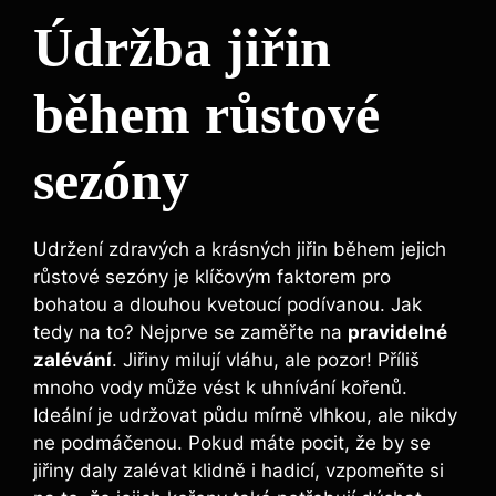
Údržba jiřin
během růstové
sezóny
Udržení zdravých a krásných jiřin během jejich
růstové sezóny je klíčovým faktorem pro
bohatou a dlouhou kvetoucí podívanou. Jak
tedy na to? Nejprve se zaměřte na
pravidelné
zalévání
. Jiřiny milují vláhu, ale pozor! Příliš
mnoho vody může vést k uhnívání kořenů.
Ideální je udržovat půdu mírně vlhkou, ale nikdy
ne podmáčenou. Pokud máte pocit, že by se
jiřiny daly zalévat klidně i hadicí, vzpomeňte si