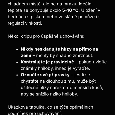
chladném místě, ale ne na mrazu. Ideální
teplota se pohybuje okolo
5-10 °C
. Uložení v
bednách s pískem nebo ve slámě pomůže i s
regulací vlhkosti.
Několik tipů pro úspěšné uchovávání:
Nikdy neskladujte hlízy na přímo na
zemi
– mohly by snadno zmrznout.
Kontrolujte je pravidelně
– pokud uvidíte
známky hniloby, ihned je vyřaďte.
Ozvučte své přípravky
– jestli se
chystáte na dlouhou zimu, může být
užitečné hlízy nařezat do menších kusů,
aby se snížilo riziko hniloby.
Ukázková tabulka, co se týče optimálních
podmínek pro uchovávání: