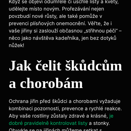
Když se objeví odumřelé či uschlé listy a květy,
udělejte místo novým. Prořezávání nejen
povzbudí nové růsty, ale také pomůže v
prevenci plísňových onemocnění. Věřte, že i
vaše jiřiny si zaslouží občasnou „střihnou péči“ –
něco jako návštěva kadeřníka, jen bez dotyků
nůžek!
Jak čelit škůdcům
a chorobám
Ochrana jiřin před škůdci a chorobami vyžaduje
kombinaci pozornosti, prevence a rychlé reakce.
Aby vaše rostliny zůstaly zdravé a krásné,
je
dobré pravidelně kontrolovat listy
a stonky.
Obvykle se na jiřinách můžeme setkat s