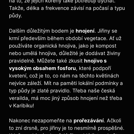
na to, že jejich kořeny také potřebují dýchat.
Takže, délka a frekvence závisí na počasí a typu
půdy.
Dalším důležitým bodem je
hnojení
. Jiřiny se
krmí především během období vegetace. Ať už
používáte organická hnojiva, jako je kompost
nebo umělá hnojiva, důležité je dodávat živiny
pravidelně. Můžete také zkusit
hnojivo s
vysokým obsahem fosforu
, které podpoří
kvetení, což je to, co nám na těchto květinách
nejvíce záleží. Mít na paměti lokální podmínky a
typ půdy je zlaté pravidlo. Třeba naše česká
verailda, má moc jiný způsob hnojení než třeba
v Karibiku!
Nakonec nezapomeňte na
prořezávání
. Ačkoli
to zní drsně, pro jiřiny je to nesmírně prospěšné.