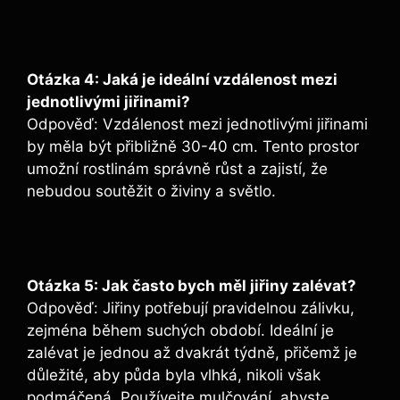
Otázka 4: Jaká je ideální vzdálenost mezi
jednotlivými jiřinami?
Odpověď: Vzdálenost mezi jednotlivými jiřinami
by měla být přibližně 30-40 cm. Tento prostor
umožní rostlinám správně růst a zajistí, že
nebudou soutěžit o živiny a světlo.
Otázka 5: Jak často bych měl jiřiny zalévat?
Odpověď: Jiřiny potřebují pravidelnou zálivku,
zejména během suchých období. Ideální je
zalévat je jednou až dvakrát týdně, přičemž je
důležité, aby půda byla vlhká, nikoli však
podmáčená. Používejte mulčování, abyste