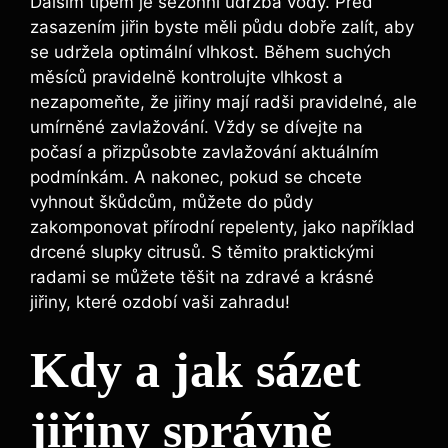
Dalším tipem je sezónní údržba vody. Před
zasazením jiřin byste měli půdu dobře zalít, aby
se udržela optimální vlhkost. Během suchých
měsíců pravidelně kontrolujte vlhkost a
nezapomeňte, že jiřiny mají radši pravidelné, ale
umírněné zavlažování. Vždy se dívejte na
počasí a přizpůsobte zavlažování aktuálním
podmínkám. A nakonec, pokud se chcete
vyhnout škůdcům, můžete do půdy
zakomponovat přírodní repelenty, jako například
drcené slupky citrusů. S těmito praktickými
radami se můžete těšit na zdravé a krásné
jiřiny, které ozdobí vaši zahradu!
Kdy a jak sázet
jiřiny správně