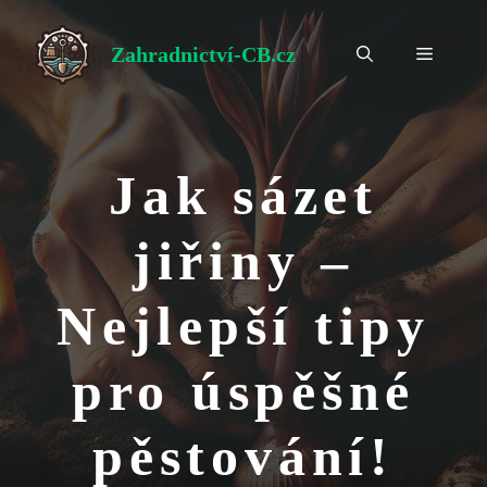
Přeskočit
na
Zahradnictví-CB.cz
Menu
obsah
Jak sázet
jiřiny –
Nejlepší tipy
pro úspěšné
pěstování!