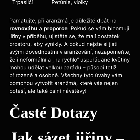
Trpasličí
Petúnie, violky
Pamatujte, při aranžmá je důležité dbát na
rovnováhu
a
proporce
. Pokud se vám bloomují
jiřiny v příběhu, ujistěte se, že mají dostatek
prostoru, aby vynikly. A pokud nejste si jisti
svými dovednostmi v aranžování, nezapomeňte,
že i neformální a „na rychlo“ uspořádané květiny
mohou udělat velkou parádu – působí totiž
přirozeně a osobně. Všechny tyto úvahy vám
pomohou vytvořit aranžmá, které vás nejen
potěší, ale také oslní návštěvy!
Časté Dotazy
Jak sázet jiřiny –