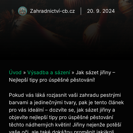
Zahradnictví-cb.cz
20. 9. 2024
Úvod
»
Výsadba a sázení
»
Jak sázet jiřiny –
Nejlepší tipy pro úspěšné pěstování!
Pokud vás láká rozjasnit vaši zahradu pestrými
barvami a jedinečnými tvary, pak je tento článek
pro vás ideální – dozvíte se, jak sázet jiřiny a
objevíte nejlepší tipy pro úspěšné pěstování
těchto nádherných květin! Jiřiny nejenže potěší
vaše oči, ale také dokážou proměnit jakýkoli