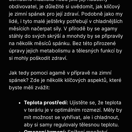
obdivovatel, je důležité si uvědomit, jak klíčový
je zimní spánek pro její zdraví. Podobně jako my
lidé, i tyto malé ještěrky potřebují v chladnějších
měsících načerpat síly. V přírodě by se agamy
stáhly do svých skrýší a mnohdy by se připravily
na několik měsíců spánku. Bez této přirozené
úpravy jejich metabolismu a tělesných funkcí by
si mohly poškodit zdraví.
Jak tedy pomoci agamě v přípravě na zimní
spánek? Zde je několik klíčových aspektů, které
byste měli zvážit:
Teplota prostředí:
Ujistěte se, že teplota
v teráriu je v optimálním rozmezí. Měly by
mít možnost se vyhřívat, ale i chladnout,
aby si samy regulovaly tělesnou teplotu.
Omezení krmení:
Snížení množství