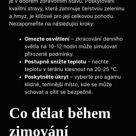
je v dobrém zdravotním stavu. Poskytování
kvalitní stravy, která zahrnuje čerstvou zeleninu
a hmyz, je klíčové pro její celkovou pohodu.
Nezapomeňte na následující kroky:
Omezte osvětlení
– zkracování denního
světla na 10-12 hodin může simulovat
přirozené podmínky.
Postupně snižte teplotu
– nechte
teplotu v teráriu klesnout na 20-25 °C.
Poskytněte úkryt
– vyberte pro agamu
klidné, temnější místo, kde se může
schovat a cítit se bezpečně.
Co dělat během
zimování