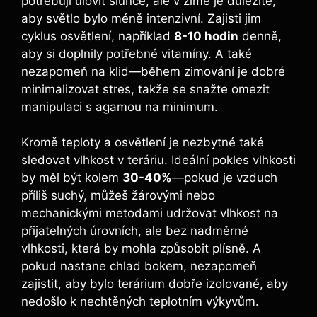
potřebují ulovit slunce, ale v zimě je důležité,
aby světlo bylo méně intenzivní. Zajisti jim
cyklus osvětlení, například
8-10 hodin
denně,
aby si doplnily potřebné vitamíny. A také
nezapomeň na klid—během zimování je dobré
minimalizovat stres, takže se snažte omezit
manipulaci s agamou na minimum.
Kromě teploty a osvětlení je nezbytné také
sledovat vlhkost v teráriu. Ideální pokles vlhkosti
by měl být kolem
30-40%
—pokud je vzduch
příliš suchý, můžeš žárovými nebo
mechanickými metodami udržovat vlhkost na
přijatelných úrovních, ale bez nadměrné
vlhkosti, která by mohla způsobit plísně. A
pokud nastane chlad bokem, nezapomeň
zajistit, aby bylo terárium dobře izolované, aby
nedošlo k nechtěných teplotním výkyvům.