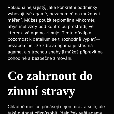
Pokud si nejsi jistý, jaké konkrétní podmínky
vyhovují tvé agamě, nezapomeň na možnosti
měření. Můžeš použít teploměr a vlhkoměr,
abys měl vždy pod kontrolou prostředí, ve
kterém tvá agama zimuje. Tento důvtip a
pozornost k detailům se ti rozhodně vyplatí—
nezapomínej, že zdravá agama je šťastná
agama, a s trochou snahy ji můžeš připravit na
pohodlné a bezpečné zimování.
Co zahrnout do
zimní stravy
Chladné měsíce přinášejí nejen mráz a sníh, ale
také nutnost přizpůsobit jídelníček vaší agamy.