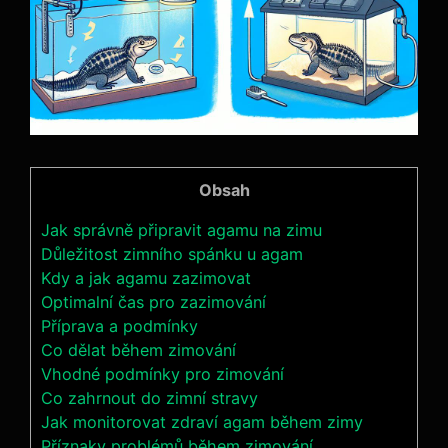
Obsah
Jak správně připravit agamu na zimu
Důležitost zimního spánku u agam
Kdy a jak agamu zazimovat
Optimalní čas pro zazimování
Příprava a podmínky
Co dělat během zimování
Vhodné podmínky pro zimování
Co zahrnout do zimní stravy
Jak monitorovat zdraví agam během zimy
Příznaky problémů během zimování