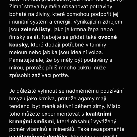
Zimní strava by měla obsahovat potraviny
bohaté na živiny, které pomohou podpořit její
imunitní systém a energii. Vynikajícím zdrojem
jsou
zelené listy
, jako je krmná řepa nebo
římský salát. Nebojte se přidat také
ovocné
kousky
, které dodají potřebné vitamíny –
meloun nebo jablka jsou ideální volba.
Pamatujte ale, že by měly být podávány s
mírou, protože příliš mnoho cukru může
způsobit zažívací potíže.
Je důležité vyhnout se nadměrnému používání
hmyzu jako krmiva, protože agamy mají
tendenci být méně aktivní během zimy. Místo
toho můžete experimentovat s
kvalitními
krmnými směsmi
, které obsahují vyvážený
poměr vitamínů a minerálů. Také nezapomeňte
na
vitamínové doplňky
, které mohou posílit