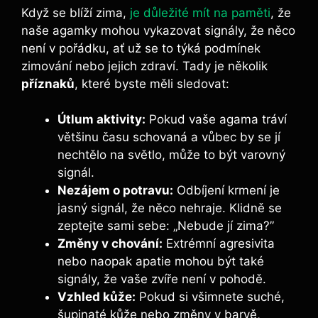
Když se blíží zima,
je důležité mít na paměti
, že
naše agamky mohou vykazovat signály, že něco
není v pořádku, ať už se to týká podmínek
zimování nebo jejich zdraví. Tady je několik
příznaků
, které byste měli sledovat:
Útlum aktivity:
Pokud vaše agama tráví
většinu času schovaná a vůbec by se jí
nechtělo na světlo, může to být varovný
signál.
Nezájem o potravu:
Odbíjení krmení je
jasný signál, že něco nehraje. Klidně se
zeptejte sami sebe: „Nebude jí zima?”
Změny v chování:
Extrémní agresivita
nebo naopak apatie mohou být také
signály, že vaše zvíře není v pohodě.
Vzhled kůže:
Pokud si všimnete suché,
šupinaté kůže nebo změny v barvě,