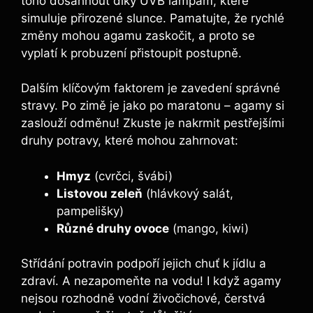
toho dosáhnout díky UVB lampám, které
simuluje přirozené slunce. Pamatujte, že rychlé
změny mohou agamu zaskočit, a proto se
vyplatí k probuzení přistoupit postupně.
Dalším klíčovým faktorem je zavedení správné
stravy. Po zimě je jako po maratonu – agamy si
zaslouží odměnu! Zkuste je nakrmit pestřejšími
druhy potravy, které mohou zahrnovat:
Hmyz
(cvrčci, švábi)
Listovou zeleň
(hlávkový salát,
pampelišky)
Různé druhy ovoce
(mango, kiwi)
Střídání potravin podpoří jejich chuť k jídlu a
zdraví. A nezapomeňte na vodu! I když agamy
nejsou rozhodně vodní živočichové, čerstvá