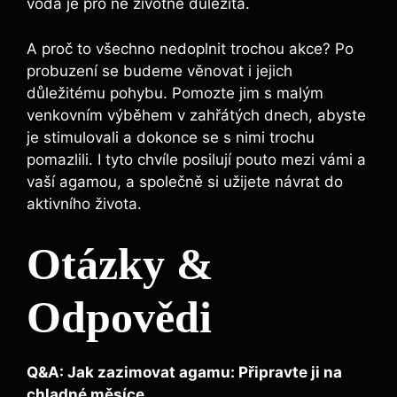
voda je pro ně životně důležitá.
A proč to všechno nedoplnit trochou akce? Po
probuzení se budeme věnovat i jejich
důležitému pohybu. Pomozte jim s malým
venkovním výběhem v zahřátých dnech, abyste
je stimulovali a dokonce se s nimi trochu
pomazlili. I tyto chvíle posilují pouto mezi vámi a
vaší agamou, a společně si užijete návrat do
aktivního života.
Otázky &
Odpovědi
Q&A: Jak zazimovat agamu: Připravte ji na
chladné měsíce