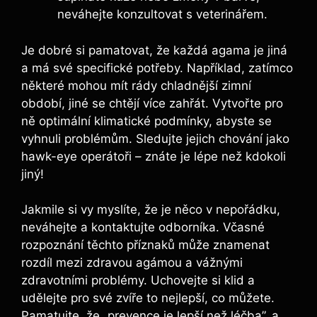
neváhejte konzultovat s veterinářem.
Je dobré si pamatovat, že každá agama je jiná
a má své specifické potřeby. Například, zatímco
některé mohou mít rády chladnější zimní
období, jiné se chtějí více zahřát. Vytvořte pro
ně optimální klimatické podmínky, abyste se
vyhnuli problémům. Sledujte jejich chování jako
hawk-eye operátoři – znáte je lépe než kdokoli
jiný!
Jakmile si vy myslíte, že je něco v nepořádku,
neváhejte a kontaktujte odborníka. Včasné
rozpoznání těchto příznaků může znamenat
rozdíl mezi zdravou agámou a vážnými
zdravotními problémy. Uchovejte si klid a
udělejte pro své zvíře to nejlepší, co můžete.
Pamatujte, že „prevence je lepší než léčba”, a