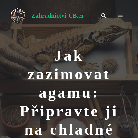
Přeskočit
na
Zahradnictví-CB.cz
Menu
obsah
Jak
zazimovat
agamu:
Připravte ji
na chladné