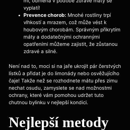
mi, odměna v podobě zdravé máty se
vyplatí!
Prevence chorob:
Mnohé rostliny trpí
vlhkostí a mrazem, což může vést k
houbovým chorobám. Správným přikrytím
máty a dodatečnými ochrannými
opatřeními můžeme zajistit, že zůstanou
zdravé a silné.
Není nad to, moci si na jaře ukrojit pár čerstvých
lístků a přidat je do limonády nebo osvěžujícího
čaje! Takže než se rozhodnete mátu přes zimu
nechat osudu, zamyslete se nad možnostmi
ochrany, které vám pomohou udržet tuto
chutnou bylinku v nejlepší kondici.
Nejlepší metody