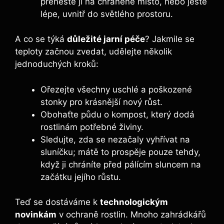
přeneste ji na chráněné místo, nebo ještě
lépe, uvnitř do světlého prostoru.
A co se týká
důležité jarní péče
? Jakmile se
teploty začnou zvedat, udělejte několik
jednoduchých kroků:
Ořezejte všechny uschlé a poškozené
stonky pro krásnější nový růst.
Obohaťte půdu o kompost, který dodá
rostlinám potřebné živiny.
Sledujte, zda se nezačaly vyhřívat na
sluníčku; mátě to prospěje pouze tehdy,
když ji chráníte před pálícím sluncem na
začátku jejího růstu.
Teď se dostáváme k
technologickým
novinkám
v ochraně rostlin. Mnoho zahrádkářů