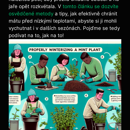
jaře opět rozkvétala. V
tomto článku se dozvíte
osvědčené metody
a tipy, jak efektivně chránit
mátu před nízkými teplotami, abyste si ji mohli
vychutnat i v dalších sezónách. Pojďme se tedy
podívat na to, jak na to!