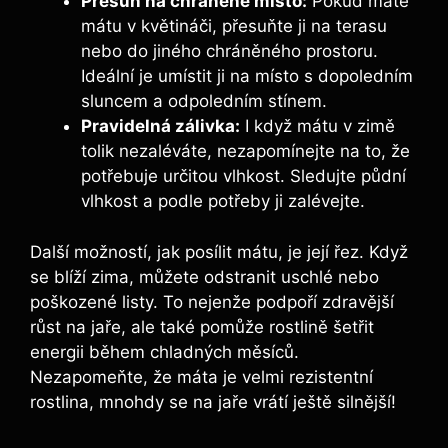
Přesun na chráněné místo:
Pokud máte
mátu v květináči, přesuňte ji na terasu
nebo do jiného chráněného prostoru.
Ideální je umístit ji na místo s dopoledním
sluncem a odpoledním stínem.
Pravidelná zálivka:
I když mátu v zimě
tolik nezaléváte, nezapomínejte na to, že
potřebuje určitou vlhkost. Sledujte půdní
vlhkost a podle potřeby ji zalévejte.
Další možností, jak posílit mátu, je její řez. Když
se blíží zima, můžete odstranit uschlé nebo
poškozené listy. To nejenže podpoří zdravější
růst na jaře, ale také pomůže rostlině šetřit
energii během chladných měsíců.
Nezapomeňte, že máta je velmi rezistentní
rostlina, mnohdy se na jaře vrátí ještě silnější!