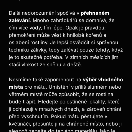
Další nedorozumění spočívá v
přehnaném
zalévání
. Mnoho zahrádkářů se domnívá, že
čím více vody, tím lépe. Opak je pravdou;
přemokření může vést k hnilobě kořenů a
oslabení rostliny. Je lepší osvědčit si správnou
techniku zálivky, tedy zalévat pouze tehdy, když
je to skutečně potřeba. V zimních měsících jim
stačí vlhkost ze sněhu a deště.
Nesmíme také zapomenout na
výběr vhodného
místa
pro mátu. Umístění v příliš slunném nebo
větrném místě může způsobit, že se rostlina
bude trápit. Hledejte polostíněné lokality, které
ji ochlazují v mrazivých dnech, a zároveň chrání
před vyschnutím. Pokud mátu pěstujete v
květináči, přesuňte ji na chráněné místo, nebo ji
alespoň zabalte do teplého materiálu, jako je