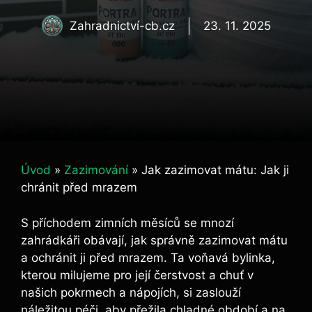
Zahradnictví-cb.cz
23. 11. 2025
Úvod
»
Zazimování
»
Jak zazimovat mátu: Jak ji
chránit před mrazem
S příchodem zimních měsíců se mnozí
zahrádkáři obávají, jak správně zazimovat mátu
a ochránit ji před mrazem. Ta voňavá bylinka,
kterou milujeme pro její čerstvost a chuť v
našich pokrmech a nápojích, si zaslouží
náležitou péči, aby přežila chladné období a na