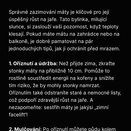
Správné zazimování máty je klíčové pro její
úspěšný růst na jaře. Tato bylinka, milující
slunce, si zaslouží vaši pozornost, když teploty
klesají. Pokud máte mátu na zahrádce nebo na
balkoně, je dobré pamatovat na pár
jednoduchých tipů, jak ji ochránit před mrazem.
1. Oříznutí a údržba:
Než přijde zima, zkraťte
stonky máty na přibližně 10 cm. Pomůže to
rostlině soustředit energii na kořeny a snížíte
tím riziko, že by mohly stonky namrzat.
Oříznutím také odstraníte staré a nemocné listy,
což podpoří zdravější růst na jaře. A
nezapomeňte: sestřih máty je jakýsi „zimní
facelift“!
2. Mulčování:
Po oříznutí můžete půdu kolem