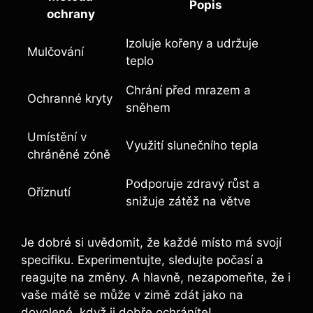
Popis
ochrany
Izoluje kořeny a udržuje
Mulčování
teplo
Chrání před mrazem a
Ochranné kryty
sněhem
Umístění v
Využití slunečního tepla
chráněné zóně
Podporuje zdravý růst a
Oříznutí
snižuje zátěž na větve
Je dobré si uvědomit, že každé místo má svojí
specifiku. Experimentujte, sledujte počasí a
reagujte na změny. A hlavně, nezapomeňte, že i
vaše mátě se může v zimě zdát jako na
dovolené, když ji dobře ochráníte!