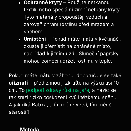
Ochranné kryty
– Použijte netkanou
textilii nebo speciální zimní netkany kryty.
Tyto materiály propouštějí vzduch a
zároveň chrání rostlinu před mrazem a
sněhem.
Umístění
– Pokud máte mátu v květináči,
zkuste ji přemístit na chráněné místo,
například k jižnímu zdi. Sluneční paprsky
mohou pomoci udržet rostlinu v teple.
Pokud máte mátu v záhonu, doporučuje se také
oříznutí
– před zimou ji zkraťte na výšku asi 10
cm. To
podpoří zdravý růst na jaře
, a navíc se
tak sníží riziko poškození kvůli těžkému sněhu.
A jak říká Babka, „čím méně větví, tím méně
starostí“!
Metoda