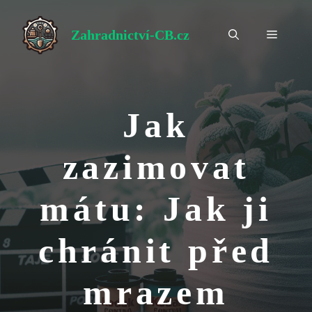
Přeskočit
na
Zahradnictví-CB.cz
Menu
obsah
Jak
zazimovat
mátu: Jak ji
chránit před
mrazem