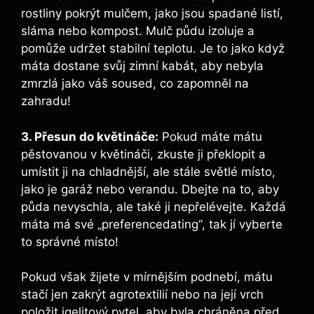
rostliny pokrýt mulčem, jako jsou spadané listí,
sláma nebo kompost. Mulč půdu izoluje a
pomůže udržet stabilní teplotu. Je to jako když
máta dostane svůj zimní kabát, aby nebyla
zmrzlá jako váš soused, co zapomněl na
zahradu!
3. Přesun do květináče:
Pokud máte mátu
pěstovanou v květináči, zkuste ji překlopit a
umístit ji na chladnější, ale stále světlé místo,
jako je garáž nebo verandu. Dbejte na to, aby
půda nevyschla, ale také ji nepřelévejte. Každá
máta má své „preferencedating“, tak jí vyberte
to správné místo!
Pokud však žijete v mírnějším podnebí, mátu
stačí jen zakrýt agrotextilií nebo na její vrch
položit igelitový pytel, aby byla chráněna před