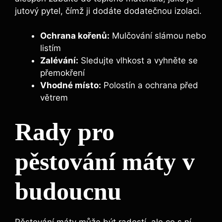
jutový pytel, čímž ji dodáte dodatečnou izolaci.
Ochrana kořenů:
Mulčování slámou nebo
listím
Zalévání:
Sledujte vlhkost a vyhněte se
přemokření
Vhodné místo:
Polostín a ochrana před
větrem
Rady pro
pěstování máty v
budoucnu
Pěstování máty může být radostí, ale co s ní,