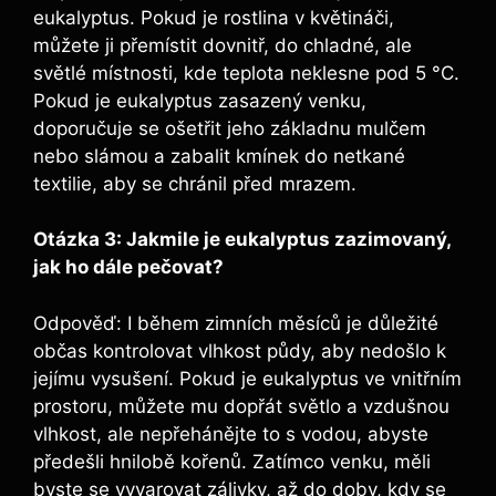
eukalyptus. Pokud je rostlina v květináči,
můžete ji přemístit dovnitř, do chladné, ale
světlé místnosti, kde teplota neklesne pod 5 °C.
Pokud je eukalyptus zasazený venku,
doporučuje se ošetřit jeho základnu mulčem
nebo slámou a zabalit kmínek do netkané
textilie, aby se chránil před mrazem.
Otázka 3: Jakmile je eukalyptus zazimovaný,
jak ho dále pečovat?
Odpověď: I během zimních měsíců je důležité
občas kontrolovat vlhkost půdy, aby nedošlo k
jejímu vysušení. Pokud je eukalyptus ve vnitřním
prostoru, můžete mu dopřát světlo a vzdušnou
vlhkost, ale nepřehánějte to s vodou, abyste
předešli hnilobě kořenů. Zatímco venku, měli
byste se vyvarovat zálivky, až do doby, kdy se