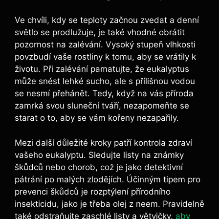
Ve chvíli, kdy se teploty začnou zvedat a denní
světlo se prodlužuje, je také vhodné obrátit
pozornost na zalévání. Vysoký stupeň vlhkosti
povzbudí vaše rostliny k tomu, aby se vrátily k
životu. Při zalévání pamatujte, že eukalyptus
může snést lehké sucho, ale s přílišnou vodou
se nesmí přehánět. Tedy, když na vás příroda
zamrká svou sluneční tváří, nezapomeňte se
starat o to, aby se vám kořeny nezapařily.
Mezi další důležité kroky patří kontrola zdraví
vašeho eukalyptu. Sledujte listy na známky
škůdců nebo chorob, což je jako detektivní
pátrání po malých zlodějích. Účinným tipem pro
prevenci škůdců je rozptýlení přírodního
insekticidu, jako je třeba olej z neem. Pravidelně
také odstraňujte zaschlé listy a větvičky,
aby