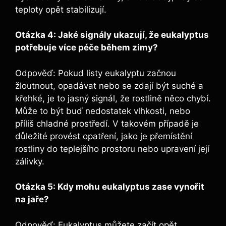
teploty opět stabilizují.
Otázka 4: Jaké signály ukazují, že eukalyptus
potřebuje více péče během zimy?
Odpověď: Pokud listy eukalyptu začnou
žloutnout, opadávat nebo se zdají být suché a
křehké, je to jasný signál, že rostlině něco chybí.
Může to být buď nedostatek vlhkosti, nebo
příliš chladné prostředí. V takovém případě je
důležité provést opatření, jako je přemístění
rostliny do teplejšího prostoru nebo upravení její
zálivky.
Otázka 5: Kdy mohu eukalyptus zase vynořit
na jaře?
Odpověď: Eukalyptus můžete začít opět