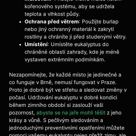
kořenového systému, aby se udržela
teplota a vlhkost půdy.
Ochrana před větrem
: Použijte burlap
nebo jiný ochranný materiál k zakrytí
rostliny a chráníte ji před studenými větry.
Umístění
: Umístěte eukalyptus do
chráněné oblasti zahrady, kde je méně
vystaven extrémním podmínkám.
Nezapomínejte, že každé místo je jedinečné a
co funguje v Brně, nemusí fungovat v Praze.
Proto je dobré být ve střehu a sledovat změny v
počasí. Udržování eukalyptu v dobré kondici
během zimního období si zaslouží vaši
pozornost,
abyste se na jaře mohli těšit
z jeho
krásy a vůně. S pečlivým sledováním a
jednoduchými preventivními opatřeními můžete
pomoci vašemu eukalyptu nejen přežít zimu, ale