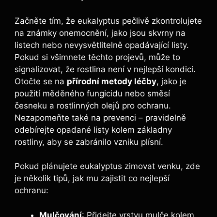
Začněte tím, že eukalyptus pečlivě zkontrolujete
na známky onemocnění, jako jsou skvrny na
listech nebo nevysvětlitelně opadávající listy.
Pokud si všimnete těchto projevů, může to
signalizovat, že rostlina není v nejlepší kondici.
Otočte se na
přírodní metody léčby
, jako je
použití měděného fungicidu nebo směsí
česneku a rostlinných olejů pro ochranu.
Nezapomeňte také na prevenci – pravidelně
odebírejte opadané listy kolem základny
rostliny, aby se zabránilo vzniku plísní.
Pokud plánujete eukalyptus zimovat venku, zde
je několik tipů, jak mu zajistit co nejlepší
ochranu:
Mulčování
: Přidejte vrstvu mulče kolem