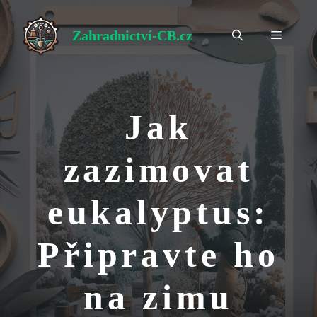
Přeskočit
na
Zahradnictví-CB.cz
Menu
obsah
Jak
zazimovat
eukalyptus:
Připravte ho
na zimu