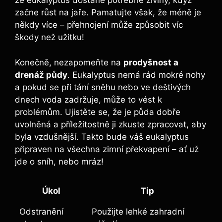
že eukalyptus dostane potřebné živiny, když
začne růst na jaře. Pamatujte však, že méně je
někdy více – přehnojení může způsobit víc
škody než užitku!
Konečně, nezapomeňte na
prodyšnost a
drenáž půdy
. Eukalyptus nemá rád mokré nohy
a pokud se při tání sněhu nebo ve deštivých
dnech voda zadržuje, může to vést k
problémům. Ujistěte se, že je půda dobře
uvolněná a příležitostně ji zkuste zpracovat, aby
byla vzdušnější. Takto bude váš eukalyptus
připraven na všechna zimní překvapení – ať už
jde o sníh, nebo mráz!
Úkol
Tip
Odstranění
Použijte lehké zahradní