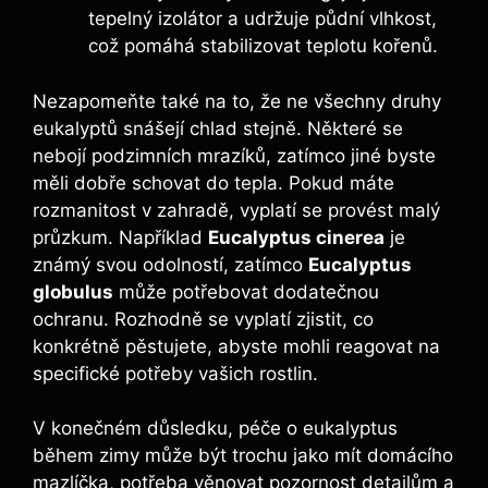
tepelný izolátor a udržuje půdní vlhkost,
což pomáhá stabilizovat teplotu kořenů.
Nezapomeňte také na to, že ne všechny druhy
eukalyptů snášejí chlad stejně. Některé se
nebojí podzimních mrazíků, zatímco jiné byste
měli dobře schovat do tepla. Pokud máte
rozmanitost v zahradě, vyplatí se provést malý
průzkum. Například
Eucalyptus cinerea
je
známý svou odolností, zatímco
Eucalyptus
globulus
může potřebovat dodatečnou
ochranu. Rozhodně se vyplatí zjistit, co
konkrétně pěstujete, abyste mohli reagovat na
specifické potřeby vašich rostlin.
V konečném důsledku, péče o eukalyptus
během zimy může být trochu jako mít domácího
mazlíčka, potřeba věnovat pozornost detailům a