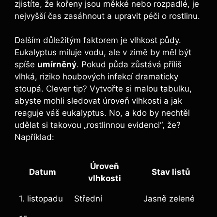
zjistíte, že kořeny jsou měkké nebo rozpadlé, je
nejvyšší čas zasáhnout a upravit péči o rostlinu.
Dalším důležitým faktorem je vlhkost půdy.
Eukalyptus miluje vodu, ale v zimě by měl být
spíše
umírněný
. Pokud půda zůstává příliš
vlhká, riziko houbových infekcí dramaticky
stoupá. Clever tip? Vytvořte si malou tabulku,
abyste mohli sledovat úroveň vlhkosti a jak
reaguje váš eukalyptus. No, a kdo by nechtěl
udělat si takovou „rostlinnou evidenci“, že?
Například:
Úroveň
Datum
Stav listů
vlhkosti
1. listopadu
Střední
Jasně zelené