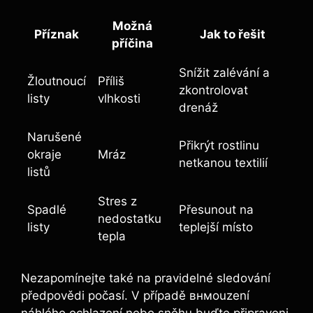
Možná
Příznak
Jak to řešit
příčina
Snížit zalévání a
Žloutnoucí
Příliš
zkontrolovat
listy
vlhkosti
drenáž
Narušené
Přikrýt rostlinu
okraje
Mráz
netkanou textilií
listů
Stres z
Spadlé
Přesunout na
nedostatku
listy
teplejší místo
tepla
Nezapomínejte také na pravidelné sledování
předpovědi počasí. V případě внмouzení
náhlého ochlazení nebo sněhu buďte připraveni