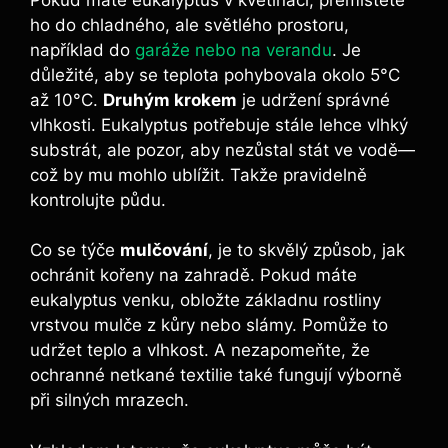
ho do chladného, ale světlého prostoru,
například do
garáže nebo na verandu
. Je
důležité, aby se teplota pohybovala okolo 5°C
až 10°C.
Druhým krokem
je udržení správné
vlhkosti. Eukalyptus potřebuje stále lehce vlhký
substrát, ale pozor, aby nezůstal stát ve vodě—
což by mu mohlo ublížit. Takže pravidelně
kontrolujte půdu.
Co se týče
mulčování
, je to skvělý způsob, jak
ochránit kořeny na zahradě. Pokud máte
eukalyptus venku, obložte základnu rostliny
vrstvou mulče z kůry nebo slámy. Pomůže to
udržet teplo a vlhkost. A nezapomeňte, že
ochranné netkané textilie také fungují výborně
při silných mrazech.