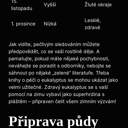
15.
Vyšší
Žluté okraje
listopadu
Lesklé,
1. prosince
Nízká
zdravé
Jak vidíte, pečlivým sledováním můžete
předpovědět, co se vaší rostlině děje. A
pamatujte, pokud máte nějaké pochybnosti,
neváhejte se poradit s odborníky, nebojte se
sáhnout po nějaké „zelené“ literatuře. Třeba
knihy o péči o eukalyptus se mohou ukázat jako
velmi užitečné. Zdravý eukalyptus se s vaší
pomocí na zimu vybaví jako superhrdina s
pláštěm – připraven čelit všem zimním výzvám!
Připrava půdy