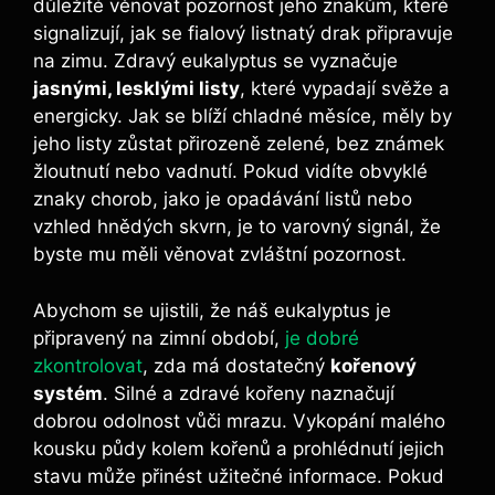
důležité věnovat pozornost jeho znakům, které
signalizují, jak se fialový listnatý drak připravuje
na zimu. Zdravý eukalyptus se vyznačuje
jasnými, lesklými listy
, které vypadají svěže a
energicky. Jak se blíží chladné měsíce, měly by
jeho listy zůstat přirozeně zelené, bez známek
žloutnutí nebo vadnutí. Pokud vidíte obvyklé
znaky chorob, jako je opadávání listů nebo
vzhled hnědých skvrn, je to varovný signál, že
byste mu měli věnovat zvláštní pozornost.
Abychom se ujistili, že náš eukalyptus je
připravený na zimní období,
je dobré
zkontrolovat
, zda má dostatečný
kořenový
systém
. Silné a zdravé kořeny naznačují
dobrou odolnost vůči mrazu. Vykopání malého
kousku půdy kolem kořenů a prohlédnutí jejich
stavu může přinést užitečné informace. Pokud