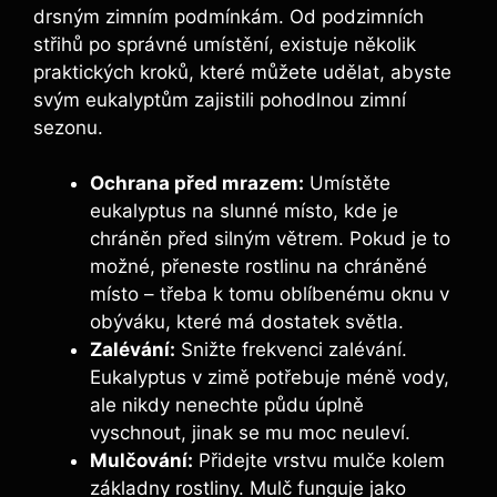
drsným zimním podmínkám. Od podzimních
střihů po správné umístění, existuje několik
praktických kroků, které můžete udělat, abyste
svým eukalyptům zajistili pohodlnou zimní
sezonu.
Ochrana před mrazem:
Umístěte
eukalyptus na slunné místo, kde je
chráněn před silným větrem. Pokud je to
možné, přeneste rostlinu na chráněné
místo – třeba k tomu oblíbenému oknu v
obýváku, které má dostatek světla.
Zalévání:
Snižte frekvenci zalévání.
Eukalyptus v zimě potřebuje méně vody,
ale nikdy nenechte půdu úplně
vyschnout, jinak se mu moc neuleví.
Mulčování:
Přidejte vrstvu mulče kolem
základny rostliny. Mulč funguje jako