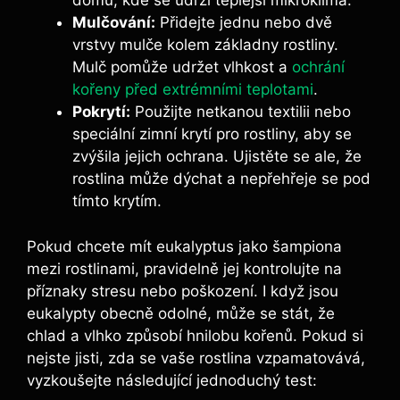
domu, kde se udrží teplejší mikroklima.
Mulčování:
Přidejte jednu nebo dvě
vrstvy mulče kolem základny rostliny.
Mulč pomůže udržet vlhkost a
ochrání
kořeny před extrémními teplotami
.
Pokrytí:
Použijte netkanou textilii nebo
speciální zimní krytí pro rostliny, aby se
zvýšila jejich ochrana. Ujistěte se ale, že
rostlina může dýchat a nepřehřeje se pod
tímto krytím.
Pokud chcete mít eukalyptus jako šampiona
mezi rostlinami, pravidelně jej kontrolujte na
příznaky stresu nebo poškození. I když jsou
eukalypty obecně odolné, může se stát, že
chlad a vlhko způsobí hnilobu kořenů. Pokud si
nejste jisti, zda se vaše rostlina vzpamatovává,
vyzkoušejte následující jednoduchý test: