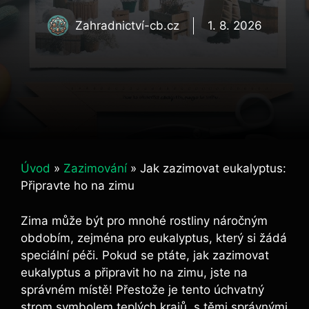
Zahradnictví-cb.cz
1. 8. 2026
Úvod
»
Zazimování
»
Jak zazimovat eukalyptus:
Připravte ho na zimu
Zima může být pro mnohé rostliny náročným
obdobím, zejména pro eukalyptus, který si žádá
speciální péči. Pokud se ptáte, jak zazimovat
eukalyptus a připravit ho na zimu, jste na
správném místě! Přestože je tento úchvatný
strom symbolem teplých krajů, s těmi správnými