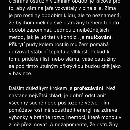
Ochrana ostružin v zimním období je klíčová pro
to, aby vám na jaře vzkvétaly v plné síle. Zima
je pro rostliny obdobím klidu, ale to neznamená,
že bychom měli na své ostružiny během tohoto
období zapomínat. Jednou z nejběžnějších
metod, jak je udržet v kondici, je
mulčování
.
Přikrytí půdy kolem rostlin mulčem pomáhá
udržovat stabilní teplotu a vlhkost. Pokud k
tomu přidáte i listí nebo slámu, vaše ostružiny
se pod tímto útulným přikrývkou budou cítit jako
v bavlnce.
Dalším důležitým krokem je
prořezávání
. Než
nastane největší chlad, je dobré odstranit
všechny suché nebo poškozené větve. Tím
pomůžete rostlině soustředit energii na zdravé
výhonky a bráníte rozvoji nemocí, které mohou v
zimě přezimovat. A nezapomeňte, že ostružiny