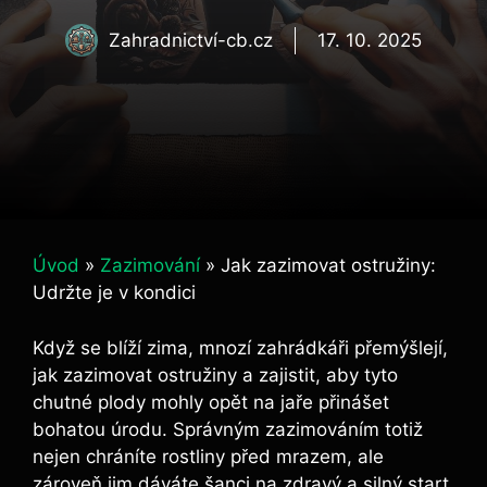
Zahradnictví-cb.cz
17. 10. 2025
Úvod
»
Zazimování
»
Jak zazimovat ostružiny:
Udržte je v kondici
Když se blíží zima, mnozí zahrádkáři přemýšlejí,
jak zazimovat ostružiny a zajistit, aby tyto
chutné plody mohly opět na jaře přinášet
bohatou úrodu. Správným zazimováním totiž
nejen chráníte rostliny před mrazem, ale
zároveň jim dáváte šanci na zdravý a silný start