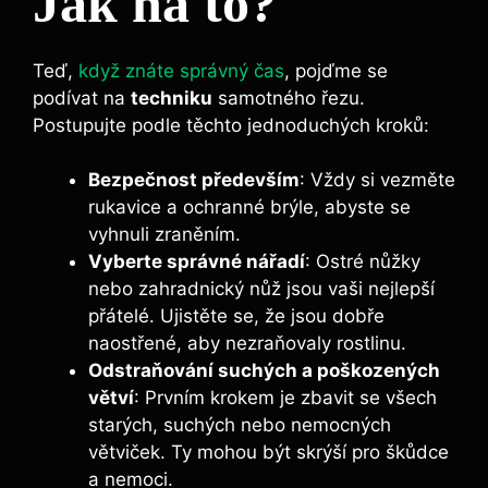
Jak na to?
Teď,
když znáte správný čas
, pojďme se
podívat na
techniku
samotného řezu.
Postupujte podle těchto jednoduchých kroků:
Bezpečnost především
: Vždy si vezměte
rukavice a ochranné brýle, abyste se
vyhnuli zraněním.
Vyberte správné nářadí
: Ostré nůžky
nebo zahradnický nůž jsou vaši nejlepší
přátelé. Ujistěte se, že jsou dobře
naostřené, aby nezraňovaly rostlinu.
Odstraňování suchých a poškozených
větví
: Prvním krokem je zbavit se všech
starých, suchých nebo nemocných
větviček. Ty mohou být skrýší pro škůdce
a nemoci.