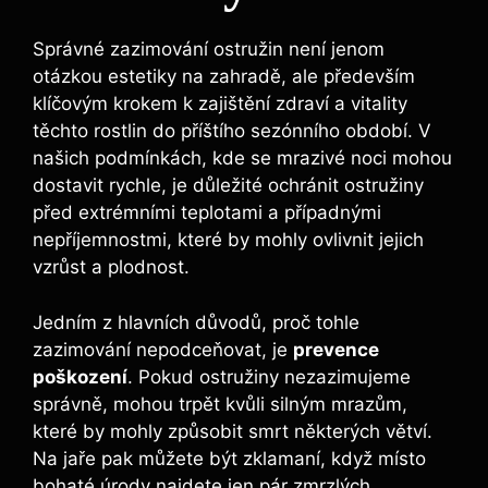
Správné zazimování ostružin není jenom
otázkou estetiky na zahradě, ale především
klíčovým krokem k zajištění zdraví a vitality
těchto rostlin do příštího sezónního období. V
našich podmínkách, kde se mrazivé noci mohou
dostavit rychle, je důležité ochránit ostružiny
před extrémními teplotami a případnými
nepříjemnostmi, které by mohly ovlivnit jejich
vzrůst a plodnost.
Jedním z hlavních důvodů, proč tohle
zazimování nepodceňovat, je
prevence
poškození
. Pokud ostružiny nezazimujeme
správně, mohou trpět kvůli silným mrazům,
které by mohly způsobit smrt některých větví.
Na jaře pak můžete být zklamaní, když místo
bohaté úrody najdete jen pár zmrzlých,