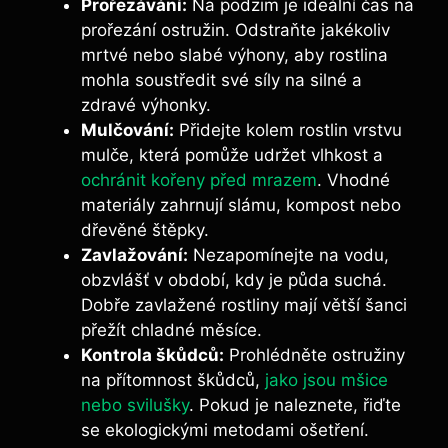
Prořezávání:
Na podzim je ideální čas na
prořezání ostružin. Odstraňte jakékoliv
mrtvé nebo slabé výhony, aby rostlina
mohla soustředit své síly na silné a
zdravé výhonky.
Mulčování:
Přidejte kolem rostlin vrstvu
mulče, která pomůže udržet vlhkost a
ochránit kořeny před mrazem
. Vhodné
materiály zahrnují slámu, kompost nebo
dřevěné štěpky.
Zavlažování:
Nezapomínejte na vodu,
obzvlášť v období, kdy je půda suchá.
Dobře zavlažené rostliny mají větší šanci
přežít chladné měsíce.
Kontrola škůdců:
Prohlédněte ostružiny
na přítomnost škůdců,
jako jsou mšice
nebo svilušky
. Pokud je naleznete, řiďte
se ekologickými metodami ošetření.