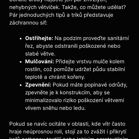
nehybných větviček. Takže, co můžete udělat?
Pár jednoduchých tipů a triků představuje
záchrannou síť:
Ostříhejte:
Na podzim proveďte sanitární
řez, abyste odstranili poškozené nebo
slabé větve.
Mulčování:
Přidejte vrstvu mulče kolem
rostlin, což pomůže udržet půdu stabilní
teplotě a chránit kořeny.
Zpevnění:
Pokud máte popínavé odrůdy,
zpevněte je k konstrukcím, aby se
minimalizovalo riziko poškození větvemi
vlivem sněhu nebo ledu.
Pokud se navíc ocitáte v oblasti, kde vítr často
hraje neúprosnou roli, stojí za to zvážit i přikrytí