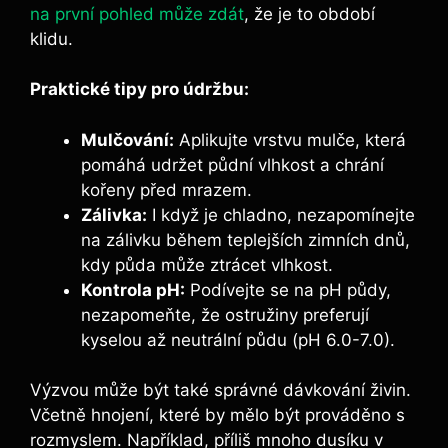
na první pohled může zdát
, že je to období
klidu.
Praktické tipy pro údržbu:
Mulčování:
Aplikujte vrstvu mulče, která
pomáhá udržet půdní vlhkost a chrání
kořeny před mrazem.
Zálivka:
I když je chladno, nezapomínejte
na zálivku během teplejších zimních dnů,
kdy půda může ztrácet vlhkost.
Kontrola pH:
Podívejte se na pH půdy,
nezapomeňte, že ostružiny preferují
kyselou až neutrální půdu (pH 6.0-7.0).
Výzvou může být také správné dávkování živin.
Včetně hnojení, které by mělo být prováděno s
rozmyslem. Například, příliš mnoho dusíku v