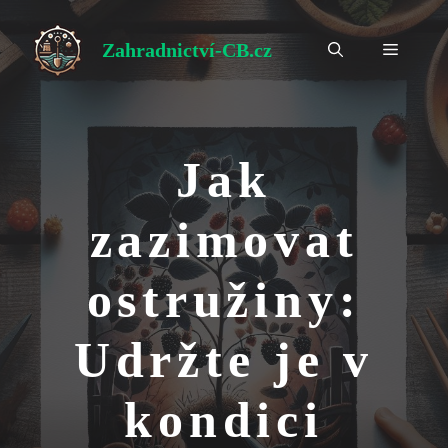
Přeskočit
na
Zahradnictví-CB.cz
Menu
obsah
Jak
zazimovat
ostružiny:
Udržte je v
kondici