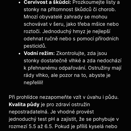
Červivost a škůdci:
Prozkoumejte listy a
stonky na přítomnost škůdců či chorob.
Mnozí obyvatelé zahrady se mohou
schovávat v šeru, jako třeba mšice nebo
roztoči. Jednoduchý hmyz je nejlepší
odehnat ručně nebo s pomocí přírodních
pesticidů.
Vodní režim:
Zkontrolujte, zda jsou
stonky dostatečně vlhké a zda nedochází
k přehnanému odpařování. Ostružiny mají
rády vlhko, ale pozor na to, abyste je
nepřelili!
Při prohlídce nezapomeňte vzít v úvahu i půdu.
Kvalita půdy
je pro zdraví ostružin
nepostradatelná. Je vhodné provést
jednoduchý test pH a zajistit, že se pohybuje v
rozmezí 5.5 až 6.5. Pokud je příliš kyselá nebo