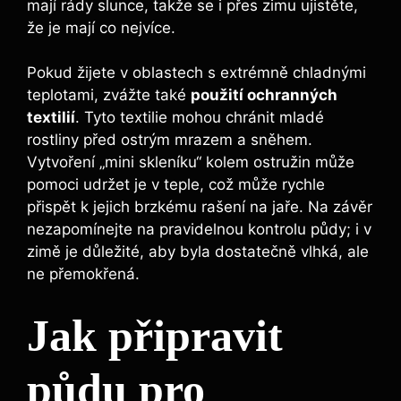
mají rády slunce, takže se i přes zimu ujistěte,
že je mají co nejvíce.
Pokud žijete v oblastech s extrémně chladnými
teplotami, zvážte také
použití ochranných
textilií
. Tyto textilie mohou chránit mladé
rostliny před ostrým mrazem a sněhem.
Vytvoření „mini skleníku“ kolem ostružin může
pomoci udržet je v teple, což může rychle
přispět k jejich brzkému rašení na jaře. Na závěr
nezapomínejte na pravidelnou kontrolu půdy; i v
zimě je důležité, aby byla dostatečně vlhká, ale
ne přemokřená.
Jak připravit
půdu pro