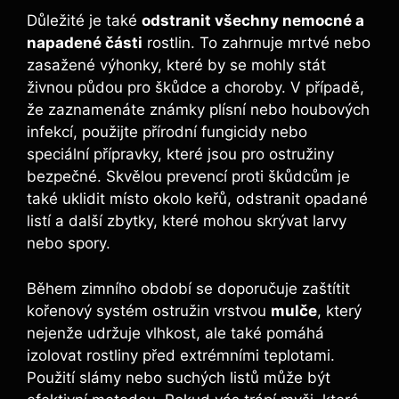
Důležité je také
odstranit všechny nemocné a
napadené části
rostlin. To zahrnuje mrtvé nebo
zasažené výhonky, které by se mohly stát
živnou půdou pro škůdce a choroby. V případě,
že zaznamenáte známky plísní nebo houbových
infekcí, použijte přírodní fungicidy nebo
speciální přípravky, které jsou pro ostružiny
bezpečné. Skvělou prevencí proti škůdcům je
také uklidit místo okolo keřů, odstranit opadané
listí a další zbytky, které mohou skrývat larvy
nebo spory.
Během zimního období se doporučuje zaštítit
kořenový systém ostružin vrstvou
mulče
, který
nejenže udržuje vlhkost, ale také pomáhá
izolovat rostliny před extrémními teplotami.
Použití slámy nebo suchých listů může být