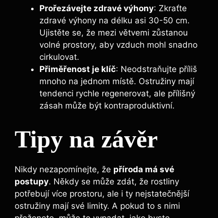
Prořezávejte zdravé výhony
: Zkraťte
zdravé výhony na délku asi 30-50 cm.
Ujistěte se, že mezi větvemi zůstanou
volné prostory, aby vzduch mohl snadno
cirkulovat.
Přiměřenost je klíč
: Neodstraňujte příliš
mnoho na jednom místě. Ostružiny mají
tendenci rychle regenerovat, ale přílišný
zásah může být kontraproduktivní.
Tipy na závěr
Nikdy nezapomínejte, že
příroda má své
postupy
. Někdy se může zdát, že rostliny
potřebují více prostoru, ale i ty nejstatečnější
ostružiny mají své limity. A pokud to s nimi
přeženete, může to vypadat, jako byste