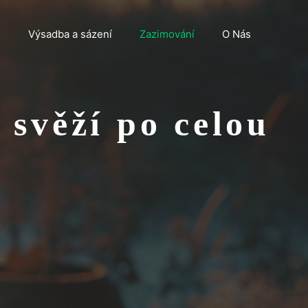
n
Výsadba a sázení
Zazimování
O Nás
 svěží po celou