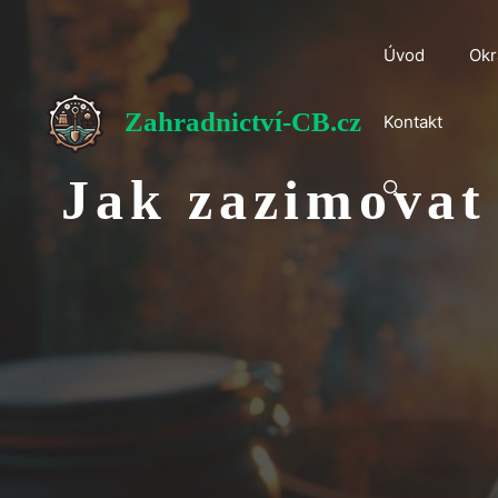
Přeskočit
na
Úvod
Okr
obsah
Zahradnictví-CB.cz
Kontakt
Jak zazimovat 