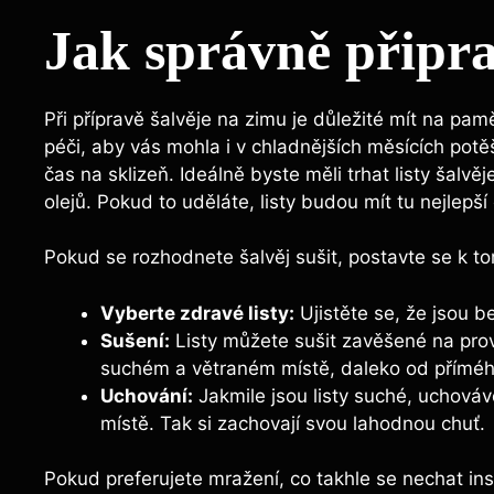
Jak správně připra
Při přípravě šalvěje na zimu je důležité mít na pamě
péči, aby vás mohla i v chladnějších měsících potěš
čas na sklizeň. Ideálně byste měli trhat listy šalvěj
olejů. Pokud to uděláte, listy budou mít tu nejlepš
Pokud se rozhodnete šalvěj sušit, postavte se k to
Vyberte zdravé listy:
Ujistěte se, že jsou b
Sušení:
Listy můžete sušit zavěšené na prová
suchém a větraném místě, daleko od příméh
Uchování:
Jakmile jsou listy suché, uchová
místě. Tak si zachovají svou lahodnou chuť.
Pokud preferujete mražení, co takhle se nechat in