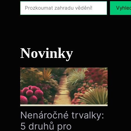
Vyhle
Novinky
Nenáročné trvalky:
5 druhů pro