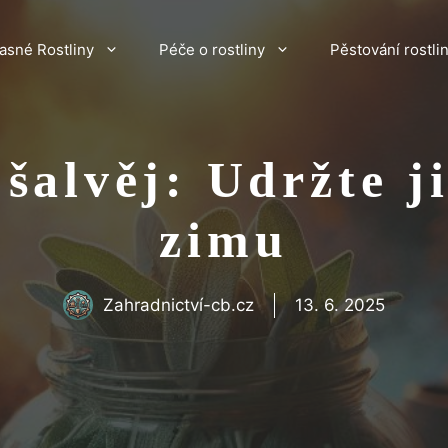
asné Rostliny
Péče o rostliny
Pěstování rostli
šalvěj: Udržte ji
zimu
Zahradnictví-cb.cz
13. 6. 2025