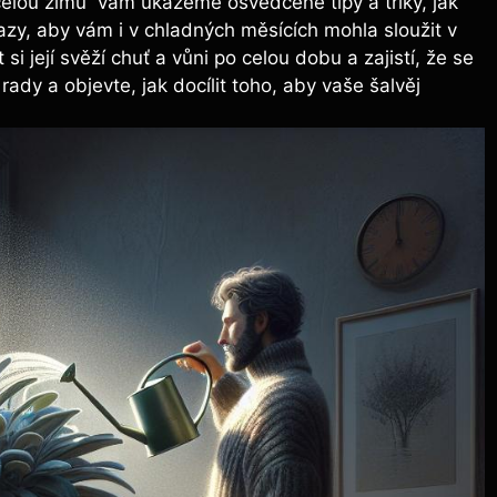
 celou zimu“ vám ukážeme osvědčené tipy a triky, jak
azy, aby vám i v chladných měsících mohla sloužit v
si její svěží chuť a vůni po celou dobu a zajistí, že se
rady a objevte, jak docílit toho, aby vaše šalvěj