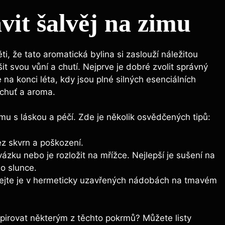
vit šalvěj na zimu
ti, že tato aromatická bylina si zaslouží náležitou
it svou vůní a chutí. Nejprve je dobré zvolit správný
e na konci léta, kdy jsou plné silných esenciálních
í chuť a aroma.
mu s láskou a péčí. Zde je několik osvědčených tipů:
ez skvrn a poškození.
zku nebo je rozložit na mřížce. Nejlepší je sušení na
o slunce.
vejte je v hermeticky uzavřených nádobách na tmavém
spirovat některým z těchto pokrmů? Můžete listy