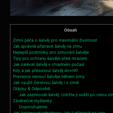
Obsah
Zimní péče o šalvěj pro maximální životnost
Jak správně připravit šalvěj na zimu
Nejlepší podmínky pro zimování šalvěje
Tipy pro ochranu šalvěje před mrazem
Jak zalévat šalvěj v chladném počasí
Kdy a jak přesunout šalvěj dovnitř
Prevence nemocí šalvěje během zimy
Jak využít čerstvou šalvěj i v zimě
Otázky & Odpovědi
Jak zazimovat šalvěj: Udržte ji svěží po celou z
Závěrečné myšlenky
Doporučujeme:
Jak zazimovat rebarboru: Jak ji připravit na jaro