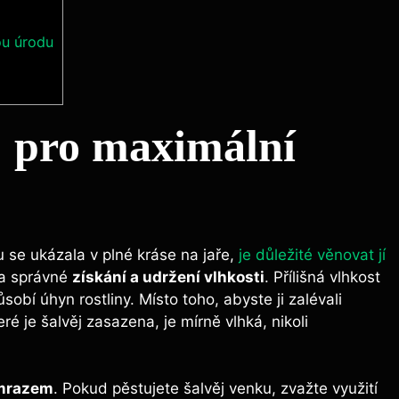
ou úrodu
j pro maximální
 se ukázala v plné kráse na jaře,
je důležité věnovat jí
na správné
získání a udržení vlhkosti
. Přílišná vlhkost
obí úhyn rostliny. Místo toho, abyste ji zalévali
ré je šalvěj zasazena, je mírně vlhká, nikoli
 mrazem
. Pokud pěstujete šalvěj venku, zvažte využití