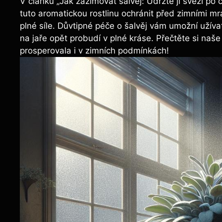
V článku „Jak zazimovat šalvěj: Udržte ji svěží po
tuto aromatickou rostlinu ochránit před zimními mr
plné síle. Důvtipné péče o šalvěj vám umožní užívat 
na jaře opět probudí v plné kráse. Přečtěte si naše 
prosperovala i v zimních podmínkách!