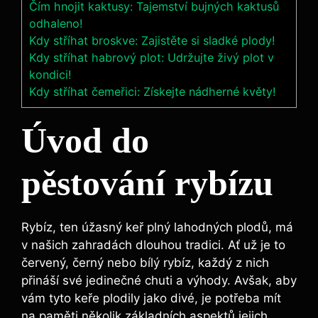
Čím hnojit kaktusy: Tajemství bujných kaktusů
odhaleno!
Kdy stříhat broskve: Zajistěte si sladké plody!
Kdy stříhat habrový plot: Udržujte živý plot v
kondici!
Kdy stříhat čemeřici: Získejte nádherné květy!
Úvod do
pěstování rybízu
Rybíz, ten úžasný keř plný lahodných plodů, má
v našich zahradách dlouhou tradici. Ať už je to
červený, černý nebo bílý rybíz, každý z nich
přináší své jedinečné chuti a výhody. Avšak, aby
vám tyto keře plodily jako divé, je potřeba mít
na paměti několik základních aspektů jejich