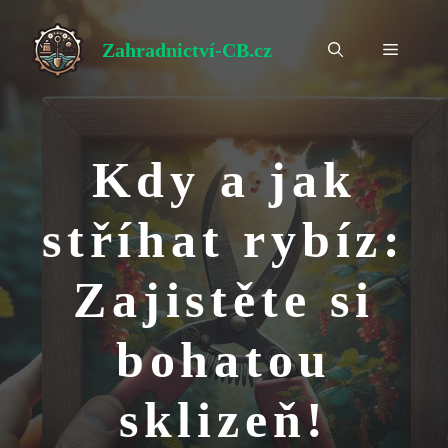
Přeskočit
na
Zahradnictví-CB.cz
Menu
obsah
Kdy a jak
stříhat rybíz:
Zajistěte si
bohatou
sklizeň!