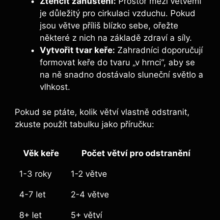
Ztenčit zahuštění:
Prostor mezi větvemi
je důležitý pro cirkulaci vzduchu. Pokud
jsou větve příliš blízko sebe, ořežte
některé z nich na základě zdraví a síly.
Vytvořit tvar keře:
Zahradníci doporučují
formovat keře do tvaru „v hrnci“, aby se
na ně snadno dostávalo sluneční světlo a
vlhkost.
Pokud se ptáte, kolik větví vlastně odstranit,
zkuste použít tabulku jako příručku:
Věk keře
Počet větví pro odstranění
1-3 roky
1-2 větve
4-7 let
2-4 větve
8+ let
5+ větví