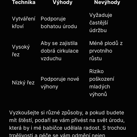
Technika
Výhody
Nevýhody
Vyžaduje
Vytváření
Podporuje
častější
křoví
bohatou úrodu
údržbu
Aby se zajistila
Méně plodů z
Vysoký
dobrá cirkulace
prvotního
řez
vzduchu
růstu
Riziko
Podporuje nové
poškození
Nízký řez
výhony
mladých
výhonů
Vyzkoušejte si různé způsoby, a pokud budete
mít štěstí, podaří se vám přivést na svět úrodu,
která by i mé babičce udělala radost. S trochou
trpělivosti a péče se vám odmění nejen