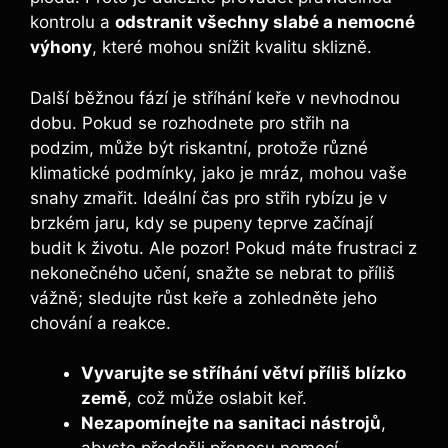
kontrolu a
odstranit všechny slabé a nemocné
výhony
, které mohou snížit kvalitu sklizně.
Další běžnou fází je stříhání keře v nevhodnou
dobu. Pokud se rozhodnete pro střih na
podzim, může být riskantní, protože různé
klimatické podmínky, jako je mráz, mohou vaše
snahy zmařit. Ideální čas pro střih rybízu je v
brzkém jaru, kdy se pupeny teprve začínají
budit k životu. Ale pozor! Pokud máte frustraci z
nekonečného učení, snažte se nebrat to příliš
vážně; sledujte růst keře a zohledněte jeho
chování a reakce.
Vyvarujte se stříhání větví příliš blízko
země
, což může oslabit keř.
Nezapomínejte na sanitaci nástrojů
,