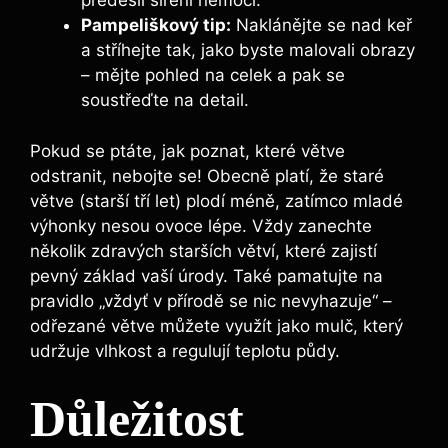
předešli šíření nemocí.
Pampeliškový tip:
Naklánějte se nad keř
a stříhejte tak, jako byste malovali obrazy
– mějte pohled na celek a pak se
soustřeďte na detail.
Pokud se ptáte, jak poznat, které větve
odstranit, nebojte se! Obecně platí, že staré
větve (starší tří let) plodí méně, zatímco mladé
výhonky nesou ovoce lépe. Vždy zanechte
několik zdravých starších větví, které zajistí
pevný základ vaší úrody. Také pamatujte na
pravidlo „vždyť v přírodě se nic nevyhazuje“ –
odřezané větve můžete využít jako mulč, který
udržuje vlhkost a regulují teplotu půdy.
Důležitost