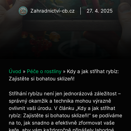
Zahradnictví-cb.cz
27. 4. 2025
Úvod
»
Péče o rostliny
»
Kdy a jak stříhat rybíz:
Zajistěte si bohatou sklizeň!
Stříhání rybízu není jen jednorázová záležitost –
správný okamžik a technika mohou výrazně
ovlivnit vaši úrodu. V článku „Kdy a jak stříhat
rybíz: Zajistěte si bohatou sklizeň!“ se podíváme
na to, jak snadno a efektivně zformovat vaše
keře, aby vám každoročně přinášely lahodné