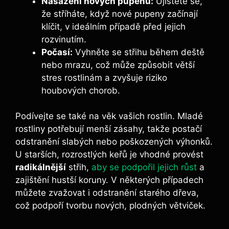
Nasazení nových pupenů:
Ujistěte se,
že stříháte, když nové pupeny začínají
klíčit, v ideálním případě před jejich
rozvinutím.
Počasí:
Vyhněte se střihu během deště
nebo mrazu, což může způsobit větší
stres rostlinám a zvyšuje riziko
houbových chorob.
Podívejte se také na věk vašich rostlin. Mladé
rostliny potřebují menší zásahy, takže postačí
odstranění slabých nebo poškozených výhonků.
U starších, rozrostlých keřů je vhodné provést
radikálnější
střih,
aby se podpořil jejich růst
a
zajištění hustší koruny. V některých případech
můžete zvažovat i odstranění starého dřeva,
což podpoří tvorbu nových, plodných větviček.