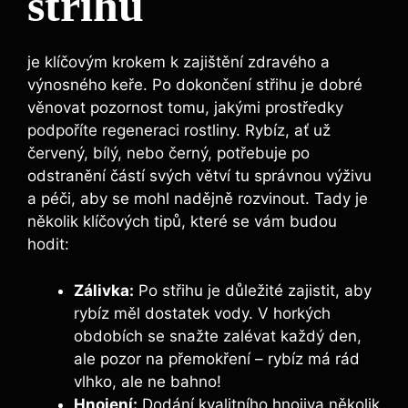
střihu
je klíčovým krokem k zajištění zdravého a
výnosného keře. Po dokončení střihu je dobré
věnovat pozornost tomu, jakými prostředky
podpoříte regeneraci rostliny. Rybíz, ať už
červený, bílý, nebo černý, potřebuje po
odstranění částí svých větví tu správnou výživu
a péči, aby se mohl nadějně rozvinout. Tady je
několik klíčových tipů, které se vám budou
hodit:
Zálivka:
Po střihu je důležité zajistit, aby
rybíz měl dostatek vody. V horkých
obdobích se snažte zalévat každý den,
ale pozor na přemokření – rybíz má rád
vlhko, ale ne bahno!
Hnojení:
Dodání kvalitního hnojiva několik