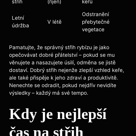
střih
(říjen)
keřů
Odstranění
Letní
V létě
přebytečné
údržba
vegetace
Pamatujte, že správný střih rybízu je jako
opečovávat dobré přátelství – pokud se mu
věnujete a nasazujete úsilí, odměna se jistě
dostaví. Dobrý střih nejenže zlepší vzhled keře,
ale také přispěje k jeho zdraví a produktivitě.
Nenechte se odradit, pokud nejdřív nevidíte
výsledky – každý má své tempo.
Kdy je nejlepší
čas na střih