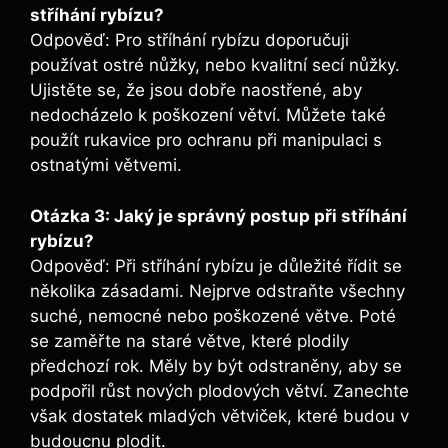
stříhání rybízu?
Odpověď: Pro stříhání rybízu doporučuji
používat ostré nůžky, nebo kvalitní secí nůžky.
Ujistěte se, že jsou dobře naostřené, aby
nedocházelo k poškození větví. Můžete také
použít rukavice pro ochranu při manipulaci s
ostnatými větvemi.
Otázka 3: Jaký je správný postup při stříhání
rybízu?
Odpověď: Při stříhání rybízu je důležité řídit se
několika zásadami. Nejprve odstraňte všechny
suché, nemocné nebo poškozené větve. Poté
se zaměřte na staré větve, které plodily
předchozí rok. Měly by být odstraněny, aby se
podpořil růst nových plodových větví. Zanechte
však dostatek mladých větviček, které budou v
budoucnu plodit.