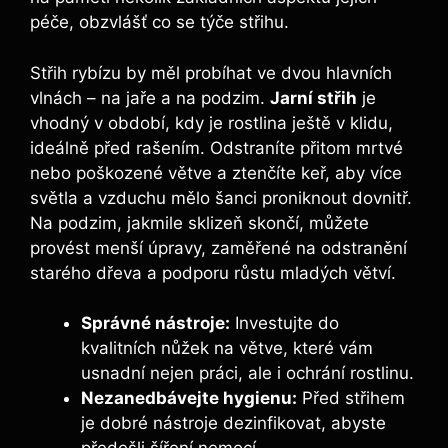
péče, obzvlášť co se týče střihu.
Střih rybízu by měl probíhat ve dvou hlavních
vlnách – na jaře a na podzim.
Jarní střih
je
vhodný v období, kdy je rostlina ještě v klidu,
ideálně před rašením. Odstraníte přitom mrtvé
nebo poškozené větve a ztenčíte keř, aby více
světla a vzduchu mělo šanci proniknout dovnitř.
Na podzim, jakmile sklizeň skončí, můžete
provést menší úpravy, zaměřené na odstranění
starého dřeva a podporu růstu mladých větví.
Správné nástroje:
Investujte do
kvalitních nůžek na větve, které vám
usnadní nejen práci, ale i ochrání rostlinu.
Nezanedbávejte hygienu:
Před střihem
je dobré nástroje dezinfikovat, abyste