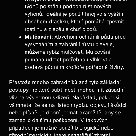
týdnů po střihu podpoří růst nových
výhonů. Ideální je použít hnojivo s vyšším
obsahem draslíku, které pomáhá zpevnit
rostlinu a zlepšuje chuť plodů.
Mulčování:
Abychom ochránili půdu před
vysycháním a zabránili růstu plevele,
můžeme rybíz mulčovat. Mulčování
pomáhá udržet potřebnou vlhkost a
dodává půdní mikroflóře potřebné živiny.
Přestože mnoho zahradníků zná tyto základní
postupy, některé subtilnosti mohou mít zásadní
vliv na výslednou sklizeň. Například, pokud si
všimnete, že se na listech rybízu objevují škůdci
nebo plísně, je dobré jednat okamžitě, aby se
zamezilo dalšímu poškození. V takových
případech je možné použít biologické nebo
přírodní pesticidy, které nezatěžují životní