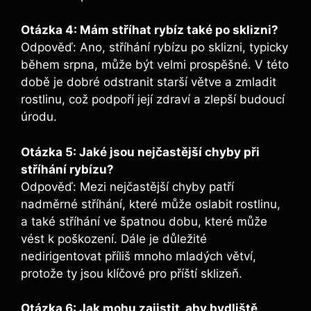
Otázka 4: Mám stříhat rybíz také po sklizni?
Odpověď: Ano, stříhání rybízu po sklizni, typicky
během srpna, může být velmi prospěšné. V této
době je dobré odstranit starší větve a zmladit
rostlinu, což podpoří její zdraví a zlepší budoucí
úrodu.
Otázka 5: Jaké jsou nejčastější chyby při
stříhání rybízu?
Odpověď: Mezi nejčastější chyby patří
nadměrné stříhání, které může oslabit rostlinu,
a také stříhání ve špatnou dobu, které může
vést k poškození. Dále je důležité
nedirigentovat příliš mnoho mladých větví,
protože ty jsou klíčové pro příští sklizeň.
Otázka 6: Jak mohu zajistit, aby bydliště