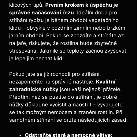
klíčových tipů.
Prvním krokem k úspěchu je
správné načasování řezu
. Ideální doba pro
stříhání rybízu je během období vegetačního
klidu – obvykle v pozdním zimním nebo brzkém
jarním období. Pokud se zpozdíte a stříháte až
na jaře, riskujete, že rostlina bude zbytečně
stresována. Jakmile se teploty začnou zvyšovat,
je lépe jim nechat klid!
Pokud jste se již rozhodli pro stříhání,
nezapomeňte na správné nástroje.
Kvalitní
zahradnické nůžky
jsou vaši nejlepší přátelé.
Předtím, než se pustíte do stříhání, je dobré
nůžky důkladně vyčistit a naostřit – vyvarujete
se tak možným nemocem a zranění rostlin. Při
samotném stříhání se držte následujících zásad:
Odstraňte staré a nemocné větve: