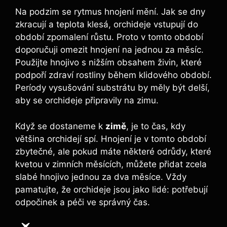
Na podzim se ‍rytmus hnojení mění. Jak se⁢ dny
zkracují a teplota klesá, orchideje ⁤vstupují ⁤do
období zpomalení růstu. Proto ‌v tomto období
doporučuji omezit ​hnojení na jednou za měsíc.
Použijte hnojivo s nižším obsahem živin, které
⁤podpoří zdraví rostliny během klidového období.
Períody vysušování ⁢substrátu by měly‌ být delší,
aby ​se orchideje připravily ⁣na‌ zimu.
Když se‌ dostaneme⁣ k
zimě
, je to čas, kdy
většina orchidejí spí. Hnojení je v tomto‌ období
zbytečné, ale pokud máte‌ některé odrůdy, ​které
kvetou⁢ v zimních měsících, můžete přidat zcela⁣
slabé hnojivo jednou za dva ​měsíce. Vždy
⁢pamatujte, že orchideje jsou jako lidé: potřebují⁣
odpočinek a péči ve ⁤správný čas.