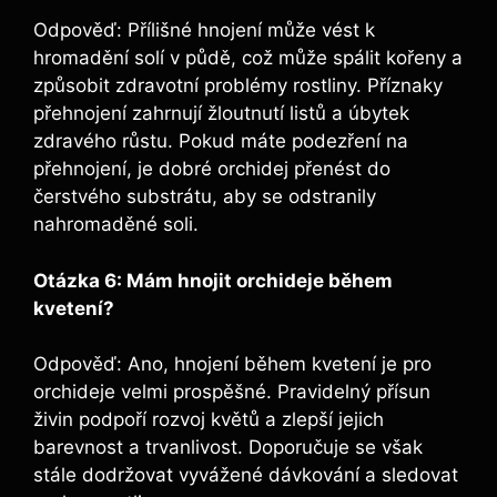
Odpověď: Přílišné hnojení může vést k
hromadění solí⁢ v půdě, což může spálit kořeny a
způsobit zdravotní ‌problémy rostliny. ⁢Příznaky
přehnojení zahrnují žloutnutí listů a ⁤úbytek
zdravého růstu. Pokud máte podezření⁢ na
⁣přehnojení,⁢ je dobré orchidej ​přenést do
čerstvého substrátu, ‌aby se odstranily
nahromaděné⁤ soli.
Otázka 6: Mám hnojit orchideje ‍během
‍kvetení?
Odpověď: Ano, hnojení během kvetení je pro
orchideje ​velmi prospěšné. ⁤Pravidelný přísun
živin podpoří rozvoj květů a zlepší jejich
barevnost⁣ a trvanlivost. Doporučuje se však
stále dodržovat vyvážené dávkování a sledovat ​