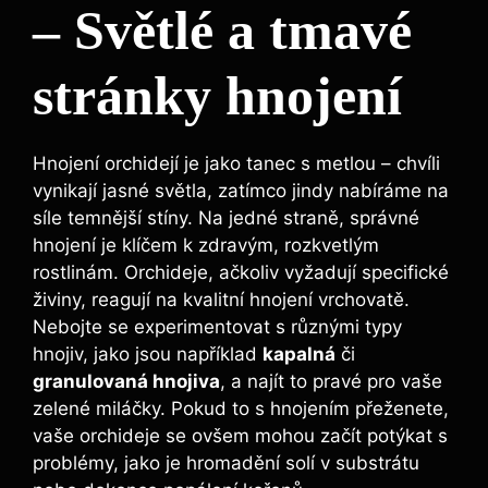
– Světlé ⁤a tmavé⁢
stránky hnojení
Hnojení orchidejí⁣ je ‍jako tanec s metlou – chvíli ​
vynikají jasné světla, zatímco jindy nabíráme na
síle temnější stíny.⁣ Na jedné straně,‍ správné⁣
hnojení je klíčem ⁢k zdravým, rozkvetlým
rostlinám. Orchideje, ačkoliv vyžadují specifické
živiny,⁣ reagují na kvalitní hnojení vrchovatě.
Nebojte se experimentovat s různými typy
‌hnojiv, jako jsou například
kapalná
či
granulovaná hnojiva
,⁤ a najít to pravé pro⁢ vaše
zelené⁤ miláčky.⁢ Pokud to s hnojením přeženete,
vaše orchideje se ovšem mohou začít potýkat⁢ s
problémy, jako ⁤je hromadění solí v substrátu‍