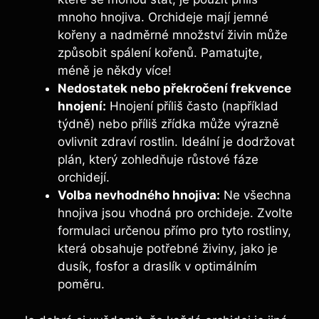
mnoho hnojiva. Orchideje mají jemné
‌kořeny a nadměrné množství‌ živin může
způsobit ⁣spálení kořenů. Pamatujte,
méně je ‌někdy více!
Nedostatek nebo překročení ‍frekvence
hnojení:
Hnojení příliš⁤ často (například
týdně) ⁣nebo příliš zřídka ⁣může⁤ výrazně
⁣ovlivnit⁣ zdraví rostlin. Ideální‌ je ‌dodržovat
plán, který zohledňuje ⁤růstové⁤ fáze
orchidejí.
Volba nevhodného hnojiva:
Ne všechna
hnojiva ‌jsou vhodná pro orchideje. Zvolte
formulaci určenou ‌přímo pro tyto rostliny,​
která obsahuje potřebné živiny, jako je
dusík, fosfor a draslík v optimálním
poměru.