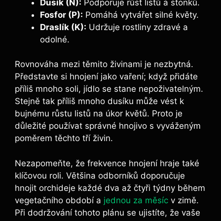
Dusík (N):
Podporuje růst listů⁢ a stonků.
Fosfor‌ (P):
Pomáhá vytvářet silné květy.
Draslík (K):
Udržuje rostliny zdravé a
odolné.
Rovnováha mezi těmito ‌živinami je nezbytná.
⁣Představte si hnojení ‍jako vaření; když přidáte
příliš mnoho soli, jídlo se stane nepoživatelným.
Stejně tak příliš mnoho dusíku může vést k
bujnému růstu listů na úkor květů. Proto je
důležité používat správné hnojivo s ‍vyváženým
poměrem těchto tří⁣ živin.
Nezapomeňte, že frekvence ‌hnojení hraje ⁢také
klíčovou roli. Většina ⁢odborníků doporučuje
⁤hnojit orchideje každé​ dva až čtyři týdny během
vegetačního období a ​
jednou ⁣za měsíc
v zimě.‍
Při dodržování tohoto ‍plánu‌ se ujistíte, že ⁢vaše