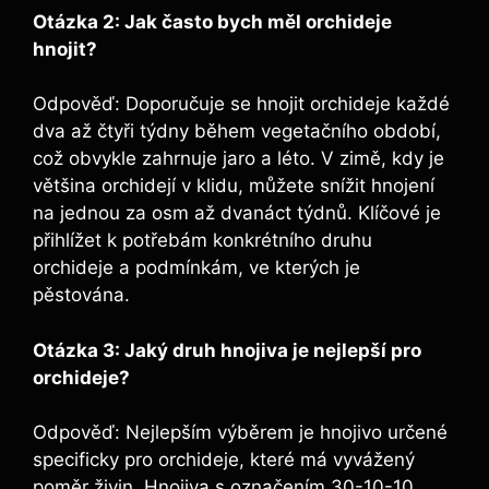
Otázka 2: Jak často bych měl orchideje
hnojit?
Odpověď: Doporučuje se hnojit orchideje každé
dva až čtyři ⁢týdny během vegetačního​ období,
což obvykle zahrnuje ‍jaro a léto. V ⁢zimě, kdy je​
většina orchidejí v klidu, můžete snížit hnojení‌
na jednou ⁤za osm až dvanáct⁣ týdnů. Klíčové je
přihlížet k potřebám konkrétního druhu​
orchideje a podmínkám, ve kterých ‍je
pěstována.
Otázka 3: Jaký ⁤druh hnojiva je nejlepší pro
orchideje?
Odpověď: Nejlepším výběrem ⁣je⁣ hnojivo určené
specificky pro orchideje, které má vyvážený‍
poměr živin. Hnojiva s označením 30-10-10