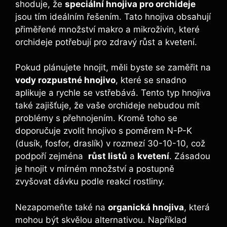
shoduje, že
speciální hnojiva ​pro orchideje
jsou ⁤tím ideálním řešením. Tato hnojiva ⁤obsahují
přiměřené množství makro a mikroživin, které
orchideje potřebují ‍pro zdravý⁤ růst⁢ a kvetení.
Pokud plánujete hnojit, měli byste ⁣se zaměřit na
vody rozpustné hnojivo
, které se snadno
aplikuje a ​rychle se vstřebává. Tento typ hnojiva
také zajišťuje,‌ že vaše orchideje nebudou ‌mít
problémy ​s přehnojením. Kromě⁢ toho se
doporučuje zvolit hnojivo ⁢s poměrem N-P-K
(dusík,​ fosfor, draslík) v‍ rozmezí 30-10-10, což⁢
podpoří ​zejména ‌
růst listů
a
kvetení
. Zásadou
je⁤ hnojit v mírném množství a ⁣postupně
zvyšovat dávku podle reakcí rostliny.
Nezapomeňte také na
organická hnojiva
, která
mohou být skvělou alternativou. ⁣Například