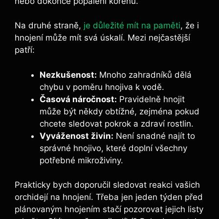
nebo dokonce popálení kořenů.
Na druhé straně,
je důležité mít na paměti
, že i
⁣hnojení může mít svá úskalí. Mezi nejčastější
patří:
Nezkušenost:
Mnoho⁤ zahradníků dělá
chybu ‍v poměru hnojiva k vodě.
Časová náročnost:
Pravidelně hnojit
‍může být někdy obtížné,‍ zejména ⁢pokud
chcete sledovat pokrok a zdraví ‌rostlin.
Vyváženost živin:
Není snadné najít ⁢to
správné hnojivo, které doplní všechny
potřebné mikroživiny.
Prakticky bych doporučil sledovat reakci vašich
orchidejí na hnojení. Třeba jen jeden týden před
plánovaným hnojením stačí pozorovat jejich ‍listy