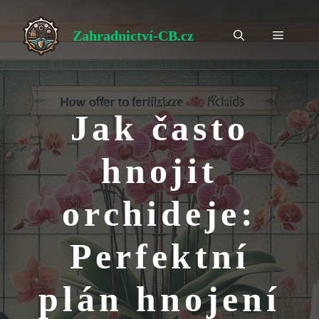
Přeskočit
na
Zahradnictví-CB.cz
Menu
obsah
Jak často
hnojit
orchideje:
Perfektní
plán hnojení