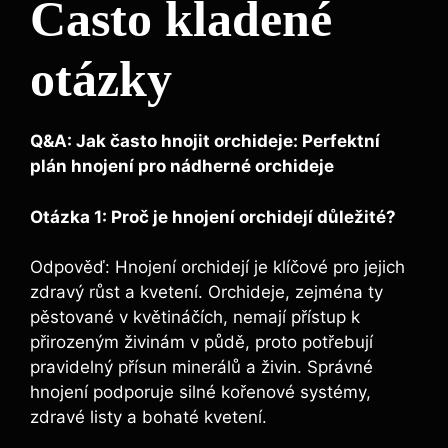
Často​ kladené
otázky
Q&A: Jak často hnojit orchideje: Perfektní
plán hnojení pro⁤ nádherné orchideje
Otázka 1: Proč je hnojení orchidejí důležité?
Odpověď: ‍Hnojení orchidejí je ⁣klíčové ⁢pro jejich
zdravý růst a kvetení.⁤ Orchideje, ‌zejména ty
pěstované v ⁣květináčích, nemají přístup k
⁣přirozeným živinám​ v půdě, proto ⁢potřebují
pravidelný‌ přísun minerálů a​ živin. Správné‌
hnojení ‌podporuje ‍silné kořenové‌ systémy,
zdravé listy a bohaté kvetení.