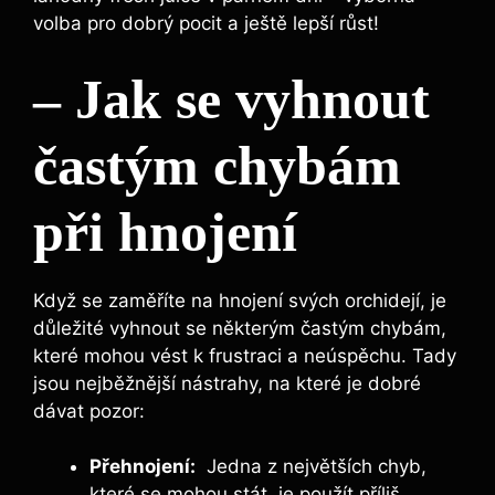
volba pro ⁢dobrý pocit a ještě lepší růst!
– Jak se vyhnout
⁢častým chybám
při ​hnojení
Když se zaměříte na hnojení svých orchidejí, ‍je‌
důležité vyhnout se některým častým chybám,
které ⁢mohou vést⁣ k ⁢frustraci ⁤a⁣ neúspěchu. Tady
jsou nejběžnější nástrahy, na které je dobré
dávat pozor:
Přehnojení:
⁤ Jedna z‌ největších chyb,
které se mohou stát, je ‍použít příliš‌