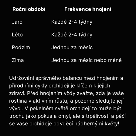
Roční období
Frekvence​ hnojení
Jaro
Každé 2-4 týdny
Léto
Každé 2-4 týdny
Podzim
Jednou za měsíc
Zima
Jednou za měsíc ‌nebo méně
Udržování‍ správného balancu mezi hnojením⁣ a​
přírodními cykly ‍orchidejí ⁤je‍ klíčem k jejich⁢
zdraví. Před hnojením vždy zvažte, zda je vaše
‌rostlina v aktivním růstu,​ a⁣ pozorně sledujte její‍
vývoj.​ V pekelném světě orchidejí​ to může být
trochu jako⁢ pokus⁤ a omyl, ale s trpělivostí a péčí
se vaše orchideje odvděčí nádhernými květy!