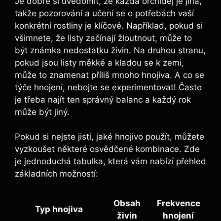
Je dobré si uvědomit,‌ že každá orchidej je jiná,
takže pozorování a učení se ‌o ⁢potřebách ‍vaší
konkrétní rostliny⁢ je klíčové. Například, pokud si
všimnete, že listy ​začínají žloutnout,‌ může to
být známka nedostatku ⁢živin. Na druhou stranu,
pokud jsou ⁢listy měkké a‍ kladou se k ‍zemi,
může to ​znamenat⁣ příliš mnoho hnojiva.​ A co se
týče hnojení, nebojte se experimentovat! Často ​
je ⁤třeba ‌najít ten správný balanc a každý rok
může⁣ být jiný.
Pokud si⁢ nejste jisti, jaké hnojivo použít, můžete
vyzkoušet některé osvědčené kombinace. Zde
je jednoduchá⁣ tabulka, která vám nabízí přehled
základních‌ možností:
Obsah
Frekvence
Typ hnojiva
živin
hnojení