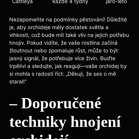
Cattleya
každé 4 týdny
jaro-léto
Nezapomeňte⁢ na podmínky‌ pěstování! Důležité
je, aby orchideje měly dostatek světla a​
vlhkosti, což bude mít také vliv na jejich potřebu‌
hnojiv. ‍Pokud vidíte, že vaše rostlina začíná
žloutnout nebo zpomaluje ‌růst, může ‍to být
jasný signál, že potřebuje ⁣více živin. Buďte
trpěliví a sledujte, jak reagují—vaše ⁢orchidej by
si mohla s radostí říct: „Děkuji, že ses o mě
staral!“
– Doporučené
techniky hnojení