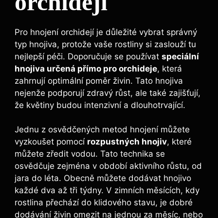
orchidejí
Pro hnojení‍ orchidejí je důležité vybrat správný​
typ hnojiva, protože ​vaše rostliny si⁤ zaslouží ⁣tu
nejlepší péči. ‌Doporučuje se používat
speciální
hnojiva⁤ určená přímo pro orchideje
, která
zahrnují optimální⁣ poměr živin. Tato hnojiva⁤
nejenže podporují ‍zdravý růst, ale ⁢také ​zajišťují,
že ⁤květiny budou intenzivní a dlouhotrvající.
Jednu z osvědčených metod hnojení můžete
vyzkoušet pomocí
rozpustných hnojiv
, které
⁣můžete zředit vodou. Tato technika se
osvědčuje⁤ zejména v období‌ aktivního růstu, od
jara do léta. Obecně můžete dodávat‌ hnojivo
každé dva až tři týdny. V zimních⁤ měsících, kdy
⁣rostlina přechází do klidového stavu, je ​dobré
dodávání ‍živin⁢ omezit na jednou za měsíc, nebo