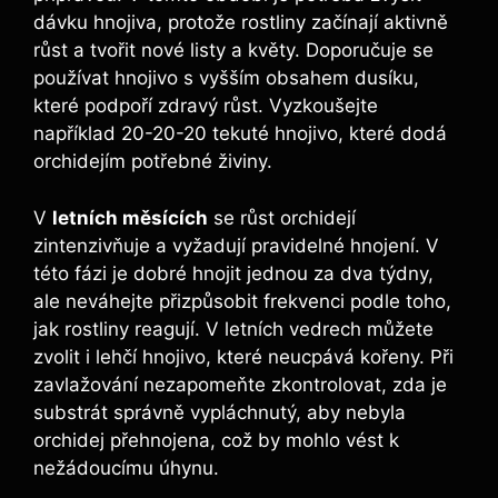
dávku hnojiva, protože‍ rostliny začínají aktivně⁢
růst a tvořit nové listy a ⁤květy. Doporučuje se
‍používat hnojivo s⁢ vyšším⁣ obsahem dusíku,
které podpoří zdravý růst. Vyzkoušejte
například 20-20-20 tekuté hnojivo, které dodá
orchidejím ‌potřebné ​živiny.
V
letních ‌měsících
se růst​ orchidejí
zintenzivňuje a vyžadují⁤ pravidelné hnojení. V
⁢této fázi je⁢ dobré hnojit jednou ​za dva týdny,​
ale neváhejte přizpůsobit frekvenci podle toho,
jak rostliny reagují. V letních vedrech ⁢můžete
zvolit i lehčí⁤ hnojivo, které neucpává kořeny. Při
zavlažování nezapomeňte zkontrolovat, zda je
⁢substrát⁤ správně vypláchnutý, aby nebyla
orchidej přehnojena, což by⁤ mohlo vést ⁣k
nežádoucímu úhynu.