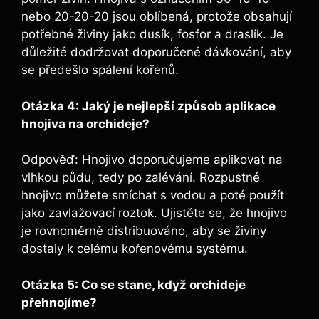
nebo 20-20-20 jsou oblíbená, protože⁤ obsahují
potřebné živiny jako dusík, fosfor⁤ a draslík. Je
důležité dodržovat doporučené ⁤dávkování, aby
se předešlo ⁤spálení kořenů.
Otázka 4: Jaký je‍ nejlepší způsob aplikace
hnojiva na orchideje?
Odpověď: ​Hnojivo doporučujeme aplikovat na
vlhkou půdu,‍ tedy‌ po zalévání. Rozpustné⁣
hnojivo můžete​ smíchat s vodou a ⁢poté použít
jako zavlažovací roztok. ⁤Ujistěte se, že‍ hnojivo⁣
je rovnoměrně⁢ distribuováno,‌ aby se živiny
⁤dostaly k celému kořenovému systému.
Otázka 5: ​Co se stane, když orchideje
přehnojíme?