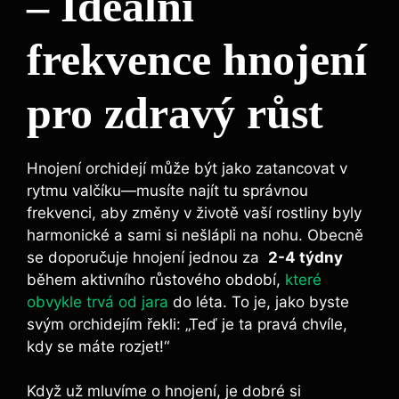
– Ideální
frekvence ⁢hnojení
pro ‌zdravý růst
Hnojení orchidejí může být jako zatancovat v
rytmu valčíku—musíte najít‌ tu správnou
frekvenci, aby změny v životě vaší rostliny byly
harmonické a sami si nešlápli na⁢ nohu. ‌Obecně
se doporučuje hnojení​ jednou za ‌
2-4 ​týdny
během aktivního růstového období,
které
obvykle trvá od jara
do léta. To je, ‍jako byste
svým orchidejím řekli: „Teď je‌ ta pravá chvíle,
kdy se máte rozjet!“
Když ⁤už mluvíme o ‍hnojení, je ⁣dobré si