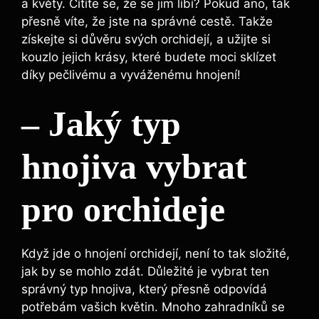
a květy. ⁤Cítíte se, že ⁣se ​jim líbí? Pokud ano, tak
přesně víte, že jste na‍ správné cestě. Takže
získejte si důvěru svých orchidejí, a⁣ užijte ⁢si
kouzlo jejich krásy, ​které budete ⁤moci sklízet
díky pečlivému a vyváženému hnojení!
– Jaký typ
‍hnojiva vybrat
pro orchideje
Když ​jde o​ hnojení orchidejí, ‌není to ⁣tak složité,
⁤jak by⁤ se mohlo zdát. Důležité je vybrat ten
⁢správný typ hnojiva, ⁢který přesně‍ odpovídá‌
potřebám vašich‌ květin. Mnoho zahradníků se