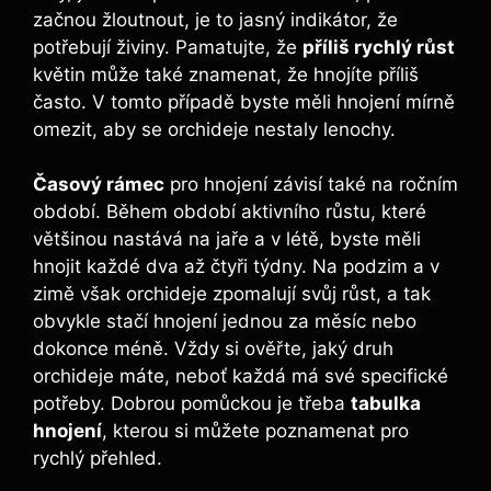
začnou žloutnout, ​je ‌to jasný ⁣indikátor, že
potřebují živiny. Pamatujte, že
příliš rychlý ‍růst
‍květin může také znamenat, ​že⁤ hnojíte příliš
často. V ⁢tomto případě‌ byste měli hnojení mírně
​omezit,⁢ aby se‍ orchideje nestaly lenochy.
Časový⁤ rámec
pro hnojení závisí také na ročním
období. Během období aktivního růstu, které
většinou nastává na jaře a v létě, byste měli⁢
hnojit každé ⁢dva až čtyři týdny.‍ Na podzim a v
zimě však orchideje zpomalují svůj růst, a tak⁢
obvykle stačí hnojení jednou ‍za měsíc nebo
dokonce⁢ méně. Vždy si ověřte, jaký ⁤druh
orchideje⁣ máte, neboť každá​ má své‍ specifické
potřeby. Dobrou pomůckou je ⁢třeba
tabulka
hnojení
, kterou si⁢ můžete ​poznamenat pro
rychlý přehled.