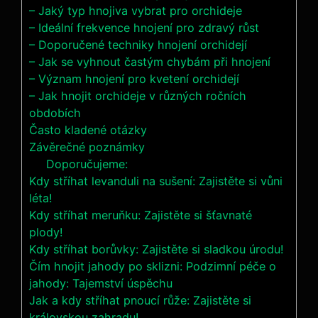
– Jaký typ ‍hnojiva vybrat pro orchideje
– Ideální frekvence ⁢hnojení pro ‌zdravý růst
– Doporučené techniky hnojení orchidejí
– Jak se vyhnout ⁢častým chybám při ​hnojení
– Význam hnojení pro kvetení orchidejí
– Jak hnojit orchideje‌ v různých ročních
obdobích
Často​ kladené otázky
Závěrečné ⁤poznámky
Doporučujeme:
Kdy stříhat levanduli na sušení: Zajistěte si vůni
léta!
Kdy stříhat meruňku: Zajistěte si šťavnaté
plody!
Kdy stříhat borůvky: Zajistěte si sladkou úrodu!
Čím hnojit jahody po sklizni: Podzimní péče o
jahody: Tajemství úspěchu
Jak a kdy stříhat pnoucí růže: Zajistěte si
královskou zahradu!