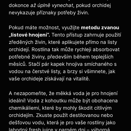
dokonce
až úplně‌ vynechat
, pokud⁢ orchidej
nevykazuje příznaky ⁢potřeby‍ živin.
Pokud máte⁢ možnost, využijte
metodu ⁣zvanou
„listové ​hnojení“.
⁤Tento přístup zahrnuje použití
zředěných živin,⁢ které ⁤aplikujete přímo na listy
⁣orchidejí. Rostlina tak⁣ může rychleji absorbovat‌
potřebné živiny, především‌ během teplejších
‌měsíců. Stačí pár kapek hnojiva smíchaného s⁢
vodou na čerstvé listy, ⁢a ⁤brzy si ⁢všimnete,‍ jak
vaše orchideje ⁣získávají​ na vitalitě.
A nezapomeňte, že měkká voda je pro hnojení
ideální! ​Voda z kohoutku ⁤může být obohacena
chemikáliemi, které by mohly⁣ škodit ‍citlivým
orchidejím. Zkuste použít destilovanou nebo
dešťovou vodu, která je pro vaše ⁢rostliny​ jako ​
lahodný fresh juice⁢ v parném dni –​ výborná