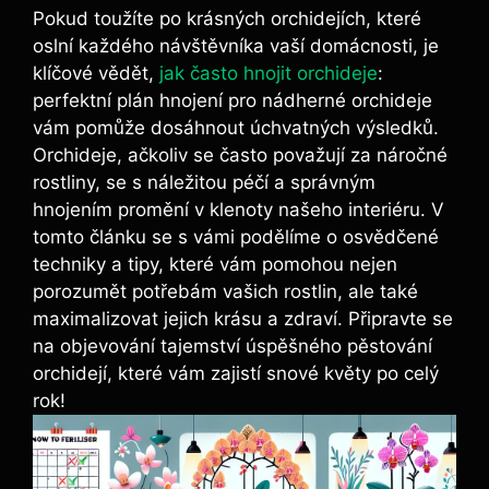
Pokud toužíte⁣ po krásných orchidejích,⁤ které
oslní každého návštěvníka vaší ​domácnosti, je
⁤klíčové vědět,
jak často hnojit orchideje
:
perfektní plán‍ hnojení pro nádherné orchideje
vám pomůže dosáhnout ‌úchvatných výsledků.
Orchideje, ačkoliv​ se⁤ často považují za​ náročné
rostliny, se s náležitou péčí ⁢a správným
hnojením promění v klenoty našeho interiéru. V
tomto článku se s vámi podělíme o ⁤osvědčené
techniky‍ a tipy, které vám pomohou⁤ nejen
⁢porozumět potřebám vašich rostlin, ale ⁢také
maximalizovat jejich krásu a zdraví. Připravte se
na objevování⁢ tajemství úspěšného pěstování
orchidejí, ⁣které vám zajistí snové květy po celý​
rok!