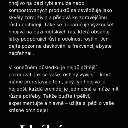
hnojivo na bázi rybí emulze nebo
kompostovaných produktů se osvědčuje jako
⁢skvělý zdroj živin‌ a přispívá ke zdravějšímu
růstu⁤ orchidejí. Také se doporučuje‌ vyzkoušet‍
hnojiva ⁤na ‍bázi mořských řas, ⁣která obsahují ​
látky podporující⁣ růst a odolnost rostlin. Jen
dejte pozor na dávkování a frekvenci, abyste
nepřehnali.
V konečném důsledku je nejdůležitější
pozorovat, jak se ⁤vaše rostliny vyvíjejí. ⁢I když
máme představy o tom, jaký typ hnojiva‌ je
nejlepší, každá orchidej je‍ jedinečná a může mít
různé potřeby. Takže​ buďte trpěliví, ​
experimentujte a hlavně – užijte si péči o vaše
krásné orchideje!