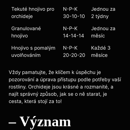
Tekuté hnojivo pro
N-P-K
Jednou za
orchideje
30-10-10
2 týdny
Granulované
N-P-K
Jednou za
hnojivo
14-14-14
měsíc
Hnojivo s pomalým
N-P-K
Každé 3
uvolňováním
20-20-20
měsíce
Vždy⁤ pamatujte, že klíčem k​ úspěchu je
pozorování​ a úprava přístupu‍ podle potřeby vaší
rostliny. Orchideje jsou krásné a rozmanité, a
najít správný způsob,⁢ jak se o ně ​starat, je
cesta, která stojí za to!
– Význam