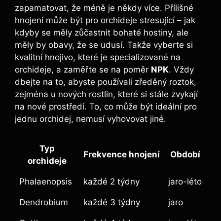
zapamatovat, že méně je někdy více. Přílišné
hnojení může být pro ⁣orchideje stresující – jak
kdyby se měly zůčastnit ​bohaté hostiny, ale​
měly by obavy, že se udusí. Takže vyberte si
kvalitní ⁣hnojivo, které je specializované na
⁣orchideje, a zaměřte se na ‌poměr
NPK
. Vždy
dbejte na to, ⁣abyste používali zředěný roztok,
zejména u nových rostlin, které ‍si​ stále zvykají
na nové prostředí. To, ⁢co⁢ může být ideální pro
jednu orchidej, nemusí vyhovovat jiné.
Typ
Frekvence hnojení
Období
orchideje
Phalaenopsis
každé 2 týdny
jaro-léto
Dendrobium
každé 3 týdny
jaro