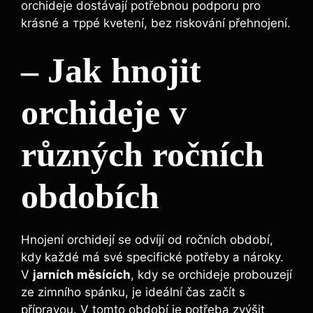
orchideje dostávají potřebnou ⁢podporu pro
krásné a трpé ‌kvetení, ⁤bez riskování přehnojení.
– Jak hnojit
orchideje‌ v
různých ročních
obdobích
Hnojení orchidejí ⁣se odvíjí od ročních období,
kdy každé ‌má ⁤své specifické‌ potřeby a nároky.
V‍
jarních měsících
, kdy ‌se orchideje⁢ probouzejí
ze zimního spánku, je ideální čas začít⁣ s
přípravou.‌ V tomto období je potřeba ⁣zvýšit⁤