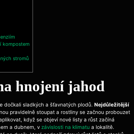
tenziím
ení kompostem
cných stromů
 na hnojení jahod
e dočkali sladkých a šťavnatých plodů.
Nejdůležitější
ačnou pravidelně stoupat a rostliny se začnou ​probouzet
likovat, když se objeví ⁤nové‍ listy a růst ⁤začíná
znem a dubnem,​ v
závislosti na klimatu
a lokalitě.