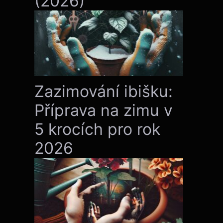
(2026)
Zazimování ibišku:
Příprava na zimu v
5 krocích pro rok
2026
dosáhli lahodného výsledku. Po sklizni, kdy je ros