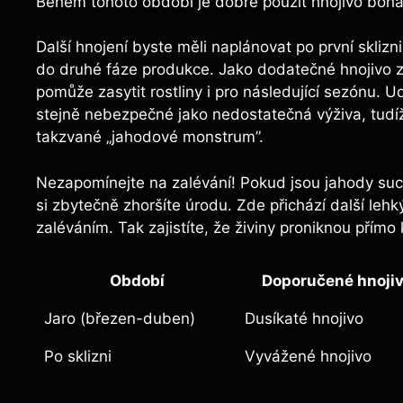
Během tohoto období je dobré ​použít hnojivo bohat
Další hnojení‍ byste měli naplánovat po ⁤první skliz
do druhé fáze ⁤produkce. Jako ⁤dodatečné hnojivo 
pomůže zasytit rostliny‌ i pro následující sezónu. Ud
stejně nebezpečné jako nedostatečná výživa, tudíž 
takzvané „jahodové monstrum”.
Nezapomínejte⁣ na ⁢zalévání! Pokud jsou jahody suché
si zbytečně zhoršíte ​úrodu. Zde přichází další lehký
zaléváním. Tak⁣ zajistíte, že živiny proniknou​ přímo
Období
Doporučené hnoji
Jaro (březen-duben)
Dusíkaté hnojivo
Po sklizni
Vyvážené hnojivo