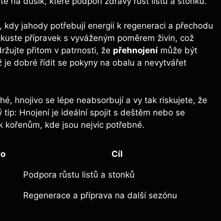
é na dusík, které podpoří zdravý růst listů a stonků.
ni, kdy ​jahody potřebují energii k regeneraci a přechodu
zkuste přípravek s⁢ vyváženým poměrem živin, což
ržujte⁣ přitom v patrnosti, že⁤
přehnojení
může být
je dobré řídit ⁢se pokyny na obalu a nevytvářet
, hnojivo se ⁢lépe neabsorbují a vy tak⁣ riskujete, že
 tip: ‍Hnojení‍ je ideální spojit s deštěm nebo se
⁤ k kořenům, kde jsou​ nejvíc potřebné.
vo
Cíl
Podpora růstu listů a stonků
Regenerace a příprava na další sezónu