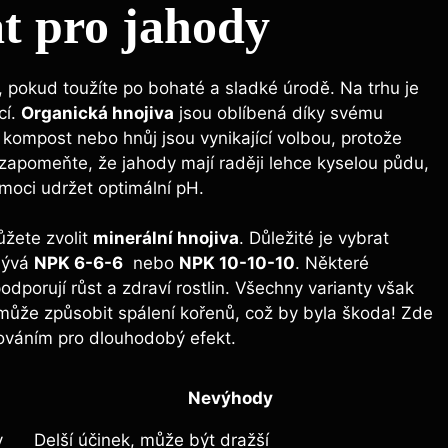
t pro‍ jahody
,⁣ pokud toužíte po bohaté a sladké⁤ úrodě. Na trhu⁢ je
cí.
Organická hnojiva
jsou oblíbená díky svému‍
 kompost nebo hnůj jsou⁢ vynikající volbou, protože
 Nezapomeňte,⁢ že jahody mají raději lehce kyselou půdu,
oci udržet optimální pH.
můžete zvolit
minerální ⁢hnojiva
. Důležité je vybrat
 bývá
NPK 6-6-6
​ nebo
NPK 10-10-10
. ​Některé
 podporují růst a zdraví rostlin. Všechny varianty však
a může způsobit spálení kořenů, což by byla škoda! Zde
ováním pro dlouhodobý efekt.
Nevýhody
y
Delší⁤ účinek, může být dražší