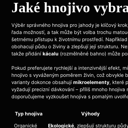
Jaké hnojivo vybra
Výběr správného hnojiva​ pro jahody je klíčový ⁣krok
řada možností, a tak‌ může být volba trochu matou
šetrnému přístupu k životnímu prostředí. Například
obohacují půdu⁢ o živiny a⁤ zlepšují‌ její strukturu.
takže přidání
kácalu
(rozmělněné bahno) může pom
Pokud preferujete rychlejší a⁣ intenzivnější efekt, 
⁤hnojivo s⁣ vyváženým poměrem živin, což ⁣obvykle
varianty dokonce obsahují⁤
mikroelementy
, které‍
vyžadují precizní dávkování – příliš mnoho hnojiv
doporučujeme vyzkoušet hnojiva ‌s pomalým uvolň
Typ hnojiva
Výhody
Organické
Ekologické
, zlepšují strukturu ⁣půd