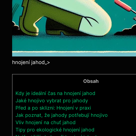
hnojení jahod„>
Obsah
Kdy je ideální čas na hnojení jahod
Jaké hnojivo vybrat pro‍ jahody
Před a po sklizni: Hnojení v praxi
Jak⁣ poznat, že⁤ jahody ​potřebují hnojivo
Vliv hnojení na chuť jahod
Tipy pro ekologické ‍hnojení jahod