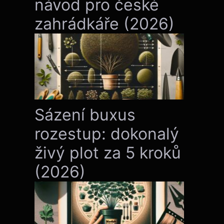
návod pro české
zahrádkáře (2026)
Sázení buxus
rozestup: dokonalý
živý plot za 5 kroků
(2026)