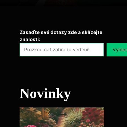
Zasaďte své dotazy zde a sklízejte
znalosti:
Vyhle
Novinky