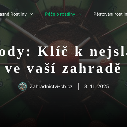
asné Rostliny
Péče o rostliny
Pěstování rostli
ody: Klíč k nej
ve vaší zahradě
Zahradnictví-cb.cz
3. 11. 2025