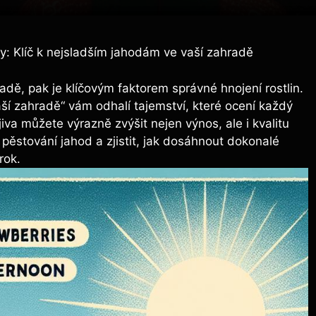
dy: Klíč k nejsladším jahodám ve vaší zahradě
dě, pak je klíčovým faktorem správné hnojení‍ rostlin.
ší zahradě“⁢ vám odhalí tajemství, které ocení ​každý
a můžete výrazně ⁢zvýšit nejen výnos, ale i kvalitu
 pěstování ‍jahod a zjistit, jak dosáhnout dokonalé
rok.