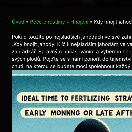
Úvod
»
Péče o rostliny
»
Hnojení
»
Kdy hnojit jaho
Pokud toužíte po nejsladších jahodách ve své ‍zahra
„Kdy hnojit jahody: Klíč k nejsladším ⁢jahodám ve va
zahrádkář. Správným načasováním a výběrem‍ hnojiv
svých plodů. Pojďte‍ se s námi ponořit do tajemství
‍chuti, ⁢na kterou​ se budete moci spolehnout každý 