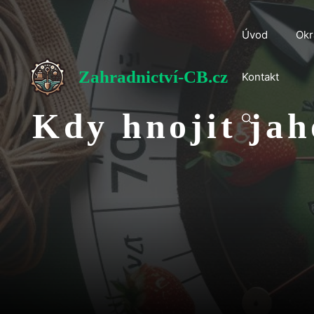
Přeskočit
na
Úvod
Okr
obsah
Zahradnictví-CB.cz
Kontakt
Kdy hnojit jah