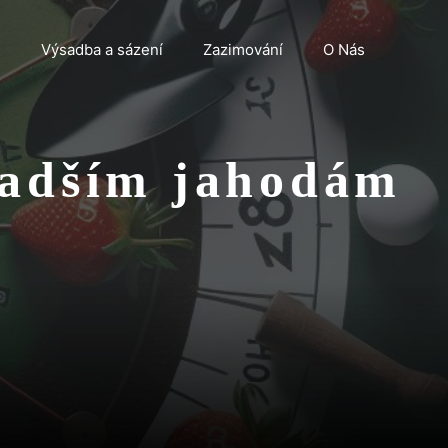
n
Výsadba a sázení
Zazimování
O Nás
sladším jahodám