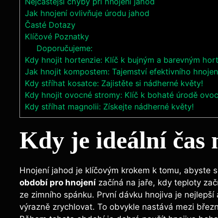
Nejčastější chyby při hnojení jahod
Jak hnojení ovlivňuje úrodu jahod
Časté Dotazy
Klíčové Poznatky
Doporučujeme:
Kdy hnojit hortenzie: Klíč k bujným a barevným hor
Jak hnojit kompostem: Tajemství efektivního hnoj
Kdy stříhat kosatce: Zajistěte si nádherné květy!
Kdy hnojit ovocné stromy: Klíč k bohaté úrodě ovo
Kdy stříhat magnolii: Získejte nádherné květy!
Kdy je ideální čas
Hnojení jahod je klíčovým krokem k tomu, abyste s
⁤období pro hnojení
⁣začíná na⁣ jaře, kdy⁢ teploty z
ze zimního spánku. První dávku hnojiva je nejlepší ap
výrazně zrychlovat. To obvykle nastává ⁤mezi bře