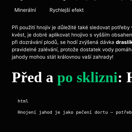
Minerální
Rychlejší efekt
Při použití hnojiv je důležité také sledovat potřeby 
kvést,​ je ​dobré aplikovat hnojivo s vyšším obsah
při dozrávání plodů, se hodí zvýšená dávka
draslí
pravidelné zalévání, protože dostatek vody pomáhá
⁣jahody ‍mohou stát královnou vaší zahrady!
Před a
po sklizni
: 
html

Hnojení jahod je jako pečení dortu – potřeb